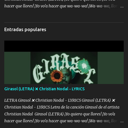
hacer que llores! ¡Yo vo’a hacer que wa-wa-wa! ¡Wa-wa-wa, llores!
Hoy me levanté bromista y me tienes que aguantar No quiero
bromear contigo, de ti quiero bromear Tú eres un chiste, cabrón,
cada que intentas cantar Cada que intentas rapear, cada que
Entradas populares
intentas rimar Pobre payaso que usa a todo el mundo pa' conectar
con la gente Dices "Latino Gang" pero pisas a to'a tu gente Pa’ dar
mensajes, m'ijo, hay quе ser coherentеs Si tú no eres artista, al
menos se prudente Hoy me sabe a mierda, traigo un Balvin en los
dientes Por falta de empatía le toca ser resiliente ¿Acaso eres
consciente de los followers que mueves? Parcerito, abre los ojos y
ve el poder que tienes Otro chiste malo son los nombres de tus
álbum's "José, vibras colores con la energía del diablo " ¿Si ...
Girasol (LETRA) ❌ Christian Nodal - LYRICS
LETRA Girasol ❌ Christian Nodal - LYRICS Girasol (LETRA) ❌
Christian Nodal - LYRICS Letra de la canción Girasol de el artista
Christian Nodal Girasol (LETRA) ¡Yo quiero que llores! ¡Yo vo'a
hacer que llores! ¡Yo vo’a hacer que wa-wa-wa! ¡Wa-wa-wa, llores!
Hoy me levanté bromista y me tienes que aguantar No quiero