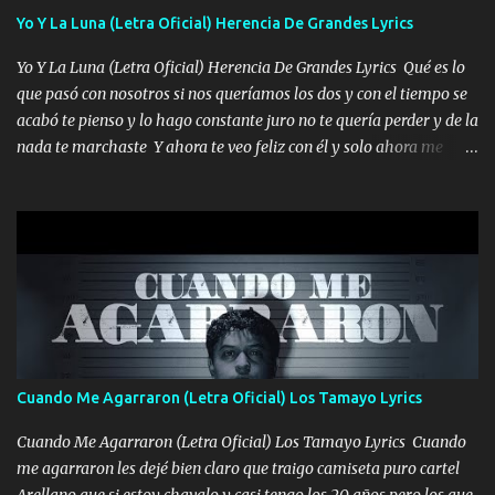
viento a su hijo y aunque ahora ya este con Dios el destino así lo
Yo Y La Luna (Letra Oficial) Herencia De Grandes Lyrics
quiso, él tiempo sigue pasando y nunca te olvidaremos, aquí
Yo Y La Luna (Letra Oficial) Herencia De Grandes Lyrics Qué es lo
seguiré esperando hasta volvernos a vernos El recuerdo que yo
que pasó con nosotros si nos queríamos los dos y con el tiempo se
tengo de mi mente no se va, en mi corazón me llevo lo mismo que
acabó te pienso y lo hago constante juro no te quería perder y de la
tu papá, a veces me pongo triste porque no puedo mirarte, mas se
nada te marchaste Y ahora te veo feliz con él y solo ahora me
que tu me escuchas porque tu eres mi gran ángel, El desespero me
quedé yo y la luna cantamos y por ti nos embriagamos' Quién
llega para reunirme contigo, tu iluminas mi sendero por siempre
sabe que será de mí si contigo fue muy feliz a lo mejor no lloro
serás mi niño, del amor que yo te tengo es co...
pero muy en el fondo te adoro' Música Me muero por ir a buscarte
pero eso ya no va a pasar me perderé en la soledad Porque me
mirabas bonito si yo no fui el final feliz el final fue triste pa mí Y
duele no tenerte aquí sabiendo que moría por ti yo y la luna
cantamos y por ti nos embriagamos Quién sabe qué será de mí si
contigo fui muy feliz a lo mejor no lloró pero muy en el fondo te
adoro
Cuando Me Agarraron (Letra Oficial) Los Tamayo Lyrics
Cuando Me Agarraron (Letra Oficial) Los Tamayo Lyrics Cuando
me agarraron les dejé bien claro que traigo camiseta puro cartel
Arellano que si estoy chavalo y casi tengo los 20 años pero los que