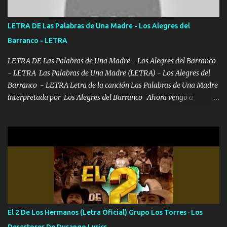
de este León los estatales no sé esperaron Al tiro esta la PrimiZa
también la nueve que cargo al lado doy la mano al que su amigo y
LETRA DE Las Palabras de Una Madre - Los Alegres del
al traicionero damos pa abajo Y No me paran aquí hay pa más
Barranco - LETRA
pues hay charola les voy a dar hasta topar pues no hay de otra...
LETRA DE Las Palabras de Una Madre - Los Alegres del Barranco
- LETRA Las Palabras de Una Madre (LETRA) - Los Alegres del
Barranco - LETRA Letra de la canción Las Palabras de Una Madre
interpretada por Los Alegres del Barranco Ahora vengo a
visitarte, a tu txumba a saludarte, se que del cielo me vez y desde
halla has de cuidarme, son palabras de una madre, que lleva en el
viento a su hijo y aunque ahora ya este con Dios el destino así lo
quiso, él tiempo sigue pasando y nunca te olvidaremos, aquí
seguiré esperando hasta volvernos a vernos El recuerdo que yo
tengo de mi mente no se va, en mi corazón me llevo lo mismo que
tu papá, a veces me pongo triste porque no puedo mirarte, mas se
que tu me escuchas porque tu eres mi gran ángel, El desespero me
llega para reunirme contigo, tu iluminas mi sendero por siempre
El 2 De Los Hermanos (Letra Oficial) Grupo Los Torres · Los
serás mi niño, del amor que yo te tengo es co...
Desertores De Durango Lyrics