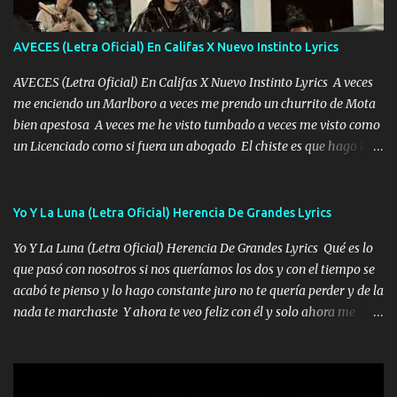
ha rajado pal Chinchillas un saludo y para un amigo que está en
Peñasco Me fajó una Glock al cinto y de Louis Vuitton son mis
zapatos mi es...
AVECES (Letra Oficial) En Califas X Nuevo Instinto Lyrics
AVECES (Letra Oficial) En Califas X Nuevo Instinto Lyrics A veces
me enciendo un Marlboro a veces me prendo un churrito de Mota
bien apestosa A veces me he visto tumbado a veces me visto como
un Licenciado como si fuera un abogado El chiste es que hago lo
que quiero pues así soy me mandó yo tengo el control a todos yo
les paro el dedo soy hocicon un malcriado un malandrón Que Les
importa no saben nada falsas las risas las que me miran hay gente
Yo Y La Luna (Letra Oficial) Herencia De Grandes Lyrics
corriente no quieren verte subir de level trucha mis plebes Música
Yo Y La Luna (Letra Oficial) Herencia De Grandes Lyrics Qué es lo
A veces me pongo un sombrero a veces me ven la cachucha de lado
que pasó con nosotros si nos queríamos los dos y con el tiempo se
con la mirada siempre en alto A veces me fajó una super o a veces
acabó te pienso y lo hago constante juro no te quería perder y de la
me fajó una Glock siempre armado todas las generaciones yo
nada te marchaste Y ahora te veo feliz con él y solo ahora me
traigo El chiste es que hago lo que quiero pues así soy me mandó
quedé yo y la luna cantamos y por ti nos embriagamos' Quién
yo tengo el control a todos yo les paro el dedo soy hocicon un
sabe que será de mí si contigo fue muy feliz a lo mejor no lloro
malcriado un malandrón Que Les importa no saben nada falsas
pero muy en el fondo te adoro' Música Me muero por ir a buscarte
las risas las que me miran hay gente corriente no quieren ve...
pero eso ya no va a pasar me perderé en la soledad Porque me