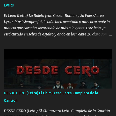
HOMBRE VALIENTE POR ALGO M'URIÓ PELEAND0 SIEMPRE
Lyrics
VIO POR LA FAMILIA PARA QUE SIGA EL LEGADO Es el DOS de
los HERMANOS un cerebro inteligente y com...
El Leon (Letra) La Ruleta feat. Cessar Roman y Su FuerzAerea
Lyrics Y así siempre fui de niño bien aventado y muy ocurrente la
malicia que cargaba sorprendía de más a la gente Este león ya
está curtido en selva de asfalto y ando en los veinte 20 claro son
mis años Leon mi clave por si hay pendiente Tranquilo me la
navego ando en lo mío sin ni un pendiente si hay problemas lo
arreglamos padrino yo brincó en caliente Y No me paran aquí hay
pa más pues hay charola les voy a dar hasta topar pues no hay de
otra Música Surcando bien mi camino voy por mi línea no veo a
los lados aquel que no corre vuela no se me duerm voy chicoteado
Ya pasé varias hazañas ya tienen rato que me agarran el colmillo
de este León los estatales no sé esperaron Al tiro esta la PrimiZa
también la nueve que cargo al lado doy la mano al que su amigo y
DESDE CERO (Letra) El Chimuzero Letra Completa de la
al traicionero damos pa abajo Y No me paran aquí hay pa más
Canción
pues hay charola les voy a dar hasta topar pues no hay de otra...
DESDE CERO (Letra) El Chimuzero Letra Completa de la Canción