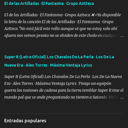
Especial sabe que lo apreciamos En los mejores antros me verán
El de las Artilladas · El Fantasma · Grupo Aztteca
tomando con mujeres hermosas y botellas destapando siempre
bien cuidado bien atrabancado y a los que me conocen ya saben de
El de las Artilladas · El Fantasma · Grupo Aztteca ❌⭐Ya disponible
lo que hablo Entre lob...
la letra de la canción El de las Artilladas · El Fantasma · Grupo
Aztteca "No está fácil este rollo aunque sé que no estoy solo ahí
afuera nos vemos pronto no se olviden de este cholo en cualquier
rato les caigo un saludo para todos" "Les afirma y donde quiera
cargo la misma bandera y aunque adentro de esta celda buen
equipo quedó afuera" Letra original de www.elnorteduro.com
Super R (Letra Oficial) Los Chavalos De La Perla · Los De La
"Bien al tiro la plebada siempre listos pa la gu'erra y a mi
Nueva Era · Alex Torres · Máxima Ventaja Lyrics
compadre sabe que estoy al millón y es Olegario y un abrazo sabe
como soy" "El jefe ondeado buena escuela nos dejó y firmes
Super R (Letra Oficial) Los Chavalos De La Perla · Los De La Nueva
compadre avestruz hay le va un saludon que sigan las artilladas
Era · Alex Torres · Máxima Ventaja Lyrics Traigo un equipón
en acción" Música "No hace falta ni mi apodo porque ya saben qué
guerra los tostones de cadena para la tierra temblar Super R trae el
rollo se escuchaba este loco les iba a durar muy poco cuando
mando pal que se ande preguntando no tienten a Satanás Un día
menos la pensaron le volamos todo el coco" Letra original de
primero de mayo cuatro boludos llegaron los mismos que fui a
www.elnorteduro.com "Mi familia es lo primero mis hijos cua...
tumbar no se metan con el diablo yo no soy de andarla fiando yo
si les voy a p'elear POR EL SEÑOR DE LOS GALLOS saben que la
Entradas populares
vida damos ya se lo fui a demostrar por ahí me ven bien equipado