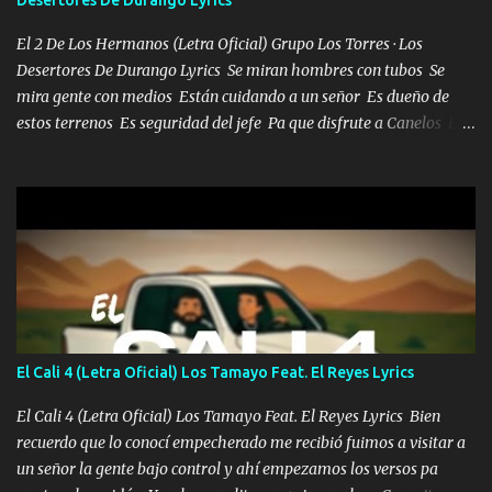
El 2 De Los Hermanos (Letra Oficial) Grupo Los Torres · Los
Desertores De Durango Lyrics Se miran hombres con tubos Se
mira gente con medios Están cuidando a un señor Es dueño de
estos terrenos Es seguridad del jefe Pa que disfrute a Canelos Es
el DOS de los HERMANOS un cerebro 🧠 inteligente junto con su
hermano el TRES blindado el Estado tiene andan ESPERANDO al
UNO QUE PRONTO ESTARÁ PRESENTE Que no falten las bucanas
ni tampoco las mujeres porque es platica de grandes por eso hay
que estar alegres doy las instrucciones para atender los deberes
Música Si es que salta algún problema de confianza tengo gente
ahí está el Hombre Cuarenta y también Pariente 7 arreglan
cualquier problema no más es cuestión que ordené NOS HACE
FALTA UN HERMANO DE CLAVE ERA EL 24 SIEMPRE FUE UN
El Cali 4 (Letra Oficial) Los Tamayo Feat. El Reyes Lyrics
HOMBRE VALIENTE POR ALGO M'URIÓ PELEAND0 SIEMPRE
VIO POR LA FAMILIA PARA QUE SIGA EL LEGADO Es el DOS de
El Cali 4 (Letra Oficial) Los Tamayo Feat. El Reyes Lyrics Bien
los HERMANOS un cerebro inteligente y com...
recuerdo que lo conocí empecherado me recibió fuimos a visitar a
un señor la gente bajo control y ahí empezamos los versos pa