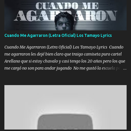
Un gallardo me prendo Para agarrar el vuelo y la mente y
tranquilizando Tomense un buen trago Y así es como empezamos
los versos que voy cantando (Music) A vido alta y bajas La carreta
se atora Pero nunca le aflojamos Ya me han pasado cosas Y
aunque ustedes no sepan Pero la vida es muy corta Hay que
Cuando Me Agarraron (Letra Oficial) Los Tamayo Lyrics
echarle chingazos Y seguir trabajando porque nada es...
Cuando Me Agarraron (Letra Oficial) Los Tamayo Lyrics Cuando
me agarraron les dejé bien claro que traigo camiseta puro cartel
Arellano que si estoy chavalo y casi tengo los 20 años pero los que
me cargó no son para andar jugando No me gustó la escuela pero
las libretas para el otro lado las fuimos mandando Ya nos
difamaron y nos han tachado sigue la vieja guardia y sigue bien
firme el legado que si como me llamó varios ya se han preguntado
Yo Soy El De Las Pacas Sobrino Del Brazo Armad0 Con mi Glock
fajado y mi R terciado me van a ver allá por TJ para un licenciado
mando un abrazo andamos al cien Choritas también Música
Ando en la colonia bien acelerado traigo un M2 que nunca me ha
fallado para mi compadre mandó un fuerte abrazo también al