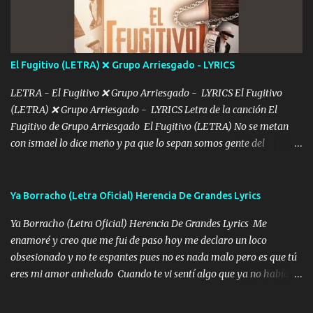
más Si te sientes sola no me llames porfa Me pongo sencible e
imagino tu sombra Clase azul es el tequila e interior la ropa Clip
cap la champagne el polvo es color rosa Me contacto un ángel eres
tú mi hermosa La que me alegra los días y sigo tomando Y
El Fugitivo (LETRA) ❌ Grupo Arriesgado - LYRICS
pensar... Que tú ya no vas a estar Pasarán... Solito me dejaras
Intentar... ...
LETRA - El Fugitivo ❌ Grupo Arriesgado - LYRICS El Fugitivo
(LETRA) ❌ Grupo Arriesgado - LYRICS Letra de la canción El
Fugitivo de Grupo Arriesgado El Fugitivo (LETRA) No se metan
con ismael lo dice meño y pa que lo sepan somos gente del
sombrero y la mayiza aquí se respeta pa los rumbos del azache
paseo tranquilo pues son mi tierra por ahí les tire una clave y del M
grande traemos la bandera 04 se oye por los radios y bien
Ya Borracho (Letra Oficial) Herencia De Grandes Lyrics
pendientes andan los chávalos la espalda me van cuidando y si se
Ya Borracho (Letra Oficial) Herencia De Grandes Lyrics Me
ofrece también peleam'os bien atentó el compa huicho la corta al
enamoré y creo que me fui de paso hoy me declaro un loco
cinto y radios colgados cuando salimos del rancho carros
obsesionado y no te espantes pues no es nada malo pero es que tú
blindándos y bien equipados no somos gente de problemas pero
eres mi amor anhelado Cuando te vi sentí algo que ya no había
defendemos muy bien nuestra tierra buena sombra nos cobija y el
aquí quise elegir por mí y me decidí por ti Y ya borracho me
mismo ranchero es el que patrocina No crean que se me ah
parqueo por tu ventana para llevarte las canciones que te encantan
olvidado en aqueyos topes aquel atentado rápido corrió el mitote