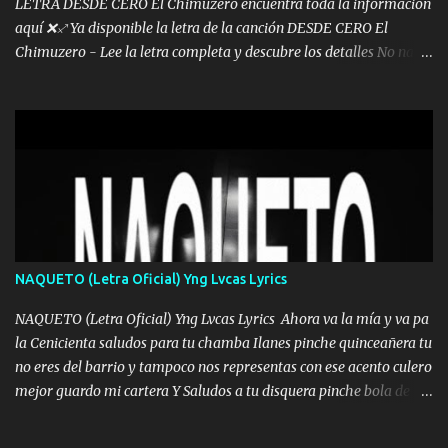
LETRA DESDE CERO El Chimuzero encuentra toda la información
aquí ❌♐ Ya disponible la letra de la canción DESDE CERO El
Chimuzero - Lee la letra completa y descubre los detalles No nací
en cuna de oro , Pero Andamos Firmes Buscando el Billete. Cómo
Vengo desde Cero Se que Solo Plata. No es lo Suficiente, Soy De
muy Pocos amigos los que están conmigo las Gracias por todo , Mi
Mesa será Compartida con los que Estuvieron Cuando estuve Solo.
❌ www.elnorteduro.com ❌ Yo No limito los Sueños , si no existe
Uno pues Hallamos Modos , Si me caigo me Levanto, Aprendo Del
Error Y me sacudo El Lodo ❌ www.elnorteduro.com ❌ El Dinero
No me falta Pero Tampoco me Estorba , Por Eso Manejo Todo
Bien Regido Por mis Normas . Aquí no Se Sufre de Ego vengo Desde
NAQUETO (Letra Oficial) Yng Lvcas Lyrics
Abajo y me costó subir Fue Con Trabajo Y Esfuerzo, Nada es
Regalado Me Super Invertir A Mí lado Una Princesa que A pesar de
NAQUETO (Letra Oficial) Yng Lvcas Lyrics Ahora va la mía y va pa
Todo Siempre a estado ahí . Hecho pa...
la Cenicienta saludos para tu chamba Ilanes pinche quinceañera tu
no eres del barrio y tampoco nos representas con ese acento culero
mejor guardo mi cartera Y Saludos a tu disquera pinche bola de
corrientes de Candela no trae nada y de música mucho menos te
robaron en tu casa y a tus padres como perros los traían