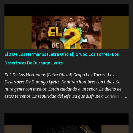
Pero aunque lo intentara nunca iba a cambiar Y no estaba viendo
Que al frente tenía la respuesta Ahora ya lo entiendo Pero habrán
algunas que no lo entiendan Porque ahora soy su pesadilla, lo sé
Soy yo la octava maravilla, no lo niegues Tengo de rodillas a otras
cien Y por más que quieran no me detienen Soy yo la mente que
más brilla, lo ves Pa' mi la vida es tan sencilla No lo entenderías en
tu vida, y está bien Porque lo que tengo nadie lo tiene Una me está
escribiendo y la otra me va a llamar Quiere que vaya a verla y que
El 2 De Los Hermanos (Letra Oficial) Grupo Los Torres · Los
la invite a cenar Otras más me están pidiendo que las saque a
Desertores De Durango Lyrics
bailar Pero es que tengo un par de conciertos más que llenar Se
mueven solo por el interés P...
El 2 De Los Hermanos (Letra Oficial) Grupo Los Torres · Los
Desertores De Durango Lyrics Se miran hombres con tubos Se
mira gente con medios Están cuidando a un señor Es dueño de
estos terrenos Es seguridad del jefe Pa que disfrute a Canelos Es
el DOS de los HERMANOS un cerebro 🧠 inteligente junto con su
hermano el TRES blindado el Estado tiene andan ESPERANDO al
UNO QUE PRONTO ESTARÁ PRESENTE Que no falten las bucanas
ni tampoco las mujeres porque es platica de grandes por eso hay
que estar alegres doy las instrucciones para atender los deberes