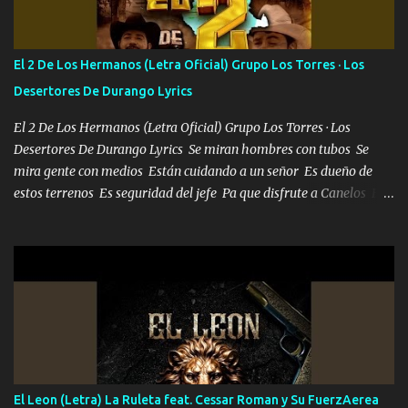
repleta de presidentes la bolsa estoy en mi pic si no se han dado
cuenta chequeen gráficas del kitch
El 2 De Los Hermanos (Letra Oficial) Grupo Los Torres · Los
Desertores De Durango Lyrics
El 2 De Los Hermanos (Letra Oficial) Grupo Los Torres · Los
Desertores De Durango Lyrics Se miran hombres con tubos Se
mira gente con medios Están cuidando a un señor Es dueño de
estos terrenos Es seguridad del jefe Pa que disfrute a Canelos Es
el DOS de los HERMANOS un cerebro 🧠 inteligente junto con su
hermano el TRES blindado el Estado tiene andan ESPERANDO al
UNO QUE PRONTO ESTARÁ PRESENTE Que no falten las bucanas
ni tampoco las mujeres porque es platica de grandes por eso hay
que estar alegres doy las instrucciones para atender los deberes
Música Si es que salta algún problema de confianza tengo gente
ahí está el Hombre Cuarenta y también Pariente 7 arreglan
cualquier problema no más es cuestión que ordené NOS HACE
FALTA UN HERMANO DE CLAVE ERA EL 24 SIEMPRE FUE UN
El Leon (Letra) La Ruleta feat. Cessar Roman y Su FuerzAerea