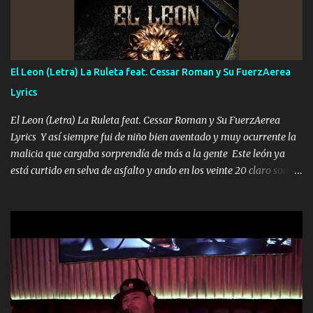
Música Si es que salta algún problema de confianza tengo gente
ahí está el Hombre Cuarenta y también Pariente 7 arreglan
cualquier problema no más es cuestión que ordené NOS HACE
FALTA UN HERMANO DE CLAVE ERA EL 24 SIEMPRE FUE UN
El Leon (Letra) La Ruleta feat. Cessar Roman y Su FuerzAerea
HOMBRE VALIENTE POR ALGO M'URIÓ PELEAND0 SIEMPRE
Lyrics
VIO POR LA FAMILIA PARA QUE SIGA EL LEGADO Es el DOS de
los HERMANOS un cerebro inteligente y com...
El Leon (Letra) La Ruleta feat. Cessar Roman y Su FuerzAerea
Lyrics Y así siempre fui de niño bien aventado y muy ocurrente la
malicia que cargaba sorprendía de más a la gente Este león ya
está curtido en selva de asfalto y ando en los veinte 20 claro son
mis años Leon mi clave por si hay pendiente Tranquilo me la
navego ando en lo mío sin ni un pendiente si hay problemas lo
arreglamos padrino yo brincó en caliente Y No me paran aquí hay
pa más pues hay charola les voy a dar hasta topar pues no hay de
otra Música Surcando bien mi camino voy por mi línea no veo a
los lados aquel que no corre vuela no se me duerm voy chicoteado
Ya pasé varias hazañas ya tienen rato que me agarran el colmillo
de este León los estatales no sé esperaron Al tiro esta la PrimiZa