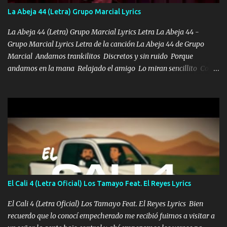
también la nueve que cargo al lado doy la mano al que su amigo y
La Abeja 44 (Letra) Grupo Marcial Lyrics
al traicionero damos pa abajo Y No me paran aquí hay pa más
pues hay charola les voy a dar hasta topar pues no hay de otra...
La Abeja 44 (Letra) Grupo Marcial Lyrics Letra La Abeja 44 -
Grupo Marcial Lyrics Letra de la canción La Abeja 44 de Grupo
Marcial Andamos trankilitos Discretos y sin ruido Porque
andamos en la mana Relajado el amigo Lo miran sencillito Con
una Glock bien fajada Lo miran relajado La vida disfrutando Y la
gente siempre criticando Nos miran algo bueno Ya sera ropa,
diamante lo que me cuelgan en el cuello (Chorus) Y cuando
coronamos Se jala los marciales Y sus guitarras ya van sonando
Un gallardo me prendo Para agarrar el vuelo y la mente y
tranquilizando Tomense un buen trago Y así es como empezamos
los versos que voy cantando (Music) A vido alta y bajas La carreta
se atora Pero nunca le aflojamos Ya me han pasado cosas Y
aunque ustedes no sepan Pero la vida es muy corta Hay que
El Cali 4 (Letra Oficial) Los Tamayo Feat. El Reyes Lyrics
echarle chingazos Y seguir trabajando porque nada es...
El Cali 4 (Letra Oficial) Los Tamayo Feat. El Reyes Lyrics Bien
recuerdo que lo conocí empecherado me recibió fuimos a visitar a