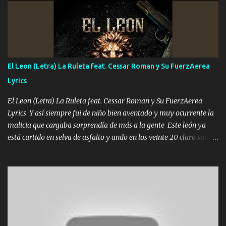
mirabas bonito si yo no fui el final feliz el final fue triste pa mí Y
duele no tenerte aquí sabiendo que moría por ti yo y la luna
cantamos y por ti nos embriagamos Quién sabe qué será de mí si
contigo fui muy feliz a lo mejor no lloró pero muy en el fondo te
adoro
El Leon (Letra) La Ruleta feat. Cessar Roman y Su FuerzAerea
Lyrics
El Leon (Letra) La Ruleta feat. Cessar Roman y Su FuerzAerea
Lyrics Y así siempre fui de niño bien aventado y muy ocurrente la
malicia que cargaba sorprendía de más a la gente Este león ya
está curtido en selva de asfalto y ando en los veinte 20 claro son
mis años Leon mi clave por si hay pendiente Tranquilo me la
navego ando en lo mío sin ni un pendiente si hay problemas lo
arreglamos padrino yo brincó en caliente Y No me paran aquí hay
pa más pues hay charola les voy a dar hasta topar pues no hay de
otra Música Surcando bien mi camino voy por mi línea no veo a
los lados aquel que no corre vuela no se me duerm voy chicoteado
Ya pasé varias hazañas ya tienen rato que me agarran el colmillo