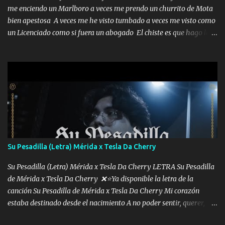
me enciendo un Marlboro a veces me prendo un churrito de Mota
bien apestosa A veces me he visto tumbado a veces me visto como
un Licenciado como si fuera un abogado El chiste es que hago lo
que quiero pues así soy me mandó yo tengo el control a todos yo
les paro el dedo soy hocicon un malcriado un malandrón Que Les
importa no saben nada falsas las risas las que me miran hay gente
corriente no quieren verte subir de level trucha mis plebes Música
A veces me pongo un sombrero a veces me ven la cachucha de lado
con la mirada siempre en alto A veces me fajó una super o a veces
me fajó una Glock siempre armado todas las generaciones yo
traigo El chiste es que hago lo que quiero pues así soy me mandó
yo tengo el control a todos yo les paro el dedo soy hocicon un
Su Pesadilla (Letra) Mérida x Tesla Da Cherry
malcriado un malandrón Que Les importa no saben nada falsas
las risas las que me miran hay gente corriente no quieren ve...
Su Pesadilla (Letra) Mérida x Tesla Da Cherry LETRA Su Pesadilla
de Mérida x Tesla Da Cherry ❌⭐Ya disponible la letra de la
canción Su Pesadilla de Mérida x Tesla Da Cherry Mi corazón
estaba destinado desde el nacimiento A no poder sentir, querer,
confiar y amar Soñaba con llegar a ser como uno más del resto