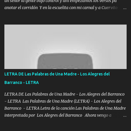
un señor la gente bajo control y ahí empezamos los versos pa
anotar el corridón Y en la escuelita con mi carnal y a Cuervito
mandó a saludar la bergacera del Alamar pensó no llegó al final y
aquí se cumplen las reglas no secuestr0 no r0bar De La C giró la
orden nos comanda el doble P bien firmes con Alto PRIETO y la
camisa es color Verde y peleam0s la Bandera por todita a la ciudad
con los drones patrullando la Frontera De Tijuana Bulevares
Bellas Artes me ve en las blancas ya hace falta mi APA FLACO
verde se le extraña pa que sepan Aquí Pura GENTE DE LA RANA 🐸
POR CLAVE ES EL CALI 4 EN LA CIUDAD TIJUANA Música Al
tirante andamos mi carnal atento a cualquier necesidad no porque
LETRA DE Las Palabras de Una Madre - Los Alegres del
se ve limpio el camino nos confiamos al andar y nunca con la
Barranco - LETRA
misma piedra me vuelvo a tropezar Cuando ando de enamorado
en corto me tiró a per...
LETRA DE Las Palabras de Una Madre - Los Alegres del Barranco
- LETRA Las Palabras de Una Madre (LETRA) - Los Alegres del
Barranco - LETRA Letra de la canción Las Palabras de Una Madre
interpretada por Los Alegres del Barranco Ahora vengo a
visitarte, a tu txumba a saludarte, se que del cielo me vez y desde
halla has de cuidarme, son palabras de una madre, que lleva en el