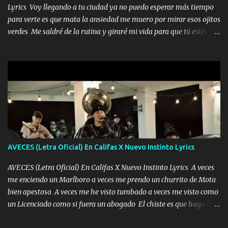
Lyrics Voy llegando a tu ciudad ya no puedo esperar más tiempo
para verte es que mata la ansiedad me muero por mirar esos ojitos
verdes Me saldré de la rutina y giraré mi vida para que tú estés en
ella como debe ser Yo sé que eres conocida que varios te tiran pero
no merecen y dile ya a tus amigas que no te presenten con más
pequeñeces Aquí estoy no dejaré que se te acerquen nadie porque
solo yo tendre el candado 🔒 del amor ❤️ Música Mil y un besos
para dar ya estando en tu ciudad no habrá quien lo detenga si las
copas van de más vayamos a un lugar y cerremos las puertas
Entre alcohol y besos se va incrementado el Fuego en esa
habitación ya no mires más el reloj Única por donde vas me curas
tú mi mal moviendo tu silueta no hay otra que te sea igual te ves
AVECES (Letra Oficial) En Califas X Nuevo Instinto Lyrics
tan especial por eso es que me tientas Aquí estoy no dejaré que se
te acerque nadie porque solo yo tendre el candado 🔒 del a...
AVECES (Letra Oficial) En Califas X Nuevo Instinto Lyrics A veces
me enciendo un Marlboro a veces me prendo un churrito de Mota
bien apestosa A veces me he visto tumbado a veces me visto como
un Licenciado como si fuera un abogado El chiste es que hago lo
que quiero pues así soy me mandó yo tengo el control a todos yo