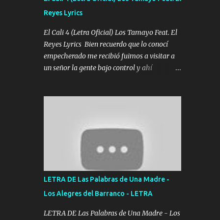
agarrar el vuelo y la mente y tranquilizando
Reyes Lyrics
Tomense un buen trago Y así es como
empezamos los versos que voy cantando
El Cali 4 (Letra Oficial) Los Tamayo Feat. El
(Music) A vido alta y bajas La carreta se
Reyes Lyrics Bien recuerdo que lo conocí
atora Pero nunca le aflojamos Ya me han
empecherado me recibió fuimos a visitar a
pasado cosas Y aunque ustedes no sepan
un señor la gente bajo control y ahí
Pero la vida es muy corta Hay que echarle
empezamos los versos pa anotar el corridón
chingazos Y seguir trabajando porque nada
Y en la escuelita con mi carnal y a Cuervito
es...
mandó a saludar la bergacera del Alamar
pensó no llegó al final y aquí se cumplen las
reglas no secuestr0 no r0bar De La C giró la
orden nos comanda el doble P bien firmes
con Alto PRIETO y la camisa es color Verde y
peleam0s la Bandera por todita a la ciudad
con los drones patrullando la Frontera De
LETRA DE Las Palabras de Una Madre -
Tijuana Bulevares Bellas Artes me ve en las
Los Alegres del Barranco - LETRA
blancas ya hace falta mi APA FLACO verde
se le extraña pa que sepan Aquí Pura GENTE
LETRA DE Las Palabras de Una Madre - Los