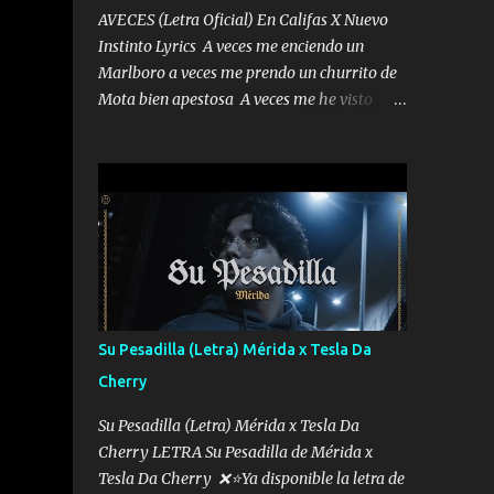
AVECES (Letra Oficial) En Califas X Nuevo
Instinto Lyrics A veces me enciendo un
Marlboro a veces me prendo un churrito de
Mota bien apestosa A veces me he visto
tumbado a veces me visto como un
Licenciado como si fuera un abogado El
chiste es que hago lo que quiero pues así soy
me mandó yo tengo el control a todos yo les
paro el dedo soy hocicon un malcriado un
malandrón Que Les importa no saben nada
falsas las risas las que me miran hay gente
corriente no quieren verte subir de level
trucha mis plebes Música A veces me pongo
Su Pesadilla (Letra) Mérida x Tesla Da
un sombrero a veces me ven la cachucha de
Cherry
lado con la mirada siempre en alto A veces
me fajó una super o a veces me fajó una
Su Pesadilla (Letra) Mérida x Tesla Da
Glock siempre armado todas las
Cherry LETRA Su Pesadilla de Mérida x
generaciones yo traigo El chiste es que hago
Tesla Da Cherry ❌⭐Ya disponible la letra de