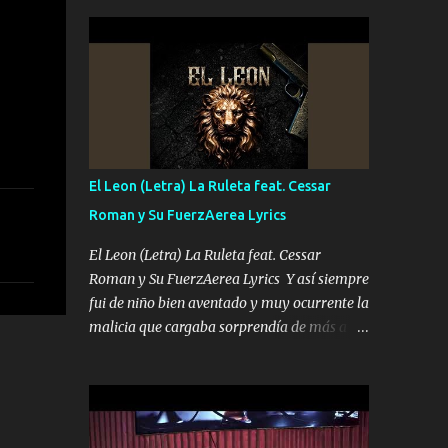
seguridad del jefe Pa que disfrute a Canelos
conciertos más que llenar Se mueven solo
Es el DOS de los HERMANOS un cerebro 🧠
por el interés P...
inteligente junto con su hermano el TRES
blindado el Estado tiene andan ESPERANDO
al UNO QUE PRONTO ESTARÁ PRESENTE
Que no falten las bucanas ni tampoco las
mujeres porque es platica de grandes por eso
hay que estar alegres doy las instrucciones
El Leon (Letra) La Ruleta feat. Cessar
para atender los deberes Música Si es que
Roman y Su FuerzAerea Lyrics
salta algún problema de confianza tengo
gente ahí está el Hombre Cuarenta y
El Leon (Letra) La Ruleta feat. Cessar
también Pariente 7 arreglan cualquier
Roman y Su FuerzAerea Lyrics Y así siempre
problema no más es cuestión que ordené
fui de niño bien aventado y muy ocurrente la
NOS HACE FALTA UN HERMANO DE CLAVE
malicia que cargaba sorprendía de más a la
ERA EL 24 SIEMPRE FUE UN HOMBRE
gente Este león ya está curtido en selva de
VALIENTE POR ALGO M'URIÓ PELEAND0
asfalto y ando en los veinte 20 claro son mis
SIEMPRE VIO POR LA FAMILIA PARA QUE
años Leon mi clave por si hay pendiente
SIGA EL LEGADO Es el DOS de los
Tranquilo me la navego ando en lo mío sin
HERMANOS un cerebro inteligente y com...
ni un pendiente si hay problemas lo