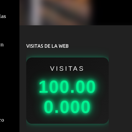
las
on
VISITAS DE LA WEB
VISITAS
100.00
0.000
ro