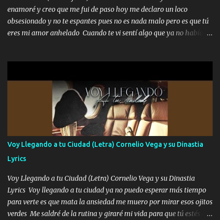
fecha aún sigo vigente no soy manchado soy bueno pero si me
enamoré y creo que me fui de paso hoy me declaro un loco
alteró de repente Mi carnal Abel aun lado ni uno con el otro no se
obsesionado y no te espantes pues no es nada malo pero es que tú
ha rajado pal Chinchillas un saludo y para un amigo que está en
eres mi amor anhelado Cuando te vi sentí algo que ya no había
Peñasco Me fajó una Glock al cinto y de Louis Vuitton son mis
aquí quise elegir por mí y me decidí por ti Y ya borracho me
zapatos mi es...
parqueo por tu ventana para llevarte las canciones que te encantan
pa enamorarte las flores no son tan caras pero llevan todo el
cariño de mi alma Que pa febrero vendré frente a ti con mis
preguntas y digas que sí hacernos novios y verte feliz y muy
contenta como yo por ti Música Pregúntame qué es lo que me
enamora pa describirte unas cuantas horas también pregunta que
quiero contigo que seas dichosa al estar conmigo Y ya borracho
contéstame la llamada pa dedicarte unas bonitas palabras así
Voy Llegando a tu Ciudad (Letra) Cornelio Vega y su Dinastia
borracho me animo a decirte todo y puedo describirlo mucho que
Lyrics
me encantes Decirte que me siento muy feliz y emocionado por
tenerte aquí espero que quiera...
Voy Llegando a tu Ciudad (Letra) Cornelio Vega y su Dinastia
Lyrics Voy llegando a tu ciudad ya no puedo esperar más tiempo
para verte es que mata la ansiedad me muero por mirar esos ojitos
verdes Me saldré de la rutina y giraré mi vida para que tú estés en