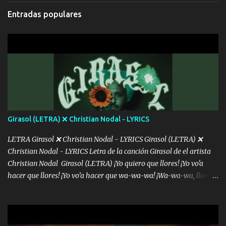
cada que intentas cantar Cada que intentas rapear, cada que
Entradas populares
intentas rimar Pobre payaso que usa a todo el mundo pa' conectar
con la gente Dices "Latino Gang" pero pisas a to'a tu gente Pa’ dar
mensajes, m'ijo, hay quе ser coherentеs Si tú no eres artista, al
menos se prudente Hoy me sabe a mierda, traigo un Balvin en los
dientes Por falta de empatía le toca ser resiliente ¿Acaso eres
consciente de los followers que mueves? Parcerito, abre los ojos y
ve el poder que tienes Otro chiste malo son los nombres de tus
álbum's "José, vibras colores con la energía del diablo " ¿Si ...
Girasol (LETRA) ❌ Christian Nodal - LYRICS
LETRA Girasol ❌ Christian Nodal - LYRICS Girasol (LETRA) ❌
Christian Nodal - LYRICS Letra de la canción Girasol de el artista
Christian Nodal Girasol (LETRA) ¡Yo quiero que llores! ¡Yo vo'a
hacer que llores! ¡Yo vo’a hacer que wa-wa-wa! ¡Wa-wa-wa, llores!
Hoy me levanté bromista y me tienes que aguantar No quiero
bromear contigo, de ti quiero bromear Tú eres un chiste, cabrón,
cada que intentas cantar Cada que intentas rapear, cada que
intentas rimar Pobre payaso que usa a todo el mundo pa' conectar