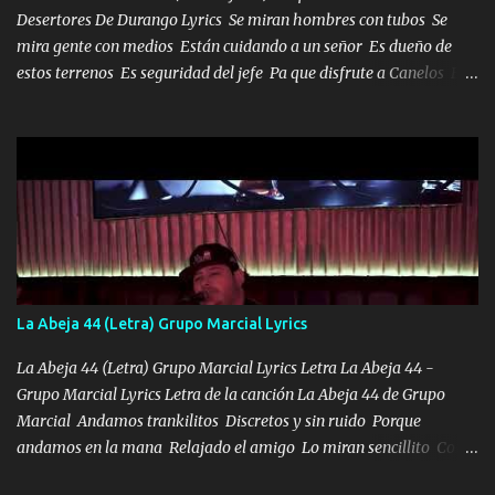
Desertores De Durango Lyrics Se miran hombres con tubos Se
mira gente con medios Están cuidando a un señor Es dueño de
estos terrenos Es seguridad del jefe Pa que disfrute a Canelos Es
el DOS de los HERMANOS un cerebro 🧠 inteligente junto con su
hermano el TRES blindado el Estado tiene andan ESPERANDO al
UNO QUE PRONTO ESTARÁ PRESENTE Que no falten las bucanas
ni tampoco las mujeres porque es platica de grandes por eso hay
que estar alegres doy las instrucciones para atender los deberes
Música Si es que salta algún problema de confianza tengo gente
ahí está el Hombre Cuarenta y también Pariente 7 arreglan
cualquier problema no más es cuestión que ordené NOS HACE
FALTA UN HERMANO DE CLAVE ERA EL 24 SIEMPRE FUE UN
La Abeja 44 (Letra) Grupo Marcial Lyrics
HOMBRE VALIENTE POR ALGO M'URIÓ PELEAND0 SIEMPRE
VIO POR LA FAMILIA PARA QUE SIGA EL LEGADO Es el DOS de
La Abeja 44 (Letra) Grupo Marcial Lyrics Letra La Abeja 44 -
los HERMANOS un cerebro inteligente y com...
Grupo Marcial Lyrics Letra de la canción La Abeja 44 de Grupo
Marcial Andamos trankilitos Discretos y sin ruido Porque
andamos en la mana Relajado el amigo Lo miran sencillito Con
una Glock bien fajada Lo miran relajado La vida disfrutando Y la