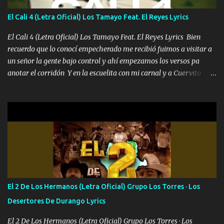
también la nueve que cargo al lado doy la mano al que su amigo y
El Cali 4 (Letra Oficial) Los Tamayo Feat. El Reyes Lyrics
al traicionero damos pa abajo Y No me paran aquí hay pa más
pues hay charola les voy a dar hasta topar pues no hay de otra...
El Cali 4 (Letra Oficial) Los Tamayo Feat. El Reyes Lyrics Bien
recuerdo que lo conocí empecherado me recibió fuimos a visitar a
un señor la gente bajo control y ahí empezamos los versos pa
anotar el corridón Y en la escuelita con mi carnal y a Cuervito
mandó a saludar la bergacera del Alamar pensó no llegó al final y
aquí se cumplen las reglas no secuestr0 no r0bar De La C giró la
orden nos comanda el doble P bien firmes con Alto PRIETO y la
camisa es color Verde y peleam0s la Bandera por todita a la ciudad
con los drones patrullando la Frontera De Tijuana Bulevares
Bellas Artes me ve en las blancas ya hace falta mi APA FLACO
verde se le extraña pa que sepan Aquí Pura GENTE DE LA RANA 🐸
POR CLAVE ES EL CALI 4 EN LA CIUDAD TIJUANA Música Al
tirante andamos mi carnal atento a cualquier necesidad no porque
El 2 De Los Hermanos (Letra Oficial) Grupo Los Torres · Los
se ve limpio el camino nos confiamos al andar y nunca con la
Desertores De Durango Lyrics
misma piedra me vuelvo a tropezar Cuando ando de enamorado
en corto me tiró a per...
El 2 De Los Hermanos (Letra Oficial) Grupo Los Torres · Los