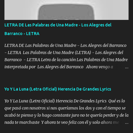
Bellas Artes me ve en las blancas ya hace falta mi APA FLACO
verde se le extraña pa que sepan Aquí Pura GENTE DE LA RANA 🐸
POR CLAVE ES EL CALI 4 EN LA CIUDAD TIJUANA Música Al
tirante andamos mi carnal atento a cualquier necesidad no porque
LETRA DE Las Palabras de Una Madre - Los Alegres del
se ve limpio el camino nos confiamos al andar y nunca con la
Barranco - LETRA
misma piedra me vuelvo a tropezar Cuando ando de enamorado
en corto me tiró a per...
LETRA DE Las Palabras de Una Madre - Los Alegres del Barranco
- LETRA Las Palabras de Una Madre (LETRA) - Los Alegres del
Barranco - LETRA Letra de la canción Las Palabras de Una Madre
interpretada por Los Alegres del Barranco Ahora vengo a
visitarte, a tu txumba a saludarte, se que del cielo me vez y desde
halla has de cuidarme, son palabras de una madre, que lleva en el
viento a su hijo y aunque ahora ya este con Dios el destino así lo
Yo Y La Luna (Letra Oficial) Herencia De Grandes Lyrics
quiso, él tiempo sigue pasando y nunca te olvidaremos, aquí
Yo Y La Luna (Letra Oficial) Herencia De Grandes Lyrics Qué es lo
seguiré esperando hasta volvernos a vernos El recuerdo que yo
que pasó con nosotros si nos queríamos los dos y con el tiempo se
tengo de mi mente no se va, en mi corazón me llevo lo mismo que
acabó te pienso y lo hago constante juro no te quería perder y de la
tu papá, a veces me pongo triste porque no puedo mirarte, mas se
nada te marchaste Y ahora te veo feliz con él y solo ahora me
que tu me escuchas porque tu eres mi gran ángel, El desespero me
quedé yo y la luna cantamos y por ti nos embriagamos' Quién
llega para reunirme contigo, tu iluminas mi sendero por siempre