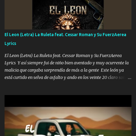
A veces me pongo un sombrero a veces me ven la cachucha de lado
con la mirada siempre en alto A veces me fajó una super o a veces
me fajó una Glock siempre armado todas las generaciones yo
traigo El chiste es que hago lo que quiero pues así soy me mandó
yo tengo el control a todos yo les paro el dedo soy hocicon un
El Leon (Letra) La Ruleta feat. Cessar Roman y Su FuerzAerea
malcriado un malandrón Que Les importa no saben nada falsas
Lyrics
las risas las que me miran hay gente corriente no quieren ve...
El Leon (Letra) La Ruleta feat. Cessar Roman y Su FuerzAerea
Lyrics Y así siempre fui de niño bien aventado y muy ocurrente la
malicia que cargaba sorprendía de más a la gente Este león ya
está curtido en selva de asfalto y ando en los veinte 20 claro son
mis años Leon mi clave por si hay pendiente Tranquilo me la
navego ando en lo mío sin ni un pendiente si hay problemas lo
arreglamos padrino yo brincó en caliente Y No me paran aquí hay
pa más pues hay charola les voy a dar hasta topar pues no hay de
otra Música Surcando bien mi camino voy por mi línea no veo a
los lados aquel que no corre vuela no se me duerm voy chicoteado
Ya pasé varias hazañas ya tienen rato que me agarran el colmillo
de este León los estatales no sé esperaron Al tiro esta la PrimiZa