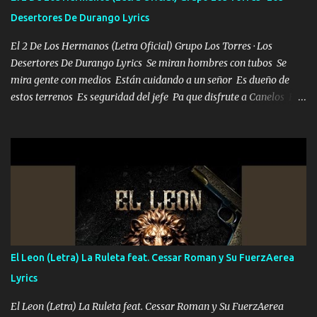
Desertores De Durango Lyrics
El 2 De Los Hermanos (Letra Oficial) Grupo Los Torres · Los
Desertores De Durango Lyrics Se miran hombres con tubos Se
mira gente con medios Están cuidando a un señor Es dueño de
estos terrenos Es seguridad del jefe Pa que disfrute a Canelos Es
el DOS de los HERMANOS un cerebro 🧠 inteligente junto con su
hermano el TRES blindado el Estado tiene andan ESPERANDO al
UNO QUE PRONTO ESTARÁ PRESENTE Que no falten las bucanas
ni tampoco las mujeres porque es platica de grandes por eso hay
que estar alegres doy las instrucciones para atender los deberes
Música Si es que salta algún problema de confianza tengo gente
ahí está el Hombre Cuarenta y también Pariente 7 arreglan
cualquier problema no más es cuestión que ordené NOS HACE
FALTA UN HERMANO DE CLAVE ERA EL 24 SIEMPRE FUE UN
El Leon (Letra) La Ruleta feat. Cessar Roman y Su FuerzAerea
HOMBRE VALIENTE POR ALGO M'URIÓ PELEAND0 SIEMPRE
Lyrics
VIO POR LA FAMILIA PARA QUE SIGA EL LEGADO Es el DOS de
los HERMANOS un cerebro inteligente y com...
El Leon (Letra) La Ruleta feat. Cessar Roman y Su FuerzAerea