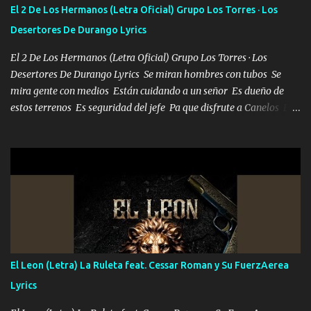
escribiendo y la otra me va a llamar Quiere que vaya a verla y que
El 2 De Los Hermanos (Letra Oficial) Grupo Los Torres · Los
la invite a cenar Otras más me están pidiendo que las saque a
Desertores De Durango Lyrics
bailar Pero es que tengo un par de conciertos más que llenar Se
mueven solo por el interés P...
El 2 De Los Hermanos (Letra Oficial) Grupo Los Torres · Los
Desertores De Durango Lyrics Se miran hombres con tubos Se
mira gente con medios Están cuidando a un señor Es dueño de
estos terrenos Es seguridad del jefe Pa que disfrute a Canelos Es
el DOS de los HERMANOS un cerebro 🧠 inteligente junto con su
hermano el TRES blindado el Estado tiene andan ESPERANDO al
UNO QUE PRONTO ESTARÁ PRESENTE Que no falten las bucanas
ni tampoco las mujeres porque es platica de grandes por eso hay
que estar alegres doy las instrucciones para atender los deberes
Música Si es que salta algún problema de confianza tengo gente
ahí está el Hombre Cuarenta y también Pariente 7 arreglan
cualquier problema no más es cuestión que ordené NOS HACE
FALTA UN HERMANO DE CLAVE ERA EL 24 SIEMPRE FUE UN
El Leon (Letra) La Ruleta feat. Cessar Roman y Su FuerzAerea
HOMBRE VALIENTE POR ALGO M'URIÓ PELEAND0 SIEMPRE
Lyrics
VIO POR LA FAMILIA PARA QUE SIGA EL LEGADO Es el DOS de
los HERMANOS un cerebro inteligente y com...