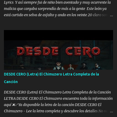
Lyrics Y así siempre fui de niño bien aventado y muy ocurrente la
malicia que cargaba sorprendía de más a la gente Este león ya
está curtido en selva de asfalto y ando en los veinte 20 claro son
mis años Leon mi clave por si hay pendiente Tranquilo me la
navego ando en lo mío sin ni un pendiente si hay problemas lo
arreglamos padrino yo brincó en caliente Y No me paran aquí hay
pa más pues hay charola les voy a dar hasta topar pues no hay de
otra Música Surcando bien mi camino voy por mi línea no veo a
los lados aquel que no corre vuela no se me duerm voy chicoteado
Ya pasé varias hazañas ya tienen rato que me agarran el colmillo
de este León los estatales no sé esperaron Al tiro esta la PrimiZa
también la nueve que cargo al lado doy la mano al que su amigo y
DESDE CERO (Letra) El Chimuzero Letra Completa de la
al traicionero damos pa abajo Y No me paran aquí hay pa más
Canción
pues hay charola les voy a dar hasta topar pues no hay de otra...
DESDE CERO (Letra) El Chimuzero Letra Completa de la Canción
LETRA DESDE CERO El Chimuzero encuentra toda la información
aquí ❌♐ Ya disponible la letra de la canción DESDE CERO El
Chimuzero - Lee la letra completa y descubre los detalles No nací