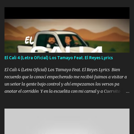
gente siempre criticando Nos miran algo bueno Ya sera ropa,
diamante lo que me cuelgan en el cuello (Chorus) Y cuando
coronamos Se jala los marciales Y sus guitarras ya van sonando
Un gallardo me prendo Para agarrar el vuelo y la mente y
tranquilizando Tomense un buen trago Y así es como empezamos
los versos que voy cantando (Music) A vido alta y bajas La carreta
se atora Pero nunca le aflojamos Ya me han pasado cosas Y
aunque ustedes no sepan Pero la vida es muy corta Hay que
El Cali 4 (Letra Oficial) Los Tamayo Feat. El Reyes Lyrics
echarle chingazos Y seguir trabajando porque nada es...
El Cali 4 (Letra Oficial) Los Tamayo Feat. El Reyes Lyrics Bien
recuerdo que lo conocí empecherado me recibió fuimos a visitar a
un señor la gente bajo control y ahí empezamos los versos pa
anotar el corridón Y en la escuelita con mi carnal y a Cuervito
mandó a saludar la bergacera del Alamar pensó no llegó al final y
aquí se cumplen las reglas no secuestr0 no r0bar De La C giró la
orden nos comanda el doble P bien firmes con Alto PRIETO y la
camisa es color Verde y peleam0s la Bandera por todita a la ciudad
con los drones patrullando la Frontera De Tijuana Bulevares