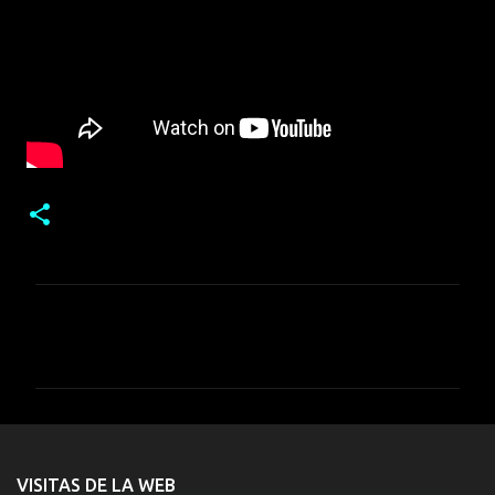
C
o
m
e
n
t
VISITAS DE LA WEB