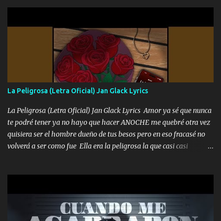
gente siempre criticando Nos miran algo bueno Ya sera ropa,
diamante lo que me cuelgan en el cuello (Chorus) Y cuando
coronamos Se jala los marciales Y sus guitarras ya van sonando
Un gallardo me prendo Para agarrar el vuelo y la mente y
tranquilizando Tomense un buen trago Y así es como empezamos
los versos que voy cantando (Music) A vido alta y bajas La carreta
se atora Pero nunca le aflojamos Ya me han pasado cosas Y
aunque ustedes no sepan Pero la vida es muy corta Hay que
La Peligrosa (Letra Oficial) Jan Glack Lyrics
echarle chingazos Y seguir trabajando porque nada es...
La Peligrosa (Letra Oficial) Jan Glack Lyrics Amor ya sé que nunca
te podré tener ya no hayo que hacer ANOCHE me quebré otra vez
quisiera ser el hombre dueño de tus besos pero en eso fracasé no
volverá a ser como fue Ella era la peligrosa la que casi casi
convertí en mi esposa la que no importaba si llegaba tarde se
ponía contenta con un par de rosas Y aunque pasen cien años cien
años solo pienso en ti mami no me crees se que no me crees
Música Amar me duele estoy rodeado de mujeres pero solo
quieren billetes y yo que solo ocupo verte Recuerdo echábamos
pasión en la troca tus labios besándome yo quitándote la ropa no