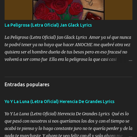
Ando en la colonia bien acelerado traigo un M2 que nunca me ha
fallado para mi compadre mandó un fuerte abrazo también al
Especial sabe que lo apreciamos En los mejores antros me verán
La Peligrosa (Letra Oficial) Jan Glack Lyrics
tomando con mujeres hermosas y botellas destapando siempre
bien cuidado bien atrabancado y a los que me conocen ya saben de
La Peligrosa (Letra Oficial) Jan Glack Lyrics Amor ya sé que nunca
lo que hablo Entre lob...
te podré tener ya no hayo que hacer ANOCHE me quebré otra vez
quisiera ser el hombre dueño de tus besos pero en eso fracasé no
volverá a ser como fue Ella era la peligrosa la que casi casi
convertí en mi esposa la que no importaba si llegaba tarde se
ponía contenta con un par de rosas Y aunque pasen cien años cien
años solo pienso en ti mami no me crees se que no me crees
Entradas populares
Música Amar me duele estoy rodeado de mujeres pero solo
quieren billetes y yo que solo ocupo verte Recuerdo echábamos
Yo Y La Luna (Letra Oficial) Herencia De Grandes Lyrics
pasión en la troca tus labios besándome yo quitándote la ropa no
quiero que sea nunca con otra yo quiero llevarte a la Luna y si
Yo Y La Luna (Letra Oficial) Herencia De Grandes Lyrics Qué es lo
quieres en ese momento te pido que seas mi esposa Chingada
que pasó con nosotros si nos queríamos los dos y con el tiempo se
madre no quiero dejar de tenerte no ayuda la p'uta loquera y al
acabó te pienso y lo hago constante juro no te quería perder y de la
chile quisiera ser menos de ti dependiente la pinche tristeza me
nada te marchaste Y ahora te veo feliz con él y solo ahora me