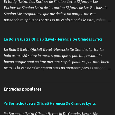
bien cuidado bien atrabancado y a los que me conocen ya saben de
El Jordy (Letra) Los Encinos de Sinaloa Letra El Jordy - Los
lo que hablo Entre lob...
Encinos de Sinaloa Letra de la canción El Jordy de Los Encinos de
Sinaloa Me preguntan a que me dedico yo porque me ven
paseando muy buenos carros es mi estilo a nadie le estoy robando
discretamente cumplo yo bien mi trabajo De Tijuana a los rumbos
de L.A de muy joven me vine para el otro lado a los dieciséis me
miraban trabajando la escuela dejé el dinero estaba escaso Mi
La Bola 8 (Letra Oficial) (Live) · Herencia De Grandes Lyrics
familia que nunca les falte nada es la gran razón que a diario me
La Bola 8 (Letra Oficial) (Live) · Herencia De Grandes Lyrics La
refo el cuero mientras viva nunca les faltará nada mis dos hijos y
bola ocho está sobre la mesa y para que sepan hay resultado
mi esposa no se ra'ja Música Me rodearon y la puerta me
bueno porque aquí no hay mermas soy de palabra y de muy buen
tumbaron prisionero en caliente me llevaron me achacaba cargos
trato Si lo ven no sé imaginan pues no aparenta pero es Bragado a
que estaban muy raros me gritaba a donde tienes el clavo Yo me
cualquiera lo saluda que dice mi toro como ha estado No soy de
enfiesto me gusta vivir en grande más me cuido me gusta ser
muchos amigos los que yo tengo ya están contados mi familia es
responsable hay rateros envidiosos que no falten mi dios es grande
lo primero que cualquier cosa es un gran regalo Siempre me van a
me cuida de las maldades Pa el equipo aquí le mando un abrazo
Entradas populares
ver solo más no ando solo ai ta el aparato con cargador extendido
que conmigo aquí tiene mi respaldo...
para lucirlo yo aquí lo calmo Y mis collares me dan protección me
Ya Borracho (Letra Oficial) Herencia De Grandes Lyrics
cuidan los santos y mi Dios cada día con mas ganas le doy todo
por un futuro mejor Música Empecé desde los trece y hasta la
Ya Borracho (Letra Oficial) Herencia De Grandes Lyrics Me