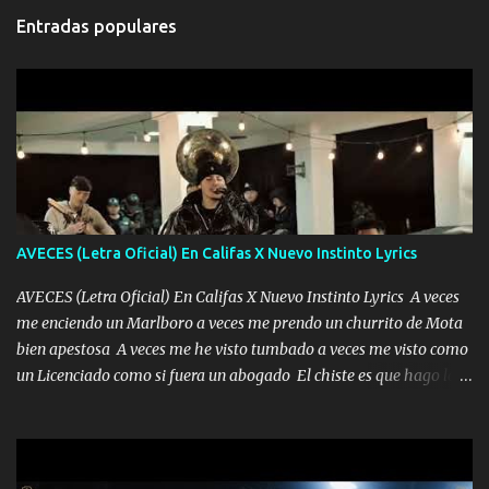
Entradas populares
AVECES (Letra Oficial) En Califas X Nuevo Instinto Lyrics
AVECES (Letra Oficial) En Califas X Nuevo Instinto Lyrics A veces
me enciendo un Marlboro a veces me prendo un churrito de Mota
bien apestosa A veces me he visto tumbado a veces me visto como
un Licenciado como si fuera un abogado El chiste es que hago lo
que quiero pues así soy me mandó yo tengo el control a todos yo
les paro el dedo soy hocicon un malcriado un malandrón Que Les
importa no saben nada falsas las risas las que me miran hay gente
corriente no quieren verte subir de level trucha mis plebes Música