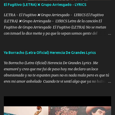
tú mi hermosa La que me alegra los días y sigo tomando Y
El Fugitivo (LETRA) ❌ Grupo Arriesgado - LYRICS
pensar... Que tú ya no vas a estar Pasarán... Solito me dejaras
Intentar... ...
LETRA - El Fugitivo ❌ Grupo Arriesgado - LYRICS El Fugitivo
(LETRA) ❌ Grupo Arriesgado - LYRICS Letra de la canción El
Fugitivo de Grupo Arriesgado El Fugitivo (LETRA) No se metan
con ismael lo dice meño y pa que lo sepan somos gente del
sombrero y la mayiza aquí se respeta pa los rumbos del azache
paseo tranquilo pues son mi tierra por ahí les tire una clave y del M
grande traemos la bandera 04 se oye por los radios y bien
Ya Borracho (Letra Oficial) Herencia De Grandes Lyrics
pendientes andan los chávalos la espalda me van cuidando y si se
Ya Borracho (Letra Oficial) Herencia De Grandes Lyrics Me
ofrece también peleam'os bien atentó el compa huicho la corta al
enamoré y creo que me fui de paso hoy me declaro un loco
cinto y radios colgados cuando salimos del rancho carros
obsesionado y no te espantes pues no es nada malo pero es que tú
blindándos y bien equipados no somos gente de problemas pero
eres mi amor anhelado Cuando te vi sentí algo que ya no había
defendemos muy bien nuestra tierra buena sombra nos cobija y el
aquí quise elegir por mí y me decidí por ti Y ya borracho me
mismo ranchero es el que patrocina No crean que se me ah
parqueo por tu ventana para llevarte las canciones que te encantan
olvidado en aqueyos topes aquel atentado rápido corrió el mitote
pa enamorarte las flores no son tan caras pero llevan todo el
y con voz de mando les dijo don mayo que rescaten a manuel
cariño de mi alma Que pa febrero vendré frente a ti con mis
porque lo estimo y lo quiero ami lado vivi...
preguntas y digas que sí hacernos novios y verte feliz y muy