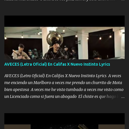
encierra princesa tu sabes que nunca saldras de mi mente Ella era
quedé yo y la luna cantamos y por ti nos embriagamos' Quién
la peligro...
sabe que será de mí si contigo fue muy feliz a lo mejor no lloro
pero muy en el fondo te adoro' Música Me muero por ir a buscarte
pero eso ya no va a pasar me perderé en la soledad Porque me
mirabas bonito si yo no fui el final feliz el final fue triste pa mí Y
duele no tenerte aquí sabiendo que moría por ti yo y la luna
cantamos y por ti nos embriagamos Quién sabe qué será de mí si
contigo fui muy feliz a lo mejor no lloró pero muy en el fondo te
adoro
AVECES (Letra Oficial) En Califas X Nuevo Instinto Lyrics
AVECES (Letra Oficial) En Califas X Nuevo Instinto Lyrics A veces
me enciendo un Marlboro a veces me prendo un churrito de Mota
bien apestosa A veces me he visto tumbado a veces me visto como
un Licenciado como si fuera un abogado El chiste es que hago lo
que quiero pues así soy me mandó yo tengo el control a todos yo
les paro el dedo soy hocicon un malcriado un malandrón Que Les
importa no saben nada falsas las risas las que me miran hay gente
corriente no quieren verte subir de level trucha mis plebes Música