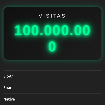
a
r
i
VISITAS
o
100.000.00
s
0
S.bAr
Sbar
Native