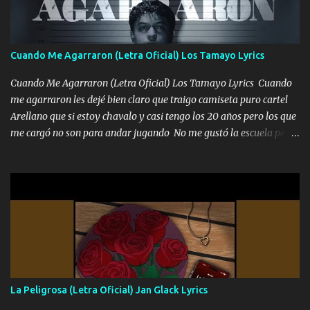
los versos que voy cantando (Music) A vido alta y bajas La carreta
se atora Pero nunca le aflojamos Ya me han pasado cosas Y
aunque ustedes no sepan Pero la vida es muy corta Hay que
Cuando Me Agarraron (Letra Oficial) Los Tamayo Lyrics
echarle chingazos Y seguir trabajando porque nada es...
Cuando Me Agarraron (Letra Oficial) Los Tamayo Lyrics Cuando
me agarraron les dejé bien claro que traigo camiseta puro cartel
Arellano que si estoy chavalo y casi tengo los 20 años pero los que
me cargó no son para andar jugando No me gustó la escuela pero
las libretas para el otro lado las fuimos mandando Ya nos
difamaron y nos han tachado sigue la vieja guardia y sigue bien
firme el legado que si como me llamó varios ya se han preguntado
Yo Soy El De Las Pacas Sobrino Del Brazo Armad0 Con mi Glock
fajado y mi R terciado me van a ver allá por TJ para un licenciado
mando un abrazo andamos al cien Choritas también Música
Ando en la colonia bien acelerado traigo un M2 que nunca me ha
fallado para mi compadre mandó un fuerte abrazo también al
Especial sabe que lo apreciamos En los mejores antros me verán
La Peligrosa (Letra Oficial) Jan Glack Lyrics
tomando con mujeres hermosas y botellas destapando siempre