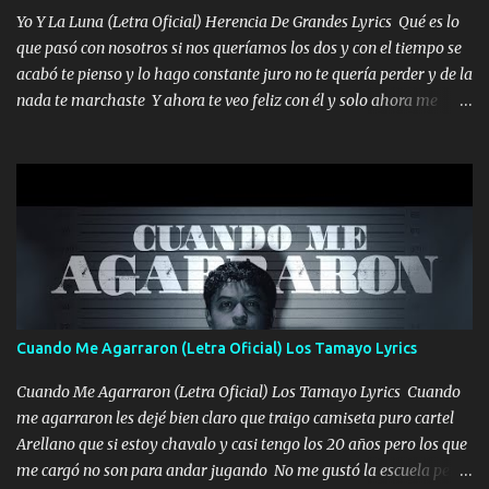
quiso, él tiempo sigue pasando y nunca te olvidaremos, aquí
Yo Y La Luna (Letra Oficial) Herencia De Grandes Lyrics Qué es lo
seguiré esperando hasta volvernos a vernos El recuerdo que yo
que pasó con nosotros si nos queríamos los dos y con el tiempo se
tengo de mi mente no se va, en mi corazón me llevo lo mismo que
acabó te pienso y lo hago constante juro no te quería perder y de la
tu papá, a veces me pongo triste porque no puedo mirarte, mas se
nada te marchaste Y ahora te veo feliz con él y solo ahora me
que tu me escuchas porque tu eres mi gran ángel, El desespero me
quedé yo y la luna cantamos y por ti nos embriagamos' Quién
llega para reunirme contigo, tu iluminas mi sendero por siempre
sabe que será de mí si contigo fue muy feliz a lo mejor no lloro
serás mi niño, del amor que yo te tengo es co...
pero muy en el fondo te adoro' Música Me muero por ir a buscarte
pero eso ya no va a pasar me perderé en la soledad Porque me
mirabas bonito si yo no fui el final feliz el final fue triste pa mí Y
duele no tenerte aquí sabiendo que moría por ti yo y la luna
cantamos y por ti nos embriagamos Quién sabe qué será de mí si
contigo fui muy feliz a lo mejor no lloró pero muy en el fondo te
adoro
Cuando Me Agarraron (Letra Oficial) Los Tamayo Lyrics
Cuando Me Agarraron (Letra Oficial) Los Tamayo Lyrics Cuando
me agarraron les dejé bien claro que traigo camiseta puro cartel
Arellano que si estoy chavalo y casi tengo los 20 años pero los que
me cargó no son para andar jugando No me gustó la escuela pero