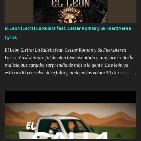
con la mirada siempre en alto A veces me fajó una super o a veces
me fajó una Glock siempre armado todas las generaciones yo
traigo El chiste es que hago lo que quiero pues así soy me mandó
yo tengo el control a todos yo les paro el dedo soy hocicon un
El Leon (Letra) La Ruleta feat. Cessar Roman y Su FuerzAerea
malcriado un malandrón Que Les importa no saben nada falsas
Lyrics
las risas las que me miran hay gente corriente no quieren ve...
El Leon (Letra) La Ruleta feat. Cessar Roman y Su FuerzAerea
Lyrics Y así siempre fui de niño bien aventado y muy ocurrente la
malicia que cargaba sorprendía de más a la gente Este león ya
está curtido en selva de asfalto y ando en los veinte 20 claro son
mis años Leon mi clave por si hay pendiente Tranquilo me la
navego ando en lo mío sin ni un pendiente si hay problemas lo
arreglamos padrino yo brincó en caliente Y No me paran aquí hay
pa más pues hay charola les voy a dar hasta topar pues no hay de
otra Música Surcando bien mi camino voy por mi línea no veo a
los lados aquel que no corre vuela no se me duerm voy chicoteado
Ya pasé varias hazañas ya tienen rato que me agarran el colmillo
de este León los estatales no sé esperaron Al tiro esta la PrimiZa
también la nueve que cargo al lado doy la mano al que su amigo y