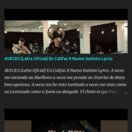
zapatos mi es...
sabe que será de mí si contigo fue muy feliz a lo mejor no lloro
pero muy en el fondo te adoro' Música Me muero por ir a buscarte
pero eso ya no va a pasar me perderé en la soledad Porque me
mirabas bonito si yo no fui el final feliz el final fue triste pa mí Y
duele no tenerte aquí sabiendo que moría por ti yo y la luna
cantamos y por ti nos embriagamos Quién sabe qué será de mí si
contigo fui muy feliz a lo mejor no lloró pero muy en el fondo te
adoro
AVECES (Letra Oficial) En Califas X Nuevo Instinto Lyrics
AVECES (Letra Oficial) En Califas X Nuevo Instinto Lyrics A veces
me enciendo un Marlboro a veces me prendo un churrito de Mota
bien apestosa A veces me he visto tumbado a veces me visto como
un Licenciado como si fuera un abogado El chiste es que hago lo
que quiero pues así soy me mandó yo tengo el control a todos yo
les paro el dedo soy hocicon un malcriado un malandrón Que Les
importa no saben nada falsas las risas las que me miran hay gente
corriente no quieren verte subir de level trucha mis plebes Música
A veces me pongo un sombrero a veces me ven la cachucha de lado