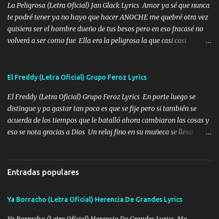
bien cuidado bien atrabancado y a los que me conocen ya saben de
La Peligrosa (Letra Oficial) Jan Glack Lyrics Amor ya sé que nunca
lo que hablo Entre lob...
te podré tener ya no hayo que hacer ANOCHE me quebré otra vez
quisiera ser el hombre dueño de tus besos pero en eso fracasé no
volverá a ser como fue Ella era la peligrosa la que casi casi
convertí en mi esposa la que no importaba si llegaba tarde se
ponía contenta con un par de rosas Y aunque pasen cien años cien
años solo pienso en ti mami no me crees se que no me crees
El Freddy (Letra Oficial) Grupo Feroz Lyrics
Música Amar me duele estoy rodeado de mujeres pero solo
El Freddy (Letra Oficial) Grupo Feroz Lyrics En porte luego se
quieren billetes y yo que solo ocupo verte Recuerdo echábamos
distingue y pa gastar tan poco es que se fije pero si también se
pasión en la troca tus labios besándome yo quitándote la ropa no
acuerda de los tiempos que le batalló ahora cambiaron las cosas y
quiero que sea nunca con otra yo quiero llevarte a la Luna y si
eso se nota gracias a Dios Un reloj fino en su muñeca se lleva
quieres en ese momento te pido que seas mi esposa Chingada
varios juntos esa pieza de repente modo fresa y por Egipto lo van
madre no quiero dejar de tenerte no ayuda la p'uta loquera y al
a ver llega cena y hace escala por París lo ven con su mujer Y no
chile quisiera ser menos de ti dependiente la pinche tristeza me
crean que es mansito tiene carácter el amigo pero si lo tratan
encierra princesa tu sabes que nunca saldras de mi mente Ella era
Entradas populares
también te sabe tratar y Freddy escuchó que lo han de llamar
la peligro...
Música Con sus compadres al tirante si se ofrece ya sabe a quién
Ya Borracho (Letra Oficial) Herencia De Grandes Lyrics
tirarle tiene amistades muy finas que lo aprecian lo ven bien se
nota la inteligencia y que el viejo se sabe mover Su hijo también es
Ya Borracho (Letra Oficial) Herencia De Grandes Lyrics Me