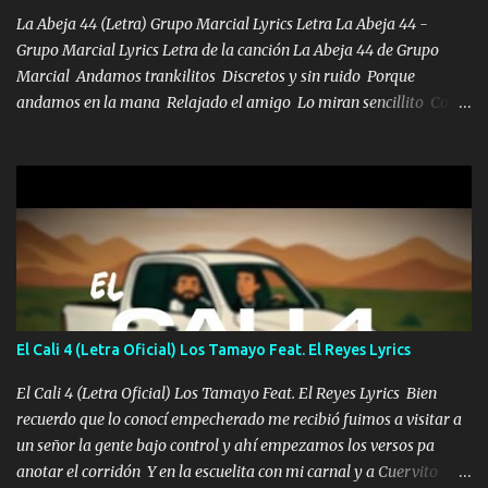
pues hay charola les voy a dar hasta topar pues no hay de otra...
La Abeja 44 (Letra) Grupo Marcial Lyrics Letra La Abeja 44 -
Grupo Marcial Lyrics Letra de la canción La Abeja 44 de Grupo
Marcial Andamos trankilitos Discretos y sin ruido Porque
andamos en la mana Relajado el amigo Lo miran sencillito Con
una Glock bien fajada Lo miran relajado La vida disfrutando Y la
gente siempre criticando Nos miran algo bueno Ya sera ropa,
diamante lo que me cuelgan en el cuello (Chorus) Y cuando
coronamos Se jala los marciales Y sus guitarras ya van sonando
Un gallardo me prendo Para agarrar el vuelo y la mente y
tranquilizando Tomense un buen trago Y así es como empezamos
los versos que voy cantando (Music) A vido alta y bajas La carreta
se atora Pero nunca le aflojamos Ya me han pasado cosas Y
aunque ustedes no sepan Pero la vida es muy corta Hay que
El Cali 4 (Letra Oficial) Los Tamayo Feat. El Reyes Lyrics
echarle chingazos Y seguir trabajando porque nada es...
El Cali 4 (Letra Oficial) Los Tamayo Feat. El Reyes Lyrics Bien
recuerdo que lo conocí empecherado me recibió fuimos a visitar a
un señor la gente bajo control y ahí empezamos los versos pa
anotar el corridón Y en la escuelita con mi carnal y a Cuervito