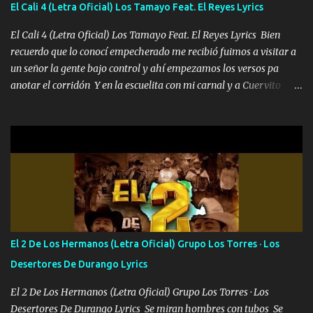
El Cali 4 (Letra Oficial) Los Tamayo Feat. El Reyes Lyrics
al traicionero damos pa abajo Y No me paran aquí hay pa más
pues hay charola les voy a dar hasta topar pues no hay de otra...
El Cali 4 (Letra Oficial) Los Tamayo Feat. El Reyes Lyrics Bien
recuerdo que lo conocí empecherado me recibió fuimos a visitar a
un señor la gente bajo control y ahí empezamos los versos pa
anotar el corridón Y en la escuelita con mi carnal y a Cuervito
mandó a saludar la bergacera del Alamar pensó no llegó al final y
aquí se cumplen las reglas no secuestr0 no r0bar De La C giró la
orden nos comanda el doble P bien firmes con Alto PRIETO y la
camisa es color Verde y peleam0s la Bandera por todita a la ciudad
con los drones patrullando la Frontera De Tijuana Bulevares
Bellas Artes me ve en las blancas ya hace falta mi APA FLACO
verde se le extraña pa que sepan Aquí Pura GENTE DE LA RANA 🐸
POR CLAVE ES EL CALI 4 EN LA CIUDAD TIJUANA Música Al
tirante andamos mi carnal atento a cualquier necesidad no porque
El 2 De Los Hermanos (Letra Oficial) Grupo Los Torres · Los
se ve limpio el camino nos confiamos al andar y nunca con la
Desertores De Durango Lyrics
misma piedra me vuelvo a tropezar Cuando ando de enamorado
en corto me tiró a per...
El 2 De Los Hermanos (Letra Oficial) Grupo Los Torres · Los
Desertores De Durango Lyrics Se miran hombres con tubos Se