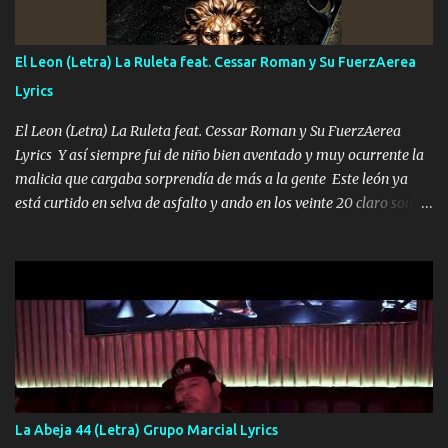
ahí está el Hombre Cuarenta y también Pariente 7 arreglan
cualquier problema no más es cuestión que ordené NOS HACE
FALTA UN HERMANO DE CLAVE ERA EL 24 SIEMPRE FUE UN
El Leon (Letra) La Ruleta feat. Cessar Roman y Su FuerzAerea
HOMBRE VALIENTE POR ALGO M'URIÓ PELEAND0 SIEMPRE
Lyrics
VIO POR LA FAMILIA PARA QUE SIGA EL LEGADO Es el DOS de
los HERMANOS un cerebro inteligente y com...
El Leon (Letra) La Ruleta feat. Cessar Roman y Su FuerzAerea
Lyrics Y así siempre fui de niño bien aventado y muy ocurrente la
malicia que cargaba sorprendía de más a la gente Este león ya
está curtido en selva de asfalto y ando en los veinte 20 claro son
mis años Leon mi clave por si hay pendiente Tranquilo me la
navego ando en lo mío sin ni un pendiente si hay problemas lo
arreglamos padrino yo brincó en caliente Y No me paran aquí hay
pa más pues hay charola les voy a dar hasta topar pues no hay de
otra Música Surcando bien mi camino voy por mi línea no veo a
los lados aquel que no corre vuela no se me duerm voy chicoteado
Ya pasé varias hazañas ya tienen rato que me agarran el colmillo
de este León los estatales no sé esperaron Al tiro esta la PrimiZa
también la nueve que cargo al lado doy la mano al que su amigo y
La Abeja 44 (Letra) Grupo Marcial Lyrics
al traicionero damos pa abajo Y No me paran aquí hay pa más