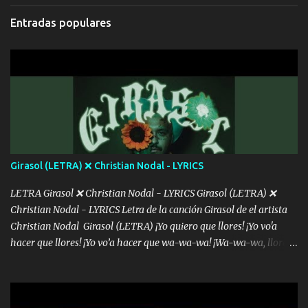
cada que intentas cantar Cada que intentas rapear, cada que
Entradas populares
intentas rimar Pobre payaso que usa a todo el mundo pa' conectar
con la gente Dices "Latino Gang" pero pisas a to'a tu gente Pa’ dar
mensajes, m'ijo, hay quе ser coherentеs Si tú no eres artista, al
menos se prudente Hoy me sabe a mierda, traigo un Balvin en los
dientes Por falta de empatía le toca ser resiliente ¿Acaso eres
consciente de los followers que mueves? Parcerito, abre los ojos y
ve el poder que tienes Otro chiste malo son los nombres de tus
álbum's "José, vibras colores con la energía del diablo " ¿Si ...
Girasol (LETRA) ❌ Christian Nodal - LYRICS
LETRA Girasol ❌ Christian Nodal - LYRICS Girasol (LETRA) ❌
Christian Nodal - LYRICS Letra de la canción Girasol de el artista
Christian Nodal Girasol (LETRA) ¡Yo quiero que llores! ¡Yo vo'a
hacer que llores! ¡Yo vo’a hacer que wa-wa-wa! ¡Wa-wa-wa, llores!
Hoy me levanté bromista y me tienes que aguantar No quiero
bromear contigo, de ti quiero bromear Tú eres un chiste, cabrón,
cada que intentas cantar Cada que intentas rapear, cada que