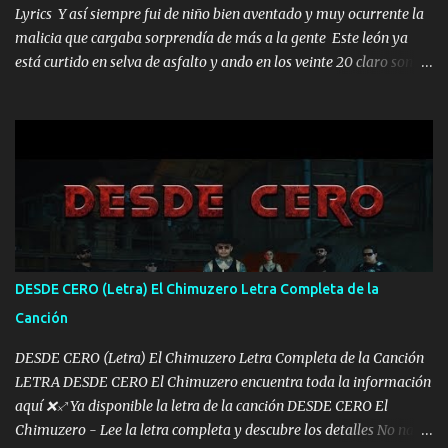
Lyrics Y así siempre fui de niño bien aventado y muy ocurrente la
malicia que cargaba sorprendía de más a la gente Este león ya
está curtido en selva de asfalto y ando en los veinte 20 claro son
mis años Leon mi clave por si hay pendiente Tranquilo me la
navego ando en lo mío sin ni un pendiente si hay problemas lo
arreglamos padrino yo brincó en caliente Y No me paran aquí hay
pa más pues hay charola les voy a dar hasta topar pues no hay de
otra Música Surcando bien mi camino voy por mi línea no veo a
los lados aquel que no corre vuela no se me duerm voy chicoteado
Ya pasé varias hazañas ya tienen rato que me agarran el colmillo
de este León los estatales no sé esperaron Al tiro esta la PrimiZa
también la nueve que cargo al lado doy la mano al que su amigo y
DESDE CERO (Letra) El Chimuzero Letra Completa de la
al traicionero damos pa abajo Y No me paran aquí hay pa más
Canción
pues hay charola les voy a dar hasta topar pues no hay de otra...
DESDE CERO (Letra) El Chimuzero Letra Completa de la Canción
LETRA DESDE CERO El Chimuzero encuentra toda la información
aquí ❌♐ Ya disponible la letra de la canción DESDE CERO El
Chimuzero - Lee la letra completa y descubre los detalles No nací