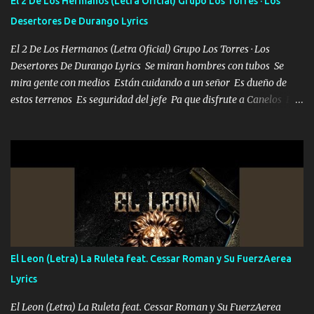
El 2 De Los Hermanos (Letra Oficial) Grupo Los Torres · Los
Desertores De Durango Lyrics
El 2 De Los Hermanos (Letra Oficial) Grupo Los Torres · Los
Desertores De Durango Lyrics Se miran hombres con tubos Se
mira gente con medios Están cuidando a un señor Es dueño de
estos terrenos Es seguridad del jefe Pa que disfrute a Canelos Es
el DOS de los HERMANOS un cerebro 🧠 inteligente junto con su
hermano el TRES blindado el Estado tiene andan ESPERANDO al
UNO QUE PRONTO ESTARÁ PRESENTE Que no falten las bucanas
ni tampoco las mujeres porque es platica de grandes por eso hay
que estar alegres doy las instrucciones para atender los deberes
Música Si es que salta algún problema de confianza tengo gente
ahí está el Hombre Cuarenta y también Pariente 7 arreglan
cualquier problema no más es cuestión que ordené NOS HACE
FALTA UN HERMANO DE CLAVE ERA EL 24 SIEMPRE FUE UN
El Leon (Letra) La Ruleta feat. Cessar Roman y Su FuerzAerea
HOMBRE VALIENTE POR ALGO M'URIÓ PELEAND0 SIEMPRE
Lyrics
VIO POR LA FAMILIA PARA QUE SIGA EL LEGADO Es el DOS de
los HERMANOS un cerebro inteligente y com...
El Leon (Letra) La Ruleta feat. Cessar Roman y Su FuerzAerea