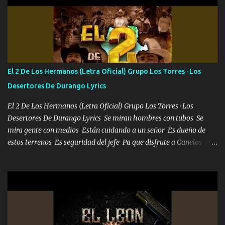
algunas que no lo entiendan Porque ahora soy su pesadilla, lo sé
Soy yo la octava maravilla, no lo niegues Tengo de rodillas a otras
cien Y por más que quieran no me detienen Soy yo la mente que
más brilla, lo ves Pa' mi la vida es tan sencilla No lo entenderías en
tu vida, y está bien Porque lo que tengo nadie lo tiene Una me está
escribiendo y la otra me va a llamar Quiere que vaya a verla y que
El 2 De Los Hermanos (Letra Oficial) Grupo Los Torres · Los
la invite a cenar Otras más me están pidiendo que las saque a
Desertores De Durango Lyrics
bailar Pero es que tengo un par de conciertos más que llenar Se
mueven solo por el interés P...
El 2 De Los Hermanos (Letra Oficial) Grupo Los Torres · Los
Desertores De Durango Lyrics Se miran hombres con tubos Se
mira gente con medios Están cuidando a un señor Es dueño de
estos terrenos Es seguridad del jefe Pa que disfrute a Canelos Es
el DOS de los HERMANOS un cerebro 🧠 inteligente junto con su
hermano el TRES blindado el Estado tiene andan ESPERANDO al
UNO QUE PRONTO ESTARÁ PRESENTE Que no falten las bucanas
ni tampoco las mujeres porque es platica de grandes por eso hay
que estar alegres doy las instrucciones para atender los deberes
Música Si es que salta algún problema de confianza tengo gente