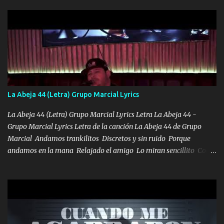
halla has de cuidarme, son palabras de una madre, que lleva en el
viento a su hijo y aunque ahora ya este con Dios el destino así lo
quiso, él tiempo sigue pasando y nunca te olvidaremos, aquí
seguiré esperando hasta volvernos a vernos El recuerdo que yo
tengo de mi mente no se va, en mi corazón me llevo lo mismo que
tu papá, a veces me pongo triste porque no puedo mirarte, mas se
que tu me escuchas porque tu eres mi gran ángel, El desespero me
llega para reunirme contigo, tu iluminas mi sendero por siempre
La Abeja 44 (Letra) Grupo Marcial Lyrics
serás mi niño, del amor que yo te tengo es co...
La Abeja 44 (Letra) Grupo Marcial Lyrics Letra La Abeja 44 -
Grupo Marcial Lyrics Letra de la canción La Abeja 44 de Grupo
Marcial Andamos trankilitos Discretos y sin ruido Porque
andamos en la mana Relajado el amigo Lo miran sencillito Con
una Glock bien fajada Lo miran relajado La vida disfrutando Y la
gente siempre criticando Nos miran algo bueno Ya sera ropa,
diamante lo que me cuelgan en el cuello (Chorus) Y cuando
coronamos Se jala los marciales Y sus guitarras ya van sonando
Un gallardo me prendo Para agarrar el vuelo y la mente y
tranquilizando Tomense un buen trago Y así es como empezamos