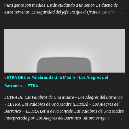
mira gente con medios Están cuidando a un señor Es dueño de
estos terrenos Es seguridad del jefe Pa que disfrute a Canelos Es
el DOS de los HERMANOS un cerebro 🧠 inteligente junto con su
hermano el TRES blindado el Estado tiene andan ESPERANDO al
UNO QUE PRONTO ESTARÁ PRESENTE Que no falten las bucanas
ni tampoco las mujeres porque es platica de grandes por eso hay
que estar alegres doy las instrucciones para atender los deberes
Música Si es que salta algún problema de confianza tengo gente
ahí está el Hombre Cuarenta y también Pariente 7 arreglan
cualquier problema no más es cuestión que ordené NOS HACE
FALTA UN HERMANO DE CLAVE ERA EL 24 SIEMPRE FUE UN
LETRA DE Las Palabras de Una Madre - Los Alegres del
HOMBRE VALIENTE POR ALGO M'URIÓ PELEAND0 SIEMPRE
Barranco - LETRA
VIO POR LA FAMILIA PARA QUE SIGA EL LEGADO Es el DOS de
los HERMANOS un cerebro inteligente y com...
LETRA DE Las Palabras de Una Madre - Los Alegres del Barranco
- LETRA Las Palabras de Una Madre (LETRA) - Los Alegres del
Barranco - LETRA Letra de la canción Las Palabras de Una Madre
interpretada por Los Alegres del Barranco Ahora vengo a
visitarte, a tu txumba a saludarte, se que del cielo me vez y desde