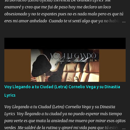
su sombra sigue sus pasos tampoco le afloja miró que le da una
enamoré y creo que me fui de paso hoy me declaro un loco
seña y le enseña por donde pisar el camino recorrido pa que no le
obsesionado y no te espantes pues no es nada malo pero es que tú
toque batallar Los ven pasar seguido por Mexicali seguro lo han
eres mi amor anhelado Cuando te vi sentí algo que ya no había
visto se le nota el estilo pero de serio porque el vie...
aquí quise elegir por mí y me decidí por ti Y ya borracho me
parqueo por tu ventana para llevarte las canciones que te encantan
pa enamorarte las flores no son tan caras pero llevan todo el
cariño de mi alma Que pa febrero vendré frente a ti con mis
preguntas y digas que sí hacernos novios y verte feliz y muy
contenta como yo por ti Música Pregúntame qué es lo que me
enamora pa describirte unas cuantas horas también pregunta que
quiero contigo que seas dichosa al estar conmigo Y ya borracho
contéstame la llamada pa dedicarte unas bonitas palabras así
Voy Llegando a tu Ciudad (Letra) Cornelio Vega y su Dinastia
borracho me animo a decirte todo y puedo describirlo mucho que
Lyrics
me encantes Decirte que me siento muy feliz y emocionado por
tenerte aquí espero que quiera...
Voy Llegando a tu Ciudad (Letra) Cornelio Vega y su Dinastia
Lyrics Voy llegando a tu ciudad ya no puedo esperar más tiempo
para verte es que mata la ansiedad me muero por mirar esos ojitos
verdes Me saldré de la rutina y giraré mi vida para que tú estés en