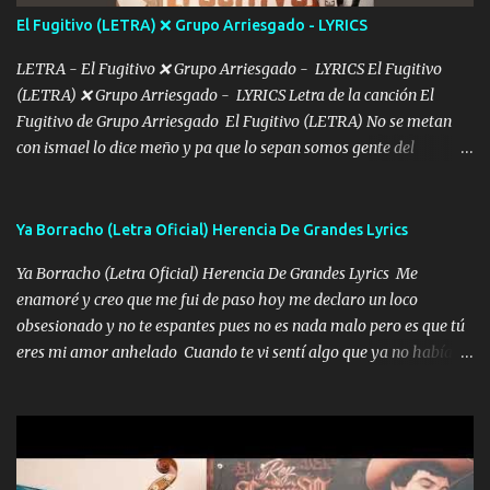
tú mi hermosa La que me alegra los días y sigo tomando Y
El Fugitivo (LETRA) ❌ Grupo Arriesgado - LYRICS
pensar... Que tú ya no vas a estar Pasarán... Solito me dejaras
Intentar... ...
LETRA - El Fugitivo ❌ Grupo Arriesgado - LYRICS El Fugitivo
(LETRA) ❌ Grupo Arriesgado - LYRICS Letra de la canción El
Fugitivo de Grupo Arriesgado El Fugitivo (LETRA) No se metan
con ismael lo dice meño y pa que lo sepan somos gente del
sombrero y la mayiza aquí se respeta pa los rumbos del azache
paseo tranquilo pues son mi tierra por ahí les tire una clave y del M
grande traemos la bandera 04 se oye por los radios y bien
Ya Borracho (Letra Oficial) Herencia De Grandes Lyrics
pendientes andan los chávalos la espalda me van cuidando y si se
Ya Borracho (Letra Oficial) Herencia De Grandes Lyrics Me
ofrece también peleam'os bien atentó el compa huicho la corta al
enamoré y creo que me fui de paso hoy me declaro un loco
cinto y radios colgados cuando salimos del rancho carros
obsesionado y no te espantes pues no es nada malo pero es que tú
blindándos y bien equipados no somos gente de problemas pero
eres mi amor anhelado Cuando te vi sentí algo que ya no había
defendemos muy bien nuestra tierra buena sombra nos cobija y el
aquí quise elegir por mí y me decidí por ti Y ya borracho me
mismo ranchero es el que patrocina No crean que se me ah
parqueo por tu ventana para llevarte las canciones que te encantan
olvidado en aqueyos topes aquel atentado rápido corrió el mitote
pa enamorarte las flores no son tan caras pero llevan todo el
y con voz de mando les dijo don mayo que rescaten a manuel
cariño de mi alma Que pa febrero vendré frente a ti con mis
porque lo estimo y lo quiero ami lado vivi...
preguntas y digas que sí hacernos novios y verte feliz y muy