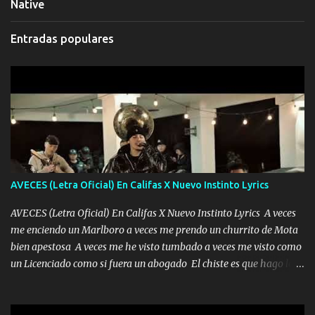
Native
Entradas populares
AVECES (Letra Oficial) En Califas X Nuevo Instinto Lyrics
AVECES (Letra Oficial) En Califas X Nuevo Instinto Lyrics A veces
me enciendo un Marlboro a veces me prendo un churrito de Mota
bien apestosa A veces me he visto tumbado a veces me visto como
un Licenciado como si fuera un abogado El chiste es que hago lo
que quiero pues así soy me mandó yo tengo el control a todos yo
les paro el dedo soy hocicon un malcriado un malandrón Que Les
importa no saben nada falsas las risas las que me miran hay gente