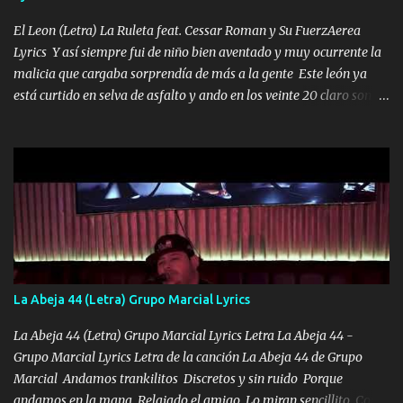
VIO POR LA FAMILIA PARA QUE SIGA EL LEGADO Es el DOS de
los HERMANOS un cerebro inteligente y com...
El Leon (Letra) La Ruleta feat. Cessar Roman y Su FuerzAerea
Lyrics Y así siempre fui de niño bien aventado y muy ocurrente la
malicia que cargaba sorprendía de más a la gente Este león ya
está curtido en selva de asfalto y ando en los veinte 20 claro son
mis años Leon mi clave por si hay pendiente Tranquilo me la
navego ando en lo mío sin ni un pendiente si hay problemas lo
arreglamos padrino yo brincó en caliente Y No me paran aquí hay
pa más pues hay charola les voy a dar hasta topar pues no hay de
otra Música Surcando bien mi camino voy por mi línea no veo a
los lados aquel que no corre vuela no se me duerm voy chicoteado
Ya pasé varias hazañas ya tienen rato que me agarran el colmillo
de este León los estatales no sé esperaron Al tiro esta la PrimiZa
también la nueve que cargo al lado doy la mano al que su amigo y
La Abeja 44 (Letra) Grupo Marcial Lyrics
al traicionero damos pa abajo Y No me paran aquí hay pa más
pues hay charola les voy a dar hasta topar pues no hay de otra...
La Abeja 44 (Letra) Grupo Marcial Lyrics Letra La Abeja 44 -
Grupo Marcial Lyrics Letra de la canción La Abeja 44 de Grupo
Marcial Andamos trankilitos Discretos y sin ruido Porque
andamos en la mana Relajado el amigo Lo miran sencillito Con