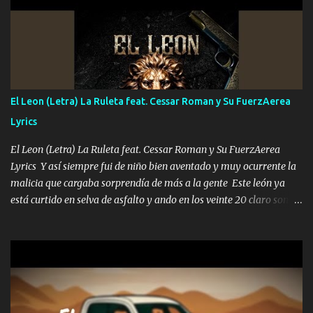
corriente no quieren verte subir de level trucha mis plebes Música
A veces me pongo un sombrero a veces me ven la cachucha de lado
con la mirada siempre en alto A veces me fajó una super o a veces
me fajó una Glock siempre armado todas las generaciones yo
traigo El chiste es que hago lo que quiero pues así soy me mandó
yo tengo el control a todos yo les paro el dedo soy hocicon un
El Leon (Letra) La Ruleta feat. Cessar Roman y Su FuerzAerea
malcriado un malandrón Que Les importa no saben nada falsas
Lyrics
las risas las que me miran hay gente corriente no quieren ve...
El Leon (Letra) La Ruleta feat. Cessar Roman y Su FuerzAerea
Lyrics Y así siempre fui de niño bien aventado y muy ocurrente la
malicia que cargaba sorprendía de más a la gente Este león ya
está curtido en selva de asfalto y ando en los veinte 20 claro son
mis años Leon mi clave por si hay pendiente Tranquilo me la
navego ando en lo mío sin ni un pendiente si hay problemas lo
arreglamos padrino yo brincó en caliente Y No me paran aquí hay
pa más pues hay charola les voy a dar hasta topar pues no hay de
otra Música Surcando bien mi camino voy por mi línea no veo a
los lados aquel que no corre vuela no se me duerm voy chicoteado