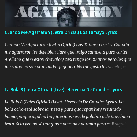
pasión en la troca tus labios besándome yo quitándote la ropa no
quiero que sea nunca con otra yo quiero llevarte a la Luna y si
quieres en ese momento te pido que seas mi esposa Chingada
madre no quiero dejar de tenerte no ayuda la p'uta loquera y al
Cuando Me Agarraron (Letra Oficial) Los Tamayo Lyrics
chile quisiera ser menos de ti dependiente la pinche tristeza me
encierra princesa tu sabes que nunca saldras de mi mente Ella era
Cuando Me Agarraron (Letra Oficial) Los Tamayo Lyrics Cuando
la peligro...
me agarraron les dejé bien claro que traigo camiseta puro cartel
Arellano que si estoy chavalo y casi tengo los 20 años pero los que
me cargó no son para andar jugando No me gustó la escuela pero
las libretas para el otro lado las fuimos mandando Ya nos
difamaron y nos han tachado sigue la vieja guardia y sigue bien
firme el legado que si como me llamó varios ya se han preguntado
La Bola 8 (Letra Oficial) (Live) · Herencia De Grandes Lyrics
Yo Soy El De Las Pacas Sobrino Del Brazo Armad0 Con mi Glock
La Bola 8 (Letra Oficial) (Live) · Herencia De Grandes Lyrics La
fajado y mi R terciado me van a ver allá por TJ para un licenciado
bola ocho está sobre la mesa y para que sepan hay resultado
mando un abrazo andamos al cien Choritas también Música
bueno porque aquí no hay mermas soy de palabra y de muy buen
Ando en la colonia bien acelerado traigo un M2 que nunca me ha
trato Si lo ven no sé imaginan pues no aparenta pero es Bragado a
fallado para mi compadre mandó un fuerte abrazo también al
cualquiera lo saluda que dice mi toro como ha estado No soy de
Especial sabe que lo apreciamos En los mejores antros me verán