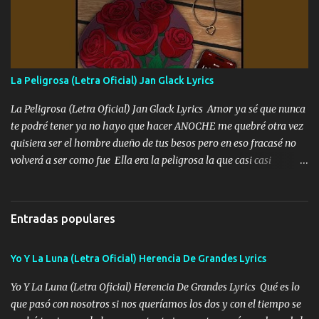
fajado y mi R terciado me van a ver allá por TJ para un licenciado
mando un abrazo andamos al cien Choritas también Música
Ando en la colonia bien acelerado traigo un M2 que nunca me ha
fallado para mi compadre mandó un fuerte abrazo también al
Especial sabe que lo apreciamos En los mejores antros me verán
La Peligrosa (Letra Oficial) Jan Glack Lyrics
tomando con mujeres hermosas y botellas destapando siempre
bien cuidado bien atrabancado y a los que me conocen ya saben de
La Peligrosa (Letra Oficial) Jan Glack Lyrics Amor ya sé que nunca
lo que hablo Entre lob...
te podré tener ya no hayo que hacer ANOCHE me quebré otra vez
quisiera ser el hombre dueño de tus besos pero en eso fracasé no
volverá a ser como fue Ella era la peligrosa la que casi casi
convertí en mi esposa la que no importaba si llegaba tarde se
ponía contenta con un par de rosas Y aunque pasen cien años cien
años solo pienso en ti mami no me crees se que no me crees
Entradas populares
Música Amar me duele estoy rodeado de mujeres pero solo
quieren billetes y yo que solo ocupo verte Recuerdo echábamos
Yo Y La Luna (Letra Oficial) Herencia De Grandes Lyrics
pasión en la troca tus labios besándome yo quitándote la ropa no
quiero que sea nunca con otra yo quiero llevarte a la Luna y si
Yo Y La Luna (Letra Oficial) Herencia De Grandes Lyrics Qué es lo
quieres en ese momento te pido que seas mi esposa Chingada
que pasó con nosotros si nos queríamos los dos y con el tiempo se
madre no quiero dejar de tenerte no ayuda la p'uta loquera y al