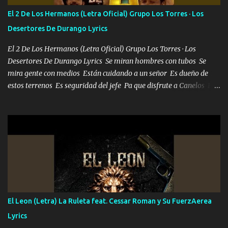
El 2 De Los Hermanos (Letra Oficial) Grupo Los Torres · Los
Desertores De Durango Lyrics
El 2 De Los Hermanos (Letra Oficial) Grupo Los Torres · Los
Desertores De Durango Lyrics Se miran hombres con tubos Se
mira gente con medios Están cuidando a un señor Es dueño de
estos terrenos Es seguridad del jefe Pa que disfrute a Canelos Es
el DOS de los HERMANOS un cerebro 🧠 inteligente junto con su
hermano el TRES blindado el Estado tiene andan ESPERANDO al
UNO QUE PRONTO ESTARÁ PRESENTE Que no falten las bucanas
ni tampoco las mujeres porque es platica de grandes por eso hay
que estar alegres doy las instrucciones para atender los deberes
Música Si es que salta algún problema de confianza tengo gente
ahí está el Hombre Cuarenta y también Pariente 7 arreglan
cualquier problema no más es cuestión que ordené NOS HACE
FALTA UN HERMANO DE CLAVE ERA EL 24 SIEMPRE FUE UN
El Leon (Letra) La Ruleta feat. Cessar Roman y Su FuerzAerea
HOMBRE VALIENTE POR ALGO M'URIÓ PELEAND0 SIEMPRE
Lyrics
VIO POR LA FAMILIA PARA QUE SIGA EL LEGADO Es el DOS de