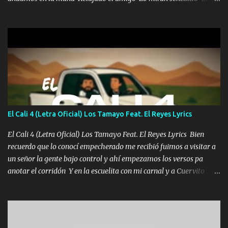
una Glock bien fajada Lo miran relajado La vida disfrutando Y la
gente siempre criticando Nos miran algo bueno Ya sera ropa,
diamante lo que me cuelgan en el cuello (Chorus) Y cuando
coronamos Se jala los marciales Y sus guitarras ya van sonando
Un gallardo me prendo Para agarrar el vuelo y la mente y
tranquilizando Tomense un buen trago Y así es como empezamos
los versos que voy cantando (Music) A vido alta y bajas La carreta
se atora Pero nunca le aflojamos Ya me han pasado cosas Y
aunque ustedes no sepan Pero la vida es muy corta Hay que
El Cali 4 (Letra Oficial) Los Tamayo Feat. El Reyes Lyrics
echarle chingazos Y seguir trabajando porque nada es...
El Cali 4 (Letra Oficial) Los Tamayo Feat. El Reyes Lyrics Bien
recuerdo que lo conocí empecherado me recibió fuimos a visitar a
un señor la gente bajo control y ahí empezamos los versos pa
anotar el corridón Y en la escuelita con mi carnal y a Cuervito
mandó a saludar la bergacera del Alamar pensó no llegó al final y
aquí se cumplen las reglas no secuestr0 no r0bar De La C giró la
orden nos comanda el doble P bien firmes con Alto PRIETO y la
camisa es color Verde y peleam0s la Bandera por todita a la ciudad