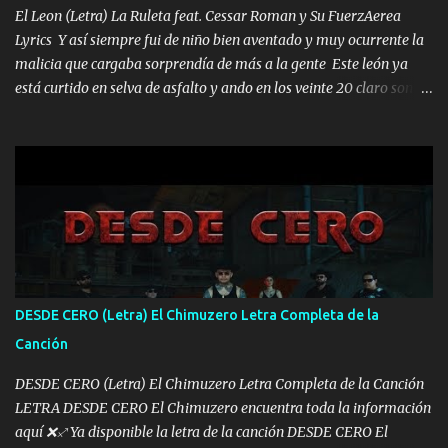
los HERMANOS un cerebro inteligente y com...
El Leon (Letra) La Ruleta feat. Cessar Roman y Su FuerzAerea
Lyrics Y así siempre fui de niño bien aventado y muy ocurrente la
malicia que cargaba sorprendía de más a la gente Este león ya
está curtido en selva de asfalto y ando en los veinte 20 claro son
mis años Leon mi clave por si hay pendiente Tranquilo me la
navego ando en lo mío sin ni un pendiente si hay problemas lo
arreglamos padrino yo brincó en caliente Y No me paran aquí hay
pa más pues hay charola les voy a dar hasta topar pues no hay de
otra Música Surcando bien mi camino voy por mi línea no veo a
los lados aquel que no corre vuela no se me duerm voy chicoteado
Ya pasé varias hazañas ya tienen rato que me agarran el colmillo
de este León los estatales no sé esperaron Al tiro esta la PrimiZa
también la nueve que cargo al lado doy la mano al que su amigo y
DESDE CERO (Letra) El Chimuzero Letra Completa de la
al traicionero damos pa abajo Y No me paran aquí hay pa más
Canción
pues hay charola les voy a dar hasta topar pues no hay de otra...
DESDE CERO (Letra) El Chimuzero Letra Completa de la Canción
LETRA DESDE CERO El Chimuzero encuentra toda la información
aquí ❌♐ Ya disponible la letra de la canción DESDE CERO El