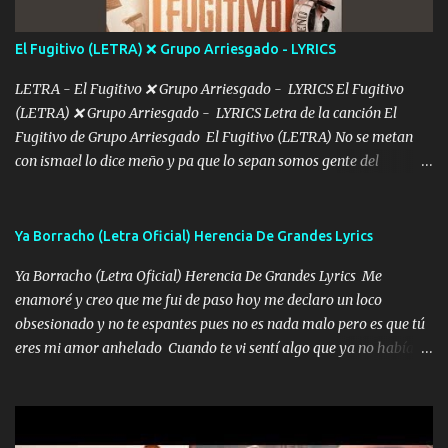
cap la champagne el polvo es color rosa Me contacto un ángel eres
tú mi hermosa La que me alegra los días y sigo tomando Y
El Fugitivo (LETRA) ❌ Grupo Arriesgado - LYRICS
pensar... Que tú ya no vas a estar Pasarán... Solito me dejaras
Intentar... ...
LETRA - El Fugitivo ❌ Grupo Arriesgado - LYRICS El Fugitivo
(LETRA) ❌ Grupo Arriesgado - LYRICS Letra de la canción El
Fugitivo de Grupo Arriesgado El Fugitivo (LETRA) No se metan
con ismael lo dice meño y pa que lo sepan somos gente del
sombrero y la mayiza aquí se respeta pa los rumbos del azache
paseo tranquilo pues son mi tierra por ahí les tire una clave y del M
grande traemos la bandera 04 se oye por los radios y bien
Ya Borracho (Letra Oficial) Herencia De Grandes Lyrics
pendientes andan los chávalos la espalda me van cuidando y si se
Ya Borracho (Letra Oficial) Herencia De Grandes Lyrics Me
ofrece también peleam'os bien atentó el compa huicho la corta al
enamoré y creo que me fui de paso hoy me declaro un loco
cinto y radios colgados cuando salimos del rancho carros
obsesionado y no te espantes pues no es nada malo pero es que tú
blindándos y bien equipados no somos gente de problemas pero
eres mi amor anhelado Cuando te vi sentí algo que ya no había
defendemos muy bien nuestra tierra buena sombra nos cobija y el
aquí quise elegir por mí y me decidí por ti Y ya borracho me
mismo ranchero es el que patrocina No crean que se me ah
parqueo por tu ventana para llevarte las canciones que te encantan
olvidado en aqueyos topes aquel atentado rápido corrió el mitote
pa enamorarte las flores no son tan caras pero llevan todo el
y con voz de mando les dijo don mayo que rescaten a manuel
cariño de mi alma Que pa febrero vendré frente a ti con mis