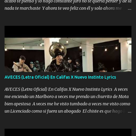
acabó te pienso y lo hago constante juro no te quería perder y de la
chile quisiera ser menos de ti dependiente la pinche tristeza me
nada te marchaste Y ahora te veo feliz con él y solo ahora me
encierra princesa tu sabes que nunca saldras de mi mente Ella era
quedé yo y la luna cantamos y por ti nos embriagamos' Quién
la peligro...
sabe que será de mí si contigo fue muy feliz a lo mejor no lloro
pero muy en el fondo te adoro' Música Me muero por ir a buscarte
pero eso ya no va a pasar me perderé en la soledad Porque me
mirabas bonito si yo no fui el final feliz el final fue triste pa mí Y
duele no tenerte aquí sabiendo que moría por ti yo y la luna
cantamos y por ti nos embriagamos Quién sabe qué será de mí si
contigo fui muy feliz a lo mejor no lloró pero muy en el fondo te
adoro
AVECES (Letra Oficial) En Califas X Nuevo Instinto Lyrics
AVECES (Letra Oficial) En Califas X Nuevo Instinto Lyrics A veces
me enciendo un Marlboro a veces me prendo un churrito de Mota
bien apestosa A veces me he visto tumbado a veces me visto como
un Licenciado como si fuera un abogado El chiste es que hago lo
que quiero pues así soy me mandó yo tengo el control a todos yo
les paro el dedo soy hocicon un malcriado un malandrón Que Les
importa no saben nada falsas las risas las que me miran hay gente