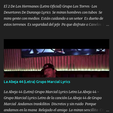
en corto me tiró a per...
El 2 De Los Hermanos (Letra Oficial) Grupo Los Torres · Los
Desertores De Durango Lyrics Se miran hombres con tubos Se
mira gente con medios Están cuidando a un señor Es dueño de
estos terrenos Es seguridad del jefe Pa que disfrute a Canelos Es
el DOS de los HERMANOS un cerebro 🧠 inteligente junto con su
hermano el TRES blindado el Estado tiene andan ESPERANDO al
UNO QUE PRONTO ESTARÁ PRESENTE Que no falten las bucanas
ni tampoco las mujeres porque es platica de grandes por eso hay
que estar alegres doy las instrucciones para atender los deberes
Música Si es que salta algún problema de confianza tengo gente
ahí está el Hombre Cuarenta y también Pariente 7 arreglan
cualquier problema no más es cuestión que ordené NOS HACE
FALTA UN HERMANO DE CLAVE ERA EL 24 SIEMPRE FUE UN
La Abeja 44 (Letra) Grupo Marcial Lyrics
HOMBRE VALIENTE POR ALGO M'URIÓ PELEAND0 SIEMPRE
VIO POR LA FAMILIA PARA QUE SIGA EL LEGADO Es el DOS de
La Abeja 44 (Letra) Grupo Marcial Lyrics Letra La Abeja 44 -
los HERMANOS un cerebro inteligente y com...
Grupo Marcial Lyrics Letra de la canción La Abeja 44 de Grupo
Marcial Andamos trankilitos Discretos y sin ruido Porque
andamos en la mana Relajado el amigo Lo miran sencillito Con