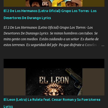
tu vida, y está bien Porque lo que tengo nadie lo tiene Una me está
escribiendo y la otra me va a llamar Quiere que vaya a verla y que
El 2 De Los Hermanos (Letra Oficial) Grupo Los Torres · Los
la invite a cenar Otras más me están pidiendo que las saque a
Desertores De Durango Lyrics
bailar Pero es que tengo un par de conciertos más que llenar Se
mueven solo por el interés P...
El 2 De Los Hermanos (Letra Oficial) Grupo Los Torres · Los
Desertores De Durango Lyrics Se miran hombres con tubos Se
mira gente con medios Están cuidando a un señor Es dueño de
estos terrenos Es seguridad del jefe Pa que disfrute a Canelos Es
el DOS de los HERMANOS un cerebro 🧠 inteligente junto con su
hermano el TRES blindado el Estado tiene andan ESPERANDO al
UNO QUE PRONTO ESTARÁ PRESENTE Que no falten las bucanas
ni tampoco las mujeres porque es platica de grandes por eso hay
que estar alegres doy las instrucciones para atender los deberes
Música Si es que salta algún problema de confianza tengo gente
ahí está el Hombre Cuarenta y también Pariente 7 arreglan
cualquier problema no más es cuestión que ordené NOS HACE
FALTA UN HERMANO DE CLAVE ERA EL 24 SIEMPRE FUE UN
El Leon (Letra) La Ruleta feat. Cessar Roman y Su FuerzAerea
HOMBRE VALIENTE POR ALGO M'URIÓ PELEAND0 SIEMPRE
Lyrics