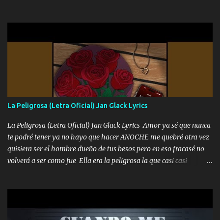
una Glock bien fajada Lo miran relajado La vida disfrutando Y la
gente siempre criticando Nos miran algo bueno Ya sera ropa,
diamante lo que me cuelgan en el cuello (Chorus) Y cuando
coronamos Se jala los marciales Y sus guitarras ya van sonando
Un gallardo me prendo Para agarrar el vuelo y la mente y
tranquilizando Tomense un buen trago Y así es como empezamos
los versos que voy cantando (Music) A vido alta y bajas La carreta
se atora Pero nunca le aflojamos Ya me han pasado cosas Y
aunque ustedes no sepan Pero la vida es muy corta Hay que
La Peligrosa (Letra Oficial) Jan Glack Lyrics
echarle chingazos Y seguir trabajando porque nada es...
La Peligrosa (Letra Oficial) Jan Glack Lyrics Amor ya sé que nunca
te podré tener ya no hayo que hacer ANOCHE me quebré otra vez
quisiera ser el hombre dueño de tus besos pero en eso fracasé no
volverá a ser como fue Ella era la peligrosa la que casi casi
convertí en mi esposa la que no importaba si llegaba tarde se
ponía contenta con un par de rosas Y aunque pasen cien años cien
años solo pienso en ti mami no me crees se que no me crees
Música Amar me duele estoy rodeado de mujeres pero solo
quieren billetes y yo que solo ocupo verte Recuerdo echábamos