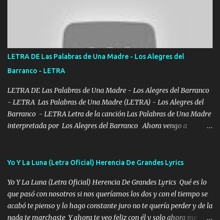
con los drones patrullando la Frontera De Tijuana Bulevares
Bellas Artes me ve en las blancas ya hace falta mi APA FLACO
verde se le extraña pa que sepan Aquí Pura GENTE DE LA RANA 🐸
POR CLAVE ES EL CALI 4 EN LA CIUDAD TIJUANA Música Al
tirante andamos mi carnal atento a cualquier necesidad no porque
LETRA DE Las Palabras de Una Madre - Los Alegres del
se ve limpio el camino nos confiamos al andar y nunca con la
Barranco - LETRA
misma piedra me vuelvo a tropezar Cuando ando de enamorado
en corto me tiró a per...
LETRA DE Las Palabras de Una Madre - Los Alegres del Barranco
- LETRA Las Palabras de Una Madre (LETRA) - Los Alegres del
Barranco - LETRA Letra de la canción Las Palabras de Una Madre
interpretada por Los Alegres del Barranco Ahora vengo a
visitarte, a tu txumba a saludarte, se que del cielo me vez y desde
halla has de cuidarme, son palabras de una madre, que lleva en el
viento a su hijo y aunque ahora ya este con Dios el destino así lo
Yo Y La Luna (Letra Oficial) Herencia De Grandes Lyrics
quiso, él tiempo sigue pasando y nunca te olvidaremos, aquí
Yo Y La Luna (Letra Oficial) Herencia De Grandes Lyrics Qué es lo
seguiré esperando hasta volvernos a vernos El recuerdo que yo
que pasó con nosotros si nos queríamos los dos y con el tiempo se
tengo de mi mente no se va, en mi corazón me llevo lo mismo que
acabó te pienso y lo hago constante juro no te quería perder y de la
tu papá, a veces me pongo triste porque no puedo mirarte, mas se
nada te marchaste Y ahora te veo feliz con él y solo ahora me
que tu me escuchas porque tu eres mi gran ángel, El desespero me