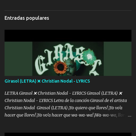
Hoy me levanté bromista y me tienes que aguantar No quiero
bromear contigo, de ti quiero bromear Tú eres un chiste, cabrón,
cada que intentas cantar Cada que intentas rapear, cada que
Entradas populares
intentas rimar Pobre payaso que usa a todo el mundo pa' conectar
con la gente Dices "Latino Gang" pero pisas a to'a tu gente Pa’ dar
mensajes, m'ijo, hay quе ser coherentеs Si tú no eres artista, al
menos se prudente Hoy me sabe a mierda, traigo un Balvin en los
dientes Por falta de empatía le toca ser resiliente ¿Acaso eres
consciente de los followers que mueves? Parcerito, abre los ojos y
ve el poder que tienes Otro chiste malo son los nombres de tus
álbum's "José, vibras colores con la energía del diablo " ¿Si ...
Girasol (LETRA) ❌ Christian Nodal - LYRICS
LETRA Girasol ❌ Christian Nodal - LYRICS Girasol (LETRA) ❌
Christian Nodal - LYRICS Letra de la canción Girasol de el artista
Christian Nodal Girasol (LETRA) ¡Yo quiero que llores! ¡Yo vo'a
hacer que llores! ¡Yo vo’a hacer que wa-wa-wa! ¡Wa-wa-wa, llores!
Hoy me levanté bromista y me tienes que aguantar No quiero
bromear contigo, de ti quiero bromear Tú eres un chiste, cabrón,