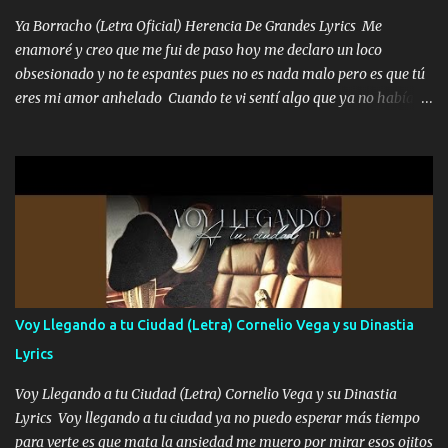
tumbaron prisionero en caliente me llevaron me achacaba cargos
Ya Borracho (Letra Oficial) Herencia De Grandes Lyrics Me
que estaban muy raros me gritaba a donde tienes el clavo Yo me
enamoré y creo que me fui de paso hoy me declaro un loco
enfiesto me gusta vivir en grande más me cuido me gusta ser
obsesionado y no te espantes pues no es nada malo pero es que tú
responsable hay rateros envidiosos que no falten mi dios es grande
eres mi amor anhelado Cuando te vi sentí algo que ya no había
me cuida de las maldades Pa el equipo aquí le mando un abrazo
aquí quise elegir por mí y me decidí por ti Y ya borracho me
que conmigo aquí tiene mi respaldo...
parqueo por tu ventana para llevarte las canciones que te encantan
pa enamorarte las flores no son tan caras pero llevan todo el
cariño de mi alma Que pa febrero vendré frente a ti con mis
preguntas y digas que sí hacernos novios y verte feliz y muy
contenta como yo por ti Música Pregúntame qué es lo que me
enamora pa describirte unas cuantas horas también pregunta que
quiero contigo que seas dichosa al estar conmigo Y ya borracho
contéstame la llamada pa dedicarte unas bonitas palabras así
Voy Llegando a tu Ciudad (Letra) Cornelio Vega y su Dinastia
borracho me animo a decirte todo y puedo describirlo mucho que
Lyrics
me encantes Decirte que me siento muy feliz y emocionado por
tenerte aquí espero que quiera...
Voy Llegando a tu Ciudad (Letra) Cornelio Vega y su Dinastia
Lyrics Voy llegando a tu ciudad ya no puedo esperar más tiempo
para verte es que mata la ansiedad me muero por mirar esos ojitos