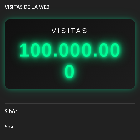
t
VISITAS DE LA WEB
a
r
i
VISITAS
o
100.000.00
s
0
S.bAr
Sbar