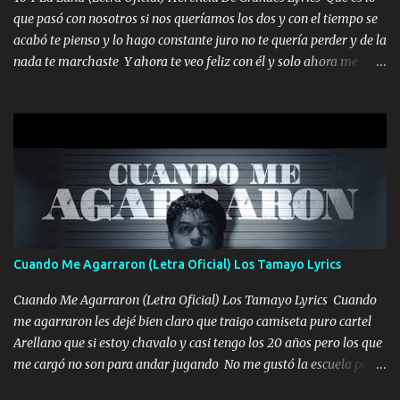
seguiré esperando hasta volvernos a vernos El recuerdo que yo
que pasó con nosotros si nos queríamos los dos y con el tiempo se
tengo de mi mente no se va, en mi corazón me llevo lo mismo que
acabó te pienso y lo hago constante juro no te quería perder y de la
tu papá, a veces me pongo triste porque no puedo mirarte, mas se
nada te marchaste Y ahora te veo feliz con él y solo ahora me
que tu me escuchas porque tu eres mi gran ángel, El desespero me
quedé yo y la luna cantamos y por ti nos embriagamos' Quién
llega para reunirme contigo, tu iluminas mi sendero por siempre
sabe que será de mí si contigo fue muy feliz a lo mejor no lloro
serás mi niño, del amor que yo te tengo es co...
pero muy en el fondo te adoro' Música Me muero por ir a buscarte
pero eso ya no va a pasar me perderé en la soledad Porque me
mirabas bonito si yo no fui el final feliz el final fue triste pa mí Y
duele no tenerte aquí sabiendo que moría por ti yo y la luna
cantamos y por ti nos embriagamos Quién sabe qué será de mí si
contigo fui muy feliz a lo mejor no lloró pero muy en el fondo te
adoro
Cuando Me Agarraron (Letra Oficial) Los Tamayo Lyrics
Cuando Me Agarraron (Letra Oficial) Los Tamayo Lyrics Cuando
me agarraron les dejé bien claro que traigo camiseta puro cartel
Arellano que si estoy chavalo y casi tengo los 20 años pero los que
me cargó no son para andar jugando No me gustó la escuela pero
las libretas para el otro lado las fuimos mandando Ya nos