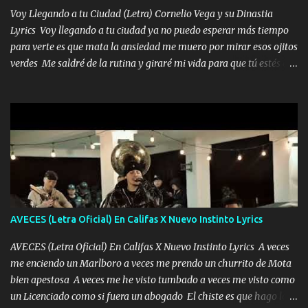
tenerte aquí espero que quiera...
Voy Llegando a tu Ciudad (Letra) Cornelio Vega y su Dinastia
Lyrics Voy llegando a tu ciudad ya no puedo esperar más tiempo
para verte es que mata la ansiedad me muero por mirar esos ojitos
verdes Me saldré de la rutina y giraré mi vida para que tú estés en
ella como debe ser Yo sé que eres conocida que varios te tiran pero
no merecen y dile ya a tus amigas que no te presenten con más
pequeñeces Aquí estoy no dejaré que se te acerquen nadie porque
solo yo tendre el candado 🔒 del amor ❤️ Música Mil y un besos
para dar ya estando en tu ciudad no habrá quien lo detenga si las
copas van de más vayamos a un lugar y cerremos las puertas
Entre alcohol y besos se va incrementado el Fuego en esa
habitación ya no mires más el reloj Única por donde vas me curas
tú mi mal moviendo tu silueta no hay otra que te sea igual te ves
AVECES (Letra Oficial) En Califas X Nuevo Instinto Lyrics
tan especial por eso es que me tientas Aquí estoy no dejaré que se
te acerque nadie porque solo yo tendre el candado 🔒 del a...
AVECES (Letra Oficial) En Califas X Nuevo Instinto Lyrics A veces
me enciendo un Marlboro a veces me prendo un churrito de Mota
bien apestosa A veces me he visto tumbado a veces me visto como
un Licenciado como si fuera un abogado El chiste es que hago lo