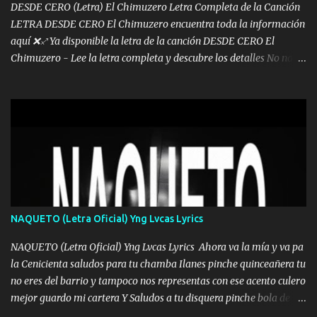
DESDE CERO (Letra) El Chimuzero Letra Completa de la Canción
LETRA DESDE CERO El Chimuzero encuentra toda la información
aquí ❌♐ Ya disponible la letra de la canción DESDE CERO El
Chimuzero - Lee la letra completa y descubre los detalles No nací
en cuna de oro , Pero Andamos Firmes Buscando el Billete. Cómo
Vengo desde Cero Se que Solo Plata. No es lo Suficiente, Soy De
muy Pocos amigos los que están conmigo las Gracias por todo , Mi
Mesa será Compartida con los que Estuvieron Cuando estuve Solo.
❌ www.elnorteduro.com ❌ Yo No limito los Sueños , si no existe
Uno pues Hallamos Modos , Si me caigo me Levanto, Aprendo Del
Error Y me sacudo El Lodo ❌ www.elnorteduro.com ❌ El Dinero
No me falta Pero Tampoco me Estorba , Por Eso Manejo Todo
Bien Regido Por mis Normas . Aquí no Se Sufre de Ego vengo Desde
NAQUETO (Letra Oficial) Yng Lvcas Lyrics
Abajo y me costó subir Fue Con Trabajo Y Esfuerzo, Nada es
Regalado Me Super Invertir A Mí lado Una Princesa que A pesar de
NAQUETO (Letra Oficial) Yng Lvcas Lyrics Ahora va la mía y va pa
Todo Siempre a estado ahí . Hecho pa...
la Cenicienta saludos para tu chamba Ilanes pinche quinceañera tu
no eres del barrio y tampoco nos representas con ese acento culero
mejor guardo mi cartera Y Saludos a tu disquera pinche bola de
corrientes de Candela no trae nada y de música mucho menos te