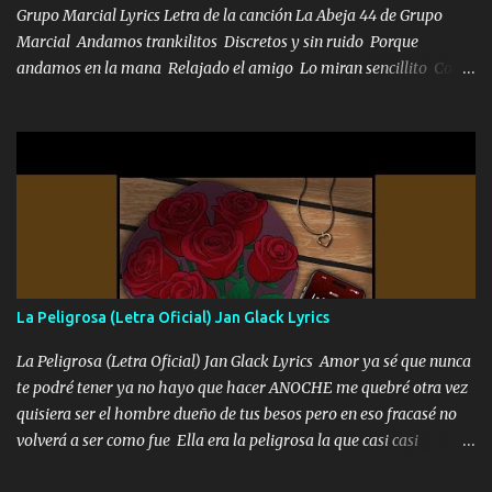
los HERMANOS un cerebro inteligente y com...
Grupo Marcial Lyrics Letra de la canción La Abeja 44 de Grupo
Marcial Andamos trankilitos Discretos y sin ruido Porque
andamos en la mana Relajado el amigo Lo miran sencillito Con
una Glock bien fajada Lo miran relajado La vida disfrutando Y la
gente siempre criticando Nos miran algo bueno Ya sera ropa,
diamante lo que me cuelgan en el cuello (Chorus) Y cuando
coronamos Se jala los marciales Y sus guitarras ya van sonando
Un gallardo me prendo Para agarrar el vuelo y la mente y
tranquilizando Tomense un buen trago Y así es como empezamos
los versos que voy cantando (Music) A vido alta y bajas La carreta
se atora Pero nunca le aflojamos Ya me han pasado cosas Y
aunque ustedes no sepan Pero la vida es muy corta Hay que
La Peligrosa (Letra Oficial) Jan Glack Lyrics
echarle chingazos Y seguir trabajando porque nada es...
La Peligrosa (Letra Oficial) Jan Glack Lyrics Amor ya sé que nunca
te podré tener ya no hayo que hacer ANOCHE me quebré otra vez
quisiera ser el hombre dueño de tus besos pero en eso fracasé no
volverá a ser como fue Ella era la peligrosa la que casi casi
convertí en mi esposa la que no importaba si llegaba tarde se