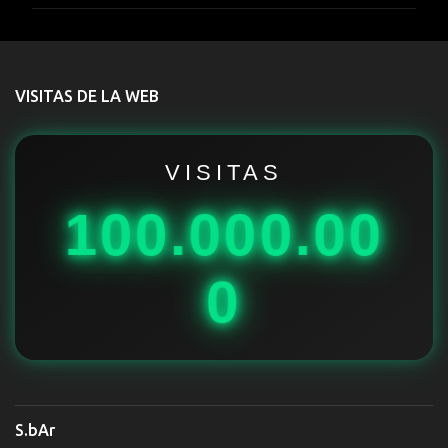
m
e
n
t
VISITAS DE LA WEB
a
r
i
VISITAS
o
100.000.00
s
0
S.bAr