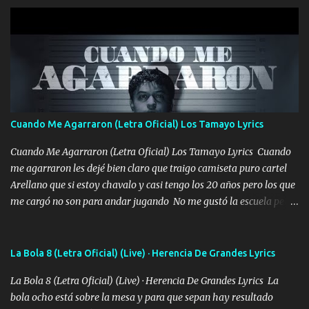
ponía contenta con un par de rosas Y aunque pasen cien años cien
años solo pienso en ti mami no me crees se que no me crees
Música Amar me duele estoy rodeado de mujeres pero solo
quieren billetes y yo que solo ocupo verte Recuerdo echábamos
pasión en la troca tus labios besándome yo quitándote la ropa no
quiero que sea nunca con otra yo quiero llevarte a la Luna y si
quieres en ese momento te pido que seas mi esposa Chingada
madre no quiero dejar de tenerte no ayuda la p'uta loquera y al
Cuando Me Agarraron (Letra Oficial) Los Tamayo Lyrics
chile quisiera ser menos de ti dependiente la pinche tristeza me
encierra princesa tu sabes que nunca saldras de mi mente Ella era
Cuando Me Agarraron (Letra Oficial) Los Tamayo Lyrics Cuando
la peligro...
me agarraron les dejé bien claro que traigo camiseta puro cartel
Arellano que si estoy chavalo y casi tengo los 20 años pero los que
me cargó no son para andar jugando No me gustó la escuela pero
las libretas para el otro lado las fuimos mandando Ya nos
difamaron y nos han tachado sigue la vieja guardia y sigue bien
firme el legado que si como me llamó varios ya se han preguntado
La Bola 8 (Letra Oficial) (Live) · Herencia De Grandes Lyrics
Yo Soy El De Las Pacas Sobrino Del Brazo Armad0 Con mi Glock
La Bola 8 (Letra Oficial) (Live) · Herencia De Grandes Lyrics La
fajado y mi R terciado me van a ver allá por TJ para un licenciado
bola ocho está sobre la mesa y para que sepan hay resultado
mando un abrazo andamos al cien Choritas también Música