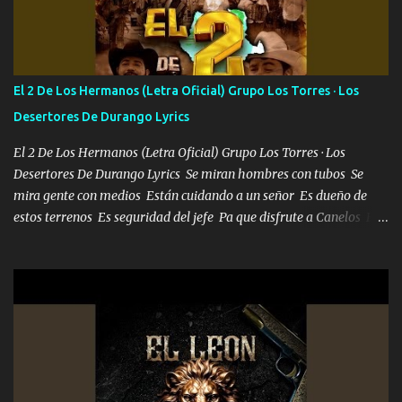
Francia ropa de 100.000 bolas Louis vuitton es mi fragancia
repleta de presidentes la bolsa estoy en mi pic si no se han dado
cuenta chequeen gráficas del kitch
El 2 De Los Hermanos (Letra Oficial) Grupo Los Torres · Los
Desertores De Durango Lyrics
El 2 De Los Hermanos (Letra Oficial) Grupo Los Torres · Los
Desertores De Durango Lyrics Se miran hombres con tubos Se
mira gente con medios Están cuidando a un señor Es dueño de
estos terrenos Es seguridad del jefe Pa que disfrute a Canelos Es
el DOS de los HERMANOS un cerebro 🧠 inteligente junto con su
hermano el TRES blindado el Estado tiene andan ESPERANDO al
UNO QUE PRONTO ESTARÁ PRESENTE Que no falten las bucanas
ni tampoco las mujeres porque es platica de grandes por eso hay
que estar alegres doy las instrucciones para atender los deberes
Música Si es que salta algún problema de confianza tengo gente
ahí está el Hombre Cuarenta y también Pariente 7 arreglan
cualquier problema no más es cuestión que ordené NOS HACE