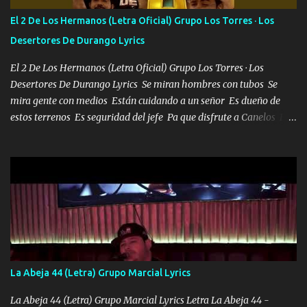
tirante andamos mi carnal atento a cualquier necesidad no porque
El 2 De Los Hermanos (Letra Oficial) Grupo Los Torres · Los
se ve limpio el camino nos confiamos al andar y nunca con la
Desertores De Durango Lyrics
misma piedra me vuelvo a tropezar Cuando ando de enamorado
en corto me tiró a per...
El 2 De Los Hermanos (Letra Oficial) Grupo Los Torres · Los
Desertores De Durango Lyrics Se miran hombres con tubos Se
mira gente con medios Están cuidando a un señor Es dueño de
estos terrenos Es seguridad del jefe Pa que disfrute a Canelos Es
el DOS de los HERMANOS un cerebro 🧠 inteligente junto con su
hermano el TRES blindado el Estado tiene andan ESPERANDO al
UNO QUE PRONTO ESTARÁ PRESENTE Que no falten las bucanas
ni tampoco las mujeres porque es platica de grandes por eso hay
que estar alegres doy las instrucciones para atender los deberes
Música Si es que salta algún problema de confianza tengo gente
ahí está el Hombre Cuarenta y también Pariente 7 arreglan
cualquier problema no más es cuestión que ordené NOS HACE
FALTA UN HERMANO DE CLAVE ERA EL 24 SIEMPRE FUE UN
La Abeja 44 (Letra) Grupo Marcial Lyrics
HOMBRE VALIENTE POR ALGO M'URIÓ PELEAND0 SIEMPRE
VIO POR LA FAMILIA PARA QUE SIGA EL LEGADO Es el DOS de
La Abeja 44 (Letra) Grupo Marcial Lyrics Letra La Abeja 44 -