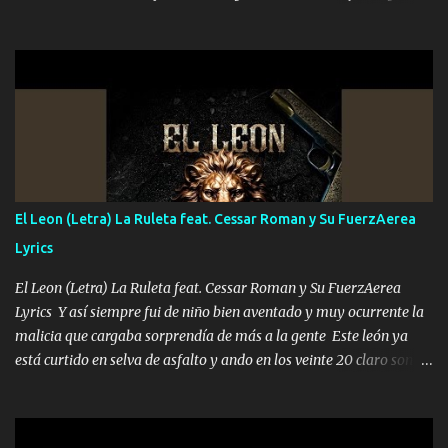
que quiero pues así soy me mandó yo tengo el control a todos yo
les paro el dedo soy hocicon un malcriado un malandrón Que Les
importa no saben nada falsas las risas las que me miran hay gente
corriente no quieren verte subir de level trucha mis plebes Música
A veces me pongo un sombrero a veces me ven la cachucha de lado
con la mirada siempre en alto A veces me fajó una super o a veces
me fajó una Glock siempre armado todas las generaciones yo
traigo El chiste es que hago lo que quiero pues así soy me mandó
yo tengo el control a todos yo les paro el dedo soy hocicon un
El Leon (Letra) La Ruleta feat. Cessar Roman y Su FuerzAerea
malcriado un malandrón Que Les importa no saben nada falsas
Lyrics
las risas las que me miran hay gente corriente no quieren ve...
El Leon (Letra) La Ruleta feat. Cessar Roman y Su FuerzAerea
Lyrics Y así siempre fui de niño bien aventado y muy ocurrente la
malicia que cargaba sorprendía de más a la gente Este león ya
está curtido en selva de asfalto y ando en los veinte 20 claro son
mis años Leon mi clave por si hay pendiente Tranquilo me la
navego ando en lo mío sin ni un pendiente si hay problemas lo
arreglamos padrino yo brincó en caliente Y No me paran aquí hay