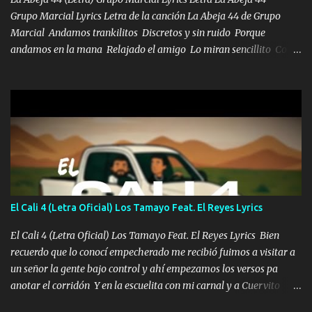
Grupo Marcial Lyrics Letra de la canción La Abeja 44 de Grupo
Marcial Andamos trankilitos Discretos y sin ruido Porque
andamos en la mana Relajado el amigo Lo miran sencillito Con
una Glock bien fajada Lo miran relajado La vida disfrutando Y la
gente siempre criticando Nos miran algo bueno Ya sera ropa,
diamante lo que me cuelgan en el cuello (Chorus) Y cuando
coronamos Se jala los marciales Y sus guitarras ya van sonando
Un gallardo me prendo Para agarrar el vuelo y la mente y
tranquilizando Tomense un buen trago Y así es como empezamos
los versos que voy cantando (Music) A vido alta y bajas La carreta
se atora Pero nunca le aflojamos Ya me han pasado cosas Y
aunque ustedes no sepan Pero la vida es muy corta Hay que
El Cali 4 (Letra Oficial) Los Tamayo Feat. El Reyes Lyrics
echarle chingazos Y seguir trabajando porque nada es...
El Cali 4 (Letra Oficial) Los Tamayo Feat. El Reyes Lyrics Bien
recuerdo que lo conocí empecherado me recibió fuimos a visitar a
un señor la gente bajo control y ahí empezamos los versos pa
anotar el corridón Y en la escuelita con mi carnal y a Cuervito
mandó a saludar la bergacera del Alamar pensó no llegó al final y