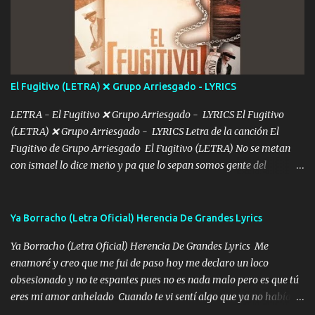
De mi vida... Cómo tú no hay nadie más No hay nadie
más Si te sientes sola no me llames porfa Me pongo sencible e
imagino tu sombra Clase azul es el tequila e interior la ropa Clip
cap la champagne el polvo es color rosa Me contacto un ángel eres
tú mi hermosa La que me alegra los días y sigo tomando Y
El Fugitivo (LETRA) ❌ Grupo Arriesgado - LYRICS
pensar... Que tú ya no vas a estar Pasarán... Solito me dejaras
Intentar... ...
LETRA - El Fugitivo ❌ Grupo Arriesgado - LYRICS El Fugitivo
(LETRA) ❌ Grupo Arriesgado - LYRICS Letra de la canción El
Fugitivo de Grupo Arriesgado El Fugitivo (LETRA) No se metan
con ismael lo dice meño y pa que lo sepan somos gente del
sombrero y la mayiza aquí se respeta pa los rumbos del azache
paseo tranquilo pues son mi tierra por ahí les tire una clave y del M
grande traemos la bandera 04 se oye por los radios y bien
Ya Borracho (Letra Oficial) Herencia De Grandes Lyrics
pendientes andan los chávalos la espalda me van cuidando y si se
Ya Borracho (Letra Oficial) Herencia De Grandes Lyrics Me
ofrece también peleam'os bien atentó el compa huicho la corta al
enamoré y creo que me fui de paso hoy me declaro un loco
cinto y radios colgados cuando salimos del rancho carros
obsesionado y no te espantes pues no es nada malo pero es que tú
blindándos y bien equipados no somos gente de problemas pero
eres mi amor anhelado Cuando te vi sentí algo que ya no había
defendemos muy bien nuestra tierra buena sombra nos cobija y el
aquí quise elegir por mí y me decidí por ti Y ya borracho me