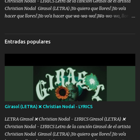
Christian Nodal - LYRICS Letra de la canción Girasol de el artista
Christian Nodal Girasol (LETRA) ¡Yo quiero que llores! ¡Yo vo'a
hacer que llores! ¡Yo vo’a hacer que wa-wa-wa! ¡Wa-wa-wa, llores!
Hoy me levanté bromista y me tienes que aguantar No quiero
bromear contigo, de ti quiero bromear Tú eres un chiste, cabrón,
cada que intentas cantar Cada que intentas rapear, cada que
Entradas populares
intentas rimar Pobre payaso que usa a todo el mundo pa' conectar
con la gente Dices "Latino Gang" pero pisas a to'a tu gente Pa’ dar
mensajes, m'ijo, hay quе ser coherentеs Si tú no eres artista, al
menos se prudente Hoy me sabe a mierda, traigo un Balvin en los
dientes Por falta de empatía le toca ser resiliente ¿Acaso eres
consciente de los followers que mueves? Parcerito, abre los ojos y
ve el poder que tienes Otro chiste malo son los nombres de tus
álbum's "José, vibras colores con la energía del diablo " ¿Si ...
Girasol (LETRA) ❌ Christian Nodal - LYRICS
LETRA Girasol ❌ Christian Nodal - LYRICS Girasol (LETRA) ❌
Christian Nodal - LYRICS Letra de la canción Girasol de el artista
Christian Nodal Girasol (LETRA) ¡Yo quiero que llores! ¡Yo vo'a