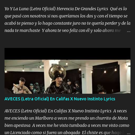
quiero que sea nunca con otra yo quiero llevarte a la Luna y si
Yo Y La Luna (Letra Oficial) Herencia De Grandes Lyrics Qué es lo
quieres en ese momento te pido que seas mi esposa Chingada
que pasó con nosotros si nos queríamos los dos y con el tiempo se
madre no quiero dejar de tenerte no ayuda la p'uta loquera y al
acabó te pienso y lo hago constante juro no te quería perder y de la
chile quisiera ser menos de ti dependiente la pinche tristeza me
nada te marchaste Y ahora te veo feliz con él y solo ahora me
encierra princesa tu sabes que nunca saldras de mi mente Ella era
quedé yo y la luna cantamos y por ti nos embriagamos' Quién
la peligro...
sabe que será de mí si contigo fue muy feliz a lo mejor no lloro
pero muy en el fondo te adoro' Música Me muero por ir a buscarte
pero eso ya no va a pasar me perderé en la soledad Porque me
mirabas bonito si yo no fui el final feliz el final fue triste pa mí Y
duele no tenerte aquí sabiendo que moría por ti yo y la luna
cantamos y por ti nos embriagamos Quién sabe qué será de mí si
contigo fui muy feliz a lo mejor no lloró pero muy en el fondo te
adoro
AVECES (Letra Oficial) En Califas X Nuevo Instinto Lyrics
AVECES (Letra Oficial) En Califas X Nuevo Instinto Lyrics A veces
me enciendo un Marlboro a veces me prendo un churrito de Mota
bien apestosa A veces me he visto tumbado a veces me visto como
un Licenciado como si fuera un abogado El chiste es que hago lo