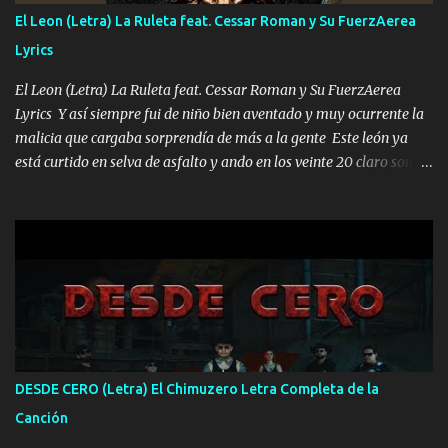
FALTA UN HERMANO DE CLAVE ERA EL 24 SIEMPRE FUE UN
El Leon (Letra) La Ruleta feat. Cessar Roman y Su FuerzAerea
HOMBRE VALIENTE POR ALGO M'URIÓ PELEAND0 SIEMPRE
Lyrics
VIO POR LA FAMILIA PARA QUE SIGA EL LEGADO Es el DOS de
los HERMANOS un cerebro inteligente y com...
El Leon (Letra) La Ruleta feat. Cessar Roman y Su FuerzAerea
Lyrics Y así siempre fui de niño bien aventado y muy ocurrente la
malicia que cargaba sorprendía de más a la gente Este león ya
está curtido en selva de asfalto y ando en los veinte 20 claro son
mis años Leon mi clave por si hay pendiente Tranquilo me la
navego ando en lo mío sin ni un pendiente si hay problemas lo
arreglamos padrino yo brincó en caliente Y No me paran aquí hay
pa más pues hay charola les voy a dar hasta topar pues no hay de
otra Música Surcando bien mi camino voy por mi línea no veo a
los lados aquel que no corre vuela no se me duerm voy chicoteado
Ya pasé varias hazañas ya tienen rato que me agarran el colmillo
de este León los estatales no sé esperaron Al tiro esta la PrimiZa
también la nueve que cargo al lado doy la mano al que su amigo y
DESDE CERO (Letra) El Chimuzero Letra Completa de la
al traicionero damos pa abajo Y No me paran aquí hay pa más
Canción
pues hay charola les voy a dar hasta topar pues no hay de otra...