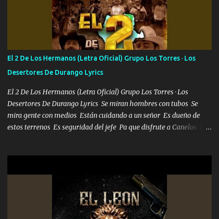
Soy yo la octava maravilla, no lo niegues Tengo de rodillas a otras
cien Y por más que quieran no me detienen Soy yo la mente que
más brilla, lo ves Pa' mi la vida es tan sencilla No lo entenderías en
tu vida, y está bien Porque lo que tengo nadie lo tiene Una me está
escribiendo y la otra me va a llamar Quiere que vaya a verla y que
El 2 De Los Hermanos (Letra Oficial) Grupo Los Torres · Los
la invite a cenar Otras más me están pidiendo que las saque a
Desertores De Durango Lyrics
bailar Pero es que tengo un par de conciertos más que llenar Se
mueven solo por el interés P...
El 2 De Los Hermanos (Letra Oficial) Grupo Los Torres · Los
Desertores De Durango Lyrics Se miran hombres con tubos Se
mira gente con medios Están cuidando a un señor Es dueño de
estos terrenos Es seguridad del jefe Pa que disfrute a Canelos Es
el DOS de los HERMANOS un cerebro 🧠 inteligente junto con su
hermano el TRES blindado el Estado tiene andan ESPERANDO al
UNO QUE PRONTO ESTARÁ PRESENTE Que no falten las bucanas
ni tampoco las mujeres porque es platica de grandes por eso hay
que estar alegres doy las instrucciones para atender los deberes
Música Si es que salta algún problema de confianza tengo gente
ahí está el Hombre Cuarenta y también Pariente 7 arreglan