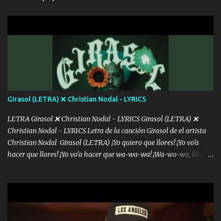
intentas rimar Pobre payaso que usa a todo el mundo pa' conectar
con la gente Dices "Latino Gang" pero pisas a to'a tu gente Pa’ dar
mensajes, m'ijo, hay quе ser coherentеs Si tú no eres artista, al
menos se prudente Hoy me sabe a mierda, traigo un Balvin en los
dientes Por falta de empatía le toca ser resiliente ¿Acaso eres
consciente de los followers que mueves? Parcerito, abre los ojos y
ve el poder que tienes Otro chiste malo son los nombres de tus
álbum's "José, vibras colores con la energía del diablo " ¿Si ...
Girasol (LETRA) ❌ Christian Nodal - LYRICS
LETRA Girasol ❌ Christian Nodal - LYRICS Girasol (LETRA) ❌
Christian Nodal - LYRICS Letra de la canción Girasol de el artista
Christian Nodal Girasol (LETRA) ¡Yo quiero que llores! ¡Yo vo'a
hacer que llores! ¡Yo vo’a hacer que wa-wa-wa! ¡Wa-wa-wa, llores!
Hoy me levanté bromista y me tienes que aguantar No quiero
bromear contigo, de ti quiero bromear Tú eres un chiste, cabrón,
cada que intentas cantar Cada que intentas rapear, cada que
intentas rimar Pobre payaso que usa a todo el mundo pa' conectar
con la gente Dices "Latino Gang" pero pisas a to'a tu gente Pa’ dar