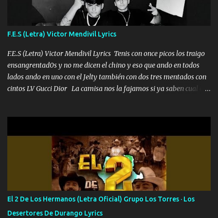
me fajó una Glock siempre armado todas las generaciones yo
traigo El chiste es que hago lo que quiero pues así soy me mandó
yo tengo el control a todos yo les paro el dedo soy hocicon un
F.E.S (Letra) Victor Mendivil Lyrics
malcriado un malandrón Que Les importa no saben nada falsas
las risas las que me miran hay gente corriente no quieren ve...
F.E.S (Letra) Victor Mendivil Lyrics Tenis con once picos los traigo
ensangrentad0s y no me dicen el chino y eso que ando en todos
lados ando en uno con el Jelty también con dos tres mentados con
cintos LV Gucci Dior La camisa nos la fajamos si ya saben cual es
tanto suena que ya le ardió a tres la trone con el cable en inglés la
camisa no me quito arriba la F.E.S Los caballos de TRX marcan
702 mo cuenta de banco no cuadra con que yo use bots rompiendo
estándares 110 mil records de pistas no me falta mucho para
verme en las revistas Ya pasé Italia Japón Madrid Milán y también
Francia ropa de 100.000 bolas Louis vuitton es mi fragancia
repleta de presidentes la bolsa estoy en mi pic si no se han dado
cuenta chequeen gráficas del kitch
El 2 De Los Hermanos (Letra Oficial) Grupo Los Torres · Los
Desertores De Durango Lyrics