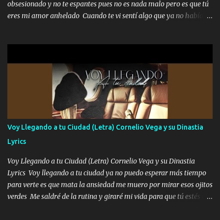
obsesionado y no te espantes pues no es nada malo pero es que tú
menos la pensaron le volamos todo el coco" Letra original de
eres mi amor anhelado Cuando te vi sentí algo que ya no había
www.elnorteduro.com "Mi familia es lo primero mis hijos cua...
aquí quise elegir por mí y me decidí por ti Y ya borracho me
parqueo por tu ventana para llevarte las canciones que te encantan
pa enamorarte las flores no son tan caras pero llevan todo el
cariño de mi alma Que pa febrero vendré frente a ti con mis
preguntas y digas que sí hacernos novios y verte feliz y muy
contenta como yo por ti Música Pregúntame qué es lo que me
enamora pa describirte unas cuantas horas también pregunta que
quiero contigo que seas dichosa al estar conmigo Y ya borracho
contéstame la llamada pa dedicarte unas bonitas palabras así
Voy Llegando a tu Ciudad (Letra) Cornelio Vega y su Dinastia
borracho me animo a decirte todo y puedo describirlo mucho que
Lyrics
me encantes Decirte que me siento muy feliz y emocionado por
tenerte aquí espero que quiera...
Voy Llegando a tu Ciudad (Letra) Cornelio Vega y su Dinastia
Lyrics Voy llegando a tu ciudad ya no puedo esperar más tiempo
para verte es que mata la ansiedad me muero por mirar esos ojitos
verdes Me saldré de la rutina y giraré mi vida para que tú estés en
ella como debe ser Yo sé que eres conocida que varios te tiran pero
no merecen y dile ya a tus amigas que no te presenten con más