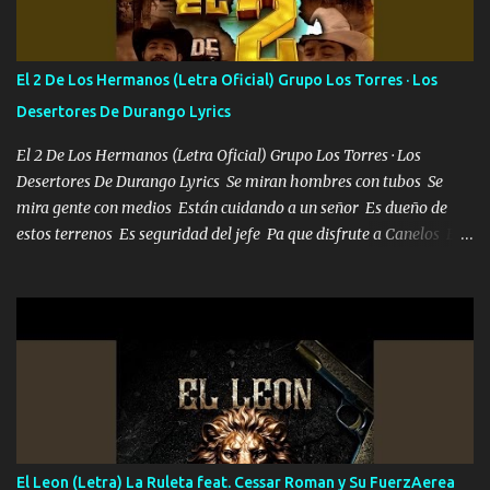
más brilla, lo ves Pa' mi la vida es tan sencilla No lo entenderías en
tu vida, y está bien Porque lo que tengo nadie lo tiene Una me está
escribiendo y la otra me va a llamar Quiere que vaya a verla y que
El 2 De Los Hermanos (Letra Oficial) Grupo Los Torres · Los
la invite a cenar Otras más me están pidiendo que las saque a
Desertores De Durango Lyrics
bailar Pero es que tengo un par de conciertos más que llenar Se
mueven solo por el interés P...
El 2 De Los Hermanos (Letra Oficial) Grupo Los Torres · Los
Desertores De Durango Lyrics Se miran hombres con tubos Se
mira gente con medios Están cuidando a un señor Es dueño de
estos terrenos Es seguridad del jefe Pa que disfrute a Canelos Es
el DOS de los HERMANOS un cerebro 🧠 inteligente junto con su
hermano el TRES blindado el Estado tiene andan ESPERANDO al
UNO QUE PRONTO ESTARÁ PRESENTE Que no falten las bucanas
ni tampoco las mujeres porque es platica de grandes por eso hay
que estar alegres doy las instrucciones para atender los deberes
Música Si es que salta algún problema de confianza tengo gente
ahí está el Hombre Cuarenta y también Pariente 7 arreglan
cualquier problema no más es cuestión que ordené NOS HACE
FALTA UN HERMANO DE CLAVE ERA EL 24 SIEMPRE FUE UN
El Leon (Letra) La Ruleta feat. Cessar Roman y Su FuerzAerea