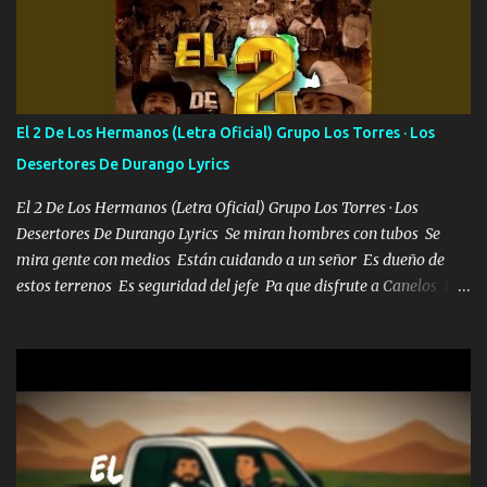
seguiré esperando hasta volvernos a vernos El recuerdo que yo
tengo de mi mente no se va, en mi corazón me llevo lo mismo que
tu papá, a veces me pongo triste porque no puedo mirarte, mas se
que tu me escuchas porque tu eres mi gran ángel, El desespero me
llega para reunirme contigo, tu iluminas mi sendero por siempre
El 2 De Los Hermanos (Letra Oficial) Grupo Los Torres · Los
serás mi niño, del amor que yo te tengo es co...
Desertores De Durango Lyrics
El 2 De Los Hermanos (Letra Oficial) Grupo Los Torres · Los
Desertores De Durango Lyrics Se miran hombres con tubos Se
mira gente con medios Están cuidando a un señor Es dueño de
estos terrenos Es seguridad del jefe Pa que disfrute a Canelos Es
el DOS de los HERMANOS un cerebro 🧠 inteligente junto con su
hermano el TRES blindado el Estado tiene andan ESPERANDO al
UNO QUE PRONTO ESTARÁ PRESENTE Que no falten las bucanas
ni tampoco las mujeres porque es platica de grandes por eso hay
que estar alegres doy las instrucciones para atender los deberes
Música Si es que salta algún problema de confianza tengo gente
ahí está el Hombre Cuarenta y también Pariente 7 arreglan