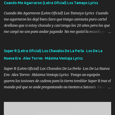
Cuando Me Agarraron (Letra Oficial) Los Tamayo Lyrics
Cuando Me Agarraron (Letra Oficial) Los Tamayo Lyrics Cuando
me agarraron les dejé bien claro que traigo camiseta puro cartel
Arellano que si estoy chavalo y casi tengo los 20 años pero los que
me cargó no son para andar jugando No me gustó la escuela pero
las libretas para el otro lado las fuimos mandando Ya nos
difamaron y nos han tachado sigue la vieja guardia y sigue bien
firme el legado que si como me llamó varios ya se han preguntado
Super R (Letra Oficial) Los Chavalos De La Perla · Los De La
Yo Soy El De Las Pacas Sobrino Del Brazo Armad0 Con mi Glock
Nueva Era · Alex Torres · Máxima Ventaja Lyrics
fajado y mi R terciado me van a ver allá por TJ para un licenciado
mando un abrazo andamos al cien Choritas también Música
Super R (Letra Oficial) Los Chavalos De La Perla · Los De La Nueva
Ando en la colonia bien acelerado traigo un M2 que nunca me ha
Era · Alex Torres · Máxima Ventaja Lyrics Traigo un equipón
fallado para mi compadre mandó un fuerte abrazo también al
guerra los tostones de cadena para la tierra temblar Super R trae el
Especial sabe que lo apreciamos En los mejores antros me verán
mando pal que se ande preguntando no tienten a Satanás Un día
tomando con mujeres hermosas y botellas destapando siempre
primero de mayo cuatro boludos llegaron los mismos que fui a
bien cuidado bien atrabancado y a los que me conocen ya saben de
tumbar no se metan con el diablo yo no soy de andarla fiando yo
lo que hablo Entre lob...
si les voy a p'elear POR EL SEÑOR DE LOS GALLOS saben que la
vida damos ya se lo fui a demostrar por ahí me ven bien equipado