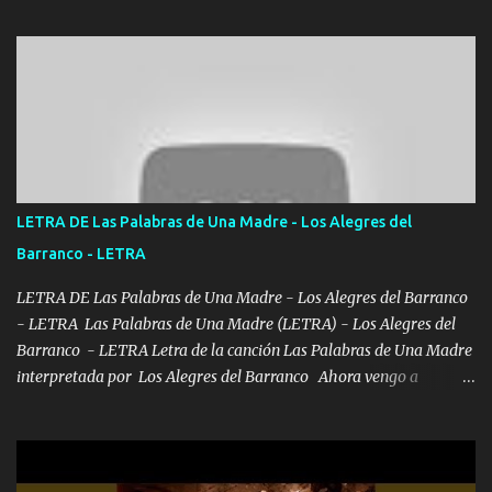
navego ando en lo mío sin ni un pendiente si hay problemas lo
arreglamos padrino yo brincó en caliente Y No me paran aquí hay
pa más pues hay charola les voy a dar hasta topar pues no hay de
otra Música Surcando bien mi camino voy por mi línea no veo a
los lados aquel que no corre vuela no se me duerm voy chicoteado
Ya pasé varias hazañas ya tienen rato que me agarran el colmillo
de este León los estatales no sé esperaron Al tiro esta la PrimiZa
también la nueve que cargo al lado doy la mano al que su amigo y
LETRA DE Las Palabras de Una Madre - Los Alegres del
al traicionero damos pa abajo Y No me paran aquí hay pa más
Barranco - LETRA
pues hay charola les voy a dar hasta topar pues no hay de otra...
LETRA DE Las Palabras de Una Madre - Los Alegres del Barranco
- LETRA Las Palabras de Una Madre (LETRA) - Los Alegres del
Barranco - LETRA Letra de la canción Las Palabras de Una Madre
interpretada por Los Alegres del Barranco Ahora vengo a
visitarte, a tu txumba a saludarte, se que del cielo me vez y desde
halla has de cuidarme, son palabras de una madre, que lleva en el
viento a su hijo y aunque ahora ya este con Dios el destino así lo
quiso, él tiempo sigue pasando y nunca te olvidaremos, aquí