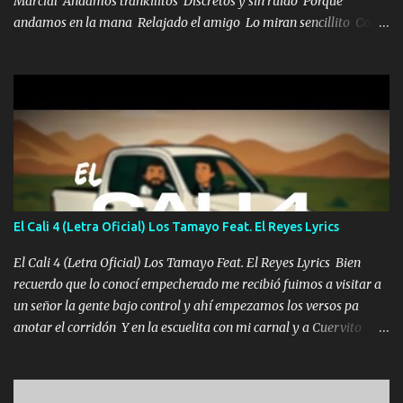
Marcial Andamos trankilitos Discretos y sin ruido Porque
andamos en la mana Relajado el amigo Lo miran sencillito Con
una Glock bien fajada Lo miran relajado La vida disfrutando Y la
gente siempre criticando Nos miran algo bueno Ya sera ropa,
diamante lo que me cuelgan en el cuello (Chorus) Y cuando
coronamos Se jala los marciales Y sus guitarras ya van sonando
Un gallardo me prendo Para agarrar el vuelo y la mente y
tranquilizando Tomense un buen trago Y así es como empezamos
los versos que voy cantando (Music) A vido alta y bajas La carreta
se atora Pero nunca le aflojamos Ya me han pasado cosas Y
aunque ustedes no sepan Pero la vida es muy corta Hay que
El Cali 4 (Letra Oficial) Los Tamayo Feat. El Reyes Lyrics
echarle chingazos Y seguir trabajando porque nada es...
El Cali 4 (Letra Oficial) Los Tamayo Feat. El Reyes Lyrics Bien
recuerdo que lo conocí empecherado me recibió fuimos a visitar a
un señor la gente bajo control y ahí empezamos los versos pa
anotar el corridón Y en la escuelita con mi carnal y a Cuervito
mandó a saludar la bergacera del Alamar pensó no llegó al final y
aquí se cumplen las reglas no secuestr0 no r0bar De La C giró la
orden nos comanda el doble P bien firmes con Alto PRIETO y la