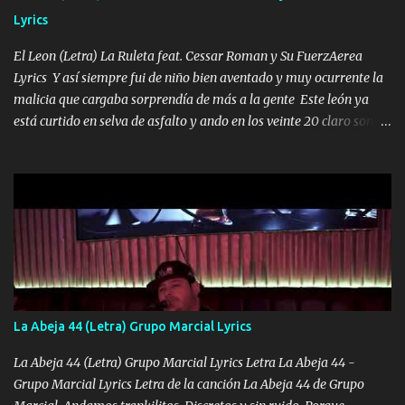
HOMBRE VALIENTE POR ALGO M'URIÓ PELEAND0 SIEMPRE
Lyrics
VIO POR LA FAMILIA PARA QUE SIGA EL LEGADO Es el DOS de
los HERMANOS un cerebro inteligente y com...
El Leon (Letra) La Ruleta feat. Cessar Roman y Su FuerzAerea
Lyrics Y así siempre fui de niño bien aventado y muy ocurrente la
malicia que cargaba sorprendía de más a la gente Este león ya
está curtido en selva de asfalto y ando en los veinte 20 claro son
mis años Leon mi clave por si hay pendiente Tranquilo me la
navego ando en lo mío sin ni un pendiente si hay problemas lo
arreglamos padrino yo brincó en caliente Y No me paran aquí hay
pa más pues hay charola les voy a dar hasta topar pues no hay de
otra Música Surcando bien mi camino voy por mi línea no veo a
los lados aquel que no corre vuela no se me duerm voy chicoteado
Ya pasé varias hazañas ya tienen rato que me agarran el colmillo
de este León los estatales no sé esperaron Al tiro esta la PrimiZa
también la nueve que cargo al lado doy la mano al que su amigo y
La Abeja 44 (Letra) Grupo Marcial Lyrics
al traicionero damos pa abajo Y No me paran aquí hay pa más
pues hay charola les voy a dar hasta topar pues no hay de otra...
La Abeja 44 (Letra) Grupo Marcial Lyrics Letra La Abeja 44 -
Grupo Marcial Lyrics Letra de la canción La Abeja 44 de Grupo