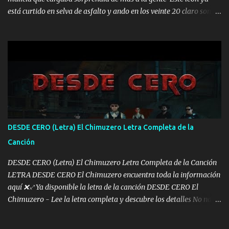
está curtido en selva de asfalto y ando en los veinte 20 claro son
mis años Leon mi clave por si hay pendiente Tranquilo me la
navego ando en lo mío sin ni un pendiente si hay problemas lo
arreglamos padrino yo brincó en caliente Y No me paran aquí hay
pa más pues hay charola les voy a dar hasta topar pues no hay de
otra Música Surcando bien mi camino voy por mi línea no veo a
los lados aquel que no corre vuela no se me duerm voy chicoteado
Ya pasé varias hazañas ya tienen rato que me agarran el colmillo
de este León los estatales no sé esperaron Al tiro esta la PrimiZa
también la nueve que cargo al lado doy la mano al que su amigo y
DESDE CERO (Letra) El Chimuzero Letra Completa de la
al traicionero damos pa abajo Y No me paran aquí hay pa más
Canción
pues hay charola les voy a dar hasta topar pues no hay de otra...
DESDE CERO (Letra) El Chimuzero Letra Completa de la Canción
LETRA DESDE CERO El Chimuzero encuentra toda la información
aquí ❌♐ Ya disponible la letra de la canción DESDE CERO El
Chimuzero - Lee la letra completa y descubre los detalles No nací
en cuna de oro , Pero Andamos Firmes Buscando el Billete. Cómo
Vengo desde Cero Se que Solo Plata. No es lo Suficiente, Soy De