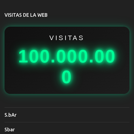
n
t
VISITAS DE LA WEB
a
r
i
VISITAS
o
100.000.00
s
0
S.bAr
Sbar