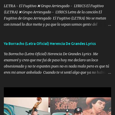
Intentar... ...
LETRA - El Fugitivo ❌ Grupo Arriesgado - LYRICS El Fugitivo
(LETRA) ❌ Grupo Arriesgado - LYRICS Letra de la canción El
Fugitivo de Grupo Arriesgado El Fugitivo (LETRA) No se metan
con ismael lo dice meño y pa que lo sepan somos gente del
sombrero y la mayiza aquí se respeta pa los rumbos del azache
paseo tranquilo pues son mi tierra por ahí les tire una clave y del M
grande traemos la bandera 04 se oye por los radios y bien
Ya Borracho (Letra Oficial) Herencia De Grandes Lyrics
pendientes andan los chávalos la espalda me van cuidando y si se
Ya Borracho (Letra Oficial) Herencia De Grandes Lyrics Me
ofrece también peleam'os bien atentó el compa huicho la corta al
enamoré y creo que me fui de paso hoy me declaro un loco
cinto y radios colgados cuando salimos del rancho carros
obsesionado y no te espantes pues no es nada malo pero es que tú
blindándos y bien equipados no somos gente de problemas pero
eres mi amor anhelado Cuando te vi sentí algo que ya no había
defendemos muy bien nuestra tierra buena sombra nos cobija y el
aquí quise elegir por mí y me decidí por ti Y ya borracho me
mismo ranchero es el que patrocina No crean que se me ah
parqueo por tu ventana para llevarte las canciones que te encantan
olvidado en aqueyos topes aquel atentado rápido corrió el mitote
pa enamorarte las flores no son tan caras pero llevan todo el
y con voz de mando les dijo don mayo que rescaten a manuel
cariño de mi alma Que pa febrero vendré frente a ti con mis
porque lo estimo y lo quiero ami lado vivi...
preguntas y digas que sí hacernos novios y verte feliz y muy
contenta como yo por ti Música Pregúntame qué es lo que me