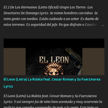
El 2 De Los Hermanos (Letra Oficial) Grupo Los Torres · Los
Desertores De Durango Lyrics Se miran hombres con tubos Se
mira gente con medios Están cuidando a un señor Es dueño de
estos terrenos Es seguridad del jefe Pa que disfrute a Canelos Es
el DOS de los HERMANOS un cerebro 🧠 inteligente junto con su
hermano el TRES blindado el Estado tiene andan ESPERANDO al
UNO QUE PRONTO ESTARÁ PRESENTE Que no falten las bucanas
ni tampoco las mujeres porque es platica de grandes por eso hay
que estar alegres doy las instrucciones para atender los deberes
Música Si es que salta algún problema de confianza tengo gente
ahí está el Hombre Cuarenta y también Pariente 7 arreglan
cualquier problema no más es cuestión que ordené NOS HACE
FALTA UN HERMANO DE CLAVE ERA EL 24 SIEMPRE FUE UN
El Leon (Letra) La Ruleta feat. Cessar Roman y Su FuerzAerea
HOMBRE VALIENTE POR ALGO M'URIÓ PELEAND0 SIEMPRE
Lyrics
VIO POR LA FAMILIA PARA QUE SIGA EL LEGADO Es el DOS de
los HERMANOS un cerebro inteligente y com...
El Leon (Letra) La Ruleta feat. Cessar Roman y Su FuerzAerea
Lyrics Y así siempre fui de niño bien aventado y muy ocurrente la
malicia que cargaba sorprendía de más a la gente Este león ya