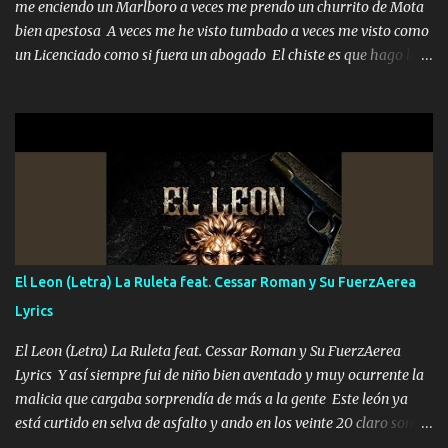
me enciendo un Marlboro a veces me prendo un churrito de Mota
bien apestosa A veces me he visto tumbado a veces me visto como
un Licenciado como si fuera un abogado El chiste es que hago lo
que quiero pues así soy me mandó yo tengo el control a todos yo
les paro el dedo soy hocicon un malcriado un malandrón Que Les
importa no saben nada falsas las risas las que me miran hay gente
corriente no quieren verte subir de level trucha mis plebes Música
A veces me pongo un sombrero a veces me ven la cachucha de lado
con la mirada siempre en alto A veces me fajó una super o a veces
me fajó una Glock siempre armado todas las generaciones yo
traigo El chiste es que hago lo que quiero pues así soy me mandó
yo tengo el control a todos yo les paro el dedo soy hocicon un
El Leon (Letra) La Ruleta feat. Cessar Roman y Su FuerzAerea
malcriado un malandrón Que Les importa no saben nada falsas
Lyrics
las risas las que me miran hay gente corriente no quieren ve...
El Leon (Letra) La Ruleta feat. Cessar Roman y Su FuerzAerea
Lyrics Y así siempre fui de niño bien aventado y muy ocurrente la
malicia que cargaba sorprendía de más a la gente Este león ya
está curtido en selva de asfalto y ando en los veinte 20 claro son
mis años Leon mi clave por si hay pendiente Tranquilo me la