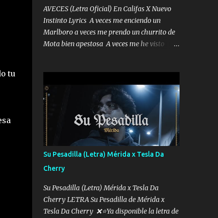
AVECES (Letra Oficial) En Califas X Nuevo
Instinto Lyrics A veces me enciendo un
Marlboro a veces me prendo un churrito de
Mota bien apestosa A veces me he visto
tumbado a veces me visto como un
Licenciado como si fuera un abogado El
o tu
chiste es que hago lo que quiero pues así soy
me mandó yo tengo el control a todos yo les
paro el dedo soy hocicon un malcriado un
malandrón Que Les importa no saben nada
esa
falsas las risas las que me miran hay gente
corriente no quieren verte subir de level
trucha mis plebes Música A veces me pongo
Su Pesadilla (Letra) Mérida x Tesla Da
un sombrero a veces me ven la cachucha de
Cherry
lado con la mirada siempre en alto A veces
me fajó una super o a veces me fajó una
Su Pesadilla (Letra) Mérida x Tesla Da
Glock siempre armado todas las
Cherry LETRA Su Pesadilla de Mérida x
generaciones yo traigo El chiste es que hago
Tesla Da Cherry ❌⭐Ya disponible la letra de