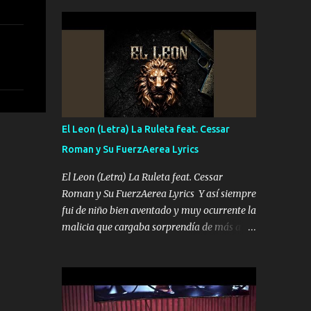
seguridad del jefe Pa que disfrute a Canelos
conciertos más que llenar Se mueven solo
Es el DOS de los HERMANOS un cerebro 🧠
por el interés P...
inteligente junto con su hermano el TRES
blindado el Estado tiene andan ESPERANDO
al UNO QUE PRONTO ESTARÁ PRESENTE
Que no falten las bucanas ni tampoco las
mujeres porque es platica de grandes por eso
hay que estar alegres doy las instrucciones
El Leon (Letra) La Ruleta feat. Cessar
para atender los deberes Música Si es que
Roman y Su FuerzAerea Lyrics
salta algún problema de confianza tengo
gente ahí está el Hombre Cuarenta y
El Leon (Letra) La Ruleta feat. Cessar
también Pariente 7 arreglan cualquier
Roman y Su FuerzAerea Lyrics Y así siempre
problema no más es cuestión que ordené
fui de niño bien aventado y muy ocurrente la
NOS HACE FALTA UN HERMANO DE CLAVE
malicia que cargaba sorprendía de más a la
ERA EL 24 SIEMPRE FUE UN HOMBRE
gente Este león ya está curtido en selva de
VALIENTE POR ALGO M'URIÓ PELEAND0
asfalto y ando en los veinte 20 claro son mis
SIEMPRE VIO POR LA FAMILIA PARA QUE
años Leon mi clave por si hay pendiente
SIGA EL LEGADO Es el DOS de los
Tranquilo me la navego ando en lo mío sin
HERMANOS un cerebro inteligente y com...
ni un pendiente si hay problemas lo