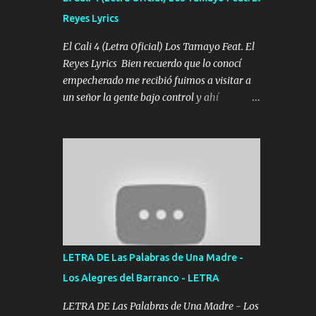
agarrar el vuelo y la mente y tranquilizando
Reyes Lyrics
Tomense un buen trago Y así es como
empezamos los versos que voy cantando
El Cali 4 (Letra Oficial) Los Tamayo Feat. El
(Music) A vido alta y bajas La carreta se
Reyes Lyrics Bien recuerdo que lo conocí
atora Pero nunca le aflojamos Ya me han
empecherado me recibió fuimos a visitar a
pasado cosas Y aunque ustedes no sepan
un señor la gente bajo control y ahí
Pero la vida es muy corta Hay que echarle
empezamos los versos pa anotar el corridón
chingazos Y seguir trabajando porque nada
Y en la escuelita con mi carnal y a Cuervito
es...
mandó a saludar la bergacera del Alamar
pensó no llegó al final y aquí se cumplen las
reglas no secuestr0 no r0bar De La C giró la
orden nos comanda el doble P bien firmes
con Alto PRIETO y la camisa es color Verde y
peleam0s la Bandera por todita a la ciudad
con los drones patrullando la Frontera De
LETRA DE Las Palabras de Una Madre -
Tijuana Bulevares Bellas Artes me ve en las
Los Alegres del Barranco - LETRA
blancas ya hace falta mi APA FLACO verde
se le extraña pa que sepan Aquí Pura GENTE
LETRA DE Las Palabras de Una Madre - Los