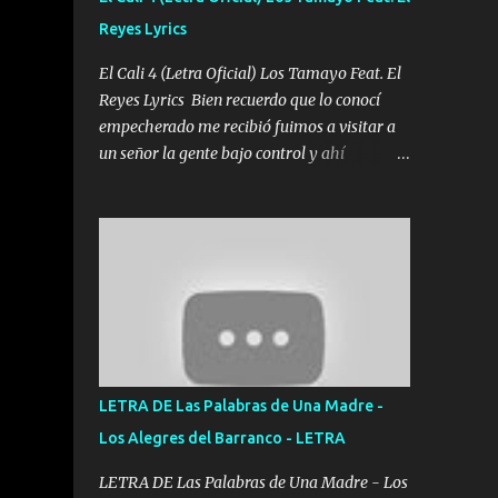
agarrar el vuelo y la mente y tranquilizando
Reyes Lyrics
Tomense un buen trago Y así es como
empezamos los versos que voy cantando
El Cali 4 (Letra Oficial) Los Tamayo Feat. El
(Music) A vido alta y bajas La carreta se
Reyes Lyrics Bien recuerdo que lo conocí
atora Pero nunca le aflojamos Ya me han
empecherado me recibió fuimos a visitar a
pasado cosas Y aunque ustedes no sepan
un señor la gente bajo control y ahí
Pero la vida es muy corta Hay que echarle
empezamos los versos pa anotar el corridón
chingazos Y seguir trabajando porque nada
Y en la escuelita con mi carnal y a Cuervito
es...
mandó a saludar la bergacera del Alamar
pensó no llegó al final y aquí se cumplen las
reglas no secuestr0 no r0bar De La C giró la
orden nos comanda el doble P bien firmes
con Alto PRIETO y la camisa es color Verde y
peleam0s la Bandera por todita a la ciudad
con los drones patrullando la Frontera De
LETRA DE Las Palabras de Una Madre -
Tijuana Bulevares Bellas Artes me ve en las
Los Alegres del Barranco - LETRA
blancas ya hace falta mi APA FLACO verde
se le extraña pa que sepan Aquí Pura GENTE
LETRA DE Las Palabras de Una Madre - Los