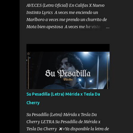
AVECES (Letra Oficial) En Califas X Nuevo
Instinto Lyrics A veces me enciendo un
Marlboro a veces me prendo un churrito de
Mota bien apestosa A veces me he visto
tumbado a veces me visto como un
Licenciado como si fuera un abogado El
chiste es que hago lo que quiero pues así soy
me mandó yo tengo el control a todos yo les
paro el dedo soy hocicon un malcriado un
malandrón Que Les importa no saben nada
falsas las risas las que me miran hay gente
corriente no quieren verte subir de level
trucha mis plebes Música A veces me pongo
Su Pesadilla (Letra) Mérida x Tesla Da
un sombrero a veces me ven la cachucha de
Cherry
lado con la mirada siempre en alto A veces
me fajó una super o a veces me fajó una
Su Pesadilla (Letra) Mérida x Tesla Da
Glock siempre armado todas las
Cherry LETRA Su Pesadilla de Mérida x
generaciones yo traigo El chiste es que hago
Tesla Da Cherry ❌⭐Ya disponible la letra de