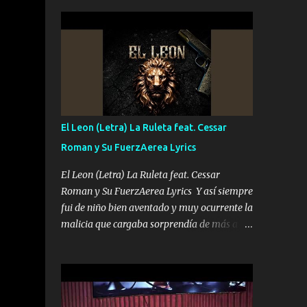
seguridad del jefe Pa que disfrute a Canelos
conciertos más que llenar Se mueven solo
Es el DOS de los HERMANOS un cerebro 🧠
por el interés P...
inteligente junto con su hermano el TRES
blindado el Estado tiene andan ESPERANDO
al UNO QUE PRONTO ESTARÁ PRESENTE
Que no falten las bucanas ni tampoco las
mujeres porque es platica de grandes por eso
hay que estar alegres doy las instrucciones
El Leon (Letra) La Ruleta feat. Cessar
para atender los deberes Música Si es que
Roman y Su FuerzAerea Lyrics
salta algún problema de confianza tengo
gente ahí está el Hombre Cuarenta y
El Leon (Letra) La Ruleta feat. Cessar
también Pariente 7 arreglan cualquier
Roman y Su FuerzAerea Lyrics Y así siempre
problema no más es cuestión que ordené
fui de niño bien aventado y muy ocurrente la
NOS HACE FALTA UN HERMANO DE CLAVE
malicia que cargaba sorprendía de más a la
ERA EL 24 SIEMPRE FUE UN HOMBRE
gente Este león ya está curtido en selva de
VALIENTE POR ALGO M'URIÓ PELEAND0
asfalto y ando en los veinte 20 claro son mis
SIEMPRE VIO POR LA FAMILIA PARA QUE
años Leon mi clave por si hay pendiente
SIGA EL LEGADO Es el DOS de los
Tranquilo me la navego ando en lo mío sin
HERMANOS un cerebro inteligente y com...
ni un pendiente si hay problemas lo