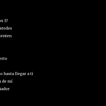
os 17
ustedes
ienten
erto
 hasta llegar a ti
n de mí
ñador