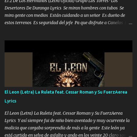
El 2 De Los Hermanos (Letra Oficial) Grupo Los Torres · Los
Desertores De Durango Lyrics Se miran hombres con tubos Se
mira gente con medios Están cuidando a un señor Es dueño de
estos terrenos Es seguridad del jefe Pa que disfrute a Canelos Es
el DOS de los HERMANOS un cerebro 🧠 inteligente junto con su
hermano el TRES blindado el Estado tiene andan ESPERANDO al
UNO QUE PRONTO ESTARÁ PRESENTE Que no falten las bucanas
ni tampoco las mujeres porque es platica de grandes por eso hay
que estar alegres doy las instrucciones para atender los deberes
Música Si es que salta algún problema de confianza tengo gente
ahí está el Hombre Cuarenta y también Pariente 7 arreglan
cualquier problema no más es cuestión que ordené NOS HACE
FALTA UN HERMANO DE CLAVE ERA EL 24 SIEMPRE FUE UN
El Leon (Letra) La Ruleta feat. Cessar Roman y Su FuerzAerea
HOMBRE VALIENTE POR ALGO M'URIÓ PELEAND0 SIEMPRE
Lyrics
VIO POR LA FAMILIA PARA QUE SIGA EL LEGADO Es el DOS de
los HERMANOS un cerebro inteligente y com...
El Leon (Letra) La Ruleta feat. Cessar Roman y Su FuerzAerea
Lyrics Y así siempre fui de niño bien aventado y muy ocurrente la
malicia que cargaba sorprendía de más a la gente Este león ya
está curtido en selva de asfalto y ando en los veinte 20 claro son