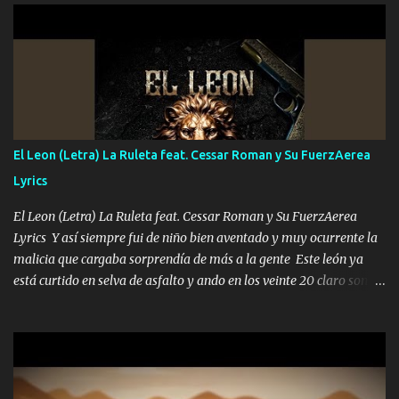
viento a su hijo y aunque ahora ya este con Dios el destino así lo
quiso, él tiempo sigue pasando y nunca te olvidaremos, aquí
seguiré esperando hasta volvernos a vernos El recuerdo que yo
tengo de mi mente no se va, en mi corazón me llevo lo mismo que
tu papá, a veces me pongo triste porque no puedo mirarte, mas se
que tu me escuchas porque tu eres mi gran ángel, El desespero me
llega para reunirme contigo, tu iluminas mi sendero por siempre
El Leon (Letra) La Ruleta feat. Cessar Roman y Su FuerzAerea
serás mi niño, del amor que yo te tengo es co...
Lyrics
El Leon (Letra) La Ruleta feat. Cessar Roman y Su FuerzAerea
Lyrics Y así siempre fui de niño bien aventado y muy ocurrente la
malicia que cargaba sorprendía de más a la gente Este león ya
está curtido en selva de asfalto y ando en los veinte 20 claro son
mis años Leon mi clave por si hay pendiente Tranquilo me la
navego ando en lo mío sin ni un pendiente si hay problemas lo
arreglamos padrino yo brincó en caliente Y No me paran aquí hay
pa más pues hay charola les voy a dar hasta topar pues no hay de
otra Música Surcando bien mi camino voy por mi línea no veo a