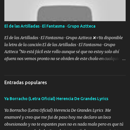
lo que se ofrezca con el UNO EL DOS Y EL TRES Y de la MB soy
buena pieza clave en el cartel aquí la firma ya saben cuál es que
quede claro SUPER R26 Música Lo enamorado nunca se me quita
traigo una que otra morrita y en la Urus la he de montar varias
El de las Artilladas · El Fantasma · Grupo Aztteca
trocas que me cuidan puro soldado su'icida no les tiembla pa tirar
A veces allá en la Perla si no me ve en la Sierra me muevo de aquí
El de las Artilladas · El Fantasma · Grupo Aztteca ❌⭐Ya disponible
pa a...
la letra de la canción El de las Artilladas · El Fantasma · Grupo
Aztteca "No está fácil este rollo aunque sé que no estoy solo ahí
afuera nos vemos pronto no se olviden de este cholo en cualquier
rato les caigo un saludo para todos" "Les afirma y donde quiera
cargo la misma bandera y aunque adentro de esta celda buen
equipo quedó afuera" Letra original de www.elnorteduro.com
Entradas populares
"Bien al tiro la plebada siempre listos pa la gu'erra y a mi
compadre sabe que estoy al millón y es Olegario y un abrazo sabe
Ya Borracho (Letra Oficial) Herencia De Grandes Lyrics
como soy" "El jefe ondeado buena escuela nos dejó y firmes
compadre avestruz hay le va un saludon que sigan las artilladas
Ya Borracho (Letra Oficial) Herencia De Grandes Lyrics Me
en acción" Música "No hace falta ni mi apodo porque ya saben qué
enamoré y creo que me fui de paso hoy me declaro un loco
rollo se escuchaba este loco les iba a durar muy poco cuando
obsesionado y no te espantes pues no es nada malo pero es que tú
menos la pensaron le volamos todo el coco" Letra original de