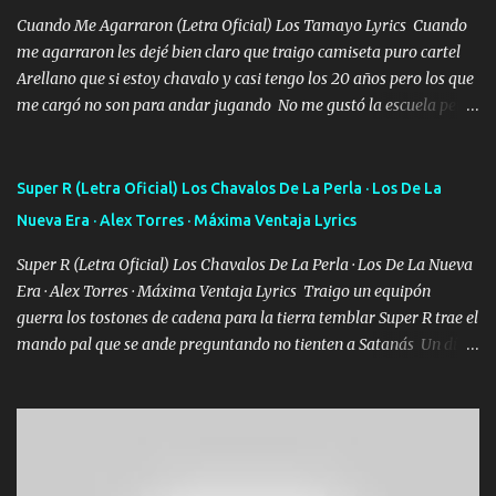
Cuando Me Agarraron (Letra Oficial) Los Tamayo Lyrics Cuando
me agarraron les dejé bien claro que traigo camiseta puro cartel
Arellano que si estoy chavalo y casi tengo los 20 años pero los que
me cargó no son para andar jugando No me gustó la escuela pero
las libretas para el otro lado las fuimos mandando Ya nos
difamaron y nos han tachado sigue la vieja guardia y sigue bien
firme el legado que si como me llamó varios ya se han preguntado
Super R (Letra Oficial) Los Chavalos De La Perla · Los De La
Yo Soy El De Las Pacas Sobrino Del Brazo Armad0 Con mi Glock
Nueva Era · Alex Torres · Máxima Ventaja Lyrics
fajado y mi R terciado me van a ver allá por TJ para un licenciado
mando un abrazo andamos al cien Choritas también Música
Super R (Letra Oficial) Los Chavalos De La Perla · Los De La Nueva
Ando en la colonia bien acelerado traigo un M2 que nunca me ha
Era · Alex Torres · Máxima Ventaja Lyrics Traigo un equipón
fallado para mi compadre mandó un fuerte abrazo también al
guerra los tostones de cadena para la tierra temblar Super R trae el
Especial sabe que lo apreciamos En los mejores antros me verán
mando pal que se ande preguntando no tienten a Satanás Un día
tomando con mujeres hermosas y botellas destapando siempre
primero de mayo cuatro boludos llegaron los mismos que fui a
bien cuidado bien atrabancado y a los que me conocen ya saben de
tumbar no se metan con el diablo yo no soy de andarla fiando yo
lo que hablo Entre lob...
si les voy a p'elear POR EL SEÑOR DE LOS GALLOS saben que la
vida damos ya se lo fui a demostrar por ahí me ven bien equipado
en la duracel la zona norte la cuidamos bien siempre a la orden de