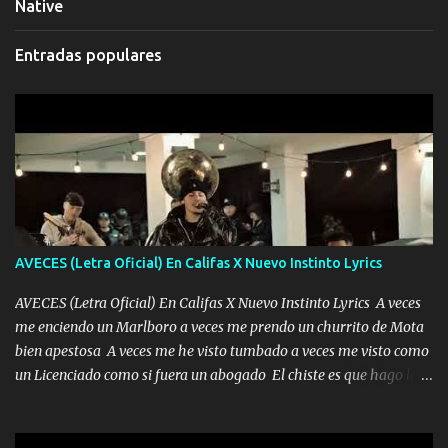
Native
Entradas populares
AVECES (Letra Oficial) En Califas X Nuevo Instinto Lyrics
AVECES (Letra Oficial) En Califas X Nuevo Instinto Lyrics A veces
me enciendo un Marlboro a veces me prendo un churrito de Mota
bien apestosa A veces me he visto tumbado a veces me visto como
un Licenciado como si fuera un abogado El chiste es que hago lo
que quiero pues así soy me mandó yo tengo el control a todos yo
les paro el dedo soy hocicon un malcriado un malandrón Que Les
importa no saben nada falsas las risas las que me miran hay gente