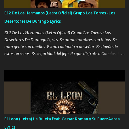
tu vida, y está bien Porque lo que tengo nadie lo tiene Una me está
escribiendo y la otra me va a llamar Quiere que vaya a verla y que
El 2 De Los Hermanos (Letra Oficial) Grupo Los Torres · Los
la invite a cenar Otras más me están pidiendo que las saque a
Desertores De Durango Lyrics
bailar Pero es que tengo un par de conciertos más que llenar Se
mueven solo por el interés P...
El 2 De Los Hermanos (Letra Oficial) Grupo Los Torres · Los
Desertores De Durango Lyrics Se miran hombres con tubos Se
mira gente con medios Están cuidando a un señor Es dueño de
estos terrenos Es seguridad del jefe Pa que disfrute a Canelos Es
el DOS de los HERMANOS un cerebro 🧠 inteligente junto con su
hermano el TRES blindado el Estado tiene andan ESPERANDO al
UNO QUE PRONTO ESTARÁ PRESENTE Que no falten las bucanas
ni tampoco las mujeres porque es platica de grandes por eso hay
que estar alegres doy las instrucciones para atender los deberes
Música Si es que salta algún problema de confianza tengo gente
ahí está el Hombre Cuarenta y también Pariente 7 arreglan
cualquier problema no más es cuestión que ordené NOS HACE
FALTA UN HERMANO DE CLAVE ERA EL 24 SIEMPRE FUE UN
El Leon (Letra) La Ruleta feat. Cessar Roman y Su FuerzAerea
HOMBRE VALIENTE POR ALGO M'URIÓ PELEAND0 SIEMPRE
Lyrics