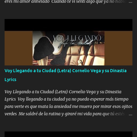
eres mi amor anhelado Cuando te vi sentí algo que ya no había
www.elnorteduro.com "Mi familia es lo primero mis hijos cua...
aquí quise elegir por mí y me decidí por ti Y ya borracho me
parqueo por tu ventana para llevarte las canciones que te encantan
pa enamorarte las flores no son tan caras pero llevan todo el
cariño de mi alma Que pa febrero vendré frente a ti con mis
preguntas y digas que sí hacernos novios y verte feliz y muy
contenta como yo por ti Música Pregúntame qué es lo que me
enamora pa describirte unas cuantas horas también pregunta que
quiero contigo que seas dichosa al estar conmigo Y ya borracho
contéstame la llamada pa dedicarte unas bonitas palabras así
Voy Llegando a tu Ciudad (Letra) Cornelio Vega y su Dinastia
borracho me animo a decirte todo y puedo describirlo mucho que
Lyrics
me encantes Decirte que me siento muy feliz y emocionado por
tenerte aquí espero que quiera...
Voy Llegando a tu Ciudad (Letra) Cornelio Vega y su Dinastia
Lyrics Voy llegando a tu ciudad ya no puedo esperar más tiempo
para verte es que mata la ansiedad me muero por mirar esos ojitos
verdes Me saldré de la rutina y giraré mi vida para que tú estés en
ella como debe ser Yo sé que eres conocida que varios te tiran pero
no merecen y dile ya a tus amigas que no te presenten con más
pequeñeces Aquí estoy no dejaré que se te acerquen nadie porque