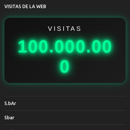
t
VISITAS DE LA WEB
a
r
i
VISITAS
o
100.000.00
s
0
S.bAr
Sbar