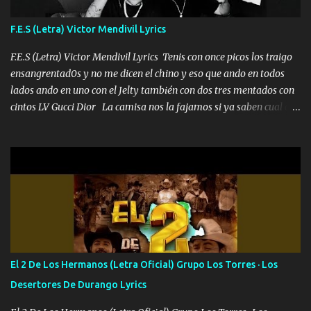
traigo El chiste es que hago lo que quiero pues así soy me mandó
yo tengo el control a todos yo les paro el dedo soy hocicon un
F.E.S (Letra) Victor Mendivil Lyrics
malcriado un malandrón Que Les importa no saben nada falsas
las risas las que me miran hay gente corriente no quieren ve...
F.E.S (Letra) Victor Mendivil Lyrics Tenis con once picos los traigo
ensangrentad0s y no me dicen el chino y eso que ando en todos
lados ando en uno con el Jelty también con dos tres mentados con
cintos LV Gucci Dior La camisa nos la fajamos si ya saben cual es
tanto suena que ya le ardió a tres la trone con el cable en inglés la
camisa no me quito arriba la F.E.S Los caballos de TRX marcan
702 mo cuenta de banco no cuadra con que yo use bots rompiendo
estándares 110 mil records de pistas no me falta mucho para
verme en las revistas Ya pasé Italia Japón Madrid Milán y también
Francia ropa de 100.000 bolas Louis vuitton es mi fragancia
repleta de presidentes la bolsa estoy en mi pic si no se han dado
cuenta chequeen gráficas del kitch
El 2 De Los Hermanos (Letra Oficial) Grupo Los Torres · Los
Desertores De Durango Lyrics