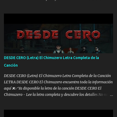
mis años Leon mi clave por si hay pendiente Tranquilo me la
navego ando en lo mío sin ni un pendiente si hay problemas lo
arreglamos padrino yo brincó en caliente Y No me paran aquí hay
pa más pues hay charola les voy a dar hasta topar pues no hay de
otra Música Surcando bien mi camino voy por mi línea no veo a
los lados aquel que no corre vuela no se me duerm voy chicoteado
Ya pasé varias hazañas ya tienen rato que me agarran el colmillo
de este León los estatales no sé esperaron Al tiro esta la PrimiZa
también la nueve que cargo al lado doy la mano al que su amigo y
DESDE CERO (Letra) El Chimuzero Letra Completa de la
al traicionero damos pa abajo Y No me paran aquí hay pa más
Canción
pues hay charola les voy a dar hasta topar pues no hay de otra...
DESDE CERO (Letra) El Chimuzero Letra Completa de la Canción
LETRA DESDE CERO El Chimuzero encuentra toda la información
aquí ❌♐ Ya disponible la letra de la canción DESDE CERO El
Chimuzero - Lee la letra completa y descubre los detalles No nací
en cuna de oro , Pero Andamos Firmes Buscando el Billete. Cómo
Vengo desde Cero Se que Solo Plata. No es lo Suficiente, Soy De
muy Pocos amigos los que están conmigo las Gracias por todo , Mi