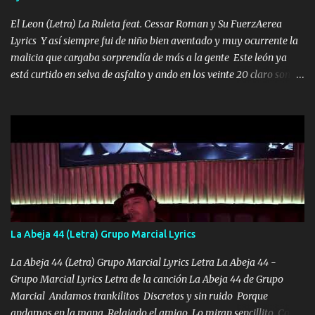
VIO POR LA FAMILIA PARA QUE SIGA EL LEGADO Es el DOS de
los HERMANOS un cerebro inteligente y com...
El Leon (Letra) La Ruleta feat. Cessar Roman y Su FuerzAerea
Lyrics Y así siempre fui de niño bien aventado y muy ocurrente la
malicia que cargaba sorprendía de más a la gente Este león ya
está curtido en selva de asfalto y ando en los veinte 20 claro son
mis años Leon mi clave por si hay pendiente Tranquilo me la
navego ando en lo mío sin ni un pendiente si hay problemas lo
arreglamos padrino yo brincó en caliente Y No me paran aquí hay
pa más pues hay charola les voy a dar hasta topar pues no hay de
otra Música Surcando bien mi camino voy por mi línea no veo a
los lados aquel que no corre vuela no se me duerm voy chicoteado
Ya pasé varias hazañas ya tienen rato que me agarran el colmillo
de este León los estatales no sé esperaron Al tiro esta la PrimiZa
también la nueve que cargo al lado doy la mano al que su amigo y
La Abeja 44 (Letra) Grupo Marcial Lyrics
al traicionero damos pa abajo Y No me paran aquí hay pa más
pues hay charola les voy a dar hasta topar pues no hay de otra...
La Abeja 44 (Letra) Grupo Marcial Lyrics Letra La Abeja 44 -
Grupo Marcial Lyrics Letra de la canción La Abeja 44 de Grupo
Marcial Andamos trankilitos Discretos y sin ruido Porque
andamos en la mana Relajado el amigo Lo miran sencillito Con