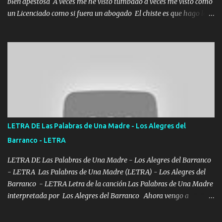
bien apestosa A veces me he visto tumbado a veces me visto como
un Licenciado como si fuera un abogado El chiste es que hago lo
que quiero pues así soy me mandó yo tengo el control a todos yo
les paro el dedo soy hocicon un malcriado un malandrón Que Les
importa no saben nada falsas las risas las que me miran hay gente
corriente no quieren verte subir de level trucha mis plebes Música
A veces me pongo un sombrero a veces me ven la cachucha de lado
con la mirada siempre en alto A veces me fajó una super o a veces
me fajó una Glock siempre armado todas las generaciones yo
traigo El chiste es que hago lo que quiero pues así soy me mandó
yo tengo el control a todos yo les paro el dedo soy hocicon un
LETRA DE Las Palabras de Una Madre - Los Alegres del
malcriado un malandrón Que Les importa no saben nada falsas
Barranco - LETRA
las risas las que me miran hay gente corriente no quieren ve...
LETRA DE Las Palabras de Una Madre - Los Alegres del Barranco
- LETRA Las Palabras de Una Madre (LETRA) - Los Alegres del
Barranco - LETRA Letra de la canción Las Palabras de Una Madre
interpretada por Los Alegres del Barranco Ahora vengo a
visitarte, a tu txumba a saludarte, se que del cielo me vez y desde
halla has de cuidarme, son palabras de una madre, que lleva en el