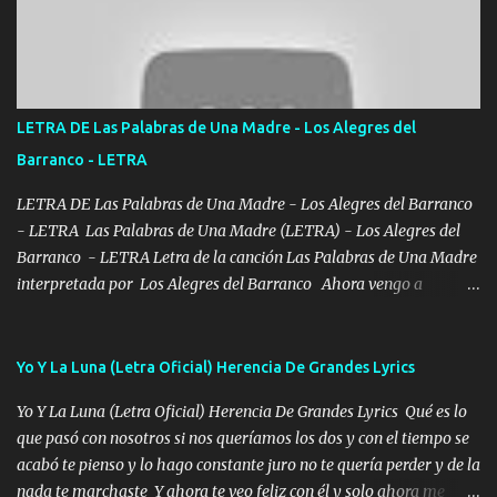
con los drones patrullando la Frontera De Tijuana Bulevares
Bellas Artes me ve en las blancas ya hace falta mi APA FLACO
verde se le extraña pa que sepan Aquí Pura GENTE DE LA RANA 🐸
POR CLAVE ES EL CALI 4 EN LA CIUDAD TIJUANA Música Al
tirante andamos mi carnal atento a cualquier necesidad no porque
LETRA DE Las Palabras de Una Madre - Los Alegres del
se ve limpio el camino nos confiamos al andar y nunca con la
Barranco - LETRA
misma piedra me vuelvo a tropezar Cuando ando de enamorado
en corto me tiró a per...
LETRA DE Las Palabras de Una Madre - Los Alegres del Barranco
- LETRA Las Palabras de Una Madre (LETRA) - Los Alegres del
Barranco - LETRA Letra de la canción Las Palabras de Una Madre
interpretada por Los Alegres del Barranco Ahora vengo a
visitarte, a tu txumba a saludarte, se que del cielo me vez y desde
halla has de cuidarme, son palabras de una madre, que lleva en el
viento a su hijo y aunque ahora ya este con Dios el destino así lo
Yo Y La Luna (Letra Oficial) Herencia De Grandes Lyrics
quiso, él tiempo sigue pasando y nunca te olvidaremos, aquí
Yo Y La Luna (Letra Oficial) Herencia De Grandes Lyrics Qué es lo
seguiré esperando hasta volvernos a vernos El recuerdo que yo
que pasó con nosotros si nos queríamos los dos y con el tiempo se
tengo de mi mente no se va, en mi corazón me llevo lo mismo que
acabó te pienso y lo hago constante juro no te quería perder y de la
tu papá, a veces me pongo triste porque no puedo mirarte, mas se
nada te marchaste Y ahora te veo feliz con él y solo ahora me
que tu me escuchas porque tu eres mi gran ángel, El desespero me