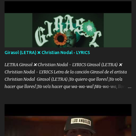
con la gente Dices "Latino Gang" pero pisas a to'a tu gente Pa’ dar
mensajes, m'ijo, hay quе ser coherentеs Si tú no eres artista, al
menos se prudente Hoy me sabe a mierda, traigo un Balvin en los
dientes Por falta de empatía le toca ser resiliente ¿Acaso eres
consciente de los followers que mueves? Parcerito, abre los ojos y
ve el poder que tienes Otro chiste malo son los nombres de tus
álbum's "José, vibras colores con la energía del diablo " ¿Si ...
Girasol (LETRA) ❌ Christian Nodal - LYRICS
LETRA Girasol ❌ Christian Nodal - LYRICS Girasol (LETRA) ❌
Christian Nodal - LYRICS Letra de la canción Girasol de el artista
Christian Nodal Girasol (LETRA) ¡Yo quiero que llores! ¡Yo vo'a
hacer que llores! ¡Yo vo’a hacer que wa-wa-wa! ¡Wa-wa-wa, llores!
Hoy me levanté bromista y me tienes que aguantar No quiero
bromear contigo, de ti quiero bromear Tú eres un chiste, cabrón,
cada que intentas cantar Cada que intentas rapear, cada que
intentas rimar Pobre payaso que usa a todo el mundo pa' conectar
con la gente Dices "Latino Gang" pero pisas a to'a tu gente Pa’ dar
mensajes, m'ijo, hay quе ser coherentеs Si tú no eres artista, al