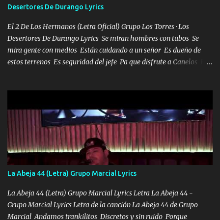
Desertores De Durango Lyrics
misma piedra me vuelvo a tropezar Cuando ando de enamorado
en corto me tiró a per...
El 2 De Los Hermanos (Letra Oficial) Grupo Los Torres · Los
Desertores De Durango Lyrics Se miran hombres con tubos Se
mira gente con medios Están cuidando a un señor Es dueño de
estos terrenos Es seguridad del jefe Pa que disfrute a Canelos Es
el DOS de los HERMANOS un cerebro 🧠 inteligente junto con su
hermano el TRES blindado el Estado tiene andan ESPERANDO al
UNO QUE PRONTO ESTARÁ PRESENTE Que no falten las bucanas
ni tampoco las mujeres porque es platica de grandes por eso hay
que estar alegres doy las instrucciones para atender los deberes
Música Si es que salta algún problema de confianza tengo gente
ahí está el Hombre Cuarenta y también Pariente 7 arreglan
cualquier problema no más es cuestión que ordené NOS HACE
FALTA UN HERMANO DE CLAVE ERA EL 24 SIEMPRE FUE UN
La Abeja 44 (Letra) Grupo Marcial Lyrics
HOMBRE VALIENTE POR ALGO M'URIÓ PELEAND0 SIEMPRE
VIO POR LA FAMILIA PARA QUE SIGA EL LEGADO Es el DOS de
La Abeja 44 (Letra) Grupo Marcial Lyrics Letra La Abeja 44 -
los HERMANOS un cerebro inteligente y com...
Grupo Marcial Lyrics Letra de la canción La Abeja 44 de Grupo
Marcial Andamos trankilitos Discretos y sin ruido Porque