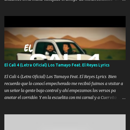
una Glock bien fajada Lo miran relajado La vida disfrutando Y la
gente siempre criticando Nos miran algo bueno Ya sera ropa,
diamante lo que me cuelgan en el cuello (Chorus) Y cuando
coronamos Se jala los marciales Y sus guitarras ya van sonando
Un gallardo me prendo Para agarrar el vuelo y la mente y
tranquilizando Tomense un buen trago Y así es como empezamos
los versos que voy cantando (Music) A vido alta y bajas La carreta
se atora Pero nunca le aflojamos Ya me han pasado cosas Y
aunque ustedes no sepan Pero la vida es muy corta Hay que
El Cali 4 (Letra Oficial) Los Tamayo Feat. El Reyes Lyrics
echarle chingazos Y seguir trabajando porque nada es...
El Cali 4 (Letra Oficial) Los Tamayo Feat. El Reyes Lyrics Bien
recuerdo que lo conocí empecherado me recibió fuimos a visitar a
un señor la gente bajo control y ahí empezamos los versos pa
anotar el corridón Y en la escuelita con mi carnal y a Cuervito
mandó a saludar la bergacera del Alamar pensó no llegó al final y
aquí se cumplen las reglas no secuestr0 no r0bar De La C giró la
orden nos comanda el doble P bien firmes con Alto PRIETO y la
camisa es color Verde y peleam0s la Bandera por todita a la ciudad