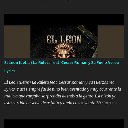
que quiero pues así soy me mandó yo tengo el control a todos yo
les paro el dedo soy hocicon un malcriado un malandrón Que Les
importa no saben nada falsas las risas las que me miran hay gente
corriente no quieren verte subir de level trucha mis plebes Música
A veces me pongo un sombrero a veces me ven la cachucha de lado
con la mirada siempre en alto A veces me fajó una super o a veces
me fajó una Glock siempre armado todas las generaciones yo
traigo El chiste es que hago lo que quiero pues así soy me mandó
yo tengo el control a todos yo les paro el dedo soy hocicon un
El Leon (Letra) La Ruleta feat. Cessar Roman y Su FuerzAerea
malcriado un malandrón Que Les importa no saben nada falsas
Lyrics
las risas las que me miran hay gente corriente no quieren ve...
El Leon (Letra) La Ruleta feat. Cessar Roman y Su FuerzAerea
Lyrics Y así siempre fui de niño bien aventado y muy ocurrente la
malicia que cargaba sorprendía de más a la gente Este león ya
está curtido en selva de asfalto y ando en los veinte 20 claro son
mis años Leon mi clave por si hay pendiente Tranquilo me la
navego ando en lo mío sin ni un pendiente si hay problemas lo
arreglamos padrino yo brincó en caliente Y No me paran aquí hay