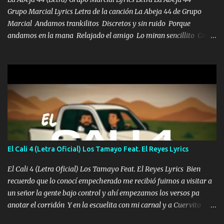
Grupo Marcial Lyrics Letra de la canción La Abeja 44 de Grupo
Marcial Andamos trankilitos Discretos y sin ruido Porque
andamos en la mana Relajado el amigo Lo miran sencillito Con
una Glock bien fajada Lo miran relajado La vida disfrutando Y la
gente siempre criticando Nos miran algo bueno Ya sera ropa,
diamante lo que me cuelgan en el cuello (Chorus) Y cuando
coronamos Se jala los marciales Y sus guitarras ya van sonando
Un gallardo me prendo Para agarrar el vuelo y la mente y
tranquilizando Tomense un buen trago Y así es como empezamos
los versos que voy cantando (Music) A vido alta y bajas La carreta
se atora Pero nunca le aflojamos Ya me han pasado cosas Y
aunque ustedes no sepan Pero la vida es muy corta Hay que
El Cali 4 (Letra Oficial) Los Tamayo Feat. El Reyes Lyrics
echarle chingazos Y seguir trabajando porque nada es...
El Cali 4 (Letra Oficial) Los Tamayo Feat. El Reyes Lyrics Bien
recuerdo que lo conocí empecherado me recibió fuimos a visitar a
un señor la gente bajo control y ahí empezamos los versos pa
anotar el corridón Y en la escuelita con mi carnal y a Cuervito
mandó a saludar la bergacera del Alamar pensó no llegó al final y