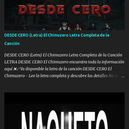
otra Música Surcando bien mi camino voy por mi línea no veo a
los lados aquel que no corre vuela no se me duerm voy chicoteado
Ya pasé varias hazañas ya tienen rato que me agarran el colmillo
de este León los estatales no sé esperaron Al tiro esta la PrimiZa
también la nueve que cargo al lado doy la mano al que su amigo y
DESDE CERO (Letra) El Chimuzero Letra Completa de la
al traicionero damos pa abajo Y No me paran aquí hay pa más
Canción
pues hay charola les voy a dar hasta topar pues no hay de otra...
DESDE CERO (Letra) El Chimuzero Letra Completa de la Canción
LETRA DESDE CERO El Chimuzero encuentra toda la información
aquí ❌♐ Ya disponible la letra de la canción DESDE CERO El
Chimuzero - Lee la letra completa y descubre los detalles No nací
en cuna de oro , Pero Andamos Firmes Buscando el Billete. Cómo
Vengo desde Cero Se que Solo Plata. No es lo Suficiente, Soy De
muy Pocos amigos los que están conmigo las Gracias por todo , Mi
Mesa será Compartida con los que Estuvieron Cuando estuve Solo.
❌ www.elnorteduro.com ❌ Yo No limito los Sueños , si no existe
Uno pues Hallamos Modos , Si me caigo me Levanto, Aprendo Del
Error Y me sacudo El Lodo ❌ www.elnorteduro.com ❌ El Dinero