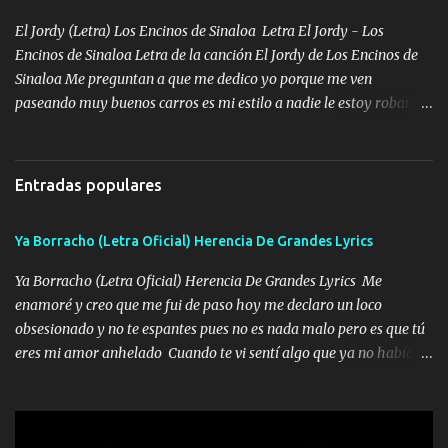
serás mi niño, del amor que yo te tengo es co...
El Jordy (Letra) Los Encinos de Sinaloa Letra El Jordy - Los
Encinos de Sinaloa Letra de la canción El Jordy de Los Encinos de
Sinaloa Me preguntan a que me dedico yo porque me ven
paseando muy buenos carros es mi estilo a nadie le estoy robando
discretamente cumplo yo bien mi trabajo De Tijuana a los rumbos
de L.A de muy joven me vine para el otro lado a los dieciséis me
miraban trabajando la escuela dejé el dinero estaba escaso Mi
Entradas populares
familia que nunca les falte nada es la gran razón que a diario me
refo el cuero mientras viva nunca les faltará nada mis dos hijos y
Ya Borracho (Letra Oficial) Herencia De Grandes Lyrics
mi esposa no se ra'ja Música Me rodearon y la puerta me
tumbaron prisionero en caliente me llevaron me achacaba cargos
Ya Borracho (Letra Oficial) Herencia De Grandes Lyrics Me
que estaban muy raros me gritaba a donde tienes el clavo Yo me
enamoré y creo que me fui de paso hoy me declaro un loco
enfiesto me gusta vivir en grande más me cuido me gusta ser
obsesionado y no te espantes pues no es nada malo pero es que tú
responsable hay rateros envidiosos que no falten mi dios es grande
eres mi amor anhelado Cuando te vi sentí algo que ya no había
me cuida de las maldades Pa el equipo aquí le mando un abrazo
aquí quise elegir por mí y me decidí por ti Y ya borracho me
que conmigo aquí tiene mi respaldo...
parqueo por tu ventana para llevarte las canciones que te encantan
pa enamorarte las flores no son tan caras pero llevan todo el