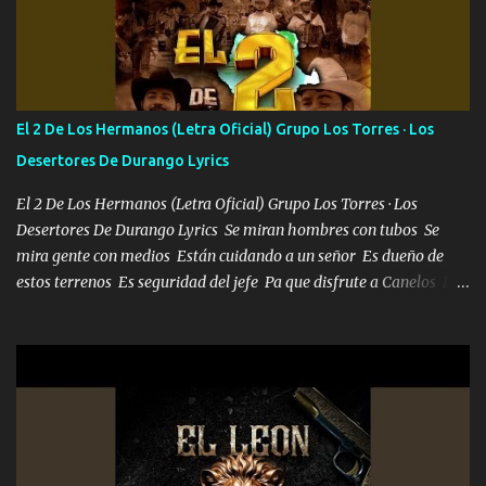
Soy yo la octava maravilla, no lo niegues Tengo de rodillas a otras
cien Y por más que quieran no me detienen Soy yo la mente que
más brilla, lo ves Pa' mi la vida es tan sencilla No lo entenderías en
tu vida, y está bien Porque lo que tengo nadie lo tiene Una me está
escribiendo y la otra me va a llamar Quiere que vaya a verla y que
El 2 De Los Hermanos (Letra Oficial) Grupo Los Torres · Los
la invite a cenar Otras más me están pidiendo que las saque a
Desertores De Durango Lyrics
bailar Pero es que tengo un par de conciertos más que llenar Se
mueven solo por el interés P...
El 2 De Los Hermanos (Letra Oficial) Grupo Los Torres · Los
Desertores De Durango Lyrics Se miran hombres con tubos Se
mira gente con medios Están cuidando a un señor Es dueño de
estos terrenos Es seguridad del jefe Pa que disfrute a Canelos Es
el DOS de los HERMANOS un cerebro 🧠 inteligente junto con su
hermano el TRES blindado el Estado tiene andan ESPERANDO al
UNO QUE PRONTO ESTARÁ PRESENTE Que no falten las bucanas
ni tampoco las mujeres porque es platica de grandes por eso hay
que estar alegres doy las instrucciones para atender los deberes
Música Si es que salta algún problema de confianza tengo gente
ahí está el Hombre Cuarenta y también Pariente 7 arreglan