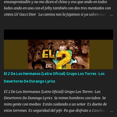
ensangrentad0s y no me dicen el chino y eso que ando en todos
lados ando en uno con el Jelty también con dos tres mentados con
cintos LV Gucci Dior La camisa nos la fajamos si ya saben cual es
tanto suena que ya le ardió a tres la trone con el cable en inglés la
camisa no me quito arriba la F.E.S Los caballos de TRX marcan
702 mo cuenta de banco no cuadra con que yo use bots rompiendo
estándares 110 mil records de pistas no me falta mucho para
verme en las revistas Ya pasé Italia Japón Madrid Milán y también
Francia ropa de 100.000 bolas Louis vuitton es mi fragancia
repleta de presidentes la bolsa estoy en mi pic si no se han dado
cuenta chequeen gráficas del kitch
El 2 De Los Hermanos (Letra Oficial) Grupo Los Torres · Los
Desertores De Durango Lyrics
El 2 De Los Hermanos (Letra Oficial) Grupo Los Torres · Los
Desertores De Durango Lyrics Se miran hombres con tubos Se
mira gente con medios Están cuidando a un señor Es dueño de
estos terrenos Es seguridad del jefe Pa que disfrute a Canelos Es
el DOS de los HERMANOS un cerebro 🧠 inteligente junto con su