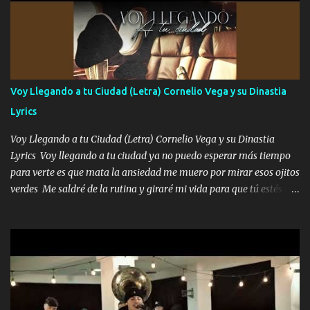
cariño de mi alma Que pa febrero vendré frente a ti con mis
preguntas y digas que sí hacernos novios y verte feliz y muy
contenta como yo por ti Música Pregúntame qué es lo que me
enamora pa describirte unas cuantas horas también pregunta que
quiero contigo que seas dichosa al estar conmigo Y ya borracho
contéstame la llamada pa dedicarte unas bonitas palabras así
Voy Llegando a tu Ciudad (Letra) Cornelio Vega y su Dinastia
borracho me animo a decirte todo y puedo describirlo mucho que
Lyrics
me encantes Decirte que me siento muy feliz y emocionado por
tenerte aquí espero que quiera...
Voy Llegando a tu Ciudad (Letra) Cornelio Vega y su Dinastia
Lyrics Voy llegando a tu ciudad ya no puedo esperar más tiempo
para verte es que mata la ansiedad me muero por mirar esos ojitos
verdes Me saldré de la rutina y giraré mi vida para que tú estés en
ella como debe ser Yo sé que eres conocida que varios te tiran pero
no merecen y dile ya a tus amigas que no te presenten con más
pequeñeces Aquí estoy no dejaré que se te acerquen nadie porque
solo yo tendre el candado 🔒 del amor ❤️ Música Mil y un besos
para dar ya estando en tu ciudad no habrá quien lo detenga si las
copas van de más vayamos a un lugar y cerremos las puertas
Entre alcohol y besos se va incrementado el Fuego en esa