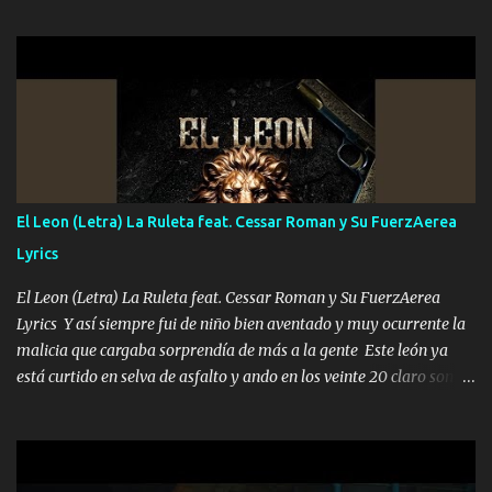
hermano el TRES blindado el Estado tiene andan ESPERANDO al
UNO QUE PRONTO ESTARÁ PRESENTE Que no falten las bucanas
ni tampoco las mujeres porque es platica de grandes por eso hay
que estar alegres doy las instrucciones para atender los deberes
Música Si es que salta algún problema de confianza tengo gente
ahí está el Hombre Cuarenta y también Pariente 7 arreglan
cualquier problema no más es cuestión que ordené NOS HACE
FALTA UN HERMANO DE CLAVE ERA EL 24 SIEMPRE FUE UN
El Leon (Letra) La Ruleta feat. Cessar Roman y Su FuerzAerea
HOMBRE VALIENTE POR ALGO M'URIÓ PELEAND0 SIEMPRE
Lyrics
VIO POR LA FAMILIA PARA QUE SIGA EL LEGADO Es el DOS de
los HERMANOS un cerebro inteligente y com...
El Leon (Letra) La Ruleta feat. Cessar Roman y Su FuerzAerea
Lyrics Y así siempre fui de niño bien aventado y muy ocurrente la
malicia que cargaba sorprendía de más a la gente Este león ya
está curtido en selva de asfalto y ando en los veinte 20 claro son
mis años Leon mi clave por si hay pendiente Tranquilo me la
navego ando en lo mío sin ni un pendiente si hay problemas lo
arreglamos padrino yo brincó en caliente Y No me paran aquí hay
pa más pues hay charola les voy a dar hasta topar pues no hay de