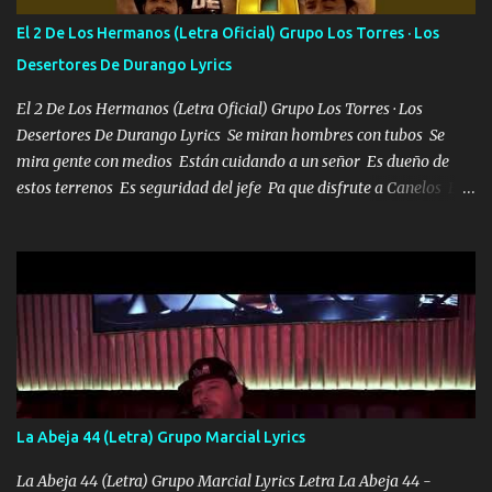
tirante andamos mi carnal atento a cualquier necesidad no porque
El 2 De Los Hermanos (Letra Oficial) Grupo Los Torres · Los
se ve limpio el camino nos confiamos al andar y nunca con la
Desertores De Durango Lyrics
misma piedra me vuelvo a tropezar Cuando ando de enamorado
en corto me tiró a per...
El 2 De Los Hermanos (Letra Oficial) Grupo Los Torres · Los
Desertores De Durango Lyrics Se miran hombres con tubos Se
mira gente con medios Están cuidando a un señor Es dueño de
estos terrenos Es seguridad del jefe Pa que disfrute a Canelos Es
el DOS de los HERMANOS un cerebro 🧠 inteligente junto con su
hermano el TRES blindado el Estado tiene andan ESPERANDO al
UNO QUE PRONTO ESTARÁ PRESENTE Que no falten las bucanas
ni tampoco las mujeres porque es platica de grandes por eso hay
que estar alegres doy las instrucciones para atender los deberes
Música Si es que salta algún problema de confianza tengo gente
ahí está el Hombre Cuarenta y también Pariente 7 arreglan
cualquier problema no más es cuestión que ordené NOS HACE
FALTA UN HERMANO DE CLAVE ERA EL 24 SIEMPRE FUE UN
La Abeja 44 (Letra) Grupo Marcial Lyrics
HOMBRE VALIENTE POR ALGO M'URIÓ PELEAND0 SIEMPRE
VIO POR LA FAMILIA PARA QUE SIGA EL LEGADO Es el DOS de
La Abeja 44 (Letra) Grupo Marcial Lyrics Letra La Abeja 44 -