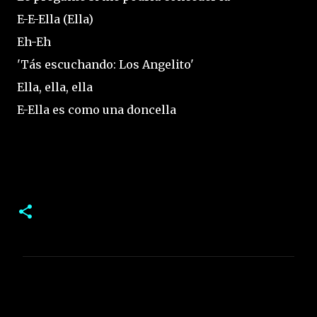
E-E-Ella (Ella)
Eh-Eh
'Tás escuchando: Los Angelito'
Ella, ella, ella
E-Ella es como una doncella
C
o