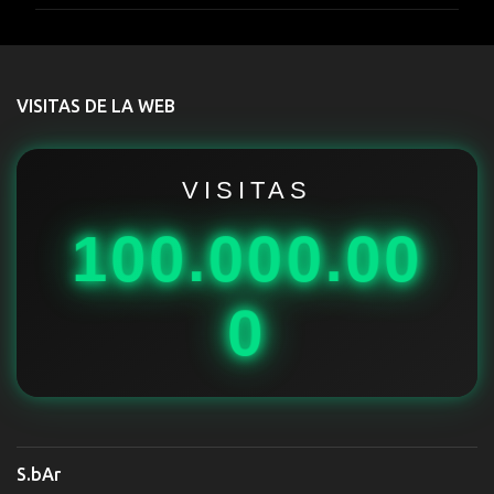
m
e
n
t
VISITAS DE LA WEB
a
r
i
VISITAS
o
100.000.00
s
0
S.bAr