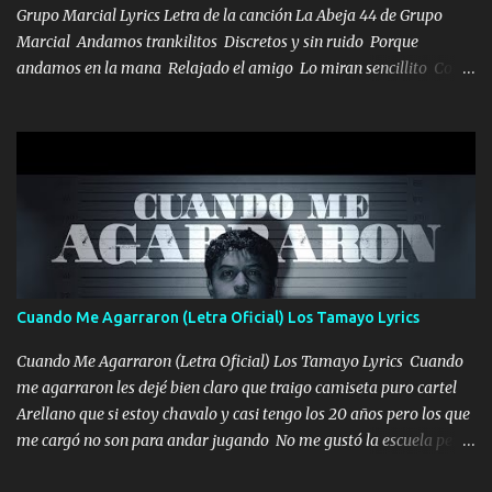
los HERMANOS un cerebro inteligente y com...
Grupo Marcial Lyrics Letra de la canción La Abeja 44 de Grupo
Marcial Andamos trankilitos Discretos y sin ruido Porque
andamos en la mana Relajado el amigo Lo miran sencillito Con
una Glock bien fajada Lo miran relajado La vida disfrutando Y la
gente siempre criticando Nos miran algo bueno Ya sera ropa,
diamante lo que me cuelgan en el cuello (Chorus) Y cuando
coronamos Se jala los marciales Y sus guitarras ya van sonando
Un gallardo me prendo Para agarrar el vuelo y la mente y
tranquilizando Tomense un buen trago Y así es como empezamos
los versos que voy cantando (Music) A vido alta y bajas La carreta
se atora Pero nunca le aflojamos Ya me han pasado cosas Y
aunque ustedes no sepan Pero la vida es muy corta Hay que
Cuando Me Agarraron (Letra Oficial) Los Tamayo Lyrics
echarle chingazos Y seguir trabajando porque nada es...
Cuando Me Agarraron (Letra Oficial) Los Tamayo Lyrics Cuando
me agarraron les dejé bien claro que traigo camiseta puro cartel
Arellano que si estoy chavalo y casi tengo los 20 años pero los que
me cargó no son para andar jugando No me gustó la escuela pero
las libretas para el otro lado las fuimos mandando Ya nos