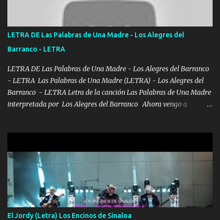
quiero que sea nunca con otra yo quiero llevarte a la Luna y si
quieres en ese momento te pido que seas mi esposa Chingada
madre no quiero dejar de tenerte no ayuda la p'uta loquera y al
LETRA DE Las Palabras de Una Madre - Los Alegres del
chile quisiera ser menos de ti dependiente la pinche tristeza me
Barranco - LETRA
encierra princesa tu sabes que nunca saldras de mi mente Ella era
la peligro...
LETRA DE Las Palabras de Una Madre - Los Alegres del Barranco
- LETRA Las Palabras de Una Madre (LETRA) - Los Alegres del
Barranco - LETRA Letra de la canción Las Palabras de Una Madre
interpretada por Los Alegres del Barranco Ahora vengo a
visitarte, a tu txumba a saludarte, se que del cielo me vez y desde
halla has de cuidarme, son palabras de una madre, que lleva en el
viento a su hijo y aunque ahora ya este con Dios el destino así lo
quiso, él tiempo sigue pasando y nunca te olvidaremos, aquí
seguiré esperando hasta volvernos a vernos El recuerdo que yo
tengo de mi mente no se va, en mi corazón me llevo lo mismo que
tu papá, a veces me pongo triste porque no puedo mirarte, mas se
que tu me escuchas porque tu eres mi gran ángel, El desespero me
llega para reunirme contigo, tu iluminas mi sendero por siempre
El Jordy (Letra) Los Encinos de Sinaloa