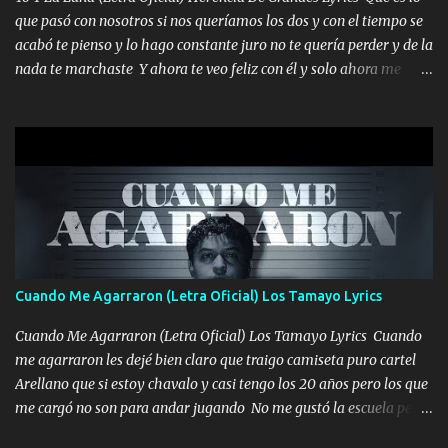
seguiré esperando hasta volvernos a vernos El recuerdo que yo
que pasó con nosotros si nos queríamos los dos y con el tiempo se
tengo de mi mente no se va, en mi corazón me llevo lo mismo que
acabó te pienso y lo hago constante juro no te quería perder y de la
tu papá, a veces me pongo triste porque no puedo mirarte, mas se
nada te marchaste Y ahora te veo feliz con él y solo ahora me
que tu me escuchas porque tu eres mi gran ángel, El desespero me
quedé yo y la luna cantamos y por ti nos embriagamos' Quién
llega para reunirme contigo, tu iluminas mi sendero por siempre
sabe que será de mí si contigo fue muy feliz a lo mejor no lloro
serás mi niño, del amor que yo te tengo es co...
pero muy en el fondo te adoro' Música Me muero por ir a buscarte
pero eso ya no va a pasar me perderé en la soledad Porque me
mirabas bonito si yo no fui el final feliz el final fue triste pa mí Y
duele no tenerte aquí sabiendo que moría por ti yo y la luna
cantamos y por ti nos embriagamos Quién sabe qué será de mí si
contigo fui muy feliz a lo mejor no lloró pero muy en el fondo te
adoro
Cuando Me Agarraron (Letra Oficial) Los Tamayo Lyrics
Cuando Me Agarraron (Letra Oficial) Los Tamayo Lyrics Cuando
me agarraron les dejé bien claro que traigo camiseta puro cartel
Arellano que si estoy chavalo y casi tengo los 20 años pero los que
me cargó no son para andar jugando No me gustó la escuela pero
las libretas para el otro lado las fuimos mandando Ya nos