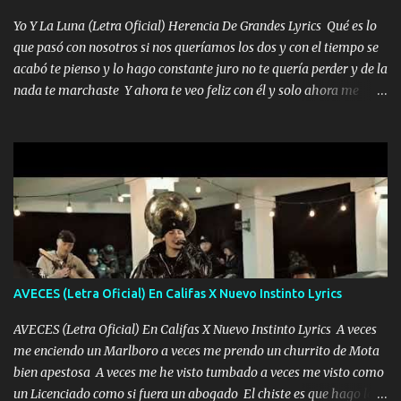
quiero que sea nunca con otra yo quiero llevarte a la Luna y si
Yo Y La Luna (Letra Oficial) Herencia De Grandes Lyrics Qué es lo
quieres en ese momento te pido que seas mi esposa Chingada
que pasó con nosotros si nos queríamos los dos y con el tiempo se
madre no quiero dejar de tenerte no ayuda la p'uta loquera y al
acabó te pienso y lo hago constante juro no te quería perder y de la
chile quisiera ser menos de ti dependiente la pinche tristeza me
nada te marchaste Y ahora te veo feliz con él y solo ahora me
encierra princesa tu sabes que nunca saldras de mi mente Ella era
quedé yo y la luna cantamos y por ti nos embriagamos' Quién
la peligro...
sabe que será de mí si contigo fue muy feliz a lo mejor no lloro
pero muy en el fondo te adoro' Música Me muero por ir a buscarte
pero eso ya no va a pasar me perderé en la soledad Porque me
mirabas bonito si yo no fui el final feliz el final fue triste pa mí Y
duele no tenerte aquí sabiendo que moría por ti yo y la luna
cantamos y por ti nos embriagamos Quién sabe qué será de mí si
contigo fui muy feliz a lo mejor no lloró pero muy en el fondo te
adoro
AVECES (Letra Oficial) En Califas X Nuevo Instinto Lyrics
AVECES (Letra Oficial) En Califas X Nuevo Instinto Lyrics A veces
me enciendo un Marlboro a veces me prendo un churrito de Mota
bien apestosa A veces me he visto tumbado a veces me visto como
un Licenciado como si fuera un abogado El chiste es que hago lo