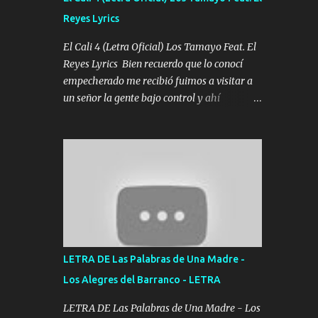
agarrar el vuelo y la mente y tranquilizando
Reyes Lyrics
Tomense un buen trago Y así es como
empezamos los versos que voy cantando
El Cali 4 (Letra Oficial) Los Tamayo Feat. El
(Music) A vido alta y bajas La carreta se
Reyes Lyrics Bien recuerdo que lo conocí
atora Pero nunca le aflojamos Ya me han
empecherado me recibió fuimos a visitar a
pasado cosas Y aunque ustedes no sepan
un señor la gente bajo control y ahí
Pero la vida es muy corta Hay que echarle
empezamos los versos pa anotar el corridón
chingazos Y seguir trabajando porque nada
Y en la escuelita con mi carnal y a Cuervito
es...
mandó a saludar la bergacera del Alamar
pensó no llegó al final y aquí se cumplen las
reglas no secuestr0 no r0bar De La C giró la
orden nos comanda el doble P bien firmes
con Alto PRIETO y la camisa es color Verde y
peleam0s la Bandera por todita a la ciudad
con los drones patrullando la Frontera De
LETRA DE Las Palabras de Una Madre -
Tijuana Bulevares Bellas Artes me ve en las
Los Alegres del Barranco - LETRA
blancas ya hace falta mi APA FLACO verde
se le extraña pa que sepan Aquí Pura GENTE
LETRA DE Las Palabras de Una Madre - Los