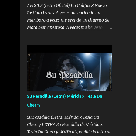
AVECES (Letra Oficial) En Califas X Nuevo
Instinto Lyrics A veces me enciendo un
Marlboro a veces me prendo un churrito de
Mota bien apestosa A veces me he visto
tumbado a veces me visto como un
Licenciado como si fuera un abogado El
chiste es que hago lo que quiero pues así soy
me mandó yo tengo el control a todos yo les
paro el dedo soy hocicon un malcriado un
malandrón Que Les importa no saben nada
falsas las risas las que me miran hay gente
corriente no quieren verte subir de level
trucha mis plebes Música A veces me pongo
Su Pesadilla (Letra) Mérida x Tesla Da
un sombrero a veces me ven la cachucha de
Cherry
lado con la mirada siempre en alto A veces
me fajó una super o a veces me fajó una
Su Pesadilla (Letra) Mérida x Tesla Da
Glock siempre armado todas las
Cherry LETRA Su Pesadilla de Mérida x
generaciones yo traigo El chiste es que hago
Tesla Da Cherry ❌⭐Ya disponible la letra de