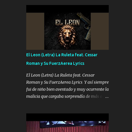
seguridad del jefe Pa que disfrute a Canelos
conciertos más que llenar Se mueven solo
Es el DOS de los HERMANOS un cerebro 🧠
por el interés P...
inteligente junto con su hermano el TRES
blindado el Estado tiene andan ESPERANDO
al UNO QUE PRONTO ESTARÁ PRESENTE
Que no falten las bucanas ni tampoco las
mujeres porque es platica de grandes por eso
hay que estar alegres doy las instrucciones
El Leon (Letra) La Ruleta feat. Cessar
para atender los deberes Música Si es que
Roman y Su FuerzAerea Lyrics
salta algún problema de confianza tengo
gente ahí está el Hombre Cuarenta y
El Leon (Letra) La Ruleta feat. Cessar
también Pariente 7 arreglan cualquier
Roman y Su FuerzAerea Lyrics Y así siempre
problema no más es cuestión que ordené
fui de niño bien aventado y muy ocurrente la
NOS HACE FALTA UN HERMANO DE CLAVE
malicia que cargaba sorprendía de más a la
ERA EL 24 SIEMPRE FUE UN HOMBRE
gente Este león ya está curtido en selva de
VALIENTE POR ALGO M'URIÓ PELEAND0
asfalto y ando en los veinte 20 claro son mis
SIEMPRE VIO POR LA FAMILIA PARA QUE
años Leon mi clave por si hay pendiente
SIGA EL LEGADO Es el DOS de los
Tranquilo me la navego ando en lo mío sin
HERMANOS un cerebro inteligente y com...
ni un pendiente si hay problemas lo