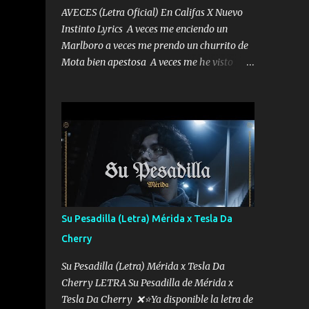
AVECES (Letra Oficial) En Califas X Nuevo
Instinto Lyrics A veces me enciendo un
Marlboro a veces me prendo un churrito de
Mota bien apestosa A veces me he visto
tumbado a veces me visto como un
Licenciado como si fuera un abogado El
chiste es que hago lo que quiero pues así soy
me mandó yo tengo el control a todos yo les
paro el dedo soy hocicon un malcriado un
malandrón Que Les importa no saben nada
falsas las risas las que me miran hay gente
corriente no quieren verte subir de level
trucha mis plebes Música A veces me pongo
Su Pesadilla (Letra) Mérida x Tesla Da
un sombrero a veces me ven la cachucha de
Cherry
lado con la mirada siempre en alto A veces
me fajó una super o a veces me fajó una
Su Pesadilla (Letra) Mérida x Tesla Da
Glock siempre armado todas las
Cherry LETRA Su Pesadilla de Mérida x
generaciones yo traigo El chiste es que hago
Tesla Da Cherry ❌⭐Ya disponible la letra de