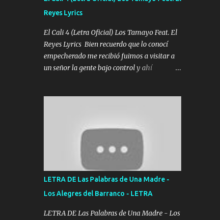
agarrar el vuelo y la mente y tranquilizando
Reyes Lyrics
Tomense un buen trago Y así es como
empezamos los versos que voy cantando
El Cali 4 (Letra Oficial) Los Tamayo Feat. El
(Music) A vido alta y bajas La carreta se
Reyes Lyrics Bien recuerdo que lo conocí
atora Pero nunca le aflojamos Ya me han
empecherado me recibió fuimos a visitar a
pasado cosas Y aunque ustedes no sepan
un señor la gente bajo control y ahí
Pero la vida es muy corta Hay que echarle
empezamos los versos pa anotar el corridón
chingazos Y seguir trabajando porque nada
Y en la escuelita con mi carnal y a Cuervito
es...
mandó a saludar la bergacera del Alamar
pensó no llegó al final y aquí se cumplen las
reglas no secuestr0 no r0bar De La C giró la
orden nos comanda el doble P bien firmes
con Alto PRIETO y la camisa es color Verde y
peleam0s la Bandera por todita a la ciudad
con los drones patrullando la Frontera De
LETRA DE Las Palabras de Una Madre -
Tijuana Bulevares Bellas Artes me ve en las
Los Alegres del Barranco - LETRA
blancas ya hace falta mi APA FLACO verde
se le extraña pa que sepan Aquí Pura GENTE
LETRA DE Las Palabras de Una Madre - Los