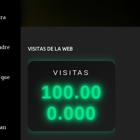
era
adre
VISITAS DE LA WEB
VISITAS
 que
100.00
0.000
ran