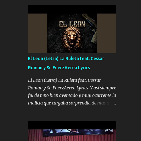
seguridad del jefe Pa que disfrute a Canelos
conciertos más que llenar Se mueven solo
Es el DOS de los HERMANOS un cerebro 🧠
por el interés P...
inteligente junto con su hermano el TRES
blindado el Estado tiene andan ESPERANDO
al UNO QUE PRONTO ESTARÁ PRESENTE
Que no falten las bucanas ni tampoco las
mujeres porque es platica de grandes por eso
hay que estar alegres doy las instrucciones
El Leon (Letra) La Ruleta feat. Cessar
para atender los deberes Música Si es que
Roman y Su FuerzAerea Lyrics
salta algún problema de confianza tengo
gente ahí está el Hombre Cuarenta y
El Leon (Letra) La Ruleta feat. Cessar
también Pariente 7 arreglan cualquier
Roman y Su FuerzAerea Lyrics Y así siempre
problema no más es cuestión que ordené
fui de niño bien aventado y muy ocurrente la
NOS HACE FALTA UN HERMANO DE CLAVE
malicia que cargaba sorprendía de más a la
ERA EL 24 SIEMPRE FUE UN HOMBRE
gente Este león ya está curtido en selva de
VALIENTE POR ALGO M'URIÓ PELEAND0
asfalto y ando en los veinte 20 claro son mis
SIEMPRE VIO POR LA FAMILIA PARA QUE
años Leon mi clave por si hay pendiente
SIGA EL LEGADO Es el DOS de los
Tranquilo me la navego ando en lo mío sin
HERMANOS un cerebro inteligente y com...
ni un pendiente si hay problemas lo