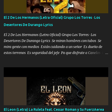
repleta de presidentes la bolsa estoy en mi pic si no se han dado
cuenta chequeen gráficas del kitch
El 2 De Los Hermanos (Letra Oficial) Grupo Los Torres · Los
Desertores De Durango Lyrics
El 2 De Los Hermanos (Letra Oficial) Grupo Los Torres · Los
Desertores De Durango Lyrics Se miran hombres con tubos Se
mira gente con medios Están cuidando a un señor Es dueño de
estos terrenos Es seguridad del jefe Pa que disfrute a Canelos Es
el DOS de los HERMANOS un cerebro 🧠 inteligente junto con su
hermano el TRES blindado el Estado tiene andan ESPERANDO al
UNO QUE PRONTO ESTARÁ PRESENTE Que no falten las bucanas
ni tampoco las mujeres porque es platica de grandes por eso hay
que estar alegres doy las instrucciones para atender los deberes
Música Si es que salta algún problema de confianza tengo gente
ahí está el Hombre Cuarenta y también Pariente 7 arreglan
cualquier problema no más es cuestión que ordené NOS HACE
FALTA UN HERMANO DE CLAVE ERA EL 24 SIEMPRE FUE UN
El Leon (Letra) La Ruleta feat. Cessar Roman y Su FuerzAerea