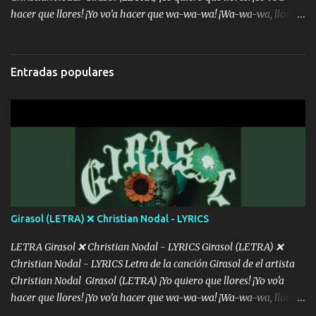
hacer que llores! ¡Yo vo’a hacer que wa-wa-wa! ¡Wa-wa-wa, llores!
Hoy me levanté bromista y me tienes que aguantar No quiero
bromear contigo, de ti quiero bromear Tú eres un chiste, cabrón,
cada que intentas cantar Cada que intentas rapear, cada que
Entradas populares
intentas rimar Pobre payaso que usa a todo el mundo pa' conectar
con la gente Dices "Latino Gang" pero pisas a to'a tu gente Pa’ dar
mensajes, m'ijo, hay quе ser coherentеs Si tú no eres artista, al
menos se prudente Hoy me sabe a mierda, traigo un Balvin en los
dientes Por falta de empatía le toca ser resiliente ¿Acaso eres
consciente de los followers que mueves? Parcerito, abre los ojos y
ve el poder que tienes Otro chiste malo son los nombres de tus
álbum's "José, vibras colores con la energía del diablo " ¿Si ...
Girasol (LETRA) ❌ Christian Nodal - LYRICS
LETRA Girasol ❌ Christian Nodal - LYRICS Girasol (LETRA) ❌
Christian Nodal - LYRICS Letra de la canción Girasol de el artista
Christian Nodal Girasol (LETRA) ¡Yo quiero que llores! ¡Yo vo'a
hacer que llores! ¡Yo vo’a hacer que wa-wa-wa! ¡Wa-wa-wa, llores!
Hoy me levanté bromista y me tienes que aguantar No quiero