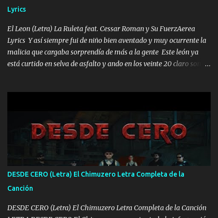
HOMBRE VALIENTE POR ALGO M'URIÓ PELEAND0 SIEMPRE
Lyrics
VIO POR LA FAMILIA PARA QUE SIGA EL LEGADO Es el DOS de
los HERMANOS un cerebro inteligente y com...
El Leon (Letra) La Ruleta feat. Cessar Roman y Su FuerzAerea
Lyrics Y así siempre fui de niño bien aventado y muy ocurrente la
malicia que cargaba sorprendía de más a la gente Este león ya
está curtido en selva de asfalto y ando en los veinte 20 claro son
mis años Leon mi clave por si hay pendiente Tranquilo me la
navego ando en lo mío sin ni un pendiente si hay problemas lo
arreglamos padrino yo brincó en caliente Y No me paran aquí hay
pa más pues hay charola les voy a dar hasta topar pues no hay de
otra Música Surcando bien mi camino voy por mi línea no veo a
los lados aquel que no corre vuela no se me duerm voy chicoteado
Ya pasé varias hazañas ya tienen rato que me agarran el colmillo
de este León los estatales no sé esperaron Al tiro esta la PrimiZa
también la nueve que cargo al lado doy la mano al que su amigo y
DESDE CERO (Letra) El Chimuzero Letra Completa de la
al traicionero damos pa abajo Y No me paran aquí hay pa más
Canción
pues hay charola les voy a dar hasta topar pues no hay de otra...
DESDE CERO (Letra) El Chimuzero Letra Completa de la Canción