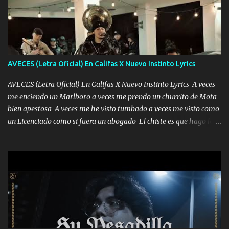
AVECES (Letra Oficial) En Califas X Nuevo Instinto Lyrics
AVECES (Letra Oficial) En Califas X Nuevo Instinto Lyrics A veces
me enciendo un Marlboro a veces me prendo un churrito de Mota
bien apestosa A veces me he visto tumbado a veces me visto como
un Licenciado como si fuera un abogado El chiste es que hago lo
que quiero pues así soy me mandó yo tengo el control a todos yo
les paro el dedo soy hocicon un malcriado un malandrón Que Les
importa no saben nada falsas las risas las que me miran hay gente
corriente no quieren verte subir de level trucha mis plebes Música
A veces me pongo un sombrero a veces me ven la cachucha de lado
con la mirada siempre en alto A veces me fajó una super o a veces
me fajó una Glock siempre armado todas las generaciones yo
traigo El chiste es que hago lo que quiero pues así soy me mandó