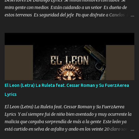
mira gente con medios Están cuidando a un señor Es dueño de
estos terrenos Es seguridad del jefe Pa que disfrute a Canelos Es
el DOS de los HERMANOS un cerebro 🧠 inteligente junto con su
hermano el TRES blindado el Estado tiene andan ESPERANDO al
UNO QUE PRONTO ESTARÁ PRESENTE Que no falten las bucanas
ni tampoco las mujeres porque es platica de grandes por eso hay
que estar alegres doy las instrucciones para atender los deberes
Música Si es que salta algún problema de confianza tengo gente
ahí está el Hombre Cuarenta y también Pariente 7 arreglan
cualquier problema no más es cuestión que ordené NOS HACE
FALTA UN HERMANO DE CLAVE ERA EL 24 SIEMPRE FUE UN
El Leon (Letra) La Ruleta feat. Cessar Roman y Su FuerzAerea
HOMBRE VALIENTE POR ALGO M'URIÓ PELEAND0 SIEMPRE
Lyrics
VIO POR LA FAMILIA PARA QUE SIGA EL LEGADO Es el DOS de
los HERMANOS un cerebro inteligente y com...
El Leon (Letra) La Ruleta feat. Cessar Roman y Su FuerzAerea
Lyrics Y así siempre fui de niño bien aventado y muy ocurrente la
malicia que cargaba sorprendía de más a la gente Este león ya
está curtido en selva de asfalto y ando en los veinte 20 claro son
mis años Leon mi clave por si hay pendiente Tranquilo me la