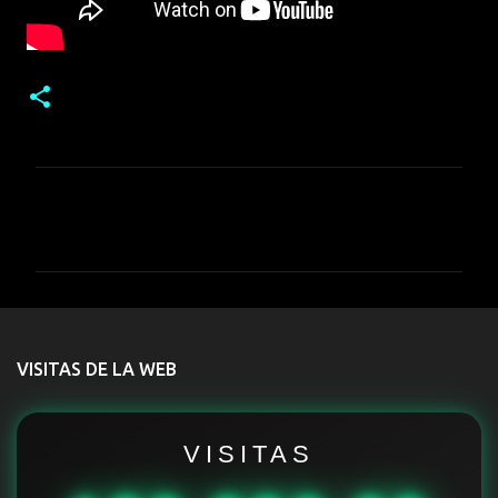
C
o
m
e
n
t
VISITAS DE LA WEB
a
r
i
VISITAS
o