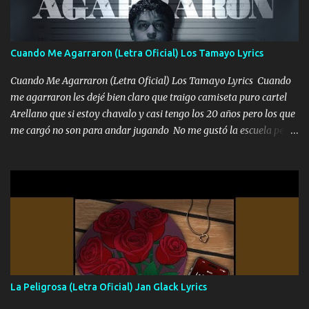
los versos que voy cantando (Music) A vido alta y bajas La carreta
se atora Pero nunca le aflojamos Ya me han pasado cosas Y
aunque ustedes no sepan Pero la vida es muy corta Hay que
Cuando Me Agarraron (Letra Oficial) Los Tamayo Lyrics
echarle chingazos Y seguir trabajando porque nada es...
Cuando Me Agarraron (Letra Oficial) Los Tamayo Lyrics Cuando
me agarraron les dejé bien claro que traigo camiseta puro cartel
Arellano que si estoy chavalo y casi tengo los 20 años pero los que
me cargó no son para andar jugando No me gustó la escuela pero
las libretas para el otro lado las fuimos mandando Ya nos
difamaron y nos han tachado sigue la vieja guardia y sigue bien
firme el legado que si como me llamó varios ya se han preguntado
Yo Soy El De Las Pacas Sobrino Del Brazo Armad0 Con mi Glock
fajado y mi R terciado me van a ver allá por TJ para un licenciado
mando un abrazo andamos al cien Choritas también Música
Ando en la colonia bien acelerado traigo un M2 que nunca me ha
fallado para mi compadre mandó un fuerte abrazo también al
Especial sabe que lo apreciamos En los mejores antros me verán
La Peligrosa (Letra Oficial) Jan Glack Lyrics
tomando con mujeres hermosas y botellas destapando siempre