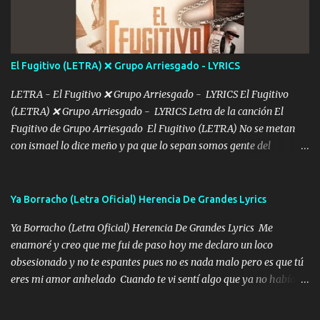
más Si te sientes sola no me llames porfa Me pongo sencible e
imagino tu sombra Clase azul es el tequila e interior la ropa Clip
cap la champagne el polvo es color rosa Me contacto un ángel eres
tú mi hermosa La que me alegra los días y sigo tomando Y
El Fugitivo (LETRA) ❌ Grupo Arriesgado - LYRICS
pensar... Que tú ya no vas a estar Pasarán... Solito me dejaras
Intentar... ...
LETRA - El Fugitivo ❌ Grupo Arriesgado - LYRICS El Fugitivo
(LETRA) ❌ Grupo Arriesgado - LYRICS Letra de la canción El
Fugitivo de Grupo Arriesgado El Fugitivo (LETRA) No se metan
con ismael lo dice meño y pa que lo sepan somos gente del
sombrero y la mayiza aquí se respeta pa los rumbos del azache
paseo tranquilo pues son mi tierra por ahí les tire una clave y del M
grande traemos la bandera 04 se oye por los radios y bien
Ya Borracho (Letra Oficial) Herencia De Grandes Lyrics
pendientes andan los chávalos la espalda me van cuidando y si se
Ya Borracho (Letra Oficial) Herencia De Grandes Lyrics Me
ofrece también peleam'os bien atentó el compa huicho la corta al
enamoré y creo que me fui de paso hoy me declaro un loco
cinto y radios colgados cuando salimos del rancho carros
obsesionado y no te espantes pues no es nada malo pero es que tú
blindándos y bien equipados no somos gente de problemas pero
eres mi amor anhelado Cuando te vi sentí algo que ya no había
defendemos muy bien nuestra tierra buena sombra nos cobija y el
aquí quise elegir por mí y me decidí por ti Y ya borracho me
mismo ranchero es el que patrocina No crean que se me ah
parqueo por tu ventana para llevarte las canciones que te encantan
olvidado en aqueyos topes aquel atentado rápido corrió el mitote