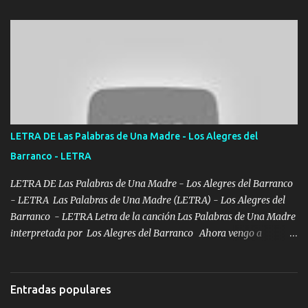
de L.A de muy joven me vine para el otro lado a los dieciséis me
miraban trabajando la escuela dejé el dinero estaba escaso Mi
familia que nunca les falte nada es la gran razón que a diario me
refo el cuero mientras viva nunca les faltará nada mis dos hijos y
mi esposa no se ra'ja Música Me rodearon y la puerta me
tumbaron prisionero en caliente me llevaron me achacaba cargos
que estaban muy raros me gritaba a donde tienes el clavo Yo me
enfiesto me gusta vivir en grande más me cuido me gusta ser
LETRA DE Las Palabras de Una Madre - Los Alegres del
responsable hay rateros envidiosos que no falten mi dios es grande
Barranco - LETRA
me cuida de las maldades Pa el equipo aquí le mando un abrazo
que conmigo aquí tiene mi respaldo...
LETRA DE Las Palabras de Una Madre - Los Alegres del Barranco
- LETRA Las Palabras de Una Madre (LETRA) - Los Alegres del
Barranco - LETRA Letra de la canción Las Palabras de Una Madre
interpretada por Los Alegres del Barranco Ahora vengo a
visitarte, a tu txumba a saludarte, se que del cielo me vez y desde
halla has de cuidarme, son palabras de una madre, que lleva en el
viento a su hijo y aunque ahora ya este con Dios el destino así lo
Entradas populares
quiso, él tiempo sigue pasando y nunca te olvidaremos, aquí