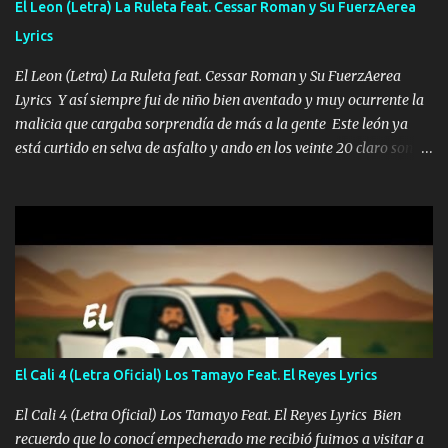
El Leon (Letra) La Ruleta feat. Cessar Roman y Su FuerzAerea
malcriado un malandrón Que Les importa no saben nada falsas
Lyrics
las risas las que me miran hay gente corriente no quieren ve...
El Leon (Letra) La Ruleta feat. Cessar Roman y Su FuerzAerea
Lyrics Y así siempre fui de niño bien aventado y muy ocurrente la
malicia que cargaba sorprendía de más a la gente Este león ya
está curtido en selva de asfalto y ando en los veinte 20 claro son
mis años Leon mi clave por si hay pendiente Tranquilo me la
navego ando en lo mío sin ni un pendiente si hay problemas lo
arreglamos padrino yo brincó en caliente Y No me paran aquí hay
pa más pues hay charola les voy a dar hasta topar pues no hay de
otra Música Surcando bien mi camino voy por mi línea no veo a
los lados aquel que no corre vuela no se me duerm voy chicoteado
Ya pasé varias hazañas ya tienen rato que me agarran el colmillo
de este León los estatales no sé esperaron Al tiro esta la PrimiZa
también la nueve que cargo al lado doy la mano al que su amigo y
El Cali 4 (Letra Oficial) Los Tamayo Feat. El Reyes Lyrics
al traicionero damos pa abajo Y No me paran aquí hay pa más
pues hay charola les voy a dar hasta topar pues no hay de otra...
El Cali 4 (Letra Oficial) Los Tamayo Feat. El Reyes Lyrics Bien
recuerdo que lo conocí empecherado me recibió fuimos a visitar a