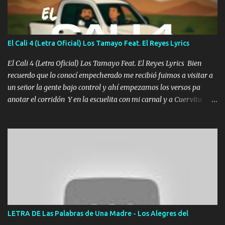
tranquilizando Tomense un buen trago Y así es como empezamos
los versos que voy cantando (Music) A vido alta y bajas La carreta
se atora Pero nunca le aflojamos Ya me han pasado cosas Y
aunque ustedes no sepan Pero la vida es muy corta Hay que
El Cali 4 (Letra Oficial) Los Tamayo Feat. El Reyes Lyrics
echarle chingazos Y seguir trabajando porque nada es...
El Cali 4 (Letra Oficial) Los Tamayo Feat. El Reyes Lyrics Bien
recuerdo que lo conocí empecherado me recibió fuimos a visitar a
un señor la gente bajo control y ahí empezamos los versos pa
anotar el corridón Y en la escuelita con mi carnal y a Cuervito
mandó a saludar la bergacera del Alamar pensó no llegó al final y
aquí se cumplen las reglas no secuestr0 no r0bar De La C giró la
orden nos comanda el doble P bien firmes con Alto PRIETO y la
camisa es color Verde y peleam0s la Bandera por todita a la ciudad
con los drones patrullando la Frontera De Tijuana Bulevares
Bellas Artes me ve en las blancas ya hace falta mi APA FLACO
verde se le extraña pa que sepan Aquí Pura GENTE DE LA RANA 🐸
POR CLAVE ES EL CALI 4 EN LA CIUDAD TIJUANA Música Al
tirante andamos mi carnal atento a cualquier necesidad no porque
LETRA DE Las Palabras de Una Madre - Los Alegres del
se ve limpio el camino nos confiamos al andar y nunca con la