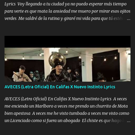
Lyrics Voy llegando a tu ciudad ya no puedo esperar más tiempo
para verte es que mata la ansiedad me muero por mirar esos ojitos
verdes Me saldré de la rutina y giraré mi vida para que tú estés en
ella como debe ser Yo sé que eres conocida que varios te tiran pero
no merecen y dile ya a tus amigas que no te presenten con más
pequeñeces Aquí estoy no dejaré que se te acerquen nadie porque
solo yo tendre el candado 🔒 del amor ❤️ Música Mil y un besos
para dar ya estando en tu ciudad no habrá quien lo detenga si las
copas van de más vayamos a un lugar y cerremos las puertas
Entre alcohol y besos se va incrementado el Fuego en esa
habitación ya no mires más el reloj Única por donde vas me curas
tú mi mal moviendo tu silueta no hay otra que te sea igual te ves
AVECES (Letra Oficial) En Califas X Nuevo Instinto Lyrics
tan especial por eso es que me tientas Aquí estoy no dejaré que se
te acerque nadie porque solo yo tendre el candado 🔒 del a...
AVECES (Letra Oficial) En Califas X Nuevo Instinto Lyrics A veces
me enciendo un Marlboro a veces me prendo un churrito de Mota
bien apestosa A veces me he visto tumbado a veces me visto como
un Licenciado como si fuera un abogado El chiste es que hago lo
que quiero pues así soy me mandó yo tengo el control a todos yo
les paro el dedo soy hocicon un malcriado un malandrón Que Les