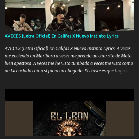
mirabas bonito si yo no fui el final feliz el final fue triste pa mí Y
duele no tenerte aquí sabiendo que moría por ti yo y la luna
cantamos y por ti nos embriagamos Quién sabe qué será de mí si
contigo fui muy feliz a lo mejor no lloró pero muy en el fondo te
adoro
AVECES (Letra Oficial) En Califas X Nuevo Instinto Lyrics
AVECES (Letra Oficial) En Califas X Nuevo Instinto Lyrics A veces
me enciendo un Marlboro a veces me prendo un churrito de Mota
bien apestosa A veces me he visto tumbado a veces me visto como
un Licenciado como si fuera un abogado El chiste es que hago lo
que quiero pues así soy me mandó yo tengo el control a todos yo
les paro el dedo soy hocicon un malcriado un malandrón Que Les
importa no saben nada falsas las risas las que me miran hay gente
corriente no quieren verte subir de level trucha mis plebes Música
A veces me pongo un sombrero a veces me ven la cachucha de lado
con la mirada siempre en alto A veces me fajó una super o a veces
me fajó una Glock siempre armado todas las generaciones yo
traigo El chiste es que hago lo que quiero pues así soy me mandó
yo tengo el control a todos yo les paro el dedo soy hocicon un