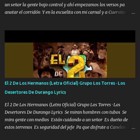
un señor la gente bajo control y ahí empezamos los versos pa
anotar el corridón Y en la escuelita con mi carnal y a Cuervito
mandó a saludar la bergacera del Alamar pensó no llegó al final y
aquí se cumplen las reglas no secuestr0 no r0bar De La C giró la
orden nos comanda el doble P bien firmes con Alto PRIETO y la
camisa es color Verde y peleam0s la Bandera por todita a la ciudad
con los drones patrullando la Frontera De Tijuana Bulevares
Bellas Artes me ve en las blancas ya hace falta mi APA FLACO
verde se le extraña pa que sepan Aquí Pura GENTE DE LA RANA 🐸
POR CLAVE ES EL CALI 4 EN LA CIUDAD TIJUANA Música Al
tirante andamos mi carnal atento a cualquier necesidad no porque
El 2 De Los Hermanos (Letra Oficial) Grupo Los Torres · Los
se ve limpio el camino nos confiamos al andar y nunca con la
Desertores De Durango Lyrics
misma piedra me vuelvo a tropezar Cuando ando de enamorado
en corto me tiró a per...
El 2 De Los Hermanos (Letra Oficial) Grupo Los Torres · Los
Desertores De Durango Lyrics Se miran hombres con tubos Se
mira gente con medios Están cuidando a un señor Es dueño de
estos terrenos Es seguridad del jefe Pa que disfrute a Canelos Es
el DOS de los HERMANOS un cerebro 🧠 inteligente junto con su