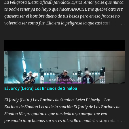
bien cuidado bien atrabancado y a los que me conocen ya saben de
La Peligrosa (Letra Oficial) Jan Glack Lyrics Amor ya sé que nunca
lo que hablo Entre lob...
te podré tener ya no hayo que hacer ANOCHE me quebré otra vez
quisiera ser el hombre dueño de tus besos pero en eso fracasé no
volverá a ser como fue Ella era la peligrosa la que casi casi
convertí en mi esposa la que no importaba si llegaba tarde se
ponía contenta con un par de rosas Y aunque pasen cien años cien
años solo pienso en ti mami no me crees se que no me crees
Música Amar me duele estoy rodeado de mujeres pero solo
quieren billetes y yo que solo ocupo verte Recuerdo echábamos
pasión en la troca tus labios besándome yo quitándote la ropa no
quiero que sea nunca con otra yo quiero llevarte a la Luna y si
quieres en ese momento te pido que seas mi esposa Chingada
madre no quiero dejar de tenerte no ayuda la p'uta loquera y al
El Jordy (Letra) Los Encinos de Sinaloa
chile quisiera ser menos de ti dependiente la pinche tristeza me
encierra princesa tu sabes que nunca saldras de mi mente Ella era
El Jordy (Letra) Los Encinos de Sinaloa Letra El Jordy - Los
la peligro...
Encinos de Sinaloa Letra de la canción El Jordy de Los Encinos de
Sinaloa Me preguntan a que me dedico yo porque me ven
paseando muy buenos carros es mi estilo a nadie le estoy robando
discretamente cumplo yo bien mi trabajo De Tijuana a los rumbos