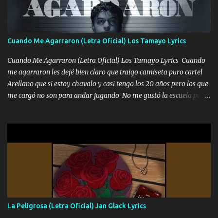
duele no tenerte aquí sabiendo que moría por ti yo y la luna
cantamos y por ti nos embriagamos Quién sabe qué será de mí si
contigo fui muy feliz a lo mejor no lloró pero muy en el fondo te
adoro
Cuando Me Agarraron (Letra Oficial) Los Tamayo Lyrics
Cuando Me Agarraron (Letra Oficial) Los Tamayo Lyrics Cuando
me agarraron les dejé bien claro que traigo camiseta puro cartel
Arellano que si estoy chavalo y casi tengo los 20 años pero los que
me cargó no son para andar jugando No me gustó la escuela pero
las libretas para el otro lado las fuimos mandando Ya nos
difamaron y nos han tachado sigue la vieja guardia y sigue bien
firme el legado que si como me llamó varios ya se han preguntado
Yo Soy El De Las Pacas Sobrino Del Brazo Armad0 Con mi Glock
fajado y mi R terciado me van a ver allá por TJ para un licenciado
mando un abrazo andamos al cien Choritas también Música
Ando en la colonia bien acelerado traigo un M2 que nunca me ha
fallado para mi compadre mandó un fuerte abrazo también al
Especial sabe que lo apreciamos En los mejores antros me verán
La Peligrosa (Letra Oficial) Jan Glack Lyrics
tomando con mujeres hermosas y botellas destapando siempre