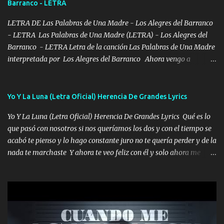
Barranco - LETRA
misma piedra me vuelvo a tropezar Cuando ando de enamorado
en corto me tiró a per...
LETRA DE Las Palabras de Una Madre - Los Alegres del Barranco
- LETRA Las Palabras de Una Madre (LETRA) - Los Alegres del
Barranco - LETRA Letra de la canción Las Palabras de Una Madre
interpretada por Los Alegres del Barranco Ahora vengo a
visitarte, a tu txumba a saludarte, se que del cielo me vez y desde
halla has de cuidarme, son palabras de una madre, que lleva en el
viento a su hijo y aunque ahora ya este con Dios el destino así lo
Yo Y La Luna (Letra Oficial) Herencia De Grandes Lyrics
quiso, él tiempo sigue pasando y nunca te olvidaremos, aquí
Yo Y La Luna (Letra Oficial) Herencia De Grandes Lyrics Qué es lo
seguiré esperando hasta volvernos a vernos El recuerdo que yo
que pasó con nosotros si nos queríamos los dos y con el tiempo se
tengo de mi mente no se va, en mi corazón me llevo lo mismo que
acabó te pienso y lo hago constante juro no te quería perder y de la
tu papá, a veces me pongo triste porque no puedo mirarte, mas se
nada te marchaste Y ahora te veo feliz con él y solo ahora me
que tu me escuchas porque tu eres mi gran ángel, El desespero me
quedé yo y la luna cantamos y por ti nos embriagamos' Quién
llega para reunirme contigo, tu iluminas mi sendero por siempre
sabe que será de mí si contigo fue muy feliz a lo mejor no lloro
serás mi niño, del amor que yo te tengo es co...
pero muy en el fondo te adoro' Música Me muero por ir a buscarte
pero eso ya no va a pasar me perderé en la soledad Porque me
mirabas bonito si yo no fui el final feliz el final fue triste pa mí Y