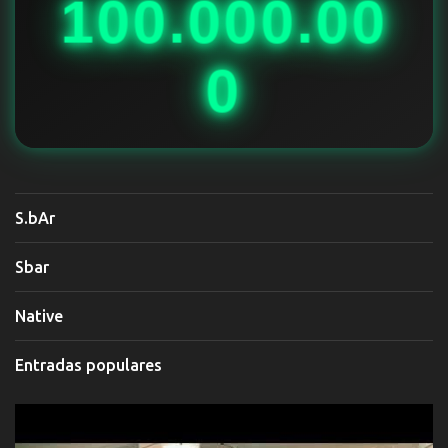
100.000.00
s
0
S.bAr
Sbar
Native
Entradas populares