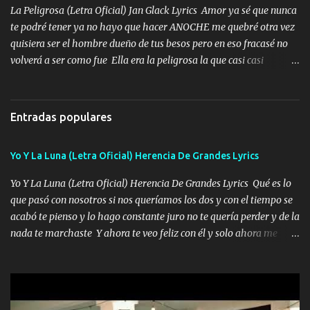
bien cuidado bien atrabancado y a los que me conocen ya saben de
La Peligrosa (Letra Oficial) Jan Glack Lyrics Amor ya sé que nunca
lo que hablo Entre lob...
te podré tener ya no hayo que hacer ANOCHE me quebré otra vez
quisiera ser el hombre dueño de tus besos pero en eso fracasé no
volverá a ser como fue Ella era la peligrosa la que casi casi
convertí en mi esposa la que no importaba si llegaba tarde se
ponía contenta con un par de rosas Y aunque pasen cien años cien
años solo pienso en ti mami no me crees se que no me crees
Entradas populares
Música Amar me duele estoy rodeado de mujeres pero solo
quieren billetes y yo que solo ocupo verte Recuerdo echábamos
Yo Y La Luna (Letra Oficial) Herencia De Grandes Lyrics
pasión en la troca tus labios besándome yo quitándote la ropa no
quiero que sea nunca con otra yo quiero llevarte a la Luna y si
Yo Y La Luna (Letra Oficial) Herencia De Grandes Lyrics Qué es lo
quieres en ese momento te pido que seas mi esposa Chingada
que pasó con nosotros si nos queríamos los dos y con el tiempo se
madre no quiero dejar de tenerte no ayuda la p'uta loquera y al
acabó te pienso y lo hago constante juro no te quería perder y de la
chile quisiera ser menos de ti dependiente la pinche tristeza me
nada te marchaste Y ahora te veo feliz con él y solo ahora me
encierra princesa tu sabes que nunca saldras de mi mente Ella era
quedé yo y la luna cantamos y por ti nos embriagamos' Quién
la peligro...
sabe que será de mí si contigo fue muy feliz a lo mejor no lloro
pero muy en el fondo te adoro' Música Me muero por ir a buscarte
pero eso ya no va a pasar me perderé en la soledad Porque me