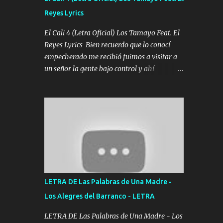
agarrar el vuelo y la mente y tranquilizando
Reyes Lyrics
Tomense un buen trago Y así es como
empezamos los versos que voy cantando
El Cali 4 (Letra Oficial) Los Tamayo Feat. El
(Music) A vido alta y bajas La carreta se
Reyes Lyrics Bien recuerdo que lo conocí
atora Pero nunca le aflojamos Ya me han
empecherado me recibió fuimos a visitar a
pasado cosas Y aunque ustedes no sepan
un señor la gente bajo control y ahí
Pero la vida es muy corta Hay que echarle
empezamos los versos pa anotar el corridón
chingazos Y seguir trabajando porque nada
Y en la escuelita con mi carnal y a Cuervito
es...
mandó a saludar la bergacera del Alamar
pensó no llegó al final y aquí se cumplen las
reglas no secuestr0 no r0bar De La C giró la
orden nos comanda el doble P bien firmes
con Alto PRIETO y la camisa es color Verde y
peleam0s la Bandera por todita a la ciudad
con los drones patrullando la Frontera De
LETRA DE Las Palabras de Una Madre -
Tijuana Bulevares Bellas Artes me ve en las
Los Alegres del Barranco - LETRA
blancas ya hace falta mi APA FLACO verde
se le extraña pa que sepan Aquí Pura GENTE
LETRA DE Las Palabras de Una Madre - Los