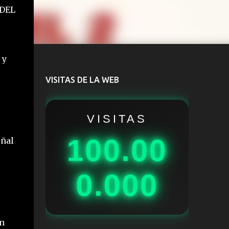
 DEL
 y
VISITAS DE LA WEB
VISITAS
100.00
eñal
0.000
un