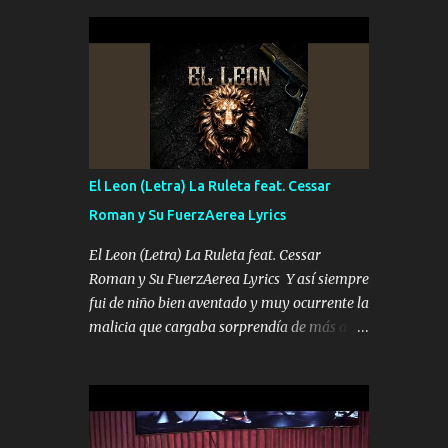
seguridad del jefe Pa que disfrute a Canelos
conciertos más que llenar Se mueven solo
Es el DOS de los HERMANOS un cerebro 🧠
por el interés P...
inteligente junto con su hermano el TRES
blindado el Estado tiene andan ESPERANDO
al UNO QUE PRONTO ESTARÁ PRESENTE
Que no falten las bucanas ni tampoco las
mujeres porque es platica de grandes por eso
hay que estar alegres doy las instrucciones
El Leon (Letra) La Ruleta feat. Cessar
para atender los deberes Música Si es que
Roman y Su FuerzAerea Lyrics
salta algún problema de confianza tengo
gente ahí está el Hombre Cuarenta y
El Leon (Letra) La Ruleta feat. Cessar
también Pariente 7 arreglan cualquier
Roman y Su FuerzAerea Lyrics Y así siempre
problema no más es cuestión que ordené
fui de niño bien aventado y muy ocurrente la
NOS HACE FALTA UN HERMANO DE CLAVE
malicia que cargaba sorprendía de más a la
ERA EL 24 SIEMPRE FUE UN HOMBRE
gente Este león ya está curtido en selva de
VALIENTE POR ALGO M'URIÓ PELEAND0
asfalto y ando en los veinte 20 claro son mis
SIEMPRE VIO POR LA FAMILIA PARA QUE
años Leon mi clave por si hay pendiente
SIGA EL LEGADO Es el DOS de los
Tranquilo me la navego ando en lo mío sin
HERMANOS un cerebro inteligente y com...
ni un pendiente si hay problemas lo