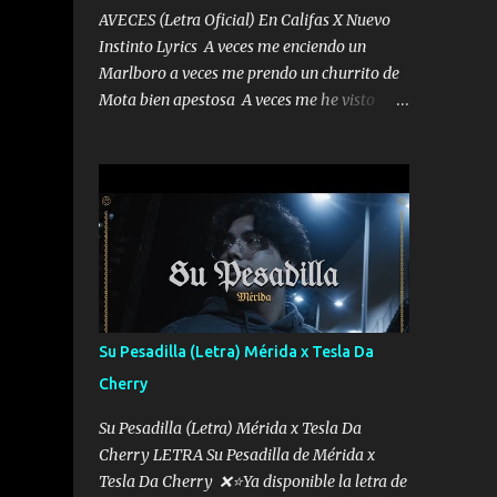
AVECES (Letra Oficial) En Califas X Nuevo
Instinto Lyrics A veces me enciendo un
Marlboro a veces me prendo un churrito de
Mota bien apestosa A veces me he visto
tumbado a veces me visto como un
Licenciado como si fuera un abogado El
chiste es que hago lo que quiero pues así soy
me mandó yo tengo el control a todos yo les
paro el dedo soy hocicon un malcriado un
malandrón Que Les importa no saben nada
falsas las risas las que me miran hay gente
corriente no quieren verte subir de level
trucha mis plebes Música A veces me pongo
Su Pesadilla (Letra) Mérida x Tesla Da
un sombrero a veces me ven la cachucha de
Cherry
lado con la mirada siempre en alto A veces
me fajó una super o a veces me fajó una
Su Pesadilla (Letra) Mérida x Tesla Da
Glock siempre armado todas las
Cherry LETRA Su Pesadilla de Mérida x
generaciones yo traigo El chiste es que hago
Tesla Da Cherry ❌⭐Ya disponible la letra de