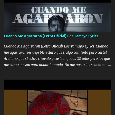
pero eso ya no va a pasar me perderé en la soledad Porque me
mirabas bonito si yo no fui el final feliz el final fue triste pa mí Y
duele no tenerte aquí sabiendo que moría por ti yo y la luna
cantamos y por ti nos embriagamos Quién sabe qué será de mí si
contigo fui muy feliz a lo mejor no lloró pero muy en el fondo te
adoro
Cuando Me Agarraron (Letra Oficial) Los Tamayo Lyrics
Cuando Me Agarraron (Letra Oficial) Los Tamayo Lyrics Cuando
me agarraron les dejé bien claro que traigo camiseta puro cartel
Arellano que si estoy chavalo y casi tengo los 20 años pero los que
me cargó no son para andar jugando No me gustó la escuela pero
las libretas para el otro lado las fuimos mandando Ya nos
difamaron y nos han tachado sigue la vieja guardia y sigue bien
firme el legado que si como me llamó varios ya se han preguntado
Yo Soy El De Las Pacas Sobrino Del Brazo Armad0 Con mi Glock
fajado y mi R terciado me van a ver allá por TJ para un licenciado
mando un abrazo andamos al cien Choritas también Música
Ando en la colonia bien acelerado traigo un M2 que nunca me ha
fallado para mi compadre mandó un fuerte abrazo también al