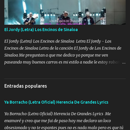
cuidan los santos y mi Dios cada día con mas ganas le doy todo
por un futuro mejor Música Empecé desde los trece y hasta la
fecha aún sigo vigente no soy manchado soy bueno pero si me
alteró de repente Mi carnal Abel aun lado ni uno con el otro no se
El Jordy (Letra) Los Encinos de Sinaloa
ha rajado pal Chinchillas un saludo y para un amigo que está en
Peñasco Me fajó una Glock al cinto y de Louis Vuitton son mis
El Jordy (Letra) Los Encinos de Sinaloa Letra El Jordy - Los
zapatos mi es...
Encinos de Sinaloa Letra de la canción El Jordy de Los Encinos de
Sinaloa Me preguntan a que me dedico yo porque me ven
paseando muy buenos carros es mi estilo a nadie le estoy robando
discretamente cumplo yo bien mi trabajo De Tijuana a los rumbos
de L.A de muy joven me vine para el otro lado a los dieciséis me
miraban trabajando la escuela dejé el dinero estaba escaso Mi
Entradas populares
familia que nunca les falte nada es la gran razón que a diario me
refo el cuero mientras viva nunca les faltará nada mis dos hijos y
Ya Borracho (Letra Oficial) Herencia De Grandes Lyrics
mi esposa no se ra'ja Música Me rodearon y la puerta me
tumbaron prisionero en caliente me llevaron me achacaba cargos
Ya Borracho (Letra Oficial) Herencia De Grandes Lyrics Me
que estaban muy raros me gritaba a donde tienes el clavo Yo me
enamoré y creo que me fui de paso hoy me declaro un loco
enfiesto me gusta vivir en grande más me cuido me gusta ser
obsesionado y no te espantes pues no es nada malo pero es que tú