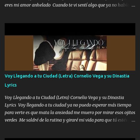
responsable hay rateros envidiosos que no falten mi dios es grande
eres mi amor anhelado Cuando te vi sentí algo que ya no había
me cuida de las maldades Pa el equipo aquí le mando un abrazo
aquí quise elegir por mí y me decidí por ti Y ya borracho me
que conmigo aquí tiene mi respaldo...
parqueo por tu ventana para llevarte las canciones que te encantan
pa enamorarte las flores no son tan caras pero llevan todo el
cariño de mi alma Que pa febrero vendré frente a ti con mis
preguntas y digas que sí hacernos novios y verte feliz y muy
contenta como yo por ti Música Pregúntame qué es lo que me
enamora pa describirte unas cuantas horas también pregunta que
quiero contigo que seas dichosa al estar conmigo Y ya borracho
contéstame la llamada pa dedicarte unas bonitas palabras así
Voy Llegando a tu Ciudad (Letra) Cornelio Vega y su Dinastia
borracho me animo a decirte todo y puedo describirlo mucho que
Lyrics
me encantes Decirte que me siento muy feliz y emocionado por
tenerte aquí espero que quiera...
Voy Llegando a tu Ciudad (Letra) Cornelio Vega y su Dinastia
Lyrics Voy llegando a tu ciudad ya no puedo esperar más tiempo
para verte es que mata la ansiedad me muero por mirar esos ojitos
verdes Me saldré de la rutina y giraré mi vida para que tú estés en
ella como debe ser Yo sé que eres conocida que varios te tiran pero
no merecen y dile ya a tus amigas que no te presenten con más