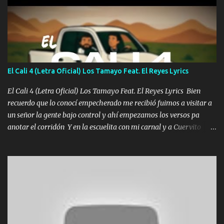
coronamos Se jala los marciales Y sus guitarras ya van sonando
Un gallardo me prendo Para agarrar el vuelo y la mente y
tranquilizando Tomense un buen trago Y así es como empezamos
los versos que voy cantando (Music) A vido alta y bajas La carreta
se atora Pero nunca le aflojamos Ya me han pasado cosas Y
aunque ustedes no sepan Pero la vida es muy corta Hay que
El Cali 4 (Letra Oficial) Los Tamayo Feat. El Reyes Lyrics
echarle chingazos Y seguir trabajando porque nada es...
El Cali 4 (Letra Oficial) Los Tamayo Feat. El Reyes Lyrics Bien
recuerdo que lo conocí empecherado me recibió fuimos a visitar a
un señor la gente bajo control y ahí empezamos los versos pa
anotar el corridón Y en la escuelita con mi carnal y a Cuervito
mandó a saludar la bergacera del Alamar pensó no llegó al final y
aquí se cumplen las reglas no secuestr0 no r0bar De La C giró la
orden nos comanda el doble P bien firmes con Alto PRIETO y la
camisa es color Verde y peleam0s la Bandera por todita a la ciudad
con los drones patrullando la Frontera De Tijuana Bulevares
Bellas Artes me ve en las blancas ya hace falta mi APA FLACO
verde se le extraña pa que sepan Aquí Pura GENTE DE LA RANA 🐸
POR CLAVE ES EL CALI 4 EN LA CIUDAD TIJUANA Música Al