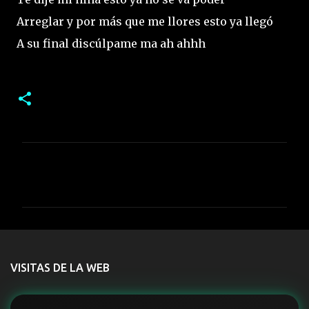
Arreglar y por más que me llores esto ya llegó
A su final discúlpame ma ah ahhh
C
o
m
e
n
t
VISITAS DE LA WEB
a
r