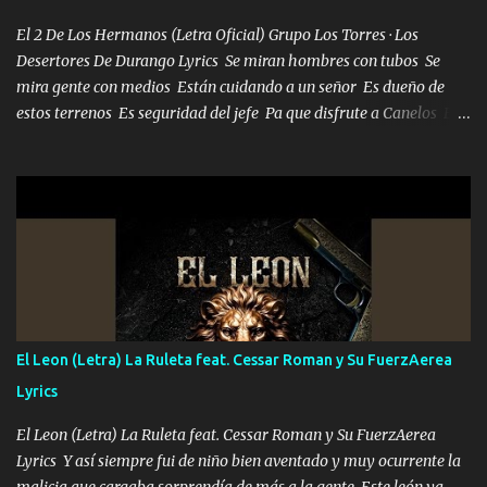
mueven solo por el interés P...
El 2 De Los Hermanos (Letra Oficial) Grupo Los Torres · Los
Desertores De Durango Lyrics Se miran hombres con tubos Se
mira gente con medios Están cuidando a un señor Es dueño de
estos terrenos Es seguridad del jefe Pa que disfrute a Canelos Es
el DOS de los HERMANOS un cerebro 🧠 inteligente junto con su
hermano el TRES blindado el Estado tiene andan ESPERANDO al
UNO QUE PRONTO ESTARÁ PRESENTE Que no falten las bucanas
ni tampoco las mujeres porque es platica de grandes por eso hay
que estar alegres doy las instrucciones para atender los deberes
Música Si es que salta algún problema de confianza tengo gente
ahí está el Hombre Cuarenta y también Pariente 7 arreglan
cualquier problema no más es cuestión que ordené NOS HACE
FALTA UN HERMANO DE CLAVE ERA EL 24 SIEMPRE FUE UN
El Leon (Letra) La Ruleta feat. Cessar Roman y Su FuerzAerea
HOMBRE VALIENTE POR ALGO M'URIÓ PELEAND0 SIEMPRE
Lyrics
VIO POR LA FAMILIA PARA QUE SIGA EL LEGADO Es el DOS de
los HERMANOS un cerebro inteligente y com...
El Leon (Letra) La Ruleta feat. Cessar Roman y Su FuerzAerea
Lyrics Y así siempre fui de niño bien aventado y muy ocurrente la
malicia que cargaba sorprendía de más a la gente Este león ya