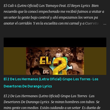
pues hay charola les voy a dar hasta topar pues no hay de otra...
El Cali 4 (Letra Oficial) Los Tamayo Feat. El Reyes Lyrics Bien
recuerdo que lo conocí empecherado me recibió fuimos a visitar a
un señor la gente bajo control y ahí empezamos los versos pa
anotar el corridón Y en la escuelita con mi carnal y a Cuervito
mandó a saludar la bergacera del Alamar pensó no llegó al final y
aquí se cumplen las reglas no secuestr0 no r0bar De La C giró la
orden nos comanda el doble P bien firmes con Alto PRIETO y la
camisa es color Verde y peleam0s la Bandera por todita a la ciudad
con los drones patrullando la Frontera De Tijuana Bulevares
Bellas Artes me ve en las blancas ya hace falta mi APA FLACO
verde se le extraña pa que sepan Aquí Pura GENTE DE LA RANA 🐸
POR CLAVE ES EL CALI 4 EN LA CIUDAD TIJUANA Música Al
tirante andamos mi carnal atento a cualquier necesidad no porque
El 2 De Los Hermanos (Letra Oficial) Grupo Los Torres · Los
se ve limpio el camino nos confiamos al andar y nunca con la
Desertores De Durango Lyrics
misma piedra me vuelvo a tropezar Cuando ando de enamorado
en corto me tiró a per...
El 2 De Los Hermanos (Letra Oficial) Grupo Los Torres · Los
Desertores De Durango Lyrics Se miran hombres con tubos Se
mira gente con medios Están cuidando a un señor Es dueño de