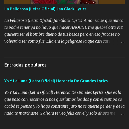
Especial sabe que lo apreciamos En los mejores antros me verán
La Peligrosa (Letra Oficial) Jan Glack Lyrics
tomando con mujeres hermosas y botellas destapando siempre
bien cuidado bien atrabancado y a los que me conocen ya saben de
La Peligrosa (Letra Oficial) Jan Glack Lyrics Amor ya sé que nunca
lo que hablo Entre lob...
te podré tener ya no hayo que hacer ANOCHE me quebré otra vez
quisiera ser el hombre dueño de tus besos pero en eso fracasé no
volverá a ser como fue Ella era la peligrosa la que casi casi
convertí en mi esposa la que no importaba si llegaba tarde se
ponía contenta con un par de rosas Y aunque pasen cien años cien
años solo pienso en ti mami no me crees se que no me crees
Entradas populares
Música Amar me duele estoy rodeado de mujeres pero solo
quieren billetes y yo que solo ocupo verte Recuerdo echábamos
Yo Y La Luna (Letra Oficial) Herencia De Grandes Lyrics
pasión en la troca tus labios besándome yo quitándote la ropa no
quiero que sea nunca con otra yo quiero llevarte a la Luna y si
Yo Y La Luna (Letra Oficial) Herencia De Grandes Lyrics Qué es lo
quieres en ese momento te pido que seas mi esposa Chingada
que pasó con nosotros si nos queríamos los dos y con el tiempo se
madre no quiero dejar de tenerte no ayuda la p'uta loquera y al
acabó te pienso y lo hago constante juro no te quería perder y de la
chile quisiera ser menos de ti dependiente la pinche tristeza me
nada te marchaste Y ahora te veo feliz con él y solo ahora me
encierra princesa tu sabes que nunca saldras de mi mente Ella era
quedé yo y la luna cantamos y por ti nos embriagamos' Quién
la peligro...
sabe que será de mí si contigo fue muy feliz a lo mejor no lloro