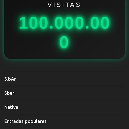
i
VISITAS
o
100.000.00
s
0
S.bAr
Sbar
Native
Entradas populares