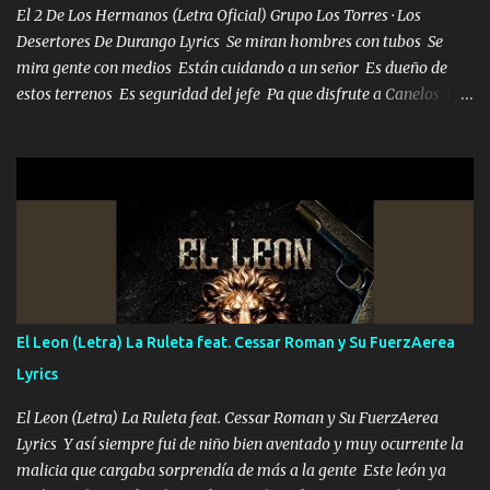
El 2 De Los Hermanos (Letra Oficial) Grupo Los Torres · Los
Desertores De Durango Lyrics Se miran hombres con tubos Se
mira gente con medios Están cuidando a un señor Es dueño de
estos terrenos Es seguridad del jefe Pa que disfrute a Canelos Es
el DOS de los HERMANOS un cerebro 🧠 inteligente junto con su
hermano el TRES blindado el Estado tiene andan ESPERANDO al
UNO QUE PRONTO ESTARÁ PRESENTE Que no falten las bucanas
ni tampoco las mujeres porque es platica de grandes por eso hay
que estar alegres doy las instrucciones para atender los deberes
Música Si es que salta algún problema de confianza tengo gente
ahí está el Hombre Cuarenta y también Pariente 7 arreglan
cualquier problema no más es cuestión que ordené NOS HACE
FALTA UN HERMANO DE CLAVE ERA EL 24 SIEMPRE FUE UN
El Leon (Letra) La Ruleta feat. Cessar Roman y Su FuerzAerea
HOMBRE VALIENTE POR ALGO M'URIÓ PELEAND0 SIEMPRE
Lyrics
VIO POR LA FAMILIA PARA QUE SIGA EL LEGADO Es el DOS de
los HERMANOS un cerebro inteligente y com...
El Leon (Letra) La Ruleta feat. Cessar Roman y Su FuerzAerea
Lyrics Y así siempre fui de niño bien aventado y muy ocurrente la
malicia que cargaba sorprendía de más a la gente Este león ya