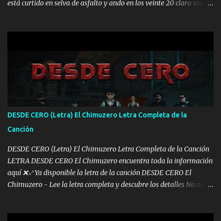
está curtido en selva de asfalto y ando en los veinte 20 claro son
mis años Leon mi clave por si hay pendiente Tranquilo me la
navego ando en lo mío sin ni un pendiente si hay problemas lo
arreglamos padrino yo brincó en caliente Y No me paran aquí hay
pa más pues hay charola les voy a dar hasta topar pues no hay de
otra Música Surcando bien mi camino voy por mi línea no veo a
los lados aquel que no corre vuela no se me duerm voy chicoteado
Ya pasé varias hazañas ya tienen rato que me agarran el colmillo
de este León los estatales no sé esperaron Al tiro esta la PrimiZa
también la nueve que cargo al lado doy la mano al que su amigo y
DESDE CERO (Letra) El Chimuzero Letra Completa de la
al traicionero damos pa abajo Y No me paran aquí hay pa más
Canción
pues hay charola les voy a dar hasta topar pues no hay de otra...
DESDE CERO (Letra) El Chimuzero Letra Completa de la Canción
LETRA DESDE CERO El Chimuzero encuentra toda la información
aquí ❌♐ Ya disponible la letra de la canción DESDE CERO El
Chimuzero - Lee la letra completa y descubre los detalles No nací
en cuna de oro , Pero Andamos Firmes Buscando el Billete. Cómo
Vengo desde Cero Se que Solo Plata. No es lo Suficiente, Soy De
muy Pocos amigos los que están conmigo las Gracias por todo , Mi