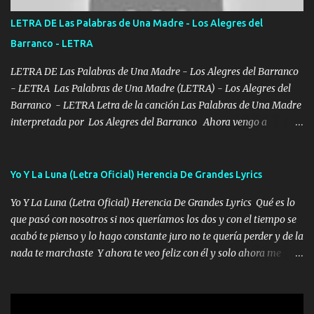
tirante andamos mi carnal atento a cualquier necesidad no porque
LETRA DE Las Palabras de Una Madre - Los Alegres del
se ve limpio el camino nos confiamos al andar y nunca con la
Barranco - LETRA
misma piedra me vuelvo a tropezar Cuando ando de enamorado
en corto me tiró a per...
LETRA DE Las Palabras de Una Madre - Los Alegres del Barranco
- LETRA Las Palabras de Una Madre (LETRA) - Los Alegres del
Barranco - LETRA Letra de la canción Las Palabras de Una Madre
interpretada por Los Alegres del Barranco Ahora vengo a
visitarte, a tu txumba a saludarte, se que del cielo me vez y desde
halla has de cuidarme, son palabras de una madre, que lleva en el
viento a su hijo y aunque ahora ya este con Dios el destino así lo
Yo Y La Luna (Letra Oficial) Herencia De Grandes Lyrics
quiso, él tiempo sigue pasando y nunca te olvidaremos, aquí
Yo Y La Luna (Letra Oficial) Herencia De Grandes Lyrics Qué es lo
seguiré esperando hasta volvernos a vernos El recuerdo que yo
que pasó con nosotros si nos queríamos los dos y con el tiempo se
tengo de mi mente no se va, en mi corazón me llevo lo mismo que
acabó te pienso y lo hago constante juro no te quería perder y de la
tu papá, a veces me pongo triste porque no puedo mirarte, mas se
nada te marchaste Y ahora te veo feliz con él y solo ahora me
que tu me escuchas porque tu eres mi gran ángel, El desespero me
quedé yo y la luna cantamos y por ti nos embriagamos' Quién
llega para reunirme contigo, tu iluminas mi sendero por siempre
sabe que será de mí si contigo fue muy feliz a lo mejor no lloro
serás mi niño, del amor que yo te tengo es co...
pero muy en el fondo te adoro' Música Me muero por ir a buscarte