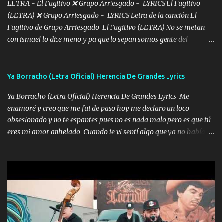
Intentar... ...
LETRA - El Fugitivo ❌ Grupo Arriesgado - LYRICS El Fugitivo
(LETRA) ❌ Grupo Arriesgado - LYRICS Letra de la canción El
Fugitivo de Grupo Arriesgado El Fugitivo (LETRA) No se metan
con ismael lo dice meño y pa que lo sepan somos gente del
sombrero y la mayiza aquí se respeta pa los rumbos del azache
paseo tranquilo pues son mi tierra por ahí les tire una clave y del M
grande traemos la bandera 04 se oye por los radios y bien
Ya Borracho (Letra Oficial) Herencia De Grandes Lyrics
pendientes andan los chávalos la espalda me van cuidando y si se
Ya Borracho (Letra Oficial) Herencia De Grandes Lyrics Me
ofrece también peleam'os bien atentó el compa huicho la corta al
enamoré y creo que me fui de paso hoy me declaro un loco
cinto y radios colgados cuando salimos del rancho carros
obsesionado y no te espantes pues no es nada malo pero es que tú
blindándos y bien equipados no somos gente de problemas pero
eres mi amor anhelado Cuando te vi sentí algo que ya no había
defendemos muy bien nuestra tierra buena sombra nos cobija y el
aquí quise elegir por mí y me decidí por ti Y ya borracho me
mismo ranchero es el que patrocina No crean que se me ah
parqueo por tu ventana para llevarte las canciones que te encantan
olvidado en aqueyos topes aquel atentado rápido corrió el mitote
pa enamorarte las flores no son tan caras pero llevan todo el
y con voz de mando les dijo don mayo que rescaten a manuel
cariño de mi alma Que pa febrero vendré frente a ti con mis
porque lo estimo y lo quiero ami lado vivi...
preguntas y digas que sí hacernos novios y verte feliz y muy
contenta como yo por ti Música Pregúntame qué es lo que me
enamora pa describirte unas cuantas horas también pregunta que