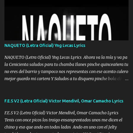
Mesa será Compartida con los que Estuvieron Cuando estuve Solo.
❌ www.elnorteduro.com ❌ Yo No limito los Sueños , si no existe
Uno pues Hallamos Modos , Si me caigo me Levanto, Aprendo Del
Error Y me sacudo El Lodo ❌ www.elnorteduro.com ❌ El Dinero
No me falta Pero Tampoco me Estorba , Por Eso Manejo Todo
Bien Regido Por mis Normas . Aquí no Se Sufre de Ego vengo Desde
NAQUETO (Letra Oficial) Yng Lvcas Lyrics
Abajo y me costó subir Fue Con Trabajo Y Esfuerzo, Nada es
Regalado Me Super Invertir A Mí lado Una Princesa que A pesar de
NAQUETO (Letra Oficial) Yng Lvcas Lyrics Ahora va la mía y va pa
Todo Siempre a estado ahí . Hecho pa...
la Cenicienta saludos para tu chamba Ilanes pinche quinceañera tu
no eres del barrio y tampoco nos representas con ese acento culero
mejor guardo mi cartera Y Saludos a tu disquera pinche bola de
corrientes de Candela no trae nada y de música mucho menos te
robaron en tu casa y a tus padres como perros los traían
amarrados y tu escondido entre el miedo Que el chacal mas caro
F.E.S V2 (Letra Oficial) Victor Mendivil, Omar Camacho Lyrics
eso solo lo dices tú por ahí me llegó el rumor que eso viene de
F.E.S V2 (Letra Oficial) Victor Mendivil, Omar Camacho Lyrics
timbo tú tu ropa y tus joyas están iguales a ti todas nacas todas
Tenis con once picos los traigo ensangrentados unos me dicen el
chafas baratas como TAfi Y un trofeo para Jiménez por dejarse
chino y eso que ando en todos lados Ando en uno con el Jelty
embarazar aunque aquí huele algo raro y es que tu no estas jamas