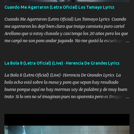
madre no quiero dejar de tenerte no ayuda la p'uta loquera y al
Cuando Me Agarraron (Letra Oficial) Los Tamayo Lyrics
chile quisiera ser menos de ti dependiente la pinche tristeza me
encierra princesa tu sabes que nunca saldras de mi mente Ella era
Cuando Me Agarraron (Letra Oficial) Los Tamayo Lyrics Cuando
la peligro...
me agarraron les dejé bien claro que traigo camiseta puro cartel
Arellano que si estoy chavalo y casi tengo los 20 años pero los que
me cargó no son para andar jugando No me gustó la escuela pero
las libretas para el otro lado las fuimos mandando Ya nos
difamaron y nos han tachado sigue la vieja guardia y sigue bien
firme el legado que si como me llamó varios ya se han preguntado
La Bola 8 (Letra Oficial) (Live) · Herencia De Grandes Lyrics
Yo Soy El De Las Pacas Sobrino Del Brazo Armad0 Con mi Glock
La Bola 8 (Letra Oficial) (Live) · Herencia De Grandes Lyrics La
fajado y mi R terciado me van a ver allá por TJ para un licenciado
bola ocho está sobre la mesa y para que sepan hay resultado
mando un abrazo andamos al cien Choritas también Música
bueno porque aquí no hay mermas soy de palabra y de muy buen
Ando en la colonia bien acelerado traigo un M2 que nunca me ha
trato Si lo ven no sé imaginan pues no aparenta pero es Bragado a
fallado para mi compadre mandó un fuerte abrazo también al
cualquiera lo saluda que dice mi toro como ha estado No soy de
Especial sabe que lo apreciamos En los mejores antros me verán
muchos amigos los que yo tengo ya están contados mi familia es
tomando con mujeres hermosas y botellas destapando siempre
lo primero que cualquier cosa es un gran regalo Siempre me van a
bien cuidado bien atrabancado y a los que me conocen ya saben de
ver solo más no ando solo ai ta el aparato con cargador extendido
lo que hablo Entre lob...
para lucirlo yo aquí lo calmo Y mis collares me dan protección me