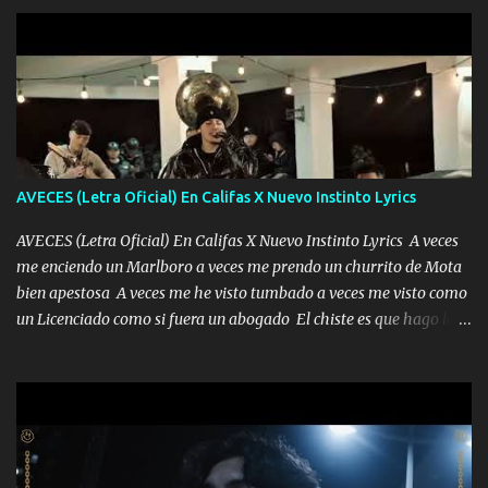
AVECES (Letra Oficial) En Califas X Nuevo Instinto Lyrics
AVECES (Letra Oficial) En Califas X Nuevo Instinto Lyrics A veces
me enciendo un Marlboro a veces me prendo un churrito de Mota
bien apestosa A veces me he visto tumbado a veces me visto como
un Licenciado como si fuera un abogado El chiste es que hago lo
que quiero pues así soy me mandó yo tengo el control a todos yo
les paro el dedo soy hocicon un malcriado un malandrón Que Les
importa no saben nada falsas las risas las que me miran hay gente
corriente no quieren verte subir de level trucha mis plebes Música
A veces me pongo un sombrero a veces me ven la cachucha de lado
con la mirada siempre en alto A veces me fajó una super o a veces