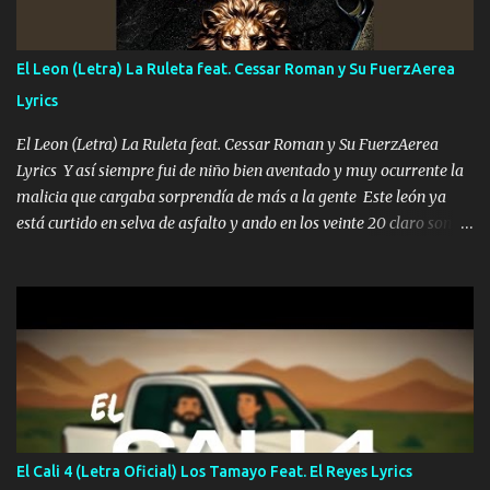
me fajó una Glock siempre armado todas las generaciones yo
traigo El chiste es que hago lo que quiero pues así soy me mandó
yo tengo el control a todos yo les paro el dedo soy hocicon un
El Leon (Letra) La Ruleta feat. Cessar Roman y Su FuerzAerea
malcriado un malandrón Que Les importa no saben nada falsas
Lyrics
las risas las que me miran hay gente corriente no quieren ve...
El Leon (Letra) La Ruleta feat. Cessar Roman y Su FuerzAerea
Lyrics Y así siempre fui de niño bien aventado y muy ocurrente la
malicia que cargaba sorprendía de más a la gente Este león ya
está curtido en selva de asfalto y ando en los veinte 20 claro son
mis años Leon mi clave por si hay pendiente Tranquilo me la
navego ando en lo mío sin ni un pendiente si hay problemas lo
arreglamos padrino yo brincó en caliente Y No me paran aquí hay
pa más pues hay charola les voy a dar hasta topar pues no hay de
otra Música Surcando bien mi camino voy por mi línea no veo a
los lados aquel que no corre vuela no se me duerm voy chicoteado
Ya pasé varias hazañas ya tienen rato que me agarran el colmillo
de este León los estatales no sé esperaron Al tiro esta la PrimiZa
también la nueve que cargo al lado doy la mano al que su amigo y
El Cali 4 (Letra Oficial) Los Tamayo Feat. El Reyes Lyrics
al traicionero damos pa abajo Y No me paran aquí hay pa más