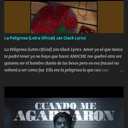
coronamos Se jala los marciales Y sus guitarras ya van sonando
Un gallardo me prendo Para agarrar el vuelo y la mente y
tranquilizando Tomense un buen trago Y así es como empezamos
los versos que voy cantando (Music) A vido alta y bajas La carreta
se atora Pero nunca le aflojamos Ya me han pasado cosas Y
aunque ustedes no sepan Pero la vida es muy corta Hay que
La Peligrosa (Letra Oficial) Jan Glack Lyrics
echarle chingazos Y seguir trabajando porque nada es...
La Peligrosa (Letra Oficial) Jan Glack Lyrics Amor ya sé que nunca
te podré tener ya no hayo que hacer ANOCHE me quebré otra vez
quisiera ser el hombre dueño de tus besos pero en eso fracasé no
volverá a ser como fue Ella era la peligrosa la que casi casi
convertí en mi esposa la que no importaba si llegaba tarde se
ponía contenta con un par de rosas Y aunque pasen cien años cien
años solo pienso en ti mami no me crees se que no me crees
Música Amar me duele estoy rodeado de mujeres pero solo
quieren billetes y yo que solo ocupo verte Recuerdo echábamos
pasión en la troca tus labios besándome yo quitándote la ropa no
quiero que sea nunca con otra yo quiero llevarte a la Luna y si
quieres en ese momento te pido que seas mi esposa Chingada