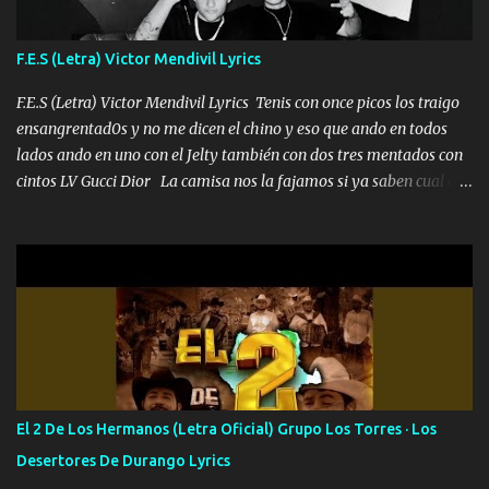
traigo El chiste es que hago lo que quiero pues así soy me mandó
yo tengo el control a todos yo les paro el dedo soy hocicon un
F.E.S (Letra) Victor Mendivil Lyrics
malcriado un malandrón Que Les importa no saben nada falsas
las risas las que me miran hay gente corriente no quieren ve...
F.E.S (Letra) Victor Mendivil Lyrics Tenis con once picos los traigo
ensangrentad0s y no me dicen el chino y eso que ando en todos
lados ando en uno con el Jelty también con dos tres mentados con
cintos LV Gucci Dior La camisa nos la fajamos si ya saben cual es
tanto suena que ya le ardió a tres la trone con el cable en inglés la
camisa no me quito arriba la F.E.S Los caballos de TRX marcan
702 mo cuenta de banco no cuadra con que yo use bots rompiendo
estándares 110 mil records de pistas no me falta mucho para
verme en las revistas Ya pasé Italia Japón Madrid Milán y también
Francia ropa de 100.000 bolas Louis vuitton es mi fragancia
repleta de presidentes la bolsa estoy en mi pic si no se han dado
cuenta chequeen gráficas del kitch
El 2 De Los Hermanos (Letra Oficial) Grupo Los Torres · Los
Desertores De Durango Lyrics