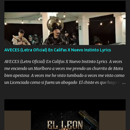
pero muy en el fondo te adoro' Música Me muero por ir a buscarte
pero eso ya no va a pasar me perderé en la soledad Porque me
mirabas bonito si yo no fui el final feliz el final fue triste pa mí Y
duele no tenerte aquí sabiendo que moría por ti yo y la luna
cantamos y por ti nos embriagamos Quién sabe qué será de mí si
contigo fui muy feliz a lo mejor no lloró pero muy en el fondo te
adoro
AVECES (Letra Oficial) En Califas X Nuevo Instinto Lyrics
AVECES (Letra Oficial) En Califas X Nuevo Instinto Lyrics A veces
me enciendo un Marlboro a veces me prendo un churrito de Mota
bien apestosa A veces me he visto tumbado a veces me visto como
un Licenciado como si fuera un abogado El chiste es que hago lo
que quiero pues así soy me mandó yo tengo el control a todos yo
les paro el dedo soy hocicon un malcriado un malandrón Que Les
importa no saben nada falsas las risas las que me miran hay gente
corriente no quieren verte subir de level trucha mis plebes Música
A veces me pongo un sombrero a veces me ven la cachucha de lado
con la mirada siempre en alto A veces me fajó una super o a veces