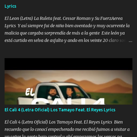
malcriado un malandrón Que Les importa no saben nada falsas
Lyrics
las risas las que me miran hay gente corriente no quieren ve...
El Leon (Letra) La Ruleta feat. Cessar Roman y Su FuerzAerea
Lyrics Y así siempre fui de niño bien aventado y muy ocurrente la
malicia que cargaba sorprendía de más a la gente Este león ya
está curtido en selva de asfalto y ando en los veinte 20 claro son
mis años Leon mi clave por si hay pendiente Tranquilo me la
navego ando en lo mío sin ni un pendiente si hay problemas lo
arreglamos padrino yo brincó en caliente Y No me paran aquí hay
pa más pues hay charola les voy a dar hasta topar pues no hay de
otra Música Surcando bien mi camino voy por mi línea no veo a
los lados aquel que no corre vuela no se me duerm voy chicoteado
Ya pasé varias hazañas ya tienen rato que me agarran el colmillo
de este León los estatales no sé esperaron Al tiro esta la PrimiZa
también la nueve que cargo al lado doy la mano al que su amigo y
El Cali 4 (Letra Oficial) Los Tamayo Feat. El Reyes Lyrics
al traicionero damos pa abajo Y No me paran aquí hay pa más
pues hay charola les voy a dar hasta topar pues no hay de otra...
El Cali 4 (Letra Oficial) Los Tamayo Feat. El Reyes Lyrics Bien
recuerdo que lo conocí empecherado me recibió fuimos a visitar a
un señor la gente bajo control y ahí empezamos los versos pa