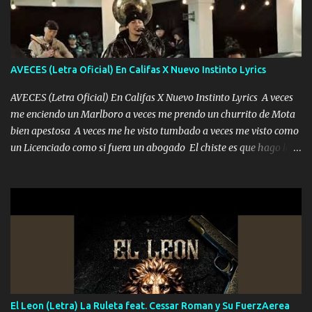
duele no tenerte aquí sabiendo que moría por ti yo y la luna
cantamos y por ti nos embriagamos Quién sabe qué será de mí si
contigo fui muy feliz a lo mejor no lloró pero muy en el fondo te
adoro
AVECES (Letra Oficial) En Califas X Nuevo Instinto Lyrics
AVECES (Letra Oficial) En Califas X Nuevo Instinto Lyrics A veces
me enciendo un Marlboro a veces me prendo un churrito de Mota
bien apestosa A veces me he visto tumbado a veces me visto como
un Licenciado como si fuera un abogado El chiste es que hago lo
que quiero pues así soy me mandó yo tengo el control a todos yo
les paro el dedo soy hocicon un malcriado un malandrón Que Les
importa no saben nada falsas las risas las que me miran hay gente
corriente no quieren verte subir de level trucha mis plebes Música
A veces me pongo un sombrero a veces me ven la cachucha de lado
con la mirada siempre en alto A veces me fajó una super o a veces
me fajó una Glock siempre armado todas las generaciones yo
traigo El chiste es que hago lo que quiero pues así soy me mandó
yo tengo el control a todos yo les paro el dedo soy hocicon un
El Leon (Letra) La Ruleta feat. Cessar Roman y Su FuerzAerea