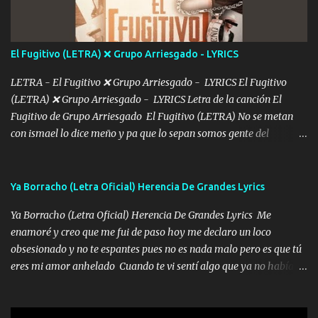
imagino tu sombra Clase azul es el tequila e interior la ropa Clip
cap la champagne el polvo es color rosa Me contacto un ángel eres
tú mi hermosa La que me alegra los días y sigo tomando Y
El Fugitivo (LETRA) ❌ Grupo Arriesgado - LYRICS
pensar... Que tú ya no vas a estar Pasarán... Solito me dejaras
Intentar... ...
LETRA - El Fugitivo ❌ Grupo Arriesgado - LYRICS El Fugitivo
(LETRA) ❌ Grupo Arriesgado - LYRICS Letra de la canción El
Fugitivo de Grupo Arriesgado El Fugitivo (LETRA) No se metan
con ismael lo dice meño y pa que lo sepan somos gente del
sombrero y la mayiza aquí se respeta pa los rumbos del azache
paseo tranquilo pues son mi tierra por ahí les tire una clave y del M
grande traemos la bandera 04 se oye por los radios y bien
Ya Borracho (Letra Oficial) Herencia De Grandes Lyrics
pendientes andan los chávalos la espalda me van cuidando y si se
Ya Borracho (Letra Oficial) Herencia De Grandes Lyrics Me
ofrece también peleam'os bien atentó el compa huicho la corta al
enamoré y creo que me fui de paso hoy me declaro un loco
cinto y radios colgados cuando salimos del rancho carros
obsesionado y no te espantes pues no es nada malo pero es que tú
blindándos y bien equipados no somos gente de problemas pero
eres mi amor anhelado Cuando te vi sentí algo que ya no había
defendemos muy bien nuestra tierra buena sombra nos cobija y el
aquí quise elegir por mí y me decidí por ti Y ya borracho me
mismo ranchero es el que patrocina No crean que se me ah
parqueo por tu ventana para llevarte las canciones que te encantan
olvidado en aqueyos topes aquel atentado rápido corrió el mitote
pa enamorarte las flores no son tan caras pero llevan todo el