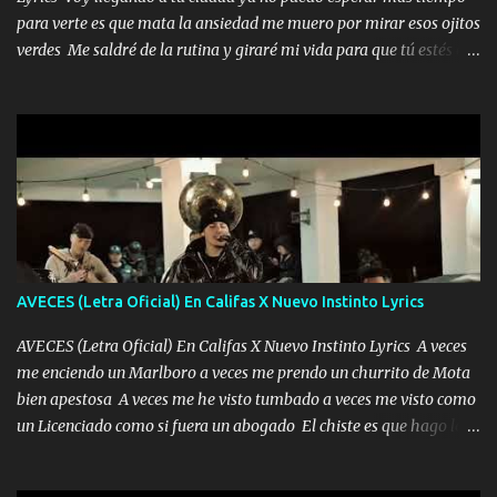
para verte es que mata la ansiedad me muero por mirar esos ojitos
verdes Me saldré de la rutina y giraré mi vida para que tú estés en
ella como debe ser Yo sé que eres conocida que varios te tiran pero
no merecen y dile ya a tus amigas que no te presenten con más
pequeñeces Aquí estoy no dejaré que se te acerquen nadie porque
solo yo tendre el candado 🔒 del amor ❤️ Música Mil y un besos
para dar ya estando en tu ciudad no habrá quien lo detenga si las
copas van de más vayamos a un lugar y cerremos las puertas
Entre alcohol y besos se va incrementado el Fuego en esa
habitación ya no mires más el reloj Única por donde vas me curas
tú mi mal moviendo tu silueta no hay otra que te sea igual te ves
AVECES (Letra Oficial) En Califas X Nuevo Instinto Lyrics
tan especial por eso es que me tientas Aquí estoy no dejaré que se
te acerque nadie porque solo yo tendre el candado 🔒 del a...
AVECES (Letra Oficial) En Califas X Nuevo Instinto Lyrics A veces
me enciendo un Marlboro a veces me prendo un churrito de Mota
bien apestosa A veces me he visto tumbado a veces me visto como
un Licenciado como si fuera un abogado El chiste es que hago lo
que quiero pues así soy me mandó yo tengo el control a todos yo
les paro el dedo soy hocicon un malcriado un malandrón Que Les