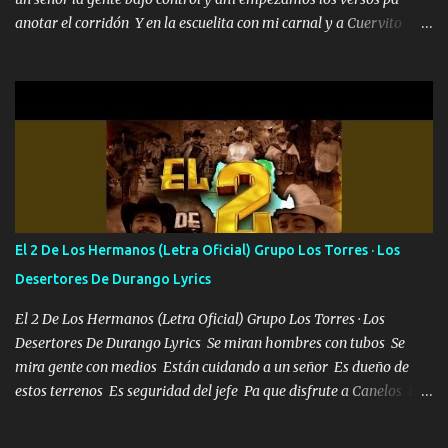
anotar el corridón Y en la escuelita con mi carnal y a Cuervito
mandó a saludar la bergacera del Alamar pensó no llegó al final y
aquí se cumplen las reglas no secuestr0 no r0bar De La C giró la
orden nos comanda el doble P bien firmes con Alto PRIETO y la
camisa es color Verde y peleam0s la Bandera por todita a la ciudad
con los drones patrullando la Frontera De Tijuana Bulevares
Bellas Artes me ve en las blancas ya hace falta mi APA FLACO
verde se le extraña pa que sepan Aquí Pura GENTE DE LA RANA 🐸
POR CLAVE ES EL CALI 4 EN LA CIUDAD TIJUANA Música Al
tirante andamos mi carnal atento a cualquier necesidad no porque
El 2 De Los Hermanos (Letra Oficial) Grupo Los Torres · Los
se ve limpio el camino nos confiamos al andar y nunca con la
Desertores De Durango Lyrics
misma piedra me vuelvo a tropezar Cuando ando de enamorado
en corto me tiró a per...
El 2 De Los Hermanos (Letra Oficial) Grupo Los Torres · Los
Desertores De Durango Lyrics Se miran hombres con tubos Se
mira gente con medios Están cuidando a un señor Es dueño de
estos terrenos Es seguridad del jefe Pa que disfrute a Canelos Es
el DOS de los HERMANOS un cerebro 🧠 inteligente junto con su
hermano el TRES blindado el Estado tiene andan ESPERANDO al