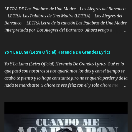
en corto me tiró a per...
LETRA DE Las Palabras de Una Madre - Los Alegres del Barranco
- LETRA Las Palabras de Una Madre (LETRA) - Los Alegres del
Barranco - LETRA Letra de la canción Las Palabras de Una Madre
interpretada por Los Alegres del Barranco Ahora vengo a
visitarte, a tu txumba a saludarte, se que del cielo me vez y desde
halla has de cuidarme, son palabras de una madre, que lleva en el
viento a su hijo y aunque ahora ya este con Dios el destino así lo
Yo Y La Luna (Letra Oficial) Herencia De Grandes Lyrics
quiso, él tiempo sigue pasando y nunca te olvidaremos, aquí
Yo Y La Luna (Letra Oficial) Herencia De Grandes Lyrics Qué es lo
seguiré esperando hasta volvernos a vernos El recuerdo que yo
que pasó con nosotros si nos queríamos los dos y con el tiempo se
tengo de mi mente no se va, en mi corazón me llevo lo mismo que
acabó te pienso y lo hago constante juro no te quería perder y de la
tu papá, a veces me pongo triste porque no puedo mirarte, mas se
nada te marchaste Y ahora te veo feliz con él y solo ahora me
que tu me escuchas porque tu eres mi gran ángel, El desespero me
quedé yo y la luna cantamos y por ti nos embriagamos' Quién
llega para reunirme contigo, tu iluminas mi sendero por siempre
sabe que será de mí si contigo fue muy feliz a lo mejor no lloro
serás mi niño, del amor que yo te tengo es co...
pero muy en el fondo te adoro' Música Me muero por ir a buscarte
pero eso ya no va a pasar me perderé en la soledad Porque me
mirabas bonito si yo no fui el final feliz el final fue triste pa mí Y
duele no tenerte aquí sabiendo que moría por ti yo y la luna