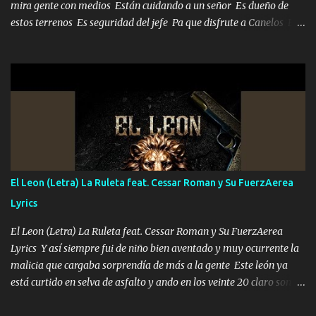
mira gente con medios Están cuidando a un señor Es dueño de
estos terrenos Es seguridad del jefe Pa que disfrute a Canelos Es
el DOS de los HERMANOS un cerebro 🧠 inteligente junto con su
hermano el TRES blindado el Estado tiene andan ESPERANDO al
UNO QUE PRONTO ESTARÁ PRESENTE Que no falten las bucanas
ni tampoco las mujeres porque es platica de grandes por eso hay
que estar alegres doy las instrucciones para atender los deberes
Música Si es que salta algún problema de confianza tengo gente
ahí está el Hombre Cuarenta y también Pariente 7 arreglan
cualquier problema no más es cuestión que ordené NOS HACE
FALTA UN HERMANO DE CLAVE ERA EL 24 SIEMPRE FUE UN
El Leon (Letra) La Ruleta feat. Cessar Roman y Su FuerzAerea
HOMBRE VALIENTE POR ALGO M'URIÓ PELEAND0 SIEMPRE
Lyrics
VIO POR LA FAMILIA PARA QUE SIGA EL LEGADO Es el DOS de
los HERMANOS un cerebro inteligente y com...
El Leon (Letra) La Ruleta feat. Cessar Roman y Su FuerzAerea
Lyrics Y así siempre fui de niño bien aventado y muy ocurrente la
malicia que cargaba sorprendía de más a la gente Este león ya
está curtido en selva de asfalto y ando en los veinte 20 claro son
mis años Leon mi clave por si hay pendiente Tranquilo me la
navego ando en lo mío sin ni un pendiente si hay problemas lo