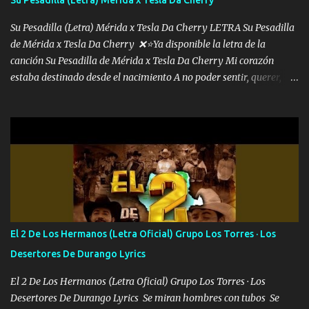
malcriado un malandrón Que Les importa no saben nada falsas
las risas las que me miran hay gente corriente no quieren ve...
Su Pesadilla (Letra) Mérida x Tesla Da Cherry LETRA Su Pesadilla
de Mérida x Tesla Da Cherry ❌⭐Ya disponible la letra de la
canción Su Pesadilla de Mérida x Tesla Da Cherry Mi corazón
estaba destinado desde el nacimiento A no poder sentir, querer,
confiar y amar Soñaba con llegar a ser como uno más del resto
Pero aunque lo intentara nunca iba a cambiar Y no estaba viendo
Que al frente tenía la respuesta Ahora ya lo entiendo Pero habrán
algunas que no lo entiendan Porque ahora soy su pesadilla, lo sé
Soy yo la octava maravilla, no lo niegues Tengo de rodillas a otras
cien Y por más que quieran no me detienen Soy yo la mente que
más brilla, lo ves Pa' mi la vida es tan sencilla No lo entenderías en
tu vida, y está bien Porque lo que tengo nadie lo tiene Una me está
escribiendo y la otra me va a llamar Quiere que vaya a verla y que
El 2 De Los Hermanos (Letra Oficial) Grupo Los Torres · Los
la invite a cenar Otras más me están pidiendo que las saque a
Desertores De Durango Lyrics
bailar Pero es que tengo un par de conciertos más que llenar Se
mueven solo por el interés P...
El 2 De Los Hermanos (Letra Oficial) Grupo Los Torres · Los
Desertores De Durango Lyrics Se miran hombres con tubos Se