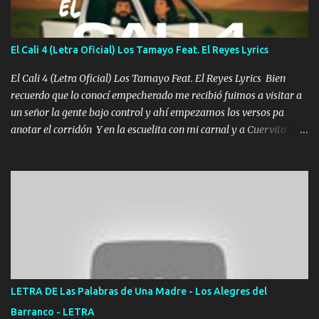
los versos que voy cantando (Music) A vido alta y bajas La carreta
se atora Pero nunca le aflojamos Ya me han pasado cosas Y
aunque ustedes no sepan Pero la vida es muy corta Hay que
El Cali 4 (Letra Oficial) Los Tamayo Feat. El Reyes Lyrics
echarle chingazos Y seguir trabajando porque nada es...
El Cali 4 (Letra Oficial) Los Tamayo Feat. El Reyes Lyrics Bien
recuerdo que lo conocí empecherado me recibió fuimos a visitar a
un señor la gente bajo control y ahí empezamos los versos pa
anotar el corridón Y en la escuelita con mi carnal y a Cuervito
mandó a saludar la bergacera del Alamar pensó no llegó al final y
aquí se cumplen las reglas no secuestr0 no r0bar De La C giró la
orden nos comanda el doble P bien firmes con Alto PRIETO y la
camisa es color Verde y peleam0s la Bandera por todita a la ciudad
con los drones patrullando la Frontera De Tijuana Bulevares
Bellas Artes me ve en las blancas ya hace falta mi APA FLACO
verde se le extraña pa que sepan Aquí Pura GENTE DE LA RANA 🐸
POR CLAVE ES EL CALI 4 EN LA CIUDAD TIJUANA Música Al
tirante andamos mi carnal atento a cualquier necesidad no porque
LETRA DE Las Palabras de Una Madre - Los Alegres del
se ve limpio el camino nos confiamos al andar y nunca con la
Barranco - LETRA
misma piedra me vuelvo a tropezar Cuando ando de enamorado