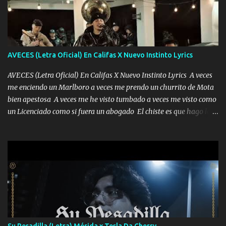
AVECES (Letra Oficial) En Califas X Nuevo Instinto Lyrics
AVECES (Letra Oficial) En Califas X Nuevo Instinto Lyrics A veces
me enciendo un Marlboro a veces me prendo un churrito de Mota
bien apestosa A veces me he visto tumbado a veces me visto como
un Licenciado como si fuera un abogado El chiste es que hago lo
que quiero pues así soy me mandó yo tengo el control a todos yo
les paro el dedo soy hocicon un malcriado un malandrón Que Les
importa no saben nada falsas las risas las que me miran hay gente
corriente no quieren verte subir de level trucha mis plebes Música
A veces me pongo un sombrero a veces me ven la cachucha de lado
con la mirada siempre en alto A veces me fajó una super o a veces
me fajó una Glock siempre armado todas las generaciones yo
traigo El chiste es que hago lo que quiero pues así soy me mandó
yo tengo el control a todos yo les paro el dedo soy hocicon un
Su Pesadilla (Letra) Mérida x Tesla Da Cherry