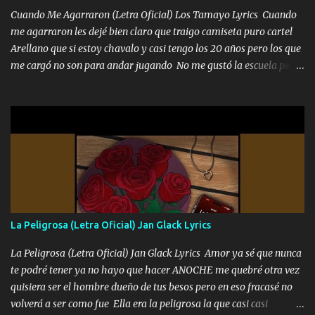
Cuando Me Agarraron (Letra Oficial) Los Tamayo Lyrics Cuando
me agarraron les dejé bien claro que traigo camiseta puro cartel
Arellano que si estoy chavalo y casi tengo los 20 años pero los que
me cargó no son para andar jugando No me gustó la escuela pero
las libretas para el otro lado las fuimos mandando Ya nos
difamaron y nos han tachado sigue la vieja guardia y sigue bien
firme el legado que si como me llamó varios ya se han preguntado
Yo Soy El De Las Pacas Sobrino Del Brazo Armad0 Con mi Glock
fajado y mi R terciado me van a ver allá por TJ para un licenciado
mando un abrazo andamos al cien Choritas también Música
Ando en la colonia bien acelerado traigo un M2 que nunca me ha
fallado para mi compadre mandó un fuerte abrazo también al
Especial sabe que lo apreciamos En los mejores antros me verán
La Peligrosa (Letra Oficial) Jan Glack Lyrics
tomando con mujeres hermosas y botellas destapando siempre
bien cuidado bien atrabancado y a los que me conocen ya saben de
La Peligrosa (Letra Oficial) Jan Glack Lyrics Amor ya sé que nunca
lo que hablo Entre lob...
te podré tener ya no hayo que hacer ANOCHE me quebré otra vez
quisiera ser el hombre dueño de tus besos pero en eso fracasé no
volverá a ser como fue Ella era la peligrosa la que casi casi