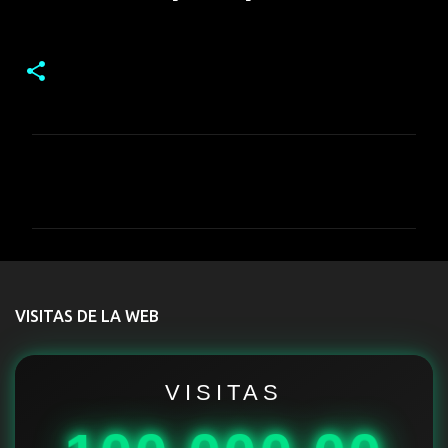
C
o
m
e
n
t
VISITAS DE LA WEB
a
r
i
VISITAS
o
s