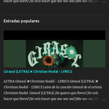
hacer que llores! ¡Yo vo’a hacer que wa-wa-wa! ¡Wa-wa-wa, llores!
Hoy me levanté bromista y me tienes que aguantar No quiero
bromear contigo, de ti quiero bromear Tú eres un chiste, cabrón,
cada que intentas cantar Cada que intentas rapear, cada que
Entradas populares
intentas rimar Pobre payaso que usa a todo el mundo pa' conectar
con la gente Dices "Latino Gang" pero pisas a to'a tu gente Pa’ dar
mensajes, m'ijo, hay quе ser coherentеs Si tú no eres artista, al
menos se prudente Hoy me sabe a mierda, traigo un Balvin en los
dientes Por falta de empatía le toca ser resiliente ¿Acaso eres
consciente de los followers que mueves? Parcerito, abre los ojos y
ve el poder que tienes Otro chiste malo son los nombres de tus
álbum's "José, vibras colores con la energía del diablo " ¿Si ...
Girasol (LETRA) ❌ Christian Nodal - LYRICS
LETRA Girasol ❌ Christian Nodal - LYRICS Girasol (LETRA) ❌
Christian Nodal - LYRICS Letra de la canción Girasol de el artista
Christian Nodal Girasol (LETRA) ¡Yo quiero que llores! ¡Yo vo'a
hacer que llores! ¡Yo vo’a hacer que wa-wa-wa! ¡Wa-wa-wa, llores!
Hoy me levanté bromista y me tienes que aguantar No quiero