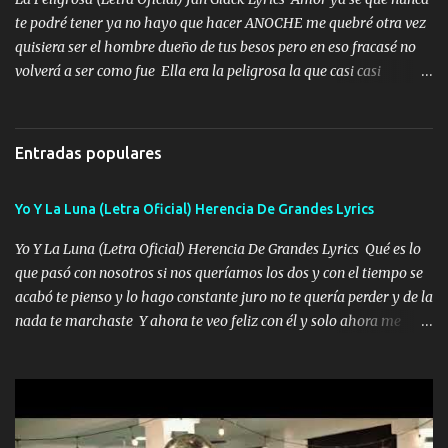
lo que hablo Entre lob...
te podré tener ya no hayo que hacer ANOCHE me quebré otra vez
quisiera ser el hombre dueño de tus besos pero en eso fracasé no
volverá a ser como fue Ella era la peligrosa la que casi casi
convertí en mi esposa la que no importaba si llegaba tarde se
ponía contenta con un par de rosas Y aunque pasen cien años cien
años solo pienso en ti mami no me crees se que no me crees
Entradas populares
Música Amar me duele estoy rodeado de mujeres pero solo
quieren billetes y yo que solo ocupo verte Recuerdo echábamos
Yo Y La Luna (Letra Oficial) Herencia De Grandes Lyrics
pasión en la troca tus labios besándome yo quitándote la ropa no
quiero que sea nunca con otra yo quiero llevarte a la Luna y si
Yo Y La Luna (Letra Oficial) Herencia De Grandes Lyrics Qué es lo
quieres en ese momento te pido que seas mi esposa Chingada
que pasó con nosotros si nos queríamos los dos y con el tiempo se
madre no quiero dejar de tenerte no ayuda la p'uta loquera y al
acabó te pienso y lo hago constante juro no te quería perder y de la
chile quisiera ser menos de ti dependiente la pinche tristeza me
nada te marchaste Y ahora te veo feliz con él y solo ahora me
encierra princesa tu sabes que nunca saldras de mi mente Ella era
quedé yo y la luna cantamos y por ti nos embriagamos' Quién
la peligro...
sabe que será de mí si contigo fue muy feliz a lo mejor no lloro
pero muy en el fondo te adoro' Música Me muero por ir a buscarte
pero eso ya no va a pasar me perderé en la soledad Porque me
mirabas bonito si yo no fui el final feliz el final fue triste pa mí Y