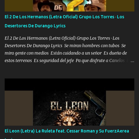
cuenta chequeen gráficas del kitch
El 2 De Los Hermanos (Letra Oficial) Grupo Los Torres · Los
Desertores De Durango Lyrics
El 2 De Los Hermanos (Letra Oficial) Grupo Los Torres · Los
Desertores De Durango Lyrics Se miran hombres con tubos Se
mira gente con medios Están cuidando a un señor Es dueño de
estos terrenos Es seguridad del jefe Pa que disfrute a Canelos Es
el DOS de los HERMANOS un cerebro 🧠 inteligente junto con su
hermano el TRES blindado el Estado tiene andan ESPERANDO al
UNO QUE PRONTO ESTARÁ PRESENTE Que no falten las bucanas
ni tampoco las mujeres porque es platica de grandes por eso hay
que estar alegres doy las instrucciones para atender los deberes
Música Si es que salta algún problema de confianza tengo gente
ahí está el Hombre Cuarenta y también Pariente 7 arreglan
cualquier problema no más es cuestión que ordené NOS HACE
FALTA UN HERMANO DE CLAVE ERA EL 24 SIEMPRE FUE UN
El Leon (Letra) La Ruleta feat. Cessar Roman y Su FuerzAerea
HOMBRE VALIENTE POR ALGO M'URIÓ PELEAND0 SIEMPRE