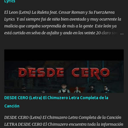
Lyrics
VIO POR LA FAMILIA PARA QUE SIGA EL LEGADO Es el DOS de
los HERMANOS un cerebro inteligente y com...
El Leon (Letra) La Ruleta feat. Cessar Roman y Su FuerzAerea
Lyrics Y así siempre fui de niño bien aventado y muy ocurrente la
malicia que cargaba sorprendía de más a la gente Este león ya
está curtido en selva de asfalto y ando en los veinte 20 claro son
mis años Leon mi clave por si hay pendiente Tranquilo me la
navego ando en lo mío sin ni un pendiente si hay problemas lo
arreglamos padrino yo brincó en caliente Y No me paran aquí hay
pa más pues hay charola les voy a dar hasta topar pues no hay de
otra Música Surcando bien mi camino voy por mi línea no veo a
los lados aquel que no corre vuela no se me duerm voy chicoteado
Ya pasé varias hazañas ya tienen rato que me agarran el colmillo
de este León los estatales no sé esperaron Al tiro esta la PrimiZa
también la nueve que cargo al lado doy la mano al que su amigo y
DESDE CERO (Letra) El Chimuzero Letra Completa de la
al traicionero damos pa abajo Y No me paran aquí hay pa más
Canción
pues hay charola les voy a dar hasta topar pues no hay de otra...
DESDE CERO (Letra) El Chimuzero Letra Completa de la Canción
LETRA DESDE CERO El Chimuzero encuentra toda la información