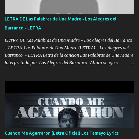
los versos que voy cantando (Music) A vido alta y bajas La carreta
se atora Pero nunca le aflojamos Ya me han pasado cosas Y
aunque ustedes no sepan Pero la vida es muy corta Hay que
LETRA DE Las Palabras de Una Madre - Los Alegres del
echarle chingazos Y seguir trabajando porque nada es...
Barranco - LETRA
LETRA DE Las Palabras de Una Madre - Los Alegres del Barranco
- LETRA Las Palabras de Una Madre (LETRA) - Los Alegres del
Barranco - LETRA Letra de la canción Las Palabras de Una Madre
interpretada por Los Alegres del Barranco Ahora vengo a
visitarte, a tu txumba a saludarte, se que del cielo me vez y desde
halla has de cuidarme, son palabras de una madre, que lleva en el
viento a su hijo y aunque ahora ya este con Dios el destino así lo
quiso, él tiempo sigue pasando y nunca te olvidaremos, aquí
seguiré esperando hasta volvernos a vernos El recuerdo que yo
tengo de mi mente no se va, en mi corazón me llevo lo mismo que
tu papá, a veces me pongo triste porque no puedo mirarte, mas se
que tu me escuchas porque tu eres mi gran ángel, El desespero me
llega para reunirme contigo, tu iluminas mi sendero por siempre
Cuando Me Agarraron (Letra Oficial) Los Tamayo Lyrics
serás mi niño, del amor que yo te tengo es co...