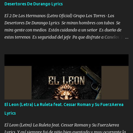
Desertores De Durango Lyrics
El 2 De Los Hermanos (Letra Oficial) Grupo Los Torres · Los
Desertores De Durango Lyrics Se miran hombres con tubos Se
mira gente con medios Están cuidando a un señor Es dueño de
estos terrenos Es seguridad del jefe Pa que disfrute a Canelos Es
el DOS de los HERMANOS un cerebro 🧠 inteligente junto con su
hermano el TRES blindado el Estado tiene andan ESPERANDO al
UNO QUE PRONTO ESTARÁ PRESENTE Que no falten las bucanas
ni tampoco las mujeres porque es platica de grandes por eso hay
que estar alegres doy las instrucciones para atender los deberes
Música Si es que salta algún problema de confianza tengo gente
ahí está el Hombre Cuarenta y también Pariente 7 arreglan
cualquier problema no más es cuestión que ordené NOS HACE
FALTA UN HERMANO DE CLAVE ERA EL 24 SIEMPRE FUE UN
El Leon (Letra) La Ruleta feat. Cessar Roman y Su FuerzAerea
HOMBRE VALIENTE POR ALGO M'URIÓ PELEAND0 SIEMPRE
Lyrics
VIO POR LA FAMILIA PARA QUE SIGA EL LEGADO Es el DOS de
los HERMANOS un cerebro inteligente y com...
El Leon (Letra) La Ruleta feat. Cessar Roman y Su FuerzAerea
Lyrics Y así siempre fui de niño bien aventado y muy ocurrente la