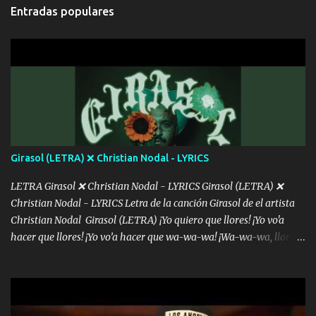
cada que intentas cantar Cada que intentas rapear, cada que
Entradas populares
intentas rimar Pobre payaso que usa a todo el mundo pa' conectar
con la gente Dices "Latino Gang" pero pisas a to'a tu gente Pa’ dar
mensajes, m'ijo, hay quе ser coherentеs Si tú no eres artista, al
menos se prudente Hoy me sabe a mierda, traigo un Balvin en los
dientes Por falta de empatía le toca ser resiliente ¿Acaso eres
consciente de los followers que mueves? Parcerito, abre los ojos y
ve el poder que tienes Otro chiste malo son los nombres de tus
álbum's "José, vibras colores con la energía del diablo " ¿Si ...
Girasol (LETRA) ❌ Christian Nodal - LYRICS
LETRA Girasol ❌ Christian Nodal - LYRICS Girasol (LETRA) ❌
Christian Nodal - LYRICS Letra de la canción Girasol de el artista
Christian Nodal Girasol (LETRA) ¡Yo quiero que llores! ¡Yo vo'a
hacer que llores! ¡Yo vo’a hacer que wa-wa-wa! ¡Wa-wa-wa, llores!
Hoy me levanté bromista y me tienes que aguantar No quiero
bromear contigo, de ti quiero bromear Tú eres un chiste, cabrón,
cada que intentas cantar Cada que intentas rapear, cada que
intentas rimar Pobre payaso que usa a todo el mundo pa' conectar