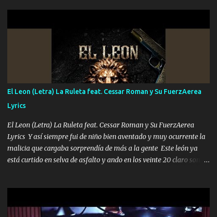
hermano el TRES blindado el Estado tiene andan ESPERANDO al
UNO QUE PRONTO ESTARÁ PRESENTE Que no falten las bucanas
ni tampoco las mujeres porque es platica de grandes por eso hay
que estar alegres doy las instrucciones para atender los deberes
Música Si es que salta algún problema de confianza tengo gente
ahí está el Hombre Cuarenta y también Pariente 7 arreglan
cualquier problema no más es cuestión que ordené NOS HACE
FALTA UN HERMANO DE CLAVE ERA EL 24 SIEMPRE FUE UN
El Leon (Letra) La Ruleta feat. Cessar Roman y Su FuerzAerea
HOMBRE VALIENTE POR ALGO M'URIÓ PELEAND0 SIEMPRE
Lyrics
VIO POR LA FAMILIA PARA QUE SIGA EL LEGADO Es el DOS de
los HERMANOS un cerebro inteligente y com...
El Leon (Letra) La Ruleta feat. Cessar Roman y Su FuerzAerea
Lyrics Y así siempre fui de niño bien aventado y muy ocurrente la
malicia que cargaba sorprendía de más a la gente Este león ya
está curtido en selva de asfalto y ando en los veinte 20 claro son
mis años Leon mi clave por si hay pendiente Tranquilo me la
navego ando en lo mío sin ni un pendiente si hay problemas lo
arreglamos padrino yo brincó en caliente Y No me paran aquí hay
pa más pues hay charola les voy a dar hasta topar pues no hay de