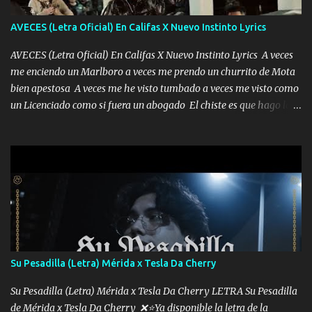
AVECES (Letra Oficial) En Califas X Nuevo Instinto Lyrics
AVECES (Letra Oficial) En Califas X Nuevo Instinto Lyrics A veces
me enciendo un Marlboro a veces me prendo un churrito de Mota
bien apestosa A veces me he visto tumbado a veces me visto como
un Licenciado como si fuera un abogado El chiste es que hago lo
que quiero pues así soy me mandó yo tengo el control a todos yo
les paro el dedo soy hocicon un malcriado un malandrón Que Les
importa no saben nada falsas las risas las que me miran hay gente
corriente no quieren verte subir de level trucha mis plebes Música
A veces me pongo un sombrero a veces me ven la cachucha de lado
con la mirada siempre en alto A veces me fajó una super o a veces
me fajó una Glock siempre armado todas las generaciones yo
traigo El chiste es que hago lo que quiero pues así soy me mandó
yo tengo el control a todos yo les paro el dedo soy hocicon un
Su Pesadilla (Letra) Mérida x Tesla Da Cherry
malcriado un malandrón Que Les importa no saben nada falsas
las risas las que me miran hay gente corriente no quieren ve...
Su Pesadilla (Letra) Mérida x Tesla Da Cherry LETRA Su Pesadilla
de Mérida x Tesla Da Cherry ❌⭐Ya disponible la letra de la