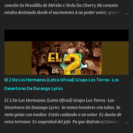
canción Su Pesadilla de Mérida x Tesla Da Cherry Mi corazón
estaba destinado desde el nacimiento A no poder sentir, querer,
confiar y amar Soñaba con llegar a ser como uno más del resto
Pero aunque lo intentara nunca iba a cambiar Y no estaba viendo
Que al frente tenía la respuesta Ahora ya lo entiendo Pero habrán
algunas que no lo entiendan Porque ahora soy su pesadilla, lo sé
Soy yo la octava maravilla, no lo niegues Tengo de rodillas a otras
cien Y por más que quieran no me detienen Soy yo la mente que
más brilla, lo ves Pa' mi la vida es tan sencilla No lo entenderías en
tu vida, y está bien Porque lo que tengo nadie lo tiene Una me está
escribiendo y la otra me va a llamar Quiere que vaya a verla y que
El 2 De Los Hermanos (Letra Oficial) Grupo Los Torres · Los
la invite a cenar Otras más me están pidiendo que las saque a
Desertores De Durango Lyrics
bailar Pero es que tengo un par de conciertos más que llenar Se
mueven solo por el interés P...
El 2 De Los Hermanos (Letra Oficial) Grupo Los Torres · Los
Desertores De Durango Lyrics Se miran hombres con tubos Se
mira gente con medios Están cuidando a un señor Es dueño de
estos terrenos Es seguridad del jefe Pa que disfrute a Canelos Es
el DOS de los HERMANOS un cerebro 🧠 inteligente junto con su