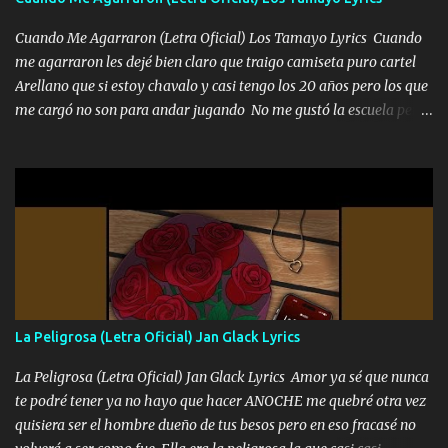
Cuando Me Agarraron (Letra Oficial) Los Tamayo Lyrics Cuando
me agarraron les dejé bien claro que traigo camiseta puro cartel
Arellano que si estoy chavalo y casi tengo los 20 años pero los que
me cargó no son para andar jugando No me gustó la escuela pero
las libretas para el otro lado las fuimos mandando Ya nos
difamaron y nos han tachado sigue la vieja guardia y sigue bien
firme el legado que si como me llamó varios ya se han preguntado
Yo Soy El De Las Pacas Sobrino Del Brazo Armad0 Con mi Glock
fajado y mi R terciado me van a ver allá por TJ para un licenciado
mando un abrazo andamos al cien Choritas también Música
Ando en la colonia bien acelerado traigo un M2 que nunca me ha
fallado para mi compadre mandó un fuerte abrazo también al
Especial sabe que lo apreciamos En los mejores antros me verán
La Peligrosa (Letra Oficial) Jan Glack Lyrics
tomando con mujeres hermosas y botellas destapando siempre
bien cuidado bien atrabancado y a los que me conocen ya saben de
La Peligrosa (Letra Oficial) Jan Glack Lyrics Amor ya sé que nunca
lo que hablo Entre lob...
te podré tener ya no hayo que hacer ANOCHE me quebré otra vez
quisiera ser el hombre dueño de tus besos pero en eso fracasé no