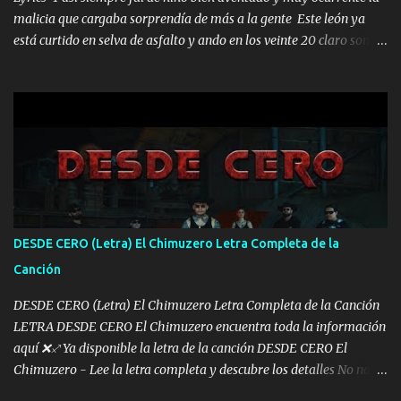
malicia que cargaba sorprendía de más a la gente Este león ya
está curtido en selva de asfalto y ando en los veinte 20 claro son
mis años Leon mi clave por si hay pendiente Tranquilo me la
navego ando en lo mío sin ni un pendiente si hay problemas lo
arreglamos padrino yo brincó en caliente Y No me paran aquí hay
pa más pues hay charola les voy a dar hasta topar pues no hay de
otra Música Surcando bien mi camino voy por mi línea no veo a
los lados aquel que no corre vuela no se me duerm voy chicoteado
Ya pasé varias hazañas ya tienen rato que me agarran el colmillo
de este León los estatales no sé esperaron Al tiro esta la PrimiZa
también la nueve que cargo al lado doy la mano al que su amigo y
DESDE CERO (Letra) El Chimuzero Letra Completa de la
al traicionero damos pa abajo Y No me paran aquí hay pa más
Canción
pues hay charola les voy a dar hasta topar pues no hay de otra...
DESDE CERO (Letra) El Chimuzero Letra Completa de la Canción
LETRA DESDE CERO El Chimuzero encuentra toda la información
aquí ❌♐ Ya disponible la letra de la canción DESDE CERO El
Chimuzero - Lee la letra completa y descubre los detalles No nací
en cuna de oro , Pero Andamos Firmes Buscando el Billete. Cómo