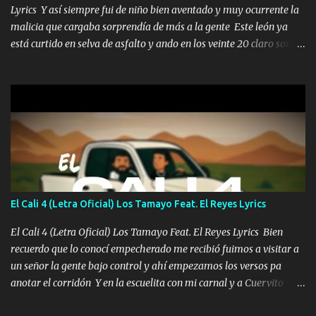
Lyrics Y así siempre fui de niño bien aventado y muy ocurrente la
malicia que cargaba sorprendía de más a la gente Este león ya
está curtido en selva de asfalto y ando en los veinte 20 claro son
mis años Leon mi clave por si hay pendiente Tranquilo me la
navego ando en lo mío sin ni un pendiente si hay problemas lo
arreglamos padrino yo brincó en caliente Y No me paran aquí hay
pa más pues hay charola les voy a dar hasta topar pues no hay de
otra Música Surcando bien mi camino voy por mi línea no veo a
los lados aquel que no corre vuela no se me duerm voy chicoteado
Ya pasé varias hazañas ya tienen rato que me agarran el colmillo
de este León los estatales no sé esperaron Al tiro esta la PrimiZa
también la nueve que cargo al lado doy la mano al que su amigo y
El Cali 4 (Letra Oficial) Los Tamayo Feat. El Reyes Lyrics
al traicionero damos pa abajo Y No me paran aquí hay pa más
pues hay charola les voy a dar hasta topar pues no hay de otra...
El Cali 4 (Letra Oficial) Los Tamayo Feat. El Reyes Lyrics Bien
recuerdo que lo conocí empecherado me recibió fuimos a visitar a
un señor la gente bajo control y ahí empezamos los versos pa
anotar el corridón Y en la escuelita con mi carnal y a Cuervito
mandó a saludar la bergacera del Alamar pensó no llegó al final y