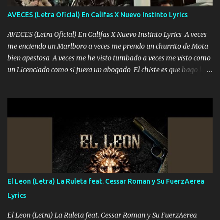
adoro
AVECES (Letra Oficial) En Califas X Nuevo Instinto Lyrics
AVECES (Letra Oficial) En Califas X Nuevo Instinto Lyrics A veces
me enciendo un Marlboro a veces me prendo un churrito de Mota
bien apestosa A veces me he visto tumbado a veces me visto como
un Licenciado como si fuera un abogado El chiste es que hago lo
que quiero pues así soy me mandó yo tengo el control a todos yo
les paro el dedo soy hocicon un malcriado un malandrón Que Les
importa no saben nada falsas las risas las que me miran hay gente
corriente no quieren verte subir de level trucha mis plebes Música
A veces me pongo un sombrero a veces me ven la cachucha de lado
con la mirada siempre en alto A veces me fajó una super o a veces
me fajó una Glock siempre armado todas las generaciones yo
traigo El chiste es que hago lo que quiero pues así soy me mandó
yo tengo el control a todos yo les paro el dedo soy hocicon un
El Leon (Letra) La Ruleta feat. Cessar Roman y Su FuerzAerea
malcriado un malandrón Que Les importa no saben nada falsas
Lyrics
las risas las que me miran hay gente corriente no quieren ve...
El Leon (Letra) La Ruleta feat. Cessar Roman y Su FuerzAerea