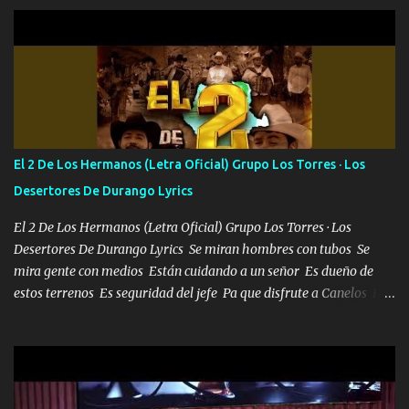
aquí se cumplen las reglas no secuestr0 no r0bar De La C giró la
orden nos comanda el doble P bien firmes con Alto PRIETO y la
camisa es color Verde y peleam0s la Bandera por todita a la ciudad
con los drones patrullando la Frontera De Tijuana Bulevares
Bellas Artes me ve en las blancas ya hace falta mi APA FLACO
verde se le extraña pa que sepan Aquí Pura GENTE DE LA RANA 🐸
POR CLAVE ES EL CALI 4 EN LA CIUDAD TIJUANA Música Al
tirante andamos mi carnal atento a cualquier necesidad no porque
El 2 De Los Hermanos (Letra Oficial) Grupo Los Torres · Los
se ve limpio el camino nos confiamos al andar y nunca con la
Desertores De Durango Lyrics
misma piedra me vuelvo a tropezar Cuando ando de enamorado
en corto me tiró a per...
El 2 De Los Hermanos (Letra Oficial) Grupo Los Torres · Los
Desertores De Durango Lyrics Se miran hombres con tubos Se
mira gente con medios Están cuidando a un señor Es dueño de
estos terrenos Es seguridad del jefe Pa que disfrute a Canelos Es
el DOS de los HERMANOS un cerebro 🧠 inteligente junto con su
hermano el TRES blindado el Estado tiene andan ESPERANDO al
UNO QUE PRONTO ESTARÁ PRESENTE Que no falten las bucanas
ni tampoco las mujeres porque es platica de grandes por eso hay
que estar alegres doy las instrucciones para atender los deberes