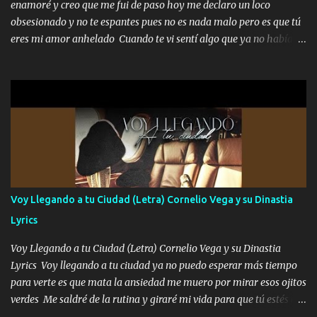
enamoré y creo que me fui de paso hoy me declaro un loco
enfiesto me gusta vivir en grande más me cuido me gusta ser
obsesionado y no te espantes pues no es nada malo pero es que tú
responsable hay rateros envidiosos que no falten mi dios es grande
eres mi amor anhelado Cuando te vi sentí algo que ya no había
me cuida de las maldades Pa el equipo aquí le mando un abrazo
aquí quise elegir por mí y me decidí por ti Y ya borracho me
que conmigo aquí tiene mi respaldo...
parqueo por tu ventana para llevarte las canciones que te encantan
pa enamorarte las flores no son tan caras pero llevan todo el
cariño de mi alma Que pa febrero vendré frente a ti con mis
preguntas y digas que sí hacernos novios y verte feliz y muy
contenta como yo por ti Música Pregúntame qué es lo que me
enamora pa describirte unas cuantas horas también pregunta que
quiero contigo que seas dichosa al estar conmigo Y ya borracho
contéstame la llamada pa dedicarte unas bonitas palabras así
Voy Llegando a tu Ciudad (Letra) Cornelio Vega y su Dinastia
borracho me animo a decirte todo y puedo describirlo mucho que
Lyrics
me encantes Decirte que me siento muy feliz y emocionado por
tenerte aquí espero que quiera...
Voy Llegando a tu Ciudad (Letra) Cornelio Vega y su Dinastia
Lyrics Voy llegando a tu ciudad ya no puedo esperar más tiempo
para verte es que mata la ansiedad me muero por mirar esos ojitos
verdes Me saldré de la rutina y giraré mi vida para que tú estés en
ella como debe ser Yo sé que eres conocida que varios te tiran pero