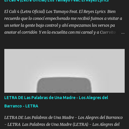
echarle chingazos Y seguir trabajando porque nada es...
El Cali 4 (Letra Oficial) Los Tamayo Feat. El Reyes Lyrics Bien
recuerdo que lo conocí empecherado me recibió fuimos a visitar a
un señor la gente bajo control y ahí empezamos los versos pa
anotar el corridón Y en la escuelita con mi carnal y a Cuervito
mandó a saludar la bergacera del Alamar pensó no llegó al final y
aquí se cumplen las reglas no secuestr0 no r0bar De La C giró la
orden nos comanda el doble P bien firmes con Alto PRIETO y la
camisa es color Verde y peleam0s la Bandera por todita a la ciudad
con los drones patrullando la Frontera De Tijuana Bulevares
Bellas Artes me ve en las blancas ya hace falta mi APA FLACO
verde se le extraña pa que sepan Aquí Pura GENTE DE LA RANA 🐸
POR CLAVE ES EL CALI 4 EN LA CIUDAD TIJUANA Música Al
tirante andamos mi carnal atento a cualquier necesidad no porque
LETRA DE Las Palabras de Una Madre - Los Alegres del
se ve limpio el camino nos confiamos al andar y nunca con la
Barranco - LETRA
misma piedra me vuelvo a tropezar Cuando ando de enamorado
en corto me tiró a per...
LETRA DE Las Palabras de Una Madre - Los Alegres del Barranco
- LETRA Las Palabras de Una Madre (LETRA) - Los Alegres del