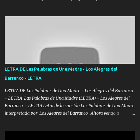
convertí en mi esposa la que no importaba si llegaba tarde se
ponía contenta con un par de rosas Y aunque pasen cien años cien
años solo pienso en ti mami no me crees se que no me crees
Música Amar me duele estoy rodeado de mujeres pero solo
quieren billetes y yo que solo ocupo verte Recuerdo echábamos
pasión en la troca tus labios besándome yo quitándote la ropa no
quiero que sea nunca con otra yo quiero llevarte a la Luna y si
quieres en ese momento te pido que seas mi esposa Chingada
madre no quiero dejar de tenerte no ayuda la p'uta loquera y al
LETRA DE Las Palabras de Una Madre - Los Alegres del
chile quisiera ser menos de ti dependiente la pinche tristeza me
Barranco - LETRA
encierra princesa tu sabes que nunca saldras de mi mente Ella era
la peligro...
LETRA DE Las Palabras de Una Madre - Los Alegres del Barranco
- LETRA Las Palabras de Una Madre (LETRA) - Los Alegres del
Barranco - LETRA Letra de la canción Las Palabras de Una Madre
interpretada por Los Alegres del Barranco Ahora vengo a
visitarte, a tu txumba a saludarte, se que del cielo me vez y desde
halla has de cuidarme, son palabras de una madre, que lleva en el
viento a su hijo y aunque ahora ya este con Dios el destino así lo