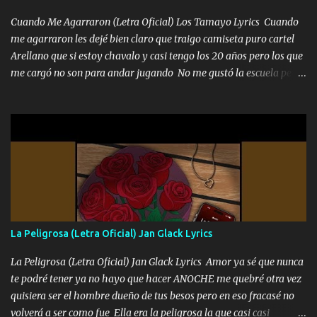
echarle chingazos Y seguir trabajando porque nada es...
Cuando Me Agarraron (Letra Oficial) Los Tamayo Lyrics Cuando
me agarraron les dejé bien claro que traigo camiseta puro cartel
Arellano que si estoy chavalo y casi tengo los 20 años pero los que
me cargó no son para andar jugando No me gustó la escuela pero
las libretas para el otro lado las fuimos mandando Ya nos
difamaron y nos han tachado sigue la vieja guardia y sigue bien
firme el legado que si como me llamó varios ya se han preguntado
Yo Soy El De Las Pacas Sobrino Del Brazo Armad0 Con mi Glock
fajado y mi R terciado me van a ver allá por TJ para un licenciado
mando un abrazo andamos al cien Choritas también Música
Ando en la colonia bien acelerado traigo un M2 que nunca me ha
fallado para mi compadre mandó un fuerte abrazo también al
Especial sabe que lo apreciamos En los mejores antros me verán
La Peligrosa (Letra Oficial) Jan Glack Lyrics
tomando con mujeres hermosas y botellas destapando siempre
bien cuidado bien atrabancado y a los que me conocen ya saben de
La Peligrosa (Letra Oficial) Jan Glack Lyrics Amor ya sé que nunca
lo que hablo Entre lob...
te podré tener ya no hayo que hacer ANOCHE me quebré otra vez
quisiera ser el hombre dueño de tus besos pero en eso fracasé no
volverá a ser como fue Ella era la peligrosa la que casi casi