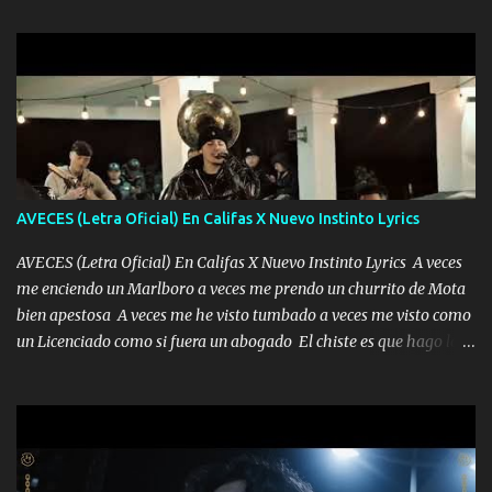
AVECES (Letra Oficial) En Califas X Nuevo Instinto Lyrics
AVECES (Letra Oficial) En Califas X Nuevo Instinto Lyrics A veces
me enciendo un Marlboro a veces me prendo un churrito de Mota
bien apestosa A veces me he visto tumbado a veces me visto como
un Licenciado como si fuera un abogado El chiste es que hago lo
que quiero pues así soy me mandó yo tengo el control a todos yo
les paro el dedo soy hocicon un malcriado un malandrón Que Les
importa no saben nada falsas las risas las que me miran hay gente
corriente no quieren verte subir de level trucha mis plebes Música
A veces me pongo un sombrero a veces me ven la cachucha de lado