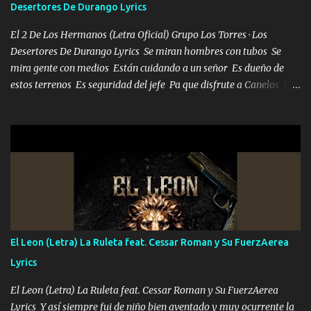
Desertores De Durango Lyrics
bailar Pero es que tengo un par de conciertos más que llenar Se
mueven solo por el interés P...
El 2 De Los Hermanos (Letra Oficial) Grupo Los Torres · Los
Desertores De Durango Lyrics Se miran hombres con tubos Se
mira gente con medios Están cuidando a un señor Es dueño de
estos terrenos Es seguridad del jefe Pa que disfrute a Canelos Es
el DOS de los HERMANOS un cerebro 🧠 inteligente junto con su
hermano el TRES blindado el Estado tiene andan ESPERANDO al
UNO QUE PRONTO ESTARÁ PRESENTE Que no falten las bucanas
ni tampoco las mujeres porque es platica de grandes por eso hay
que estar alegres doy las instrucciones para atender los deberes
Música Si es que salta algún problema de confianza tengo gente
ahí está el Hombre Cuarenta y también Pariente 7 arreglan
cualquier problema no más es cuestión que ordené NOS HACE
FALTA UN HERMANO DE CLAVE ERA EL 24 SIEMPRE FUE UN
El Leon (Letra) La Ruleta feat. Cessar Roman y Su FuerzAerea
HOMBRE VALIENTE POR ALGO M'URIÓ PELEAND0 SIEMPRE
Lyrics
VIO POR LA FAMILIA PARA QUE SIGA EL LEGADO Es el DOS de
los HERMANOS un cerebro inteligente y com...
El Leon (Letra) La Ruleta feat. Cessar Roman y Su FuerzAerea
Lyrics Y así siempre fui de niño bien aventado y muy ocurrente la