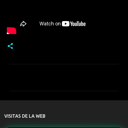
C
o
m
e
n
t
VISITAS DE LA WEB
a