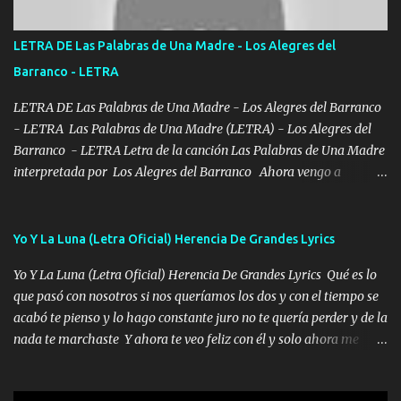
POR CLAVE ES EL CALI 4 EN LA CIUDAD TIJUANA Música Al
tirante andamos mi carnal atento a cualquier necesidad no porque
LETRA DE Las Palabras de Una Madre - Los Alegres del
se ve limpio el camino nos confiamos al andar y nunca con la
Barranco - LETRA
misma piedra me vuelvo a tropezar Cuando ando de enamorado
en corto me tiró a per...
LETRA DE Las Palabras de Una Madre - Los Alegres del Barranco
- LETRA Las Palabras de Una Madre (LETRA) - Los Alegres del
Barranco - LETRA Letra de la canción Las Palabras de Una Madre
interpretada por Los Alegres del Barranco Ahora vengo a
visitarte, a tu txumba a saludarte, se que del cielo me vez y desde
halla has de cuidarme, son palabras de una madre, que lleva en el
viento a su hijo y aunque ahora ya este con Dios el destino así lo
Yo Y La Luna (Letra Oficial) Herencia De Grandes Lyrics
quiso, él tiempo sigue pasando y nunca te olvidaremos, aquí
Yo Y La Luna (Letra Oficial) Herencia De Grandes Lyrics Qué es lo
seguiré esperando hasta volvernos a vernos El recuerdo que yo
que pasó con nosotros si nos queríamos los dos y con el tiempo se
tengo de mi mente no se va, en mi corazón me llevo lo mismo que
acabó te pienso y lo hago constante juro no te quería perder y de la
tu papá, a veces me pongo triste porque no puedo mirarte, mas se
nada te marchaste Y ahora te veo feliz con él y solo ahora me
que tu me escuchas porque tu eres mi gran ángel, El desespero me
quedé yo y la luna cantamos y por ti nos embriagamos' Quién
llega para reunirme contigo, tu iluminas mi sendero por siempre
sabe que será de mí si contigo fue muy feliz a lo mejor no lloro
serás mi niño, del amor que yo te tengo es co...