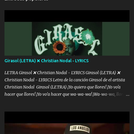
intentas rimar Pobre payaso que usa a todo el mundo pa' conectar
con la gente Dices "Latino Gang" pero pisas a to'a tu gente Pa’ dar
mensajes, m'ijo, hay quе ser coherentеs Si tú no eres artista, al
menos se prudente Hoy me sabe a mierda, traigo un Balvin en los
dientes Por falta de empatía le toca ser resiliente ¿Acaso eres
consciente de los followers que mueves? Parcerito, abre los ojos y
ve el poder que tienes Otro chiste malo son los nombres de tus
álbum's "José, vibras colores con la energía del diablo " ¿Si ...
Girasol (LETRA) ❌ Christian Nodal - LYRICS
LETRA Girasol ❌ Christian Nodal - LYRICS Girasol (LETRA) ❌
Christian Nodal - LYRICS Letra de la canción Girasol de el artista
Christian Nodal Girasol (LETRA) ¡Yo quiero que llores! ¡Yo vo'a
hacer que llores! ¡Yo vo’a hacer que wa-wa-wa! ¡Wa-wa-wa, llores!
Hoy me levanté bromista y me tienes que aguantar No quiero
bromear contigo, de ti quiero bromear Tú eres un chiste, cabrón,
cada que intentas cantar Cada que intentas rapear, cada que
intentas rimar Pobre payaso que usa a todo el mundo pa' conectar
con la gente Dices "Latino Gang" pero pisas a to'a tu gente Pa’ dar