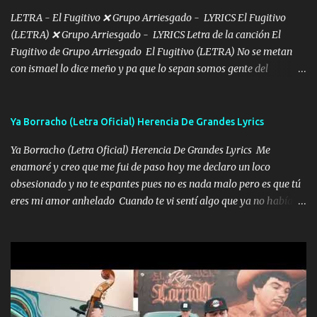
Intentar... ...
LETRA - El Fugitivo ❌ Grupo Arriesgado - LYRICS El Fugitivo
(LETRA) ❌ Grupo Arriesgado - LYRICS Letra de la canción El
Fugitivo de Grupo Arriesgado El Fugitivo (LETRA) No se metan
con ismael lo dice meño y pa que lo sepan somos gente del
sombrero y la mayiza aquí se respeta pa los rumbos del azache
paseo tranquilo pues son mi tierra por ahí les tire una clave y del M
grande traemos la bandera 04 se oye por los radios y bien
Ya Borracho (Letra Oficial) Herencia De Grandes Lyrics
pendientes andan los chávalos la espalda me van cuidando y si se
Ya Borracho (Letra Oficial) Herencia De Grandes Lyrics Me
ofrece también peleam'os bien atentó el compa huicho la corta al
enamoré y creo que me fui de paso hoy me declaro un loco
cinto y radios colgados cuando salimos del rancho carros
obsesionado y no te espantes pues no es nada malo pero es que tú
blindándos y bien equipados no somos gente de problemas pero
eres mi amor anhelado Cuando te vi sentí algo que ya no había
defendemos muy bien nuestra tierra buena sombra nos cobija y el
aquí quise elegir por mí y me decidí por ti Y ya borracho me
mismo ranchero es el que patrocina No crean que se me ah
parqueo por tu ventana para llevarte las canciones que te encantan
olvidado en aqueyos topes aquel atentado rápido corrió el mitote
pa enamorarte las flores no son tan caras pero llevan todo el
y con voz de mando les dijo don mayo que rescaten a manuel
cariño de mi alma Que pa febrero vendré frente a ti con mis
porque lo estimo y lo quiero ami lado vivi...
preguntas y digas que sí hacernos novios y verte feliz y muy
contenta como yo por ti Música Pregúntame qué es lo que me