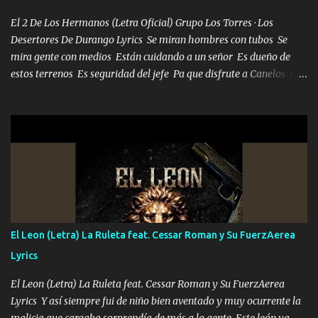
El 2 De Los Hermanos (Letra Oficial) Grupo Los Torres · Los
Desertores De Durango Lyrics Se miran hombres con tubos Se
mira gente con medios Están cuidando a un señor Es dueño de
estos terrenos Es seguridad del jefe Pa que disfrute a Canelos Es
el DOS de los HERMANOS un cerebro 🧠 inteligente junto con su
hermano el TRES blindado el Estado tiene andan ESPERANDO al
UNO QUE PRONTO ESTARÁ PRESENTE Que no falten las bucanas
ni tampoco las mujeres porque es platica de grandes por eso hay
que estar alegres doy las instrucciones para atender los deberes
Música Si es que salta algún problema de confianza tengo gente
ahí está el Hombre Cuarenta y también Pariente 7 arreglan
cualquier problema no más es cuestión que ordené NOS HACE
FALTA UN HERMANO DE CLAVE ERA EL 24 SIEMPRE FUE UN
El Leon (Letra) La Ruleta feat. Cessar Roman y Su FuerzAerea
HOMBRE VALIENTE POR ALGO M'URIÓ PELEAND0 SIEMPRE
Lyrics
VIO POR LA FAMILIA PARA QUE SIGA EL LEGADO Es el DOS de
los HERMANOS un cerebro inteligente y com...
El Leon (Letra) La Ruleta feat. Cessar Roman y Su FuerzAerea
Lyrics Y así siempre fui de niño bien aventado y muy ocurrente la
malicia que cargaba sorprendía de más a la gente Este león ya