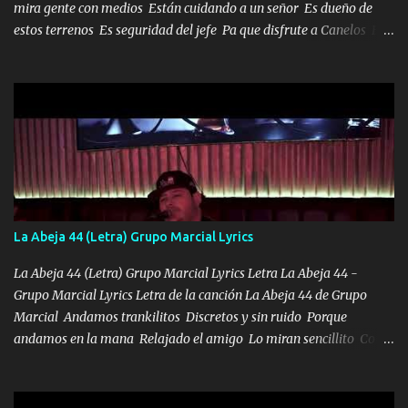
mira gente con medios Están cuidando a un señor Es dueño de
estos terrenos Es seguridad del jefe Pa que disfrute a Canelos Es
el DOS de los HERMANOS un cerebro 🧠 inteligente junto con su
hermano el TRES blindado el Estado tiene andan ESPERANDO al
UNO QUE PRONTO ESTARÁ PRESENTE Que no falten las bucanas
ni tampoco las mujeres porque es platica de grandes por eso hay
que estar alegres doy las instrucciones para atender los deberes
Música Si es que salta algún problema de confianza tengo gente
ahí está el Hombre Cuarenta y también Pariente 7 arreglan
cualquier problema no más es cuestión que ordené NOS HACE
FALTA UN HERMANO DE CLAVE ERA EL 24 SIEMPRE FUE UN
La Abeja 44 (Letra) Grupo Marcial Lyrics
HOMBRE VALIENTE POR ALGO M'URIÓ PELEAND0 SIEMPRE
VIO POR LA FAMILIA PARA QUE SIGA EL LEGADO Es el DOS de
La Abeja 44 (Letra) Grupo Marcial Lyrics Letra La Abeja 44 -
los HERMANOS un cerebro inteligente y com...
Grupo Marcial Lyrics Letra de la canción La Abeja 44 de Grupo
Marcial Andamos trankilitos Discretos y sin ruido Porque
andamos en la mana Relajado el amigo Lo miran sencillito Con
una Glock bien fajada Lo miran relajado La vida disfrutando Y la
gente siempre criticando Nos miran algo bueno Ya sera ropa,
diamante lo que me cuelgan en el cuello (Chorus) Y cuando