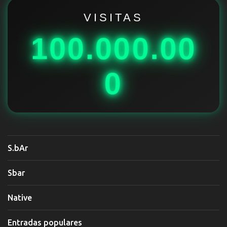
r
i
VISITAS
o
100.000.00
s
0
S.bAr
Sbar
Native
Entradas populares