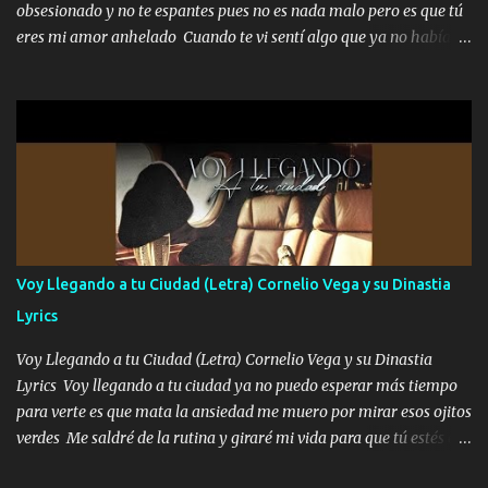
obsesionado y no te espantes pues no es nada malo pero es que tú
responsable hay rateros envidiosos que no falten mi dios es grande
eres mi amor anhelado Cuando te vi sentí algo que ya no había
me cuida de las maldades Pa el equipo aquí le mando un abrazo
aquí quise elegir por mí y me decidí por ti Y ya borracho me
que conmigo aquí tiene mi respaldo...
parqueo por tu ventana para llevarte las canciones que te encantan
pa enamorarte las flores no son tan caras pero llevan todo el
cariño de mi alma Que pa febrero vendré frente a ti con mis
preguntas y digas que sí hacernos novios y verte feliz y muy
contenta como yo por ti Música Pregúntame qué es lo que me
enamora pa describirte unas cuantas horas también pregunta que
quiero contigo que seas dichosa al estar conmigo Y ya borracho
contéstame la llamada pa dedicarte unas bonitas palabras así
Voy Llegando a tu Ciudad (Letra) Cornelio Vega y su Dinastia
borracho me animo a decirte todo y puedo describirlo mucho que
Lyrics
me encantes Decirte que me siento muy feliz y emocionado por
tenerte aquí espero que quiera...
Voy Llegando a tu Ciudad (Letra) Cornelio Vega y su Dinastia
Lyrics Voy llegando a tu ciudad ya no puedo esperar más tiempo
para verte es que mata la ansiedad me muero por mirar esos ojitos
verdes Me saldré de la rutina y giraré mi vida para que tú estés en
ella como debe ser Yo sé que eres conocida que varios te tiran pero