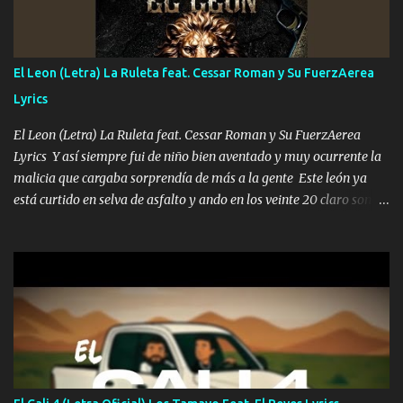
me fajó una Glock siempre armado todas las generaciones yo
traigo El chiste es que hago lo que quiero pues así soy me mandó
yo tengo el control a todos yo les paro el dedo soy hocicon un
El Leon (Letra) La Ruleta feat. Cessar Roman y Su FuerzAerea
malcriado un malandrón Que Les importa no saben nada falsas
Lyrics
las risas las que me miran hay gente corriente no quieren ve...
El Leon (Letra) La Ruleta feat. Cessar Roman y Su FuerzAerea
Lyrics Y así siempre fui de niño bien aventado y muy ocurrente la
malicia que cargaba sorprendía de más a la gente Este león ya
está curtido en selva de asfalto y ando en los veinte 20 claro son
mis años Leon mi clave por si hay pendiente Tranquilo me la
navego ando en lo mío sin ni un pendiente si hay problemas lo
arreglamos padrino yo brincó en caliente Y No me paran aquí hay
pa más pues hay charola les voy a dar hasta topar pues no hay de
otra Música Surcando bien mi camino voy por mi línea no veo a
los lados aquel que no corre vuela no se me duerm voy chicoteado
Ya pasé varias hazañas ya tienen rato que me agarran el colmillo
de este León los estatales no sé esperaron Al tiro esta la PrimiZa
también la nueve que cargo al lado doy la mano al que su amigo y