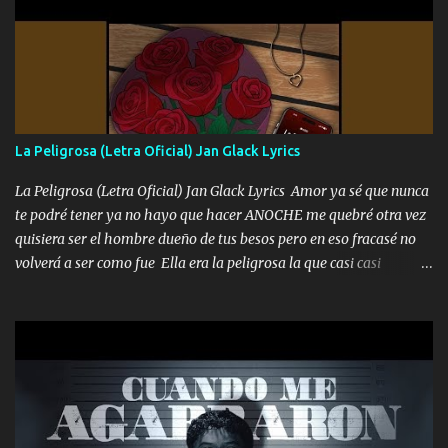
coronamos Se jala los marciales Y sus guitarras ya van sonando
Un gallardo me prendo Para agarrar el vuelo y la mente y
tranquilizando Tomense un buen trago Y así es como empezamos
los versos que voy cantando (Music) A vido alta y bajas La carreta
se atora Pero nunca le aflojamos Ya me han pasado cosas Y
aunque ustedes no sepan Pero la vida es muy corta Hay que
La Peligrosa (Letra Oficial) Jan Glack Lyrics
echarle chingazos Y seguir trabajando porque nada es...
La Peligrosa (Letra Oficial) Jan Glack Lyrics Amor ya sé que nunca
te podré tener ya no hayo que hacer ANOCHE me quebré otra vez
quisiera ser el hombre dueño de tus besos pero en eso fracasé no
volverá a ser como fue Ella era la peligrosa la que casi casi
convertí en mi esposa la que no importaba si llegaba tarde se
ponía contenta con un par de rosas Y aunque pasen cien años cien
años solo pienso en ti mami no me crees se que no me crees
Música Amar me duele estoy rodeado de mujeres pero solo
quieren billetes y yo que solo ocupo verte Recuerdo echábamos
pasión en la troca tus labios besándome yo quitándote la ropa no
quiero que sea nunca con otra yo quiero llevarte a la Luna y si