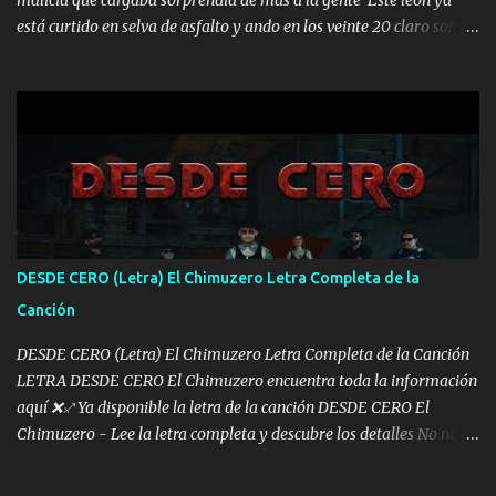
está curtido en selva de asfalto y ando en los veinte 20 claro son
mis años Leon mi clave por si hay pendiente Tranquilo me la
navego ando en lo mío sin ni un pendiente si hay problemas lo
arreglamos padrino yo brincó en caliente Y No me paran aquí hay
pa más pues hay charola les voy a dar hasta topar pues no hay de
otra Música Surcando bien mi camino voy por mi línea no veo a
los lados aquel que no corre vuela no se me duerm voy chicoteado
Ya pasé varias hazañas ya tienen rato que me agarran el colmillo
de este León los estatales no sé esperaron Al tiro esta la PrimiZa
también la nueve que cargo al lado doy la mano al que su amigo y
DESDE CERO (Letra) El Chimuzero Letra Completa de la
al traicionero damos pa abajo Y No me paran aquí hay pa más
Canción
pues hay charola les voy a dar hasta topar pues no hay de otra...
DESDE CERO (Letra) El Chimuzero Letra Completa de la Canción
LETRA DESDE CERO El Chimuzero encuentra toda la información
aquí ❌♐ Ya disponible la letra de la canción DESDE CERO El
Chimuzero - Lee la letra completa y descubre los detalles No nací
en cuna de oro , Pero Andamos Firmes Buscando el Billete. Cómo
Vengo desde Cero Se que Solo Plata. No es lo Suficiente, Soy De