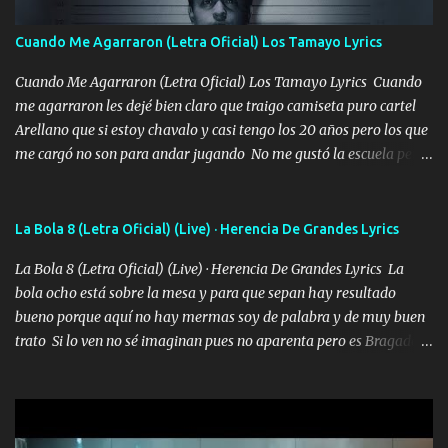
quieres en ese momento te pido que seas mi esposa Chingada
madre no quiero dejar de tenerte no ayuda la p'uta loquera y al
Cuando Me Agarraron (Letra Oficial) Los Tamayo Lyrics
chile quisiera ser menos de ti dependiente la pinche tristeza me
encierra princesa tu sabes que nunca saldras de mi mente Ella era
Cuando Me Agarraron (Letra Oficial) Los Tamayo Lyrics Cuando
la peligro...
me agarraron les dejé bien claro que traigo camiseta puro cartel
Arellano que si estoy chavalo y casi tengo los 20 años pero los que
me cargó no son para andar jugando No me gustó la escuela pero
las libretas para el otro lado las fuimos mandando Ya nos
difamaron y nos han tachado sigue la vieja guardia y sigue bien
firme el legado que si como me llamó varios ya se han preguntado
La Bola 8 (Letra Oficial) (Live) · Herencia De Grandes Lyrics
Yo Soy El De Las Pacas Sobrino Del Brazo Armad0 Con mi Glock
La Bola 8 (Letra Oficial) (Live) · Herencia De Grandes Lyrics La
fajado y mi R terciado me van a ver allá por TJ para un licenciado
bola ocho está sobre la mesa y para que sepan hay resultado
mando un abrazo andamos al cien Choritas también Música
bueno porque aquí no hay mermas soy de palabra y de muy buen
Ando en la colonia bien acelerado traigo un M2 que nunca me ha
trato Si lo ven no sé imaginan pues no aparenta pero es Bragado a
fallado para mi compadre mandó un fuerte abrazo también al
cualquiera lo saluda que dice mi toro como ha estado No soy de
Especial sabe que lo apreciamos En los mejores antros me verán
muchos amigos los que yo tengo ya están contados mi familia es
tomando con mujeres hermosas y botellas destapando siempre
lo primero que cualquier cosa es un gran regalo Siempre me van a
bien cuidado bien atrabancado y a los que me conocen ya saben de
ver solo más no ando solo ai ta el aparato con cargador extendido
lo que hablo Entre lob...