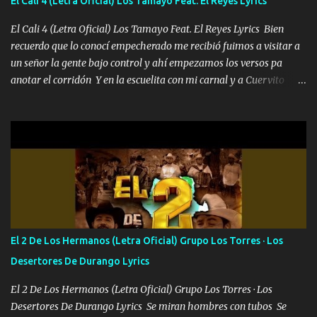
El Cali 4 (Letra Oficial) Los Tamayo Feat. El Reyes Lyrics
al traicionero damos pa abajo Y No me paran aquí hay pa más
pues hay charola les voy a dar hasta topar pues no hay de otra...
El Cali 4 (Letra Oficial) Los Tamayo Feat. El Reyes Lyrics Bien
recuerdo que lo conocí empecherado me recibió fuimos a visitar a
un señor la gente bajo control y ahí empezamos los versos pa
anotar el corridón Y en la escuelita con mi carnal y a Cuervito
mandó a saludar la bergacera del Alamar pensó no llegó al final y
aquí se cumplen las reglas no secuestr0 no r0bar De La C giró la
orden nos comanda el doble P bien firmes con Alto PRIETO y la
camisa es color Verde y peleam0s la Bandera por todita a la ciudad
con los drones patrullando la Frontera De Tijuana Bulevares
Bellas Artes me ve en las blancas ya hace falta mi APA FLACO
verde se le extraña pa que sepan Aquí Pura GENTE DE LA RANA 🐸
POR CLAVE ES EL CALI 4 EN LA CIUDAD TIJUANA Música Al
tirante andamos mi carnal atento a cualquier necesidad no porque
El 2 De Los Hermanos (Letra Oficial) Grupo Los Torres · Los
se ve limpio el camino nos confiamos al andar y nunca con la
Desertores De Durango Lyrics
misma piedra me vuelvo a tropezar Cuando ando de enamorado
en corto me tiró a per...
El 2 De Los Hermanos (Letra Oficial) Grupo Los Torres · Los
Desertores De Durango Lyrics Se miran hombres con tubos Se