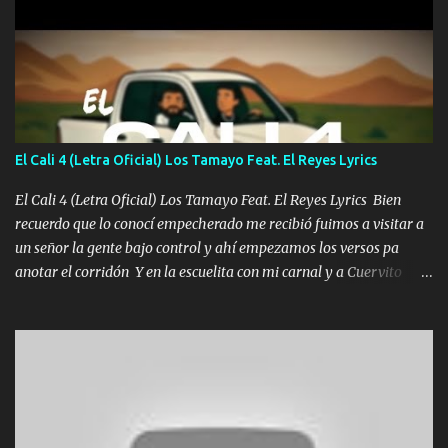
diamante lo que me cuelgan en el cuello (Chorus) Y cuando
coronamos Se jala los marciales Y sus guitarras ya van sonando
Un gallardo me prendo Para agarrar el vuelo y la mente y
tranquilizando Tomense un buen trago Y así es como empezamos
los versos que voy cantando (Music) A vido alta y bajas La carreta
se atora Pero nunca le aflojamos Ya me han pasado cosas Y
aunque ustedes no sepan Pero la vida es muy corta Hay que
El Cali 4 (Letra Oficial) Los Tamayo Feat. El Reyes Lyrics
echarle chingazos Y seguir trabajando porque nada es...
El Cali 4 (Letra Oficial) Los Tamayo Feat. El Reyes Lyrics Bien
recuerdo que lo conocí empecherado me recibió fuimos a visitar a
un señor la gente bajo control y ahí empezamos los versos pa
anotar el corridón Y en la escuelita con mi carnal y a Cuervito
mandó a saludar la bergacera del Alamar pensó no llegó al final y
aquí se cumplen las reglas no secuestr0 no r0bar De La C giró la
orden nos comanda el doble P bien firmes con Alto PRIETO y la
camisa es color Verde y peleam0s la Bandera por todita a la ciudad
con los drones patrullando la Frontera De Tijuana Bulevares
Bellas Artes me ve en las blancas ya hace falta mi APA FLACO
verde se le extraña pa que sepan Aquí Pura GENTE DE LA RANA 🐸