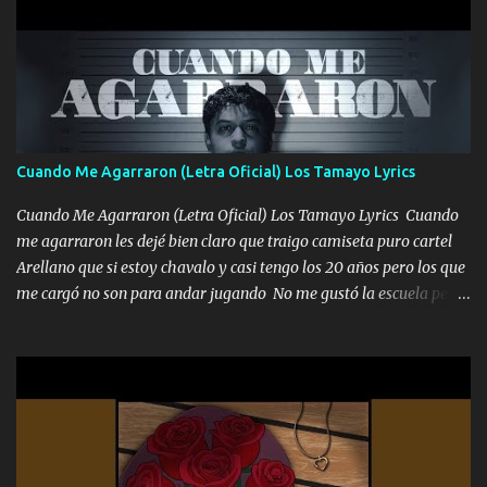
pero muy en el fondo te adoro' Música Me muero por ir a buscarte
pero eso ya no va a pasar me perderé en la soledad Porque me
mirabas bonito si yo no fui el final feliz el final fue triste pa mí Y
duele no tenerte aquí sabiendo que moría por ti yo y la luna
cantamos y por ti nos embriagamos Quién sabe qué será de mí si
contigo fui muy feliz a lo mejor no lloró pero muy en el fondo te
adoro
Cuando Me Agarraron (Letra Oficial) Los Tamayo Lyrics
Cuando Me Agarraron (Letra Oficial) Los Tamayo Lyrics Cuando
me agarraron les dejé bien claro que traigo camiseta puro cartel
Arellano que si estoy chavalo y casi tengo los 20 años pero los que
me cargó no son para andar jugando No me gustó la escuela pero
las libretas para el otro lado las fuimos mandando Ya nos
difamaron y nos han tachado sigue la vieja guardia y sigue bien
firme el legado que si como me llamó varios ya se han preguntado
Yo Soy El De Las Pacas Sobrino Del Brazo Armad0 Con mi Glock
fajado y mi R terciado me van a ver allá por TJ para un licenciado
mando un abrazo andamos al cien Choritas también Música
Ando en la colonia bien acelerado traigo un M2 que nunca me ha