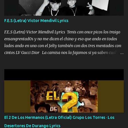
me fajó una Glock siempre armado todas las generaciones yo
traigo El chiste es que hago lo que quiero pues así soy me mandó
yo tengo el control a todos yo les paro el dedo soy hocicon un
F.E.S (Letra) Victor Mendivil Lyrics
malcriado un malandrón Que Les importa no saben nada falsas
las risas las que me miran hay gente corriente no quieren ve...
F.E.S (Letra) Victor Mendivil Lyrics Tenis con once picos los traigo
ensangrentad0s y no me dicen el chino y eso que ando en todos
lados ando en uno con el Jelty también con dos tres mentados con
cintos LV Gucci Dior La camisa nos la fajamos si ya saben cual es
tanto suena que ya le ardió a tres la trone con el cable en inglés la
camisa no me quito arriba la F.E.S Los caballos de TRX marcan
702 mo cuenta de banco no cuadra con que yo use bots rompiendo
estándares 110 mil records de pistas no me falta mucho para
verme en las revistas Ya pasé Italia Japón Madrid Milán y también
Francia ropa de 100.000 bolas Louis vuitton es mi fragancia
repleta de presidentes la bolsa estoy en mi pic si no se han dado
cuenta chequeen gráficas del kitch
El 2 De Los Hermanos (Letra Oficial) Grupo Los Torres · Los
Desertores De Durango Lyrics