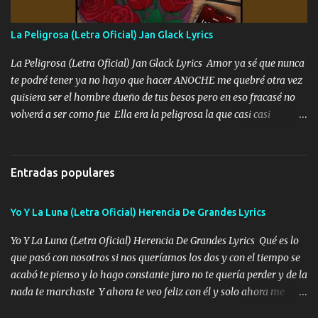
fallado para mi compadre mandó un fuerte abrazo también al
Especial sabe que lo apreciamos En los mejores antros me verán
La Peligrosa (Letra Oficial) Jan Glack Lyrics
tomando con mujeres hermosas y botellas destapando siempre
bien cuidado bien atrabancado y a los que me conocen ya saben de
La Peligrosa (Letra Oficial) Jan Glack Lyrics Amor ya sé que nunca
lo que hablo Entre lob...
te podré tener ya no hayo que hacer ANOCHE me quebré otra vez
quisiera ser el hombre dueño de tus besos pero en eso fracasé no
volverá a ser como fue Ella era la peligrosa la que casi casi
convertí en mi esposa la que no importaba si llegaba tarde se
ponía contenta con un par de rosas Y aunque pasen cien años cien
años solo pienso en ti mami no me crees se que no me crees
Entradas populares
Música Amar me duele estoy rodeado de mujeres pero solo
quieren billetes y yo que solo ocupo verte Recuerdo echábamos
Yo Y La Luna (Letra Oficial) Herencia De Grandes Lyrics
pasión en la troca tus labios besándome yo quitándote la ropa no
quiero que sea nunca con otra yo quiero llevarte a la Luna y si
Yo Y La Luna (Letra Oficial) Herencia De Grandes Lyrics Qué es lo
quieres en ese momento te pido que seas mi esposa Chingada
que pasó con nosotros si nos queríamos los dos y con el tiempo se
madre no quiero dejar de tenerte no ayuda la p'uta loquera y al
acabó te pienso y lo hago constante juro no te quería perder y de la
chile quisiera ser menos de ti dependiente la pinche tristeza me
nada te marchaste Y ahora te veo feliz con él y solo ahora me
encierra princesa tu sabes que nunca saldras de mi mente Ella era
quedé yo y la luna cantamos y por ti nos embriagamos' Quién