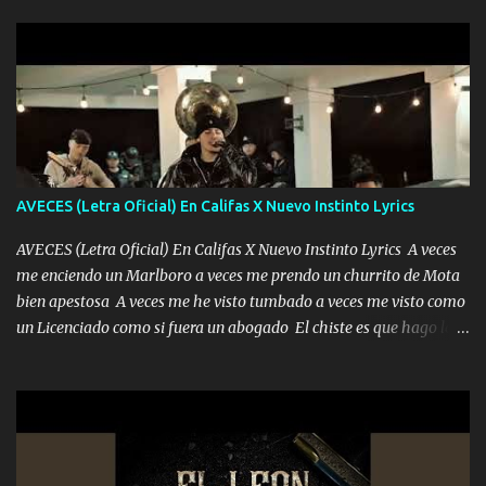
la peligro...
sabe que será de mí si contigo fue muy feliz a lo mejor no lloro
pero muy en el fondo te adoro' Música Me muero por ir a buscarte
pero eso ya no va a pasar me perderé en la soledad Porque me
mirabas bonito si yo no fui el final feliz el final fue triste pa mí Y
duele no tenerte aquí sabiendo que moría por ti yo y la luna
cantamos y por ti nos embriagamos Quién sabe qué será de mí si
contigo fui muy feliz a lo mejor no lloró pero muy en el fondo te
adoro
AVECES (Letra Oficial) En Califas X Nuevo Instinto Lyrics
AVECES (Letra Oficial) En Califas X Nuevo Instinto Lyrics A veces
me enciendo un Marlboro a veces me prendo un churrito de Mota
bien apestosa A veces me he visto tumbado a veces me visto como
un Licenciado como si fuera un abogado El chiste es que hago lo
que quiero pues así soy me mandó yo tengo el control a todos yo
les paro el dedo soy hocicon un malcriado un malandrón Que Les
importa no saben nada falsas las risas las que me miran hay gente
corriente no quieren verte subir de level trucha mis plebes Música
A veces me pongo un sombrero a veces me ven la cachucha de lado
con la mirada siempre en alto A veces me fajó una super o a veces