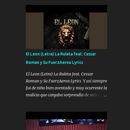
seguridad del jefe Pa que disfrute a Canelos
conciertos más que llenar Se mueven solo
Es el DOS de los HERMANOS un cerebro 🧠
por el interés P...
inteligente junto con su hermano el TRES
blindado el Estado tiene andan ESPERANDO
al UNO QUE PRONTO ESTARÁ PRESENTE
Que no falten las bucanas ni tampoco las
mujeres porque es platica de grandes por eso
hay que estar alegres doy las instrucciones
El Leon (Letra) La Ruleta feat. Cessar
para atender los deberes Música Si es que
Roman y Su FuerzAerea Lyrics
salta algún problema de confianza tengo
gente ahí está el Hombre Cuarenta y
El Leon (Letra) La Ruleta feat. Cessar
también Pariente 7 arreglan cualquier
Roman y Su FuerzAerea Lyrics Y así siempre
problema no más es cuestión que ordené
fui de niño bien aventado y muy ocurrente la
NOS HACE FALTA UN HERMANO DE CLAVE
malicia que cargaba sorprendía de más a la
ERA EL 24 SIEMPRE FUE UN HOMBRE
gente Este león ya está curtido en selva de
VALIENTE POR ALGO M'URIÓ PELEAND0
asfalto y ando en los veinte 20 claro son mis
SIEMPRE VIO POR LA FAMILIA PARA QUE
años Leon mi clave por si hay pendiente
SIGA EL LEGADO Es el DOS de los
Tranquilo me la navego ando en lo mío sin
HERMANOS un cerebro inteligente y com...
ni un pendiente si hay problemas lo