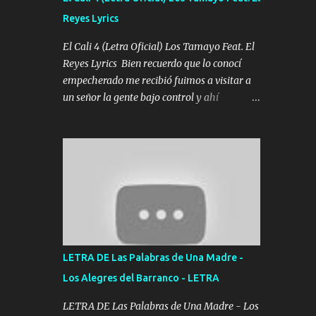
agarrar el vuelo y la mente y tranquilizando
Reyes Lyrics
Tomense un buen trago Y así es como
empezamos los versos que voy cantando
El Cali 4 (Letra Oficial) Los Tamayo Feat. El
(Music) A vido alta y bajas La carreta se
Reyes Lyrics Bien recuerdo que lo conocí
atora Pero nunca le aflojamos Ya me han
empecherado me recibió fuimos a visitar a
pasado cosas Y aunque ustedes no sepan
un señor la gente bajo control y ahí
Pero la vida es muy corta Hay que echarle
empezamos los versos pa anotar el corridón
chingazos Y seguir trabajando porque nada
Y en la escuelita con mi carnal y a Cuervito
es...
mandó a saludar la bergacera del Alamar
pensó no llegó al final y aquí se cumplen las
reglas no secuestr0 no r0bar De La C giró la
orden nos comanda el doble P bien firmes
con Alto PRIETO y la camisa es color Verde y
peleam0s la Bandera por todita a la ciudad
con los drones patrullando la Frontera De
LETRA DE Las Palabras de Una Madre -
Tijuana Bulevares Bellas Artes me ve en las
Los Alegres del Barranco - LETRA
blancas ya hace falta mi APA FLACO verde
se le extraña pa que sepan Aquí Pura GENTE
LETRA DE Las Palabras de Una Madre - Los