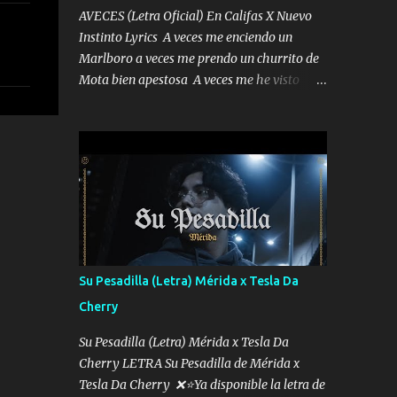
AVECES (Letra Oficial) En Califas X Nuevo
Instinto Lyrics A veces me enciendo un
Marlboro a veces me prendo un churrito de
Mota bien apestosa A veces me he visto
tumbado a veces me visto como un
Licenciado como si fuera un abogado El
chiste es que hago lo que quiero pues así soy
me mandó yo tengo el control a todos yo les
paro el dedo soy hocicon un malcriado un
malandrón Que Les importa no saben nada
falsas las risas las que me miran hay gente
corriente no quieren verte subir de level
trucha mis plebes Música A veces me pongo
Su Pesadilla (Letra) Mérida x Tesla Da
un sombrero a veces me ven la cachucha de
Cherry
lado con la mirada siempre en alto A veces
me fajó una super o a veces me fajó una
Su Pesadilla (Letra) Mérida x Tesla Da
Glock siempre armado todas las
Cherry LETRA Su Pesadilla de Mérida x
generaciones yo traigo El chiste es que hago
Tesla Da Cherry ❌⭐Ya disponible la letra de