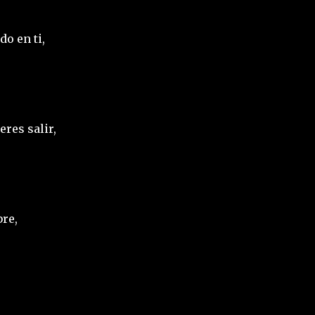
do en ti,
eres salir,
re,