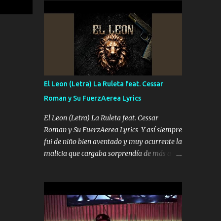
conciertos más que llenar Se mueven solo
Es el DOS de los HERMANOS un cerebro 🧠
por el interés P...
inteligente junto con su hermano el TRES
blindado el Estado tiene andan ESPERANDO
al UNO QUE PRONTO ESTARÁ PRESENTE
Que no falten las bucanas ni tampoco las
mujeres porque es platica de grandes por eso
hay que estar alegres doy las instrucciones
El Leon (Letra) La Ruleta feat. Cessar
para atender los deberes Música Si es que
Roman y Su FuerzAerea Lyrics
salta algún problema de confianza tengo
gente ahí está el Hombre Cuarenta y
El Leon (Letra) La Ruleta feat. Cessar
también Pariente 7 arreglan cualquier
Roman y Su FuerzAerea Lyrics Y así siempre
problema no más es cuestión que ordené
fui de niño bien aventado y muy ocurrente la
NOS HACE FALTA UN HERMANO DE CLAVE
malicia que cargaba sorprendía de más a la
ERA EL 24 SIEMPRE FUE UN HOMBRE
gente Este león ya está curtido en selva de
VALIENTE POR ALGO M'URIÓ PELEAND0
asfalto y ando en los veinte 20 claro son mis
SIEMPRE VIO POR LA FAMILIA PARA QUE
años Leon mi clave por si hay pendiente
SIGA EL LEGADO Es el DOS de los
Tranquilo me la navego ando en lo mío sin
HERMANOS un cerebro inteligente y com...
ni un pendiente si hay problemas lo