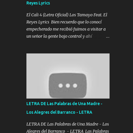
Reyes Lyrics
Tomense un buen trago Y así es como
empezamos los versos que voy cantando
El Cali 4 (Letra Oficial) Los Tamayo Feat. El
(Music) A vido alta y bajas La carreta se
Reyes Lyrics Bien recuerdo que lo conocí
atora Pero nunca le aflojamos Ya me han
empecherado me recibió fuimos a visitar a
pasado cosas Y aunque ustedes no sepan
un señor la gente bajo control y ahí
Pero la vida es muy corta Hay que echarle
empezamos los versos pa anotar el corridón
chingazos Y seguir trabajando porque nada
Y en la escuelita con mi carnal y a Cuervito
es...
mandó a saludar la bergacera del Alamar
pensó no llegó al final y aquí se cumplen las
reglas no secuestr0 no r0bar De La C giró la
orden nos comanda el doble P bien firmes
con Alto PRIETO y la camisa es color Verde y
peleam0s la Bandera por todita a la ciudad
con los drones patrullando la Frontera De
LETRA DE Las Palabras de Una Madre -
Tijuana Bulevares Bellas Artes me ve en las
Los Alegres del Barranco - LETRA
blancas ya hace falta mi APA FLACO verde
se le extraña pa que sepan Aquí Pura GENTE
LETRA DE Las Palabras de Una Madre - Los
DE LA RANA 🐸 POR CLAVE ES EL CALI 4
Alegres del Barranco - LETRA Las Palabras