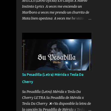
AVECES (Letra Oficial) En Califas X Nuevo
Instinto Lyrics A veces me enciendo un
Marlboro a veces me prendo un churrito de
Mota bien apestosa A veces me he visto
tumbado a veces me visto como un
Licenciado como si fuera un abogado El
chiste es que hago lo que quiero pues así soy
me mandó yo tengo el control a todos yo les
paro el dedo soy hocicon un malcriado un
malandrón Que Les importa no saben nada
falsas las risas las que me miran hay gente
corriente no quieren verte subir de level
trucha mis plebes Música A veces me pongo
Su Pesadilla (Letra) Mérida x Tesla Da
un sombrero a veces me ven la cachucha de
Cherry
lado con la mirada siempre en alto A veces
me fajó una super o a veces me fajó una
Su Pesadilla (Letra) Mérida x Tesla Da
Glock siempre armado todas las
Cherry LETRA Su Pesadilla de Mérida x
generaciones yo traigo El chiste es que hago
Tesla Da Cherry ❌⭐Ya disponible la letra de
lo que quiero pues así soy me mandó yo
la canción Su Pesadilla de Mérida x Tesla Da