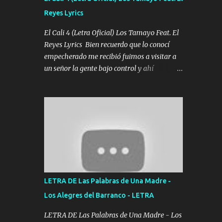
agarrar el vuelo y la mente y tranquilizando
Reyes Lyrics
Tomense un buen trago Y así es como
empezamos los versos que voy cantando
El Cali 4 (Letra Oficial) Los Tamayo Feat. El
(Music) A vido alta y bajas La carreta se
Reyes Lyrics Bien recuerdo que lo conocí
atora Pero nunca le aflojamos Ya me han
empecherado me recibió fuimos a visitar a
pasado cosas Y aunque ustedes no sepan
un señor la gente bajo control y ahí
Pero la vida es muy corta Hay que echarle
empezamos los versos pa anotar el corridón
chingazos Y seguir trabajando porque nada
Y en la escuelita con mi carnal y a Cuervito
es...
mandó a saludar la bergacera del Alamar
pensó no llegó al final y aquí se cumplen las
reglas no secuestr0 no r0bar De La C giró la
orden nos comanda el doble P bien firmes
con Alto PRIETO y la camisa es color Verde y
peleam0s la Bandera por todita a la ciudad
con los drones patrullando la Frontera De
LETRA DE Las Palabras de Una Madre -
Tijuana Bulevares Bellas Artes me ve en las
Los Alegres del Barranco - LETRA
blancas ya hace falta mi APA FLACO verde
se le extraña pa que sepan Aquí Pura GENTE
LETRA DE Las Palabras de Una Madre - Los