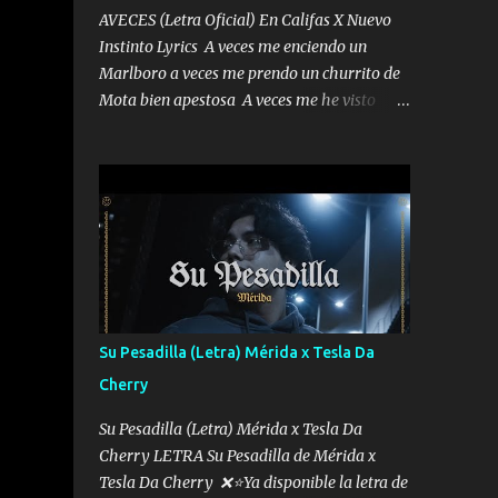
AVECES (Letra Oficial) En Califas X Nuevo
Instinto Lyrics A veces me enciendo un
Marlboro a veces me prendo un churrito de
Mota bien apestosa A veces me he visto
tumbado a veces me visto como un
Licenciado como si fuera un abogado El
chiste es que hago lo que quiero pues así soy
me mandó yo tengo el control a todos yo les
paro el dedo soy hocicon un malcriado un
malandrón Que Les importa no saben nada
falsas las risas las que me miran hay gente
corriente no quieren verte subir de level
trucha mis plebes Música A veces me pongo
Su Pesadilla (Letra) Mérida x Tesla Da
un sombrero a veces me ven la cachucha de
Cherry
lado con la mirada siempre en alto A veces
me fajó una super o a veces me fajó una
Su Pesadilla (Letra) Mérida x Tesla Da
Glock siempre armado todas las
Cherry LETRA Su Pesadilla de Mérida x
generaciones yo traigo El chiste es que hago
Tesla Da Cherry ❌⭐Ya disponible la letra de