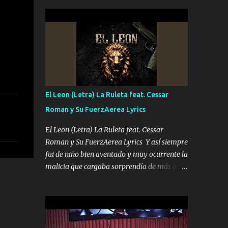
seguridad del jefe Pa que disfrute a Canelos
conciertos más que llenar Se mueven solo
Es el DOS de los HERMANOS un cerebro 🧠
por el interés P...
inteligente junto con su hermano el TRES
blindado el Estado tiene andan ESPERANDO
al UNO QUE PRONTO ESTARÁ PRESENTE
Que no falten las bucanas ni tampoco las
mujeres porque es platica de grandes por eso
hay que estar alegres doy las instrucciones
El Leon (Letra) La Ruleta feat. Cessar
para atender los deberes Música Si es que
Roman y Su FuerzAerea Lyrics
salta algún problema de confianza tengo
gente ahí está el Hombre Cuarenta y
El Leon (Letra) La Ruleta feat. Cessar
también Pariente 7 arreglan cualquier
Roman y Su FuerzAerea Lyrics Y así siempre
problema no más es cuestión que ordené
fui de niño bien aventado y muy ocurrente la
NOS HACE FALTA UN HERMANO DE CLAVE
malicia que cargaba sorprendía de más a la
ERA EL 24 SIEMPRE FUE UN HOMBRE
gente Este león ya está curtido en selva de
VALIENTE POR ALGO M'URIÓ PELEAND0
asfalto y ando en los veinte 20 claro son mis
SIEMPRE VIO POR LA FAMILIA PARA QUE
años Leon mi clave por si hay pendiente
SIGA EL LEGADO Es el DOS de los
Tranquilo me la navego ando en lo mío sin
HERMANOS un cerebro inteligente y com...
ni un pendiente si hay problemas lo