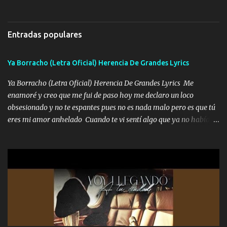
cualquiera lo saluda que dice mi toro como ha estado No soy de
enfiesto me gusta vivir en grande más me cuido me gusta ser
muchos amigos los que yo tengo ya están contados mi familia es
responsable hay rateros envidiosos que no falten mi dios es grande
lo primero que cualquier cosa es un gran regalo Siempre me van a
me cuida de las maldades Pa el equipo aquí le mando un abrazo
Entradas populares
ver solo más no ando solo ai ta el aparato con cargador extendido
que conmigo aquí tiene mi respaldo...
para lucirlo yo aquí lo calmo Y mis collares me dan protección me
Ya Borracho (Letra Oficial) Herencia De Grandes Lyrics
cuidan los santos y mi Dios cada día con mas ganas le doy todo
por un futuro mejor Música Empecé desde los trece y hasta la
Ya Borracho (Letra Oficial) Herencia De Grandes Lyrics Me
fecha aún sigo vigente no soy manchado soy bueno pero si me
enamoré y creo que me fui de paso hoy me declaro un loco
alteró de repente Mi carnal Abel aun lado ni uno con el otro no se
obsesionado y no te espantes pues no es nada malo pero es que tú
ha rajado pal Chinchillas un saludo y para un amigo que está en
eres mi amor anhelado Cuando te vi sentí algo que ya no había
Peñasco Me fajó una Glock al cinto y de Louis Vuitton son mis
aquí quise elegir por mí y me decidí por ti Y ya borracho me
zapatos mi es...
parqueo por tu ventana para llevarte las canciones que te encantan
pa enamorarte las flores no son tan caras pero llevan todo el
cariño de mi alma Que pa febrero vendré frente a ti con mis
preguntas y digas que sí hacernos novios y verte feliz y muy
contenta como yo por ti Música Pregúntame qué es lo que me
enamora pa describirte unas cuantas horas también pregunta que
quiero contigo que seas dichosa al estar conmigo Y ya borracho