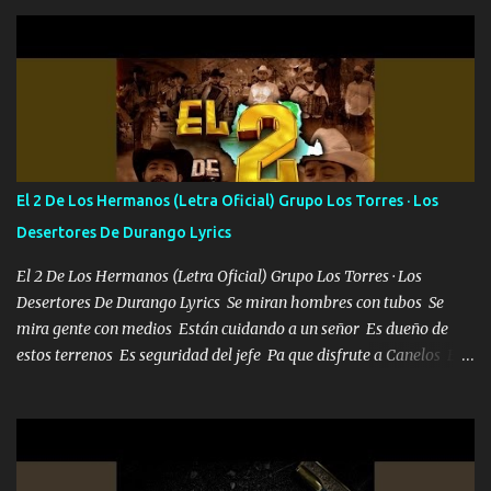
Pero aunque lo intentara nunca iba a cambiar Y no estaba viendo
Que al frente tenía la respuesta Ahora ya lo entiendo Pero habrán
algunas que no lo entiendan Porque ahora soy su pesadilla, lo sé
Soy yo la octava maravilla, no lo niegues Tengo de rodillas a otras
cien Y por más que quieran no me detienen Soy yo la mente que
más brilla, lo ves Pa' mi la vida es tan sencilla No lo entenderías en
tu vida, y está bien Porque lo que tengo nadie lo tiene Una me está
escribiendo y la otra me va a llamar Quiere que vaya a verla y que
El 2 De Los Hermanos (Letra Oficial) Grupo Los Torres · Los
la invite a cenar Otras más me están pidiendo que las saque a
Desertores De Durango Lyrics
bailar Pero es que tengo un par de conciertos más que llenar Se
mueven solo por el interés P...
El 2 De Los Hermanos (Letra Oficial) Grupo Los Torres · Los
Desertores De Durango Lyrics Se miran hombres con tubos Se
mira gente con medios Están cuidando a un señor Es dueño de
estos terrenos Es seguridad del jefe Pa que disfrute a Canelos Es
el DOS de los HERMANOS un cerebro 🧠 inteligente junto con su
hermano el TRES blindado el Estado tiene andan ESPERANDO al
UNO QUE PRONTO ESTARÁ PRESENTE Que no falten las bucanas
ni tampoco las mujeres porque es platica de grandes por eso hay
que estar alegres doy las instrucciones para atender los deberes