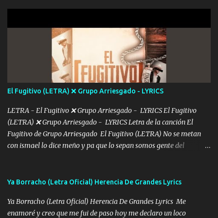
joya de oro Esas piernas largas esconderme yo solo Y tus ojos
grandes me perdí en un laberinto. Y pensar... Que tú ya no vas a
estár Pasarán... Solito me dejaras Intentar... Solo un beso y tú te vas
De mi vida... Cómo tú no hay nadie más No hay nadie
más Si te sientes sola no me llames porfa Me pongo sencible e
imagino tu sombra Clase azul es el tequila e interior la ropa Clip
cap la champagne el polvo es color rosa Me contacto un ángel eres
tú mi hermosa La que me alegra los días y sigo tomando Y
El Fugitivo (LETRA) ❌ Grupo Arriesgado - LYRICS
pensar... Que tú ya no vas a estar Pasarán... Solito me dejaras
Intentar... ...
LETRA - El Fugitivo ❌ Grupo Arriesgado - LYRICS El Fugitivo
(LETRA) ❌ Grupo Arriesgado - LYRICS Letra de la canción El
Fugitivo de Grupo Arriesgado El Fugitivo (LETRA) No se metan
con ismael lo dice meño y pa que lo sepan somos gente del
sombrero y la mayiza aquí se respeta pa los rumbos del azache
paseo tranquilo pues son mi tierra por ahí les tire una clave y del M
grande traemos la bandera 04 se oye por los radios y bien
Ya Borracho (Letra Oficial) Herencia De Grandes Lyrics
pendientes andan los chávalos la espalda me van cuidando y si se
Ya Borracho (Letra Oficial) Herencia De Grandes Lyrics Me
ofrece también peleam'os bien atentó el compa huicho la corta al
enamoré y creo que me fui de paso hoy me declaro un loco
cinto y radios colgados cuando salimos del rancho carros