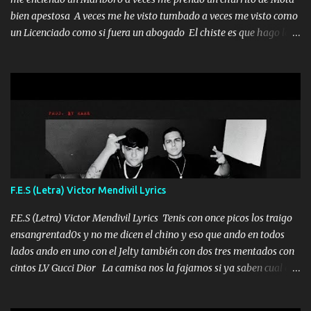
bien apestosa A veces me he visto tumbado a veces me visto como
un Licenciado como si fuera un abogado El chiste es que hago lo
que quiero pues así soy me mandó yo tengo el control a todos yo
les paro el dedo soy hocicon un malcriado un malandrón Que Les
importa no saben nada falsas las risas las que me miran hay gente
corriente no quieren verte subir de level trucha mis plebes Música
A veces me pongo un sombrero a veces me ven la cachucha de lado
con la mirada siempre en alto A veces me fajó una super o a veces
me fajó una Glock siempre armado todas las generaciones yo
traigo El chiste es que hago lo que quiero pues así soy me mandó
yo tengo el control a todos yo les paro el dedo soy hocicon un
F.E.S (Letra) Victor Mendivil Lyrics
malcriado un malandrón Que Les importa no saben nada falsas
las risas las que me miran hay gente corriente no quieren ve...
F.E.S (Letra) Victor Mendivil Lyrics Tenis con once picos los traigo
ensangrentad0s y no me dicen el chino y eso que ando en todos
lados ando en uno con el Jelty también con dos tres mentados con
cintos LV Gucci Dior La camisa nos la fajamos si ya saben cual es
tanto suena que ya le ardió a tres la trone con el cable en inglés la
camisa no me quito arriba la F.E.S Los caballos de TRX marcan