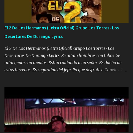
Bellas Artes me ve en las blancas ya hace falta mi APA FLACO
verde se le extraña pa que sepan Aquí Pura GENTE DE LA RANA 🐸
POR CLAVE ES EL CALI 4 EN LA CIUDAD TIJUANA Música Al
tirante andamos mi carnal atento a cualquier necesidad no porque
El 2 De Los Hermanos (Letra Oficial) Grupo Los Torres · Los
se ve limpio el camino nos confiamos al andar y nunca con la
Desertores De Durango Lyrics
misma piedra me vuelvo a tropezar Cuando ando de enamorado
en corto me tiró a per...
El 2 De Los Hermanos (Letra Oficial) Grupo Los Torres · Los
Desertores De Durango Lyrics Se miran hombres con tubos Se
mira gente con medios Están cuidando a un señor Es dueño de
estos terrenos Es seguridad del jefe Pa que disfrute a Canelos Es
el DOS de los HERMANOS un cerebro 🧠 inteligente junto con su
hermano el TRES blindado el Estado tiene andan ESPERANDO al
UNO QUE PRONTO ESTARÁ PRESENTE Que no falten las bucanas
ni tampoco las mujeres porque es platica de grandes por eso hay
que estar alegres doy las instrucciones para atender los deberes
Música Si es que salta algún problema de confianza tengo gente
ahí está el Hombre Cuarenta y también Pariente 7 arreglan
cualquier problema no más es cuestión que ordené NOS HACE