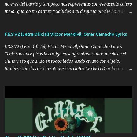
no eres del barrio y tampoco nos representas con ese acento culero
mejor guardo mi cartera Y Saludos a tu disquera pinche bola de
corrientes de Candela no trae nada y de música mucho menos te
robaron en tu casa y a tus padres como perros los traían
amarrados y tu escondido entre el miedo Que el chacal mas caro
F.E.S V2 (Letra Oficial) Victor Mendivil, Omar Camacho Lyrics
eso solo lo dices tú por ahí me llegó el rumor que eso viene de
F.E.S V2 (Letra Oficial) Victor Mendivil, Omar Camacho Lyrics
timbo tú tu ropa y tus joyas están iguales a ti todas nacas todas
Tenis con once picos los traigo ensangrentados unos me dicen el
chafas baratas como TAfi Y un trofeo para Jiménez por dejarse
chino y eso que ando en todos lados Ando en uno con el Jelty
embarazar aunque aquí huele algo raro y es que tu no estas jamas
también con dos tres mentados con cintos LV Gucci Dior la camisa
Muestras en las redes que solo ella y nada más pero yo me se otras
nos la fajamos si ya saben cuál es tanto suena que ya le ardio a
cosas pregúntale a "" Te quemó la Yeri por infiel y pocos huevos lo
tres La trone con el cable en inglés la camisa no me quito arriba la
que tú tienes de fiel yo lo tengo de chacalero numeros global yo lo
FES los caballos de TRX marcan 702 mi cuenta de banco no cuadra
hice primero entiendo tu frustración de no ser como tu ídolo Y es
con que yo use bot Rompiendo estándares 110.000 récord de vistas
que eres...
no me falta mucho para verme en las revistas Ya pise Italia Japón
Madrid Milan y también Francia ropa de 100.000 bolas Louis
Vuitton es mi fragancia repleta de presidentes la bolsa estoy en mi
pic si no se han dado cuenta chequen gráficas del kick Si se siente
muy perras les aviento las croquetas si yo traigo el yatecito es solo