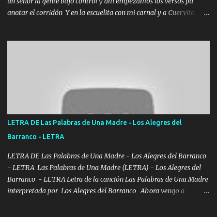
un señor la gente bajo control y ahí empezamos los versos pa
anotar el corridón Y en la escuelita con mi carnal y a Cuervito
mandó a saludar la bergacera del Alamar pensó no llegó al final y
aquí se cumplen las reglas no secuestr0 no r0bar De La C giró la
orden nos comanda el doble P bien firmes con Alto PRIETO y la
camisa es color Verde y peleam0s la Bandera por todita a la ciudad
con los drones patrullando la Frontera De Tijuana Bulevares
Bellas Artes me ve en las blancas ya hace falta mi APA FLACO
verde se le extraña pa que sepan Aquí Pura GENTE DE LA RANA 🐸
POR CLAVE ES EL CALI 4 EN LA CIUDAD TIJUANA Música Al
tirante andamos mi carnal atento a cualquier necesidad no porque
LETRA DE Las Palabras de Una Madre - Los Alegres del
se ve limpio el camino nos confiamos al andar y nunca con la
Barranco - LETRA
misma piedra me vuelvo a tropezar Cuando ando de enamorado
en corto me tiró a per...
LETRA DE Las Palabras de Una Madre - Los Alegres del Barranco
- LETRA Las Palabras de Una Madre (LETRA) - Los Alegres del
Barranco - LETRA Letra de la canción Las Palabras de Una Madre
interpretada por Los Alegres del Barranco Ahora vengo a
visitarte, a tu txumba a saludarte, se que del cielo me vez y desde
halla has de cuidarme, son palabras de una madre, que lleva en el