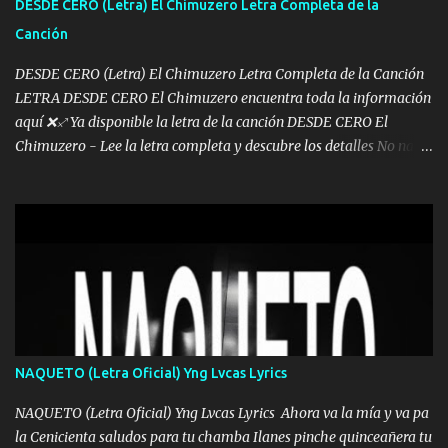
DESDE CERO (Letra) El Chimuzero Letra Completa de la
al traicionero damos pa abajo Y No me paran aquí hay pa más
Canción
pues hay charola les voy a dar hasta topar pues no hay de otra...
DESDE CERO (Letra) El Chimuzero Letra Completa de la Canción
LETRA DESDE CERO El Chimuzero encuentra toda la información
aquí ❌♐ Ya disponible la letra de la canción DESDE CERO El
Chimuzero - Lee la letra completa y descubre los detalles No nací
en cuna de oro , Pero Andamos Firmes Buscando el Billete. Cómo
Vengo desde Cero Se que Solo Plata. No es lo Suficiente, Soy De
muy Pocos amigos los que están conmigo las Gracias por todo , Mi
Mesa será Compartida con los que Estuvieron Cuando estuve Solo.
❌ www.elnorteduro.com ❌ Yo No limito los Sueños , si no existe
Uno pues Hallamos Modos , Si me caigo me Levanto, Aprendo Del
Error Y me sacudo El Lodo ❌ www.elnorteduro.com ❌ El Dinero
No me falta Pero Tampoco me Estorba , Por Eso Manejo Todo
Bien Regido Por mis Normas . Aquí no Se Sufre de Ego vengo Desde
NAQUETO (Letra Oficial) Yng Lvcas Lyrics
Abajo y me costó subir Fue Con Trabajo Y Esfuerzo, Nada es
Regalado Me Super Invertir A Mí lado Una Princesa que A pesar de
NAQUETO (Letra Oficial) Yng Lvcas Lyrics Ahora va la mía y va pa
Todo Siempre a estado ahí . Hecho pa...
la Cenicienta saludos para tu chamba Ilanes pinche quinceañera tu