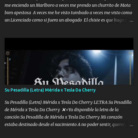
me enciendo un Marlboro a veces me prendo un churrito de Mota
bien apestosa A veces me he visto tumbado a veces me visto como
un Licenciado como si fuera un abogado El chiste es que hago lo
que quiero pues así soy me mandó yo tengo el control a todos yo
les paro el dedo soy hocicon un malcriado un malandrón Que Les
importa no saben nada falsas las risas las que me miran hay gente
corriente no quieren verte subir de level trucha mis plebes Música
A veces me pongo un sombrero a veces me ven la cachucha de lado
con la mirada siempre en alto A veces me fajó una super o a veces
me fajó una Glock siempre armado todas las generaciones yo
traigo El chiste es que hago lo que quiero pues así soy me mandó
yo tengo el control a todos yo les paro el dedo soy hocicon un
Su Pesadilla (Letra) Mérida x Tesla Da Cherry
malcriado un malandrón Que Les importa no saben nada falsas
las risas las que me miran hay gente corriente no quieren ve...
Su Pesadilla (Letra) Mérida x Tesla Da Cherry LETRA Su Pesadilla
de Mérida x Tesla Da Cherry ❌⭐Ya disponible la letra de la
canción Su Pesadilla de Mérida x Tesla Da Cherry Mi corazón
estaba destinado desde el nacimiento A no poder sentir, querer,
confiar y amar Soñaba con llegar a ser como uno más del resto