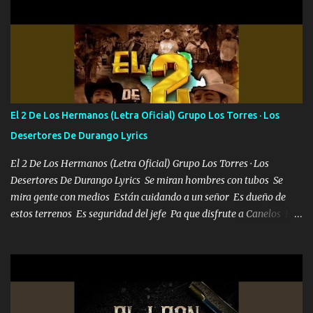
702 mo cuenta de banco no cuadra con que yo use bots rompiendo
estándares 110 mil records de pistas no me falta mucho para
verme en las revistas Ya pasé Italia Japón Madrid Milán y también
Francia ropa de 100.000 bolas Louis vuitton es mi fragancia
repleta de presidentes la bolsa estoy en mi pic si no se han dado
cuenta chequeen gráficas del kitch
El 2 De Los Hermanos (Letra Oficial) Grupo Los Torres · Los
Desertores De Durango Lyrics
El 2 De Los Hermanos (Letra Oficial) Grupo Los Torres · Los
Desertores De Durango Lyrics Se miran hombres con tubos Se
mira gente con medios Están cuidando a un señor Es dueño de
estos terrenos Es seguridad del jefe Pa que disfrute a Canelos Es
el DOS de los HERMANOS un cerebro 🧠 inteligente junto con su
hermano el TRES blindado el Estado tiene andan ESPERANDO al
UNO QUE PRONTO ESTARÁ PRESENTE Que no falten las bucanas
ni tampoco las mujeres porque es platica de grandes por eso hay
que estar alegres doy las instrucciones para atender los deberes