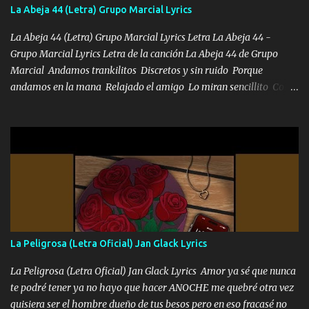
FALTA UN HERMANO DE CLAVE ERA EL 24 SIEMPRE FUE UN
La Abeja 44 (Letra) Grupo Marcial Lyrics
HOMBRE VALIENTE POR ALGO M'URIÓ PELEAND0 SIEMPRE
VIO POR LA FAMILIA PARA QUE SIGA EL LEGADO Es el DOS de
La Abeja 44 (Letra) Grupo Marcial Lyrics Letra La Abeja 44 -
los HERMANOS un cerebro inteligente y com...
Grupo Marcial Lyrics Letra de la canción La Abeja 44 de Grupo
Marcial Andamos trankilitos Discretos y sin ruido Porque
andamos en la mana Relajado el amigo Lo miran sencillito Con
una Glock bien fajada Lo miran relajado La vida disfrutando Y la
gente siempre criticando Nos miran algo bueno Ya sera ropa,
diamante lo que me cuelgan en el cuello (Chorus) Y cuando
coronamos Se jala los marciales Y sus guitarras ya van sonando
Un gallardo me prendo Para agarrar el vuelo y la mente y
tranquilizando Tomense un buen trago Y así es como empezamos
los versos que voy cantando (Music) A vido alta y bajas La carreta
se atora Pero nunca le aflojamos Ya me han pasado cosas Y
aunque ustedes no sepan Pero la vida es muy corta Hay que
La Peligrosa (Letra Oficial) Jan Glack Lyrics
echarle chingazos Y seguir trabajando porque nada es...
La Peligrosa (Letra Oficial) Jan Glack Lyrics Amor ya sé que nunca
te podré tener ya no hayo que hacer ANOCHE me quebré otra vez
quisiera ser el hombre dueño de tus besos pero en eso fracasé no