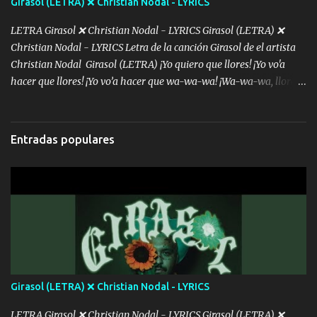
Girasol (LETRA) ❌ Christian Nodal - LYRICS
para las princesas aquí no nos gustan las pinches viejas
faranduleras Algunos me envidian eso no es de gangster seguimos
LETRA Girasol ❌ Christian Nodal - LYRICS Girasol (LETRA) ❌
sien...
Christian Nodal - LYRICS Letra de la canción Girasol de el artista
Christian Nodal Girasol (LETRA) ¡Yo quiero que llores! ¡Yo vo'a
hacer que llores! ¡Yo vo’a hacer que wa-wa-wa! ¡Wa-wa-wa, llores!
Hoy me levanté bromista y me tienes que aguantar No quiero
bromear contigo, de ti quiero bromear Tú eres un chiste, cabrón,
cada que intentas cantar Cada que intentas rapear, cada que
Entradas populares
intentas rimar Pobre payaso que usa a todo el mundo pa' conectar
con la gente Dices "Latino Gang" pero pisas a to'a tu gente Pa’ dar
mensajes, m'ijo, hay quе ser coherentеs Si tú no eres artista, al
menos se prudente Hoy me sabe a mierda, traigo un Balvin en los
dientes Por falta de empatía le toca ser resiliente ¿Acaso eres
consciente de los followers que mueves? Parcerito, abre los ojos y
ve el poder que tienes Otro chiste malo son los nombres de tus
álbum's "José, vibras colores con la energía del diablo " ¿Si ...
Girasol (LETRA) ❌ Christian Nodal - LYRICS
LETRA Girasol ❌ Christian Nodal - LYRICS Girasol (LETRA) ❌