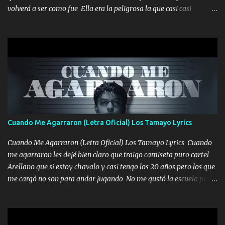
volverá a ser como fue Ella era la peligrosa la que casi casi
convertí en mi esposa la que no importaba si llegaba tarde se
ponía contenta con un par de rosas Y aunque pasen cien años cien
años solo pienso en ti mami no me crees se que no me crees
Música Amar me duele estoy rodeado de mujeres pero solo
quieren billetes y yo que solo ocupo verte Recuerdo echábamos
pasión en la troca tus labios besándome yo quitándote la ropa no
quiero que sea nunca con otra yo quiero llevarte a la Luna y si
quieres en ese momento te pido que seas mi esposa Chingada
madre no quiero dejar de tenerte no ayuda la p'uta loquera y al
Cuando Me Agarraron (Letra Oficial) Los Tamayo Lyrics
chile quisiera ser menos de ti dependiente la pinche tristeza me
encierra princesa tu sabes que nunca saldras de mi mente Ella era
Cuando Me Agarraron (Letra Oficial) Los Tamayo Lyrics Cuando
la peligro...
me agarraron les dejé bien claro que traigo camiseta puro cartel
Arellano que si estoy chavalo y casi tengo los 20 años pero los que
me cargó no son para andar jugando No me gustó la escuela pero
las libretas para el otro lado las fuimos mandando Ya nos
difamaron y nos han tachado sigue la vieja guardia y sigue bien
firme el legado que si como me llamó varios ya se han preguntado