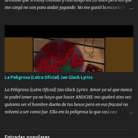
me cargó no son para andar jugando No me gustó la escuela pero
las libretas para el otro lado las fuimos mandando Ya nos
difamaron y nos han tachado sigue la vieja guardia y sigue bien
firme el legado que si como me llamó varios ya se han preguntado
Yo Soy El De Las Pacas Sobrino Del Brazo Armad0 Con mi Glock
fajado y mi R terciado me van a ver allá por TJ para un licenciado
mando un abrazo andamos al cien Choritas también Música
Ando en la colonia bien acelerado traigo un M2 que nunca me ha
fallado para mi compadre mandó un fuerte abrazo también al
Especial sabe que lo apreciamos En los mejores antros me verán
La Peligrosa (Letra Oficial) Jan Glack Lyrics
tomando con mujeres hermosas y botellas destapando siempre
bien cuidado bien atrabancado y a los que me conocen ya saben de
La Peligrosa (Letra Oficial) Jan Glack Lyrics Amor ya sé que nunca
lo que hablo Entre lob...
te podré tener ya no hayo que hacer ANOCHE me quebré otra vez
quisiera ser el hombre dueño de tus besos pero en eso fracasé no
volverá a ser como fue Ella era la peligrosa la que casi casi
convertí en mi esposa la que no importaba si llegaba tarde se
ponía contenta con un par de rosas Y aunque pasen cien años cien
años solo pienso en ti mami no me crees se que no me crees
Entradas populares