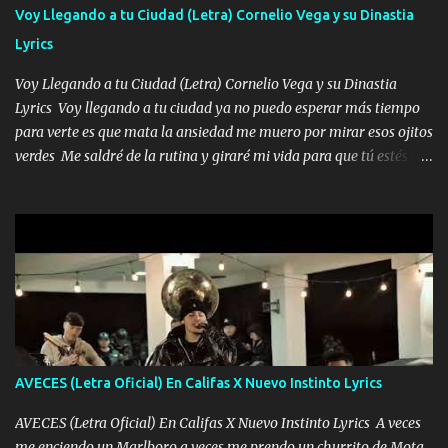
contéstame la llamada pa dedicarte unas bonitas palabras así
Voy Llegando a tu Ciudad (Letra) Cornelio Vega y su Dinastia
borracho me animo a decirte todo y puedo describirlo mucho que
Lyrics
me encantes Decirte que me siento muy feliz y emocionado por
tenerte aquí espero que quiera...
Voy Llegando a tu Ciudad (Letra) Cornelio Vega y su Dinastia
Lyrics Voy llegando a tu ciudad ya no puedo esperar más tiempo
para verte es que mata la ansiedad me muero por mirar esos ojitos
verdes Me saldré de la rutina y giraré mi vida para que tú estés en
ella como debe ser Yo sé que eres conocida que varios te tiran pero
no merecen y dile ya a tus amigas que no te presenten con más
pequeñeces Aquí estoy no dejaré que se te acerquen nadie porque
solo yo tendre el candado 🔒 del amor ❤️ Música Mil y un besos
para dar ya estando en tu ciudad no habrá quien lo detenga si las
copas van de más vayamos a un lugar y cerremos las puertas
Entre alcohol y besos se va incrementado el Fuego en esa
habitación ya no mires más el reloj Única por donde vas me curas
tú mi mal moviendo tu silueta no hay otra que te sea igual te ves
AVECES (Letra Oficial) En Califas X Nuevo Instinto Lyrics
tan especial por eso es que me tientas Aquí estoy no dejaré que se
te acerque nadie porque solo yo tendre el candado 🔒 del a...
AVECES (Letra Oficial) En Califas X Nuevo Instinto Lyrics A veces
me enciendo un Marlboro a veces me prendo un churrito de Mota