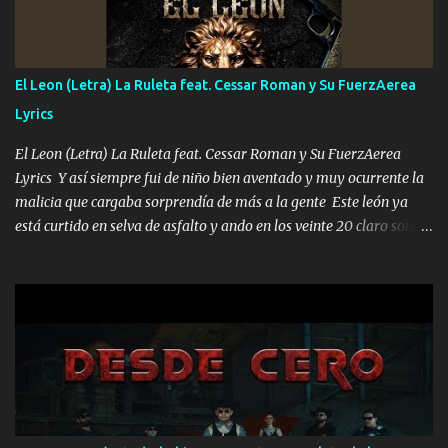
Música Si es que salta algún problema de confianza tengo gente
ahí está el Hombre Cuarenta y también Pariente 7 arreglan
cualquier problema no más es cuestión que ordené NOS HACE
FALTA UN HERMANO DE CLAVE ERA EL 24 SIEMPRE FUE UN
El Leon (Letra) La Ruleta feat. Cessar Roman y Su FuerzAerea
HOMBRE VALIENTE POR ALGO M'URIÓ PELEAND0 SIEMPRE
Lyrics
VIO POR LA FAMILIA PARA QUE SIGA EL LEGADO Es el DOS de
los HERMANOS un cerebro inteligente y com...
El Leon (Letra) La Ruleta feat. Cessar Roman y Su FuerzAerea
Lyrics Y así siempre fui de niño bien aventado y muy ocurrente la
malicia que cargaba sorprendía de más a la gente Este león ya
está curtido en selva de asfalto y ando en los veinte 20 claro son
mis años Leon mi clave por si hay pendiente Tranquilo me la
navego ando en lo mío sin ni un pendiente si hay problemas lo
arreglamos padrino yo brincó en caliente Y No me paran aquí hay
pa más pues hay charola les voy a dar hasta topar pues no hay de
otra Música Surcando bien mi camino voy por mi línea no veo a
los lados aquel que no corre vuela no se me duerm voy chicoteado
Ya pasé varias hazañas ya tienen rato que me agarran el colmillo
de este León los estatales no sé esperaron Al tiro esta la PrimiZa
también la nueve que cargo al lado doy la mano al que su amigo y