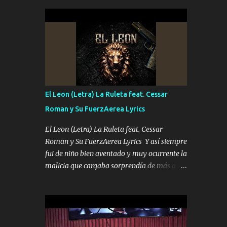
seguridad del jefe Pa que disfrute a Canelos
conciertos más que llenar Se mueven solo
Es el DOS de los HERMANOS un cerebro 🧠
por el interés P...
inteligente junto con su hermano el TRES
blindado el Estado tiene andan ESPERANDO
al UNO QUE PRONTO ESTARÁ PRESENTE
Que no falten las bucanas ni tampoco las
mujeres porque es platica de grandes por eso
hay que estar alegres doy las instrucciones
El Leon (Letra) La Ruleta feat. Cessar
para atender los deberes Música Si es que
Roman y Su FuerzAerea Lyrics
salta algún problema de confianza tengo
gente ahí está el Hombre Cuarenta y
El Leon (Letra) La Ruleta feat. Cessar
también Pariente 7 arreglan cualquier
Roman y Su FuerzAerea Lyrics Y así siempre
problema no más es cuestión que ordené
fui de niño bien aventado y muy ocurrente la
NOS HACE FALTA UN HERMANO DE CLAVE
malicia que cargaba sorprendía de más a la
ERA EL 24 SIEMPRE FUE UN HOMBRE
gente Este león ya está curtido en selva de
VALIENTE POR ALGO M'URIÓ PELEAND0
asfalto y ando en los veinte 20 claro son mis
SIEMPRE VIO POR LA FAMILIA PARA QUE
años Leon mi clave por si hay pendiente
SIGA EL LEGADO Es el DOS de los
Tranquilo me la navego ando en lo mío sin
HERMANOS un cerebro inteligente y com...
ni un pendiente si hay problemas lo