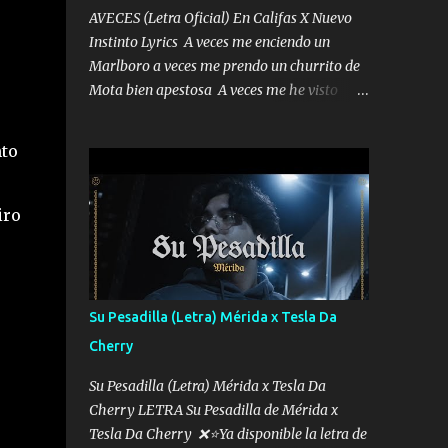
AVECES (Letra Oficial) En Califas X Nuevo
Instinto Lyrics A veces me enciendo un
Marlboro a veces me prendo un churrito de
Mota bien apestosa A veces me he visto
tumbado a veces me visto como un
Licenciado como si fuera un abogado El
nto
chiste es que hago lo que quiero pues así soy
me mandó yo tengo el control a todos yo les
paro el dedo soy hocicon un malcriado un
iro
malandrón Que Les importa no saben nada
falsas las risas las que me miran hay gente
corriente no quieren verte subir de level
trucha mis plebes Música A veces me pongo
Su Pesadilla (Letra) Mérida x Tesla Da
un sombrero a veces me ven la cachucha de
Cherry
lado con la mirada siempre en alto A veces
me fajó una super o a veces me fajó una
Su Pesadilla (Letra) Mérida x Tesla Da
Glock siempre armado todas las
Cherry LETRA Su Pesadilla de Mérida x
generaciones yo traigo El chiste es que hago
Tesla Da Cherry ❌⭐Ya disponible la letra de