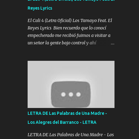
agarrar el vuelo y la mente y tranquilizando
Reyes Lyrics
Tomense un buen trago Y así es como
empezamos los versos que voy cantando
El Cali 4 (Letra Oficial) Los Tamayo Feat. El
(Music) A vido alta y bajas La carreta se
Reyes Lyrics Bien recuerdo que lo conocí
atora Pero nunca le aflojamos Ya me han
empecherado me recibió fuimos a visitar a
pasado cosas Y aunque ustedes no sepan
un señor la gente bajo control y ahí
Pero la vida es muy corta Hay que echarle
empezamos los versos pa anotar el corridón
chingazos Y seguir trabajando porque nada
Y en la escuelita con mi carnal y a Cuervito
es...
mandó a saludar la bergacera del Alamar
pensó no llegó al final y aquí se cumplen las
reglas no secuestr0 no r0bar De La C giró la
orden nos comanda el doble P bien firmes
con Alto PRIETO y la camisa es color Verde y
peleam0s la Bandera por todita a la ciudad
con los drones patrullando la Frontera De
LETRA DE Las Palabras de Una Madre -
Tijuana Bulevares Bellas Artes me ve en las
Los Alegres del Barranco - LETRA
blancas ya hace falta mi APA FLACO verde
se le extraña pa que sepan Aquí Pura GENTE
LETRA DE Las Palabras de Una Madre - Los