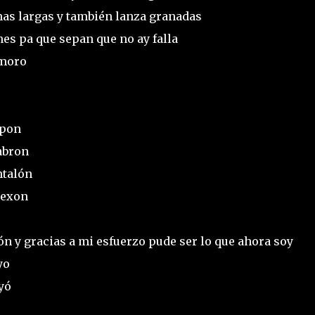
mas largas y también lanza granadas
nes pa que sepan que no ay falla
amoro
topon
cabron
antalón
lexon
ón y gracias a mi esfuerzo pude ser lo que ahora soy
 yo
eyó