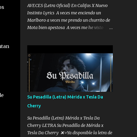
AVECES (Letra Oficial) En Califas X Nuevo
os
Instinto Lyrics A veces me enciendo un
Marlboro a veces me prendo un churrito de
Mota bien apestosa A veces me he visto
tumbado a veces me visto como un
Licenciado como si fuera un abogado El
ntan
chiste es que hago lo que quiero pues así soy
me mandó yo tengo el control a todos yo les
paro el dedo soy hocicon un malcriado un
malandrón Que Les importa no saben nada
falsas las risas las que me miran hay gente
corriente no quieren verte subir de level
trucha mis plebes Música A veces me pongo
de
Su Pesadilla (Letra) Mérida x Tesla Da
un sombrero a veces me ven la cachucha de
Cherry
lado con la mirada siempre en alto A veces
me fajó una super o a veces me fajó una
Su Pesadilla (Letra) Mérida x Tesla Da
Glock siempre armado todas las
Cherry LETRA Su Pesadilla de Mérida x
generaciones yo traigo El chiste es que hago
Tesla Da Cherry ❌⭐Ya disponible la letra de