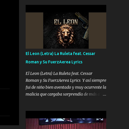
seguridad del jefe Pa que disfrute a Canelos
conciertos más que llenar Se mueven solo
Es el DOS de los HERMANOS un cerebro 🧠
por el interés P...
inteligente junto con su hermano el TRES
blindado el Estado tiene andan ESPERANDO
al UNO QUE PRONTO ESTARÁ PRESENTE
Que no falten las bucanas ni tampoco las
mujeres porque es platica de grandes por eso
hay que estar alegres doy las instrucciones
El Leon (Letra) La Ruleta feat. Cessar
para atender los deberes Música Si es que
Roman y Su FuerzAerea Lyrics
salta algún problema de confianza tengo
gente ahí está el Hombre Cuarenta y
El Leon (Letra) La Ruleta feat. Cessar
también Pariente 7 arreglan cualquier
Roman y Su FuerzAerea Lyrics Y así siempre
problema no más es cuestión que ordené
fui de niño bien aventado y muy ocurrente la
NOS HACE FALTA UN HERMANO DE CLAVE
malicia que cargaba sorprendía de más a la
ERA EL 24 SIEMPRE FUE UN HOMBRE
gente Este león ya está curtido en selva de
VALIENTE POR ALGO M'URIÓ PELEAND0
asfalto y ando en los veinte 20 claro son mis
SIEMPRE VIO POR LA FAMILIA PARA QUE
años Leon mi clave por si hay pendiente
SIGA EL LEGADO Es el DOS de los
Tranquilo me la navego ando en lo mío sin
HERMANOS un cerebro inteligente y com...
ni un pendiente si hay problemas lo