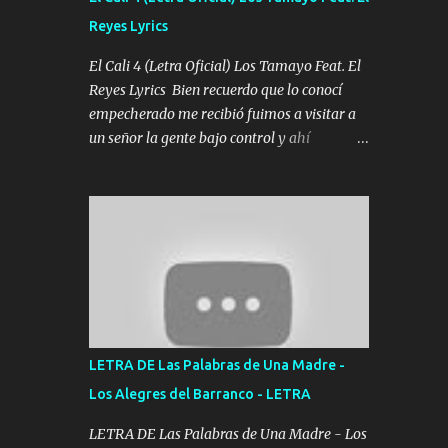
agarrar el vuelo y la mente y tranquilizando
Reyes Lyrics
Tomense un buen trago Y así es como
empezamos los versos que voy cantando
El Cali 4 (Letra Oficial) Los Tamayo Feat. El
(Music) A vido alta y bajas La carreta se
Reyes Lyrics Bien recuerdo que lo conocí
atora Pero nunca le aflojamos Ya me han
empecherado me recibió fuimos a visitar a
pasado cosas Y aunque ustedes no sepan
un señor la gente bajo control y ahí
Pero la vida es muy corta Hay que echarle
empezamos los versos pa anotar el corridón
chingazos Y seguir trabajando porque nada
Y en la escuelita con mi carnal y a Cuervito
es...
mandó a saludar la bergacera del Alamar
pensó no llegó al final y aquí se cumplen las
reglas no secuestr0 no r0bar De La C giró la
orden nos comanda el doble P bien firmes
con Alto PRIETO y la camisa es color Verde y
peleam0s la Bandera por todita a la ciudad
con los drones patrullando la Frontera De
LETRA DE Las Palabras de Una Madre -
Tijuana Bulevares Bellas Artes me ve en las
Los Alegres del Barranco - LETRA
blancas ya hace falta mi APA FLACO verde
se le extraña pa que sepan Aquí Pura GENTE
LETRA DE Las Palabras de Una Madre - Los