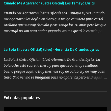
adoro
Cuando Me Agarraron (Letra Oficial) Los Tamayo Lyrics
Cuando Me Agarraron (Letra Oficial) Los Tamayo Lyrics Cuando
me agarraron les dejé bien claro que traigo camiseta puro cartel
Arellano que si estoy chavalo y casi tengo los 20 años pero los que
me cargó no son para andar jugando No me gustó la escuela pero
las libretas para el otro lado las fuimos mandando Ya nos
difamaron y nos han tachado sigue la vieja guardia y sigue bien
firme el legado que si como me llamó varios ya se han preguntado
La Bola 8 (Letra Oficial) (Live) · Herencia De Grandes Lyrics
Yo Soy El De Las Pacas Sobrino Del Brazo Armad0 Con mi Glock
La Bola 8 (Letra Oficial) (Live) · Herencia De Grandes Lyrics La
fajado y mi R terciado me van a ver allá por TJ para un licenciado
bola ocho está sobre la mesa y para que sepan hay resultado
mando un abrazo andamos al cien Choritas también Música
bueno porque aquí no hay mermas soy de palabra y de muy buen
Ando en la colonia bien acelerado traigo un M2 que nunca me ha
trato Si lo ven no sé imaginan pues no aparenta pero es Bragado a
fallado para mi compadre mandó un fuerte abrazo también al
cualquiera lo saluda que dice mi toro como ha estado No soy de
Especial sabe que lo apreciamos En los mejores antros me verán
muchos amigos los que yo tengo ya están contados mi familia es
tomando con mujeres hermosas y botellas destapando siempre
lo primero que cualquier cosa es un gran regalo Siempre me van a
bien cuidado bien atrabancado y a los que me conocen ya saben de
Entradas populares
ver solo más no ando solo ai ta el aparato con cargador extendido
lo que hablo Entre lob...
para lucirlo yo aquí lo calmo Y mis collares me dan protección me