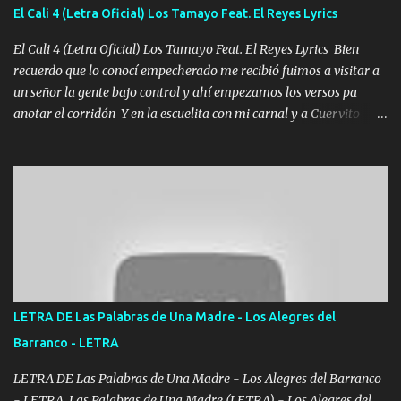
aunque ustedes no sepan Pero la vida es muy corta Hay que
El Cali 4 (Letra Oficial) Los Tamayo Feat. El Reyes Lyrics
echarle chingazos Y seguir trabajando porque nada es...
El Cali 4 (Letra Oficial) Los Tamayo Feat. El Reyes Lyrics Bien
recuerdo que lo conocí empecherado me recibió fuimos a visitar a
un señor la gente bajo control y ahí empezamos los versos pa
anotar el corridón Y en la escuelita con mi carnal y a Cuervito
mandó a saludar la bergacera del Alamar pensó no llegó al final y
aquí se cumplen las reglas no secuestr0 no r0bar De La C giró la
orden nos comanda el doble P bien firmes con Alto PRIETO y la
camisa es color Verde y peleam0s la Bandera por todita a la ciudad
con los drones patrullando la Frontera De Tijuana Bulevares
Bellas Artes me ve en las blancas ya hace falta mi APA FLACO
verde se le extraña pa que sepan Aquí Pura GENTE DE LA RANA 🐸
POR CLAVE ES EL CALI 4 EN LA CIUDAD TIJUANA Música Al
tirante andamos mi carnal atento a cualquier necesidad no porque
LETRA DE Las Palabras de Una Madre - Los Alegres del
se ve limpio el camino nos confiamos al andar y nunca con la
Barranco - LETRA
misma piedra me vuelvo a tropezar Cuando ando de enamorado
en corto me tiró a per...
LETRA DE Las Palabras de Una Madre - Los Alegres del Barranco
- LETRA Las Palabras de Una Madre (LETRA) - Los Alegres del