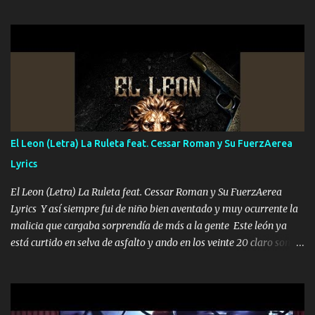
el DOS de los HERMANOS un cerebro 🧠 inteligente junto con su
hermano el TRES blindado el Estado tiene andan ESPERANDO al
UNO QUE PRONTO ESTARÁ PRESENTE Que no falten las bucanas
ni tampoco las mujeres porque es platica de grandes por eso hay
que estar alegres doy las instrucciones para atender los deberes
Música Si es que salta algún problema de confianza tengo gente
ahí está el Hombre Cuarenta y también Pariente 7 arreglan
cualquier problema no más es cuestión que ordené NOS HACE
FALTA UN HERMANO DE CLAVE ERA EL 24 SIEMPRE FUE UN
El Leon (Letra) La Ruleta feat. Cessar Roman y Su FuerzAerea
HOMBRE VALIENTE POR ALGO M'URIÓ PELEAND0 SIEMPRE
Lyrics
VIO POR LA FAMILIA PARA QUE SIGA EL LEGADO Es el DOS de
los HERMANOS un cerebro inteligente y com...
El Leon (Letra) La Ruleta feat. Cessar Roman y Su FuerzAerea
Lyrics Y así siempre fui de niño bien aventado y muy ocurrente la
malicia que cargaba sorprendía de más a la gente Este león ya
está curtido en selva de asfalto y ando en los veinte 20 claro son
mis años Leon mi clave por si hay pendiente Tranquilo me la
navego ando en lo mío sin ni un pendiente si hay problemas lo
arreglamos padrino yo brincó en caliente Y No me paran aquí hay
pa más pues hay charola les voy a dar hasta topar pues no hay de