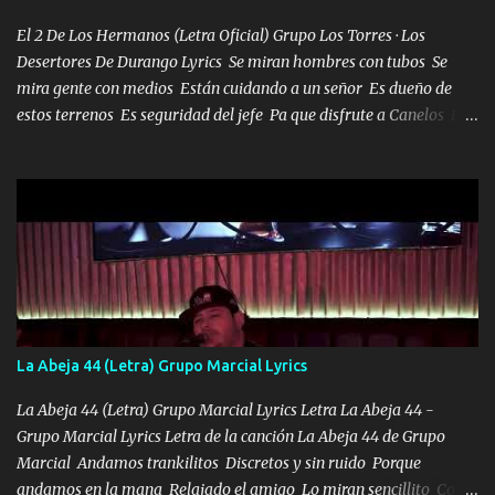
en corto me tiró a per...
El 2 De Los Hermanos (Letra Oficial) Grupo Los Torres · Los
Desertores De Durango Lyrics Se miran hombres con tubos Se
mira gente con medios Están cuidando a un señor Es dueño de
estos terrenos Es seguridad del jefe Pa que disfrute a Canelos Es
el DOS de los HERMANOS un cerebro 🧠 inteligente junto con su
hermano el TRES blindado el Estado tiene andan ESPERANDO al
UNO QUE PRONTO ESTARÁ PRESENTE Que no falten las bucanas
ni tampoco las mujeres porque es platica de grandes por eso hay
que estar alegres doy las instrucciones para atender los deberes
Música Si es que salta algún problema de confianza tengo gente
ahí está el Hombre Cuarenta y también Pariente 7 arreglan
cualquier problema no más es cuestión que ordené NOS HACE
FALTA UN HERMANO DE CLAVE ERA EL 24 SIEMPRE FUE UN
La Abeja 44 (Letra) Grupo Marcial Lyrics
HOMBRE VALIENTE POR ALGO M'URIÓ PELEAND0 SIEMPRE
VIO POR LA FAMILIA PARA QUE SIGA EL LEGADO Es el DOS de
La Abeja 44 (Letra) Grupo Marcial Lyrics Letra La Abeja 44 -
los HERMANOS un cerebro inteligente y com...
Grupo Marcial Lyrics Letra de la canción La Abeja 44 de Grupo
Marcial Andamos trankilitos Discretos y sin ruido Porque
andamos en la mana Relajado el amigo Lo miran sencillito Con