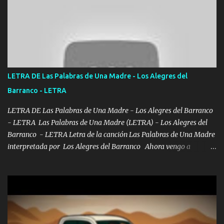
pa más pues hay charola les voy a dar hasta topar pues no hay de
otra Música Surcando bien mi camino voy por mi línea no veo a
los lados aquel que no corre vuela no se me duerm voy chicoteado
Ya pasé varias hazañas ya tienen rato que me agarran el colmillo
de este León los estatales no sé esperaron Al tiro esta la PrimiZa
también la nueve que cargo al lado doy la mano al que su amigo y
LETRA DE Las Palabras de Una Madre - Los Alegres del
al traicionero damos pa abajo Y No me paran aquí hay pa más
Barranco - LETRA
pues hay charola les voy a dar hasta topar pues no hay de otra...
LETRA DE Las Palabras de Una Madre - Los Alegres del Barranco
- LETRA Las Palabras de Una Madre (LETRA) - Los Alegres del
Barranco - LETRA Letra de la canción Las Palabras de Una Madre
interpretada por Los Alegres del Barranco Ahora vengo a
visitarte, a tu txumba a saludarte, se que del cielo me vez y desde
halla has de cuidarme, son palabras de una madre, que lleva en el
viento a su hijo y aunque ahora ya este con Dios el destino así lo
quiso, él tiempo sigue pasando y nunca te olvidaremos, aquí
seguiré esperando hasta volvernos a vernos El recuerdo que yo
tengo de mi mente no se va, en mi corazón me llevo lo mismo que