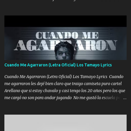
una Glock bien fajada Lo miran relajado La vida disfrutando Y la
gente siempre criticando Nos miran algo bueno Ya sera ropa,
diamante lo que me cuelgan en el cuello (Chorus) Y cuando
coronamos Se jala los marciales Y sus guitarras ya van sonando
Un gallardo me prendo Para agarrar el vuelo y la mente y
tranquilizando Tomense un buen trago Y así es como empezamos
los versos que voy cantando (Music) A vido alta y bajas La carreta
se atora Pero nunca le aflojamos Ya me han pasado cosas Y
aunque ustedes no sepan Pero la vida es muy corta Hay que
Cuando Me Agarraron (Letra Oficial) Los Tamayo Lyrics
echarle chingazos Y seguir trabajando porque nada es...
Cuando Me Agarraron (Letra Oficial) Los Tamayo Lyrics Cuando
me agarraron les dejé bien claro que traigo camiseta puro cartel
Arellano que si estoy chavalo y casi tengo los 20 años pero los que
me cargó no son para andar jugando No me gustó la escuela pero
las libretas para el otro lado las fuimos mandando Ya nos
difamaron y nos han tachado sigue la vieja guardia y sigue bien
firme el legado que si como me llamó varios ya se han preguntado
Yo Soy El De Las Pacas Sobrino Del Brazo Armad0 Con mi Glock