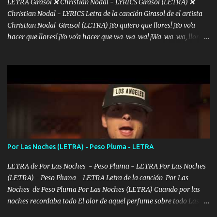
LETRA Girasol ❌ Christian Nodal - LYRICS Girasol (LETRA) ❌
Christian Nodal - LYRICS Letra de la canción Girasol de el artista
Christian Nodal Girasol (LETRA) ¡Yo quiero que llores! ¡Yo vo'a
hacer que llores! ¡Yo vo’a hacer que wa-wa-wa! ¡Wa-wa-wa, llores!
Hoy me levanté bromista y me tienes que aguantar No quiero
bromear contigo, de ti quiero bromear Tú eres un chiste, cabrón,
cada que intentas cantar Cada que intentas rapear, cada que
intentas rimar Pobre payaso que usa a todo el mundo pa' conectar
con la gente Dices "Latino Gang" pero pisas a to'a tu gente Pa’ dar
mensajes, m'ijo, hay quе ser coherentеs Si tú no eres artista, al
menos se prudente Hoy me sabe a mierda, traigo un Balvin en los
dientes Por falta de empatía le toca ser resiliente ¿Acaso eres
consciente de los followers que mueves? Parcerito, abre los ojos y
Por Las Noches (LETRA) - Peso Pluma - LETRA
ve el poder que tienes Otro chiste malo son los nombres de tus
álbum's "José, vibras colores con la energía del diablo " ¿Si ...
LETRA de Por Las Noches - Peso Pluma - LETRA Por Las Noches
(LETRA) - Peso Pluma - LETRA Letra de la canción Por Las
Noches de Peso Pluma Por Las Noches (LETRA) Cuando por las
noches recordaba todo El olor de aquel perfume sobre todo Las
sábanas blancas donde te escondías dentro. Eres intocable como