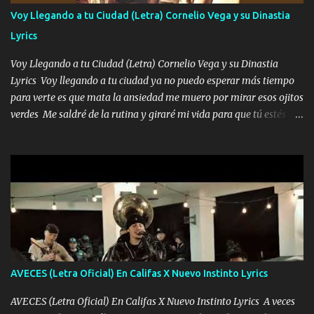
contéstame la llamada pa dedicarte unas bonitas palabras así
Voy Llegando a tu Ciudad (Letra) Cornelio Vega y su Dinastia
borracho me animo a decirte todo y puedo describirlo mucho que
Lyrics
me encantes Decirte que me siento muy feliz y emocionado por
tenerte aquí espero que quiera...
Voy Llegando a tu Ciudad (Letra) Cornelio Vega y su Dinastia
Lyrics Voy llegando a tu ciudad ya no puedo esperar más tiempo
para verte es que mata la ansiedad me muero por mirar esos ojitos
verdes Me saldré de la rutina y giraré mi vida para que tú estés en
ella como debe ser Yo sé que eres conocida que varios te tiran pero
no merecen y dile ya a tus amigas que no te presenten con más
pequeñeces Aquí estoy no dejaré que se te acerquen nadie porque
solo yo tendre el candado 🔒 del amor ❤️ Música Mil y un besos
para dar ya estando en tu ciudad no habrá quien lo detenga si las
copas van de más vayamos a un lugar y cerremos las puertas
Entre alcohol y besos se va incrementado el Fuego en esa
habitación ya no mires más el reloj Única por donde vas me curas
tú mi mal moviendo tu silueta no hay otra que te sea igual te ves
AVECES (Letra Oficial) En Califas X Nuevo Instinto Lyrics
tan especial por eso es que me tientas Aquí estoy no dejaré que se
te acerque nadie porque solo yo tendre el candado 🔒 del a...
AVECES (Letra Oficial) En Califas X Nuevo Instinto Lyrics A veces