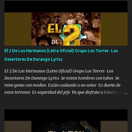
702 mo cuenta de banco no cuadra con que yo use bots rompiendo
estándares 110 mil records de pistas no me falta mucho para
verme en las revistas Ya pasé Italia Japón Madrid Milán y también
Francia ropa de 100.000 bolas Louis vuitton es mi fragancia
repleta de presidentes la bolsa estoy en mi pic si no se han dado
cuenta chequeen gráficas del kitch
El 2 De Los Hermanos (Letra Oficial) Grupo Los Torres · Los
Desertores De Durango Lyrics
El 2 De Los Hermanos (Letra Oficial) Grupo Los Torres · Los
Desertores De Durango Lyrics Se miran hombres con tubos Se
mira gente con medios Están cuidando a un señor Es dueño de
estos terrenos Es seguridad del jefe Pa que disfrute a Canelos Es
el DOS de los HERMANOS un cerebro 🧠 inteligente junto con su
hermano el TRES blindado el Estado tiene andan ESPERANDO al
UNO QUE PRONTO ESTARÁ PRESENTE Que no falten las bucanas
ni tampoco las mujeres porque es platica de grandes por eso hay
que estar alegres doy las instrucciones para atender los deberes