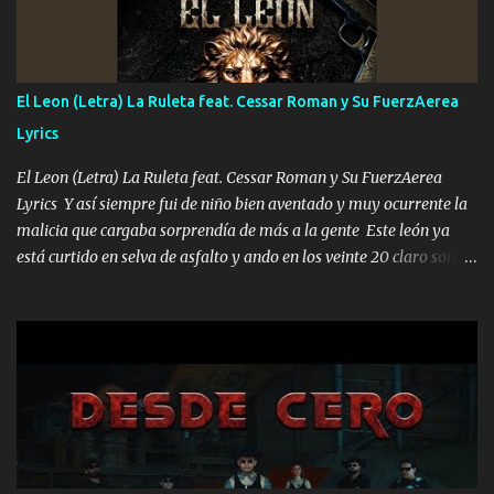
Música Si es que salta algún problema de confianza tengo gente
ahí está el Hombre Cuarenta y también Pariente 7 arreglan
cualquier problema no más es cuestión que ordené NOS HACE
FALTA UN HERMANO DE CLAVE ERA EL 24 SIEMPRE FUE UN
El Leon (Letra) La Ruleta feat. Cessar Roman y Su FuerzAerea
HOMBRE VALIENTE POR ALGO M'URIÓ PELEAND0 SIEMPRE
Lyrics
VIO POR LA FAMILIA PARA QUE SIGA EL LEGADO Es el DOS de
los HERMANOS un cerebro inteligente y com...
El Leon (Letra) La Ruleta feat. Cessar Roman y Su FuerzAerea
Lyrics Y así siempre fui de niño bien aventado y muy ocurrente la
malicia que cargaba sorprendía de más a la gente Este león ya
está curtido en selva de asfalto y ando en los veinte 20 claro son
mis años Leon mi clave por si hay pendiente Tranquilo me la
navego ando en lo mío sin ni un pendiente si hay problemas lo
arreglamos padrino yo brincó en caliente Y No me paran aquí hay
pa más pues hay charola les voy a dar hasta topar pues no hay de
otra Música Surcando bien mi camino voy por mi línea no veo a
los lados aquel que no corre vuela no se me duerm voy chicoteado
Ya pasé varias hazañas ya tienen rato que me agarran el colmillo
de este León los estatales no sé esperaron Al tiro esta la PrimiZa