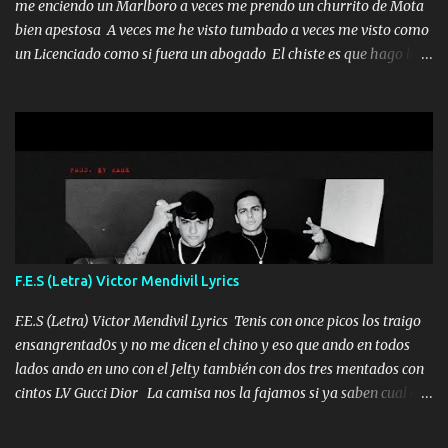
me enciendo un Marlboro a veces me prendo un churrito de Mota
bien apestosa A veces me he visto tumbado a veces me visto como
un Licenciado como si fuera un abogado El chiste es que hago lo
que quiero pues así soy me mandó yo tengo el control a todos yo
les paro el dedo soy hocicon un malcriado un malandrón Que Les
importa no saben nada falsas las risas las que me miran hay gente
corriente no quieren verte subir de level trucha mis plebes Música
A veces me pongo un sombrero a veces me ven la cachucha de lado
con la mirada siempre en alto A veces me fajó una super o a veces
me fajó una Glock siempre armado todas las generaciones yo
traigo El chiste es que hago lo que quiero pues así soy me mandó
yo tengo el control a todos yo les paro el dedo soy hocicon un
F.E.S (Letra) Victor Mendivil Lyrics
malcriado un malandrón Que Les importa no saben nada falsas
las risas las que me miran hay gente corriente no quieren ve...
F.E.S (Letra) Victor Mendivil Lyrics Tenis con once picos los traigo
ensangrentad0s y no me dicen el chino y eso que ando en todos
lados ando en uno con el Jelty también con dos tres mentados con
cintos LV Gucci Dior La camisa nos la fajamos si ya saben cual es
tanto suena que ya le ardió a tres la trone con el cable en inglés la
camisa no me quito arriba la F.E.S Los caballos de TRX marcan