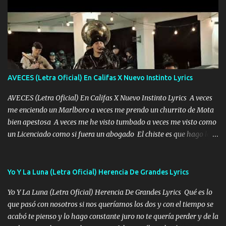
cuidan los santos y mi Dios cada día con mas ganas le doy todo
por un futuro mejor Música Empecé desde los trece y hasta la
fecha aún sigo vigente no soy manchado soy bueno pero si me
alteró de repente Mi carnal Abel aun lado ni uno con el otro no se
ha rajado pal Chinchillas un saludo y para un amigo que está en
Peñasco Me fajó una Glock al cinto y de Louis Vuitton son mis
zapatos mi es...
AVECES (Letra Oficial) En Califas X Nuevo Instinto Lyrics
AVECES (Letra Oficial) En Califas X Nuevo Instinto Lyrics A veces
me enciendo un Marlboro a veces me prendo un churrito de Mota
bien apestosa A veces me he visto tumbado a veces me visto como
un Licenciado como si fuera un abogado El chiste es que hago lo
que quiero pues así soy me mandó yo tengo el control a todos yo
les paro el dedo soy hocicon un malcriado un malandrón Que Les
importa no saben nada falsas las risas las que me miran hay gente
Yo Y La Luna (Letra Oficial) Herencia De Grandes Lyrics
corriente no quieren verte subir de level trucha mis plebes Música
Yo Y La Luna (Letra Oficial) Herencia De Grandes Lyrics Qué es lo
A veces me pongo un sombrero a veces me ven la cachucha de lado
que pasó con nosotros si nos queríamos los dos y con el tiempo se
con la mirada siempre en alto A veces me fajó una super o a veces
acabó te pienso y lo hago constante juro no te quería perder y de la
me fajó una Glock siempre armado todas las generaciones yo