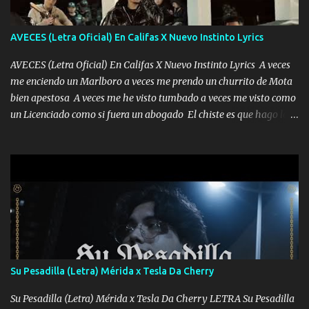
AVECES (Letra Oficial) En Califas X Nuevo Instinto Lyrics
AVECES (Letra Oficial) En Califas X Nuevo Instinto Lyrics A veces
me enciendo un Marlboro a veces me prendo un churrito de Mota
bien apestosa A veces me he visto tumbado a veces me visto como
un Licenciado como si fuera un abogado El chiste es que hago lo
que quiero pues así soy me mandó yo tengo el control a todos yo
les paro el dedo soy hocicon un malcriado un malandrón Que Les
importa no saben nada falsas las risas las que me miran hay gente
corriente no quieren verte subir de level trucha mis plebes Música
A veces me pongo un sombrero a veces me ven la cachucha de lado
con la mirada siempre en alto A veces me fajó una super o a veces
me fajó una Glock siempre armado todas las generaciones yo
traigo El chiste es que hago lo que quiero pues así soy me mandó
yo tengo el control a todos yo les paro el dedo soy hocicon un
Su Pesadilla (Letra) Mérida x Tesla Da Cherry
malcriado un malandrón Que Les importa no saben nada falsas
las risas las que me miran hay gente corriente no quieren ve...
Su Pesadilla (Letra) Mérida x Tesla Da Cherry LETRA Su Pesadilla