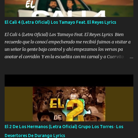
tu papá, a veces me pongo triste porque no puedo mirarte, mas se
que tu me escuchas porque tu eres mi gran ángel, El desespero me
llega para reunirme contigo, tu iluminas mi sendero por siempre
El Cali 4 (Letra Oficial) Los Tamayo Feat. El Reyes Lyrics
serás mi niño, del amor que yo te tengo es co...
El Cali 4 (Letra Oficial) Los Tamayo Feat. El Reyes Lyrics Bien
recuerdo que lo conocí empecherado me recibió fuimos a visitar a
un señor la gente bajo control y ahí empezamos los versos pa
anotar el corridón Y en la escuelita con mi carnal y a Cuervito
mandó a saludar la bergacera del Alamar pensó no llegó al final y
aquí se cumplen las reglas no secuestr0 no r0bar De La C giró la
orden nos comanda el doble P bien firmes con Alto PRIETO y la
camisa es color Verde y peleam0s la Bandera por todita a la ciudad
con los drones patrullando la Frontera De Tijuana Bulevares
Bellas Artes me ve en las blancas ya hace falta mi APA FLACO
verde se le extraña pa que sepan Aquí Pura GENTE DE LA RANA 🐸
POR CLAVE ES EL CALI 4 EN LA CIUDAD TIJUANA Música Al
tirante andamos mi carnal atento a cualquier necesidad no porque
El 2 De Los Hermanos (Letra Oficial) Grupo Los Torres · Los
se ve limpio el camino nos confiamos al andar y nunca con la
Desertores De Durango Lyrics
misma piedra me vuelvo a tropezar Cuando ando de enamorado