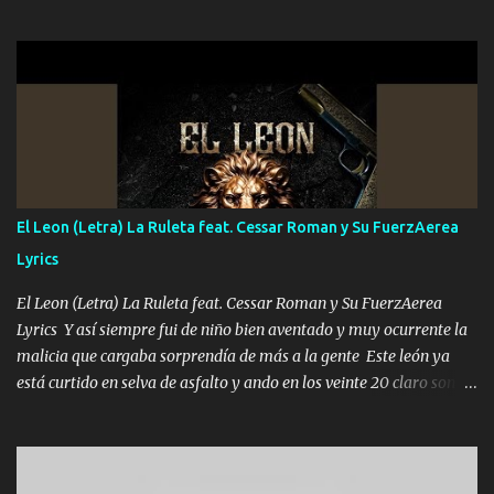
que quiero pues así soy me mandó yo tengo el control a todos yo
les paro el dedo soy hocicon un malcriado un malandrón Que Les
importa no saben nada falsas las risas las que me miran hay gente
corriente no quieren verte subir de level trucha mis plebes Música
A veces me pongo un sombrero a veces me ven la cachucha de lado
con la mirada siempre en alto A veces me fajó una super o a veces
me fajó una Glock siempre armado todas las generaciones yo
traigo El chiste es que hago lo que quiero pues así soy me mandó
yo tengo el control a todos yo les paro el dedo soy hocicon un
El Leon (Letra) La Ruleta feat. Cessar Roman y Su FuerzAerea
malcriado un malandrón Que Les importa no saben nada falsas
Lyrics
las risas las que me miran hay gente corriente no quieren ve...
El Leon (Letra) La Ruleta feat. Cessar Roman y Su FuerzAerea
Lyrics Y así siempre fui de niño bien aventado y muy ocurrente la
malicia que cargaba sorprendía de más a la gente Este león ya
está curtido en selva de asfalto y ando en los veinte 20 claro son
mis años Leon mi clave por si hay pendiente Tranquilo me la
navego ando en lo mío sin ni un pendiente si hay problemas lo
arreglamos padrino yo brincó en caliente Y No me paran aquí hay
pa más pues hay charola les voy a dar hasta topar pues no hay de