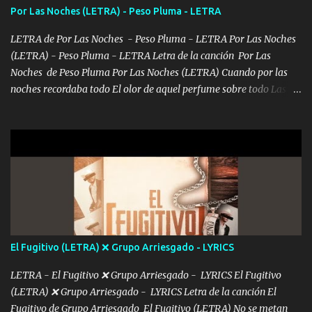
consciente de los followers que mueves? Parcerito, abre los ojos y
Por Las Noches (LETRA) - Peso Pluma - LETRA
ve el poder que tienes Otro chiste malo son los nombres de tus
álbum's "José, vibras colores con la energía del diablo " ¿Si ...
LETRA de Por Las Noches - Peso Pluma - LETRA Por Las Noches
(LETRA) - Peso Pluma - LETRA Letra de la canción Por Las
Noches de Peso Pluma Por Las Noches (LETRA) Cuando por las
noches recordaba todo El olor de aquel perfume sobre todo Las
sábanas blancas donde te escondías dentro. Eres intocable como
joya de oro Esas piernas largas esconderme yo solo Y tus ojos
grandes me perdí en un laberinto. Y pensar... Que tú ya no vas a
estár Pasarán... Solito me dejaras Intentar... Solo un beso y tú te vas
De mi vida... Cómo tú no hay nadie más No hay nadie
más Si te sientes sola no me llames porfa Me pongo sencible e
imagino tu sombra Clase azul es el tequila e interior la ropa Clip
cap la champagne el polvo es color rosa Me contacto un ángel eres
tú mi hermosa La que me alegra los días y sigo tomando Y
El Fugitivo (LETRA) ❌ Grupo Arriesgado - LYRICS
pensar... Que tú ya no vas a estar Pasarán... Solito me dejaras
Intentar... ...
LETRA - El Fugitivo ❌ Grupo Arriesgado - LYRICS El Fugitivo
(LETRA) ❌ Grupo Arriesgado - LYRICS Letra de la canción El
Fugitivo de Grupo Arriesgado El Fugitivo (LETRA) No se metan