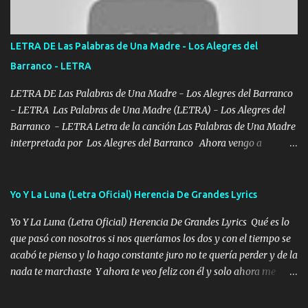
verde se le extraña pa que sepan Aquí Pura GENTE DE LA RANA 🐸
POR CLAVE ES EL CALI 4 EN LA CIUDAD TIJUANA Música Al
tirante andamos mi carnal atento a cualquier necesidad no porque
LETRA DE Las Palabras de Una Madre - Los Alegres del
se ve limpio el camino nos confiamos al andar y nunca con la
Barranco - LETRA
misma piedra me vuelvo a tropezar Cuando ando de enamorado
en corto me tiró a per...
LETRA DE Las Palabras de Una Madre - Los Alegres del Barranco
- LETRA Las Palabras de Una Madre (LETRA) - Los Alegres del
Barranco - LETRA Letra de la canción Las Palabras de Una Madre
interpretada por Los Alegres del Barranco Ahora vengo a
visitarte, a tu txumba a saludarte, se que del cielo me vez y desde
halla has de cuidarme, son palabras de una madre, que lleva en el
viento a su hijo y aunque ahora ya este con Dios el destino así lo
Yo Y La Luna (Letra Oficial) Herencia De Grandes Lyrics
quiso, él tiempo sigue pasando y nunca te olvidaremos, aquí
Yo Y La Luna (Letra Oficial) Herencia De Grandes Lyrics Qué es lo
seguiré esperando hasta volvernos a vernos El recuerdo que yo
que pasó con nosotros si nos queríamos los dos y con el tiempo se
tengo de mi mente no se va, en mi corazón me llevo lo mismo que
acabó te pienso y lo hago constante juro no te quería perder y de la
tu papá, a veces me pongo triste porque no puedo mirarte, mas se
nada te marchaste Y ahora te veo feliz con él y solo ahora me
que tu me escuchas porque tu eres mi gran ángel, El desespero me
quedé yo y la luna cantamos y por ti nos embriagamos' Quién
llega para reunirme contigo, tu iluminas mi sendero por siempre
sabe que será de mí si contigo fue muy feliz a lo mejor no lloro
serás mi niño, del amor que yo te tengo es co...