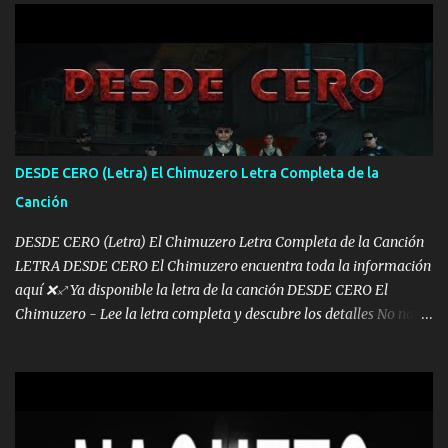
arreglamos padrino yo brincó en caliente Y No me paran aquí hay
pa más pues hay charola les voy a dar hasta topar pues no hay de
otra Música Surcando bien mi camino voy por mi línea no veo a
los lados aquel que no corre vuela no se me duerm voy chicoteado
Ya pasé varias hazañas ya tienen rato que me agarran el colmillo
de este León los estatales no sé esperaron Al tiro esta la PrimiZa
también la nueve que cargo al lado doy la mano al que su amigo y
DESDE CERO (Letra) El Chimuzero Letra Completa de la
al traicionero damos pa abajo Y No me paran aquí hay pa más
Canción
pues hay charola les voy a dar hasta topar pues no hay de otra...
DESDE CERO (Letra) El Chimuzero Letra Completa de la Canción
LETRA DESDE CERO El Chimuzero encuentra toda la información
aquí ❌♐ Ya disponible la letra de la canción DESDE CERO El
Chimuzero - Lee la letra completa y descubre los detalles No nací
en cuna de oro , Pero Andamos Firmes Buscando el Billete. Cómo
Vengo desde Cero Se que Solo Plata. No es lo Suficiente, Soy De
muy Pocos amigos los que están conmigo las Gracias por todo , Mi
Mesa será Compartida con los que Estuvieron Cuando estuve Solo.
❌ www.elnorteduro.com ❌ Yo No limito los Sueños , si no existe