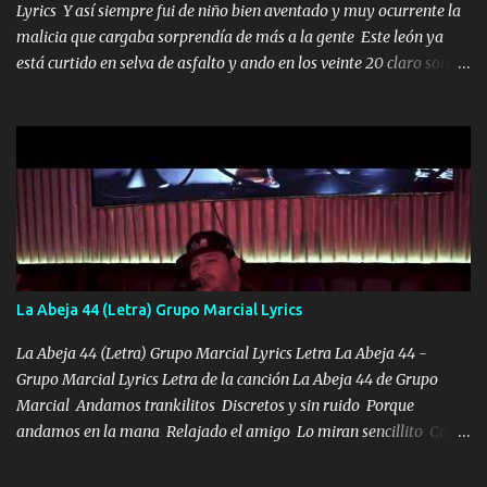
Lyrics Y así siempre fui de niño bien aventado y muy ocurrente la
malicia que cargaba sorprendía de más a la gente Este león ya
está curtido en selva de asfalto y ando en los veinte 20 claro son
mis años Leon mi clave por si hay pendiente Tranquilo me la
navego ando en lo mío sin ni un pendiente si hay problemas lo
arreglamos padrino yo brincó en caliente Y No me paran aquí hay
pa más pues hay charola les voy a dar hasta topar pues no hay de
otra Música Surcando bien mi camino voy por mi línea no veo a
los lados aquel que no corre vuela no se me duerm voy chicoteado
Ya pasé varias hazañas ya tienen rato que me agarran el colmillo
de este León los estatales no sé esperaron Al tiro esta la PrimiZa
también la nueve que cargo al lado doy la mano al que su amigo y
La Abeja 44 (Letra) Grupo Marcial Lyrics
al traicionero damos pa abajo Y No me paran aquí hay pa más
pues hay charola les voy a dar hasta topar pues no hay de otra...
La Abeja 44 (Letra) Grupo Marcial Lyrics Letra La Abeja 44 -
Grupo Marcial Lyrics Letra de la canción La Abeja 44 de Grupo
Marcial Andamos trankilitos Discretos y sin ruido Porque
andamos en la mana Relajado el amigo Lo miran sencillito Con
una Glock bien fajada Lo miran relajado La vida disfrutando Y la
gente siempre criticando Nos miran algo bueno Ya sera ropa,