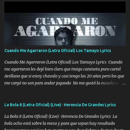
pero muy en el fondo te adoro' Música Me muero por ir a buscarte
pero eso ya no va a pasar me perderé en la soledad Porque me
mirabas bonito si yo no fui el final feliz el final fue triste pa mí Y
duele no tenerte aquí sabiendo que moría por ti yo y la luna
cantamos y por ti nos embriagamos Quién sabe qué será de mí si
contigo fui muy feliz a lo mejor no lloró pero muy en el fondo te
adoro
Cuando Me Agarraron (Letra Oficial) Los Tamayo Lyrics
Cuando Me Agarraron (Letra Oficial) Los Tamayo Lyrics Cuando
me agarraron les dejé bien claro que traigo camiseta puro cartel
Arellano que si estoy chavalo y casi tengo los 20 años pero los que
me cargó no son para andar jugando No me gustó la escuela pero
las libretas para el otro lado las fuimos mandando Ya nos
difamaron y nos han tachado sigue la vieja guardia y sigue bien
firme el legado que si como me llamó varios ya se han preguntado
La Bola 8 (Letra Oficial) (Live) · Herencia De Grandes Lyrics
Yo Soy El De Las Pacas Sobrino Del Brazo Armad0 Con mi Glock
La Bola 8 (Letra Oficial) (Live) · Herencia De Grandes Lyrics La
fajado y mi R terciado me van a ver allá por TJ para un licenciado
bola ocho está sobre la mesa y para que sepan hay resultado
mando un abrazo andamos al cien Choritas también Música