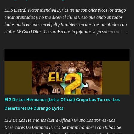
malcriado un malandrón Que Les importa no saben nada falsas
las risas las que me miran hay gente corriente no quieren ve...
F.E.S (Letra) Victor Mendivil Lyrics Tenis con once picos los traigo
ensangrentad0s y no me dicen el chino y eso que ando en todos
lados ando en uno con el Jelty también con dos tres mentados con
cintos LV Gucci Dior La camisa nos la fajamos si ya saben cual es
tanto suena que ya le ardió a tres la trone con el cable en inglés la
camisa no me quito arriba la F.E.S Los caballos de TRX marcan
702 mo cuenta de banco no cuadra con que yo use bots rompiendo
estándares 110 mil records de pistas no me falta mucho para
verme en las revistas Ya pasé Italia Japón Madrid Milán y también
Francia ropa de 100.000 bolas Louis vuitton es mi fragancia
repleta de presidentes la bolsa estoy en mi pic si no se han dado
cuenta chequeen gráficas del kitch
El 2 De Los Hermanos (Letra Oficial) Grupo Los Torres · Los
Desertores De Durango Lyrics
El 2 De Los Hermanos (Letra Oficial) Grupo Los Torres · Los
Desertores De Durango Lyrics Se miran hombres con tubos Se