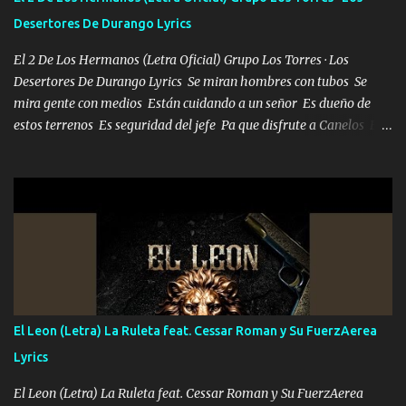
la invite a cenar Otras más me están pidiendo que las saque a
Desertores De Durango Lyrics
bailar Pero es que tengo un par de conciertos más que llenar Se
mueven solo por el interés P...
El 2 De Los Hermanos (Letra Oficial) Grupo Los Torres · Los
Desertores De Durango Lyrics Se miran hombres con tubos Se
mira gente con medios Están cuidando a un señor Es dueño de
estos terrenos Es seguridad del jefe Pa que disfrute a Canelos Es
el DOS de los HERMANOS un cerebro 🧠 inteligente junto con su
hermano el TRES blindado el Estado tiene andan ESPERANDO al
UNO QUE PRONTO ESTARÁ PRESENTE Que no falten las bucanas
ni tampoco las mujeres porque es platica de grandes por eso hay
que estar alegres doy las instrucciones para atender los deberes
Música Si es que salta algún problema de confianza tengo gente
ahí está el Hombre Cuarenta y también Pariente 7 arreglan
cualquier problema no más es cuestión que ordené NOS HACE
FALTA UN HERMANO DE CLAVE ERA EL 24 SIEMPRE FUE UN
El Leon (Letra) La Ruleta feat. Cessar Roman y Su FuerzAerea
HOMBRE VALIENTE POR ALGO M'URIÓ PELEAND0 SIEMPRE
Lyrics
VIO POR LA FAMILIA PARA QUE SIGA EL LEGADO Es el DOS de
los HERMANOS un cerebro inteligente y com...
El Leon (Letra) La Ruleta feat. Cessar Roman y Su FuerzAerea