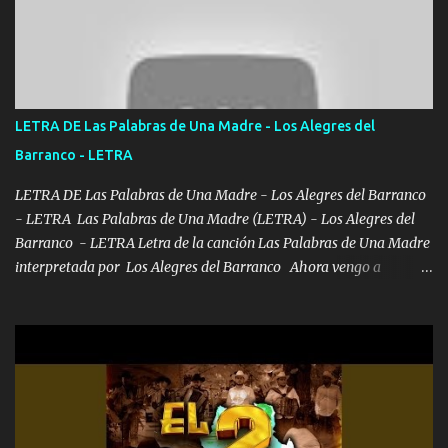
otra Música Surcando bien mi camino voy por mi línea no veo a
los lados aquel que no corre vuela no se me duerm voy chicoteado
Ya pasé varias hazañas ya tienen rato que me agarran el colmillo
de este León los estatales no sé esperaron Al tiro esta la PrimiZa
también la nueve que cargo al lado doy la mano al que su amigo y
LETRA DE Las Palabras de Una Madre - Los Alegres del
al traicionero damos pa abajo Y No me paran aquí hay pa más
Barranco - LETRA
pues hay charola les voy a dar hasta topar pues no hay de otra...
LETRA DE Las Palabras de Una Madre - Los Alegres del Barranco
- LETRA Las Palabras de Una Madre (LETRA) - Los Alegres del
Barranco - LETRA Letra de la canción Las Palabras de Una Madre
interpretada por Los Alegres del Barranco Ahora vengo a
visitarte, a tu txumba a saludarte, se que del cielo me vez y desde
halla has de cuidarme, son palabras de una madre, que lleva en el
viento a su hijo y aunque ahora ya este con Dios el destino así lo
quiso, él tiempo sigue pasando y nunca te olvidaremos, aquí
seguiré esperando hasta volvernos a vernos El recuerdo que yo
tengo de mi mente no se va, en mi corazón me llevo lo mismo que
tu papá, a veces me pongo triste porque no puedo mirarte, mas se