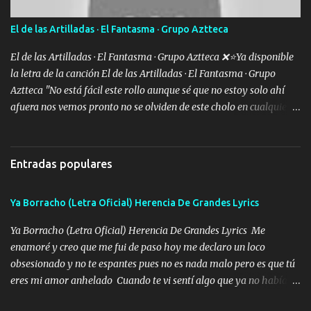
quede claro SUPER R26 Música Lo enamorado nunca se me quita
traigo una que otra morrita y en la Urus la he de montar varias
El de las Artilladas · El Fantasma · Grupo Aztteca
trocas que me cuidan puro soldado su'icida no les tiembla pa tirar
A veces allá en la Perla si no me ve en la Sierra me muevo de aquí
El de las Artilladas · El Fantasma · Grupo Aztteca ❌⭐Ya disponible
pa a...
la letra de la canción El de las Artilladas · El Fantasma · Grupo
Aztteca "No está fácil este rollo aunque sé que no estoy solo ahí
afuera nos vemos pronto no se olviden de este cholo en cualquier
rato les caigo un saludo para todos" "Les afirma y donde quiera
cargo la misma bandera y aunque adentro de esta celda buen
equipo quedó afuera" Letra original de www.elnorteduro.com
Entradas populares
"Bien al tiro la plebada siempre listos pa la gu'erra y a mi
compadre sabe que estoy al millón y es Olegario y un abrazo sabe
Ya Borracho (Letra Oficial) Herencia De Grandes Lyrics
como soy" "El jefe ondeado buena escuela nos dejó y firmes
compadre avestruz hay le va un saludon que sigan las artilladas
Ya Borracho (Letra Oficial) Herencia De Grandes Lyrics Me
en acción" Música "No hace falta ni mi apodo porque ya saben qué
enamoré y creo que me fui de paso hoy me declaro un loco
rollo se escuchaba este loco les iba a durar muy poco cuando
obsesionado y no te espantes pues no es nada malo pero es que tú
menos la pensaron le volamos todo el coco" Letra original de
eres mi amor anhelado Cuando te vi sentí algo que ya no había
www.elnorteduro.com "Mi familia es lo primero mis hijos cua...
aquí quise elegir por mí y me decidí por ti Y ya borracho me