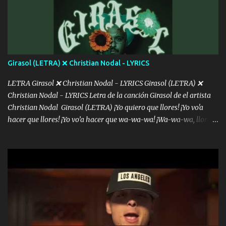
menos se prudente Hoy me sabe a mierda, traigo un Balvin en los
dientes Por falta de empatía le toca ser resiliente ¿Acaso eres
consciente de los followers que mueves? Parcerito, abre los ojos y
ve el poder que tienes Otro chiste malo son los nombres de tus
álbum's "José, vibras colores con la energía del diablo " ¿Si ...
Girasol (LETRA) ❌ Christian Nodal - LYRICS
LETRA Girasol ❌ Christian Nodal - LYRICS Girasol (LETRA) ❌
Christian Nodal - LYRICS Letra de la canción Girasol de el artista
Christian Nodal Girasol (LETRA) ¡Yo quiero que llores! ¡Yo vo'a
hacer que llores! ¡Yo vo’a hacer que wa-wa-wa! ¡Wa-wa-wa, llores!
Hoy me levanté bromista y me tienes que aguantar No quiero
bromear contigo, de ti quiero bromear Tú eres un chiste, cabrón,
cada que intentas cantar Cada que intentas rapear, cada que
intentas rimar Pobre payaso que usa a todo el mundo pa' conectar
con la gente Dices "Latino Gang" pero pisas a to'a tu gente Pa’ dar
mensajes, m'ijo, hay quе ser coherentеs Si tú no eres artista, al
menos se prudente Hoy me sabe a mierda, traigo un Balvin en los
dientes Por falta de empatía le toca ser resiliente ¿Acaso eres