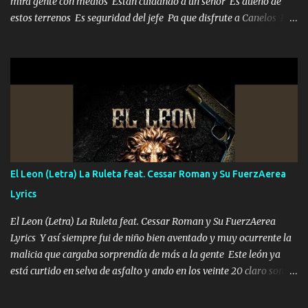
mira gente con medios Están cuidando a un señor Es dueño de
estos terrenos Es seguridad del jefe Pa que disfrute a Canelos Es
el DOS de los HERMANOS un cerebro 🧠 inteligente junto con su
hermano el TRES blindado el Estado tiene andan ESPERANDO al
UNO QUE PRONTO ESTARÁ PRESENTE Que no falten las bucanas
ni tampoco las mujeres porque es platica de grandes por eso hay
que estar alegres doy las instrucciones para atender los deberes
Música Si es que salta algún problema de confianza tengo gente
ahí está el Hombre Cuarenta y también Pariente 7 arreglan
cualquier problema no más es cuestión que ordené NOS HACE
FALTA UN HERMANO DE CLAVE ERA EL 24 SIEMPRE FUE UN
El Leon (Letra) La Ruleta feat. Cessar Roman y Su FuerzAerea
HOMBRE VALIENTE POR ALGO M'URIÓ PELEAND0 SIEMPRE
Lyrics
VIO POR LA FAMILIA PARA QUE SIGA EL LEGADO Es el DOS de
los HERMANOS un cerebro inteligente y com...
El Leon (Letra) La Ruleta feat. Cessar Roman y Su FuerzAerea
Lyrics Y así siempre fui de niño bien aventado y muy ocurrente la
malicia que cargaba sorprendía de más a la gente Este león ya
está curtido en selva de asfalto y ando en los veinte 20 claro son
mis años Leon mi clave por si hay pendiente Tranquilo me la
navego ando en lo mío sin ni un pendiente si hay problemas lo