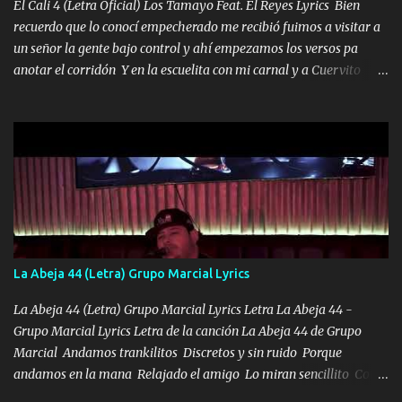
VIO POR LA FAMILIA PARA QUE SIGA EL LEGADO Es el DOS de
El Cali 4 (Letra Oficial) Los Tamayo Feat. El Reyes Lyrics Bien
los HERMANOS un cerebro inteligente y com...
recuerdo que lo conocí empecherado me recibió fuimos a visitar a
un señor la gente bajo control y ahí empezamos los versos pa
anotar el corridón Y en la escuelita con mi carnal y a Cuervito
mandó a saludar la bergacera del Alamar pensó no llegó al final y
aquí se cumplen las reglas no secuestr0 no r0bar De La C giró la
orden nos comanda el doble P bien firmes con Alto PRIETO y la
camisa es color Verde y peleam0s la Bandera por todita a la ciudad
con los drones patrullando la Frontera De Tijuana Bulevares
Bellas Artes me ve en las blancas ya hace falta mi APA FLACO
verde se le extraña pa que sepan Aquí Pura GENTE DE LA RANA 🐸
POR CLAVE ES EL CALI 4 EN LA CIUDAD TIJUANA Música Al
tirante andamos mi carnal atento a cualquier necesidad no porque
La Abeja 44 (Letra) Grupo Marcial Lyrics
se ve limpio el camino nos confiamos al andar y nunca con la
misma piedra me vuelvo a tropezar Cuando ando de enamorado
La Abeja 44 (Letra) Grupo Marcial Lyrics Letra La Abeja 44 -
en corto me tiró a per...
Grupo Marcial Lyrics Letra de la canción La Abeja 44 de Grupo
Marcial Andamos trankilitos Discretos y sin ruido Porque
andamos en la mana Relajado el amigo Lo miran sencillito Con
una Glock bien fajada Lo miran relajado La vida disfrutando Y la