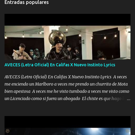
Entradas populares
AVECES (Letra Oficial) En Califas X Nuevo Instinto Lyrics
AVECES (Letra Oficial) En Califas X Nuevo Instinto Lyrics A veces
me enciendo un Marlboro a veces me prendo un churrito de Mota
bien apestosa A veces me he visto tumbado a veces me visto como
un Licenciado como si fuera un abogado El chiste es que hago lo
que quiero pues así soy me mandó yo tengo el control a todos yo
les paro el dedo soy hocicon un malcriado un malandrón Que Les
importa no saben nada falsas las risas las que me miran hay gente
corriente no quieren verte subir de level trucha mis plebes Música
A veces me pongo un sombrero a veces me ven la cachucha de lado