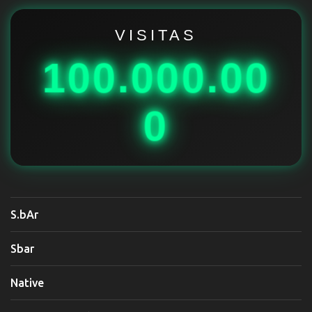
r
i
VISITAS
o
100.000.00
s
0
S.bAr
Sbar
Native