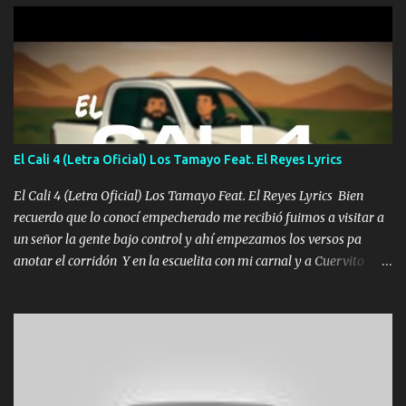
diamante lo que me cuelgan en el cuello (Chorus) Y cuando
coronamos Se jala los marciales Y sus guitarras ya van sonando
Un gallardo me prendo Para agarrar el vuelo y la mente y
tranquilizando Tomense un buen trago Y así es como empezamos
los versos que voy cantando (Music) A vido alta y bajas La carreta
se atora Pero nunca le aflojamos Ya me han pasado cosas Y
aunque ustedes no sepan Pero la vida es muy corta Hay que
El Cali 4 (Letra Oficial) Los Tamayo Feat. El Reyes Lyrics
echarle chingazos Y seguir trabajando porque nada es...
El Cali 4 (Letra Oficial) Los Tamayo Feat. El Reyes Lyrics Bien
recuerdo que lo conocí empecherado me recibió fuimos a visitar a
un señor la gente bajo control y ahí empezamos los versos pa
anotar el corridón Y en la escuelita con mi carnal y a Cuervito
mandó a saludar la bergacera del Alamar pensó no llegó al final y
aquí se cumplen las reglas no secuestr0 no r0bar De La C giró la
orden nos comanda el doble P bien firmes con Alto PRIETO y la
camisa es color Verde y peleam0s la Bandera por todita a la ciudad
con los drones patrullando la Frontera De Tijuana Bulevares
Bellas Artes me ve en las blancas ya hace falta mi APA FLACO