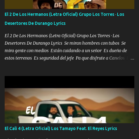
que tu me escuchas porque tu eres mi gran ángel, El desespero me
llega para reunirme contigo, tu iluminas mi sendero por siempre
El 2 De Los Hermanos (Letra Oficial) Grupo Los Torres · Los
serás mi niño, del amor que yo te tengo es co...
Desertores De Durango Lyrics
El 2 De Los Hermanos (Letra Oficial) Grupo Los Torres · Los
Desertores De Durango Lyrics Se miran hombres con tubos Se
mira gente con medios Están cuidando a un señor Es dueño de
estos terrenos Es seguridad del jefe Pa que disfrute a Canelos Es
el DOS de los HERMANOS un cerebro 🧠 inteligente junto con su
hermano el TRES blindado el Estado tiene andan ESPERANDO al
UNO QUE PRONTO ESTARÁ PRESENTE Que no falten las bucanas
ni tampoco las mujeres porque es platica de grandes por eso hay
que estar alegres doy las instrucciones para atender los deberes
Música Si es que salta algún problema de confianza tengo gente
ahí está el Hombre Cuarenta y también Pariente 7 arreglan
cualquier problema no más es cuestión que ordené NOS HACE
FALTA UN HERMANO DE CLAVE ERA EL 24 SIEMPRE FUE UN
El Cali 4 (Letra Oficial) Los Tamayo Feat. El Reyes Lyrics
HOMBRE VALIENTE POR ALGO M'URIÓ PELEAND0 SIEMPRE