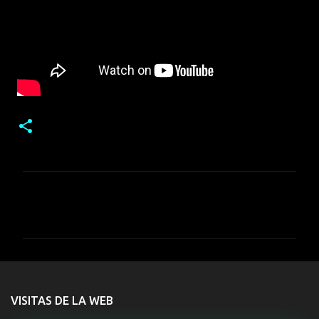
C
o
m
e
n
t
VISITAS DE LA WEB
a