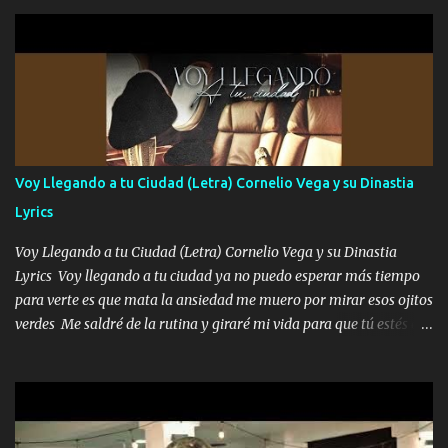
parqueo por tu ventana para llevarte las canciones que te encantan
pa enamorarte las flores no son tan caras pero llevan todo el
cariño de mi alma Que pa febrero vendré frente a ti con mis
preguntas y digas que sí hacernos novios y verte feliz y muy
contenta como yo por ti Música Pregúntame qué es lo que me
enamora pa describirte unas cuantas horas también pregunta que
quiero contigo que seas dichosa al estar conmigo Y ya borracho
contéstame la llamada pa dedicarte unas bonitas palabras así
Voy Llegando a tu Ciudad (Letra) Cornelio Vega y su Dinastia
borracho me animo a decirte todo y puedo describirlo mucho que
Lyrics
me encantes Decirte que me siento muy feliz y emocionado por
tenerte aquí espero que quiera...
Voy Llegando a tu Ciudad (Letra) Cornelio Vega y su Dinastia
Lyrics Voy llegando a tu ciudad ya no puedo esperar más tiempo
para verte es que mata la ansiedad me muero por mirar esos ojitos
verdes Me saldré de la rutina y giraré mi vida para que tú estés en
ella como debe ser Yo sé que eres conocida que varios te tiran pero
no merecen y dile ya a tus amigas que no te presenten con más
pequeñeces Aquí estoy no dejaré que se te acerquen nadie porque
solo yo tendre el candado 🔒 del amor ❤️ Música Mil y un besos
para dar ya estando en tu ciudad no habrá quien lo detenga si las