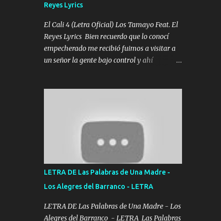
Reyes Lyrics
Tomense un buen trago Y así es como
empezamos los versos que voy cantando
El Cali 4 (Letra Oficial) Los Tamayo Feat. El
(Music) A vido alta y bajas La carreta se
Reyes Lyrics Bien recuerdo que lo conocí
atora Pero nunca le aflojamos Ya me han
empecherado me recibió fuimos a visitar a
pasado cosas Y aunque ustedes no sepan
un señor la gente bajo control y ahí
Pero la vida es muy corta Hay que echarle
empezamos los versos pa anotar el corridón
chingazos Y seguir trabajando porque nada
Y en la escuelita con mi carnal y a Cuervito
es...
mandó a saludar la bergacera del Alamar
pensó no llegó al final y aquí se cumplen las
reglas no secuestr0 no r0bar De La C giró la
orden nos comanda el doble P bien firmes
con Alto PRIETO y la camisa es color Verde y
peleam0s la Bandera por todita a la ciudad
con los drones patrullando la Frontera De
LETRA DE Las Palabras de Una Madre -
Tijuana Bulevares Bellas Artes me ve en las
Los Alegres del Barranco - LETRA
blancas ya hace falta mi APA FLACO verde
se le extraña pa que sepan Aquí Pura GENTE
LETRA DE Las Palabras de Una Madre - Los
DE LA RANA 🐸 POR CLAVE ES EL CALI 4
Alegres del Barranco - LETRA Las Palabras