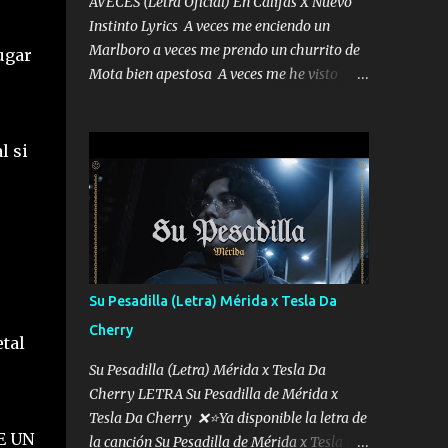
AVECES (Letra Oficial) En Califas X Nuevo
Instinto Lyrics A veces me enciendo un
Marlboro a veces me prendo un churrito de
ugar
Mota bien apestosa A veces me he visto
tumbado a veces me visto como un
Licenciado como si fuera un abogado El
chiste es que hago lo que quiero pues así soy
l si
me mandó yo tengo el control a todos yo les
paro el dedo soy hocicon un malcriado un
malandrón Que Les importa no saben nada
falsas las risas las que me miran hay gente
corriente no quieren verte subir de level
trucha mis plebes Música A veces me pongo
Su Pesadilla (Letra) Mérida x Tesla Da
un sombrero a veces me ven la cachucha de
Cherry
lado con la mirada siempre en alto A veces
tal
me fajó una super o a veces me fajó una
Su Pesadilla (Letra) Mérida x Tesla Da
Glock siempre armado todas las
Cherry LETRA Su Pesadilla de Mérida x
generaciones yo traigo El chiste es que hago
Tesla Da Cherry ❌⭐Ya disponible la letra de
lo que quiero pues así soy me mandó yo
E UN
la canción Su Pesadilla de Mérida x Tesla Da