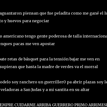
e aguantaron piensan que fue peladita como me gané el l
ento y huevos para negociar
 americano tengo gente poderosa de talla internaciona
alenques pacas me ven apostar
ate retas de básquet para la tensión bajar me ven en
supieran que hasta la madre de verdes va el morral
delo soy ranchero un guerriller0 pa abrir plazas soy le
veladoras a San Judas y a mi santita en su altar
SIEMPRE CUIDARME ARRIBA GUERRERO PRIMO ARRIMES