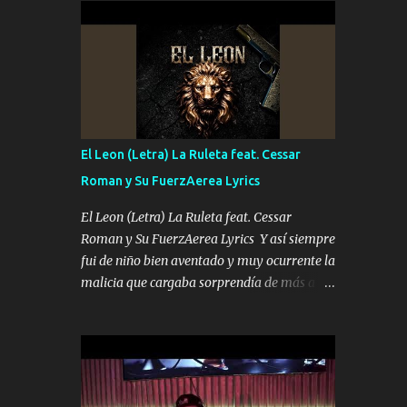
conciertos más que llenar Se mueven solo
Es el DOS de los HERMANOS un cerebro 🧠
por el interés P...
inteligente junto con su hermano el TRES
blindado el Estado tiene andan ESPERANDO
al UNO QUE PRONTO ESTARÁ PRESENTE
Que no falten las bucanas ni tampoco las
mujeres porque es platica de grandes por eso
hay que estar alegres doy las instrucciones
El Leon (Letra) La Ruleta feat. Cessar
para atender los deberes Música Si es que
Roman y Su FuerzAerea Lyrics
salta algún problema de confianza tengo
gente ahí está el Hombre Cuarenta y
El Leon (Letra) La Ruleta feat. Cessar
también Pariente 7 arreglan cualquier
Roman y Su FuerzAerea Lyrics Y así siempre
problema no más es cuestión que ordené
fui de niño bien aventado y muy ocurrente la
NOS HACE FALTA UN HERMANO DE CLAVE
malicia que cargaba sorprendía de más a la
ERA EL 24 SIEMPRE FUE UN HOMBRE
gente Este león ya está curtido en selva de
VALIENTE POR ALGO M'URIÓ PELEAND0
asfalto y ando en los veinte 20 claro son mis
SIEMPRE VIO POR LA FAMILIA PARA QUE
años Leon mi clave por si hay pendiente
SIGA EL LEGADO Es el DOS de los
Tranquilo me la navego ando en lo mío sin
HERMANOS un cerebro inteligente y com...
ni un pendiente si hay problemas lo