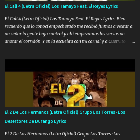
también la nueve que cargo al lado doy la mano al que su amigo y
El Cali 4 (Letra Oficial) Los Tamayo Feat. El Reyes Lyrics
al traicionero damos pa abajo Y No me paran aquí hay pa más
pues hay charola les voy a dar hasta topar pues no hay de otra...
El Cali 4 (Letra Oficial) Los Tamayo Feat. El Reyes Lyrics Bien
recuerdo que lo conocí empecherado me recibió fuimos a visitar a
un señor la gente bajo control y ahí empezamos los versos pa
anotar el corridón Y en la escuelita con mi carnal y a Cuervito
mandó a saludar la bergacera del Alamar pensó no llegó al final y
aquí se cumplen las reglas no secuestr0 no r0bar De La C giró la
orden nos comanda el doble P bien firmes con Alto PRIETO y la
camisa es color Verde y peleam0s la Bandera por todita a la ciudad
con los drones patrullando la Frontera De Tijuana Bulevares
Bellas Artes me ve en las blancas ya hace falta mi APA FLACO
verde se le extraña pa que sepan Aquí Pura GENTE DE LA RANA 🐸
POR CLAVE ES EL CALI 4 EN LA CIUDAD TIJUANA Música Al
tirante andamos mi carnal atento a cualquier necesidad no porque
El 2 De Los Hermanos (Letra Oficial) Grupo Los Torres · Los
se ve limpio el camino nos confiamos al andar y nunca con la
Desertores De Durango Lyrics
misma piedra me vuelvo a tropezar Cuando ando de enamorado
en corto me tiró a per...
El 2 De Los Hermanos (Letra Oficial) Grupo Los Torres · Los