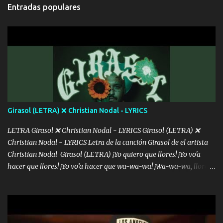
cada que intentas cantar Cada que intentas rapear, cada que
Entradas populares
intentas rimar Pobre payaso que usa a todo el mundo pa' conectar
con la gente Dices "Latino Gang" pero pisas a to'a tu gente Pa’ dar
mensajes, m'ijo, hay quе ser coherentеs Si tú no eres artista, al
menos se prudente Hoy me sabe a mierda, traigo un Balvin en los
dientes Por falta de empatía le toca ser resiliente ¿Acaso eres
consciente de los followers que mueves? Parcerito, abre los ojos y
ve el poder que tienes Otro chiste malo son los nombres de tus
álbum's "José, vibras colores con la energía del diablo " ¿Si ...
Girasol (LETRA) ❌ Christian Nodal - LYRICS
LETRA Girasol ❌ Christian Nodal - LYRICS Girasol (LETRA) ❌
Christian Nodal - LYRICS Letra de la canción Girasol de el artista
Christian Nodal Girasol (LETRA) ¡Yo quiero que llores! ¡Yo vo'a
hacer que llores! ¡Yo vo’a hacer que wa-wa-wa! ¡Wa-wa-wa, llores!
Hoy me levanté bromista y me tienes que aguantar No quiero
bromear contigo, de ti quiero bromear Tú eres un chiste, cabrón,
cada que intentas cantar Cada que intentas rapear, cada que
intentas rimar Pobre payaso que usa a todo el mundo pa' conectar