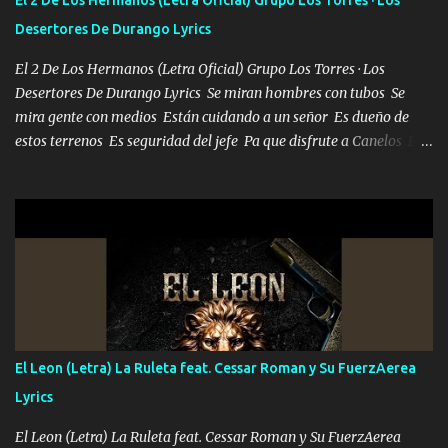
la invite a cenar Otras más me están pidiendo que las saque a
Desertores De Durango Lyrics
bailar Pero es que tengo un par de conciertos más que llenar Se
mueven solo por el interés P...
El 2 De Los Hermanos (Letra Oficial) Grupo Los Torres · Los
Desertores De Durango Lyrics Se miran hombres con tubos Se
mira gente con medios Están cuidando a un señor Es dueño de
estos terrenos Es seguridad del jefe Pa que disfrute a Canelos Es
el DOS de los HERMANOS un cerebro 🧠 inteligente junto con su
hermano el TRES blindado el Estado tiene andan ESPERANDO al
UNO QUE PRONTO ESTARÁ PRESENTE Que no falten las bucanas
ni tampoco las mujeres porque es platica de grandes por eso hay
que estar alegres doy las instrucciones para atender los deberes
Música Si es que salta algún problema de confianza tengo gente
ahí está el Hombre Cuarenta y también Pariente 7 arreglan
cualquier problema no más es cuestión que ordené NOS HACE
FALTA UN HERMANO DE CLAVE ERA EL 24 SIEMPRE FUE UN
El Leon (Letra) La Ruleta feat. Cessar Roman y Su FuerzAerea
HOMBRE VALIENTE POR ALGO M'URIÓ PELEAND0 SIEMPRE
Lyrics
VIO POR LA FAMILIA PARA QUE SIGA EL LEGADO Es el DOS de
los HERMANOS un cerebro inteligente y com...
El Leon (Letra) La Ruleta feat. Cessar Roman y Su FuerzAerea