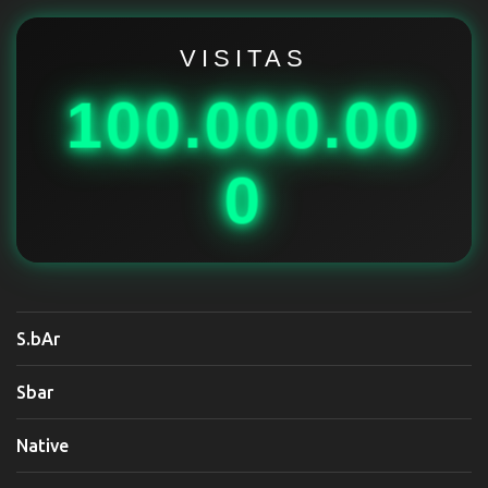
r
i
VISITAS
o
100.000.00
s
0
S.bAr
Sbar
Native