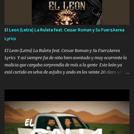
con la mirada siempre en alto A veces me fajó una super o a veces
me fajó una Glock siempre armado todas las generaciones yo
traigo El chiste es que hago lo que quiero pues así soy me mandó
yo tengo el control a todos yo les paro el dedo soy hocicon un
El Leon (Letra) La Ruleta feat. Cessar Roman y Su FuerzAerea
malcriado un malandrón Que Les importa no saben nada falsas
Lyrics
las risas las que me miran hay gente corriente no quieren ve...
El Leon (Letra) La Ruleta feat. Cessar Roman y Su FuerzAerea
Lyrics Y así siempre fui de niño bien aventado y muy ocurrente la
malicia que cargaba sorprendía de más a la gente Este león ya
está curtido en selva de asfalto y ando en los veinte 20 claro son
mis años Leon mi clave por si hay pendiente Tranquilo me la
navego ando en lo mío sin ni un pendiente si hay problemas lo
arreglamos padrino yo brincó en caliente Y No me paran aquí hay
pa más pues hay charola les voy a dar hasta topar pues no hay de
otra Música Surcando bien mi camino voy por mi línea no veo a
los lados aquel que no corre vuela no se me duerm voy chicoteado
Ya pasé varias hazañas ya tienen rato que me agarran el colmillo
de este León los estatales no sé esperaron Al tiro esta la PrimiZa