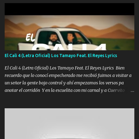
diamante lo que me cuelgan en el cuello (Chorus) Y cuando
coronamos Se jala los marciales Y sus guitarras ya van sonando
Un gallardo me prendo Para agarrar el vuelo y la mente y
tranquilizando Tomense un buen trago Y así es como empezamos
los versos que voy cantando (Music) A vido alta y bajas La carreta
se atora Pero nunca le aflojamos Ya me han pasado cosas Y
aunque ustedes no sepan Pero la vida es muy corta Hay que
El Cali 4 (Letra Oficial) Los Tamayo Feat. El Reyes Lyrics
echarle chingazos Y seguir trabajando porque nada es...
El Cali 4 (Letra Oficial) Los Tamayo Feat. El Reyes Lyrics Bien
recuerdo que lo conocí empecherado me recibió fuimos a visitar a
un señor la gente bajo control y ahí empezamos los versos pa
anotar el corridón Y en la escuelita con mi carnal y a Cuervito
mandó a saludar la bergacera del Alamar pensó no llegó al final y
aquí se cumplen las reglas no secuestr0 no r0bar De La C giró la
orden nos comanda el doble P bien firmes con Alto PRIETO y la
camisa es color Verde y peleam0s la Bandera por todita a la ciudad
con los drones patrullando la Frontera De Tijuana Bulevares
Bellas Artes me ve en las blancas ya hace falta mi APA FLACO