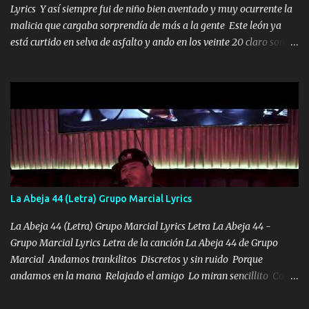
Lyrics Y así siempre fui de niño bien aventado y muy ocurrente la
malicia que cargaba sorprendía de más a la gente Este león ya
está curtido en selva de asfalto y ando en los veinte 20 claro son
mis años Leon mi clave por si hay pendiente Tranquilo me la
navego ando en lo mío sin ni un pendiente si hay problemas lo
arreglamos padrino yo brincó en caliente Y No me paran aquí hay
pa más pues hay charola les voy a dar hasta topar pues no hay de
otra Música Surcando bien mi camino voy por mi línea no veo a
los lados aquel que no corre vuela no se me duerm voy chicoteado
Ya pasé varias hazañas ya tienen rato que me agarran el colmillo
de este León los estatales no sé esperaron Al tiro esta la PrimiZa
también la nueve que cargo al lado doy la mano al que su amigo y
La Abeja 44 (Letra) Grupo Marcial Lyrics
al traicionero damos pa abajo Y No me paran aquí hay pa más
pues hay charola les voy a dar hasta topar pues no hay de otra...
La Abeja 44 (Letra) Grupo Marcial Lyrics Letra La Abeja 44 -
Grupo Marcial Lyrics Letra de la canción La Abeja 44 de Grupo
Marcial Andamos trankilitos Discretos y sin ruido Porque
andamos en la mana Relajado el amigo Lo miran sencillito Con
una Glock bien fajada Lo miran relajado La vida disfrutando Y la
gente siempre criticando Nos miran algo bueno Ya sera ropa,