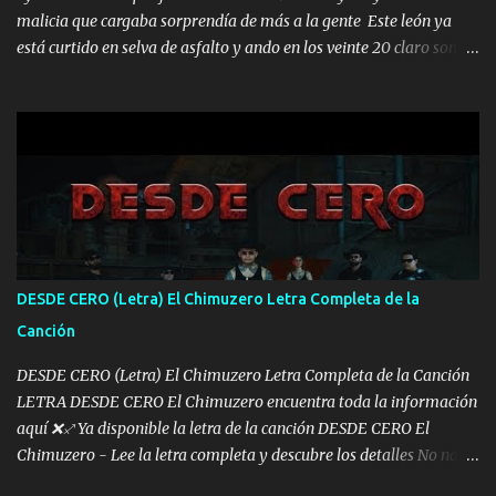
malicia que cargaba sorprendía de más a la gente Este león ya
está curtido en selva de asfalto y ando en los veinte 20 claro son
mis años Leon mi clave por si hay pendiente Tranquilo me la
navego ando en lo mío sin ni un pendiente si hay problemas lo
arreglamos padrino yo brincó en caliente Y No me paran aquí hay
pa más pues hay charola les voy a dar hasta topar pues no hay de
otra Música Surcando bien mi camino voy por mi línea no veo a
los lados aquel que no corre vuela no se me duerm voy chicoteado
Ya pasé varias hazañas ya tienen rato que me agarran el colmillo
de este León los estatales no sé esperaron Al tiro esta la PrimiZa
también la nueve que cargo al lado doy la mano al que su amigo y
DESDE CERO (Letra) El Chimuzero Letra Completa de la
al traicionero damos pa abajo Y No me paran aquí hay pa más
Canción
pues hay charola les voy a dar hasta topar pues no hay de otra...
DESDE CERO (Letra) El Chimuzero Letra Completa de la Canción
LETRA DESDE CERO El Chimuzero encuentra toda la información
aquí ❌♐ Ya disponible la letra de la canción DESDE CERO El
Chimuzero - Lee la letra completa y descubre los detalles No nací
en cuna de oro , Pero Andamos Firmes Buscando el Billete. Cómo