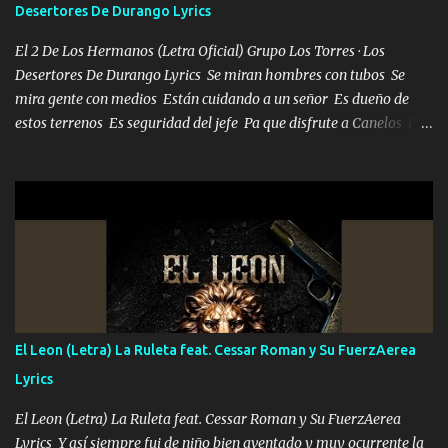
Desertores De Durango Lyrics
El 2 De Los Hermanos (Letra Oficial) Grupo Los Torres · Los
Desertores De Durango Lyrics Se miran hombres con tubos Se
mira gente con medios Están cuidando a un señor Es dueño de
estos terrenos Es seguridad del jefe Pa que disfrute a Canelos Es
el DOS de los HERMANOS un cerebro 🧠 inteligente junto con su
hermano el TRES blindado el Estado tiene andan ESPERANDO al
UNO QUE PRONTO ESTARÁ PRESENTE Que no falten las bucanas
ni tampoco las mujeres porque es platica de grandes por eso hay
que estar alegres doy las instrucciones para atender los deberes
Música Si es que salta algún problema de confianza tengo gente
ahí está el Hombre Cuarenta y también Pariente 7 arreglan
cualquier problema no más es cuestión que ordené NOS HACE
FALTA UN HERMANO DE CLAVE ERA EL 24 SIEMPRE FUE UN
El Leon (Letra) La Ruleta feat. Cessar Roman y Su FuerzAerea
HOMBRE VALIENTE POR ALGO M'URIÓ PELEAND0 SIEMPRE
Lyrics
VIO POR LA FAMILIA PARA QUE SIGA EL LEGADO Es el DOS de
los HERMANOS un cerebro inteligente y com...
El Leon (Letra) La Ruleta feat. Cessar Roman y Su FuerzAerea
Lyrics Y así siempre fui de niño bien aventado y muy ocurrente la