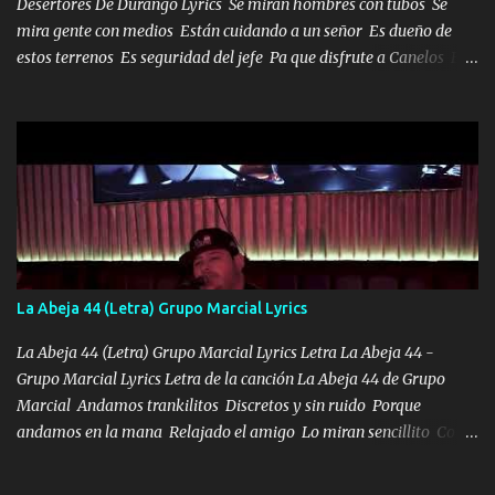
Desertores De Durango Lyrics Se miran hombres con tubos Se
mira gente con medios Están cuidando a un señor Es dueño de
estos terrenos Es seguridad del jefe Pa que disfrute a Canelos Es
el DOS de los HERMANOS un cerebro 🧠 inteligente junto con su
hermano el TRES blindado el Estado tiene andan ESPERANDO al
UNO QUE PRONTO ESTARÁ PRESENTE Que no falten las bucanas
ni tampoco las mujeres porque es platica de grandes por eso hay
que estar alegres doy las instrucciones para atender los deberes
Música Si es que salta algún problema de confianza tengo gente
ahí está el Hombre Cuarenta y también Pariente 7 arreglan
cualquier problema no más es cuestión que ordené NOS HACE
FALTA UN HERMANO DE CLAVE ERA EL 24 SIEMPRE FUE UN
La Abeja 44 (Letra) Grupo Marcial Lyrics
HOMBRE VALIENTE POR ALGO M'URIÓ PELEAND0 SIEMPRE
VIO POR LA FAMILIA PARA QUE SIGA EL LEGADO Es el DOS de
La Abeja 44 (Letra) Grupo Marcial Lyrics Letra La Abeja 44 -
los HERMANOS un cerebro inteligente y com...
Grupo Marcial Lyrics Letra de la canción La Abeja 44 de Grupo
Marcial Andamos trankilitos Discretos y sin ruido Porque
andamos en la mana Relajado el amigo Lo miran sencillito Con
una Glock bien fajada Lo miran relajado La vida disfrutando Y la
gente siempre criticando Nos miran algo bueno Ya sera ropa,