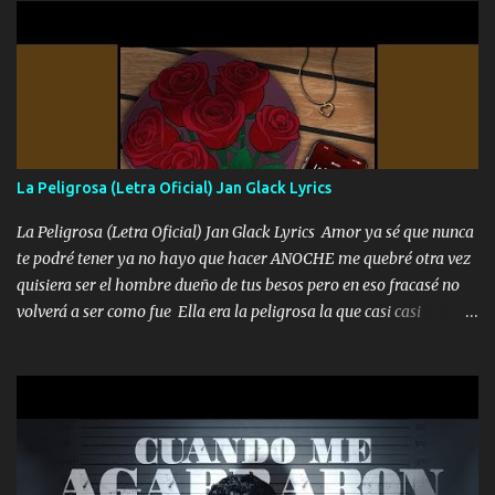
diamante lo que me cuelgan en el cuello (Chorus) Y cuando
coronamos Se jala los marciales Y sus guitarras ya van sonando
Un gallardo me prendo Para agarrar el vuelo y la mente y
tranquilizando Tomense un buen trago Y así es como empezamos
los versos que voy cantando (Music) A vido alta y bajas La carreta
se atora Pero nunca le aflojamos Ya me han pasado cosas Y
aunque ustedes no sepan Pero la vida es muy corta Hay que
La Peligrosa (Letra Oficial) Jan Glack Lyrics
echarle chingazos Y seguir trabajando porque nada es...
La Peligrosa (Letra Oficial) Jan Glack Lyrics Amor ya sé que nunca
te podré tener ya no hayo que hacer ANOCHE me quebré otra vez
quisiera ser el hombre dueño de tus besos pero en eso fracasé no
volverá a ser como fue Ella era la peligrosa la que casi casi
convertí en mi esposa la que no importaba si llegaba tarde se
ponía contenta con un par de rosas Y aunque pasen cien años cien
años solo pienso en ti mami no me crees se que no me crees
Música Amar me duele estoy rodeado de mujeres pero solo
quieren billetes y yo que solo ocupo verte Recuerdo echábamos
pasión en la troca tus labios besándome yo quitándote la ropa no