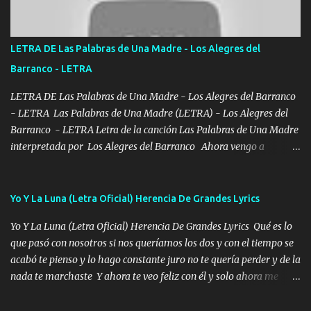
verde se le extraña pa que sepan Aquí Pura GENTE DE LA RANA 🐸
POR CLAVE ES EL CALI 4 EN LA CIUDAD TIJUANA Música Al
tirante andamos mi carnal atento a cualquier necesidad no porque
LETRA DE Las Palabras de Una Madre - Los Alegres del
se ve limpio el camino nos confiamos al andar y nunca con la
Barranco - LETRA
misma piedra me vuelvo a tropezar Cuando ando de enamorado
en corto me tiró a per...
LETRA DE Las Palabras de Una Madre - Los Alegres del Barranco
- LETRA Las Palabras de Una Madre (LETRA) - Los Alegres del
Barranco - LETRA Letra de la canción Las Palabras de Una Madre
interpretada por Los Alegres del Barranco Ahora vengo a
visitarte, a tu txumba a saludarte, se que del cielo me vez y desde
halla has de cuidarme, son palabras de una madre, que lleva en el
viento a su hijo y aunque ahora ya este con Dios el destino así lo
Yo Y La Luna (Letra Oficial) Herencia De Grandes Lyrics
quiso, él tiempo sigue pasando y nunca te olvidaremos, aquí
Yo Y La Luna (Letra Oficial) Herencia De Grandes Lyrics Qué es lo
seguiré esperando hasta volvernos a vernos El recuerdo que yo
que pasó con nosotros si nos queríamos los dos y con el tiempo se
tengo de mi mente no se va, en mi corazón me llevo lo mismo que
acabó te pienso y lo hago constante juro no te quería perder y de la
tu papá, a veces me pongo triste porque no puedo mirarte, mas se
nada te marchaste Y ahora te veo feliz con él y solo ahora me
que tu me escuchas porque tu eres mi gran ángel, El desespero me
quedé yo y la luna cantamos y por ti nos embriagamos' Quién
llega para reunirme contigo, tu iluminas mi sendero por siempre
sabe que será de mí si contigo fue muy feliz a lo mejor no lloro