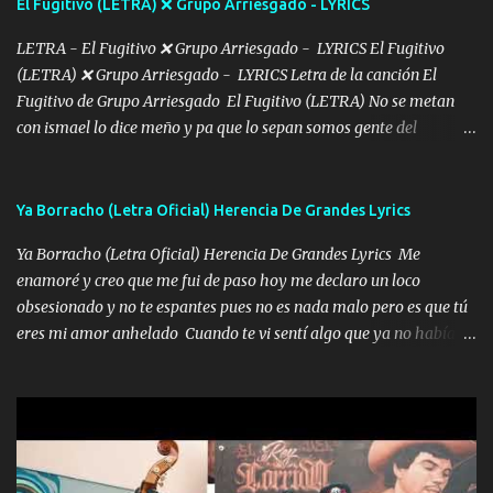
El Fugitivo (LETRA) ❌ Grupo Arriesgado - LYRICS
pensar... Que tú ya no vas a estar Pasarán... Solito me dejaras
Intentar... ...
LETRA - El Fugitivo ❌ Grupo Arriesgado - LYRICS El Fugitivo
(LETRA) ❌ Grupo Arriesgado - LYRICS Letra de la canción El
Fugitivo de Grupo Arriesgado El Fugitivo (LETRA) No se metan
con ismael lo dice meño y pa que lo sepan somos gente del
sombrero y la mayiza aquí se respeta pa los rumbos del azache
paseo tranquilo pues son mi tierra por ahí les tire una clave y del M
grande traemos la bandera 04 se oye por los radios y bien
Ya Borracho (Letra Oficial) Herencia De Grandes Lyrics
pendientes andan los chávalos la espalda me van cuidando y si se
Ya Borracho (Letra Oficial) Herencia De Grandes Lyrics Me
ofrece también peleam'os bien atentó el compa huicho la corta al
enamoré y creo que me fui de paso hoy me declaro un loco
cinto y radios colgados cuando salimos del rancho carros
obsesionado y no te espantes pues no es nada malo pero es que tú
blindándos y bien equipados no somos gente de problemas pero
eres mi amor anhelado Cuando te vi sentí algo que ya no había
defendemos muy bien nuestra tierra buena sombra nos cobija y el
aquí quise elegir por mí y me decidí por ti Y ya borracho me
mismo ranchero es el que patrocina No crean que se me ah
parqueo por tu ventana para llevarte las canciones que te encantan
olvidado en aqueyos topes aquel atentado rápido corrió el mitote
pa enamorarte las flores no son tan caras pero llevan todo el
y con voz de mando les dijo don mayo que rescaten a manuel
cariño de mi alma Que pa febrero vendré frente a ti con mis
porque lo estimo y lo quiero ami lado vivi...
preguntas y digas que sí hacernos novios y verte feliz y muy
contenta como yo por ti Música Pregúntame qué es lo que me