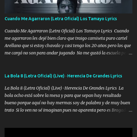
quiero que sea nunca con otra yo quiero llevarte a la Luna y si
quieres en ese momento te pido que seas mi esposa Chingada
madre no quiero dejar de tenerte no ayuda la p'uta loquera y al
Cuando Me Agarraron (Letra Oficial) Los Tamayo Lyrics
chile quisiera ser menos de ti dependiente la pinche tristeza me
encierra princesa tu sabes que nunca saldras de mi mente Ella era
Cuando Me Agarraron (Letra Oficial) Los Tamayo Lyrics Cuando
la peligro...
me agarraron les dejé bien claro que traigo camiseta puro cartel
Arellano que si estoy chavalo y casi tengo los 20 años pero los que
me cargó no son para andar jugando No me gustó la escuela pero
las libretas para el otro lado las fuimos mandando Ya nos
difamaron y nos han tachado sigue la vieja guardia y sigue bien
firme el legado que si como me llamó varios ya se han preguntado
La Bola 8 (Letra Oficial) (Live) · Herencia De Grandes Lyrics
Yo Soy El De Las Pacas Sobrino Del Brazo Armad0 Con mi Glock
La Bola 8 (Letra Oficial) (Live) · Herencia De Grandes Lyrics La
fajado y mi R terciado me van a ver allá por TJ para un licenciado
bola ocho está sobre la mesa y para que sepan hay resultado
mando un abrazo andamos al cien Choritas también Música
bueno porque aquí no hay mermas soy de palabra y de muy buen
Ando en la colonia bien acelerado traigo un M2 que nunca me ha
trato Si lo ven no sé imaginan pues no aparenta pero es Bragado a
fallado para mi compadre mandó un fuerte abrazo también al
cualquiera lo saluda que dice mi toro como ha estado No soy de
Especial sabe que lo apreciamos En los mejores antros me verán
muchos amigos los que yo tengo ya están contados mi familia es
tomando con mujeres hermosas y botellas destapando siempre
lo primero que cualquier cosa es un gran regalo Siempre me van a
bien cuidado bien atrabancado y a los que me conocen ya saben de