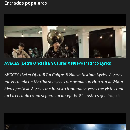
Entradas populares
AVECES (Letra Oficial) En Califas X Nuevo Instinto Lyrics
AVECES (Letra Oficial) En Califas X Nuevo Instinto Lyrics A veces
me enciendo un Marlboro a veces me prendo un churrito de Mota
bien apestosa A veces me he visto tumbado a veces me visto como
un Licenciado como si fuera un abogado El chiste es que hago lo
que quiero pues así soy me mandó yo tengo el control a todos yo
les paro el dedo soy hocicon un malcriado un malandrón Que Les
importa no saben nada falsas las risas las que me miran hay gente
corriente no quieren verte subir de level trucha mis plebes Música