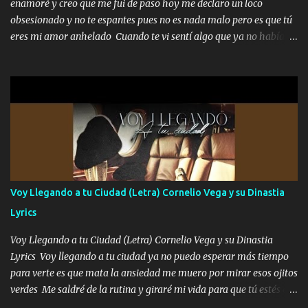
enamoré y creo que me fui de paso hoy me declaro un loco
enfiesto me gusta vivir en grande más me cuido me gusta ser
obsesionado y no te espantes pues no es nada malo pero es que tú
responsable hay rateros envidiosos que no falten mi dios es grande
eres mi amor anhelado Cuando te vi sentí algo que ya no había
me cuida de las maldades Pa el equipo aquí le mando un abrazo
aquí quise elegir por mí y me decidí por ti Y ya borracho me
que conmigo aquí tiene mi respaldo...
parqueo por tu ventana para llevarte las canciones que te encantan
pa enamorarte las flores no son tan caras pero llevan todo el
cariño de mi alma Que pa febrero vendré frente a ti con mis
preguntas y digas que sí hacernos novios y verte feliz y muy
contenta como yo por ti Música Pregúntame qué es lo que me
enamora pa describirte unas cuantas horas también pregunta que
quiero contigo que seas dichosa al estar conmigo Y ya borracho
contéstame la llamada pa dedicarte unas bonitas palabras así
Voy Llegando a tu Ciudad (Letra) Cornelio Vega y su Dinastia
borracho me animo a decirte todo y puedo describirlo mucho que
Lyrics
me encantes Decirte que me siento muy feliz y emocionado por
tenerte aquí espero que quiera...
Voy Llegando a tu Ciudad (Letra) Cornelio Vega y su Dinastia
Lyrics Voy llegando a tu ciudad ya no puedo esperar más tiempo
para verte es que mata la ansiedad me muero por mirar esos ojitos
verdes Me saldré de la rutina y giraré mi vida para que tú estés en
ella como debe ser Yo sé que eres conocida que varios te tiran pero