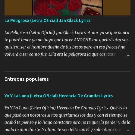
Ando en la colonia bien acelerado traigo un M2 que nunca me ha
fallado para mi compadre mandó un fuerte abrazo también al
Especial sabe que lo apreciamos En los mejores antros me verán
La Peligrosa (Letra Oficial) Jan Glack Lyrics
tomando con mujeres hermosas y botellas destapando siempre
bien cuidado bien atrabancado y a los que me conocen ya saben de
La Peligrosa (Letra Oficial) Jan Glack Lyrics Amor ya sé que nunca
lo que hablo Entre lob...
te podré tener ya no hayo que hacer ANOCHE me quebré otra vez
quisiera ser el hombre dueño de tus besos pero en eso fracasé no
volverá a ser como fue Ella era la peligrosa la que casi casi
convertí en mi esposa la que no importaba si llegaba tarde se
ponía contenta con un par de rosas Y aunque pasen cien años cien
años solo pienso en ti mami no me crees se que no me crees
Entradas populares
Música Amar me duele estoy rodeado de mujeres pero solo
quieren billetes y yo que solo ocupo verte Recuerdo echábamos
Yo Y La Luna (Letra Oficial) Herencia De Grandes Lyrics
pasión en la troca tus labios besándome yo quitándote la ropa no
quiero que sea nunca con otra yo quiero llevarte a la Luna y si
Yo Y La Luna (Letra Oficial) Herencia De Grandes Lyrics Qué es lo
quieres en ese momento te pido que seas mi esposa Chingada
que pasó con nosotros si nos queríamos los dos y con el tiempo se
madre no quiero dejar de tenerte no ayuda la p'uta loquera y al
acabó te pienso y lo hago constante juro no te quería perder y de la
chile quisiera ser menos de ti dependiente la pinche tristeza me
nada te marchaste Y ahora te veo feliz con él y solo ahora me
encierra princesa tu sabes que nunca saldras de mi mente Ella era