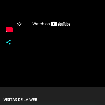
C
o
m
e
n
t
VISITAS DE LA WEB
a