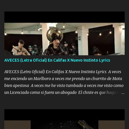
quedé yo y la luna cantamos y por ti nos embriagamos' Quién
la peligro...
sabe que será de mí si contigo fue muy feliz a lo mejor no lloro
pero muy en el fondo te adoro' Música Me muero por ir a buscarte
pero eso ya no va a pasar me perderé en la soledad Porque me
mirabas bonito si yo no fui el final feliz el final fue triste pa mí Y
duele no tenerte aquí sabiendo que moría por ti yo y la luna
cantamos y por ti nos embriagamos Quién sabe qué será de mí si
contigo fui muy feliz a lo mejor no lloró pero muy en el fondo te
adoro
AVECES (Letra Oficial) En Califas X Nuevo Instinto Lyrics
AVECES (Letra Oficial) En Califas X Nuevo Instinto Lyrics A veces
me enciendo un Marlboro a veces me prendo un churrito de Mota
bien apestosa A veces me he visto tumbado a veces me visto como
un Licenciado como si fuera un abogado El chiste es que hago lo
que quiero pues así soy me mandó yo tengo el control a todos yo
les paro el dedo soy hocicon un malcriado un malandrón Que Les
importa no saben nada falsas las risas las que me miran hay gente
corriente no quieren verte subir de level trucha mis plebes Música
A veces me pongo un sombrero a veces me ven la cachucha de lado