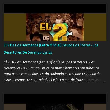
Pero aunque lo intentara nunca iba a cambiar Y no estaba viendo
Que al frente tenía la respuesta Ahora ya lo entiendo Pero habrán
algunas que no lo entiendan Porque ahora soy su pesadilla, lo sé
Soy yo la octava maravilla, no lo niegues Tengo de rodillas a otras
cien Y por más que quieran no me detienen Soy yo la mente que
más brilla, lo ves Pa' mi la vida es tan sencilla No lo entenderías en
tu vida, y está bien Porque lo que tengo nadie lo tiene Una me está
escribiendo y la otra me va a llamar Quiere que vaya a verla y que
El 2 De Los Hermanos (Letra Oficial) Grupo Los Torres · Los
la invite a cenar Otras más me están pidiendo que las saque a
Desertores De Durango Lyrics
bailar Pero es que tengo un par de conciertos más que llenar Se
mueven solo por el interés P...
El 2 De Los Hermanos (Letra Oficial) Grupo Los Torres · Los
Desertores De Durango Lyrics Se miran hombres con tubos Se
mira gente con medios Están cuidando a un señor Es dueño de
estos terrenos Es seguridad del jefe Pa que disfrute a Canelos Es
el DOS de los HERMANOS un cerebro 🧠 inteligente junto con su
hermano el TRES blindado el Estado tiene andan ESPERANDO al
UNO QUE PRONTO ESTARÁ PRESENTE Que no falten las bucanas
ni tampoco las mujeres porque es platica de grandes por eso hay
que estar alegres doy las instrucciones para atender los deberes