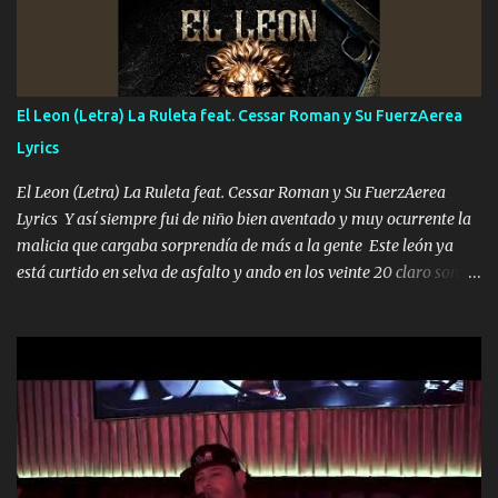
Música Si es que salta algún problema de confianza tengo gente
ahí está el Hombre Cuarenta y también Pariente 7 arreglan
cualquier problema no más es cuestión que ordené NOS HACE
FALTA UN HERMANO DE CLAVE ERA EL 24 SIEMPRE FUE UN
El Leon (Letra) La Ruleta feat. Cessar Roman y Su FuerzAerea
HOMBRE VALIENTE POR ALGO M'URIÓ PELEAND0 SIEMPRE
Lyrics
VIO POR LA FAMILIA PARA QUE SIGA EL LEGADO Es el DOS de
los HERMANOS un cerebro inteligente y com...
El Leon (Letra) La Ruleta feat. Cessar Roman y Su FuerzAerea
Lyrics Y así siempre fui de niño bien aventado y muy ocurrente la
malicia que cargaba sorprendía de más a la gente Este león ya
está curtido en selva de asfalto y ando en los veinte 20 claro son
mis años Leon mi clave por si hay pendiente Tranquilo me la
navego ando en lo mío sin ni un pendiente si hay problemas lo
arreglamos padrino yo brincó en caliente Y No me paran aquí hay
pa más pues hay charola les voy a dar hasta topar pues no hay de
otra Música Surcando bien mi camino voy por mi línea no veo a
los lados aquel que no corre vuela no se me duerm voy chicoteado
Ya pasé varias hazañas ya tienen rato que me agarran el colmillo
de este León los estatales no sé esperaron Al tiro esta la PrimiZa