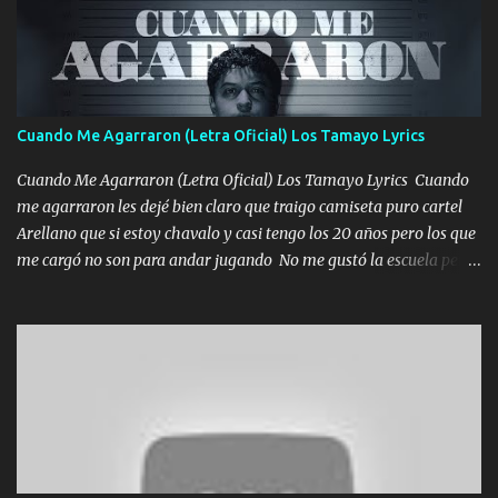
Un gallardo me prendo Para agarrar el vuelo y la mente y
tranquilizando Tomense un buen trago Y así es como empezamos
los versos que voy cantando (Music) A vido alta y bajas La carreta
se atora Pero nunca le aflojamos Ya me han pasado cosas Y
aunque ustedes no sepan Pero la vida es muy corta Hay que
Cuando Me Agarraron (Letra Oficial) Los Tamayo Lyrics
echarle chingazos Y seguir trabajando porque nada es...
Cuando Me Agarraron (Letra Oficial) Los Tamayo Lyrics Cuando
me agarraron les dejé bien claro que traigo camiseta puro cartel
Arellano que si estoy chavalo y casi tengo los 20 años pero los que
me cargó no son para andar jugando No me gustó la escuela pero
las libretas para el otro lado las fuimos mandando Ya nos
difamaron y nos han tachado sigue la vieja guardia y sigue bien
firme el legado que si como me llamó varios ya se han preguntado
Yo Soy El De Las Pacas Sobrino Del Brazo Armad0 Con mi Glock
fajado y mi R terciado me van a ver allá por TJ para un licenciado
mando un abrazo andamos al cien Choritas también Música
Ando en la colonia bien acelerado traigo un M2 que nunca me ha
fallado para mi compadre mandó un fuerte abrazo también al