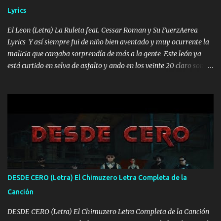
HOMBRE VALIENTE POR ALGO M'URIÓ PELEAND0 SIEMPRE
Lyrics
VIO POR LA FAMILIA PARA QUE SIGA EL LEGADO Es el DOS de
los HERMANOS un cerebro inteligente y com...
El Leon (Letra) La Ruleta feat. Cessar Roman y Su FuerzAerea
Lyrics Y así siempre fui de niño bien aventado y muy ocurrente la
malicia que cargaba sorprendía de más a la gente Este león ya
está curtido en selva de asfalto y ando en los veinte 20 claro son
mis años Leon mi clave por si hay pendiente Tranquilo me la
navego ando en lo mío sin ni un pendiente si hay problemas lo
arreglamos padrino yo brincó en caliente Y No me paran aquí hay
pa más pues hay charola les voy a dar hasta topar pues no hay de
otra Música Surcando bien mi camino voy por mi línea no veo a
los lados aquel que no corre vuela no se me duerm voy chicoteado
Ya pasé varias hazañas ya tienen rato que me agarran el colmillo
de este León los estatales no sé esperaron Al tiro esta la PrimiZa
también la nueve que cargo al lado doy la mano al que su amigo y
DESDE CERO (Letra) El Chimuzero Letra Completa de la
al traicionero damos pa abajo Y No me paran aquí hay pa más
Canción
pues hay charola les voy a dar hasta topar pues no hay de otra...
DESDE CERO (Letra) El Chimuzero Letra Completa de la Canción