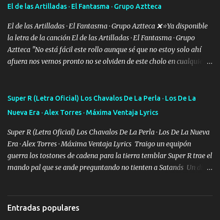
Especial sabe que lo apreciamos En los mejores antros me verán
El de las Artilladas · El Fantasma · Grupo Aztteca
tomando con mujeres hermosas y botellas destapando siempre
bien cuidado bien atrabancado y a los que me conocen ya saben de
El de las Artilladas · El Fantasma · Grupo Aztteca ❌⭐Ya disponible
lo que hablo Entre lob...
la letra de la canción El de las Artilladas · El Fantasma · Grupo
Aztteca "No está fácil este rollo aunque sé que no estoy solo ahí
afuera nos vemos pronto no se olviden de este cholo en cualquier
rato les caigo un saludo para todos" "Les afirma y donde quiera
cargo la misma bandera y aunque adentro de esta celda buen
equipo quedó afuera" Letra original de www.elnorteduro.com
Super R (Letra Oficial) Los Chavalos De La Perla · Los De La
"Bien al tiro la plebada siempre listos pa la gu'erra y a mi
Nueva Era · Alex Torres · Máxima Ventaja Lyrics
compadre sabe que estoy al millón y es Olegario y un abrazo sabe
como soy" "El jefe ondeado buena escuela nos dejó y firmes
Super R (Letra Oficial) Los Chavalos De La Perla · Los De La Nueva
compadre avestruz hay le va un saludon que sigan las artilladas
Era · Alex Torres · Máxima Ventaja Lyrics Traigo un equipón
en acción" Música "No hace falta ni mi apodo porque ya saben qué
guerra los tostones de cadena para la tierra temblar Super R trae el
rollo se escuchaba este loco les iba a durar muy poco cuando
mando pal que se ande preguntando no tienten a Satanás Un día
menos la pensaron le volamos todo el coco" Letra original de
primero de mayo cuatro boludos llegaron los mismos que fui a
www.elnorteduro.com "Mi familia es lo primero mis hijos cua...
tumbar no se metan con el diablo yo no soy de andarla fiando yo
si les voy a p'elear POR EL SEÑOR DE LOS GALLOS saben que la
Entradas populares
vida damos ya se lo fui a demostrar por ahí me ven bien equipado