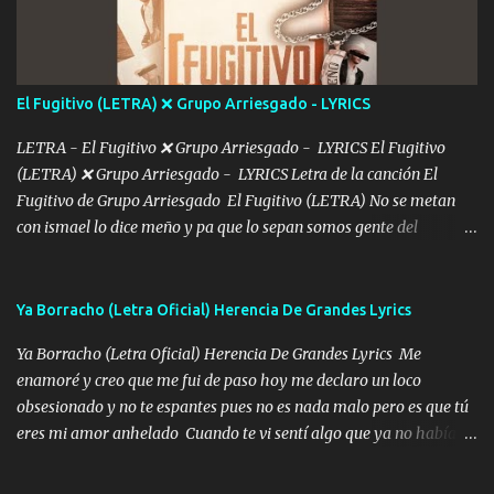
más Si te sientes sola no me llames porfa Me pongo sencible e
imagino tu sombra Clase azul es el tequila e interior la ropa Clip
cap la champagne el polvo es color rosa Me contacto un ángel eres
tú mi hermosa La que me alegra los días y sigo tomando Y
El Fugitivo (LETRA) ❌ Grupo Arriesgado - LYRICS
pensar... Que tú ya no vas a estar Pasarán... Solito me dejaras
Intentar... ...
LETRA - El Fugitivo ❌ Grupo Arriesgado - LYRICS El Fugitivo
(LETRA) ❌ Grupo Arriesgado - LYRICS Letra de la canción El
Fugitivo de Grupo Arriesgado El Fugitivo (LETRA) No se metan
con ismael lo dice meño y pa que lo sepan somos gente del
sombrero y la mayiza aquí se respeta pa los rumbos del azache
paseo tranquilo pues son mi tierra por ahí les tire una clave y del M
grande traemos la bandera 04 se oye por los radios y bien
Ya Borracho (Letra Oficial) Herencia De Grandes Lyrics
pendientes andan los chávalos la espalda me van cuidando y si se
Ya Borracho (Letra Oficial) Herencia De Grandes Lyrics Me
ofrece también peleam'os bien atentó el compa huicho la corta al
enamoré y creo que me fui de paso hoy me declaro un loco
cinto y radios colgados cuando salimos del rancho carros
obsesionado y no te espantes pues no es nada malo pero es que tú
blindándos y bien equipados no somos gente de problemas pero
eres mi amor anhelado Cuando te vi sentí algo que ya no había
defendemos muy bien nuestra tierra buena sombra nos cobija y el
aquí quise elegir por mí y me decidí por ti Y ya borracho me
mismo ranchero es el que patrocina No crean que se me ah
parqueo por tu ventana para llevarte las canciones que te encantan
olvidado en aqueyos topes aquel atentado rápido corrió el mitote