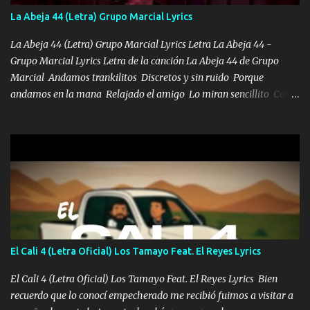
también la nueve que cargo al lado doy la mano al que su amigo y
La Abeja 44 (Letra) Grupo Marcial Lyrics
al traicionero damos pa abajo Y No me paran aquí hay pa más
pues hay charola les voy a dar hasta topar pues no hay de otra...
La Abeja 44 (Letra) Grupo Marcial Lyrics Letra La Abeja 44 -
Grupo Marcial Lyrics Letra de la canción La Abeja 44 de Grupo
Marcial Andamos trankilitos Discretos y sin ruido Porque
andamos en la mana Relajado el amigo Lo miran sencillito Con
una Glock bien fajada Lo miran relajado La vida disfrutando Y la
gente siempre criticando Nos miran algo bueno Ya sera ropa,
diamante lo que me cuelgan en el cuello (Chorus) Y cuando
coronamos Se jala los marciales Y sus guitarras ya van sonando
Un gallardo me prendo Para agarrar el vuelo y la mente y
tranquilizando Tomense un buen trago Y así es como empezamos
los versos que voy cantando (Music) A vido alta y bajas La carreta
se atora Pero nunca le aflojamos Ya me han pasado cosas Y
aunque ustedes no sepan Pero la vida es muy corta Hay que
El Cali 4 (Letra Oficial) Los Tamayo Feat. El Reyes Lyrics
echarle chingazos Y seguir trabajando porque nada es...
El Cali 4 (Letra Oficial) Los Tamayo Feat. El Reyes Lyrics Bien
recuerdo que lo conocí empecherado me recibió fuimos a visitar a