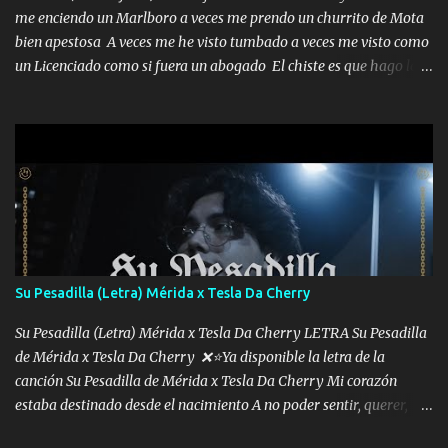
me enciendo un Marlboro a veces me prendo un churrito de Mota
bien apestosa A veces me he visto tumbado a veces me visto como
un Licenciado como si fuera un abogado El chiste es que hago lo
que quiero pues así soy me mandó yo tengo el control a todos yo
les paro el dedo soy hocicon un malcriado un malandrón Que Les
importa no saben nada falsas las risas las que me miran hay gente
corriente no quieren verte subir de level trucha mis plebes Música
A veces me pongo un sombrero a veces me ven la cachucha de lado
con la mirada siempre en alto A veces me fajó una super o a veces
me fajó una Glock siempre armado todas las generaciones yo
traigo El chiste es que hago lo que quiero pues así soy me mandó
yo tengo el control a todos yo les paro el dedo soy hocicon un
Su Pesadilla (Letra) Mérida x Tesla Da Cherry
malcriado un malandrón Que Les importa no saben nada falsas
las risas las que me miran hay gente corriente no quieren ve...
Su Pesadilla (Letra) Mérida x Tesla Da Cherry LETRA Su Pesadilla
de Mérida x Tesla Da Cherry ❌⭐Ya disponible la letra de la
canción Su Pesadilla de Mérida x Tesla Da Cherry Mi corazón
estaba destinado desde el nacimiento A no poder sentir, querer,
confiar y amar Soñaba con llegar a ser como uno más del resto