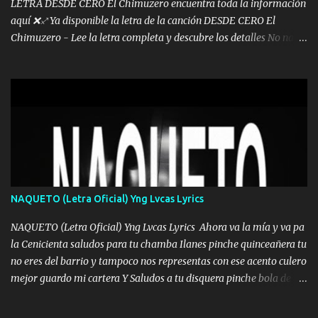
LETRA DESDE CERO El Chimuzero encuentra toda la información
aquí ❌♐ Ya disponible la letra de la canción DESDE CERO El
Chimuzero - Lee la letra completa y descubre los detalles No nací
en cuna de oro , Pero Andamos Firmes Buscando el Billete. Cómo
Vengo desde Cero Se que Solo Plata. No es lo Suficiente, Soy De
muy Pocos amigos los que están conmigo las Gracias por todo , Mi
Mesa será Compartida con los que Estuvieron Cuando estuve Solo.
❌ www.elnorteduro.com ❌ Yo No limito los Sueños , si no existe
Uno pues Hallamos Modos , Si me caigo me Levanto, Aprendo Del
Error Y me sacudo El Lodo ❌ www.elnorteduro.com ❌ El Dinero
No me falta Pero Tampoco me Estorba , Por Eso Manejo Todo
Bien Regido Por mis Normas . Aquí no Se Sufre de Ego vengo Desde
NAQUETO (Letra Oficial) Yng Lvcas Lyrics
Abajo y me costó subir Fue Con Trabajo Y Esfuerzo, Nada es
Regalado Me Super Invertir A Mí lado Una Princesa que A pesar de
NAQUETO (Letra Oficial) Yng Lvcas Lyrics Ahora va la mía y va pa
Todo Siempre a estado ahí . Hecho pa...
la Cenicienta saludos para tu chamba Ilanes pinche quinceañera tu
no eres del barrio y tampoco nos representas con ese acento culero
mejor guardo mi cartera Y Saludos a tu disquera pinche bola de
corrientes de Candela no trae nada y de música mucho menos te
robaron en tu casa y a tus padres como perros los traían