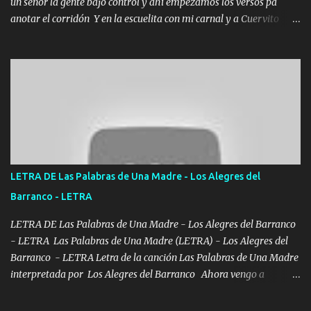
un señor la gente bajo control y ahí empezamos los versos pa
anotar el corridón Y en la escuelita con mi carnal y a Cuervito
mandó a saludar la bergacera del Alamar pensó no llegó al final y
aquí se cumplen las reglas no secuestr0 no r0bar De La C giró la
orden nos comanda el doble P bien firmes con Alto PRIETO y la
camisa es color Verde y peleam0s la Bandera por todita a la ciudad
con los drones patrullando la Frontera De Tijuana Bulevares
Bellas Artes me ve en las blancas ya hace falta mi APA FLACO
verde se le extraña pa que sepan Aquí Pura GENTE DE LA RANA 🐸
POR CLAVE ES EL CALI 4 EN LA CIUDAD TIJUANA Música Al
tirante andamos mi carnal atento a cualquier necesidad no porque
LETRA DE Las Palabras de Una Madre - Los Alegres del
se ve limpio el camino nos confiamos al andar y nunca con la
Barranco - LETRA
misma piedra me vuelvo a tropezar Cuando ando de enamorado
en corto me tiró a per...
LETRA DE Las Palabras de Una Madre - Los Alegres del Barranco
- LETRA Las Palabras de Una Madre (LETRA) - Los Alegres del
Barranco - LETRA Letra de la canción Las Palabras de Una Madre
interpretada por Los Alegres del Barranco Ahora vengo a
visitarte, a tu txumba a saludarte, se que del cielo me vez y desde
halla has de cuidarme, son palabras de una madre, que lleva en el