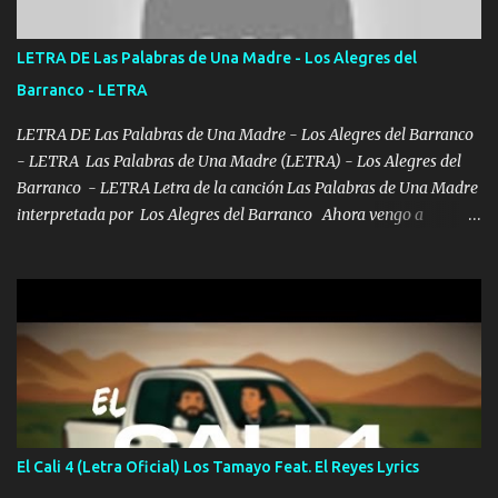
de este León los estatales no sé esperaron Al tiro esta la PrimiZa
también la nueve que cargo al lado doy la mano al que su amigo y
LETRA DE Las Palabras de Una Madre - Los Alegres del
al traicionero damos pa abajo Y No me paran aquí hay pa más
Barranco - LETRA
pues hay charola les voy a dar hasta topar pues no hay de otra...
LETRA DE Las Palabras de Una Madre - Los Alegres del Barranco
- LETRA Las Palabras de Una Madre (LETRA) - Los Alegres del
Barranco - LETRA Letra de la canción Las Palabras de Una Madre
interpretada por Los Alegres del Barranco Ahora vengo a
visitarte, a tu txumba a saludarte, se que del cielo me vez y desde
halla has de cuidarme, son palabras de una madre, que lleva en el
viento a su hijo y aunque ahora ya este con Dios el destino así lo
quiso, él tiempo sigue pasando y nunca te olvidaremos, aquí
seguiré esperando hasta volvernos a vernos El recuerdo que yo
tengo de mi mente no se va, en mi corazón me llevo lo mismo que
tu papá, a veces me pongo triste porque no puedo mirarte, mas se
que tu me escuchas porque tu eres mi gran ángel, El desespero me
llega para reunirme contigo, tu iluminas mi sendero por siempre
El Cali 4 (Letra Oficial) Los Tamayo Feat. El Reyes Lyrics
serás mi niño, del amor que yo te tengo es co...