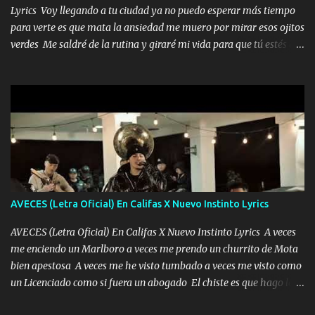
Lyrics Voy llegando a tu ciudad ya no puedo esperar más tiempo
para verte es que mata la ansiedad me muero por mirar esos ojitos
verdes Me saldré de la rutina y giraré mi vida para que tú estés en
ella como debe ser Yo sé que eres conocida que varios te tiran pero
no merecen y dile ya a tus amigas que no te presenten con más
pequeñeces Aquí estoy no dejaré que se te acerquen nadie porque
solo yo tendre el candado 🔒 del amor ❤️ Música Mil y un besos
para dar ya estando en tu ciudad no habrá quien lo detenga si las
copas van de más vayamos a un lugar y cerremos las puertas
Entre alcohol y besos se va incrementado el Fuego en esa
habitación ya no mires más el reloj Única por donde vas me curas
tú mi mal moviendo tu silueta no hay otra que te sea igual te ves
AVECES (Letra Oficial) En Califas X Nuevo Instinto Lyrics
tan especial por eso es que me tientas Aquí estoy no dejaré que se
te acerque nadie porque solo yo tendre el candado 🔒 del a...
AVECES (Letra Oficial) En Califas X Nuevo Instinto Lyrics A veces
me enciendo un Marlboro a veces me prendo un churrito de Mota
bien apestosa A veces me he visto tumbado a veces me visto como
un Licenciado como si fuera un abogado El chiste es que hago lo
que quiero pues así soy me mandó yo tengo el control a todos yo