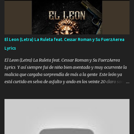
pero eso ya no va a pasar me perderé en la soledad Porque me
mirabas bonito si yo no fui el final feliz el final fue triste pa mí Y
duele no tenerte aquí sabiendo que moría por ti yo y la luna
cantamos y por ti nos embriagamos Quién sabe qué será de mí si
contigo fui muy feliz a lo mejor no lloró pero muy en el fondo te
adoro
El Leon (Letra) La Ruleta feat. Cessar Roman y Su FuerzAerea
Lyrics
El Leon (Letra) La Ruleta feat. Cessar Roman y Su FuerzAerea
Lyrics Y así siempre fui de niño bien aventado y muy ocurrente la
malicia que cargaba sorprendía de más a la gente Este león ya
está curtido en selva de asfalto y ando en los veinte 20 claro son
mis años Leon mi clave por si hay pendiente Tranquilo me la
navego ando en lo mío sin ni un pendiente si hay problemas lo
arreglamos padrino yo brincó en caliente Y No me paran aquí hay
pa más pues hay charola les voy a dar hasta topar pues no hay de
otra Música Surcando bien mi camino voy por mi línea no veo a
los lados aquel que no corre vuela no se me duerm voy chicoteado
Ya pasé varias hazañas ya tienen rato que me agarran el colmillo