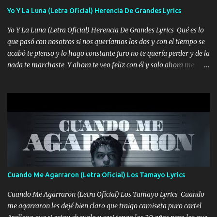
viento a su hijo y aunque ahora ya este con Dios el destino así lo
Yo Y La Luna (Letra Oficial) Herencia De Grandes Lyrics
quiso, él tiempo sigue pasando y nunca te olvidaremos, aquí
Yo Y La Luna (Letra Oficial) Herencia De Grandes Lyrics Qué es lo
seguiré esperando hasta volvernos a vernos El recuerdo que yo
que pasó con nosotros si nos queríamos los dos y con el tiempo se
tengo de mi mente no se va, en mi corazón me llevo lo mismo que
acabó te pienso y lo hago constante juro no te quería perder y de la
tu papá, a veces me pongo triste porque no puedo mirarte, mas se
nada te marchaste Y ahora te veo feliz con él y solo ahora me
que tu me escuchas porque tu eres mi gran ángel, El desespero me
quedé yo y la luna cantamos y por ti nos embriagamos' Quién
llega para reunirme contigo, tu iluminas mi sendero por siempre
sabe que será de mí si contigo fue muy feliz a lo mejor no lloro
serás mi niño, del amor que yo te tengo es co...
pero muy en el fondo te adoro' Música Me muero por ir a buscarte
pero eso ya no va a pasar me perderé en la soledad Porque me
mirabas bonito si yo no fui el final feliz el final fue triste pa mí Y
duele no tenerte aquí sabiendo que moría por ti yo y la luna
cantamos y por ti nos embriagamos Quién sabe qué será de mí si
contigo fui muy feliz a lo mejor no lloró pero muy en el fondo te
adoro
Cuando Me Agarraron (Letra Oficial) Los Tamayo Lyrics
Cuando Me Agarraron (Letra Oficial) Los Tamayo Lyrics Cuando
me agarraron les dejé bien claro que traigo camiseta puro cartel