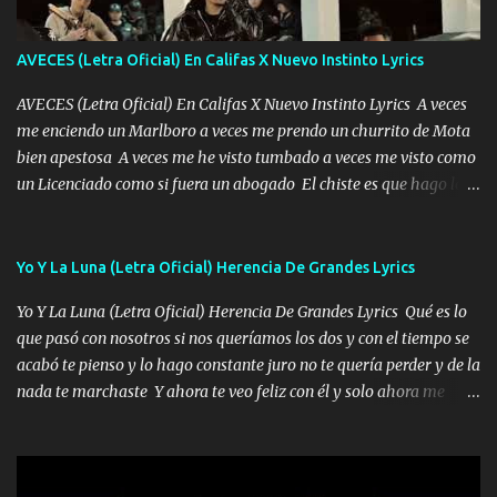
ha rajado pal Chinchillas un saludo y para un amigo que está en
Peñasco Me fajó una Glock al cinto y de Louis Vuitton son mis
zapatos mi es...
AVECES (Letra Oficial) En Califas X Nuevo Instinto Lyrics
AVECES (Letra Oficial) En Califas X Nuevo Instinto Lyrics A veces
me enciendo un Marlboro a veces me prendo un churrito de Mota
bien apestosa A veces me he visto tumbado a veces me visto como
un Licenciado como si fuera un abogado El chiste es que hago lo
que quiero pues así soy me mandó yo tengo el control a todos yo
les paro el dedo soy hocicon un malcriado un malandrón Que Les
importa no saben nada falsas las risas las que me miran hay gente
Yo Y La Luna (Letra Oficial) Herencia De Grandes Lyrics
corriente no quieren verte subir de level trucha mis plebes Música
Yo Y La Luna (Letra Oficial) Herencia De Grandes Lyrics Qué es lo
A veces me pongo un sombrero a veces me ven la cachucha de lado
que pasó con nosotros si nos queríamos los dos y con el tiempo se
con la mirada siempre en alto A veces me fajó una super o a veces
acabó te pienso y lo hago constante juro no te quería perder y de la
me fajó una Glock siempre armado todas las generaciones yo
nada te marchaste Y ahora te veo feliz con él y solo ahora me
traigo El chiste es que hago lo que quiero pues así soy me mandó
quedé yo y la luna cantamos y por ti nos embriagamos' Quién
yo tengo el control a todos yo les paro el dedo soy hocicon un
sabe que será de mí si contigo fue muy feliz a lo mejor no lloro
malcriado un malandrón Que Les importa no saben nada falsas
pero muy en el fondo te adoro' Música Me muero por ir a buscarte
las risas las que me miran hay gente corriente no quieren ve...