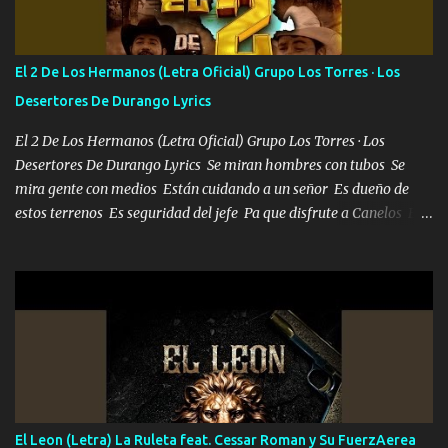
repleta de presidentes la bolsa estoy en mi pic si no se han dado
cuenta chequeen gráficas del kitch
El 2 De Los Hermanos (Letra Oficial) Grupo Los Torres · Los
Desertores De Durango Lyrics
El 2 De Los Hermanos (Letra Oficial) Grupo Los Torres · Los
Desertores De Durango Lyrics Se miran hombres con tubos Se
mira gente con medios Están cuidando a un señor Es dueño de
estos terrenos Es seguridad del jefe Pa que disfrute a Canelos Es
el DOS de los HERMANOS un cerebro 🧠 inteligente junto con su
hermano el TRES blindado el Estado tiene andan ESPERANDO al
UNO QUE PRONTO ESTARÁ PRESENTE Que no falten las bucanas
ni tampoco las mujeres porque es platica de grandes por eso hay
que estar alegres doy las instrucciones para atender los deberes
Música Si es que salta algún problema de confianza tengo gente
ahí está el Hombre Cuarenta y también Pariente 7 arreglan
cualquier problema no más es cuestión que ordené NOS HACE
FALTA UN HERMANO DE CLAVE ERA EL 24 SIEMPRE FUE UN
El Leon (Letra) La Ruleta feat. Cessar Roman y Su FuerzAerea