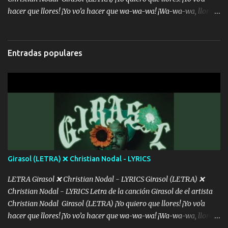
hacer que llores! ¡Yo vo’a hacer que wa-wa-wa! ¡Wa-wa-wa, llores!
Hoy me levanté bromista y me tienes que aguantar No quiero
bromear contigo, de ti quiero bromear Tú eres un chiste, cabrón,
cada que intentas cantar Cada que intentas rapear, cada que
Entradas populares
intentas rimar Pobre payaso que usa a todo el mundo pa' conectar
con la gente Dices "Latino Gang" pero pisas a to'a tu gente Pa’ dar
mensajes, m'ijo, hay quе ser coherentеs Si tú no eres artista, al
menos se prudente Hoy me sabe a mierda, traigo un Balvin en los
dientes Por falta de empatía le toca ser resiliente ¿Acaso eres
consciente de los followers que mueves? Parcerito, abre los ojos y
ve el poder que tienes Otro chiste malo son los nombres de tus
álbum's "José, vibras colores con la energía del diablo " ¿Si ...
Girasol (LETRA) ❌ Christian Nodal - LYRICS
LETRA Girasol ❌ Christian Nodal - LYRICS Girasol (LETRA) ❌
Christian Nodal - LYRICS Letra de la canción Girasol de el artista
Christian Nodal Girasol (LETRA) ¡Yo quiero que llores! ¡Yo vo'a
hacer que llores! ¡Yo vo’a hacer que wa-wa-wa! ¡Wa-wa-wa, llores!
Hoy me levanté bromista y me tienes que aguantar No quiero