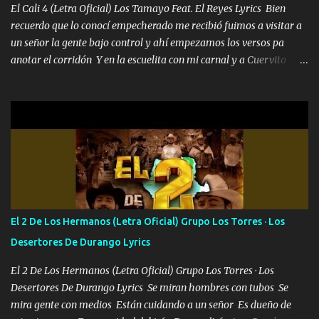
El Cali 4 (Letra Oficial) Los Tamayo Feat. El Reyes Lyrics Bien
recuerdo que lo conocí empecherado me recibió fuimos a visitar a
un señor la gente bajo control y ahí empezamos los versos pa
anotar el corridón Y en la escuelita con mi carnal y a Cuervito
mandó a saludar la bergacera del Alamar pensó no llegó al final y
aquí se cumplen las reglas no secuestr0 no r0bar De La C giró la
orden nos comanda el doble P bien firmes con Alto PRIETO y la
camisa es color Verde y peleam0s la Bandera por todita a la ciudad
con los drones patrullando la Frontera De Tijuana Bulevares
Bellas Artes me ve en las blancas ya hace falta mi APA FLACO
verde se le extraña pa que sepan Aquí Pura GENTE DE LA RANA 🐸
POR CLAVE ES EL CALI 4 EN LA CIUDAD TIJUANA Música Al
tirante andamos mi carnal atento a cualquier necesidad no porque
El 2 De Los Hermanos (Letra Oficial) Grupo Los Torres · Los
se ve limpio el camino nos confiamos al andar y nunca con la
Desertores De Durango Lyrics
misma piedra me vuelvo a tropezar Cuando ando de enamorado
en corto me tiró a per...
El 2 De Los Hermanos (Letra Oficial) Grupo Los Torres · Los
Desertores De Durango Lyrics Se miran hombres con tubos Se
mira gente con medios Están cuidando a un señor Es dueño de