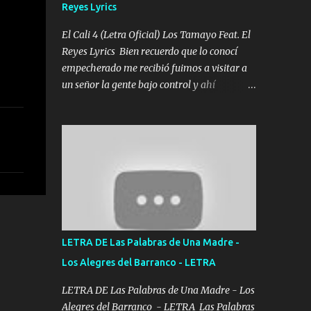
Reyes Lyrics
Tomense un buen trago Y así es como
empezamos los versos que voy cantando
El Cali 4 (Letra Oficial) Los Tamayo Feat. El
(Music) A vido alta y bajas La carreta se
Reyes Lyrics Bien recuerdo que lo conocí
atora Pero nunca le aflojamos Ya me han
empecherado me recibió fuimos a visitar a
pasado cosas Y aunque ustedes no sepan
un señor la gente bajo control y ahí
Pero la vida es muy corta Hay que echarle
empezamos los versos pa anotar el corridón
chingazos Y seguir trabajando porque nada
Y en la escuelita con mi carnal y a Cuervito
es...
mandó a saludar la bergacera del Alamar
pensó no llegó al final y aquí se cumplen las
reglas no secuestr0 no r0bar De La C giró la
orden nos comanda el doble P bien firmes
con Alto PRIETO y la camisa es color Verde y
peleam0s la Bandera por todita a la ciudad
con los drones patrullando la Frontera De
LETRA DE Las Palabras de Una Madre -
Tijuana Bulevares Bellas Artes me ve en las
Los Alegres del Barranco - LETRA
blancas ya hace falta mi APA FLACO verde
se le extraña pa que sepan Aquí Pura GENTE
LETRA DE Las Palabras de Una Madre - Los
DE LA RANA 🐸 POR CLAVE ES EL CALI 4
Alegres del Barranco - LETRA Las Palabras