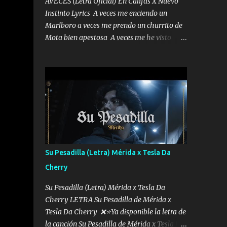
AVECES (Letra Oficial) En Califas X Nuevo
Instinto Lyrics A veces me enciendo un
Marlboro a veces me prendo un churrito de
Mota bien apestosa A veces me he visto
tumbado a veces me visto como un
Licenciado como si fuera un abogado El
chiste es que hago lo que quiero pues así soy
me mandó yo tengo el control a todos yo les
paro el dedo soy hocicon un malcriado un
malandrón Que Les importa no saben nada
falsas las risas las que me miran hay gente
corriente no quieren verte subir de level
trucha mis plebes Música A veces me pongo
Su Pesadilla (Letra) Mérida x Tesla Da
un sombrero a veces me ven la cachucha de
Cherry
lado con la mirada siempre en alto A veces
me fajó una super o a veces me fajó una
Su Pesadilla (Letra) Mérida x Tesla Da
Glock siempre armado todas las
Cherry LETRA Su Pesadilla de Mérida x
generaciones yo traigo El chiste es que hago
Tesla Da Cherry ❌⭐Ya disponible la letra de
lo que quiero pues así soy me mandó yo
la canción Su Pesadilla de Mérida x Tesla Da