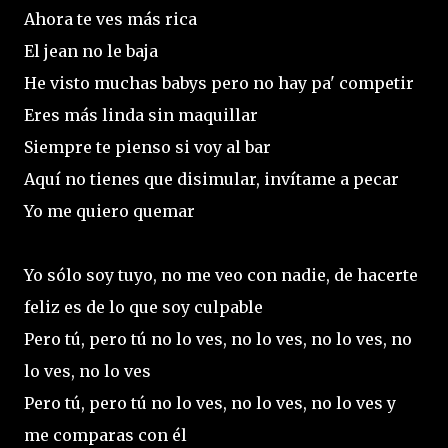
Ahora te ves más rica
El jean no le baja
He visto muchas babys pero no hay pa' competir
Eres más linda sin maquillar
Siempre te pienso si voy al bar
Aquí no tienes que disimular, invítame a pecar
Yo me quiero quemar
Yo sólo soy tuyo, no me veo con nadie, de hacerte
feliz es de lo que soy culpable
Pero tú, pero tú no lo ves, no lo ves, no lo ves, no
lo ves, no lo ves
Pero tú, pero tú no lo ves, no lo ves, no lo ves y
me comparas con él