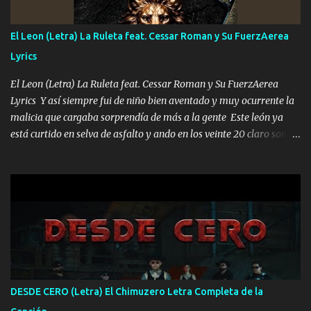
cualquier problema no más es cuestión que ordené NOS HACE
FALTA UN HERMANO DE CLAVE ERA EL 24 SIEMPRE FUE UN
El Leon (Letra) La Ruleta feat. Cessar Roman y Su FuerzAerea
HOMBRE VALIENTE POR ALGO M'URIÓ PELEAND0 SIEMPRE
Lyrics
VIO POR LA FAMILIA PARA QUE SIGA EL LEGADO Es el DOS de
los HERMANOS un cerebro inteligente y com...
El Leon (Letra) La Ruleta feat. Cessar Roman y Su FuerzAerea
Lyrics Y así siempre fui de niño bien aventado y muy ocurrente la
malicia que cargaba sorprendía de más a la gente Este león ya
está curtido en selva de asfalto y ando en los veinte 20 claro son
mis años Leon mi clave por si hay pendiente Tranquilo me la
navego ando en lo mío sin ni un pendiente si hay problemas lo
arreglamos padrino yo brincó en caliente Y No me paran aquí hay
pa más pues hay charola les voy a dar hasta topar pues no hay de
otra Música Surcando bien mi camino voy por mi línea no veo a
los lados aquel que no corre vuela no se me duerm voy chicoteado
Ya pasé varias hazañas ya tienen rato que me agarran el colmillo
de este León los estatales no sé esperaron Al tiro esta la PrimiZa
también la nueve que cargo al lado doy la mano al que su amigo y
DESDE CERO (Letra) El Chimuzero Letra Completa de la
al traicionero damos pa abajo Y No me paran aquí hay pa más