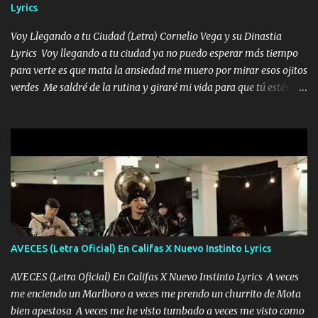
Lyrics
me encantes Decirte que me siento muy feliz y emocionado por
tenerte aquí espero que quiera...
Voy Llegando a tu Ciudad (Letra) Cornelio Vega y su Dinastia
Lyrics Voy llegando a tu ciudad ya no puedo esperar más tiempo
para verte es que mata la ansiedad me muero por mirar esos ojitos
verdes Me saldré de la rutina y giraré mi vida para que tú estés en
ella como debe ser Yo sé que eres conocida que varios te tiran pero
no merecen y dile ya a tus amigas que no te presenten con más
pequeñeces Aquí estoy no dejaré que se te acerquen nadie porque
solo yo tendre el candado 🔒 del amor ❤️ Música Mil y un besos
para dar ya estando en tu ciudad no habrá quien lo detenga si las
copas van de más vayamos a un lugar y cerremos las puertas
Entre alcohol y besos se va incrementado el Fuego en esa
habitación ya no mires más el reloj Única por donde vas me curas
tú mi mal moviendo tu silueta no hay otra que te sea igual te ves
AVECES (Letra Oficial) En Califas X Nuevo Instinto Lyrics
tan especial por eso es que me tientas Aquí estoy no dejaré que se
te acerque nadie porque solo yo tendre el candado 🔒 del a...
AVECES (Letra Oficial) En Califas X Nuevo Instinto Lyrics A veces
me enciendo un Marlboro a veces me prendo un churrito de Mota
bien apestosa A veces me he visto tumbado a veces me visto como