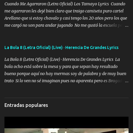
Cuando Me Agarraron (Letra Oficial) Los Tamayo Lyrics Cuando
me agarraron les dejé bien claro que traigo camiseta puro cartel
Arellano que si estoy chavalo y casi tengo los 20 años pero los que
me cargó no son para andar jugando No me gustó la escuela pero
las libretas para el otro lado las fuimos mandando Ya nos
difamaron y nos han tachado sigue la vieja guardia y sigue bien
firme el legado que si como me llamó varios ya se han preguntado
La Bola 8 (Letra Oficial) (Live) · Herencia De Grandes Lyrics
Yo Soy El De Las Pacas Sobrino Del Brazo Armad0 Con mi Glock
La Bola 8 (Letra Oficial) (Live) · Herencia De Grandes Lyrics La
fajado y mi R terciado me van a ver allá por TJ para un licenciado
bola ocho está sobre la mesa y para que sepan hay resultado
mando un abrazo andamos al cien Choritas también Música
bueno porque aquí no hay mermas soy de palabra y de muy buen
Ando en la colonia bien acelerado traigo un M2 que nunca me ha
trato Si lo ven no sé imaginan pues no aparenta pero es Bragado a
fallado para mi compadre mandó un fuerte abrazo también al
cualquiera lo saluda que dice mi toro como ha estado No soy de
Especial sabe que lo apreciamos En los mejores antros me verán
muchos amigos los que yo tengo ya están contados mi familia es
tomando con mujeres hermosas y botellas destapando siempre
lo primero que cualquier cosa es un gran regalo Siempre me van a
bien cuidado bien atrabancado y a los que me conocen ya saben de
Entradas populares
ver solo más no ando solo ai ta el aparato con cargador extendido
lo que hablo Entre lob...
para lucirlo yo aquí lo calmo Y mis collares me dan protección me
cuidan los santos y mi Dios cada día con mas ganas le doy todo
por un futuro mejor Música Empecé desde los trece y hasta la