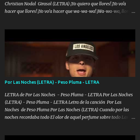
Christian Nodal Girasol (LETRA) ¡Yo quiero que llores! ¡Yo vo'a
hacer que llores! ¡Yo vo’a hacer que wa-wa-wa! ¡Wa-wa-wa, llores!
Hoy me levanté bromista y me tienes que aguantar No quiero
bromear contigo, de ti quiero bromear Tú eres un chiste, cabrón,
cada que intentas cantar Cada que intentas rapear, cada que
intentas rimar Pobre payaso que usa a todo el mundo pa' conectar
con la gente Dices "Latino Gang" pero pisas a to'a tu gente Pa’ dar
mensajes, m'ijo, hay quе ser coherentеs Si tú no eres artista, al
menos se prudente Hoy me sabe a mierda, traigo un Balvin en los
dientes Por falta de empatía le toca ser resiliente ¿Acaso eres
consciente de los followers que mueves? Parcerito, abre los ojos y
Por Las Noches (LETRA) - Peso Pluma - LETRA
ve el poder que tienes Otro chiste malo son los nombres de tus
álbum's "José, vibras colores con la energía del diablo " ¿Si ...
LETRA de Por Las Noches - Peso Pluma - LETRA Por Las Noches
(LETRA) - Peso Pluma - LETRA Letra de la canción Por Las
Noches de Peso Pluma Por Las Noches (LETRA) Cuando por las
noches recordaba todo El olor de aquel perfume sobre todo Las
sábanas blancas donde te escondías dentro. Eres intocable como
joya de oro Esas piernas largas esconderme yo solo Y tus ojos
grandes me perdí en un laberinto. Y pensar... Que tú ya no vas a