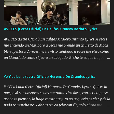
fecha aún sigo vigente no soy manchado soy bueno pero si me
alteró de repente Mi carnal Abel aun lado ni uno con el otro no se
ha rajado pal Chinchillas un saludo y para un amigo que está en
Peñasco Me fajó una Glock al cinto y de Louis Vuitton son mis
zapatos mi es...
AVECES (Letra Oficial) En Califas X Nuevo Instinto Lyrics
AVECES (Letra Oficial) En Califas X Nuevo Instinto Lyrics A veces
me enciendo un Marlboro a veces me prendo un churrito de Mota
bien apestosa A veces me he visto tumbado a veces me visto como
un Licenciado como si fuera un abogado El chiste es que hago lo
que quiero pues así soy me mandó yo tengo el control a todos yo
les paro el dedo soy hocicon un malcriado un malandrón Que Les
importa no saben nada falsas las risas las que me miran hay gente
Yo Y La Luna (Letra Oficial) Herencia De Grandes Lyrics
corriente no quieren verte subir de level trucha mis plebes Música
Yo Y La Luna (Letra Oficial) Herencia De Grandes Lyrics Qué es lo
A veces me pongo un sombrero a veces me ven la cachucha de lado
que pasó con nosotros si nos queríamos los dos y con el tiempo se
con la mirada siempre en alto A veces me fajó una super o a veces
acabó te pienso y lo hago constante juro no te quería perder y de la
me fajó una Glock siempre armado todas las generaciones yo
nada te marchaste Y ahora te veo feliz con él y solo ahora me
traigo El chiste es que hago lo que quiero pues así soy me mandó
quedé yo y la luna cantamos y por ti nos embriagamos' Quién
yo tengo el control a todos yo les paro el dedo soy hocicon un