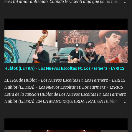
eres mi amor anhelado Cuando te vi sentí algo que ya no había
defendemos muy bien nuestra tierra buena sombra nos cobija y el
aquí quise elegir por mí y me decidí por ti Y ya borracho me
mismo ranchero es el que patrocina No crean que se me ah
parqueo por tu ventana para llevarte las canciones que te encantan
olvidado en aqueyos topes aquel atentado rápido corrió el mitote
pa enamorarte las flores no son tan caras pero llevan todo el
y con voz de mando les dijo don mayo que rescaten a manuel
cariño de mi alma Que pa febrero vendré frente a ti con mis
porque lo estimo y lo quiero ami lado vivi...
preguntas y digas que sí hacernos novios y verte feliz y muy
contenta como yo por ti Música Pregúntame qué es lo que me
enamora pa describirte unas cuantas horas también pregunta que
quiero contigo que seas dichosa al estar conmigo Y ya borracho
contéstame la llamada pa dedicarte unas bonitas palabras así
Hublot (LETRA) - Los Nuevos Escoltas Ft. Los Farmerz - LYRICS
borracho me animo a decirte todo y puedo describirlo mucho que
me encantes Decirte que me siento muy feliz y emocionado por
LETRA de Hublot - Los Nuevos Escoltas Ft. Los Farmerz - LYRICS
tenerte aquí espero que quiera...
Hublot (LETRA) - Los Nuevos Escoltas Ft. Los Farmerz - LYRICS
Letra de la canción Hublot de Los Nuevos Escoltas Ft. Los Farmerz
Hublot (LETRA) EN LA MANO IZQUIERDA TRAE UN Hublot
COLGADO SE LE VE AL AMIGO CUANDO TOMA UN TRAGO NO ES
QUE SEA ZURDO SIEMPRE ANDA OCUPADO RECIBÍ LLAMADAS
DESDE EL OTRO LADO 🔷♦️ ME DICEN PARIENTE QUE COMO
LLEGO EL MANDADO TODO COMPLETITO TODAVÍA LLEGO