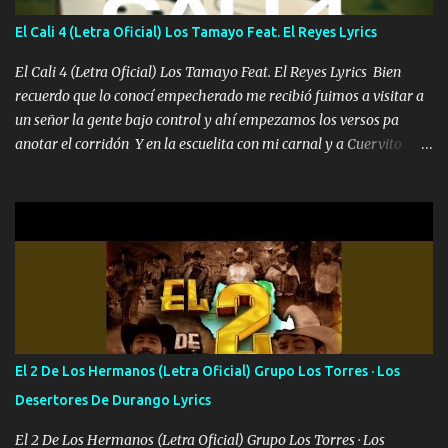
llega para reunirme contigo, tu iluminas mi sendero por siempre
El Cali 4 (Letra Oficial) Los Tamayo Feat. El Reyes Lyrics
serás mi niño, del amor que yo te tengo es co...
El Cali 4 (Letra Oficial) Los Tamayo Feat. El Reyes Lyrics Bien
recuerdo que lo conocí empecherado me recibió fuimos a visitar a
un señor la gente bajo control y ahí empezamos los versos pa
anotar el corridón Y en la escuelita con mi carnal y a Cuervito
mandó a saludar la bergacera del Alamar pensó no llegó al final y
aquí se cumplen las reglas no secuestr0 no r0bar De La C giró la
orden nos comanda el doble P bien firmes con Alto PRIETO y la
camisa es color Verde y peleam0s la Bandera por todita a la ciudad
con los drones patrullando la Frontera De Tijuana Bulevares
Bellas Artes me ve en las blancas ya hace falta mi APA FLACO
verde se le extraña pa que sepan Aquí Pura GENTE DE LA RANA 🐸
POR CLAVE ES EL CALI 4 EN LA CIUDAD TIJUANA Música Al
tirante andamos mi carnal atento a cualquier necesidad no porque
El 2 De Los Hermanos (Letra Oficial) Grupo Los Torres · Los
se ve limpio el camino nos confiamos al andar y nunca con la
Desertores De Durango Lyrics
misma piedra me vuelvo a tropezar Cuando ando de enamorado
en corto me tiró a per...
El 2 De Los Hermanos (Letra Oficial) Grupo Los Torres · Los