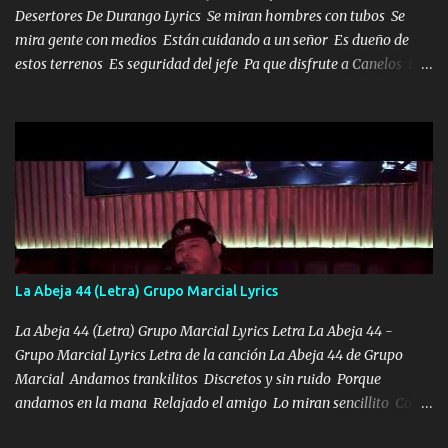
Desertores De Durango Lyrics Se miran hombres con tubos Se
mira gente con medios Están cuidando a un señor Es dueño de
estos terrenos Es seguridad del jefe Pa que disfrute a Canelos Es
el DOS de los HERMANOS un cerebro 🧠 inteligente junto con su
hermano el TRES blindado el Estado tiene andan ESPERANDO al
UNO QUE PRONTO ESTARÁ PRESENTE Que no falten las bucanas
ni tampoco las mujeres porque es platica de grandes por eso hay
que estar alegres doy las instrucciones para atender los deberes
Música Si es que salta algún problema de confianza tengo gente
ahí está el Hombre Cuarenta y también Pariente 7 arreglan
cualquier problema no más es cuestión que ordené NOS HACE
FALTA UN HERMANO DE CLAVE ERA EL 24 SIEMPRE FUE UN
La Abeja 44 (Letra) Grupo Marcial Lyrics
HOMBRE VALIENTE POR ALGO M'URIÓ PELEAND0 SIEMPRE
VIO POR LA FAMILIA PARA QUE SIGA EL LEGADO Es el DOS de
La Abeja 44 (Letra) Grupo Marcial Lyrics Letra La Abeja 44 -
los HERMANOS un cerebro inteligente y com...
Grupo Marcial Lyrics Letra de la canción La Abeja 44 de Grupo
Marcial Andamos trankilitos Discretos y sin ruido Porque
andamos en la mana Relajado el amigo Lo miran sencillito Con
una Glock bien fajada Lo miran relajado La vida disfrutando Y la