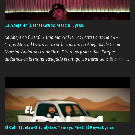
los lados aquel que no corre vuela no se me duerm voy chicoteado
Ya pasé varias hazañas ya tienen rato que me agarran el colmillo
de este León los estatales no sé esperaron Al tiro esta la PrimiZa
también la nueve que cargo al lado doy la mano al que su amigo y
La Abeja 44 (Letra) Grupo Marcial Lyrics
al traicionero damos pa abajo Y No me paran aquí hay pa más
pues hay charola les voy a dar hasta topar pues no hay de otra...
La Abeja 44 (Letra) Grupo Marcial Lyrics Letra La Abeja 44 -
Grupo Marcial Lyrics Letra de la canción La Abeja 44 de Grupo
Marcial Andamos trankilitos Discretos y sin ruido Porque
andamos en la mana Relajado el amigo Lo miran sencillito Con
una Glock bien fajada Lo miran relajado La vida disfrutando Y la
gente siempre criticando Nos miran algo bueno Ya sera ropa,
diamante lo que me cuelgan en el cuello (Chorus) Y cuando
coronamos Se jala los marciales Y sus guitarras ya van sonando
Un gallardo me prendo Para agarrar el vuelo y la mente y
tranquilizando Tomense un buen trago Y así es como empezamos
los versos que voy cantando (Music) A vido alta y bajas La carreta
se atora Pero nunca le aflojamos Ya me han pasado cosas Y
aunque ustedes no sepan Pero la vida es muy corta Hay que
El Cali 4 (Letra Oficial) Los Tamayo Feat. El Reyes Lyrics
echarle chingazos Y seguir trabajando porque nada es...