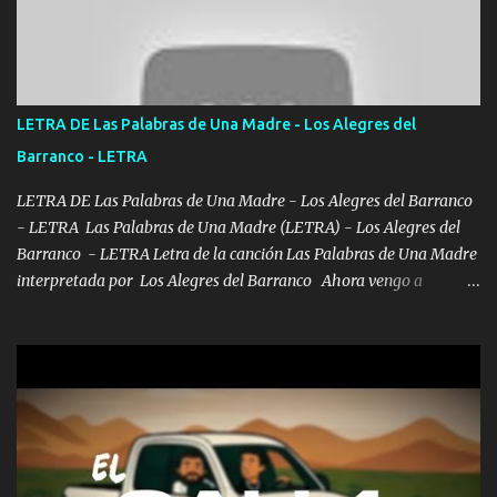
otra Música Surcando bien mi camino voy por mi línea no veo a
los lados aquel que no corre vuela no se me duerm voy chicoteado
Ya pasé varias hazañas ya tienen rato que me agarran el colmillo
de este León los estatales no sé esperaron Al tiro esta la PrimiZa
también la nueve que cargo al lado doy la mano al que su amigo y
LETRA DE Las Palabras de Una Madre - Los Alegres del
al traicionero damos pa abajo Y No me paran aquí hay pa más
Barranco - LETRA
pues hay charola les voy a dar hasta topar pues no hay de otra...
LETRA DE Las Palabras de Una Madre - Los Alegres del Barranco
- LETRA Las Palabras de Una Madre (LETRA) - Los Alegres del
Barranco - LETRA Letra de la canción Las Palabras de Una Madre
interpretada por Los Alegres del Barranco Ahora vengo a
visitarte, a tu txumba a saludarte, se que del cielo me vez y desde
halla has de cuidarme, son palabras de una madre, que lleva en el
viento a su hijo y aunque ahora ya este con Dios el destino así lo
quiso, él tiempo sigue pasando y nunca te olvidaremos, aquí
seguiré esperando hasta volvernos a vernos El recuerdo que yo
tengo de mi mente no se va, en mi corazón me llevo lo mismo que
tu papá, a veces me pongo triste porque no puedo mirarte, mas se
que tu me escuchas porque tu eres mi gran ángel, El desespero me