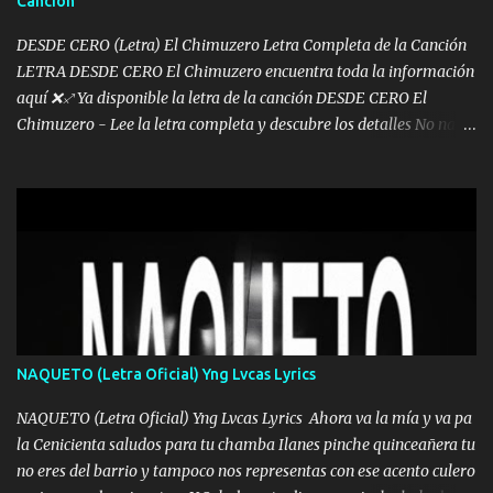
Canción
pues hay charola les voy a dar hasta topar pues no hay de otra...
DESDE CERO (Letra) El Chimuzero Letra Completa de la Canción
LETRA DESDE CERO El Chimuzero encuentra toda la información
aquí ❌♐ Ya disponible la letra de la canción DESDE CERO El
Chimuzero - Lee la letra completa y descubre los detalles No nací
en cuna de oro , Pero Andamos Firmes Buscando el Billete. Cómo
Vengo desde Cero Se que Solo Plata. No es lo Suficiente, Soy De
muy Pocos amigos los que están conmigo las Gracias por todo , Mi
Mesa será Compartida con los que Estuvieron Cuando estuve Solo.
❌ www.elnorteduro.com ❌ Yo No limito los Sueños , si no existe
Uno pues Hallamos Modos , Si me caigo me Levanto, Aprendo Del
Error Y me sacudo El Lodo ❌ www.elnorteduro.com ❌ El Dinero
No me falta Pero Tampoco me Estorba , Por Eso Manejo Todo
Bien Regido Por mis Normas . Aquí no Se Sufre de Ego vengo Desde
NAQUETO (Letra Oficial) Yng Lvcas Lyrics
Abajo y me costó subir Fue Con Trabajo Y Esfuerzo, Nada es
Regalado Me Super Invertir A Mí lado Una Princesa que A pesar de
NAQUETO (Letra Oficial) Yng Lvcas Lyrics Ahora va la mía y va pa
Todo Siempre a estado ahí . Hecho pa...
la Cenicienta saludos para tu chamba Ilanes pinche quinceañera tu
no eres del barrio y tampoco nos representas con ese acento culero