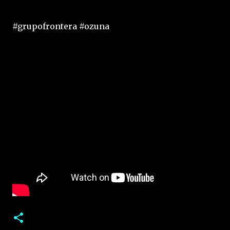
#grupofrontera #ozuna