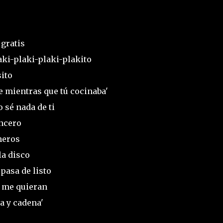
 gratis
laki-plaki-plaki-plakito
sito
e mientras que tú cocinaba'
 sé nada de ti
incero
neros
la disco
pasa de listo
o me quieran
a y cadena'