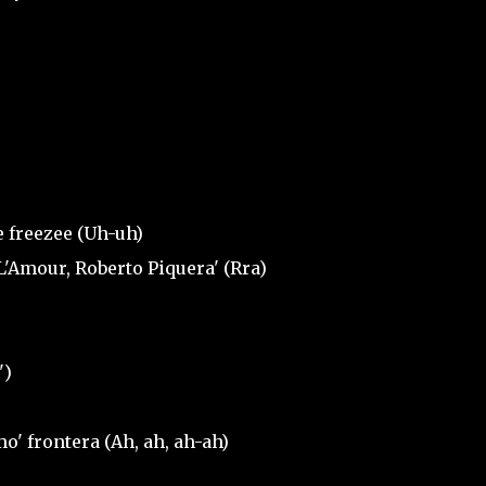
e freezee (Uh-uh)
L'Amour, Roberto Piquera' (Rra)
')
o' frontera (Ah, ah, ah-ah)