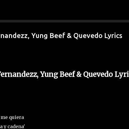
Ir al contenido principal
Fernandezz, Yung Beef & Quevedo Lyrics
 Fernandezz, Yung Beef & Quevedo Lyri
o me quiera
a y cadena'