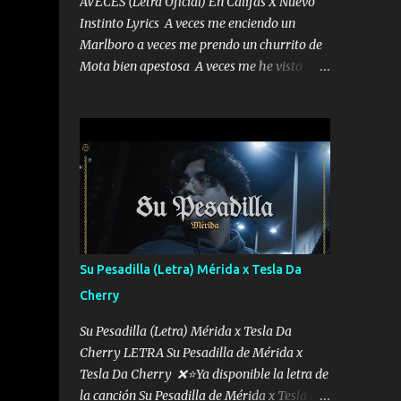
AVECES (Letra Oficial) En Califas X Nuevo
Instinto Lyrics A veces me enciendo un
Marlboro a veces me prendo un churrito de
Mota bien apestosa A veces me he visto
tumbado a veces me visto como un
Licenciado como si fuera un abogado El
chiste es que hago lo que quiero pues así soy
me mandó yo tengo el control a todos yo les
paro el dedo soy hocicon un malcriado un
malandrón Que Les importa no saben nada
falsas las risas las que me miran hay gente
corriente no quieren verte subir de level
trucha mis plebes Música A veces me pongo
Su Pesadilla (Letra) Mérida x Tesla Da
un sombrero a veces me ven la cachucha de
Cherry
lado con la mirada siempre en alto A veces
me fajó una super o a veces me fajó una
Su Pesadilla (Letra) Mérida x Tesla Da
Glock siempre armado todas las
Cherry LETRA Su Pesadilla de Mérida x
generaciones yo traigo El chiste es que hago
Tesla Da Cherry ❌⭐Ya disponible la letra de
lo que quiero pues así soy me mandó yo
la canción Su Pesadilla de Mérida x Tesla Da