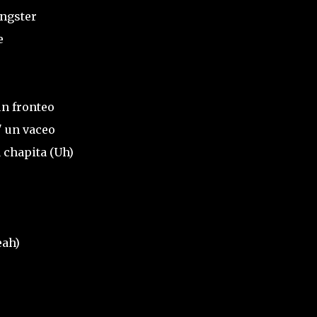
angster
e
un fronteo
' un vaceo
a chapita (Uh)
eah)