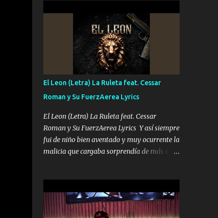
conciertos más que llenar Se mueven solo
Es el DOS de los HERMANOS un cerebro 🧠
por el interés P...
inteligente junto con su hermano el TRES
blindado el Estado tiene andan ESPERANDO
al UNO QUE PRONTO ESTARÁ PRESENTE
Que no falten las bucanas ni tampoco las
mujeres porque es platica de grandes por eso
hay que estar alegres doy las instrucciones
El Leon (Letra) La Ruleta feat. Cessar
para atender los deberes Música Si es que
Roman y Su FuerzAerea Lyrics
salta algún problema de confianza tengo
gente ahí está el Hombre Cuarenta y
El Leon (Letra) La Ruleta feat. Cessar
también Pariente 7 arreglan cualquier
Roman y Su FuerzAerea Lyrics Y así siempre
problema no más es cuestión que ordené
fui de niño bien aventado y muy ocurrente la
NOS HACE FALTA UN HERMANO DE CLAVE
malicia que cargaba sorprendía de más a la
ERA EL 24 SIEMPRE FUE UN HOMBRE
gente Este león ya está curtido en selva de
VALIENTE POR ALGO M'URIÓ PELEAND0
asfalto y ando en los veinte 20 claro son mis
SIEMPRE VIO POR LA FAMILIA PARA QUE
años Leon mi clave por si hay pendiente
SIGA EL LEGADO Es el DOS de los
Tranquilo me la navego ando en lo mío sin
HERMANOS un cerebro inteligente y com...
ni un pendiente si hay problemas lo