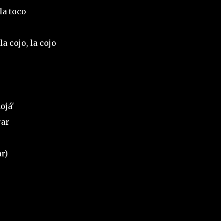
la toco
a cojo, la cojo
ojá'
rar
r)