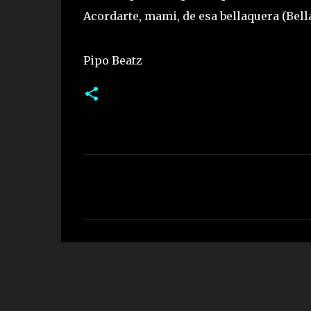
Acordarte, mami, de esa bellaquera (Bel
Pipo Beatz
C
o
m
e
n
t
a