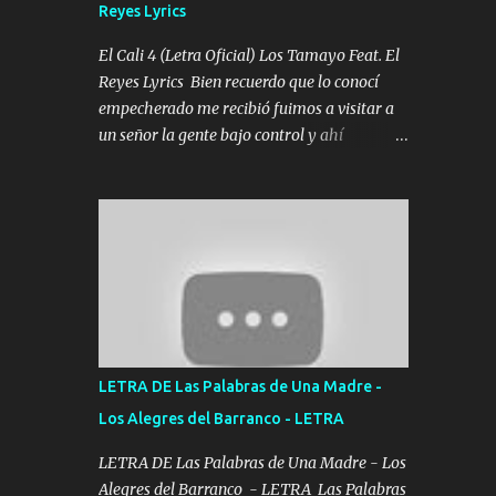
Reyes Lyrics
Tomense un buen trago Y así es como
empezamos los versos que voy cantando
El Cali 4 (Letra Oficial) Los Tamayo Feat. El
(Music) A vido alta y bajas La carreta se
Reyes Lyrics Bien recuerdo que lo conocí
atora Pero nunca le aflojamos Ya me han
empecherado me recibió fuimos a visitar a
pasado cosas Y aunque ustedes no sepan
un señor la gente bajo control y ahí
Pero la vida es muy corta Hay que echarle
empezamos los versos pa anotar el corridón
chingazos Y seguir trabajando porque nada
Y en la escuelita con mi carnal y a Cuervito
es...
mandó a saludar la bergacera del Alamar
pensó no llegó al final y aquí se cumplen las
reglas no secuestr0 no r0bar De La C giró la
orden nos comanda el doble P bien firmes
con Alto PRIETO y la camisa es color Verde y
peleam0s la Bandera por todita a la ciudad
con los drones patrullando la Frontera De
LETRA DE Las Palabras de Una Madre -
Tijuana Bulevares Bellas Artes me ve en las
Los Alegres del Barranco - LETRA
blancas ya hace falta mi APA FLACO verde
se le extraña pa que sepan Aquí Pura GENTE
LETRA DE Las Palabras de Una Madre - Los
DE LA RANA 🐸 POR CLAVE ES EL CALI 4
Alegres del Barranco - LETRA Las Palabras