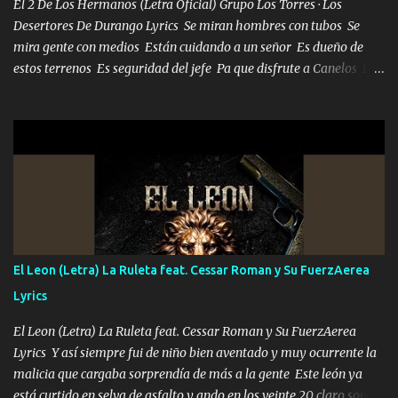
El 2 De Los Hermanos (Letra Oficial) Grupo Los Torres · Los
Desertores De Durango Lyrics Se miran hombres con tubos Se
mira gente con medios Están cuidando a un señor Es dueño de
estos terrenos Es seguridad del jefe Pa que disfrute a Canelos Es
el DOS de los HERMANOS un cerebro 🧠 inteligente junto con su
hermano el TRES blindado el Estado tiene andan ESPERANDO al
UNO QUE PRONTO ESTARÁ PRESENTE Que no falten las bucanas
ni tampoco las mujeres porque es platica de grandes por eso hay
que estar alegres doy las instrucciones para atender los deberes
Música Si es que salta algún problema de confianza tengo gente
ahí está el Hombre Cuarenta y también Pariente 7 arreglan
cualquier problema no más es cuestión que ordené NOS HACE
FALTA UN HERMANO DE CLAVE ERA EL 24 SIEMPRE FUE UN
El Leon (Letra) La Ruleta feat. Cessar Roman y Su FuerzAerea
HOMBRE VALIENTE POR ALGO M'URIÓ PELEAND0 SIEMPRE
Lyrics
VIO POR LA FAMILIA PARA QUE SIGA EL LEGADO Es el DOS de
los HERMANOS un cerebro inteligente y com...
El Leon (Letra) La Ruleta feat. Cessar Roman y Su FuerzAerea
Lyrics Y así siempre fui de niño bien aventado y muy ocurrente la
malicia que cargaba sorprendía de más a la gente Este león ya
está curtido en selva de asfalto y ando en los veinte 20 claro son