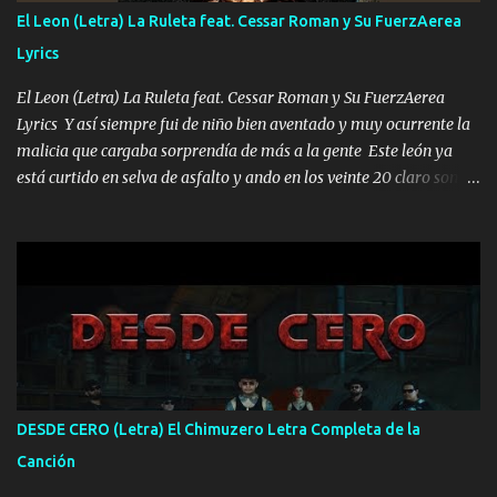
FALTA UN HERMANO DE CLAVE ERA EL 24 SIEMPRE FUE UN
El Leon (Letra) La Ruleta feat. Cessar Roman y Su FuerzAerea
HOMBRE VALIENTE POR ALGO M'URIÓ PELEAND0 SIEMPRE
Lyrics
VIO POR LA FAMILIA PARA QUE SIGA EL LEGADO Es el DOS de
los HERMANOS un cerebro inteligente y com...
El Leon (Letra) La Ruleta feat. Cessar Roman y Su FuerzAerea
Lyrics Y así siempre fui de niño bien aventado y muy ocurrente la
malicia que cargaba sorprendía de más a la gente Este león ya
está curtido en selva de asfalto y ando en los veinte 20 claro son
mis años Leon mi clave por si hay pendiente Tranquilo me la
navego ando en lo mío sin ni un pendiente si hay problemas lo
arreglamos padrino yo brincó en caliente Y No me paran aquí hay
pa más pues hay charola les voy a dar hasta topar pues no hay de
otra Música Surcando bien mi camino voy por mi línea no veo a
los lados aquel que no corre vuela no se me duerm voy chicoteado
Ya pasé varias hazañas ya tienen rato que me agarran el colmillo
de este León los estatales no sé esperaron Al tiro esta la PrimiZa
también la nueve que cargo al lado doy la mano al que su amigo y
DESDE CERO (Letra) El Chimuzero Letra Completa de la
al traicionero damos pa abajo Y No me paran aquí hay pa más
Canción
pues hay charola les voy a dar hasta topar pues no hay de otra...