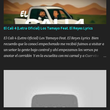
Un gallardo me prendo Para agarrar el vuelo y la mente y
tranquilizando Tomense un buen trago Y así es como empezamos
los versos que voy cantando (Music) A vido alta y bajas La carreta
se atora Pero nunca le aflojamos Ya me han pasado cosas Y
aunque ustedes no sepan Pero la vida es muy corta Hay que
El Cali 4 (Letra Oficial) Los Tamayo Feat. El Reyes Lyrics
echarle chingazos Y seguir trabajando porque nada es...
El Cali 4 (Letra Oficial) Los Tamayo Feat. El Reyes Lyrics Bien
recuerdo que lo conocí empecherado me recibió fuimos a visitar a
un señor la gente bajo control y ahí empezamos los versos pa
anotar el corridón Y en la escuelita con mi carnal y a Cuervito
mandó a saludar la bergacera del Alamar pensó no llegó al final y
aquí se cumplen las reglas no secuestr0 no r0bar De La C giró la
orden nos comanda el doble P bien firmes con Alto PRIETO y la
camisa es color Verde y peleam0s la Bandera por todita a la ciudad
con los drones patrullando la Frontera De Tijuana Bulevares
Bellas Artes me ve en las blancas ya hace falta mi APA FLACO
verde se le extraña pa que sepan Aquí Pura GENTE DE LA RANA 🐸
POR CLAVE ES EL CALI 4 EN LA CIUDAD TIJUANA Música Al
tirante andamos mi carnal atento a cualquier necesidad no porque