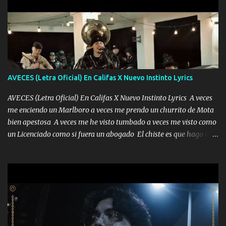
AVECES (Letra Oficial) En Califas X Nuevo Instinto Lyrics
AVECES (Letra Oficial) En Califas X Nuevo Instinto Lyrics A veces
me enciendo un Marlboro a veces me prendo un churrito de Mota
bien apestosa A veces me he visto tumbado a veces me visto como
un Licenciado como si fuera un abogado El chiste es que hago lo
que quiero pues así soy me mandó yo tengo el control a todos yo
les paro el dedo soy hocicon un malcriado un malandrón Que Les
importa no saben nada falsas las risas las que me miran hay gente
corriente no quieren verte subir de level trucha mis plebes Música
A veces me pongo un sombrero a veces me ven la cachucha de lado
con la mirada siempre en alto A veces me fajó una super o a veces
me fajó una Glock siempre armado todas las generaciones yo