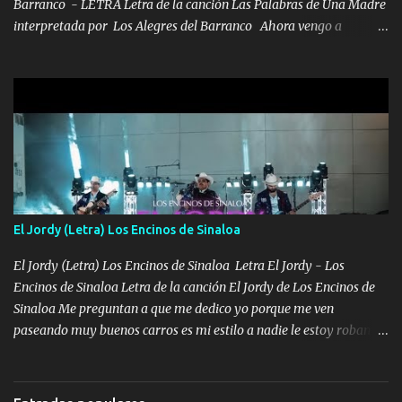
Barranco - LETRA Letra de la canción Las Palabras de Una Madre
interpretada por Los Alegres del Barranco Ahora vengo a
visitarte, a tu txumba a saludarte, se que del cielo me vez y desde
halla has de cuidarme, son palabras de una madre, que lleva en el
viento a su hijo y aunque ahora ya este con Dios el destino así lo
quiso, él tiempo sigue pasando y nunca te olvidaremos, aquí
seguiré esperando hasta volvernos a vernos El recuerdo que yo
tengo de mi mente no se va, en mi corazón me llevo lo mismo que
tu papá, a veces me pongo triste porque no puedo mirarte, mas se
que tu me escuchas porque tu eres mi gran ángel, El desespero me
llega para reunirme contigo, tu iluminas mi sendero por siempre
El Jordy (Letra) Los Encinos de Sinaloa
serás mi niño, del amor que yo te tengo es co...
El Jordy (Letra) Los Encinos de Sinaloa Letra El Jordy - Los
Encinos de Sinaloa Letra de la canción El Jordy de Los Encinos de
Sinaloa Me preguntan a que me dedico yo porque me ven
paseando muy buenos carros es mi estilo a nadie le estoy robando
discretamente cumplo yo bien mi trabajo De Tijuana a los rumbos
de L.A de muy joven me vine para el otro lado a los dieciséis me
miraban trabajando la escuela dejé el dinero estaba escaso Mi