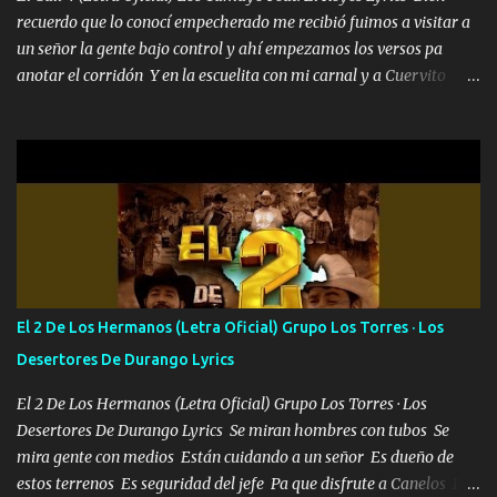
recuerdo que lo conocí empecherado me recibió fuimos a visitar a
un señor la gente bajo control y ahí empezamos los versos pa
anotar el corridón Y en la escuelita con mi carnal y a Cuervito
mandó a saludar la bergacera del Alamar pensó no llegó al final y
aquí se cumplen las reglas no secuestr0 no r0bar De La C giró la
orden nos comanda el doble P bien firmes con Alto PRIETO y la
camisa es color Verde y peleam0s la Bandera por todita a la ciudad
con los drones patrullando la Frontera De Tijuana Bulevares
Bellas Artes me ve en las blancas ya hace falta mi APA FLACO
verde se le extraña pa que sepan Aquí Pura GENTE DE LA RANA 🐸
POR CLAVE ES EL CALI 4 EN LA CIUDAD TIJUANA Música Al
tirante andamos mi carnal atento a cualquier necesidad no porque
El 2 De Los Hermanos (Letra Oficial) Grupo Los Torres · Los
se ve limpio el camino nos confiamos al andar y nunca con la
Desertores De Durango Lyrics
misma piedra me vuelvo a tropezar Cuando ando de enamorado
en corto me tiró a per...
El 2 De Los Hermanos (Letra Oficial) Grupo Los Torres · Los
Desertores De Durango Lyrics Se miran hombres con tubos Se
mira gente con medios Están cuidando a un señor Es dueño de
estos terrenos Es seguridad del jefe Pa que disfrute a Canelos Es