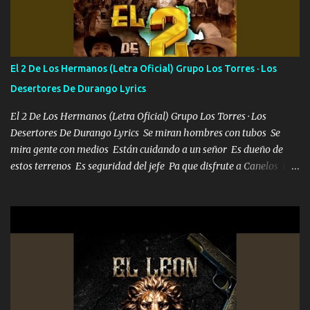
Francia ropa de 100.000 bolas Louis vuitton es mi fragancia
repleta de presidentes la bolsa estoy en mi pic si no se han dado
cuenta chequeen gráficas del kitch
El 2 De Los Hermanos (Letra Oficial) Grupo Los Torres · Los
Desertores De Durango Lyrics
El 2 De Los Hermanos (Letra Oficial) Grupo Los Torres · Los
Desertores De Durango Lyrics Se miran hombres con tubos Se
mira gente con medios Están cuidando a un señor Es dueño de
estos terrenos Es seguridad del jefe Pa que disfrute a Canelos Es
el DOS de los HERMANOS un cerebro 🧠 inteligente junto con su
hermano el TRES blindado el Estado tiene andan ESPERANDO al
UNO QUE PRONTO ESTARÁ PRESENTE Que no falten las bucanas
ni tampoco las mujeres porque es platica de grandes por eso hay
que estar alegres doy las instrucciones para atender los deberes
Música Si es que salta algún problema de confianza tengo gente
ahí está el Hombre Cuarenta y también Pariente 7 arreglan
cualquier problema no más es cuestión que ordené NOS HACE