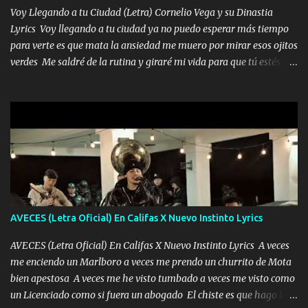
tenerte aquí espero que quiera...
Voy Llegando a tu Ciudad (Letra) Cornelio Vega y su Dinastia
Lyrics Voy llegando a tu ciudad ya no puedo esperar más tiempo
para verte es que mata la ansiedad me muero por mirar esos ojitos
verdes Me saldré de la rutina y giraré mi vida para que tú estés en
ella como debe ser Yo sé que eres conocida que varios te tiran pero
no merecen y dile ya a tus amigas que no te presenten con más
pequeñeces Aquí estoy no dejaré que se te acerquen nadie porque
solo yo tendre el candado 🔒 del amor ❤️ Música Mil y un besos
para dar ya estando en tu ciudad no habrá quien lo detenga si las
copas van de más vayamos a un lugar y cerremos las puertas
Entre alcohol y besos se va incrementado el Fuego en esa
habitación ya no mires más el reloj Única por donde vas me curas
tú mi mal moviendo tu silueta no hay otra que te sea igual te ves
AVECES (Letra Oficial) En Califas X Nuevo Instinto Lyrics
tan especial por eso es que me tientas Aquí estoy no dejaré que se
te acerque nadie porque solo yo tendre el candado 🔒 del a...
AVECES (Letra Oficial) En Califas X Nuevo Instinto Lyrics A veces
me enciendo un Marlboro a veces me prendo un churrito de Mota
bien apestosa A veces me he visto tumbado a veces me visto como
un Licenciado como si fuera un abogado El chiste es que hago lo