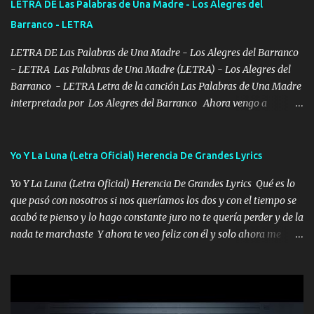
LETRA DE Las Palabras de Una Madre - Los Alegres del
se ve limpio el camino nos confiamos al andar y nunca con la
Barranco - LETRA
misma piedra me vuelvo a tropezar Cuando ando de enamorado
en corto me tiró a per...
LETRA DE Las Palabras de Una Madre - Los Alegres del Barranco
- LETRA Las Palabras de Una Madre (LETRA) - Los Alegres del
Barranco - LETRA Letra de la canción Las Palabras de Una Madre
interpretada por Los Alegres del Barranco Ahora vengo a
visitarte, a tu txumba a saludarte, se que del cielo me vez y desde
halla has de cuidarme, son palabras de una madre, que lleva en el
viento a su hijo y aunque ahora ya este con Dios el destino así lo
Yo Y La Luna (Letra Oficial) Herencia De Grandes Lyrics
quiso, él tiempo sigue pasando y nunca te olvidaremos, aquí
Yo Y La Luna (Letra Oficial) Herencia De Grandes Lyrics Qué es lo
seguiré esperando hasta volvernos a vernos El recuerdo que yo
que pasó con nosotros si nos queríamos los dos y con el tiempo se
tengo de mi mente no se va, en mi corazón me llevo lo mismo que
acabó te pienso y lo hago constante juro no te quería perder y de la
tu papá, a veces me pongo triste porque no puedo mirarte, mas se
nada te marchaste Y ahora te veo feliz con él y solo ahora me
que tu me escuchas porque tu eres mi gran ángel, El desespero me
quedé yo y la luna cantamos y por ti nos embriagamos' Quién
llega para reunirme contigo, tu iluminas mi sendero por siempre
sabe que será de mí si contigo fue muy feliz a lo mejor no lloro
serás mi niño, del amor que yo te tengo es co...
pero muy en el fondo te adoro' Música Me muero por ir a buscarte
pero eso ya no va a pasar me perderé en la soledad Porque me