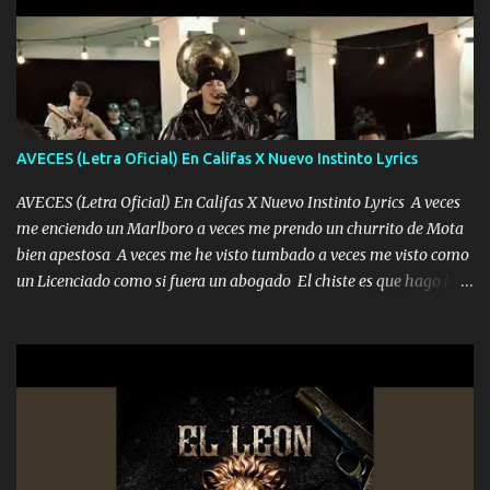
pero eso ya no va a pasar me perderé en la soledad Porque me
mirabas bonito si yo no fui el final feliz el final fue triste pa mí Y
duele no tenerte aquí sabiendo que moría por ti yo y la luna
cantamos y por ti nos embriagamos Quién sabe qué será de mí si
contigo fui muy feliz a lo mejor no lloró pero muy en el fondo te
adoro
AVECES (Letra Oficial) En Califas X Nuevo Instinto Lyrics
AVECES (Letra Oficial) En Califas X Nuevo Instinto Lyrics A veces
me enciendo un Marlboro a veces me prendo un churrito de Mota
bien apestosa A veces me he visto tumbado a veces me visto como
un Licenciado como si fuera un abogado El chiste es que hago lo
que quiero pues así soy me mandó yo tengo el control a todos yo
les paro el dedo soy hocicon un malcriado un malandrón Que Les
importa no saben nada falsas las risas las que me miran hay gente
corriente no quieren verte subir de level trucha mis plebes Música
A veces me pongo un sombrero a veces me ven la cachucha de lado
con la mirada siempre en alto A veces me fajó una super o a veces
me fajó una Glock siempre armado todas las generaciones yo