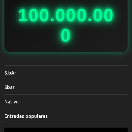
o
100.000.00
s
0
S.bAr
Sbar
Native
Entradas populares