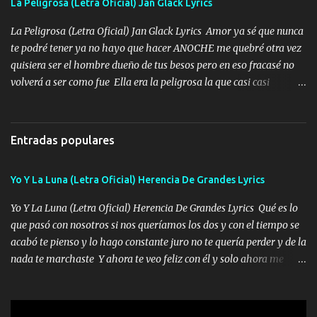
La Peligrosa (Letra Oficial) Jan Glack Lyrics
tomando con mujeres hermosas y botellas destapando siempre
bien cuidado bien atrabancado y a los que me conocen ya saben de
La Peligrosa (Letra Oficial) Jan Glack Lyrics Amor ya sé que nunca
lo que hablo Entre lob...
te podré tener ya no hayo que hacer ANOCHE me quebré otra vez
quisiera ser el hombre dueño de tus besos pero en eso fracasé no
volverá a ser como fue Ella era la peligrosa la que casi casi
convertí en mi esposa la que no importaba si llegaba tarde se
ponía contenta con un par de rosas Y aunque pasen cien años cien
años solo pienso en ti mami no me crees se que no me crees
Entradas populares
Música Amar me duele estoy rodeado de mujeres pero solo
quieren billetes y yo que solo ocupo verte Recuerdo echábamos
Yo Y La Luna (Letra Oficial) Herencia De Grandes Lyrics
pasión en la troca tus labios besándome yo quitándote la ropa no
quiero que sea nunca con otra yo quiero llevarte a la Luna y si
Yo Y La Luna (Letra Oficial) Herencia De Grandes Lyrics Qué es lo
quieres en ese momento te pido que seas mi esposa Chingada
que pasó con nosotros si nos queríamos los dos y con el tiempo se
madre no quiero dejar de tenerte no ayuda la p'uta loquera y al
acabó te pienso y lo hago constante juro no te quería perder y de la
chile quisiera ser menos de ti dependiente la pinche tristeza me
nada te marchaste Y ahora te veo feliz con él y solo ahora me
encierra princesa tu sabes que nunca saldras de mi mente Ella era
quedé yo y la luna cantamos y por ti nos embriagamos' Quién
la peligro...
sabe que será de mí si contigo fue muy feliz a lo mejor no lloro
pero muy en el fondo te adoro' Música Me muero por ir a buscarte