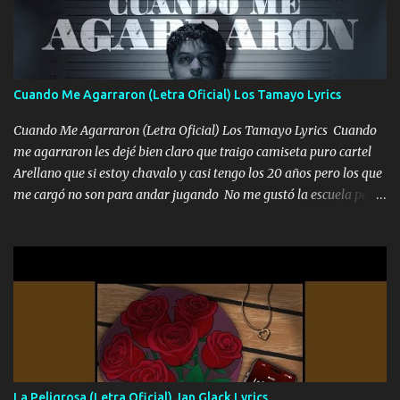
tranquilizando Tomense un buen trago Y así es como empezamos
los versos que voy cantando (Music) A vido alta y bajas La carreta
se atora Pero nunca le aflojamos Ya me han pasado cosas Y
aunque ustedes no sepan Pero la vida es muy corta Hay que
Cuando Me Agarraron (Letra Oficial) Los Tamayo Lyrics
echarle chingazos Y seguir trabajando porque nada es...
Cuando Me Agarraron (Letra Oficial) Los Tamayo Lyrics Cuando
me agarraron les dejé bien claro que traigo camiseta puro cartel
Arellano que si estoy chavalo y casi tengo los 20 años pero los que
me cargó no son para andar jugando No me gustó la escuela pero
las libretas para el otro lado las fuimos mandando Ya nos
difamaron y nos han tachado sigue la vieja guardia y sigue bien
firme el legado que si como me llamó varios ya se han preguntado
Yo Soy El De Las Pacas Sobrino Del Brazo Armad0 Con mi Glock
fajado y mi R terciado me van a ver allá por TJ para un licenciado
mando un abrazo andamos al cien Choritas también Música
Ando en la colonia bien acelerado traigo un M2 que nunca me ha
fallado para mi compadre mandó un fuerte abrazo también al
Especial sabe que lo apreciamos En los mejores antros me verán
La Peligrosa (Letra Oficial) Jan Glack Lyrics