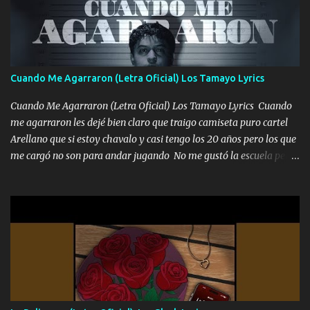
mirabas bonito si yo no fui el final feliz el final fue triste pa mí Y
duele no tenerte aquí sabiendo que moría por ti yo y la luna
cantamos y por ti nos embriagamos Quién sabe qué será de mí si
contigo fui muy feliz a lo mejor no lloró pero muy en el fondo te
adoro
Cuando Me Agarraron (Letra Oficial) Los Tamayo Lyrics
Cuando Me Agarraron (Letra Oficial) Los Tamayo Lyrics Cuando
me agarraron les dejé bien claro que traigo camiseta puro cartel
Arellano que si estoy chavalo y casi tengo los 20 años pero los que
me cargó no son para andar jugando No me gustó la escuela pero
las libretas para el otro lado las fuimos mandando Ya nos
difamaron y nos han tachado sigue la vieja guardia y sigue bien
firme el legado que si como me llamó varios ya se han preguntado
Yo Soy El De Las Pacas Sobrino Del Brazo Armad0 Con mi Glock
fajado y mi R terciado me van a ver allá por TJ para un licenciado
mando un abrazo andamos al cien Choritas también Música
Ando en la colonia bien acelerado traigo un M2 que nunca me ha
fallado para mi compadre mandó un fuerte abrazo también al
Especial sabe que lo apreciamos En los mejores antros me verán