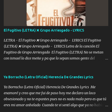
De mi vida... Cómo tú no hay nadie más No hay nadie
más Si te sientes sola no me llames porfa Me pongo sencible e
imagino tu sombra Clase azul es el tequila e interior la ropa Clip
cap la champagne el polvo es color rosa Me contacto un ángel eres
tú mi hermosa La que me alegra los días y sigo tomando Y
El Fugitivo (LETRA) ❌ Grupo Arriesgado - LYRICS
pensar... Que tú ya no vas a estar Pasarán... Solito me dejaras
Intentar... ...
LETRA - El Fugitivo ❌ Grupo Arriesgado - LYRICS El Fugitivo
(LETRA) ❌ Grupo Arriesgado - LYRICS Letra de la canción El
Fugitivo de Grupo Arriesgado El Fugitivo (LETRA) No se metan
con ismael lo dice meño y pa que lo sepan somos gente del
sombrero y la mayiza aquí se respeta pa los rumbos del azache
paseo tranquilo pues son mi tierra por ahí les tire una clave y del M
grande traemos la bandera 04 se oye por los radios y bien
Ya Borracho (Letra Oficial) Herencia De Grandes Lyrics
pendientes andan los chávalos la espalda me van cuidando y si se
Ya Borracho (Letra Oficial) Herencia De Grandes Lyrics Me
ofrece también peleam'os bien atentó el compa huicho la corta al
enamoré y creo que me fui de paso hoy me declaro un loco
cinto y radios colgados cuando salimos del rancho carros
obsesionado y no te espantes pues no es nada malo pero es que tú
blindándos y bien equipados no somos gente de problemas pero
eres mi amor anhelado Cuando te vi sentí algo que ya no había
defendemos muy bien nuestra tierra buena sombra nos cobija y el
aquí quise elegir por mí y me decidí por ti Y ya borracho me