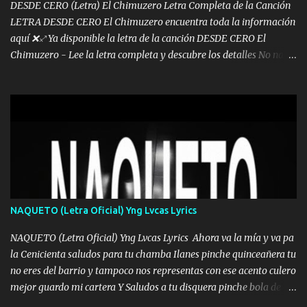
DESDE CERO (Letra) El Chimuzero Letra Completa de la Canción
LETRA DESDE CERO El Chimuzero encuentra toda la información
aquí ❌♐ Ya disponible la letra de la canción DESDE CERO El
Chimuzero - Lee la letra completa y descubre los detalles No nací
en cuna de oro , Pero Andamos Firmes Buscando el Billete. Cómo
Vengo desde Cero Se que Solo Plata. No es lo Suficiente, Soy De
muy Pocos amigos los que están conmigo las Gracias por todo , Mi
Mesa será Compartida con los que Estuvieron Cuando estuve Solo.
❌ www.elnorteduro.com ❌ Yo No limito los Sueños , si no existe
Uno pues Hallamos Modos , Si me caigo me Levanto, Aprendo Del
Error Y me sacudo El Lodo ❌ www.elnorteduro.com ❌ El Dinero
No me falta Pero Tampoco me Estorba , Por Eso Manejo Todo
Bien Regido Por mis Normas . Aquí no Se Sufre de Ego vengo Desde
NAQUETO (Letra Oficial) Yng Lvcas Lyrics
Abajo y me costó subir Fue Con Trabajo Y Esfuerzo, Nada es
Regalado Me Super Invertir A Mí lado Una Princesa que A pesar de
NAQUETO (Letra Oficial) Yng Lvcas Lyrics Ahora va la mía y va pa
Todo Siempre a estado ahí . Hecho pa...
la Cenicienta saludos para tu chamba Ilanes pinche quinceañera tu
no eres del barrio y tampoco nos representas con ese acento culero
mejor guardo mi cartera Y Saludos a tu disquera pinche bola de
corrientes de Candela no trae nada y de música mucho menos te