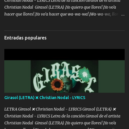
Christian Nodal - LYRICS Letra de la canción Girasol de el artista
Christian Nodal Girasol (LETRA) ¡Yo quiero que llores! ¡Yo vo'a
hacer que llores! ¡Yo vo’a hacer que wa-wa-wa! ¡Wa-wa-wa, llores!
Hoy me levanté bromista y me tienes que aguantar No quiero
bromear contigo, de ti quiero bromear Tú eres un chiste, cabrón,
cada que intentas cantar Cada que intentas rapear, cada que
Entradas populares
intentas rimar Pobre payaso que usa a todo el mundo pa' conectar
con la gente Dices "Latino Gang" pero pisas a to'a tu gente Pa’ dar
mensajes, m'ijo, hay quе ser coherentеs Si tú no eres artista, al
menos se prudente Hoy me sabe a mierda, traigo un Balvin en los
dientes Por falta de empatía le toca ser resiliente ¿Acaso eres
consciente de los followers que mueves? Parcerito, abre los ojos y
ve el poder que tienes Otro chiste malo son los nombres de tus
álbum's "José, vibras colores con la energía del diablo " ¿Si ...
Girasol (LETRA) ❌ Christian Nodal - LYRICS
LETRA Girasol ❌ Christian Nodal - LYRICS Girasol (LETRA) ❌
Christian Nodal - LYRICS Letra de la canción Girasol de el artista
Christian Nodal Girasol (LETRA) ¡Yo quiero que llores! ¡Yo vo'a