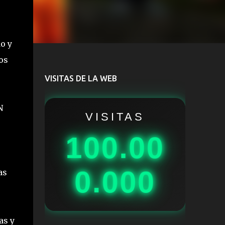
o y
os
VISITAS DE LA WEB
ÓN
VISITAS
100.00
0.000
as
as y