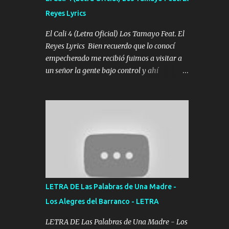
agarrar el vuelo y la mente y tranquilizando
Reyes Lyrics
Tomense un buen trago Y así es como
empezamos los versos que voy cantando
El Cali 4 (Letra Oficial) Los Tamayo Feat. El
(Music) A vido alta y bajas La carreta se
Reyes Lyrics Bien recuerdo que lo conocí
atora Pero nunca le aflojamos Ya me han
empecherado me recibió fuimos a visitar a
pasado cosas Y aunque ustedes no sepan
un señor la gente bajo control y ahí
Pero la vida es muy corta Hay que echarle
empezamos los versos pa anotar el corridón
chingazos Y seguir trabajando porque nada
Y en la escuelita con mi carnal y a Cuervito
es...
mandó a saludar la bergacera del Alamar
pensó no llegó al final y aquí se cumplen las
reglas no secuestr0 no r0bar De La C giró la
orden nos comanda el doble P bien firmes
con Alto PRIETO y la camisa es color Verde y
peleam0s la Bandera por todita a la ciudad
con los drones patrullando la Frontera De
LETRA DE Las Palabras de Una Madre -
Tijuana Bulevares Bellas Artes me ve en las
Los Alegres del Barranco - LETRA
blancas ya hace falta mi APA FLACO verde
se le extraña pa que sepan Aquí Pura GENTE
LETRA DE Las Palabras de Una Madre - Los