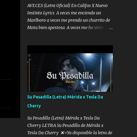
AVECES (Letra Oficial) En Califas X Nuevo
Instinto Lyrics A veces me enciendo un
Marlboro a veces me prendo un churrito de
Mota bien apestosa A veces me he visto
tumbado a veces me visto como un
Licenciado como si fuera un abogado El
chiste es que hago lo que quiero pues así soy
me mandó yo tengo el control a todos yo les
paro el dedo soy hocicon un malcriado un
malandrón Que Les importa no saben nada
falsas las risas las que me miran hay gente
corriente no quieren verte subir de level
trucha mis plebes Música A veces me pongo
Su Pesadilla (Letra) Mérida x Tesla Da
un sombrero a veces me ven la cachucha de
Cherry
lado con la mirada siempre en alto A veces
me fajó una super o a veces me fajó una
Su Pesadilla (Letra) Mérida x Tesla Da
Glock siempre armado todas las
Cherry LETRA Su Pesadilla de Mérida x
generaciones yo traigo El chiste es que hago
Tesla Da Cherry ❌⭐Ya disponible la letra de