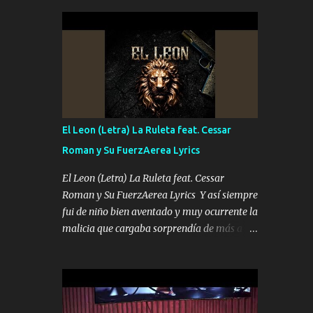
seguridad del jefe Pa que disfrute a Canelos
conciertos más que llenar Se mueven solo
Es el DOS de los HERMANOS un cerebro 🧠
por el interés P...
inteligente junto con su hermano el TRES
blindado el Estado tiene andan ESPERANDO
al UNO QUE PRONTO ESTARÁ PRESENTE
Que no falten las bucanas ni tampoco las
mujeres porque es platica de grandes por eso
hay que estar alegres doy las instrucciones
El Leon (Letra) La Ruleta feat. Cessar
para atender los deberes Música Si es que
Roman y Su FuerzAerea Lyrics
salta algún problema de confianza tengo
gente ahí está el Hombre Cuarenta y
El Leon (Letra) La Ruleta feat. Cessar
también Pariente 7 arreglan cualquier
Roman y Su FuerzAerea Lyrics Y así siempre
problema no más es cuestión que ordené
fui de niño bien aventado y muy ocurrente la
NOS HACE FALTA UN HERMANO DE CLAVE
malicia que cargaba sorprendía de más a la
ERA EL 24 SIEMPRE FUE UN HOMBRE
gente Este león ya está curtido en selva de
VALIENTE POR ALGO M'URIÓ PELEAND0
asfalto y ando en los veinte 20 claro son mis
SIEMPRE VIO POR LA FAMILIA PARA QUE
años Leon mi clave por si hay pendiente
SIGA EL LEGADO Es el DOS de los
Tranquilo me la navego ando en lo mío sin
HERMANOS un cerebro inteligente y com...
ni un pendiente si hay problemas lo