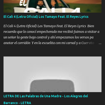
los versos que voy cantando (Music) A vido alta y bajas La carreta
se atora Pero nunca le aflojamos Ya me han pasado cosas Y
aunque ustedes no sepan Pero la vida es muy corta Hay que
El Cali 4 (Letra Oficial) Los Tamayo Feat. El Reyes Lyrics
echarle chingazos Y seguir trabajando porque nada es...
El Cali 4 (Letra Oficial) Los Tamayo Feat. El Reyes Lyrics Bien
recuerdo que lo conocí empecherado me recibió fuimos a visitar a
un señor la gente bajo control y ahí empezamos los versos pa
anotar el corridón Y en la escuelita con mi carnal y a Cuervito
mandó a saludar la bergacera del Alamar pensó no llegó al final y
aquí se cumplen las reglas no secuestr0 no r0bar De La C giró la
orden nos comanda el doble P bien firmes con Alto PRIETO y la
camisa es color Verde y peleam0s la Bandera por todita a la ciudad
con los drones patrullando la Frontera De Tijuana Bulevares
Bellas Artes me ve en las blancas ya hace falta mi APA FLACO
verde se le extraña pa que sepan Aquí Pura GENTE DE LA RANA 🐸
POR CLAVE ES EL CALI 4 EN LA CIUDAD TIJUANA Música Al
tirante andamos mi carnal atento a cualquier necesidad no porque
LETRA DE Las Palabras de Una Madre - Los Alegres del
se ve limpio el camino nos confiamos al andar y nunca con la
Barranco - LETRA
misma piedra me vuelvo a tropezar Cuando ando de enamorado