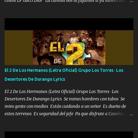
cintos LV Gucci Dior La camisa nos la fajamos si ya saben cual es
tanto suena que ya le ardió a tres la trone con el cable en inglés la
camisa no me quito arriba la F.E.S Los caballos de TRX marcan
702 mo cuenta de banco no cuadra con que yo use bots rompiendo
estándares 110 mil records de pistas no me falta mucho para
verme en las revistas Ya pasé Italia Japón Madrid Milán y también
Francia ropa de 100.000 bolas Louis vuitton es mi fragancia
repleta de presidentes la bolsa estoy en mi pic si no se han dado
cuenta chequeen gráficas del kitch
El 2 De Los Hermanos (Letra Oficial) Grupo Los Torres · Los
Desertores De Durango Lyrics
El 2 De Los Hermanos (Letra Oficial) Grupo Los Torres · Los
Desertores De Durango Lyrics Se miran hombres con tubos Se
mira gente con medios Están cuidando a un señor Es dueño de
estos terrenos Es seguridad del jefe Pa que disfrute a Canelos Es
el DOS de los HERMANOS un cerebro 🧠 inteligente junto con su
hermano el TRES blindado el Estado tiene andan ESPERANDO al
UNO QUE PRONTO ESTARÁ PRESENTE Que no falten las bucanas