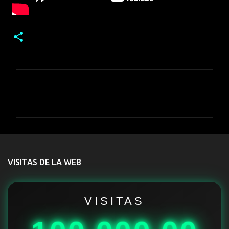
C
o
m
e
n
t
VISITAS DE LA WEB
a
r
i
VISITAS
o
s