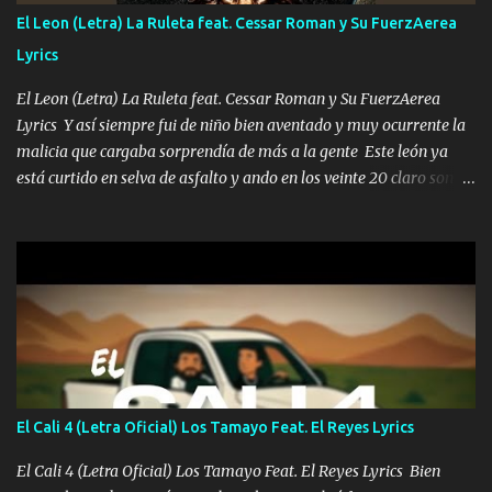
llega para reunirme contigo, tu iluminas mi sendero por siempre
El Leon (Letra) La Ruleta feat. Cessar Roman y Su FuerzAerea
serás mi niño, del amor que yo te tengo es co...
Lyrics
El Leon (Letra) La Ruleta feat. Cessar Roman y Su FuerzAerea
Lyrics Y así siempre fui de niño bien aventado y muy ocurrente la
malicia que cargaba sorprendía de más a la gente Este león ya
está curtido en selva de asfalto y ando en los veinte 20 claro son
mis años Leon mi clave por si hay pendiente Tranquilo me la
navego ando en lo mío sin ni un pendiente si hay problemas lo
arreglamos padrino yo brincó en caliente Y No me paran aquí hay
pa más pues hay charola les voy a dar hasta topar pues no hay de
otra Música Surcando bien mi camino voy por mi línea no veo a
los lados aquel que no corre vuela no se me duerm voy chicoteado
Ya pasé varias hazañas ya tienen rato que me agarran el colmillo
de este León los estatales no sé esperaron Al tiro esta la PrimiZa
también la nueve que cargo al lado doy la mano al que su amigo y
El Cali 4 (Letra Oficial) Los Tamayo Feat. El Reyes Lyrics
al traicionero damos pa abajo Y No me paran aquí hay pa más
pues hay charola les voy a dar hasta topar pues no hay de otra...
El Cali 4 (Letra Oficial) Los Tamayo Feat. El Reyes Lyrics Bien