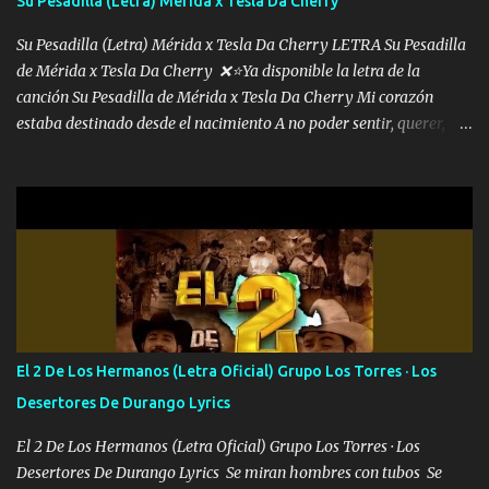
Su Pesadilla (Letra) Mérida x Tesla Da Cherry
malcriado un malandrón Que Les importa no saben nada falsas
las risas las que me miran hay gente corriente no quieren ve...
Su Pesadilla (Letra) Mérida x Tesla Da Cherry LETRA Su Pesadilla
de Mérida x Tesla Da Cherry ❌⭐Ya disponible la letra de la
canción Su Pesadilla de Mérida x Tesla Da Cherry Mi corazón
estaba destinado desde el nacimiento A no poder sentir, querer,
confiar y amar Soñaba con llegar a ser como uno más del resto
Pero aunque lo intentara nunca iba a cambiar Y no estaba viendo
Que al frente tenía la respuesta Ahora ya lo entiendo Pero habrán
algunas que no lo entiendan Porque ahora soy su pesadilla, lo sé
Soy yo la octava maravilla, no lo niegues Tengo de rodillas a otras
cien Y por más que quieran no me detienen Soy yo la mente que
más brilla, lo ves Pa' mi la vida es tan sencilla No lo entenderías en
tu vida, y está bien Porque lo que tengo nadie lo tiene Una me está
escribiendo y la otra me va a llamar Quiere que vaya a verla y que
El 2 De Los Hermanos (Letra Oficial) Grupo Los Torres · Los
la invite a cenar Otras más me están pidiendo que las saque a
Desertores De Durango Lyrics
bailar Pero es que tengo un par de conciertos más que llenar Se
mueven solo por el interés P...
El 2 De Los Hermanos (Letra Oficial) Grupo Los Torres · Los
Desertores De Durango Lyrics Se miran hombres con tubos Se