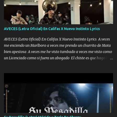
AVECES (Letra Oficial) En Califas X Nuevo Instinto Lyrics
AVECES (Letra Oficial) En Califas X Nuevo Instinto Lyrics A veces
me enciendo un Marlboro a veces me prendo un churrito de Mota
bien apestosa A veces me he visto tumbado a veces me visto como
un Licenciado como si fuera un abogado El chiste es que hago lo
que quiero pues así soy me mandó yo tengo el control a todos yo
les paro el dedo soy hocicon un malcriado un malandrón Que Les
importa no saben nada falsas las risas las que me miran hay gente
corriente no quieren verte subir de level trucha mis plebes Música
A veces me pongo un sombrero a veces me ven la cachucha de lado
con la mirada siempre en alto A veces me fajó una super o a veces
me fajó una Glock siempre armado todas las generaciones yo
traigo El chiste es que hago lo que quiero pues así soy me mandó
yo tengo el control a todos yo les paro el dedo soy hocicon un