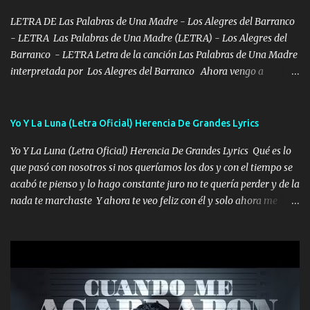
en corto me tiró a per...
LETRA DE Las Palabras de Una Madre - Los Alegres del Barranco
- LETRA Las Palabras de Una Madre (LETRA) - Los Alegres del
Barranco - LETRA Letra de la canción Las Palabras de Una Madre
interpretada por Los Alegres del Barranco Ahora vengo a
visitarte, a tu txumba a saludarte, se que del cielo me vez y desde
halla has de cuidarme, son palabras de una madre, que lleva en el
viento a su hijo y aunque ahora ya este con Dios el destino así lo
Yo Y La Luna (Letra Oficial) Herencia De Grandes Lyrics
quiso, él tiempo sigue pasando y nunca te olvidaremos, aquí
Yo Y La Luna (Letra Oficial) Herencia De Grandes Lyrics Qué es lo
seguiré esperando hasta volvernos a vernos El recuerdo que yo
que pasó con nosotros si nos queríamos los dos y con el tiempo se
tengo de mi mente no se va, en mi corazón me llevo lo mismo que
acabó te pienso y lo hago constante juro no te quería perder y de la
tu papá, a veces me pongo triste porque no puedo mirarte, mas se
nada te marchaste Y ahora te veo feliz con él y solo ahora me
que tu me escuchas porque tu eres mi gran ángel, El desespero me
quedé yo y la luna cantamos y por ti nos embriagamos' Quién
llega para reunirme contigo, tu iluminas mi sendero por siempre
sabe que será de mí si contigo fue muy feliz a lo mejor no lloro
serás mi niño, del amor que yo te tengo es co...
pero muy en el fondo te adoro' Música Me muero por ir a buscarte
pero eso ya no va a pasar me perderé en la soledad Porque me
mirabas bonito si yo no fui el final feliz el final fue triste pa mí Y
duele no tenerte aquí sabiendo que moría por ti yo y la luna