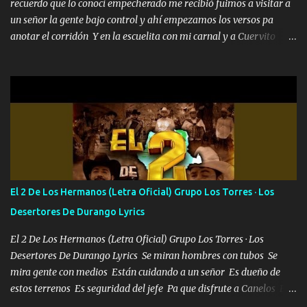
recuerdo que lo conocí empecherado me recibió fuimos a visitar a
un señor la gente bajo control y ahí empezamos los versos pa
anotar el corridón Y en la escuelita con mi carnal y a Cuervito
mandó a saludar la bergacera del Alamar pensó no llegó al final y
aquí se cumplen las reglas no secuestr0 no r0bar De La C giró la
orden nos comanda el doble P bien firmes con Alto PRIETO y la
camisa es color Verde y peleam0s la Bandera por todita a la ciudad
con los drones patrullando la Frontera De Tijuana Bulevares
Bellas Artes me ve en las blancas ya hace falta mi APA FLACO
verde se le extraña pa que sepan Aquí Pura GENTE DE LA RANA 🐸
POR CLAVE ES EL CALI 4 EN LA CIUDAD TIJUANA Música Al
tirante andamos mi carnal atento a cualquier necesidad no porque
El 2 De Los Hermanos (Letra Oficial) Grupo Los Torres · Los
se ve limpio el camino nos confiamos al andar y nunca con la
Desertores De Durango Lyrics
misma piedra me vuelvo a tropezar Cuando ando de enamorado
en corto me tiró a per...
El 2 De Los Hermanos (Letra Oficial) Grupo Los Torres · Los
Desertores De Durango Lyrics Se miran hombres con tubos Se
mira gente con medios Están cuidando a un señor Es dueño de
estos terrenos Es seguridad del jefe Pa que disfrute a Canelos Es
el DOS de los HERMANOS un cerebro 🧠 inteligente junto con su