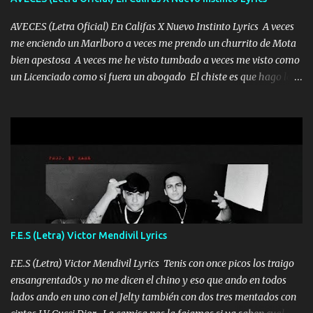
tan especial por eso es que me tientas Aquí estoy no dejaré que se
te acerque nadie porque solo yo tendre el candado 🔒 del a...
AVECES (Letra Oficial) En Califas X Nuevo Instinto Lyrics A veces
me enciendo un Marlboro a veces me prendo un churrito de Mota
bien apestosa A veces me he visto tumbado a veces me visto como
un Licenciado como si fuera un abogado El chiste es que hago lo
que quiero pues así soy me mandó yo tengo el control a todos yo
les paro el dedo soy hocicon un malcriado un malandrón Que Les
importa no saben nada falsas las risas las que me miran hay gente
corriente no quieren verte subir de level trucha mis plebes Música
A veces me pongo un sombrero a veces me ven la cachucha de lado
con la mirada siempre en alto A veces me fajó una super o a veces
me fajó una Glock siempre armado todas las generaciones yo
traigo El chiste es que hago lo que quiero pues así soy me mandó
yo tengo el control a todos yo les paro el dedo soy hocicon un
F.E.S (Letra) Victor Mendivil Lyrics
malcriado un malandrón Que Les importa no saben nada falsas
las risas las que me miran hay gente corriente no quieren ve...
F.E.S (Letra) Victor Mendivil Lyrics Tenis con once picos los traigo
ensangrentad0s y no me dicen el chino y eso que ando en todos
lados ando en uno con el Jelty también con dos tres mentados con