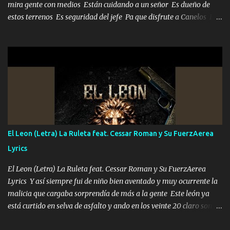
mira gente con medios Están cuidando a un señor Es dueño de
estos terrenos Es seguridad del jefe Pa que disfrute a Canelos Es
el DOS de los HERMANOS un cerebro 🧠 inteligente junto con su
hermano el TRES blindado el Estado tiene andan ESPERANDO al
UNO QUE PRONTO ESTARÁ PRESENTE Que no falten las bucanas
ni tampoco las mujeres porque es platica de grandes por eso hay
que estar alegres doy las instrucciones para atender los deberes
Música Si es que salta algún problema de confianza tengo gente
ahí está el Hombre Cuarenta y también Pariente 7 arreglan
cualquier problema no más es cuestión que ordené NOS HACE
FALTA UN HERMANO DE CLAVE ERA EL 24 SIEMPRE FUE UN
El Leon (Letra) La Ruleta feat. Cessar Roman y Su FuerzAerea
HOMBRE VALIENTE POR ALGO M'URIÓ PELEAND0 SIEMPRE
Lyrics
VIO POR LA FAMILIA PARA QUE SIGA EL LEGADO Es el DOS de
los HERMANOS un cerebro inteligente y com...
El Leon (Letra) La Ruleta feat. Cessar Roman y Su FuerzAerea
Lyrics Y así siempre fui de niño bien aventado y muy ocurrente la
malicia que cargaba sorprendía de más a la gente Este león ya
está curtido en selva de asfalto y ando en los veinte 20 claro son
mis años Leon mi clave por si hay pendiente Tranquilo me la