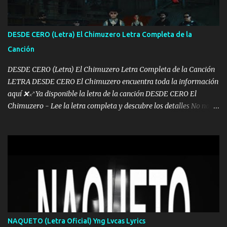
Ya pasé varias hazañas ya tienen rato que me agarran el colmillo
de este León los estatales no sé esperaron Al tiro esta la PrimiZa
también la nueve que cargo al lado doy la mano al que su amigo y
DESDE CERO (Letra) El Chimuzero Letra Completa de la
al traicionero damos pa abajo Y No me paran aquí hay pa más
Canción
pues hay charola les voy a dar hasta topar pues no hay de otra...
DESDE CERO (Letra) El Chimuzero Letra Completa de la Canción
LETRA DESDE CERO El Chimuzero encuentra toda la información
aquí ❌♐ Ya disponible la letra de la canción DESDE CERO El
Chimuzero - Lee la letra completa y descubre los detalles No nací
en cuna de oro , Pero Andamos Firmes Buscando el Billete. Cómo
Vengo desde Cero Se que Solo Plata. No es lo Suficiente, Soy De
muy Pocos amigos los que están conmigo las Gracias por todo , Mi
Mesa será Compartida con los que Estuvieron Cuando estuve Solo.
❌ www.elnorteduro.com ❌ Yo No limito los Sueños , si no existe
Uno pues Hallamos Modos , Si me caigo me Levanto, Aprendo Del
Error Y me sacudo El Lodo ❌ www.elnorteduro.com ❌ El Dinero
No me falta Pero Tampoco me Estorba , Por Eso Manejo Todo
Bien Regido Por mis Normas . Aquí no Se Sufre de Ego vengo Desde
NAQUETO (Letra Oficial) Yng Lvcas Lyrics