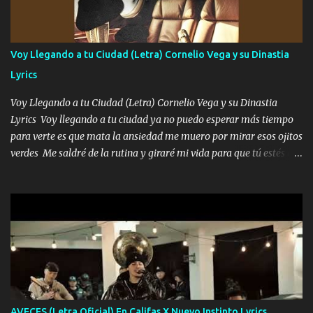
enamora pa describirte unas cuantas horas también pregunta que
quiero contigo que seas dichosa al estar conmigo Y ya borracho
contéstame la llamada pa dedicarte unas bonitas palabras así
Voy Llegando a tu Ciudad (Letra) Cornelio Vega y su Dinastia
borracho me animo a decirte todo y puedo describirlo mucho que
Lyrics
me encantes Decirte que me siento muy feliz y emocionado por
tenerte aquí espero que quiera...
Voy Llegando a tu Ciudad (Letra) Cornelio Vega y su Dinastia
Lyrics Voy llegando a tu ciudad ya no puedo esperar más tiempo
para verte es que mata la ansiedad me muero por mirar esos ojitos
verdes Me saldré de la rutina y giraré mi vida para que tú estés en
ella como debe ser Yo sé que eres conocida que varios te tiran pero
no merecen y dile ya a tus amigas que no te presenten con más
pequeñeces Aquí estoy no dejaré que se te acerquen nadie porque
solo yo tendre el candado 🔒 del amor ❤️ Música Mil y un besos
para dar ya estando en tu ciudad no habrá quien lo detenga si las
copas van de más vayamos a un lugar y cerremos las puertas
Entre alcohol y besos se va incrementado el Fuego en esa
habitación ya no mires más el reloj Única por donde vas me curas
tú mi mal moviendo tu silueta no hay otra que te sea igual te ves
AVECES (Letra Oficial) En Califas X Nuevo Instinto Lyrics