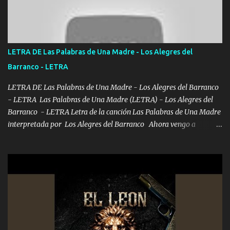
con la mirada siempre en alto A veces me fajó una super o a veces
me fajó una Glock siempre armado todas las generaciones yo
traigo El chiste es que hago lo que quiero pues así soy me mandó
yo tengo el control a todos yo les paro el dedo soy hocicon un
LETRA DE Las Palabras de Una Madre - Los Alegres del
malcriado un malandrón Que Les importa no saben nada falsas
Barranco - LETRA
las risas las que me miran hay gente corriente no quieren ve...
LETRA DE Las Palabras de Una Madre - Los Alegres del Barranco
- LETRA Las Palabras de Una Madre (LETRA) - Los Alegres del
Barranco - LETRA Letra de la canción Las Palabras de Una Madre
interpretada por Los Alegres del Barranco Ahora vengo a
visitarte, a tu txumba a saludarte, se que del cielo me vez y desde
halla has de cuidarme, son palabras de una madre, que lleva en el
viento a su hijo y aunque ahora ya este con Dios el destino así lo
quiso, él tiempo sigue pasando y nunca te olvidaremos, aquí
seguiré esperando hasta volvernos a vernos El recuerdo que yo
tengo de mi mente no se va, en mi corazón me llevo lo mismo que
tu papá, a veces me pongo triste porque no puedo mirarte, mas se
que tu me escuchas porque tu eres mi gran ángel, El desespero me