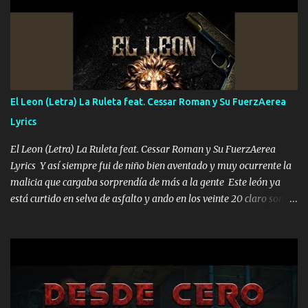
ni tampoco las mujeres porque es platica de grandes por eso hay
que estar alegres doy las instrucciones para atender los deberes
Música Si es que salta algún problema de confianza tengo gente
ahí está el Hombre Cuarenta y también Pariente 7 arreglan
cualquier problema no más es cuestión que ordené NOS HACE
FALTA UN HERMANO DE CLAVE ERA EL 24 SIEMPRE FUE UN
El Leon (Letra) La Ruleta feat. Cessar Roman y Su FuerzAerea
HOMBRE VALIENTE POR ALGO M'URIÓ PELEAND0 SIEMPRE
Lyrics
VIO POR LA FAMILIA PARA QUE SIGA EL LEGADO Es el DOS de
los HERMANOS un cerebro inteligente y com...
El Leon (Letra) La Ruleta feat. Cessar Roman y Su FuerzAerea
Lyrics Y así siempre fui de niño bien aventado y muy ocurrente la
malicia que cargaba sorprendía de más a la gente Este león ya
está curtido en selva de asfalto y ando en los veinte 20 claro son
mis años Leon mi clave por si hay pendiente Tranquilo me la
navego ando en lo mío sin ni un pendiente si hay problemas lo
arreglamos padrino yo brincó en caliente Y No me paran aquí hay
pa más pues hay charola les voy a dar hasta topar pues no hay de
otra Música Surcando bien mi camino voy por mi línea no veo a
los lados aquel que no corre vuela no se me duerm voy chicoteado