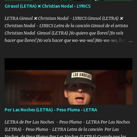
Girasol (LETRA) ❌ Christian Nodal - LYRICS
LETRA Girasol ❌ Christian Nodal - LYRICS Girasol (LETRA) ❌
Christian Nodal - LYRICS Letra de la canción Girasol de el artista
Christian Nodal Girasol (LETRA) ¡Yo quiero que llores! ¡Yo vo'a
hacer que llores! ¡Yo vo’a hacer que wa-wa-wa! ¡Wa-wa-wa, llores!
Hoy me levanté bromista y me tienes que aguantar No quiero
bromear contigo, de ti quiero bromear Tú eres un chiste, cabrón,
cada que intentas cantar Cada que intentas rapear, cada que
intentas rimar Pobre payaso que usa a todo el mundo pa' conectar
con la gente Dices "Latino Gang" pero pisas a to'a tu gente Pa’ dar
mensajes, m'ijo, hay quе ser coherentеs Si tú no eres artista, al
menos se prudente Hoy me sabe a mierda, traigo un Balvin en los
dientes Por falta de empatía le toca ser resiliente ¿Acaso eres
consciente de los followers que mueves? Parcerito, abre los ojos y
Por Las Noches (LETRA) - Peso Pluma - LETRA
ve el poder que tienes Otro chiste malo son los nombres de tus
álbum's "José, vibras colores con la energía del diablo " ¿Si ...
LETRA de Por Las Noches - Peso Pluma - LETRA Por Las Noches
(LETRA) - Peso Pluma - LETRA Letra de la canción Por Las
Noches de Peso Pluma Por Las Noches (LETRA) Cuando por las