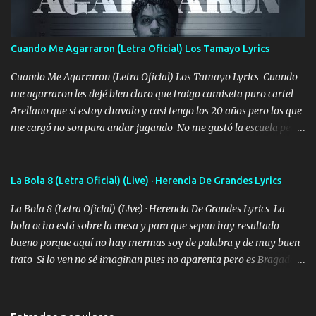
cantamos y por ti nos embriagamos Quién sabe qué será de mí si
contigo fui muy feliz a lo mejor no lloró pero muy en el fondo te
adoro
Cuando Me Agarraron (Letra Oficial) Los Tamayo Lyrics
Cuando Me Agarraron (Letra Oficial) Los Tamayo Lyrics Cuando
me agarraron les dejé bien claro que traigo camiseta puro cartel
Arellano que si estoy chavalo y casi tengo los 20 años pero los que
me cargó no son para andar jugando No me gustó la escuela pero
las libretas para el otro lado las fuimos mandando Ya nos
difamaron y nos han tachado sigue la vieja guardia y sigue bien
firme el legado que si como me llamó varios ya se han preguntado
La Bola 8 (Letra Oficial) (Live) · Herencia De Grandes Lyrics
Yo Soy El De Las Pacas Sobrino Del Brazo Armad0 Con mi Glock
La Bola 8 (Letra Oficial) (Live) · Herencia De Grandes Lyrics La
fajado y mi R terciado me van a ver allá por TJ para un licenciado
bola ocho está sobre la mesa y para que sepan hay resultado
mando un abrazo andamos al cien Choritas también Música
bueno porque aquí no hay mermas soy de palabra y de muy buen
Ando en la colonia bien acelerado traigo un M2 que nunca me ha
trato Si lo ven no sé imaginan pues no aparenta pero es Bragado a
fallado para mi compadre mandó un fuerte abrazo también al
cualquiera lo saluda que dice mi toro como ha estado No soy de
Especial sabe que lo apreciamos En los mejores antros me verán
muchos amigos los que yo tengo ya están contados mi familia es
tomando con mujeres hermosas y botellas destapando siempre
lo primero que cualquier cosa es un gran regalo Siempre me van a
bien cuidado bien atrabancado y a los que me conocen ya saben de