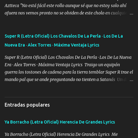
Aztteca "No está fácil este rollo aunque sé que no estoy solo ahí
afuera nos vemos pronto no se olviden de este cholo en cualquier
rato les caigo un saludo para todos" "Les afirma y donde quiera
cargo la misma bandera y aunque adentro de esta celda buen
equipo quedó afuera" Letra original de www.elnorteduro.com
Super R (Letra Oficial) Los Chavalos De La Perla · Los De La
"Bien al tiro la plebada siempre listos pa la gu'erra y a mi
Nueva Era · Alex Torres · Máxima Ventaja Lyrics
compadre sabe que estoy al millón y es Olegario y un abrazo sabe
como soy" "El jefe ondeado buena escuela nos dejó y firmes
Super R (Letra Oficial) Los Chavalos De La Perla · Los De La Nueva
compadre avestruz hay le va un saludon que sigan las artilladas
Era · Alex Torres · Máxima Ventaja Lyrics Traigo un equipón
en acción" Música "No hace falta ni mi apodo porque ya saben qué
guerra los tostones de cadena para la tierra temblar Super R trae el
rollo se escuchaba este loco les iba a durar muy poco cuando
mando pal que se ande preguntando no tienten a Satanás Un día
menos la pensaron le volamos todo el coco" Letra original de
primero de mayo cuatro boludos llegaron los mismos que fui a
www.elnorteduro.com "Mi familia es lo primero mis hijos cua...
tumbar no se metan con el diablo yo no soy de andarla fiando yo
si les voy a p'elear POR EL SEÑOR DE LOS GALLOS saben que la
Entradas populares
vida damos ya se lo fui a demostrar por ahí me ven bien equipado
en la duracel la zona norte la cuidamos bien siempre a la orden de
Ya Borracho (Letra Oficial) Herencia De Grandes Lyrics
lo que se ofrezca con el UNO EL DOS Y EL TRES Y de la MB soy
buena pieza clave en el cartel aquí la firma ya saben cuál es que
Ya Borracho (Letra Oficial) Herencia De Grandes Lyrics Me