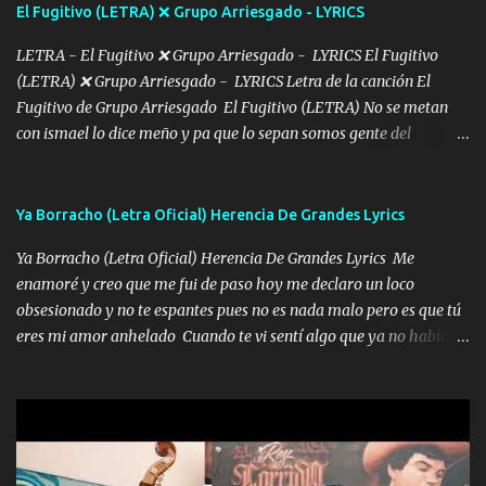
El Fugitivo (LETRA) ❌ Grupo Arriesgado - LYRICS
pensar... Que tú ya no vas a estar Pasarán... Solito me dejaras
Intentar... ...
LETRA - El Fugitivo ❌ Grupo Arriesgado - LYRICS El Fugitivo
(LETRA) ❌ Grupo Arriesgado - LYRICS Letra de la canción El
Fugitivo de Grupo Arriesgado El Fugitivo (LETRA) No se metan
con ismael lo dice meño y pa que lo sepan somos gente del
sombrero y la mayiza aquí se respeta pa los rumbos del azache
paseo tranquilo pues son mi tierra por ahí les tire una clave y del M
grande traemos la bandera 04 se oye por los radios y bien
Ya Borracho (Letra Oficial) Herencia De Grandes Lyrics
pendientes andan los chávalos la espalda me van cuidando y si se
Ya Borracho (Letra Oficial) Herencia De Grandes Lyrics Me
ofrece también peleam'os bien atentó el compa huicho la corta al
enamoré y creo que me fui de paso hoy me declaro un loco
cinto y radios colgados cuando salimos del rancho carros
obsesionado y no te espantes pues no es nada malo pero es que tú
blindándos y bien equipados no somos gente de problemas pero
eres mi amor anhelado Cuando te vi sentí algo que ya no había
defendemos muy bien nuestra tierra buena sombra nos cobija y el
aquí quise elegir por mí y me decidí por ti Y ya borracho me
mismo ranchero es el que patrocina No crean que se me ah
parqueo por tu ventana para llevarte las canciones que te encantan
olvidado en aqueyos topes aquel atentado rápido corrió el mitote
pa enamorarte las flores no son tan caras pero llevan todo el
y con voz de mando les dijo don mayo que rescaten a manuel
cariño de mi alma Que pa febrero vendré frente a ti con mis
porque lo estimo y lo quiero ami lado vivi...
preguntas y digas que sí hacernos novios y verte feliz y muy