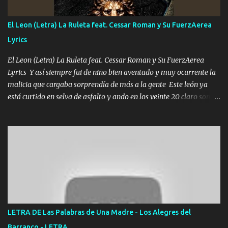
contigo fui muy feliz a lo mejor no lloró pero muy en el fondo te
adoro
El Leon (Letra) La Ruleta feat. Cessar Roman y Su FuerzAerea
Lyrics
El Leon (Letra) La Ruleta feat. Cessar Roman y Su FuerzAerea
Lyrics Y así siempre fui de niño bien aventado y muy ocurrente la
malicia que cargaba sorprendía de más a la gente Este león ya
está curtido en selva de asfalto y ando en los veinte 20 claro son
mis años Leon mi clave por si hay pendiente Tranquilo me la
navego ando en lo mío sin ni un pendiente si hay problemas lo
arreglamos padrino yo brincó en caliente Y No me paran aquí hay
pa más pues hay charola les voy a dar hasta topar pues no hay de
otra Música Surcando bien mi camino voy por mi línea no veo a
los lados aquel que no corre vuela no se me duerm voy chicoteado
Ya pasé varias hazañas ya tienen rato que me agarran el colmillo
de este León los estatales no sé esperaron Al tiro esta la PrimiZa
también la nueve que cargo al lado doy la mano al que su amigo y
LETRA DE Las Palabras de Una Madre - Los Alegres del
al traicionero damos pa abajo Y No me paran aquí hay pa más
Barranco - LETRA