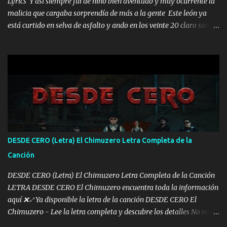
Lyrics Y así siempre fui de niño bien aventado y muy ocurrente la
malicia que cargaba sorprendía de más a la gente Este león ya
está curtido en selva de asfalto y ando en los veinte 20 claro son
mis años Leon mi clave por si hay pendiente Tranquilo me la
navego ando en lo mío sin ni un pendiente si hay problemas lo
arreglamos padrino yo brincó en caliente Y No me paran aquí hay
pa más pues hay charola les voy a dar hasta topar pues no hay de
otra Música Surcando bien mi camino voy por mi línea no veo a
los lados aquel que no corre vuela no se me duerm voy chicoteado
Ya pasé varias hazañas ya tienen rato que me agarran el colmillo
de este León los estatales no sé esperaron Al tiro esta la PrimiZa
también la nueve que cargo al lado doy la mano al que su amigo y
DESDE CERO (Letra) El Chimuzero Letra Completa de la
al traicionero damos pa abajo Y No me paran aquí hay pa más
Canción
pues hay charola les voy a dar hasta topar pues no hay de otra...
DESDE CERO (Letra) El Chimuzero Letra Completa de la Canción
LETRA DESDE CERO El Chimuzero encuentra toda la información
aquí ❌♐ Ya disponible la letra de la canción DESDE CERO El
Chimuzero - Lee la letra completa y descubre los detalles No nací
en cuna de oro , Pero Andamos Firmes Buscando el Billete. Cómo