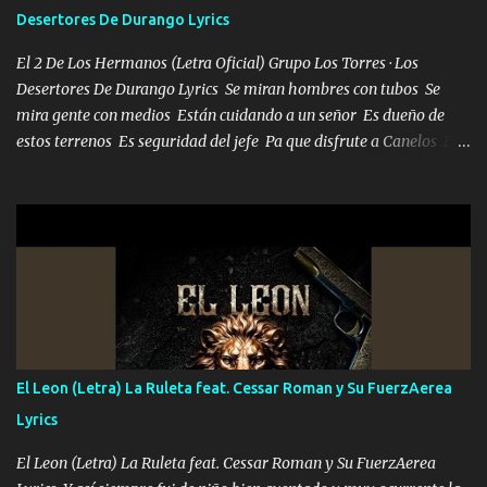
Desertores De Durango Lyrics
El 2 De Los Hermanos (Letra Oficial) Grupo Los Torres · Los
Desertores De Durango Lyrics Se miran hombres con tubos Se
mira gente con medios Están cuidando a un señor Es dueño de
estos terrenos Es seguridad del jefe Pa que disfrute a Canelos Es
el DOS de los HERMANOS un cerebro 🧠 inteligente junto con su
hermano el TRES blindado el Estado tiene andan ESPERANDO al
UNO QUE PRONTO ESTARÁ PRESENTE Que no falten las bucanas
ni tampoco las mujeres porque es platica de grandes por eso hay
que estar alegres doy las instrucciones para atender los deberes
Música Si es que salta algún problema de confianza tengo gente
ahí está el Hombre Cuarenta y también Pariente 7 arreglan
cualquier problema no más es cuestión que ordené NOS HACE
FALTA UN HERMANO DE CLAVE ERA EL 24 SIEMPRE FUE UN
El Leon (Letra) La Ruleta feat. Cessar Roman y Su FuerzAerea
HOMBRE VALIENTE POR ALGO M'URIÓ PELEAND0 SIEMPRE
Lyrics
VIO POR LA FAMILIA PARA QUE SIGA EL LEGADO Es el DOS de
los HERMANOS un cerebro inteligente y com...
El Leon (Letra) La Ruleta feat. Cessar Roman y Su FuerzAerea