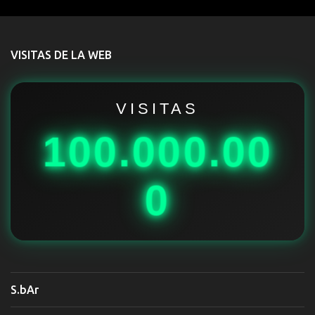
e
n
t
VISITAS DE LA WEB
a
r
i
VISITAS
o
100.000.00
s
0
S.bAr