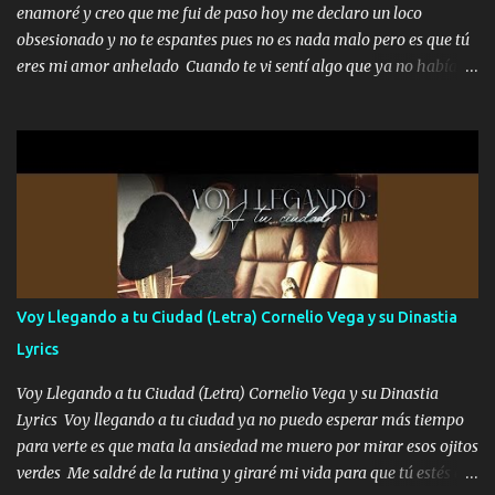
quede claro SUPER R26 Música Lo enamorado nunca se me quita
enamoré y creo que me fui de paso hoy me declaro un loco
traigo una que otra morrita y en la Urus la he de montar varias
obsesionado y no te espantes pues no es nada malo pero es que tú
trocas que me cuidan puro soldado su'icida no les tiembla pa tirar
eres mi amor anhelado Cuando te vi sentí algo que ya no había
A veces allá en la Perla si no me ve en la Sierra me muevo de aquí
aquí quise elegir por mí y me decidí por ti Y ya borracho me
pa a...
parqueo por tu ventana para llevarte las canciones que te encantan
pa enamorarte las flores no son tan caras pero llevan todo el
cariño de mi alma Que pa febrero vendré frente a ti con mis
preguntas y digas que sí hacernos novios y verte feliz y muy
contenta como yo por ti Música Pregúntame qué es lo que me
enamora pa describirte unas cuantas horas también pregunta que
quiero contigo que seas dichosa al estar conmigo Y ya borracho
contéstame la llamada pa dedicarte unas bonitas palabras así
Voy Llegando a tu Ciudad (Letra) Cornelio Vega y su Dinastia
borracho me animo a decirte todo y puedo describirlo mucho que
Lyrics
me encantes Decirte que me siento muy feliz y emocionado por
tenerte aquí espero que quiera...
Voy Llegando a tu Ciudad (Letra) Cornelio Vega y su Dinastia
Lyrics Voy llegando a tu ciudad ya no puedo esperar más tiempo
para verte es que mata la ansiedad me muero por mirar esos ojitos
verdes Me saldré de la rutina y giraré mi vida para que tú estés en