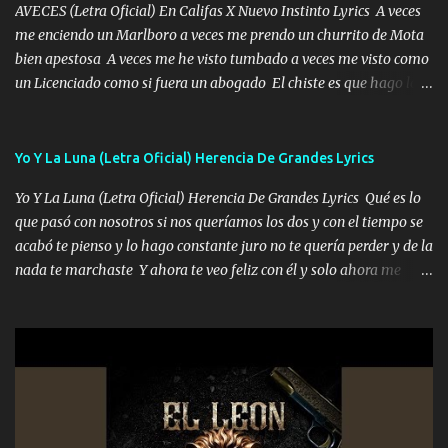
AVECES (Letra Oficial) En Califas X Nuevo Instinto Lyrics A veces
me enciendo un Marlboro a veces me prendo un churrito de Mota
bien apestosa A veces me he visto tumbado a veces me visto como
un Licenciado como si fuera un abogado El chiste es que hago lo
que quiero pues así soy me mandó yo tengo el control a todos yo
les paro el dedo soy hocicon un malcriado un malandrón Que Les
importa no saben nada falsas las risas las que me miran hay gente
Yo Y La Luna (Letra Oficial) Herencia De Grandes Lyrics
corriente no quieren verte subir de level trucha mis plebes Música
Yo Y La Luna (Letra Oficial) Herencia De Grandes Lyrics Qué es lo
A veces me pongo un sombrero a veces me ven la cachucha de lado
que pasó con nosotros si nos queríamos los dos y con el tiempo se
con la mirada siempre en alto A veces me fajó una super o a veces
acabó te pienso y lo hago constante juro no te quería perder y de la
me fajó una Glock siempre armado todas las generaciones yo
nada te marchaste Y ahora te veo feliz con él y solo ahora me
traigo El chiste es que hago lo que quiero pues así soy me mandó
quedé yo y la luna cantamos y por ti nos embriagamos' Quién
yo tengo el control a todos yo les paro el dedo soy hocicon un
sabe que será de mí si contigo fue muy feliz a lo mejor no lloro
malcriado un malandrón Que Les importa no saben nada falsas
pero muy en el fondo te adoro' Música Me muero por ir a buscarte
las risas las que me miran hay gente corriente no quieren ve...
pero eso ya no va a pasar me perderé en la soledad Porque me
mirabas bonito si yo no fui el final feliz el final fue triste pa mí Y
duele no tenerte aquí sabiendo que moría por ti yo y la luna
cantamos y por ti nos embriagamos Quién sabe qué será de mí si