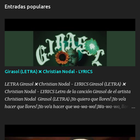
cada que intentas cantar Cada que intentas rapear, cada que
Entradas populares
intentas rimar Pobre payaso que usa a todo el mundo pa' conectar
con la gente Dices "Latino Gang" pero pisas a to'a tu gente Pa’ dar
mensajes, m'ijo, hay quе ser coherentеs Si tú no eres artista, al
menos se prudente Hoy me sabe a mierda, traigo un Balvin en los
dientes Por falta de empatía le toca ser resiliente ¿Acaso eres
consciente de los followers que mueves? Parcerito, abre los ojos y
ve el poder que tienes Otro chiste malo son los nombres de tus
álbum's "José, vibras colores con la energía del diablo " ¿Si ...
Girasol (LETRA) ❌ Christian Nodal - LYRICS
LETRA Girasol ❌ Christian Nodal - LYRICS Girasol (LETRA) ❌
Christian Nodal - LYRICS Letra de la canción Girasol de el artista
Christian Nodal Girasol (LETRA) ¡Yo quiero que llores! ¡Yo vo'a
hacer que llores! ¡Yo vo’a hacer que wa-wa-wa! ¡Wa-wa-wa, llores!
Hoy me levanté bromista y me tienes que aguantar No quiero
bromear contigo, de ti quiero bromear Tú eres un chiste, cabrón,
cada que intentas cantar Cada que intentas rapear, cada que
intentas rimar Pobre payaso que usa a todo el mundo pa' conectar