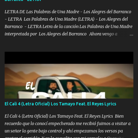
pues hay charola les voy a dar hasta topar pues no hay de otra...
LETRA DE Las Palabras de Una Madre - Los Alegres del Barranco
- LETRA Las Palabras de Una Madre (LETRA) - Los Alegres del
Barranco - LETRA Letra de la canción Las Palabras de Una Madre
interpretada por Los Alegres del Barranco Ahora vengo a
visitarte, a tu txumba a saludarte, se que del cielo me vez y desde
halla has de cuidarme, son palabras de una madre, que lleva en el
viento a su hijo y aunque ahora ya este con Dios el destino así lo
quiso, él tiempo sigue pasando y nunca te olvidaremos, aquí
seguiré esperando hasta volvernos a vernos El recuerdo que yo
tengo de mi mente no se va, en mi corazón me llevo lo mismo que
tu papá, a veces me pongo triste porque no puedo mirarte, mas se
que tu me escuchas porque tu eres mi gran ángel, El desespero me
llega para reunirme contigo, tu iluminas mi sendero por siempre
El Cali 4 (Letra Oficial) Los Tamayo Feat. El Reyes Lyrics
serás mi niño, del amor que yo te tengo es co...
El Cali 4 (Letra Oficial) Los Tamayo Feat. El Reyes Lyrics Bien
recuerdo que lo conocí empecherado me recibió fuimos a visitar a
un señor la gente bajo control y ahí empezamos los versos pa