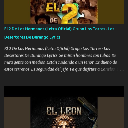
cien Y por más que quieran no me detienen Soy yo la mente que
más brilla, lo ves Pa' mi la vida es tan sencilla No lo entenderías en
tu vida, y está bien Porque lo que tengo nadie lo tiene Una me está
escribiendo y la otra me va a llamar Quiere que vaya a verla y que
El 2 De Los Hermanos (Letra Oficial) Grupo Los Torres · Los
la invite a cenar Otras más me están pidiendo que las saque a
Desertores De Durango Lyrics
bailar Pero es que tengo un par de conciertos más que llenar Se
mueven solo por el interés P...
El 2 De Los Hermanos (Letra Oficial) Grupo Los Torres · Los
Desertores De Durango Lyrics Se miran hombres con tubos Se
mira gente con medios Están cuidando a un señor Es dueño de
estos terrenos Es seguridad del jefe Pa que disfrute a Canelos Es
el DOS de los HERMANOS un cerebro 🧠 inteligente junto con su
hermano el TRES blindado el Estado tiene andan ESPERANDO al
UNO QUE PRONTO ESTARÁ PRESENTE Que no falten las bucanas
ni tampoco las mujeres porque es platica de grandes por eso hay
que estar alegres doy las instrucciones para atender los deberes
Música Si es que salta algún problema de confianza tengo gente
ahí está el Hombre Cuarenta y también Pariente 7 arreglan
cualquier problema no más es cuestión que ordené NOS HACE