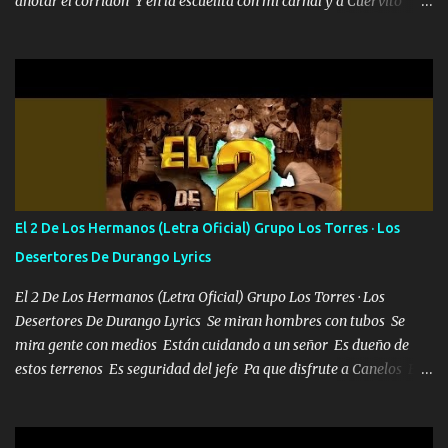
anotar el corridón Y en la escuelita con mi carnal y a Cuervito
mandó a saludar la bergacera del Alamar pensó no llegó al final y
aquí se cumplen las reglas no secuestr0 no r0bar De La C giró la
orden nos comanda el doble P bien firmes con Alto PRIETO y la
camisa es color Verde y peleam0s la Bandera por todita a la ciudad
con los drones patrullando la Frontera De Tijuana Bulevares
Bellas Artes me ve en las blancas ya hace falta mi APA FLACO
verde se le extraña pa que sepan Aquí Pura GENTE DE LA RANA 🐸
POR CLAVE ES EL CALI 4 EN LA CIUDAD TIJUANA Música Al
tirante andamos mi carnal atento a cualquier necesidad no porque
El 2 De Los Hermanos (Letra Oficial) Grupo Los Torres · Los
se ve limpio el camino nos confiamos al andar y nunca con la
Desertores De Durango Lyrics
misma piedra me vuelvo a tropezar Cuando ando de enamorado
en corto me tiró a per...
El 2 De Los Hermanos (Letra Oficial) Grupo Los Torres · Los
Desertores De Durango Lyrics Se miran hombres con tubos Se
mira gente con medios Están cuidando a un señor Es dueño de
estos terrenos Es seguridad del jefe Pa que disfrute a Canelos Es
el DOS de los HERMANOS un cerebro 🧠 inteligente junto con su
hermano el TRES blindado el Estado tiene andan ESPERANDO al
UNO QUE PRONTO ESTARÁ PRESENTE Que no falten las bucanas