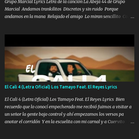
Grupo Marcial Lyrics Letra de la canción La Abeja 44 de Grupo
Marcial Andamos trankilitos Discretos y sin ruido Porque
andamos en la mana Relajado el amigo Lo miran sencillito Con
una Glock bien fajada Lo miran relajado La vida disfrutando Y la
gente siempre criticando Nos miran algo bueno Ya sera ropa,
diamante lo que me cuelgan en el cuello (Chorus) Y cuando
coronamos Se jala los marciales Y sus guitarras ya van sonando
Un gallardo me prendo Para agarrar el vuelo y la mente y
tranquilizando Tomense un buen trago Y así es como empezamos
los versos que voy cantando (Music) A vido alta y bajas La carreta
se atora Pero nunca le aflojamos Ya me han pasado cosas Y
aunque ustedes no sepan Pero la vida es muy corta Hay que
El Cali 4 (Letra Oficial) Los Tamayo Feat. El Reyes Lyrics
echarle chingazos Y seguir trabajando porque nada es...
El Cali 4 (Letra Oficial) Los Tamayo Feat. El Reyes Lyrics Bien
recuerdo que lo conocí empecherado me recibió fuimos a visitar a
un señor la gente bajo control y ahí empezamos los versos pa
anotar el corridón Y en la escuelita con mi carnal y a Cuervito
mandó a saludar la bergacera del Alamar pensó no llegó al final y
aquí se cumplen las reglas no secuestr0 no r0bar De La C giró la