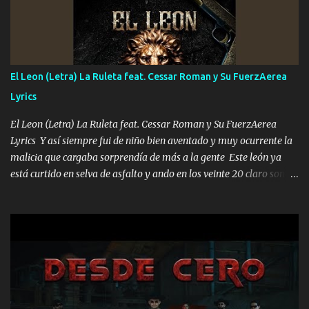
que estar alegres doy las instrucciones para atender los deberes
Música Si es que salta algún problema de confianza tengo gente
ahí está el Hombre Cuarenta y también Pariente 7 arreglan
cualquier problema no más es cuestión que ordené NOS HACE
FALTA UN HERMANO DE CLAVE ERA EL 24 SIEMPRE FUE UN
El Leon (Letra) La Ruleta feat. Cessar Roman y Su FuerzAerea
HOMBRE VALIENTE POR ALGO M'URIÓ PELEAND0 SIEMPRE
Lyrics
VIO POR LA FAMILIA PARA QUE SIGA EL LEGADO Es el DOS de
los HERMANOS un cerebro inteligente y com...
El Leon (Letra) La Ruleta feat. Cessar Roman y Su FuerzAerea
Lyrics Y así siempre fui de niño bien aventado y muy ocurrente la
malicia que cargaba sorprendía de más a la gente Este león ya
está curtido en selva de asfalto y ando en los veinte 20 claro son
mis años Leon mi clave por si hay pendiente Tranquilo me la
navego ando en lo mío sin ni un pendiente si hay problemas lo
arreglamos padrino yo brincó en caliente Y No me paran aquí hay
pa más pues hay charola les voy a dar hasta topar pues no hay de
otra Música Surcando bien mi camino voy por mi línea no veo a
los lados aquel que no corre vuela no se me duerm voy chicoteado
Ya pasé varias hazañas ya tienen rato que me agarran el colmillo
de este León los estatales no sé esperaron Al tiro esta la PrimiZa