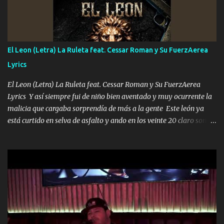
Música Si es que salta algún problema de confianza tengo gente
ahí está el Hombre Cuarenta y también Pariente 7 arreglan
cualquier problema no más es cuestión que ordené NOS HACE
FALTA UN HERMANO DE CLAVE ERA EL 24 SIEMPRE FUE UN
El Leon (Letra) La Ruleta feat. Cessar Roman y Su FuerzAerea
HOMBRE VALIENTE POR ALGO M'URIÓ PELEAND0 SIEMPRE
Lyrics
VIO POR LA FAMILIA PARA QUE SIGA EL LEGADO Es el DOS de
los HERMANOS un cerebro inteligente y com...
El Leon (Letra) La Ruleta feat. Cessar Roman y Su FuerzAerea
Lyrics Y así siempre fui de niño bien aventado y muy ocurrente la
malicia que cargaba sorprendía de más a la gente Este león ya
está curtido en selva de asfalto y ando en los veinte 20 claro son
mis años Leon mi clave por si hay pendiente Tranquilo me la
navego ando en lo mío sin ni un pendiente si hay problemas lo
arreglamos padrino yo brincó en caliente Y No me paran aquí hay
pa más pues hay charola les voy a dar hasta topar pues no hay de
otra Música Surcando bien mi camino voy por mi línea no veo a
los lados aquel que no corre vuela no se me duerm voy chicoteado
Ya pasé varias hazañas ya tienen rato que me agarran el colmillo
de este León los estatales no sé esperaron Al tiro esta la PrimiZa