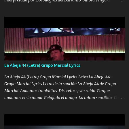
visitarte, a tu txumba a saludarte, se que del cielo me vez y desde
halla has de cuidarme, son palabras de una madre, que lleva en el
viento a su hijo y aunque ahora ya este con Dios el destino así lo
quiso, él tiempo sigue pasando y nunca te olvidaremos, aquí
seguiré esperando hasta volvernos a vernos El recuerdo que yo
tengo de mi mente no se va, en mi corazón me llevo lo mismo que
tu papá, a veces me pongo triste porque no puedo mirarte, mas se
que tu me escuchas porque tu eres mi gran ángel, El desespero me
llega para reunirme contigo, tu iluminas mi sendero por siempre
La Abeja 44 (Letra) Grupo Marcial Lyrics
serás mi niño, del amor que yo te tengo es co...
La Abeja 44 (Letra) Grupo Marcial Lyrics Letra La Abeja 44 -
Grupo Marcial Lyrics Letra de la canción La Abeja 44 de Grupo
Marcial Andamos trankilitos Discretos y sin ruido Porque
andamos en la mana Relajado el amigo Lo miran sencillito Con
una Glock bien fajada Lo miran relajado La vida disfrutando Y la
gente siempre criticando Nos miran algo bueno Ya sera ropa,
diamante lo que me cuelgan en el cuello (Chorus) Y cuando
coronamos Se jala los marciales Y sus guitarras ya van sonando