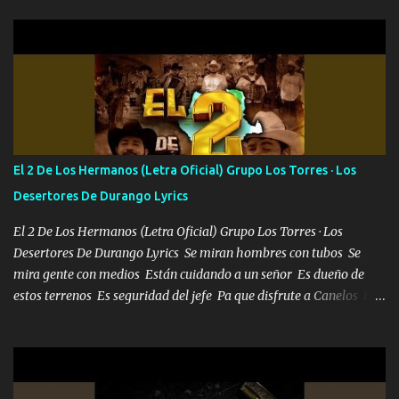
camisa no me quito arriba la F.E.S Los caballos de TRX marcan
702 mo cuenta de banco no cuadra con que yo use bots rompiendo
estándares 110 mil records de pistas no me falta mucho para
verme en las revistas Ya pasé Italia Japón Madrid Milán y también
Francia ropa de 100.000 bolas Louis vuitton es mi fragancia
repleta de presidentes la bolsa estoy en mi pic si no se han dado
cuenta chequeen gráficas del kitch
El 2 De Los Hermanos (Letra Oficial) Grupo Los Torres · Los
Desertores De Durango Lyrics
El 2 De Los Hermanos (Letra Oficial) Grupo Los Torres · Los
Desertores De Durango Lyrics Se miran hombres con tubos Se
mira gente con medios Están cuidando a un señor Es dueño de
estos terrenos Es seguridad del jefe Pa que disfrute a Canelos Es
el DOS de los HERMANOS un cerebro 🧠 inteligente junto con su
hermano el TRES blindado el Estado tiene andan ESPERANDO al
UNO QUE PRONTO ESTARÁ PRESENTE Que no falten las bucanas
ni tampoco las mujeres porque es platica de grandes por eso hay