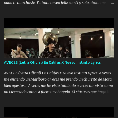
nada te marchaste Y ahora te veo feliz con él y solo ahora me
Peñasco Me fajó una Glock al cinto y de Louis Vuitton son mis
quedé yo y la luna cantamos y por ti nos embriagamos' Quién
zapatos mi es...
sabe que será de mí si contigo fue muy feliz a lo mejor no lloro
pero muy en el fondo te adoro' Música Me muero por ir a buscarte
pero eso ya no va a pasar me perderé en la soledad Porque me
mirabas bonito si yo no fui el final feliz el final fue triste pa mí Y
duele no tenerte aquí sabiendo que moría por ti yo y la luna
cantamos y por ti nos embriagamos Quién sabe qué será de mí si
contigo fui muy feliz a lo mejor no lloró pero muy en el fondo te
adoro
AVECES (Letra Oficial) En Califas X Nuevo Instinto Lyrics
AVECES (Letra Oficial) En Califas X Nuevo Instinto Lyrics A veces
me enciendo un Marlboro a veces me prendo un churrito de Mota
bien apestosa A veces me he visto tumbado a veces me visto como
un Licenciado como si fuera un abogado El chiste es que hago lo
que quiero pues así soy me mandó yo tengo el control a todos yo
les paro el dedo soy hocicon un malcriado un malandrón Que Les
importa no saben nada falsas las risas las que me miran hay gente
corriente no quieren verte subir de level trucha mis plebes Música