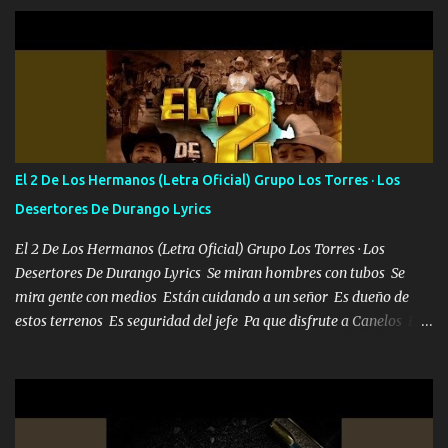
Pero aunque lo intentara nunca iba a cambiar Y no estaba viendo
Que al frente tenía la respuesta Ahora ya lo entiendo Pero habrán
algunas que no lo entiendan Porque ahora soy su pesadilla, lo sé
Soy yo la octava maravilla, no lo niegues Tengo de rodillas a otras
cien Y por más que quieran no me detienen Soy yo la mente que
más brilla, lo ves Pa' mi la vida es tan sencilla No lo entenderías en
tu vida, y está bien Porque lo que tengo nadie lo tiene Una me está
escribiendo y la otra me va a llamar Quiere que vaya a verla y que
El 2 De Los Hermanos (Letra Oficial) Grupo Los Torres · Los
la invite a cenar Otras más me están pidiendo que las saque a
Desertores De Durango Lyrics
bailar Pero es que tengo un par de conciertos más que llenar Se
mueven solo por el interés P...
El 2 De Los Hermanos (Letra Oficial) Grupo Los Torres · Los
Desertores De Durango Lyrics Se miran hombres con tubos Se
mira gente con medios Están cuidando a un señor Es dueño de
estos terrenos Es seguridad del jefe Pa que disfrute a Canelos Es
el DOS de los HERMANOS un cerebro 🧠 inteligente junto con su
hermano el TRES blindado el Estado tiene andan ESPERANDO al
UNO QUE PRONTO ESTARÁ PRESENTE Que no falten las bucanas
ni tampoco las mujeres porque es platica de grandes por eso hay
que estar alegres doy las instrucciones para atender los deberes