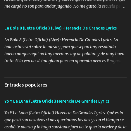
me cargó no son para andar jugando No me gustó la escuela pero
las libretas para el otro lado las fuimos mandando Ya nos
difamaron y nos han tachado sigue la vieja guardia y sigue bien
firme el legado que si como me llamó varios ya se han preguntado
La Bola 8 (Letra Oficial) (Live) · Herencia De Grandes Lyrics
Yo Soy El De Las Pacas Sobrino Del Brazo Armad0 Con mi Glock
La Bola 8 (Letra Oficial) (Live) · Herencia De Grandes Lyrics La
fajado y mi R terciado me van a ver allá por TJ para un licenciado
bola ocho está sobre la mesa y para que sepan hay resultado
mando un abrazo andamos al cien Choritas también Música
bueno porque aquí no hay mermas soy de palabra y de muy buen
Ando en la colonia bien acelerado traigo un M2 que nunca me ha
trato Si lo ven no sé imaginan pues no aparenta pero es Bragado a
fallado para mi compadre mandó un fuerte abrazo también al
cualquiera lo saluda que dice mi toro como ha estado No soy de
Especial sabe que lo apreciamos En los mejores antros me verán
muchos amigos los que yo tengo ya están contados mi familia es
tomando con mujeres hermosas y botellas destapando siempre
lo primero que cualquier cosa es un gran regalo Siempre me van a
bien cuidado bien atrabancado y a los que me conocen ya saben de
Entradas populares
ver solo más no ando solo ai ta el aparato con cargador extendido
lo que hablo Entre lob...
para lucirlo yo aquí lo calmo Y mis collares me dan protección me
Yo Y La Luna (Letra Oficial) Herencia De Grandes Lyrics
cuidan los santos y mi Dios cada día con mas ganas le doy todo
por un futuro mejor Música Empecé desde los trece y hasta la
Yo Y La Luna (Letra Oficial) Herencia De Grandes Lyrics Qué es lo
fecha aún sigo vigente no soy manchado soy bueno pero si me
que pasó con nosotros si nos queríamos los dos y con el tiempo se
alteró de repente Mi carnal Abel aun lado ni uno con el otro no se
acabó te pienso y lo hago constante juro no te quería perder y de la
ha rajado pal Chinchillas un saludo y para un amigo que está en