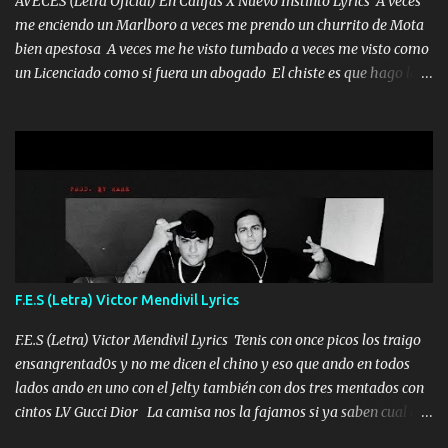
AVECES (Letra Oficial) En Califas X Nuevo Instinto Lyrics A veces
me enciendo un Marlboro a veces me prendo un churrito de Mota
bien apestosa A veces me he visto tumbado a veces me visto como
un Licenciado como si fuera un abogado El chiste es que hago lo
que quiero pues así soy me mandó yo tengo el control a todos yo
les paro el dedo soy hocicon un malcriado un malandrón Que Les
importa no saben nada falsas las risas las que me miran hay gente
corriente no quieren verte subir de level trucha mis plebes Música
A veces me pongo un sombrero a veces me ven la cachucha de lado
con la mirada siempre en alto A veces me fajó una super o a veces
me fajó una Glock siempre armado todas las generaciones yo
traigo El chiste es que hago lo que quiero pues así soy me mandó
yo tengo el control a todos yo les paro el dedo soy hocicon un
F.E.S (Letra) Victor Mendivil Lyrics
malcriado un malandrón Que Les importa no saben nada falsas
las risas las que me miran hay gente corriente no quieren ve...
F.E.S (Letra) Victor Mendivil Lyrics Tenis con once picos los traigo
ensangrentad0s y no me dicen el chino y eso que ando en todos
lados ando en uno con el Jelty también con dos tres mentados con
cintos LV Gucci Dior La camisa nos la fajamos si ya saben cual es
tanto suena que ya le ardió a tres la trone con el cable en inglés la