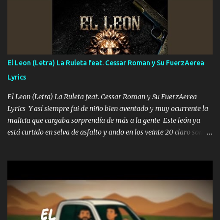
A veces me pongo un sombrero a veces me ven la cachucha de lado
con la mirada siempre en alto A veces me fajó una super o a veces
me fajó una Glock siempre armado todas las generaciones yo
traigo El chiste es que hago lo que quiero pues así soy me mandó
yo tengo el control a todos yo les paro el dedo soy hocicon un
El Leon (Letra) La Ruleta feat. Cessar Roman y Su FuerzAerea
malcriado un malandrón Que Les importa no saben nada falsas
Lyrics
las risas las que me miran hay gente corriente no quieren ve...
El Leon (Letra) La Ruleta feat. Cessar Roman y Su FuerzAerea
Lyrics Y así siempre fui de niño bien aventado y muy ocurrente la
malicia que cargaba sorprendía de más a la gente Este león ya
está curtido en selva de asfalto y ando en los veinte 20 claro son
mis años Leon mi clave por si hay pendiente Tranquilo me la
navego ando en lo mío sin ni un pendiente si hay problemas lo
arreglamos padrino yo brincó en caliente Y No me paran aquí hay
pa más pues hay charola les voy a dar hasta topar pues no hay de
otra Música Surcando bien mi camino voy por mi línea no veo a
los lados aquel que no corre vuela no se me duerm voy chicoteado
Ya pasé varias hazañas ya tienen rato que me agarran el colmillo