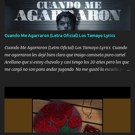
Un gallardo me prendo Para agarrar el vuelo y la mente y
tranquilizando Tomense un buen trago Y así es como empezamos
los versos que voy cantando (Music) A vido alta y bajas La carreta
se atora Pero nunca le aflojamos Ya me han pasado cosas Y
aunque ustedes no sepan Pero la vida es muy corta Hay que
Cuando Me Agarraron (Letra Oficial) Los Tamayo Lyrics
echarle chingazos Y seguir trabajando porque nada es...
Cuando Me Agarraron (Letra Oficial) Los Tamayo Lyrics Cuando
me agarraron les dejé bien claro que traigo camiseta puro cartel
Arellano que si estoy chavalo y casi tengo los 20 años pero los que
me cargó no son para andar jugando No me gustó la escuela pero
las libretas para el otro lado las fuimos mandando Ya nos
difamaron y nos han tachado sigue la vieja guardia y sigue bien
firme el legado que si como me llamó varios ya se han preguntado
Yo Soy El De Las Pacas Sobrino Del Brazo Armad0 Con mi Glock
fajado y mi R terciado me van a ver allá por TJ para un licenciado
mando un abrazo andamos al cien Choritas también Música
Ando en la colonia bien acelerado traigo un M2 que nunca me ha
fallado para mi compadre mandó un fuerte abrazo también al
Especial sabe que lo apreciamos En los mejores antros me verán