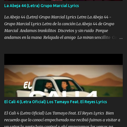
también la nueve que cargo al lado doy la mano al que su amigo y
La Abeja 44 (Letra) Grupo Marcial Lyrics
al traicionero damos pa abajo Y No me paran aquí hay pa más
pues hay charola les voy a dar hasta topar pues no hay de otra...
La Abeja 44 (Letra) Grupo Marcial Lyrics Letra La Abeja 44 -
Grupo Marcial Lyrics Letra de la canción La Abeja 44 de Grupo
Marcial Andamos trankilitos Discretos y sin ruido Porque
andamos en la mana Relajado el amigo Lo miran sencillito Con
una Glock bien fajada Lo miran relajado La vida disfrutando Y la
gente siempre criticando Nos miran algo bueno Ya sera ropa,
diamante lo que me cuelgan en el cuello (Chorus) Y cuando
coronamos Se jala los marciales Y sus guitarras ya van sonando
Un gallardo me prendo Para agarrar el vuelo y la mente y
tranquilizando Tomense un buen trago Y así es como empezamos
los versos que voy cantando (Music) A vido alta y bajas La carreta
se atora Pero nunca le aflojamos Ya me han pasado cosas Y
aunque ustedes no sepan Pero la vida es muy corta Hay que
El Cali 4 (Letra Oficial) Los Tamayo Feat. El Reyes Lyrics
echarle chingazos Y seguir trabajando porque nada es...
El Cali 4 (Letra Oficial) Los Tamayo Feat. El Reyes Lyrics Bien
recuerdo que lo conocí empecherado me recibió fuimos a visitar a
un señor la gente bajo control y ahí empezamos los versos pa