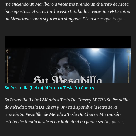
me enciendo un Marlboro a veces me prendo un churrito de Mota
bien apestosa A veces me he visto tumbado a veces me visto como
un Licenciado como si fuera un abogado El chiste es que hago lo
que quiero pues así soy me mandó yo tengo el control a todos yo
les paro el dedo soy hocicon un malcriado un malandrón Que Les
importa no saben nada falsas las risas las que me miran hay gente
corriente no quieren verte subir de level trucha mis plebes Música
A veces me pongo un sombrero a veces me ven la cachucha de lado
con la mirada siempre en alto A veces me fajó una super o a veces
me fajó una Glock siempre armado todas las generaciones yo
traigo El chiste es que hago lo que quiero pues así soy me mandó
yo tengo el control a todos yo les paro el dedo soy hocicon un
Su Pesadilla (Letra) Mérida x Tesla Da Cherry
malcriado un malandrón Que Les importa no saben nada falsas
las risas las que me miran hay gente corriente no quieren ve...
Su Pesadilla (Letra) Mérida x Tesla Da Cherry LETRA Su Pesadilla
de Mérida x Tesla Da Cherry ❌⭐Ya disponible la letra de la
canción Su Pesadilla de Mérida x Tesla Da Cherry Mi corazón
estaba destinado desde el nacimiento A no poder sentir, querer,
confiar y amar Soñaba con llegar a ser como uno más del resto