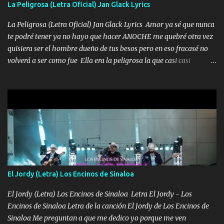
La Peligrosa (Letra Oficial) Jan Glack Lyrics
tomando con mujeres hermosas y botellas destapando siempre
bien cuidado bien atrabancado y a los que me conocen ya saben de
La Peligrosa (Letra Oficial) Jan Glack Lyrics Amor ya sé que nunca
lo que hablo Entre lob...
te podré tener ya no hayo que hacer ANOCHE me quebré otra vez
quisiera ser el hombre dueño de tus besos pero en eso fracasé no
volverá a ser como fue Ella era la peligrosa la que casi casi
convertí en mi esposa la que no importaba si llegaba tarde se
ponía contenta con un par de rosas Y aunque pasen cien años cien
años solo pienso en ti mami no me crees se que no me crees
Música Amar me duele estoy rodeado de mujeres pero solo
quieren billetes y yo que solo ocupo verte Recuerdo echábamos
pasión en la troca tus labios besándome yo quitándote la ropa no
quiero que sea nunca con otra yo quiero llevarte a la Luna y si
quieres en ese momento te pido que seas mi esposa Chingada
madre no quiero dejar de tenerte no ayuda la p'uta loquera y al
El Jordy (Letra) Los Encinos de Sinaloa
chile quisiera ser menos de ti dependiente la pinche tristeza me
encierra princesa tu sabes que nunca saldras de mi mente Ella era
El Jordy (Letra) Los Encinos de Sinaloa Letra El Jordy - Los
la peligro...
Encinos de Sinaloa Letra de la canción El Jordy de Los Encinos de
Sinaloa Me preguntan a que me dedico yo porque me ven