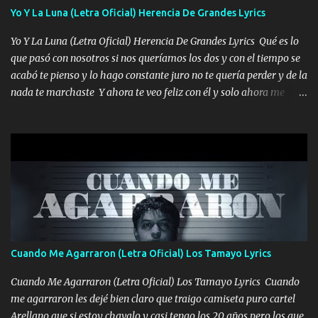
viento a su hijo y aunque ahora ya este con Dios el destino así lo
Yo Y La Luna (Letra Oficial) Herencia De Grandes Lyrics
quiso, él tiempo sigue pasando y nunca te olvidaremos, aquí
Yo Y La Luna (Letra Oficial) Herencia De Grandes Lyrics Qué es lo
seguiré esperando hasta volvernos a vernos El recuerdo que yo
que pasó con nosotros si nos queríamos los dos y con el tiempo se
tengo de mi mente no se va, en mi corazón me llevo lo mismo que
acabó te pienso y lo hago constante juro no te quería perder y de la
tu papá, a veces me pongo triste porque no puedo mirarte, mas se
nada te marchaste Y ahora te veo feliz con él y solo ahora me
que tu me escuchas porque tu eres mi gran ángel, El desespero me
quedé yo y la luna cantamos y por ti nos embriagamos' Quién
llega para reunirme contigo, tu iluminas mi sendero por siempre
sabe que será de mí si contigo fue muy feliz a lo mejor no lloro
serás mi niño, del amor que yo te tengo es co...
pero muy en el fondo te adoro' Música Me muero por ir a buscarte
pero eso ya no va a pasar me perderé en la soledad Porque me
mirabas bonito si yo no fui el final feliz el final fue triste pa mí Y
duele no tenerte aquí sabiendo que moría por ti yo y la luna
cantamos y por ti nos embriagamos Quién sabe qué será de mí si
contigo fui muy feliz a lo mejor no lloró pero muy en el fondo te
adoro
Cuando Me Agarraron (Letra Oficial) Los Tamayo Lyrics
Cuando Me Agarraron (Letra Oficial) Los Tamayo Lyrics Cuando
me agarraron les dejé bien claro que traigo camiseta puro cartel
Arellano que si estoy chavalo y casi tengo los 20 años pero los que