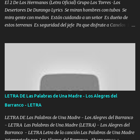
El 2 De Los Hermanos (Letra Oficial) Grupo Los Torres · Los
Desertores De Durango Lyrics Se miran hombres con tubos Se
mira gente con medios Están cuidando a un señor Es dueño de
estos terrenos Es seguridad del jefe Pa que disfrute a Canelos Es
el DOS de los HERMANOS un cerebro 🧠 inteligente junto con su
hermano el TRES blindado el Estado tiene andan ESPERANDO al
UNO QUE PRONTO ESTARÁ PRESENTE Que no falten las bucanas
ni tampoco las mujeres porque es platica de grandes por eso hay
que estar alegres doy las instrucciones para atender los deberes
Música Si es que salta algún problema de confianza tengo gente
ahí está el Hombre Cuarenta y también Pariente 7 arreglan
cualquier problema no más es cuestión que ordené NOS HACE
FALTA UN HERMANO DE CLAVE ERA EL 24 SIEMPRE FUE UN
LETRA DE Las Palabras de Una Madre - Los Alegres del
HOMBRE VALIENTE POR ALGO M'URIÓ PELEAND0 SIEMPRE
Barranco - LETRA
VIO POR LA FAMILIA PARA QUE SIGA EL LEGADO Es el DOS de
los HERMANOS un cerebro inteligente y com...
LETRA DE Las Palabras de Una Madre - Los Alegres del Barranco
- LETRA Las Palabras de Una Madre (LETRA) - Los Alegres del
Barranco - LETRA Letra de la canción Las Palabras de Una Madre
interpretada por Los Alegres del Barranco Ahora vengo a