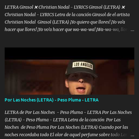
LETRA Girasol ❌ Christian Nodal - LYRICS Girasol (LETRA) ❌
Christian Nodal - LYRICS Letra de la canción Girasol de el artista
Christian Nodal Girasol (LETRA) ¡Yo quiero que llores! ¡Yo vo'a
hacer que llores! ¡Yo vo’a hacer que wa-wa-wa! ¡Wa-wa-wa, llores!
Hoy me levanté bromista y me tienes que aguantar No quiero
bromear contigo, de ti quiero bromear Tú eres un chiste, cabrón,
cada que intentas cantar Cada que intentas rapear, cada que
intentas rimar Pobre payaso que usa a todo el mundo pa' conectar
con la gente Dices "Latino Gang" pero pisas a to'a tu gente Pa’ dar
mensajes, m'ijo, hay quе ser coherentеs Si tú no eres artista, al
menos se prudente Hoy me sabe a mierda, traigo un Balvin en los
dientes Por falta de empatía le toca ser resiliente ¿Acaso eres
consciente de los followers que mueves? Parcerito, abre los ojos y
Por Las Noches (LETRA) - Peso Pluma - LETRA
ve el poder que tienes Otro chiste malo son los nombres de tus
álbum's "José, vibras colores con la energía del diablo " ¿Si ...
LETRA de Por Las Noches - Peso Pluma - LETRA Por Las Noches
(LETRA) - Peso Pluma - LETRA Letra de la canción Por Las
Noches de Peso Pluma Por Las Noches (LETRA) Cuando por las
noches recordaba todo El olor de aquel perfume sobre todo Las