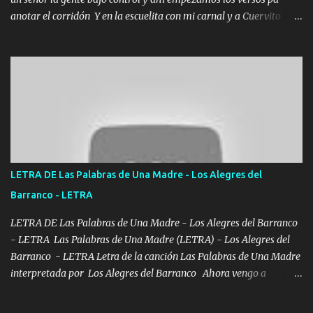
anotar el corridón Y en la escuelita con mi carnal y a Cuervito
mandó a saludar la bergacera del Alamar pensó no llegó al final y
aquí se cumplen las reglas no secuestr0 no r0bar De La C giró la
orden nos comanda el doble P bien firmes con Alto PRIETO y la
camisa es color Verde y peleam0s la Bandera por todita a la ciudad
con los drones patrullando la Frontera De Tijuana Bulevares
Bellas Artes me ve en las blancas ya hace falta mi APA FLACO
verde se le extraña pa que sepan Aquí Pura GENTE DE LA RANA 🐸
POR CLAVE ES EL CALI 4 EN LA CIUDAD TIJUANA Música Al
tirante andamos mi carnal atento a cualquier necesidad no porque
LETRA DE Las Palabras de Una Madre - Los Alegres del
se ve limpio el camino nos confiamos al andar y nunca con la
Barranco - LETRA
misma piedra me vuelvo a tropezar Cuando ando de enamorado
en corto me tiró a per...
LETRA DE Las Palabras de Una Madre - Los Alegres del Barranco
- LETRA Las Palabras de Una Madre (LETRA) - Los Alegres del
Barranco - LETRA Letra de la canción Las Palabras de Una Madre
interpretada por Los Alegres del Barranco Ahora vengo a
visitarte, a tu txumba a saludarte, se que del cielo me vez y desde
halla has de cuidarme, son palabras de una madre, que lleva en el