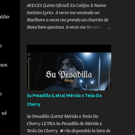
AVECES (Letra Oficial) En Califas X Nuevo
Instinto Lyrics A veces me enciendo un
niño
Marlboro a veces me prendo un churrito de
Mota bien apestosa A veces me he visto
tumbado a veces me visto como un
Licenciado como si fuera un abogado El
o
chiste es que hago lo que quiero pues así soy
me mandó yo tengo el control a todos yo les
paro el dedo soy hocicon un malcriado un
mos
malandrón Que Les importa no saben nada
falsas las risas las que me miran hay gente
corriente no quieren verte subir de level
trucha mis plebes Música A veces me pongo
o
Su Pesadilla (Letra) Mérida x Tesla Da
un sombrero a veces me ven la cachucha de
Cherry
lado con la mirada siempre en alto A veces
 sé
me fajó una super o a veces me fajó una
Su Pesadilla (Letra) Mérida x Tesla Da
Glock siempre armado todas las
Cherry LETRA Su Pesadilla de Mérida x
generaciones yo traigo El chiste es que hago
Tesla Da Cherry ❌⭐Ya disponible la letra de