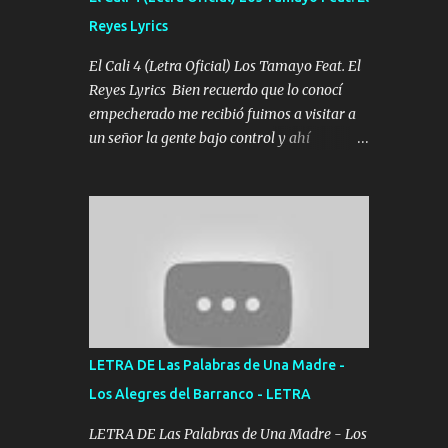
agarrar el vuelo y la mente y tranquilizando
Reyes Lyrics
Tomense un buen trago Y así es como
empezamos los versos que voy cantando
El Cali 4 (Letra Oficial) Los Tamayo Feat. El
(Music) A vido alta y bajas La carreta se
Reyes Lyrics Bien recuerdo que lo conocí
atora Pero nunca le aflojamos Ya me han
empecherado me recibió fuimos a visitar a
pasado cosas Y aunque ustedes no sepan
un señor la gente bajo control y ahí
Pero la vida es muy corta Hay que echarle
empezamos los versos pa anotar el corridón
chingazos Y seguir trabajando porque nada
Y en la escuelita con mi carnal y a Cuervito
es...
mandó a saludar la bergacera del Alamar
pensó no llegó al final y aquí se cumplen las
reglas no secuestr0 no r0bar De La C giró la
orden nos comanda el doble P bien firmes
con Alto PRIETO y la camisa es color Verde y
peleam0s la Bandera por todita a la ciudad
con los drones patrullando la Frontera De
LETRA DE Las Palabras de Una Madre -
Tijuana Bulevares Bellas Artes me ve en las
Los Alegres del Barranco - LETRA
blancas ya hace falta mi APA FLACO verde
se le extraña pa que sepan Aquí Pura GENTE
LETRA DE Las Palabras de Una Madre - Los