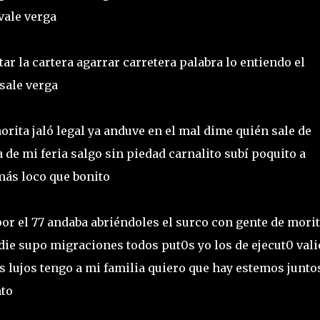
vale verga
ar la cartera agarrar carretera palabra lo entiendo el
 sale verga
orita jaló legal ya anduve en el mal dime quién sale de
 de mi feria salgo sin piedad carnalito subí poquito a
 más loco que bonito
or el 77 andaba abriéndoles el surco con gente de mori
ie supo migraciones todos put0s yo los de ejecut0 vali
s lujos tengo a mi familia quiero que hay estemos junto
nto