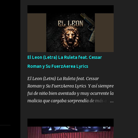
seguridad del jefe Pa que disfrute a Canelos
conciertos más que llenar Se mueven solo
Es el DOS de los HERMANOS un cerebro 🧠
por el interés P...
inteligente junto con su hermano el TRES
blindado el Estado tiene andan ESPERANDO
al UNO QUE PRONTO ESTARÁ PRESENTE
Que no falten las bucanas ni tampoco las
mujeres porque es platica de grandes por eso
hay que estar alegres doy las instrucciones
El Leon (Letra) La Ruleta feat. Cessar
para atender los deberes Música Si es que
Roman y Su FuerzAerea Lyrics
salta algún problema de confianza tengo
gente ahí está el Hombre Cuarenta y
El Leon (Letra) La Ruleta feat. Cessar
también Pariente 7 arreglan cualquier
Roman y Su FuerzAerea Lyrics Y así siempre
problema no más es cuestión que ordené
fui de niño bien aventado y muy ocurrente la
NOS HACE FALTA UN HERMANO DE CLAVE
malicia que cargaba sorprendía de más a la
ERA EL 24 SIEMPRE FUE UN HOMBRE
gente Este león ya está curtido en selva de
VALIENTE POR ALGO M'URIÓ PELEAND0
asfalto y ando en los veinte 20 claro son mis
SIEMPRE VIO POR LA FAMILIA PARA QUE
años Leon mi clave por si hay pendiente
SIGA EL LEGADO Es el DOS de los
Tranquilo me la navego ando en lo mío sin
HERMANOS un cerebro inteligente y com...
ni un pendiente si hay problemas lo