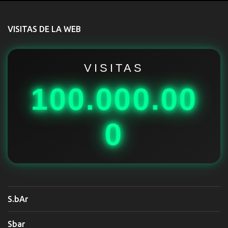
n
t
VISITAS DE LA WEB
a
r
i
VISITAS
o
100.000.00
s
0
S.bAr
Sbar