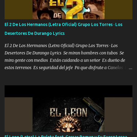
más brilla, lo ves Pa' mi la vida es tan sencilla No lo entenderías en
tu vida, y está bien Porque lo que tengo nadie lo tiene Una me está
escribiendo y la otra me va a llamar Quiere que vaya a verla y que
El 2 De Los Hermanos (Letra Oficial) Grupo Los Torres · Los
la invite a cenar Otras más me están pidiendo que las saque a
Desertores De Durango Lyrics
bailar Pero es que tengo un par de conciertos más que llenar Se
mueven solo por el interés P...
El 2 De Los Hermanos (Letra Oficial) Grupo Los Torres · Los
Desertores De Durango Lyrics Se miran hombres con tubos Se
mira gente con medios Están cuidando a un señor Es dueño de
estos terrenos Es seguridad del jefe Pa que disfrute a Canelos Es
el DOS de los HERMANOS un cerebro 🧠 inteligente junto con su
hermano el TRES blindado el Estado tiene andan ESPERANDO al
UNO QUE PRONTO ESTARÁ PRESENTE Que no falten las bucanas
ni tampoco las mujeres porque es platica de grandes por eso hay
que estar alegres doy las instrucciones para atender los deberes
Música Si es que salta algún problema de confianza tengo gente
ahí está el Hombre Cuarenta y también Pariente 7 arreglan
cualquier problema no más es cuestión que ordené NOS HACE
FALTA UN HERMANO DE CLAVE ERA EL 24 SIEMPRE FUE UN
El Leon (Letra) La Ruleta feat. Cessar Roman y Su FuerzAerea