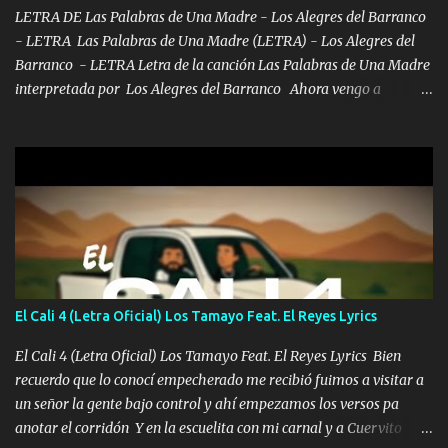
LETRA DE Las Palabras de Una Madre - Los Alegres del Barranco
- LETRA Las Palabras de Una Madre (LETRA) - Los Alegres del
Barranco - LETRA Letra de la canción Las Palabras de Una Madre
interpretada por Los Alegres del Barranco Ahora vengo a
visitarte, a tu txumba a saludarte, se que del cielo me vez y desde
halla has de cuidarme, son palabras de una madre, que lleva en el
viento a su hijo y aunque ahora ya este con Dios el destino así lo
quiso, él tiempo sigue pasando y nunca te olvidaremos, aquí
seguiré esperando hasta volvernos a vernos El recuerdo que yo
tengo de mi mente no se va, en mi corazón me llevo lo mismo que
tu papá, a veces me pongo triste porque no puedo mirarte, mas se
que tu me escuchas porque tu eres mi gran ángel, El desespero me
llega para reunirme contigo, tu iluminas mi sendero por siempre
El Cali 4 (Letra Oficial) Los Tamayo Feat. El Reyes Lyrics
serás mi niño, del amor que yo te tengo es co...
El Cali 4 (Letra Oficial) Los Tamayo Feat. El Reyes Lyrics Bien
recuerdo que lo conocí empecherado me recibió fuimos a visitar a
un señor la gente bajo control y ahí empezamos los versos pa
anotar el corridón Y en la escuelita con mi carnal y a Cuervito