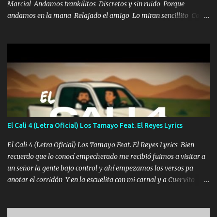
Marcial Andamos trankilitos Discretos y sin ruido Porque
andamos en la mana Relajado el amigo Lo miran sencillito Con
una Glock bien fajada Lo miran relajado La vida disfrutando Y la
gente siempre criticando Nos miran algo bueno Ya sera ropa,
diamante lo que me cuelgan en el cuello (Chorus) Y cuando
coronamos Se jala los marciales Y sus guitarras ya van sonando
Un gallardo me prendo Para agarrar el vuelo y la mente y
tranquilizando Tomense un buen trago Y así es como empezamos
los versos que voy cantando (Music) A vido alta y bajas La carreta
se atora Pero nunca le aflojamos Ya me han pasado cosas Y
aunque ustedes no sepan Pero la vida es muy corta Hay que
El Cali 4 (Letra Oficial) Los Tamayo Feat. El Reyes Lyrics
echarle chingazos Y seguir trabajando porque nada es...
El Cali 4 (Letra Oficial) Los Tamayo Feat. El Reyes Lyrics Bien
recuerdo que lo conocí empecherado me recibió fuimos a visitar a
un señor la gente bajo control y ahí empezamos los versos pa
anotar el corridón Y en la escuelita con mi carnal y a Cuervito
mandó a saludar la bergacera del Alamar pensó no llegó al final y
aquí se cumplen las reglas no secuestr0 no r0bar De La C giró la
orden nos comanda el doble P bien firmes con Alto PRIETO y la