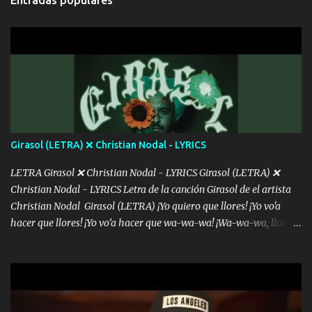
intentas rimar Pobre payaso que usa a todo el mundo pa' conectar
con la gente Dices "Latino Gang" pero pisas a to'a tu gente Pa’ dar
mensajes, m'ijo, hay quе ser coherentеs Si tú no eres artista, al
menos se prudente Hoy me sabe a mierda, traigo un Balvin en los
dientes Por falta de empatía le toca ser resiliente ¿Acaso eres
consciente de los followers que mueves? Parcerito, abre los ojos y
ve el poder que tienes Otro chiste malo son los nombres de tus
álbum's "José, vibras colores con la energía del diablo " ¿Si ...
Girasol (LETRA) ❌ Christian Nodal - LYRICS
LETRA Girasol ❌ Christian Nodal - LYRICS Girasol (LETRA) ❌
Christian Nodal - LYRICS Letra de la canción Girasol de el artista
Christian Nodal Girasol (LETRA) ¡Yo quiero que llores! ¡Yo vo'a
hacer que llores! ¡Yo vo’a hacer que wa-wa-wa! ¡Wa-wa-wa, llores!
Hoy me levanté bromista y me tienes que aguantar No quiero
bromear contigo, de ti quiero bromear Tú eres un chiste, cabrón,
cada que intentas cantar Cada que intentas rapear, cada que
intentas rimar Pobre payaso que usa a todo el mundo pa' conectar
con la gente Dices "Latino Gang" pero pisas a to'a tu gente Pa’ dar