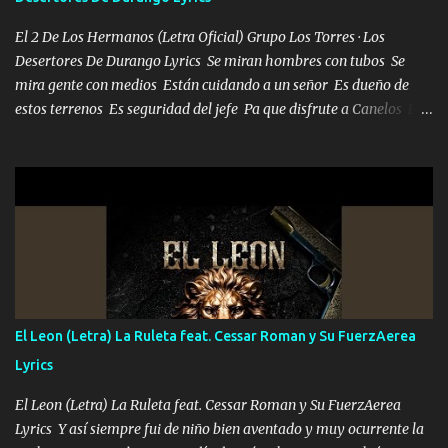
El 2 De Los Hermanos (Letra Oficial) Grupo Los Torres · Los
Desertores De Durango Lyrics Se miran hombres con tubos Se
mira gente con medios Están cuidando a un señor Es dueño de
estos terrenos Es seguridad del jefe Pa que disfrute a Canelos Es
el DOS de los HERMANOS un cerebro 🧠 inteligente junto con su
hermano el TRES blindado el Estado tiene andan ESPERANDO al
UNO QUE PRONTO ESTARÁ PRESENTE Que no falten las bucanas
ni tampoco las mujeres porque es platica de grandes por eso hay
que estar alegres doy las instrucciones para atender los deberes
Música Si es que salta algún problema de confianza tengo gente
ahí está el Hombre Cuarenta y también Pariente 7 arreglan
cualquier problema no más es cuestión que ordené NOS HACE
FALTA UN HERMANO DE CLAVE ERA EL 24 SIEMPRE FUE UN
El Leon (Letra) La Ruleta feat. Cessar Roman y Su FuerzAerea
HOMBRE VALIENTE POR ALGO M'URIÓ PELEAND0 SIEMPRE
Lyrics
VIO POR LA FAMILIA PARA QUE SIGA EL LEGADO Es el DOS de
los HERMANOS un cerebro inteligente y com...
El Leon (Letra) La Ruleta feat. Cessar Roman y Su FuerzAerea
Lyrics Y así siempre fui de niño bien aventado y muy ocurrente la