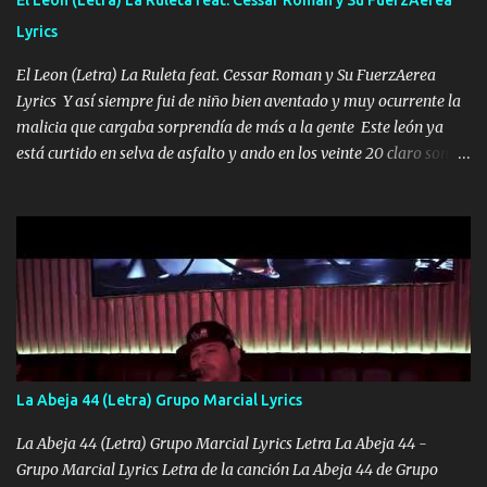
HOMBRE VALIENTE POR ALGO M'URIÓ PELEAND0 SIEMPRE
Lyrics
VIO POR LA FAMILIA PARA QUE SIGA EL LEGADO Es el DOS de
los HERMANOS un cerebro inteligente y com...
El Leon (Letra) La Ruleta feat. Cessar Roman y Su FuerzAerea
Lyrics Y así siempre fui de niño bien aventado y muy ocurrente la
malicia que cargaba sorprendía de más a la gente Este león ya
está curtido en selva de asfalto y ando en los veinte 20 claro son
mis años Leon mi clave por si hay pendiente Tranquilo me la
navego ando en lo mío sin ni un pendiente si hay problemas lo
arreglamos padrino yo brincó en caliente Y No me paran aquí hay
pa más pues hay charola les voy a dar hasta topar pues no hay de
otra Música Surcando bien mi camino voy por mi línea no veo a
los lados aquel que no corre vuela no se me duerm voy chicoteado
Ya pasé varias hazañas ya tienen rato que me agarran el colmillo
de este León los estatales no sé esperaron Al tiro esta la PrimiZa
también la nueve que cargo al lado doy la mano al que su amigo y
La Abeja 44 (Letra) Grupo Marcial Lyrics
al traicionero damos pa abajo Y No me paran aquí hay pa más
pues hay charola les voy a dar hasta topar pues no hay de otra...
La Abeja 44 (Letra) Grupo Marcial Lyrics Letra La Abeja 44 -
Grupo Marcial Lyrics Letra de la canción La Abeja 44 de Grupo