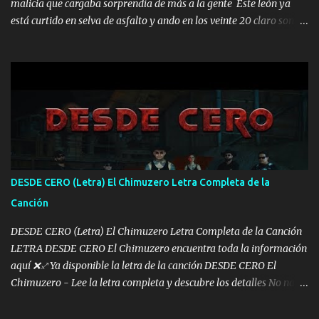
malicia que cargaba sorprendía de más a la gente Este león ya
está curtido en selva de asfalto y ando en los veinte 20 claro son
mis años Leon mi clave por si hay pendiente Tranquilo me la
navego ando en lo mío sin ni un pendiente si hay problemas lo
arreglamos padrino yo brincó en caliente Y No me paran aquí hay
pa más pues hay charola les voy a dar hasta topar pues no hay de
otra Música Surcando bien mi camino voy por mi línea no veo a
los lados aquel que no corre vuela no se me duerm voy chicoteado
Ya pasé varias hazañas ya tienen rato que me agarran el colmillo
de este León los estatales no sé esperaron Al tiro esta la PrimiZa
también la nueve que cargo al lado doy la mano al que su amigo y
DESDE CERO (Letra) El Chimuzero Letra Completa de la
al traicionero damos pa abajo Y No me paran aquí hay pa más
Canción
pues hay charola les voy a dar hasta topar pues no hay de otra...
DESDE CERO (Letra) El Chimuzero Letra Completa de la Canción
LETRA DESDE CERO El Chimuzero encuentra toda la información
aquí ❌♐ Ya disponible la letra de la canción DESDE CERO El
Chimuzero - Lee la letra completa y descubre los detalles No nací
en cuna de oro , Pero Andamos Firmes Buscando el Billete. Cómo
Vengo desde Cero Se que Solo Plata. No es lo Suficiente, Soy De