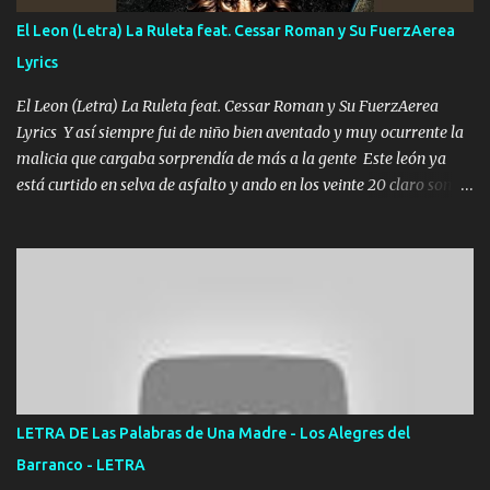
adoro
El Leon (Letra) La Ruleta feat. Cessar Roman y Su FuerzAerea
Lyrics
El Leon (Letra) La Ruleta feat. Cessar Roman y Su FuerzAerea
Lyrics Y así siempre fui de niño bien aventado y muy ocurrente la
malicia que cargaba sorprendía de más a la gente Este león ya
está curtido en selva de asfalto y ando en los veinte 20 claro son
mis años Leon mi clave por si hay pendiente Tranquilo me la
navego ando en lo mío sin ni un pendiente si hay problemas lo
arreglamos padrino yo brincó en caliente Y No me paran aquí hay
pa más pues hay charola les voy a dar hasta topar pues no hay de
otra Música Surcando bien mi camino voy por mi línea no veo a
los lados aquel que no corre vuela no se me duerm voy chicoteado
Ya pasé varias hazañas ya tienen rato que me agarran el colmillo
de este León los estatales no sé esperaron Al tiro esta la PrimiZa
también la nueve que cargo al lado doy la mano al que su amigo y
LETRA DE Las Palabras de Una Madre - Los Alegres del
al traicionero damos pa abajo Y No me paran aquí hay pa más
Barranco - LETRA
pues hay charola les voy a dar hasta topar pues no hay de otra...