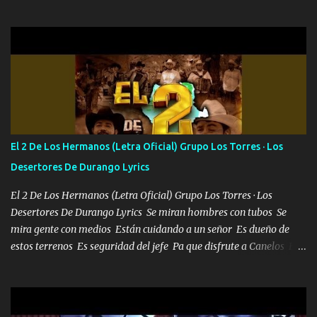
mandó a saludar la bergacera del Alamar pensó no llegó al final y
aquí se cumplen las reglas no secuestr0 no r0bar De La C giró la
orden nos comanda el doble P bien firmes con Alto PRIETO y la
camisa es color Verde y peleam0s la Bandera por todita a la ciudad
con los drones patrullando la Frontera De Tijuana Bulevares
Bellas Artes me ve en las blancas ya hace falta mi APA FLACO
verde se le extraña pa que sepan Aquí Pura GENTE DE LA RANA 🐸
POR CLAVE ES EL CALI 4 EN LA CIUDAD TIJUANA Música Al
tirante andamos mi carnal atento a cualquier necesidad no porque
El 2 De Los Hermanos (Letra Oficial) Grupo Los Torres · Los
se ve limpio el camino nos confiamos al andar y nunca con la
Desertores De Durango Lyrics
misma piedra me vuelvo a tropezar Cuando ando de enamorado
en corto me tiró a per...
El 2 De Los Hermanos (Letra Oficial) Grupo Los Torres · Los
Desertores De Durango Lyrics Se miran hombres con tubos Se
mira gente con medios Están cuidando a un señor Es dueño de
estos terrenos Es seguridad del jefe Pa que disfrute a Canelos Es
el DOS de los HERMANOS un cerebro 🧠 inteligente junto con su
hermano el TRES blindado el Estado tiene andan ESPERANDO al
UNO QUE PRONTO ESTARÁ PRESENTE Que no falten las bucanas
ni tampoco las mujeres porque es platica de grandes por eso hay