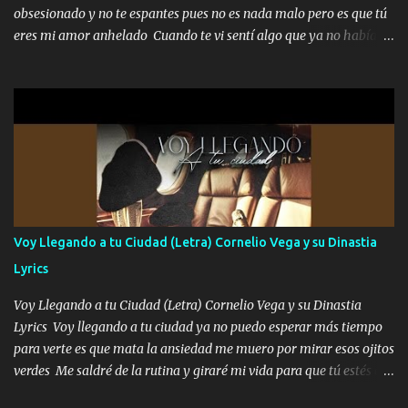
traigo una que otra morrita y en la Urus la he de montar varias
obsesionado y no te espantes pues no es nada malo pero es que tú
trocas que me cuidan puro soldado su'icida no les tiembla pa tirar
eres mi amor anhelado Cuando te vi sentí algo que ya no había
A veces allá en la Perla si no me ve en la Sierra me muevo de aquí
aquí quise elegir por mí y me decidí por ti Y ya borracho me
pa a...
parqueo por tu ventana para llevarte las canciones que te encantan
pa enamorarte las flores no son tan caras pero llevan todo el
cariño de mi alma Que pa febrero vendré frente a ti con mis
preguntas y digas que sí hacernos novios y verte feliz y muy
contenta como yo por ti Música Pregúntame qué es lo que me
enamora pa describirte unas cuantas horas también pregunta que
quiero contigo que seas dichosa al estar conmigo Y ya borracho
contéstame la llamada pa dedicarte unas bonitas palabras así
Voy Llegando a tu Ciudad (Letra) Cornelio Vega y su Dinastia
borracho me animo a decirte todo y puedo describirlo mucho que
Lyrics
me encantes Decirte que me siento muy feliz y emocionado por
tenerte aquí espero que quiera...
Voy Llegando a tu Ciudad (Letra) Cornelio Vega y su Dinastia
Lyrics Voy llegando a tu ciudad ya no puedo esperar más tiempo
para verte es que mata la ansiedad me muero por mirar esos ojitos
verdes Me saldré de la rutina y giraré mi vida para que tú estés en
ella como debe ser Yo sé que eres conocida que varios te tiran pero