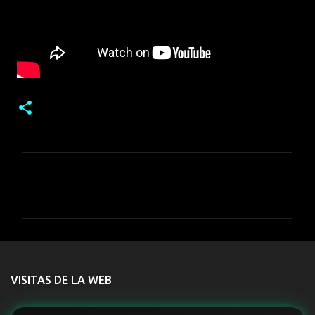
C
o
m
e
n
t
VISITAS DE LA WEB
a
r