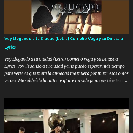
preguntas y digas que sí hacernos novios y verte feliz y muy
contenta como yo por ti Música Pregúntame qué es lo que me
enamora pa describirte unas cuantas horas también pregunta que
quiero contigo que seas dichosa al estar conmigo Y ya borracho
contéstame la llamada pa dedicarte unas bonitas palabras así
Voy Llegando a tu Ciudad (Letra) Cornelio Vega y su Dinastia
borracho me animo a decirte todo y puedo describirlo mucho que
Lyrics
me encantes Decirte que me siento muy feliz y emocionado por
tenerte aquí espero que quiera...
Voy Llegando a tu Ciudad (Letra) Cornelio Vega y su Dinastia
Lyrics Voy llegando a tu ciudad ya no puedo esperar más tiempo
para verte es que mata la ansiedad me muero por mirar esos ojitos
verdes Me saldré de la rutina y giraré mi vida para que tú estés en
ella como debe ser Yo sé que eres conocida que varios te tiran pero
no merecen y dile ya a tus amigas que no te presenten con más
pequeñeces Aquí estoy no dejaré que se te acerquen nadie porque
solo yo tendre el candado 🔒 del amor ❤️ Música Mil y un besos
para dar ya estando en tu ciudad no habrá quien lo detenga si las
copas van de más vayamos a un lugar y cerremos las puertas
Entre alcohol y besos se va incrementado el Fuego en esa