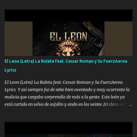
hermano el TRES blindado el Estado tiene andan ESPERANDO al
UNO QUE PRONTO ESTARÁ PRESENTE Que no falten las bucanas
ni tampoco las mujeres porque es platica de grandes por eso hay
que estar alegres doy las instrucciones para atender los deberes
Música Si es que salta algún problema de confianza tengo gente
ahí está el Hombre Cuarenta y también Pariente 7 arreglan
cualquier problema no más es cuestión que ordené NOS HACE
FALTA UN HERMANO DE CLAVE ERA EL 24 SIEMPRE FUE UN
El Leon (Letra) La Ruleta feat. Cessar Roman y Su FuerzAerea
HOMBRE VALIENTE POR ALGO M'URIÓ PELEAND0 SIEMPRE
Lyrics
VIO POR LA FAMILIA PARA QUE SIGA EL LEGADO Es el DOS de
los HERMANOS un cerebro inteligente y com...
El Leon (Letra) La Ruleta feat. Cessar Roman y Su FuerzAerea
Lyrics Y así siempre fui de niño bien aventado y muy ocurrente la
malicia que cargaba sorprendía de más a la gente Este león ya
está curtido en selva de asfalto y ando en los veinte 20 claro son
mis años Leon mi clave por si hay pendiente Tranquilo me la
navego ando en lo mío sin ni un pendiente si hay problemas lo
arreglamos padrino yo brincó en caliente Y No me paran aquí hay
pa más pues hay charola les voy a dar hasta topar pues no hay de