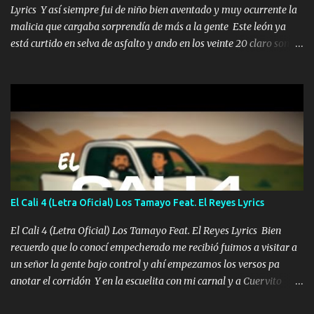
Lyrics Y así siempre fui de niño bien aventado y muy ocurrente la
malicia que cargaba sorprendía de más a la gente Este león ya
está curtido en selva de asfalto y ando en los veinte 20 claro son
mis años Leon mi clave por si hay pendiente Tranquilo me la
navego ando en lo mío sin ni un pendiente si hay problemas lo
arreglamos padrino yo brincó en caliente Y No me paran aquí hay
pa más pues hay charola les voy a dar hasta topar pues no hay de
otra Música Surcando bien mi camino voy por mi línea no veo a
los lados aquel que no corre vuela no se me duerm voy chicoteado
Ya pasé varias hazañas ya tienen rato que me agarran el colmillo
de este León los estatales no sé esperaron Al tiro esta la PrimiZa
también la nueve que cargo al lado doy la mano al que su amigo y
El Cali 4 (Letra Oficial) Los Tamayo Feat. El Reyes Lyrics
al traicionero damos pa abajo Y No me paran aquí hay pa más
pues hay charola les voy a dar hasta topar pues no hay de otra...
El Cali 4 (Letra Oficial) Los Tamayo Feat. El Reyes Lyrics Bien
recuerdo que lo conocí empecherado me recibió fuimos a visitar a
un señor la gente bajo control y ahí empezamos los versos pa
anotar el corridón Y en la escuelita con mi carnal y a Cuervito
mandó a saludar la bergacera del Alamar pensó no llegó al final y