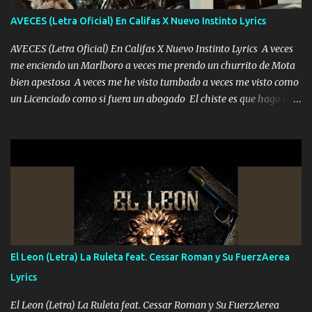
adoro
AVECES (Letra Oficial) En Califas X Nuevo Instinto Lyrics
AVECES (Letra Oficial) En Califas X Nuevo Instinto Lyrics A veces
me enciendo un Marlboro a veces me prendo un churrito de Mota
bien apestosa A veces me he visto tumbado a veces me visto como
un Licenciado como si fuera un abogado El chiste es que hago lo
que quiero pues así soy me mandó yo tengo el control a todos yo
les paro el dedo soy hocicon un malcriado un malandrón Que Les
importa no saben nada falsas las risas las que me miran hay gente
corriente no quieren verte subir de level trucha mis plebes Música
A veces me pongo un sombrero a veces me ven la cachucha de lado
con la mirada siempre en alto A veces me fajó una super o a veces
me fajó una Glock siempre armado todas las generaciones yo
traigo El chiste es que hago lo que quiero pues así soy me mandó
yo tengo el control a todos yo les paro el dedo soy hocicon un
El Leon (Letra) La Ruleta feat. Cessar Roman y Su FuerzAerea
malcriado un malandrón Que Les importa no saben nada falsas
Lyrics
las risas las que me miran hay gente corriente no quieren ve...
El Leon (Letra) La Ruleta feat. Cessar Roman y Su FuerzAerea