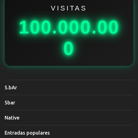
i
VISITAS
o
100.000.00
s
0
S.bAr
Sbar
Native
Entradas populares