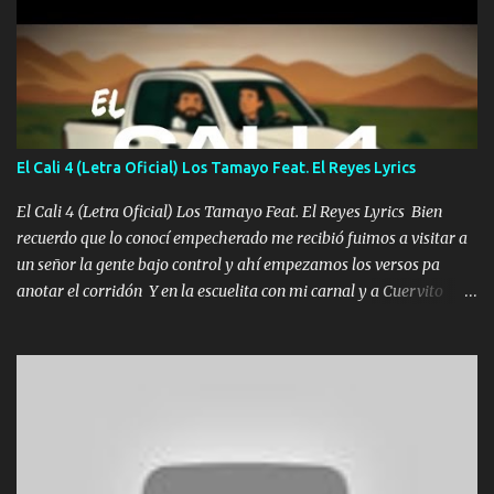
coronamos Se jala los marciales Y sus guitarras ya van sonando
Un gallardo me prendo Para agarrar el vuelo y la mente y
tranquilizando Tomense un buen trago Y así es como empezamos
los versos que voy cantando (Music) A vido alta y bajas La carreta
se atora Pero nunca le aflojamos Ya me han pasado cosas Y
aunque ustedes no sepan Pero la vida es muy corta Hay que
El Cali 4 (Letra Oficial) Los Tamayo Feat. El Reyes Lyrics
echarle chingazos Y seguir trabajando porque nada es...
El Cali 4 (Letra Oficial) Los Tamayo Feat. El Reyes Lyrics Bien
recuerdo que lo conocí empecherado me recibió fuimos a visitar a
un señor la gente bajo control y ahí empezamos los versos pa
anotar el corridón Y en la escuelita con mi carnal y a Cuervito
mandó a saludar la bergacera del Alamar pensó no llegó al final y
aquí se cumplen las reglas no secuestr0 no r0bar De La C giró la
orden nos comanda el doble P bien firmes con Alto PRIETO y la
camisa es color Verde y peleam0s la Bandera por todita a la ciudad
con los drones patrullando la Frontera De Tijuana Bulevares
Bellas Artes me ve en las blancas ya hace falta mi APA FLACO
verde se le extraña pa que sepan Aquí Pura GENTE DE LA RANA 🐸