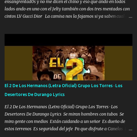
ensangrentad0s y no me dicen el chino y eso que ando en todos
lados ando en uno con el Jelty también con dos tres mentados con
cintos LV Gucci Dior La camisa nos la fajamos si ya saben cual es
tanto suena que ya le ardió a tres la trone con el cable en inglés la
camisa no me quito arriba la F.E.S Los caballos de TRX marcan
702 mo cuenta de banco no cuadra con que yo use bots rompiendo
estándares 110 mil records de pistas no me falta mucho para
verme en las revistas Ya pasé Italia Japón Madrid Milán y también
Francia ropa de 100.000 bolas Louis vuitton es mi fragancia
repleta de presidentes la bolsa estoy en mi pic si no se han dado
cuenta chequeen gráficas del kitch
El 2 De Los Hermanos (Letra Oficial) Grupo Los Torres · Los
Desertores De Durango Lyrics
El 2 De Los Hermanos (Letra Oficial) Grupo Los Torres · Los
Desertores De Durango Lyrics Se miran hombres con tubos Se
mira gente con medios Están cuidando a un señor Es dueño de
estos terrenos Es seguridad del jefe Pa que disfrute a Canelos Es
el DOS de los HERMANOS un cerebro 🧠 inteligente junto con su