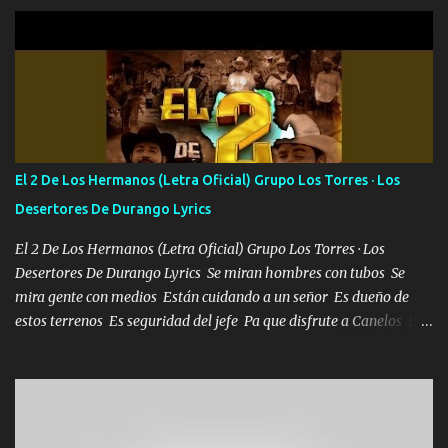
aquí se cumplen las reglas no secuestr0 no r0bar De La C giró la
orden nos comanda el doble P bien firmes con Alto PRIETO y la
camisa es color Verde y peleam0s la Bandera por todita a la ciudad
con los drones patrullando la Frontera De Tijuana Bulevares
Bellas Artes me ve en las blancas ya hace falta mi APA FLACO
verde se le extraña pa que sepan Aquí Pura GENTE DE LA RANA 🐸
POR CLAVE ES EL CALI 4 EN LA CIUDAD TIJUANA Música Al
tirante andamos mi carnal atento a cualquier necesidad no porque
El 2 De Los Hermanos (Letra Oficial) Grupo Los Torres · Los
se ve limpio el camino nos confiamos al andar y nunca con la
Desertores De Durango Lyrics
misma piedra me vuelvo a tropezar Cuando ando de enamorado
en corto me tiró a per...
El 2 De Los Hermanos (Letra Oficial) Grupo Los Torres · Los
Desertores De Durango Lyrics Se miran hombres con tubos Se
mira gente con medios Están cuidando a un señor Es dueño de
estos terrenos Es seguridad del jefe Pa que disfrute a Canelos Es
el DOS de los HERMANOS un cerebro 🧠 inteligente junto con su
hermano el TRES blindado el Estado tiene andan ESPERANDO al
UNO QUE PRONTO ESTARÁ PRESENTE Que no falten las bucanas
ni tampoco las mujeres porque es platica de grandes por eso hay
que estar alegres doy las instrucciones para atender los deberes