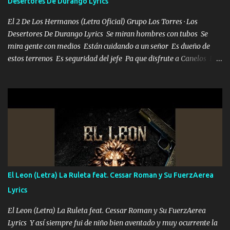
Desertores De Durango Lyrics
bailar Pero es que tengo un par de conciertos más que llenar Se
mueven solo por el interés P...
El 2 De Los Hermanos (Letra Oficial) Grupo Los Torres · Los
Desertores De Durango Lyrics Se miran hombres con tubos Se
mira gente con medios Están cuidando a un señor Es dueño de
estos terrenos Es seguridad del jefe Pa que disfrute a Canelos Es
el DOS de los HERMANOS un cerebro 🧠 inteligente junto con su
hermano el TRES blindado el Estado tiene andan ESPERANDO al
UNO QUE PRONTO ESTARÁ PRESENTE Que no falten las bucanas
ni tampoco las mujeres porque es platica de grandes por eso hay
que estar alegres doy las instrucciones para atender los deberes
Música Si es que salta algún problema de confianza tengo gente
ahí está el Hombre Cuarenta y también Pariente 7 arreglan
cualquier problema no más es cuestión que ordené NOS HACE
FALTA UN HERMANO DE CLAVE ERA EL 24 SIEMPRE FUE UN
El Leon (Letra) La Ruleta feat. Cessar Roman y Su FuerzAerea
HOMBRE VALIENTE POR ALGO M'URIÓ PELEAND0 SIEMPRE
Lyrics
VIO POR LA FAMILIA PARA QUE SIGA EL LEGADO Es el DOS de
los HERMANOS un cerebro inteligente y com...
El Leon (Letra) La Ruleta feat. Cessar Roman y Su FuerzAerea
Lyrics Y así siempre fui de niño bien aventado y muy ocurrente la