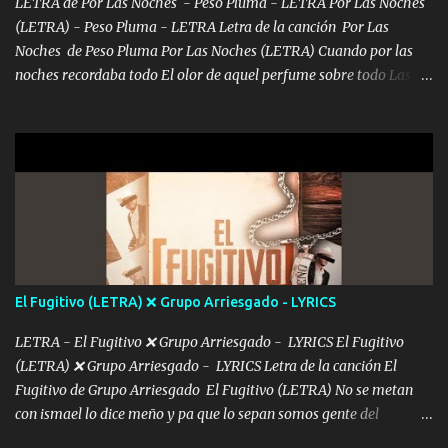
LETRA de Por Las Noches - Peso Pluma - LETRA Por Las Noches
(LETRA) - Peso Pluma - LETRA Letra de la canción Por Las
Noches de Peso Pluma Por Las Noches (LETRA) Cuando por las
noches recordaba todo El olor de aquel perfume sobre todo Las
sábanas blancas donde te escondías dentro. Eres intocable como
joya de oro Esas piernas largas esconderme yo solo Y tus ojos
grandes me perdí en un laberinto. Y pensar... Que tú ya no vas a
estár Pasarán... Solito me dejaras Intentar... Solo un beso y tú te vas
De mi vida... Cómo tú no hay nadie más No hay nadie
más Si te sientes sola no me llames porfa Me pongo sencible e
imagino tu sombra Clase azul es el tequila e interior la ropa Clip
cap la champagne el polvo es color rosa Me contacto un ángel eres
tú mi hermosa La que me alegra los días y sigo tomando Y
El Fugitivo (LETRA) ❌ Grupo Arriesgado - LYRICS
pensar... Que tú ya no vas a estar Pasarán... Solito me dejaras
Intentar... ...
LETRA - El Fugitivo ❌ Grupo Arriesgado - LYRICS El Fugitivo
(LETRA) ❌ Grupo Arriesgado - LYRICS Letra de la canción El
Fugitivo de Grupo Arriesgado El Fugitivo (LETRA) No se metan
con ismael lo dice meño y pa que lo sepan somos gente del
sombrero y la mayiza aquí se respeta pa los rumbos del azache