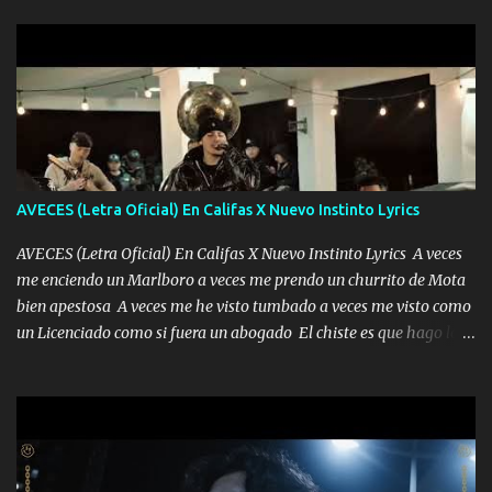
AVECES (Letra Oficial) En Califas X Nuevo Instinto Lyrics
AVECES (Letra Oficial) En Califas X Nuevo Instinto Lyrics A veces
me enciendo un Marlboro a veces me prendo un churrito de Mota
bien apestosa A veces me he visto tumbado a veces me visto como
un Licenciado como si fuera un abogado El chiste es que hago lo
que quiero pues así soy me mandó yo tengo el control a todos yo
les paro el dedo soy hocicon un malcriado un malandrón Que Les
importa no saben nada falsas las risas las que me miran hay gente
corriente no quieren verte subir de level trucha mis plebes Música
A veces me pongo un sombrero a veces me ven la cachucha de lado
con la mirada siempre en alto A veces me fajó una super o a veces