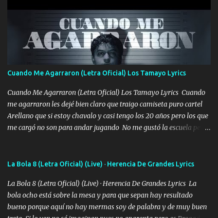
pero eso ya no va a pasar me perderé en la soledad Porque me
mirabas bonito si yo no fui el final feliz el final fue triste pa mí Y
duele no tenerte aquí sabiendo que moría por ti yo y la luna
cantamos y por ti nos embriagamos Quién sabe qué será de mí si
contigo fui muy feliz a lo mejor no lloró pero muy en el fondo te
adoro
Cuando Me Agarraron (Letra Oficial) Los Tamayo Lyrics
Cuando Me Agarraron (Letra Oficial) Los Tamayo Lyrics Cuando
me agarraron les dejé bien claro que traigo camiseta puro cartel
Arellano que si estoy chavalo y casi tengo los 20 años pero los que
me cargó no son para andar jugando No me gustó la escuela pero
las libretas para el otro lado las fuimos mandando Ya nos
difamaron y nos han tachado sigue la vieja guardia y sigue bien
firme el legado que si como me llamó varios ya se han preguntado
La Bola 8 (Letra Oficial) (Live) · Herencia De Grandes Lyrics
Yo Soy El De Las Pacas Sobrino Del Brazo Armad0 Con mi Glock
La Bola 8 (Letra Oficial) (Live) · Herencia De Grandes Lyrics La
fajado y mi R terciado me van a ver allá por TJ para un licenciado
bola ocho está sobre la mesa y para que sepan hay resultado
mando un abrazo andamos al cien Choritas también Música
bueno porque aquí no hay mermas soy de palabra y de muy buen
Ando en la colonia bien acelerado traigo un M2 que nunca me ha