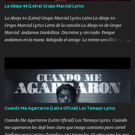
llega para reunirme contigo, tu iluminas mi sendero por siempre
La Abeja 44 (Letra) Grupo Marcial Lyrics
serás mi niño, del amor que yo te tengo es co...
La Abeja 44 (Letra) Grupo Marcial Lyrics Letra La Abeja 44 -
Grupo Marcial Lyrics Letra de la canción La Abeja 44 de Grupo
Marcial Andamos trankilitos Discretos y sin ruido Porque
andamos en la mana Relajado el amigo Lo miran sencillito Con
una Glock bien fajada Lo miran relajado La vida disfrutando Y la
gente siempre criticando Nos miran algo bueno Ya sera ropa,
diamante lo que me cuelgan en el cuello (Chorus) Y cuando
coronamos Se jala los marciales Y sus guitarras ya van sonando
Un gallardo me prendo Para agarrar el vuelo y la mente y
tranquilizando Tomense un buen trago Y así es como empezamos
los versos que voy cantando (Music) A vido alta y bajas La carreta
se atora Pero nunca le aflojamos Ya me han pasado cosas Y
aunque ustedes no sepan Pero la vida es muy corta Hay que
Cuando Me Agarraron (Letra Oficial) Los Tamayo Lyrics
echarle chingazos Y seguir trabajando porque nada es...
Cuando Me Agarraron (Letra Oficial) Los Tamayo Lyrics Cuando
me agarraron les dejé bien claro que traigo camiseta puro cartel
Arellano que si estoy chavalo y casi tengo los 20 años pero los que