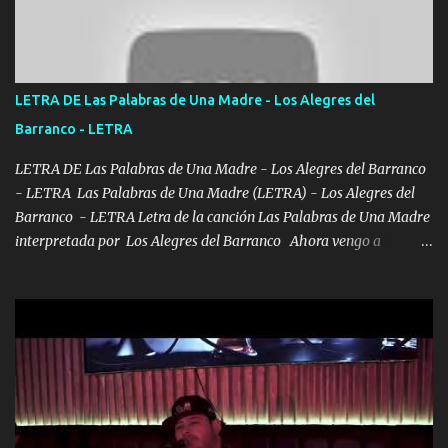
Música Si es que salta algún problema de confianza tengo gente
ahí está el Hombre Cuarenta y también Pariente 7 arreglan
cualquier problema no más es cuestión que ordené NOS HACE
FALTA UN HERMANO DE CLAVE ERA EL 24 SIEMPRE FUE UN
LETRA DE Las Palabras de Una Madre - Los Alegres del
HOMBRE VALIENTE POR ALGO M'URIÓ PELEAND0 SIEMPRE
Barranco - LETRA
VIO POR LA FAMILIA PARA QUE SIGA EL LEGADO Es el DOS de
los HERMANOS un cerebro inteligente y com...
LETRA DE Las Palabras de Una Madre - Los Alegres del Barranco
- LETRA Las Palabras de Una Madre (LETRA) - Los Alegres del
Barranco - LETRA Letra de la canción Las Palabras de Una Madre
interpretada por Los Alegres del Barranco Ahora vengo a
visitarte, a tu txumba a saludarte, se que del cielo me vez y desde
halla has de cuidarme, son palabras de una madre, que lleva en el
viento a su hijo y aunque ahora ya este con Dios el destino así lo
quiso, él tiempo sigue pasando y nunca te olvidaremos, aquí
seguiré esperando hasta volvernos a vernos El recuerdo que yo
tengo de mi mente no se va, en mi corazón me llevo lo mismo que
tu papá, a veces me pongo triste porque no puedo mirarte, mas se
que tu me escuchas porque tu eres mi gran ángel, El desespero me