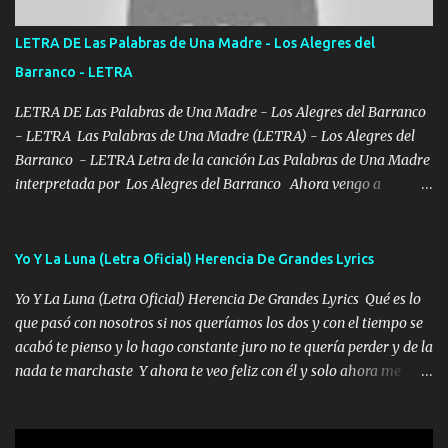
POR CLAVE ES EL CALI 4 EN LA CIUDAD TIJUANA Música Al
tirante andamos mi carnal atento a cualquier necesidad no porque
LETRA DE Las Palabras de Una Madre - Los Alegres del
se ve limpio el camino nos confiamos al andar y nunca con la
Barranco - LETRA
misma piedra me vuelvo a tropezar Cuando ando de enamorado
en corto me tiró a per...
LETRA DE Las Palabras de Una Madre - Los Alegres del Barranco
- LETRA Las Palabras de Una Madre (LETRA) - Los Alegres del
Barranco - LETRA Letra de la canción Las Palabras de Una Madre
interpretada por Los Alegres del Barranco Ahora vengo a
visitarte, a tu txumba a saludarte, se que del cielo me vez y desde
halla has de cuidarme, son palabras de una madre, que lleva en el
viento a su hijo y aunque ahora ya este con Dios el destino así lo
Yo Y La Luna (Letra Oficial) Herencia De Grandes Lyrics
quiso, él tiempo sigue pasando y nunca te olvidaremos, aquí
Yo Y La Luna (Letra Oficial) Herencia De Grandes Lyrics Qué es lo
seguiré esperando hasta volvernos a vernos El recuerdo que yo
que pasó con nosotros si nos queríamos los dos y con el tiempo se
tengo de mi mente no se va, en mi corazón me llevo lo mismo que
acabó te pienso y lo hago constante juro no te quería perder y de la
tu papá, a veces me pongo triste porque no puedo mirarte, mas se
nada te marchaste Y ahora te veo feliz con él y solo ahora me
que tu me escuchas porque tu eres mi gran ángel, El desespero me
quedé yo y la luna cantamos y por ti nos embriagamos' Quién
llega para reunirme contigo, tu iluminas mi sendero por siempre
sabe que será de mí si contigo fue muy feliz a lo mejor no lloro
serás mi niño, del amor que yo te tengo es co...
pero muy en el fondo te adoro' Música Me muero por ir a buscarte