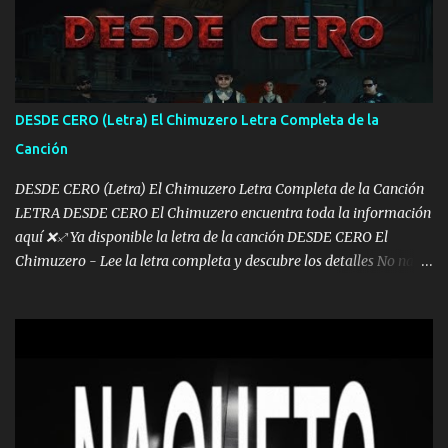
otra Música Surcando bien mi camino voy por mi línea no veo a
los lados aquel que no corre vuela no se me duerm voy chicoteado
Ya pasé varias hazañas ya tienen rato que me agarran el colmillo
de este León los estatales no sé esperaron Al tiro esta la PrimiZa
también la nueve que cargo al lado doy la mano al que su amigo y
DESDE CERO (Letra) El Chimuzero Letra Completa de la
al traicionero damos pa abajo Y No me paran aquí hay pa más
Canción
pues hay charola les voy a dar hasta topar pues no hay de otra...
DESDE CERO (Letra) El Chimuzero Letra Completa de la Canción
LETRA DESDE CERO El Chimuzero encuentra toda la información
aquí ❌♐ Ya disponible la letra de la canción DESDE CERO El
Chimuzero - Lee la letra completa y descubre los detalles No nací
en cuna de oro , Pero Andamos Firmes Buscando el Billete. Cómo
Vengo desde Cero Se que Solo Plata. No es lo Suficiente, Soy De
muy Pocos amigos los que están conmigo las Gracias por todo , Mi
Mesa será Compartida con los que Estuvieron Cuando estuve Solo.
❌ www.elnorteduro.com ❌ Yo No limito los Sueños , si no existe
Uno pues Hallamos Modos , Si me caigo me Levanto, Aprendo Del
Error Y me sacudo El Lodo ❌ www.elnorteduro.com ❌ El Dinero