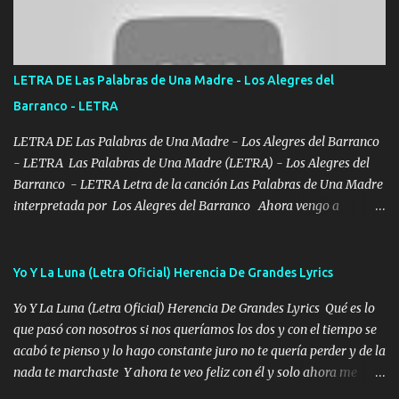
Bellas Artes me ve en las blancas ya hace falta mi APA FLACO
verde se le extraña pa que sepan Aquí Pura GENTE DE LA RANA 🐸
POR CLAVE ES EL CALI 4 EN LA CIUDAD TIJUANA Música Al
tirante andamos mi carnal atento a cualquier necesidad no porque
LETRA DE Las Palabras de Una Madre - Los Alegres del
se ve limpio el camino nos confiamos al andar y nunca con la
Barranco - LETRA
misma piedra me vuelvo a tropezar Cuando ando de enamorado
en corto me tiró a per...
LETRA DE Las Palabras de Una Madre - Los Alegres del Barranco
- LETRA Las Palabras de Una Madre (LETRA) - Los Alegres del
Barranco - LETRA Letra de la canción Las Palabras de Una Madre
interpretada por Los Alegres del Barranco Ahora vengo a
visitarte, a tu txumba a saludarte, se que del cielo me vez y desde
halla has de cuidarme, son palabras de una madre, que lleva en el
viento a su hijo y aunque ahora ya este con Dios el destino así lo
Yo Y La Luna (Letra Oficial) Herencia De Grandes Lyrics
quiso, él tiempo sigue pasando y nunca te olvidaremos, aquí
Yo Y La Luna (Letra Oficial) Herencia De Grandes Lyrics Qué es lo
seguiré esperando hasta volvernos a vernos El recuerdo que yo
que pasó con nosotros si nos queríamos los dos y con el tiempo se
tengo de mi mente no se va, en mi corazón me llevo lo mismo que
acabó te pienso y lo hago constante juro no te quería perder y de la
tu papá, a veces me pongo triste porque no puedo mirarte, mas se
nada te marchaste Y ahora te veo feliz con él y solo ahora me
que tu me escuchas porque tu eres mi gran ángel, El desespero me
quedé yo y la luna cantamos y por ti nos embriagamos' Quién
llega para reunirme contigo, tu iluminas mi sendero por siempre