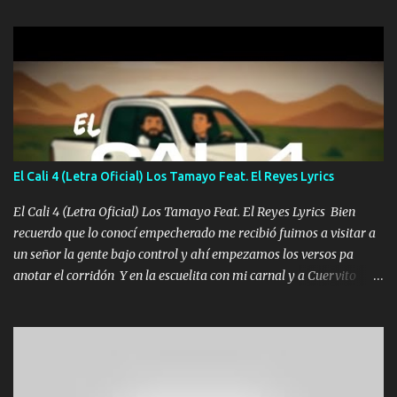
gente siempre criticando Nos miran algo bueno Ya sera ropa,
diamante lo que me cuelgan en el cuello (Chorus) Y cuando
coronamos Se jala los marciales Y sus guitarras ya van sonando
Un gallardo me prendo Para agarrar el vuelo y la mente y
tranquilizando Tomense un buen trago Y así es como empezamos
los versos que voy cantando (Music) A vido alta y bajas La carreta
se atora Pero nunca le aflojamos Ya me han pasado cosas Y
aunque ustedes no sepan Pero la vida es muy corta Hay que
El Cali 4 (Letra Oficial) Los Tamayo Feat. El Reyes Lyrics
echarle chingazos Y seguir trabajando porque nada es...
El Cali 4 (Letra Oficial) Los Tamayo Feat. El Reyes Lyrics Bien
recuerdo que lo conocí empecherado me recibió fuimos a visitar a
un señor la gente bajo control y ahí empezamos los versos pa
anotar el corridón Y en la escuelita con mi carnal y a Cuervito
mandó a saludar la bergacera del Alamar pensó no llegó al final y
aquí se cumplen las reglas no secuestr0 no r0bar De La C giró la
orden nos comanda el doble P bien firmes con Alto PRIETO y la
camisa es color Verde y peleam0s la Bandera por todita a la ciudad
con los drones patrullando la Frontera De Tijuana Bulevares