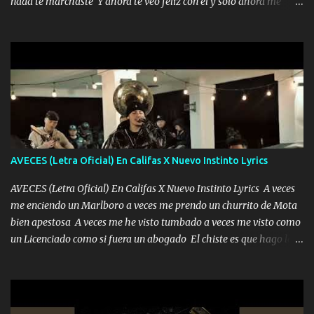
nada te marchaste Y ahora te veo feliz con él y solo ahora me
encierra princesa tu sabes que nunca saldras de mi mente Ella era
quedé yo y la luna cantamos y por ti nos embriagamos' Quién
la peligro...
sabe que será de mí si contigo fue muy feliz a lo mejor no lloro
pero muy en el fondo te adoro' Música Me muero por ir a buscarte
pero eso ya no va a pasar me perderé en la soledad Porque me
mirabas bonito si yo no fui el final feliz el final fue triste pa mí Y
duele no tenerte aquí sabiendo que moría por ti yo y la luna
cantamos y por ti nos embriagamos Quién sabe qué será de mí si
contigo fui muy feliz a lo mejor no lloró pero muy en el fondo te
adoro
AVECES (Letra Oficial) En Califas X Nuevo Instinto Lyrics
AVECES (Letra Oficial) En Califas X Nuevo Instinto Lyrics A veces
me enciendo un Marlboro a veces me prendo un churrito de Mota
bien apestosa A veces me he visto tumbado a veces me visto como
un Licenciado como si fuera un abogado El chiste es que hago lo
que quiero pues así soy me mandó yo tengo el control a todos yo
les paro el dedo soy hocicon un malcriado un malandrón Que Les
importa no saben nada falsas las risas las que me miran hay gente
corriente no quieren verte subir de level trucha mis plebes Música