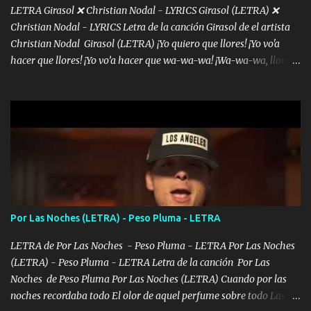
LETRA Girasol ❌ Christian Nodal - LYRICS Girasol (LETRA) ❌
Christian Nodal - LYRICS Letra de la canción Girasol de el artista
Christian Nodal Girasol (LETRA) ¡Yo quiero que llores! ¡Yo vo'a
hacer que llores! ¡Yo vo’a hacer que wa-wa-wa! ¡Wa-wa-wa, llores!
Hoy me levanté bromista y me tienes que aguantar No quiero
bromear contigo, de ti quiero bromear Tú eres un chiste, cabrón,
cada que intentas cantar Cada que intentas rapear, cada que
intentas rimar Pobre payaso que usa a todo el mundo pa' conectar
con la gente Dices "Latino Gang" pero pisas a to'a tu gente Pa’ dar
mensajes, m'ijo, hay quе ser coherentеs Si tú no eres artista, al
menos se prudente Hoy me sabe a mierda, traigo un Balvin en los
dientes Por falta de empatía le toca ser resiliente ¿Acaso eres
consciente de los followers que mueves? Parcerito, abre los ojos y
Por Las Noches (LETRA) - Peso Pluma - LETRA
ve el poder que tienes Otro chiste malo son los nombres de tus
álbum's "José, vibras colores con la energía del diablo " ¿Si ...
LETRA de Por Las Noches - Peso Pluma - LETRA Por Las Noches
(LETRA) - Peso Pluma - LETRA Letra de la canción Por Las
Noches de Peso Pluma Por Las Noches (LETRA) Cuando por las
noches recordaba todo El olor de aquel perfume sobre todo Las