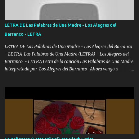
Ando en la colonia bien acelerado traigo un M2 que nunca me ha
fallado para mi compadre mandó un fuerte abrazo también al
Especial sabe que lo apreciamos En los mejores antros me verán
LETRA DE Las Palabras de Una Madre - Los Alegres del
tomando con mujeres hermosas y botellas destapando siempre
Barranco - LETRA
bien cuidado bien atrabancado y a los que me conocen ya saben de
lo que hablo Entre lob...
LETRA DE Las Palabras de Una Madre - Los Alegres del Barranco
- LETRA Las Palabras de Una Madre (LETRA) - Los Alegres del
Barranco - LETRA Letra de la canción Las Palabras de Una Madre
interpretada por Los Alegres del Barranco Ahora vengo a
visitarte, a tu txumba a saludarte, se que del cielo me vez y desde
halla has de cuidarme, son palabras de una madre, que lleva en el
viento a su hijo y aunque ahora ya este con Dios el destino así lo
quiso, él tiempo sigue pasando y nunca te olvidaremos, aquí
seguiré esperando hasta volvernos a vernos El recuerdo que yo
tengo de mi mente no se va, en mi corazón me llevo lo mismo que
tu papá, a veces me pongo triste porque no puedo mirarte, mas se
que tu me escuchas porque tu eres mi gran ángel, El desespero me
llega para reunirme contigo, tu iluminas mi sendero por siempre