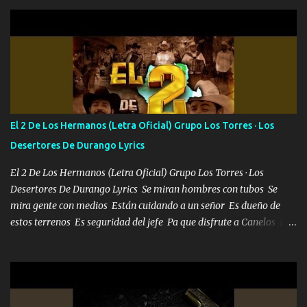
camisa no me quito arriba la F.E.S Los caballos de TRX marcan
702 mo cuenta de banco no cuadra con que yo use bots rompiendo
estándares 110 mil records de pistas no me falta mucho para
verme en las revistas Ya pasé Italia Japón Madrid Milán y también
Francia ropa de 100.000 bolas Louis vuitton es mi fragancia
repleta de presidentes la bolsa estoy en mi pic si no se han dado
cuenta chequeen gráficas del kitch
El 2 De Los Hermanos (Letra Oficial) Grupo Los Torres · Los
Desertores De Durango Lyrics
El 2 De Los Hermanos (Letra Oficial) Grupo Los Torres · Los
Desertores De Durango Lyrics Se miran hombres con tubos Se
mira gente con medios Están cuidando a un señor Es dueño de
estos terrenos Es seguridad del jefe Pa que disfrute a Canelos Es
el DOS de los HERMANOS un cerebro 🧠 inteligente junto con su
hermano el TRES blindado el Estado tiene andan ESPERANDO al
UNO QUE PRONTO ESTARÁ PRESENTE Que no falten las bucanas
ni tampoco las mujeres porque es platica de grandes por eso hay
que estar alegres doy las instrucciones para atender los deberes