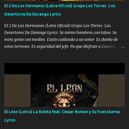
escribiendo y la otra me va a llamar Quiere que vaya a verla y que
El 2 De Los Hermanos (Letra Oficial) Grupo Los Torres · Los
la invite a cenar Otras más me están pidiendo que las saque a
Desertores De Durango Lyrics
bailar Pero es que tengo un par de conciertos más que llenar Se
mueven solo por el interés P...
El 2 De Los Hermanos (Letra Oficial) Grupo Los Torres · Los
Desertores De Durango Lyrics Se miran hombres con tubos Se
mira gente con medios Están cuidando a un señor Es dueño de
estos terrenos Es seguridad del jefe Pa que disfrute a Canelos Es
el DOS de los HERMANOS un cerebro 🧠 inteligente junto con su
hermano el TRES blindado el Estado tiene andan ESPERANDO al
UNO QUE PRONTO ESTARÁ PRESENTE Que no falten las bucanas
ni tampoco las mujeres porque es platica de grandes por eso hay
que estar alegres doy las instrucciones para atender los deberes
Música Si es que salta algún problema de confianza tengo gente
ahí está el Hombre Cuarenta y también Pariente 7 arreglan
cualquier problema no más es cuestión que ordené NOS HACE
FALTA UN HERMANO DE CLAVE ERA EL 24 SIEMPRE FUE UN
El Leon (Letra) La Ruleta feat. Cessar Roman y Su FuerzAerea
HOMBRE VALIENTE POR ALGO M'URIÓ PELEAND0 SIEMPRE
Lyrics
VIO POR LA FAMILIA PARA QUE SIGA EL LEGADO Es el DOS de