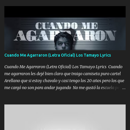
gente siempre criticando Nos miran algo bueno Ya sera ropa,
diamante lo que me cuelgan en el cuello (Chorus) Y cuando
coronamos Se jala los marciales Y sus guitarras ya van sonando
Un gallardo me prendo Para agarrar el vuelo y la mente y
tranquilizando Tomense un buen trago Y así es como empezamos
los versos que voy cantando (Music) A vido alta y bajas La carreta
se atora Pero nunca le aflojamos Ya me han pasado cosas Y
aunque ustedes no sepan Pero la vida es muy corta Hay que
Cuando Me Agarraron (Letra Oficial) Los Tamayo Lyrics
echarle chingazos Y seguir trabajando porque nada es...
Cuando Me Agarraron (Letra Oficial) Los Tamayo Lyrics Cuando
me agarraron les dejé bien claro que traigo camiseta puro cartel
Arellano que si estoy chavalo y casi tengo los 20 años pero los que
me cargó no son para andar jugando No me gustó la escuela pero
las libretas para el otro lado las fuimos mandando Ya nos
difamaron y nos han tachado sigue la vieja guardia y sigue bien
firme el legado que si como me llamó varios ya se han preguntado
Yo Soy El De Las Pacas Sobrino Del Brazo Armad0 Con mi Glock
fajado y mi R terciado me van a ver allá por TJ para un licenciado
mando un abrazo andamos al cien Choritas también Música