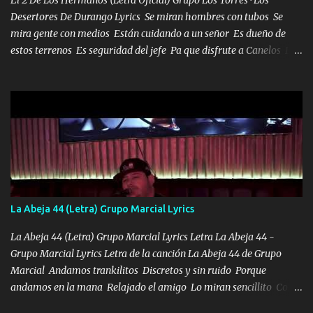
Desertores De Durango Lyrics Se miran hombres con tubos Se
mira gente con medios Están cuidando a un señor Es dueño de
estos terrenos Es seguridad del jefe Pa que disfrute a Canelos Es
el DOS de los HERMANOS un cerebro 🧠 inteligente junto con su
hermano el TRES blindado el Estado tiene andan ESPERANDO al
UNO QUE PRONTO ESTARÁ PRESENTE Que no falten las bucanas
ni tampoco las mujeres porque es platica de grandes por eso hay
que estar alegres doy las instrucciones para atender los deberes
Música Si es que salta algún problema de confianza tengo gente
ahí está el Hombre Cuarenta y también Pariente 7 arreglan
cualquier problema no más es cuestión que ordené NOS HACE
FALTA UN HERMANO DE CLAVE ERA EL 24 SIEMPRE FUE UN
La Abeja 44 (Letra) Grupo Marcial Lyrics
HOMBRE VALIENTE POR ALGO M'URIÓ PELEAND0 SIEMPRE
VIO POR LA FAMILIA PARA QUE SIGA EL LEGADO Es el DOS de
La Abeja 44 (Letra) Grupo Marcial Lyrics Letra La Abeja 44 -
los HERMANOS un cerebro inteligente y com...
Grupo Marcial Lyrics Letra de la canción La Abeja 44 de Grupo
Marcial Andamos trankilitos Discretos y sin ruido Porque
andamos en la mana Relajado el amigo Lo miran sencillito Con
una Glock bien fajada Lo miran relajado La vida disfrutando Y la