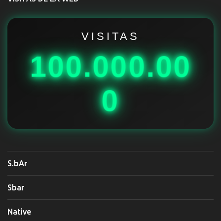
a
r
i
VISITAS
o
100.000.00
s
0
S.bAr
Sbar
Native