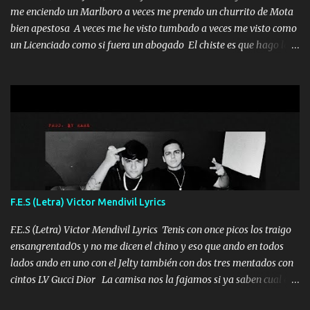
me enciendo un Marlboro a veces me prendo un churrito de Mota
bien apestosa A veces me he visto tumbado a veces me visto como
un Licenciado como si fuera un abogado El chiste es que hago lo
que quiero pues así soy me mandó yo tengo el control a todos yo
les paro el dedo soy hocicon un malcriado un malandrón Que Les
importa no saben nada falsas las risas las que me miran hay gente
corriente no quieren verte subir de level trucha mis plebes Música
A veces me pongo un sombrero a veces me ven la cachucha de lado
con la mirada siempre en alto A veces me fajó una super o a veces
me fajó una Glock siempre armado todas las generaciones yo
traigo El chiste es que hago lo que quiero pues así soy me mandó
yo tengo el control a todos yo les paro el dedo soy hocicon un
F.E.S (Letra) Victor Mendivil Lyrics
malcriado un malandrón Que Les importa no saben nada falsas
las risas las que me miran hay gente corriente no quieren ve...
F.E.S (Letra) Victor Mendivil Lyrics Tenis con once picos los traigo
ensangrentad0s y no me dicen el chino y eso que ando en todos
lados ando en uno con el Jelty también con dos tres mentados con
cintos LV Gucci Dior La camisa nos la fajamos si ya saben cual es
tanto suena que ya le ardió a tres la trone con el cable en inglés la