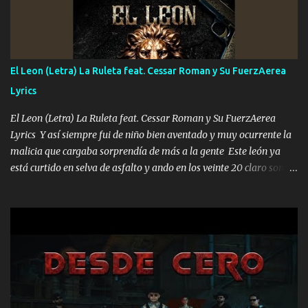
Música Si es que salta algún problema de confianza tengo gente
ahí está el Hombre Cuarenta y también Pariente 7 arreglan
cualquier problema no más es cuestión que ordené NOS HACE
FALTA UN HERMANO DE CLAVE ERA EL 24 SIEMPRE FUE UN
El Leon (Letra) La Ruleta feat. Cessar Roman y Su FuerzAerea
HOMBRE VALIENTE POR ALGO M'URIÓ PELEAND0 SIEMPRE
Lyrics
VIO POR LA FAMILIA PARA QUE SIGA EL LEGADO Es el DOS de
los HERMANOS un cerebro inteligente y com...
El Leon (Letra) La Ruleta feat. Cessar Roman y Su FuerzAerea
Lyrics Y así siempre fui de niño bien aventado y muy ocurrente la
malicia que cargaba sorprendía de más a la gente Este león ya
está curtido en selva de asfalto y ando en los veinte 20 claro son
mis años Leon mi clave por si hay pendiente Tranquilo me la
navego ando en lo mío sin ni un pendiente si hay problemas lo
arreglamos padrino yo brincó en caliente Y No me paran aquí hay
pa más pues hay charola les voy a dar hasta topar pues no hay de
otra Música Surcando bien mi camino voy por mi línea no veo a
los lados aquel que no corre vuela no se me duerm voy chicoteado
Ya pasé varias hazañas ya tienen rato que me agarran el colmillo
de este León los estatales no sé esperaron Al tiro esta la PrimiZa