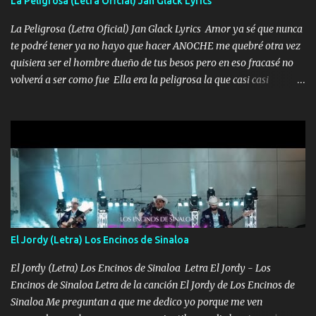
La Peligrosa (Letra Oficial) Jan Glack Lyrics
serás mi niño, del amor que yo te tengo es co...
La Peligrosa (Letra Oficial) Jan Glack Lyrics Amor ya sé que nunca
te podré tener ya no hayo que hacer ANOCHE me quebré otra vez
quisiera ser el hombre dueño de tus besos pero en eso fracasé no
volverá a ser como fue Ella era la peligrosa la que casi casi
convertí en mi esposa la que no importaba si llegaba tarde se
ponía contenta con un par de rosas Y aunque pasen cien años cien
años solo pienso en ti mami no me crees se que no me crees
Música Amar me duele estoy rodeado de mujeres pero solo
quieren billetes y yo que solo ocupo verte Recuerdo echábamos
pasión en la troca tus labios besándome yo quitándote la ropa no
quiero que sea nunca con otra yo quiero llevarte a la Luna y si
quieres en ese momento te pido que seas mi esposa Chingada
madre no quiero dejar de tenerte no ayuda la p'uta loquera y al
El Jordy (Letra) Los Encinos de Sinaloa
chile quisiera ser menos de ti dependiente la pinche tristeza me
encierra princesa tu sabes que nunca saldras de mi mente Ella era
El Jordy (Letra) Los Encinos de Sinaloa Letra El Jordy - Los
la peligro...
Encinos de Sinaloa Letra de la canción El Jordy de Los Encinos de
Sinaloa Me preguntan a que me dedico yo porque me ven