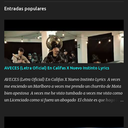
Entradas populares
AVECES (Letra Oficial) En Califas X Nuevo Instinto Lyrics
AVECES (Letra Oficial) En Califas X Nuevo Instinto Lyrics A veces
me enciendo un Marlboro a veces me prendo un churrito de Mota
bien apestosa A veces me he visto tumbado a veces me visto como
un Licenciado como si fuera un abogado El chiste es que hago lo
que quiero pues así soy me mandó yo tengo el control a todos yo
les paro el dedo soy hocicon un malcriado un malandrón Que Les
importa no saben nada falsas las risas las que me miran hay gente
corriente no quieren verte subir de level trucha mis plebes Música