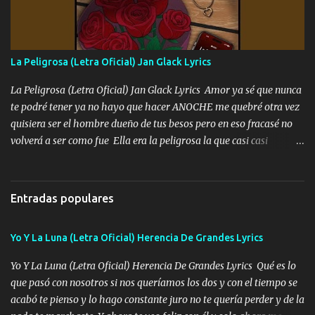
mando un abrazo andamos al cien Choritas también Música
Ando en la colonia bien acelerado traigo un M2 que nunca me ha
fallado para mi compadre mandó un fuerte abrazo también al
Especial sabe que lo apreciamos En los mejores antros me verán
La Peligrosa (Letra Oficial) Jan Glack Lyrics
tomando con mujeres hermosas y botellas destapando siempre
bien cuidado bien atrabancado y a los que me conocen ya saben de
La Peligrosa (Letra Oficial) Jan Glack Lyrics Amor ya sé que nunca
lo que hablo Entre lob...
te podré tener ya no hayo que hacer ANOCHE me quebré otra vez
quisiera ser el hombre dueño de tus besos pero en eso fracasé no
volverá a ser como fue Ella era la peligrosa la que casi casi
convertí en mi esposa la que no importaba si llegaba tarde se
ponía contenta con un par de rosas Y aunque pasen cien años cien
años solo pienso en ti mami no me crees se que no me crees
Entradas populares
Música Amar me duele estoy rodeado de mujeres pero solo
quieren billetes y yo que solo ocupo verte Recuerdo echábamos
Yo Y La Luna (Letra Oficial) Herencia De Grandes Lyrics
pasión en la troca tus labios besándome yo quitándote la ropa no
quiero que sea nunca con otra yo quiero llevarte a la Luna y si
Yo Y La Luna (Letra Oficial) Herencia De Grandes Lyrics Qué es lo
quieres en ese momento te pido que seas mi esposa Chingada
que pasó con nosotros si nos queríamos los dos y con el tiempo se
madre no quiero dejar de tenerte no ayuda la p'uta loquera y al
acabó te pienso y lo hago constante juro no te quería perder y de la
chile quisiera ser menos de ti dependiente la pinche tristeza me