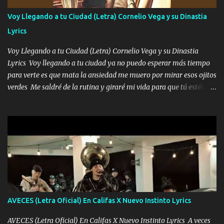
contéstame la llamada pa dedicarte unas bonitas palabras así
Voy Llegando a tu Ciudad (Letra) Cornelio Vega y su Dinastia
borracho me animo a decirte todo y puedo describirlo mucho que
Lyrics
me encantes Decirte que me siento muy feliz y emocionado por
tenerte aquí espero que quiera...
Voy Llegando a tu Ciudad (Letra) Cornelio Vega y su Dinastia
Lyrics Voy llegando a tu ciudad ya no puedo esperar más tiempo
para verte es que mata la ansiedad me muero por mirar esos ojitos
verdes Me saldré de la rutina y giraré mi vida para que tú estés en
ella como debe ser Yo sé que eres conocida que varios te tiran pero
no merecen y dile ya a tus amigas que no te presenten con más
pequeñeces Aquí estoy no dejaré que se te acerquen nadie porque
solo yo tendre el candado 🔒 del amor ❤️ Música Mil y un besos
para dar ya estando en tu ciudad no habrá quien lo detenga si las
copas van de más vayamos a un lugar y cerremos las puertas
Entre alcohol y besos se va incrementado el Fuego en esa
habitación ya no mires más el reloj Única por donde vas me curas
tú mi mal moviendo tu silueta no hay otra que te sea igual te ves
AVECES (Letra Oficial) En Califas X Nuevo Instinto Lyrics
tan especial por eso es que me tientas Aquí estoy no dejaré que se
te acerque nadie porque solo yo tendre el candado 🔒 del a...
AVECES (Letra Oficial) En Califas X Nuevo Instinto Lyrics A veces