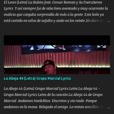
los HERMANOS un cerebro inteligente y com...
El Leon (Letra) La Ruleta feat. Cessar Roman y Su FuerzAerea
Lyrics Y así siempre fui de niño bien aventado y muy ocurrente la
malicia que cargaba sorprendía de más a la gente Este león ya
está curtido en selva de asfalto y ando en los veinte 20 claro son
mis años Leon mi clave por si hay pendiente Tranquilo me la
navego ando en lo mío sin ni un pendiente si hay problemas lo
arreglamos padrino yo brincó en caliente Y No me paran aquí hay
pa más pues hay charola les voy a dar hasta topar pues no hay de
otra Música Surcando bien mi camino voy por mi línea no veo a
los lados aquel que no corre vuela no se me duerm voy chicoteado
Ya pasé varias hazañas ya tienen rato que me agarran el colmillo
de este León los estatales no sé esperaron Al tiro esta la PrimiZa
también la nueve que cargo al lado doy la mano al que su amigo y
La Abeja 44 (Letra) Grupo Marcial Lyrics
al traicionero damos pa abajo Y No me paran aquí hay pa más
pues hay charola les voy a dar hasta topar pues no hay de otra...
La Abeja 44 (Letra) Grupo Marcial Lyrics Letra La Abeja 44 -
Grupo Marcial Lyrics Letra de la canción La Abeja 44 de Grupo
Marcial Andamos trankilitos Discretos y sin ruido Porque
andamos en la mana Relajado el amigo Lo miran sencillito Con
una Glock bien fajada Lo miran relajado La vida disfrutando Y la