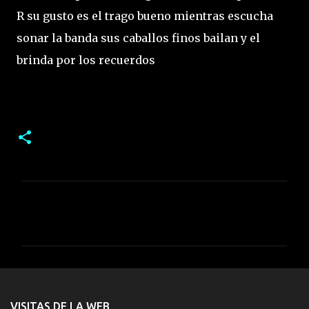
R su gusto es el trago bueno mientras escucha
sonar la banda sus caballos finos bailan y el
brinda por los recuerdos
C
o
m
e
n
t
VISITAS DE LA WEB