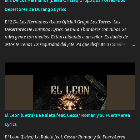
El 2 De Los Hermanos (Letra Oficial) Grupo Los Torres · Los
Desertores De Durango Lyrics
El 2 De Los Hermanos (Letra Oficial) Grupo Los Torres · Los
Desertores De Durango Lyrics Se miran hombres con tubos Se
mira gente con medios Están cuidando a un señor Es dueño de
estos terrenos Es seguridad del jefe Pa que disfrute a Canelos Es
el DOS de los HERMANOS un cerebro 🧠 inteligente junto con su
hermano el TRES blindado el Estado tiene andan ESPERANDO al
UNO QUE PRONTO ESTARÁ PRESENTE Que no falten las bucanas
ni tampoco las mujeres porque es platica de grandes por eso hay
que estar alegres doy las instrucciones para atender los deberes
Música Si es que salta algún problema de confianza tengo gente
ahí está el Hombre Cuarenta y también Pariente 7 arreglan
cualquier problema no más es cuestión que ordené NOS HACE
FALTA UN HERMANO DE CLAVE ERA EL 24 SIEMPRE FUE UN
El Leon (Letra) La Ruleta feat. Cessar Roman y Su FuerzAerea
HOMBRE VALIENTE POR ALGO M'URIÓ PELEAND0 SIEMPRE
Lyrics
VIO POR LA FAMILIA PARA QUE SIGA EL LEGADO Es el DOS de
los HERMANOS un cerebro inteligente y com...
El Leon (Letra) La Ruleta feat. Cessar Roman y Su FuerzAerea