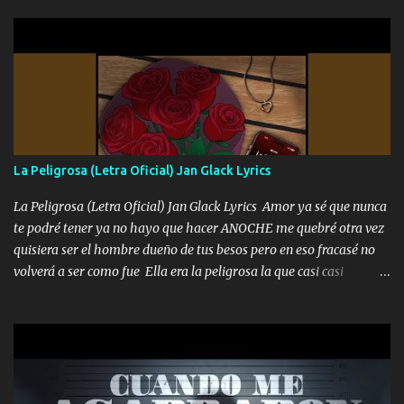
gente siempre criticando Nos miran algo bueno Ya sera ropa,
diamante lo que me cuelgan en el cuello (Chorus) Y cuando
coronamos Se jala los marciales Y sus guitarras ya van sonando
Un gallardo me prendo Para agarrar el vuelo y la mente y
tranquilizando Tomense un buen trago Y así es como empezamos
los versos que voy cantando (Music) A vido alta y bajas La carreta
se atora Pero nunca le aflojamos Ya me han pasado cosas Y
aunque ustedes no sepan Pero la vida es muy corta Hay que
La Peligrosa (Letra Oficial) Jan Glack Lyrics
echarle chingazos Y seguir trabajando porque nada es...
La Peligrosa (Letra Oficial) Jan Glack Lyrics Amor ya sé que nunca
te podré tener ya no hayo que hacer ANOCHE me quebré otra vez
quisiera ser el hombre dueño de tus besos pero en eso fracasé no
volverá a ser como fue Ella era la peligrosa la que casi casi
convertí en mi esposa la que no importaba si llegaba tarde se
ponía contenta con un par de rosas Y aunque pasen cien años cien
años solo pienso en ti mami no me crees se que no me crees
Música Amar me duele estoy rodeado de mujeres pero solo
quieren billetes y yo que solo ocupo verte Recuerdo echábamos
pasión en la troca tus labios besándome yo quitándote la ropa no