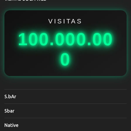
a
r
i
VISITAS
o
100.000.00
s
0
S.bAr
Sbar
Native