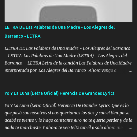
Bellas Artes me ve en las blancas ya hace falta mi APA FLACO
verde se le extraña pa que sepan Aquí Pura GENTE DE LA RANA 🐸
POR CLAVE ES EL CALI 4 EN LA CIUDAD TIJUANA Música Al
tirante andamos mi carnal atento a cualquier necesidad no porque
LETRA DE Las Palabras de Una Madre - Los Alegres del
se ve limpio el camino nos confiamos al andar y nunca con la
Barranco - LETRA
misma piedra me vuelvo a tropezar Cuando ando de enamorado
en corto me tiró a per...
LETRA DE Las Palabras de Una Madre - Los Alegres del Barranco
- LETRA Las Palabras de Una Madre (LETRA) - Los Alegres del
Barranco - LETRA Letra de la canción Las Palabras de Una Madre
interpretada por Los Alegres del Barranco Ahora vengo a
visitarte, a tu txumba a saludarte, se que del cielo me vez y desde
halla has de cuidarme, son palabras de una madre, que lleva en el
viento a su hijo y aunque ahora ya este con Dios el destino así lo
Yo Y La Luna (Letra Oficial) Herencia De Grandes Lyrics
quiso, él tiempo sigue pasando y nunca te olvidaremos, aquí
Yo Y La Luna (Letra Oficial) Herencia De Grandes Lyrics Qué es lo
seguiré esperando hasta volvernos a vernos El recuerdo que yo
que pasó con nosotros si nos queríamos los dos y con el tiempo se
tengo de mi mente no se va, en mi corazón me llevo lo mismo que
acabó te pienso y lo hago constante juro no te quería perder y de la
tu papá, a veces me pongo triste porque no puedo mirarte, mas se
nada te marchaste Y ahora te veo feliz con él y solo ahora me
que tu me escuchas porque tu eres mi gran ángel, El desespero me
quedé yo y la luna cantamos y por ti nos embriagamos' Quién
llega para reunirme contigo, tu iluminas mi sendero por siempre