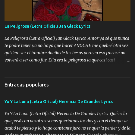
mando un abrazo andamos al cien Choritas también Música
Ando en la colonia bien acelerado traigo un M2 que nunca me ha
fallado para mi compadre mandó un fuerte abrazo también al
Especial sabe que lo apreciamos En los mejores antros me verán
La Peligrosa (Letra Oficial) Jan Glack Lyrics
tomando con mujeres hermosas y botellas destapando siempre
bien cuidado bien atrabancado y a los que me conocen ya saben de
La Peligrosa (Letra Oficial) Jan Glack Lyrics Amor ya sé que nunca
lo que hablo Entre lob...
te podré tener ya no hayo que hacer ANOCHE me quebré otra vez
quisiera ser el hombre dueño de tus besos pero en eso fracasé no
volverá a ser como fue Ella era la peligrosa la que casi casi
convertí en mi esposa la que no importaba si llegaba tarde se
ponía contenta con un par de rosas Y aunque pasen cien años cien
años solo pienso en ti mami no me crees se que no me crees
Entradas populares
Música Amar me duele estoy rodeado de mujeres pero solo
quieren billetes y yo que solo ocupo verte Recuerdo echábamos
Yo Y La Luna (Letra Oficial) Herencia De Grandes Lyrics
pasión en la troca tus labios besándome yo quitándote la ropa no
quiero que sea nunca con otra yo quiero llevarte a la Luna y si
Yo Y La Luna (Letra Oficial) Herencia De Grandes Lyrics Qué es lo
quieres en ese momento te pido que seas mi esposa Chingada
que pasó con nosotros si nos queríamos los dos y con el tiempo se
madre no quiero dejar de tenerte no ayuda la p'uta loquera y al
acabó te pienso y lo hago constante juro no te quería perder y de la
chile quisiera ser menos de ti dependiente la pinche tristeza me