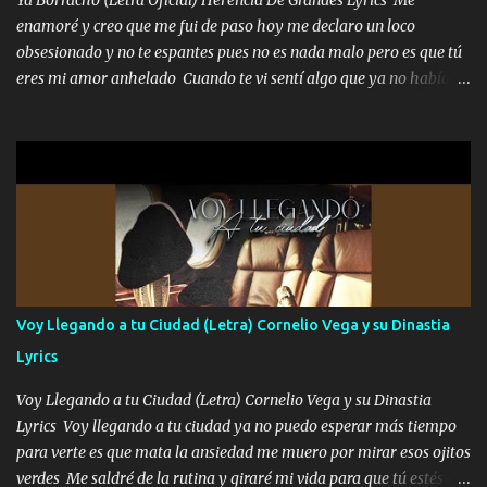
fecha aún sigo vigente no soy manchado soy bueno pero si me
enamoré y creo que me fui de paso hoy me declaro un loco
alteró de repente Mi carnal Abel aun lado ni uno con el otro no se
obsesionado y no te espantes pues no es nada malo pero es que tú
ha rajado pal Chinchillas un saludo y para un amigo que está en
eres mi amor anhelado Cuando te vi sentí algo que ya no había
Peñasco Me fajó una Glock al cinto y de Louis Vuitton son mis
aquí quise elegir por mí y me decidí por ti Y ya borracho me
zapatos mi es...
parqueo por tu ventana para llevarte las canciones que te encantan
pa enamorarte las flores no son tan caras pero llevan todo el
cariño de mi alma Que pa febrero vendré frente a ti con mis
preguntas y digas que sí hacernos novios y verte feliz y muy
contenta como yo por ti Música Pregúntame qué es lo que me
enamora pa describirte unas cuantas horas también pregunta que
quiero contigo que seas dichosa al estar conmigo Y ya borracho
contéstame la llamada pa dedicarte unas bonitas palabras así
Voy Llegando a tu Ciudad (Letra) Cornelio Vega y su Dinastia
borracho me animo a decirte todo y puedo describirlo mucho que
Lyrics
me encantes Decirte que me siento muy feliz y emocionado por
tenerte aquí espero que quiera...
Voy Llegando a tu Ciudad (Letra) Cornelio Vega y su Dinastia
Lyrics Voy llegando a tu ciudad ya no puedo esperar más tiempo
para verte es que mata la ansiedad me muero por mirar esos ojitos
verdes Me saldré de la rutina y giraré mi vida para que tú estés en