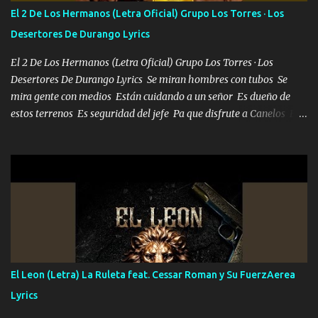
escribiendo y la otra me va a llamar Quiere que vaya a verla y que
El 2 De Los Hermanos (Letra Oficial) Grupo Los Torres · Los
la invite a cenar Otras más me están pidiendo que las saque a
Desertores De Durango Lyrics
bailar Pero es que tengo un par de conciertos más que llenar Se
mueven solo por el interés P...
El 2 De Los Hermanos (Letra Oficial) Grupo Los Torres · Los
Desertores De Durango Lyrics Se miran hombres con tubos Se
mira gente con medios Están cuidando a un señor Es dueño de
estos terrenos Es seguridad del jefe Pa que disfrute a Canelos Es
el DOS de los HERMANOS un cerebro 🧠 inteligente junto con su
hermano el TRES blindado el Estado tiene andan ESPERANDO al
UNO QUE PRONTO ESTARÁ PRESENTE Que no falten las bucanas
ni tampoco las mujeres porque es platica de grandes por eso hay
que estar alegres doy las instrucciones para atender los deberes
Música Si es que salta algún problema de confianza tengo gente
ahí está el Hombre Cuarenta y también Pariente 7 arreglan
cualquier problema no más es cuestión que ordené NOS HACE
FALTA UN HERMANO DE CLAVE ERA EL 24 SIEMPRE FUE UN
El Leon (Letra) La Ruleta feat. Cessar Roman y Su FuerzAerea
HOMBRE VALIENTE POR ALGO M'URIÓ PELEAND0 SIEMPRE
Lyrics
VIO POR LA FAMILIA PARA QUE SIGA EL LEGADO Es el DOS de
los HERMANOS un cerebro inteligente y com...