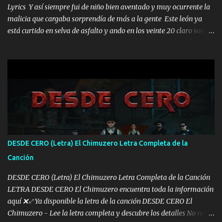
Lyrics Y así siempre fui de niño bien aventado y muy ocurrente la
malicia que cargaba sorprendía de más a la gente Este león ya
está curtido en selva de asfalto y ando en los veinte 20 claro son
mis años Leon mi clave por si hay pendiente Tranquilo me la
navego ando en lo mío sin ni un pendiente si hay problemas lo
arreglamos padrino yo brincó en caliente Y No me paran aquí hay
pa más pues hay charola les voy a dar hasta topar pues no hay de
otra Música Surcando bien mi camino voy por mi línea no veo a
los lados aquel que no corre vuela no se me duerm voy chicoteado
Ya pasé varias hazañas ya tienen rato que me agarran el colmillo
de este León los estatales no sé esperaron Al tiro esta la PrimiZa
también la nueve que cargo al lado doy la mano al que su amigo y
DESDE CERO (Letra) El Chimuzero Letra Completa de la
al traicionero damos pa abajo Y No me paran aquí hay pa más
Canción
pues hay charola les voy a dar hasta topar pues no hay de otra...
DESDE CERO (Letra) El Chimuzero Letra Completa de la Canción
LETRA DESDE CERO El Chimuzero encuentra toda la información
aquí ❌♐ Ya disponible la letra de la canción DESDE CERO El
Chimuzero - Lee la letra completa y descubre los detalles No nací