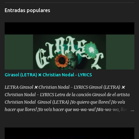
cada que intentas cantar Cada que intentas rapear, cada que
Entradas populares
intentas rimar Pobre payaso que usa a todo el mundo pa' conectar
con la gente Dices "Latino Gang" pero pisas a to'a tu gente Pa’ dar
mensajes, m'ijo, hay quе ser coherentеs Si tú no eres artista, al
menos se prudente Hoy me sabe a mierda, traigo un Balvin en los
dientes Por falta de empatía le toca ser resiliente ¿Acaso eres
consciente de los followers que mueves? Parcerito, abre los ojos y
ve el poder que tienes Otro chiste malo son los nombres de tus
álbum's "José, vibras colores con la energía del diablo " ¿Si ...
Girasol (LETRA) ❌ Christian Nodal - LYRICS
LETRA Girasol ❌ Christian Nodal - LYRICS Girasol (LETRA) ❌
Christian Nodal - LYRICS Letra de la canción Girasol de el artista
Christian Nodal Girasol (LETRA) ¡Yo quiero que llores! ¡Yo vo'a
hacer que llores! ¡Yo vo’a hacer que wa-wa-wa! ¡Wa-wa-wa, llores!
Hoy me levanté bromista y me tienes que aguantar No quiero
bromear contigo, de ti quiero bromear Tú eres un chiste, cabrón,
cada que intentas cantar Cada que intentas rapear, cada que