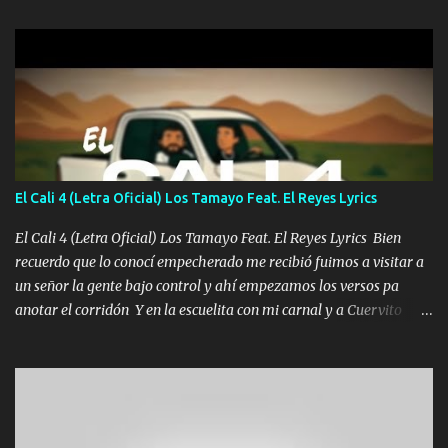
gente siempre criticando Nos miran algo bueno Ya sera ropa,
diamante lo que me cuelgan en el cuello (Chorus) Y cuando
coronamos Se jala los marciales Y sus guitarras ya van sonando
Un gallardo me prendo Para agarrar el vuelo y la mente y
tranquilizando Tomense un buen trago Y así es como empezamos
los versos que voy cantando (Music) A vido alta y bajas La carreta
se atora Pero nunca le aflojamos Ya me han pasado cosas Y
aunque ustedes no sepan Pero la vida es muy corta Hay que
El Cali 4 (Letra Oficial) Los Tamayo Feat. El Reyes Lyrics
echarle chingazos Y seguir trabajando porque nada es...
El Cali 4 (Letra Oficial) Los Tamayo Feat. El Reyes Lyrics Bien
recuerdo que lo conocí empecherado me recibió fuimos a visitar a
un señor la gente bajo control y ahí empezamos los versos pa
anotar el corridón Y en la escuelita con mi carnal y a Cuervito
mandó a saludar la bergacera del Alamar pensó no llegó al final y
aquí se cumplen las reglas no secuestr0 no r0bar De La C giró la
orden nos comanda el doble P bien firmes con Alto PRIETO y la
camisa es color Verde y peleam0s la Bandera por todita a la ciudad
con los drones patrullando la Frontera De Tijuana Bulevares