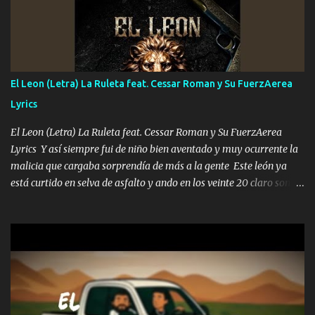
A veces me pongo un sombrero a veces me ven la cachucha de lado
con la mirada siempre en alto A veces me fajó una super o a veces
me fajó una Glock siempre armado todas las generaciones yo
traigo El chiste es que hago lo que quiero pues así soy me mandó
yo tengo el control a todos yo les paro el dedo soy hocicon un
El Leon (Letra) La Ruleta feat. Cessar Roman y Su FuerzAerea
malcriado un malandrón Que Les importa no saben nada falsas
Lyrics
las risas las que me miran hay gente corriente no quieren ve...
El Leon (Letra) La Ruleta feat. Cessar Roman y Su FuerzAerea
Lyrics Y así siempre fui de niño bien aventado y muy ocurrente la
malicia que cargaba sorprendía de más a la gente Este león ya
está curtido en selva de asfalto y ando en los veinte 20 claro son
mis años Leon mi clave por si hay pendiente Tranquilo me la
navego ando en lo mío sin ni un pendiente si hay problemas lo
arreglamos padrino yo brincó en caliente Y No me paran aquí hay
pa más pues hay charola les voy a dar hasta topar pues no hay de
otra Música Surcando bien mi camino voy por mi línea no veo a
los lados aquel que no corre vuela no se me duerm voy chicoteado
Ya pasé varias hazañas ya tienen rato que me agarran el colmillo