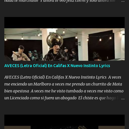
nada te marchaste Y ahora te veo feliz con él y solo ahora me
encierra princesa tu sabes que nunca saldras de mi mente Ella era
quedé yo y la luna cantamos y por ti nos embriagamos' Quién
la peligro...
sabe que será de mí si contigo fue muy feliz a lo mejor no lloro
pero muy en el fondo te adoro' Música Me muero por ir a buscarte
pero eso ya no va a pasar me perderé en la soledad Porque me
mirabas bonito si yo no fui el final feliz el final fue triste pa mí Y
duele no tenerte aquí sabiendo que moría por ti yo y la luna
cantamos y por ti nos embriagamos Quién sabe qué será de mí si
contigo fui muy feliz a lo mejor no lloró pero muy en el fondo te
adoro
AVECES (Letra Oficial) En Califas X Nuevo Instinto Lyrics
AVECES (Letra Oficial) En Califas X Nuevo Instinto Lyrics A veces
me enciendo un Marlboro a veces me prendo un churrito de Mota
bien apestosa A veces me he visto tumbado a veces me visto como
un Licenciado como si fuera un abogado El chiste es que hago lo
que quiero pues así soy me mandó yo tengo el control a todos yo
les paro el dedo soy hocicon un malcriado un malandrón Que Les
importa no saben nada falsas las risas las que me miran hay gente
corriente no quieren verte subir de level trucha mis plebes Música