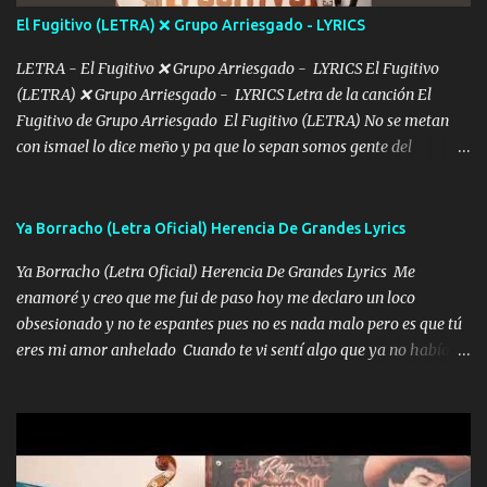
tú mi hermosa La que me alegra los días y sigo tomando Y
El Fugitivo (LETRA) ❌ Grupo Arriesgado - LYRICS
pensar... Que tú ya no vas a estar Pasarán... Solito me dejaras
Intentar... ...
LETRA - El Fugitivo ❌ Grupo Arriesgado - LYRICS El Fugitivo
(LETRA) ❌ Grupo Arriesgado - LYRICS Letra de la canción El
Fugitivo de Grupo Arriesgado El Fugitivo (LETRA) No se metan
con ismael lo dice meño y pa que lo sepan somos gente del
sombrero y la mayiza aquí se respeta pa los rumbos del azache
paseo tranquilo pues son mi tierra por ahí les tire una clave y del M
grande traemos la bandera 04 se oye por los radios y bien
Ya Borracho (Letra Oficial) Herencia De Grandes Lyrics
pendientes andan los chávalos la espalda me van cuidando y si se
Ya Borracho (Letra Oficial) Herencia De Grandes Lyrics Me
ofrece también peleam'os bien atentó el compa huicho la corta al
enamoré y creo que me fui de paso hoy me declaro un loco
cinto y radios colgados cuando salimos del rancho carros
obsesionado y no te espantes pues no es nada malo pero es que tú
blindándos y bien equipados no somos gente de problemas pero
eres mi amor anhelado Cuando te vi sentí algo que ya no había
defendemos muy bien nuestra tierra buena sombra nos cobija y el
aquí quise elegir por mí y me decidí por ti Y ya borracho me
mismo ranchero es el que patrocina No crean que se me ah
parqueo por tu ventana para llevarte las canciones que te encantan
olvidado en aqueyos topes aquel atentado rápido corrió el mitote
pa enamorarte las flores no son tan caras pero llevan todo el
y con voz de mando les dijo don mayo que rescaten a manuel
cariño de mi alma Que pa febrero vendré frente a ti con mis
porque lo estimo y lo quiero ami lado vivi...
preguntas y digas que sí hacernos novios y verte feliz y muy