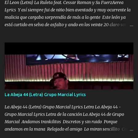
El Leon (Letra) La Ruleta feat. Cessar Roman y Su FuerzAerea
Lyrics Y así siempre fui de niño bien aventado y muy ocurrente la
malicia que cargaba sorprendía de más a la gente Este león ya
está curtido en selva de asfalto y ando en los veinte 20 claro son
mis años Leon mi clave por si hay pendiente Tranquilo me la
navego ando en lo mío sin ni un pendiente si hay problemas lo
arreglamos padrino yo brincó en caliente Y No me paran aquí hay
pa más pues hay charola les voy a dar hasta topar pues no hay de
otra Música Surcando bien mi camino voy por mi línea no veo a
los lados aquel que no corre vuela no se me duerm voy chicoteado
Ya pasé varias hazañas ya tienen rato que me agarran el colmillo
de este León los estatales no sé esperaron Al tiro esta la PrimiZa
también la nueve que cargo al lado doy la mano al que su amigo y
La Abeja 44 (Letra) Grupo Marcial Lyrics
al traicionero damos pa abajo Y No me paran aquí hay pa más
pues hay charola les voy a dar hasta topar pues no hay de otra...
La Abeja 44 (Letra) Grupo Marcial Lyrics Letra La Abeja 44 -
Grupo Marcial Lyrics Letra de la canción La Abeja 44 de Grupo
Marcial Andamos trankilitos Discretos y sin ruido Porque
andamos en la mana Relajado el amigo Lo miran sencillito Con
una Glock bien fajada Lo miran relajado La vida disfrutando Y la