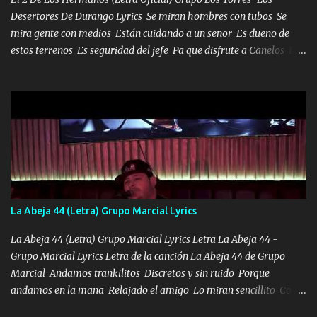
Desertores De Durango Lyrics Se miran hombres con tubos Se
mira gente con medios Están cuidando a un señor Es dueño de
estos terrenos Es seguridad del jefe Pa que disfrute a Canelos Es
el DOS de los HERMANOS un cerebro 🧠 inteligente junto con su
hermano el TRES blindado el Estado tiene andan ESPERANDO al
UNO QUE PRONTO ESTARÁ PRESENTE Que no falten las bucanas
ni tampoco las mujeres porque es platica de grandes por eso hay
que estar alegres doy las instrucciones para atender los deberes
Música Si es que salta algún problema de confianza tengo gente
ahí está el Hombre Cuarenta y también Pariente 7 arreglan
cualquier problema no más es cuestión que ordené NOS HACE
FALTA UN HERMANO DE CLAVE ERA EL 24 SIEMPRE FUE UN
La Abeja 44 (Letra) Grupo Marcial Lyrics
HOMBRE VALIENTE POR ALGO M'URIÓ PELEAND0 SIEMPRE
VIO POR LA FAMILIA PARA QUE SIGA EL LEGADO Es el DOS de
La Abeja 44 (Letra) Grupo Marcial Lyrics Letra La Abeja 44 -
los HERMANOS un cerebro inteligente y com...
Grupo Marcial Lyrics Letra de la canción La Abeja 44 de Grupo
Marcial Andamos trankilitos Discretos y sin ruido Porque
andamos en la mana Relajado el amigo Lo miran sencillito Con
una Glock bien fajada Lo miran relajado La vida disfrutando Y la