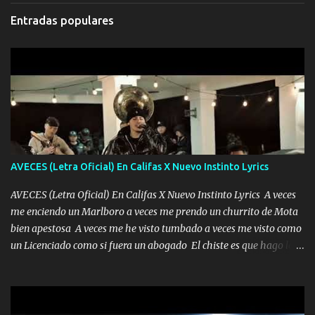
Entradas populares
AVECES (Letra Oficial) En Califas X Nuevo Instinto Lyrics
AVECES (Letra Oficial) En Califas X Nuevo Instinto Lyrics A veces
me enciendo un Marlboro a veces me prendo un churrito de Mota
bien apestosa A veces me he visto tumbado a veces me visto como
un Licenciado como si fuera un abogado El chiste es que hago lo
que quiero pues así soy me mandó yo tengo el control a todos yo
les paro el dedo soy hocicon un malcriado un malandrón Que Les
importa no saben nada falsas las risas las que me miran hay gente
corriente no quieren verte subir de level trucha mis plebes Música