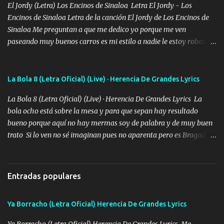
bien cuidado bien atrabancado y a los que me conocen ya saben de
El Jordy (Letra) Los Encinos de Sinaloa Letra El Jordy - Los
lo que hablo Entre lob...
Encinos de Sinaloa Letra de la canción El Jordy de Los Encinos de
Sinaloa Me preguntan a que me dedico yo porque me ven
paseando muy buenos carros es mi estilo a nadie le estoy robando
discretamente cumplo yo bien mi trabajo De Tijuana a los rumbos
de L.A de muy joven me vine para el otro lado a los dieciséis me
miraban trabajando la escuela dejé el dinero estaba escaso Mi
La Bola 8 (Letra Oficial) (Live) · Herencia De Grandes Lyrics
familia que nunca les falte nada es la gran razón que a diario me
La Bola 8 (Letra Oficial) (Live) · Herencia De Grandes Lyrics La
refo el cuero mientras viva nunca les faltará nada mis dos hijos y
bola ocho está sobre la mesa y para que sepan hay resultado
mi esposa no se ra'ja Música Me rodearon y la puerta me
bueno porque aquí no hay mermas soy de palabra y de muy buen
tumbaron prisionero en caliente me llevaron me achacaba cargos
trato Si lo ven no sé imaginan pues no aparenta pero es Bragado a
que estaban muy raros me gritaba a donde tienes el clavo Yo me
cualquiera lo saluda que dice mi toro como ha estado No soy de
enfiesto me gusta vivir en grande más me cuido me gusta ser
muchos amigos los que yo tengo ya están contados mi familia es
responsable hay rateros envidiosos que no falten mi dios es grande
lo primero que cualquier cosa es un gran regalo Siempre me van a
me cuida de las maldades Pa el equipo aquí le mando un abrazo
Entradas populares
ver solo más no ando solo ai ta el aparato con cargador extendido
que conmigo aquí tiene mi respaldo...
para lucirlo yo aquí lo calmo Y mis collares me dan protección me
Ya Borracho (Letra Oficial) Herencia De Grandes Lyrics
cuidan los santos y mi Dios cada día con mas ganas le doy todo
por un futuro mejor Música Empecé desde los trece y hasta la
Ya Borracho (Letra Oficial) Herencia De Grandes Lyrics Me