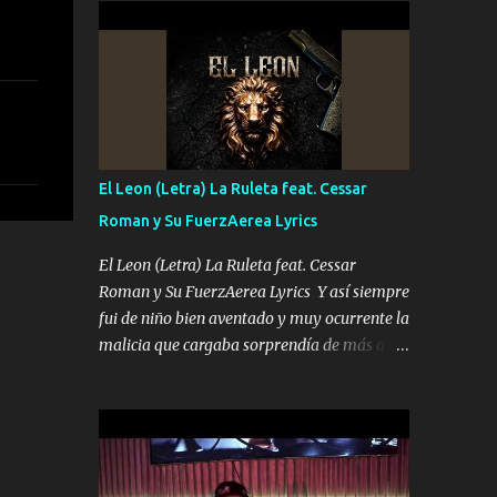
conciertos más que llenar Se mueven solo
Es el DOS de los HERMANOS un cerebro 🧠
por el interés P...
inteligente junto con su hermano el TRES
blindado el Estado tiene andan ESPERANDO
al UNO QUE PRONTO ESTARÁ PRESENTE
Que no falten las bucanas ni tampoco las
mujeres porque es platica de grandes por eso
hay que estar alegres doy las instrucciones
El Leon (Letra) La Ruleta feat. Cessar
para atender los deberes Música Si es que
Roman y Su FuerzAerea Lyrics
salta algún problema de confianza tengo
gente ahí está el Hombre Cuarenta y
El Leon (Letra) La Ruleta feat. Cessar
también Pariente 7 arreglan cualquier
Roman y Su FuerzAerea Lyrics Y así siempre
problema no más es cuestión que ordené
fui de niño bien aventado y muy ocurrente la
NOS HACE FALTA UN HERMANO DE CLAVE
malicia que cargaba sorprendía de más a la
ERA EL 24 SIEMPRE FUE UN HOMBRE
gente Este león ya está curtido en selva de
VALIENTE POR ALGO M'URIÓ PELEAND0
asfalto y ando en los veinte 20 claro son mis
SIEMPRE VIO POR LA FAMILIA PARA QUE
años Leon mi clave por si hay pendiente
SIGA EL LEGADO Es el DOS de los
Tranquilo me la navego ando en lo mío sin
HERMANOS un cerebro inteligente y com...
ni un pendiente si hay problemas lo