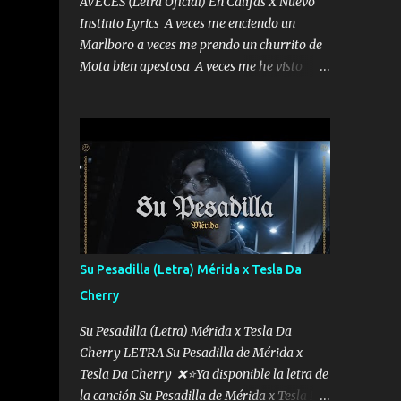
AVECES (Letra Oficial) En Califas X Nuevo
Instinto Lyrics A veces me enciendo un
Marlboro a veces me prendo un churrito de
Mota bien apestosa A veces me he visto
tumbado a veces me visto como un
Licenciado como si fuera un abogado El
chiste es que hago lo que quiero pues así soy
me mandó yo tengo el control a todos yo les
paro el dedo soy hocicon un malcriado un
malandrón Que Les importa no saben nada
falsas las risas las que me miran hay gente
corriente no quieren verte subir de level
trucha mis plebes Música A veces me pongo
Su Pesadilla (Letra) Mérida x Tesla Da
un sombrero a veces me ven la cachucha de
Cherry
lado con la mirada siempre en alto A veces
me fajó una super o a veces me fajó una
Su Pesadilla (Letra) Mérida x Tesla Da
Glock siempre armado todas las
Cherry LETRA Su Pesadilla de Mérida x
generaciones yo traigo El chiste es que hago
Tesla Da Cherry ❌⭐Ya disponible la letra de
lo que quiero pues así soy me mandó yo
la canción Su Pesadilla de Mérida x Tesla Da