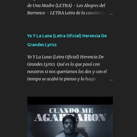
EN LA CIUDAD TIJUANA Música Al tirante
de Una Madre (LETRA) - Los Alegres del
andamos mi carnal atento a cualquier
Barranco - LETRA Letra de la canción Las
necesidad no porque se ve limpio el camino
Palabras de Una Madre interpretada por
nos confiamos al andar y nunca con la
Los Alegres del Barranco Ahora vengo a
misma piedra me vuelvo a tropezar Cuando
visitarte, a tu txumba a saludarte, se que del
Yo Y La Luna (Letra Oficial) Herencia De
ando de enamorado en corto me tiró a per...
cielo me vez y desde halla has de cuidarme,
Grandes Lyrics
son palabras de una madre, que lleva en el
viento a su hijo y aunque ahora ya este con
Yo Y La Luna (Letra Oficial) Herencia De
Dios el destino así lo quiso, él tiempo sigue
Grandes Lyrics Qué es lo que pasó con
pasando y nunca te olvidaremos, aquí
nosotros si nos queríamos los dos y con el
seguiré esperando hasta volvernos a vernos
tiempo se acabó te pienso y lo hago
El recuerdo que yo tengo de mi mente no se
constante juro no te quería perder y de la
va, en mi corazón me llevo lo mismo que tu
nada te marchaste Y ahora te veo feliz con
papá, a veces me pongo triste porque no
él y solo ahora me quedé yo y la luna
puedo mirarte, mas se que tu me escuchas
cantamos y por ti nos embriagamos' Quién
porque tu eres mi gran ángel, El desespero
sabe que será de mí si contigo fue muy feliz
me llega para reunirme contigo, tu iluminas
a lo mejor no lloro pero muy en el fondo te
mi sendero por siempre serás mi niño, del
adoro' Música Me muero por ir a buscarte