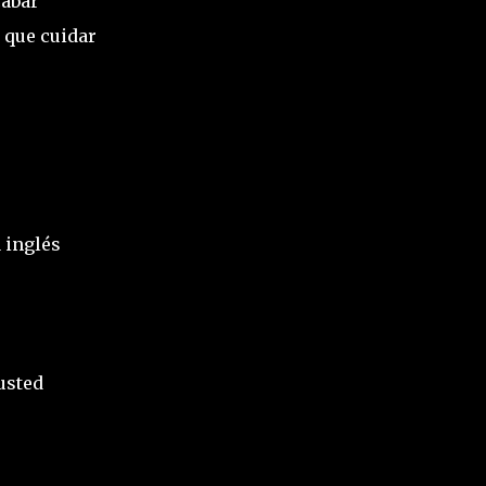
cabar
 que cuidar
 inglés
usted