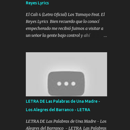
Reyes Lyrics
Tomense un buen trago Y así es como
empezamos los versos que voy cantando
El Cali 4 (Letra Oficial) Los Tamayo Feat. El
(Music) A vido alta y bajas La carreta se
Reyes Lyrics Bien recuerdo que lo conocí
atora Pero nunca le aflojamos Ya me han
empecherado me recibió fuimos a visitar a
pasado cosas Y aunque ustedes no sepan
un señor la gente bajo control y ahí
Pero la vida es muy corta Hay que echarle
empezamos los versos pa anotar el corridón
chingazos Y seguir trabajando porque nada
Y en la escuelita con mi carnal y a Cuervito
es...
mandó a saludar la bergacera del Alamar
pensó no llegó al final y aquí se cumplen las
reglas no secuestr0 no r0bar De La C giró la
orden nos comanda el doble P bien firmes
con Alto PRIETO y la camisa es color Verde y
peleam0s la Bandera por todita a la ciudad
con los drones patrullando la Frontera De
LETRA DE Las Palabras de Una Madre -
Tijuana Bulevares Bellas Artes me ve en las
Los Alegres del Barranco - LETRA
blancas ya hace falta mi APA FLACO verde
se le extraña pa que sepan Aquí Pura GENTE
LETRA DE Las Palabras de Una Madre - Los
DE LA RANA 🐸 POR CLAVE ES EL CALI 4
Alegres del Barranco - LETRA Las Palabras