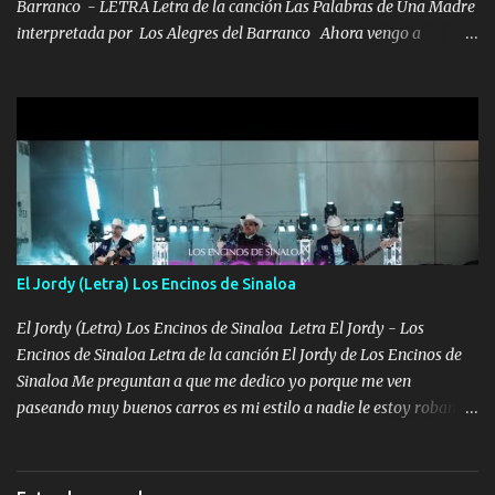
Barranco - LETRA Letra de la canción Las Palabras de Una Madre
interpretada por Los Alegres del Barranco Ahora vengo a
visitarte, a tu txumba a saludarte, se que del cielo me vez y desde
halla has de cuidarme, son palabras de una madre, que lleva en el
viento a su hijo y aunque ahora ya este con Dios el destino así lo
quiso, él tiempo sigue pasando y nunca te olvidaremos, aquí
seguiré esperando hasta volvernos a vernos El recuerdo que yo
tengo de mi mente no se va, en mi corazón me llevo lo mismo que
tu papá, a veces me pongo triste porque no puedo mirarte, mas se
que tu me escuchas porque tu eres mi gran ángel, El desespero me
llega para reunirme contigo, tu iluminas mi sendero por siempre
El Jordy (Letra) Los Encinos de Sinaloa
serás mi niño, del amor que yo te tengo es co...
El Jordy (Letra) Los Encinos de Sinaloa Letra El Jordy - Los
Encinos de Sinaloa Letra de la canción El Jordy de Los Encinos de
Sinaloa Me preguntan a que me dedico yo porque me ven
paseando muy buenos carros es mi estilo a nadie le estoy robando
discretamente cumplo yo bien mi trabajo De Tijuana a los rumbos
de L.A de muy joven me vine para el otro lado a los dieciséis me
miraban trabajando la escuela dejé el dinero estaba escaso Mi