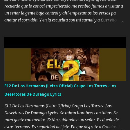
recuerdo que lo conocí empecherado me recibió fuimos a visitar a
un señor la gente bajo control y ahí empezamos los versos pa
anotar el corridón Y en la escuelita con mi carnal y a Cuervito
mandó a saludar la bergacera del Alamar pensó no llegó al final y
aquí se cumplen las reglas no secuestr0 no r0bar De La C giró la
orden nos comanda el doble P bien firmes con Alto PRIETO y la
camisa es color Verde y peleam0s la Bandera por todita a la ciudad
con los drones patrullando la Frontera De Tijuana Bulevares
Bellas Artes me ve en las blancas ya hace falta mi APA FLACO
verde se le extraña pa que sepan Aquí Pura GENTE DE LA RANA 🐸
POR CLAVE ES EL CALI 4 EN LA CIUDAD TIJUANA Música Al
tirante andamos mi carnal atento a cualquier necesidad no porque
El 2 De Los Hermanos (Letra Oficial) Grupo Los Torres · Los
se ve limpio el camino nos confiamos al andar y nunca con la
Desertores De Durango Lyrics
misma piedra me vuelvo a tropezar Cuando ando de enamorado
en corto me tiró a per...
El 2 De Los Hermanos (Letra Oficial) Grupo Los Torres · Los
Desertores De Durango Lyrics Se miran hombres con tubos Se
mira gente con medios Están cuidando a un señor Es dueño de
estos terrenos Es seguridad del jefe Pa que disfrute a Canelos Es