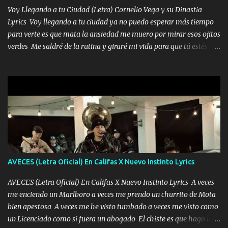
tenerte aquí espero que quiera...
Voy Llegando a tu Ciudad (Letra) Cornelio Vega y su Dinastia
Lyrics Voy llegando a tu ciudad ya no puedo esperar más tiempo
para verte es que mata la ansiedad me muero por mirar esos ojitos
verdes Me saldré de la rutina y giraré mi vida para que tú estés en
ella como debe ser Yo sé que eres conocida que varios te tiran pero
no merecen y dile ya a tus amigas que no te presenten con más
pequeñeces Aquí estoy no dejaré que se te acerquen nadie porque
solo yo tendre el candado 🔒 del amor ❤️ Música Mil y un besos
para dar ya estando en tu ciudad no habrá quien lo detenga si las
copas van de más vayamos a un lugar y cerremos las puertas
Entre alcohol y besos se va incrementado el Fuego en esa
habitación ya no mires más el reloj Única por donde vas me curas
tú mi mal moviendo tu silueta no hay otra que te sea igual te ves
AVECES (Letra Oficial) En Califas X Nuevo Instinto Lyrics
tan especial por eso es que me tientas Aquí estoy no dejaré que se
te acerque nadie porque solo yo tendre el candado 🔒 del a...
AVECES (Letra Oficial) En Califas X Nuevo Instinto Lyrics A veces
me enciendo un Marlboro a veces me prendo un churrito de Mota
bien apestosa A veces me he visto tumbado a veces me visto como
un Licenciado como si fuera un abogado El chiste es que hago lo