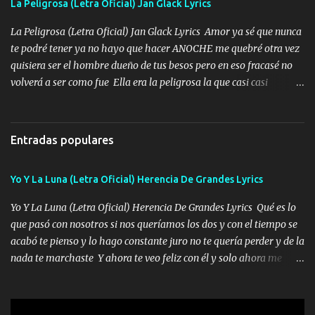
La Peligrosa (Letra Oficial) Jan Glack Lyrics
tomando con mujeres hermosas y botellas destapando siempre
bien cuidado bien atrabancado y a los que me conocen ya saben de
La Peligrosa (Letra Oficial) Jan Glack Lyrics Amor ya sé que nunca
lo que hablo Entre lob...
te podré tener ya no hayo que hacer ANOCHE me quebré otra vez
quisiera ser el hombre dueño de tus besos pero en eso fracasé no
volverá a ser como fue Ella era la peligrosa la que casi casi
convertí en mi esposa la que no importaba si llegaba tarde se
ponía contenta con un par de rosas Y aunque pasen cien años cien
años solo pienso en ti mami no me crees se que no me crees
Entradas populares
Música Amar me duele estoy rodeado de mujeres pero solo
quieren billetes y yo que solo ocupo verte Recuerdo echábamos
Yo Y La Luna (Letra Oficial) Herencia De Grandes Lyrics
pasión en la troca tus labios besándome yo quitándote la ropa no
quiero que sea nunca con otra yo quiero llevarte a la Luna y si
Yo Y La Luna (Letra Oficial) Herencia De Grandes Lyrics Qué es lo
quieres en ese momento te pido que seas mi esposa Chingada
que pasó con nosotros si nos queríamos los dos y con el tiempo se
madre no quiero dejar de tenerte no ayuda la p'uta loquera y al
acabó te pienso y lo hago constante juro no te quería perder y de la
chile quisiera ser menos de ti dependiente la pinche tristeza me
nada te marchaste Y ahora te veo feliz con él y solo ahora me
encierra princesa tu sabes que nunca saldras de mi mente Ella era
quedé yo y la luna cantamos y por ti nos embriagamos' Quién
la peligro...
sabe que será de mí si contigo fue muy feliz a lo mejor no lloro
pero muy en el fondo te adoro' Música Me muero por ir a buscarte