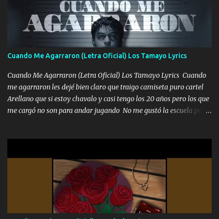
mirabas bonito si yo no fui el final feliz el final fue triste pa mí Y
duele no tenerte aquí sabiendo que moría por ti yo y la luna
cantamos y por ti nos embriagamos Quién sabe qué será de mí si
contigo fui muy feliz a lo mejor no lloró pero muy en el fondo te
adoro
Cuando Me Agarraron (Letra Oficial) Los Tamayo Lyrics
Cuando Me Agarraron (Letra Oficial) Los Tamayo Lyrics Cuando
me agarraron les dejé bien claro que traigo camiseta puro cartel
Arellano que si estoy chavalo y casi tengo los 20 años pero los que
me cargó no son para andar jugando No me gustó la escuela pero
las libretas para el otro lado las fuimos mandando Ya nos
difamaron y nos han tachado sigue la vieja guardia y sigue bien
firme el legado que si como me llamó varios ya se han preguntado
Yo Soy El De Las Pacas Sobrino Del Brazo Armad0 Con mi Glock
fajado y mi R terciado me van a ver allá por TJ para un licenciado
mando un abrazo andamos al cien Choritas también Música
Ando en la colonia bien acelerado traigo un M2 que nunca me ha
fallado para mi compadre mandó un fuerte abrazo también al
Especial sabe que lo apreciamos En los mejores antros me verán