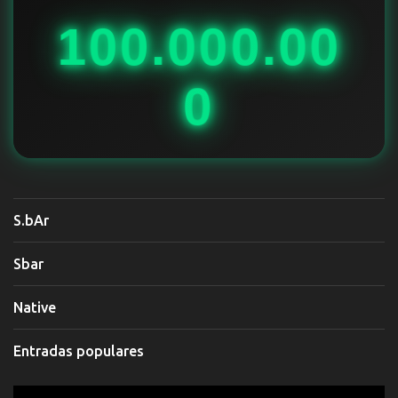
o
100.000.00
s
0
S.bAr
Sbar
Native
Entradas populares