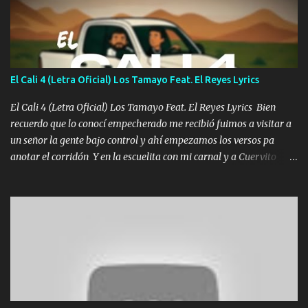
Un gallardo me prendo Para agarrar el vuelo y la mente y
tranquilizando Tomense un buen trago Y así es como empezamos
los versos que voy cantando (Music) A vido alta y bajas La carreta
se atora Pero nunca le aflojamos Ya me han pasado cosas Y
aunque ustedes no sepan Pero la vida es muy corta Hay que
El Cali 4 (Letra Oficial) Los Tamayo Feat. El Reyes Lyrics
echarle chingazos Y seguir trabajando porque nada es...
El Cali 4 (Letra Oficial) Los Tamayo Feat. El Reyes Lyrics Bien
recuerdo que lo conocí empecherado me recibió fuimos a visitar a
un señor la gente bajo control y ahí empezamos los versos pa
anotar el corridón Y en la escuelita con mi carnal y a Cuervito
mandó a saludar la bergacera del Alamar pensó no llegó al final y
aquí se cumplen las reglas no secuestr0 no r0bar De La C giró la
orden nos comanda el doble P bien firmes con Alto PRIETO y la
camisa es color Verde y peleam0s la Bandera por todita a la ciudad
con los drones patrullando la Frontera De Tijuana Bulevares
Bellas Artes me ve en las blancas ya hace falta mi APA FLACO
verde se le extraña pa que sepan Aquí Pura GENTE DE LA RANA 🐸
POR CLAVE ES EL CALI 4 EN LA CIUDAD TIJUANA Música Al
tirante andamos mi carnal atento a cualquier necesidad no porque