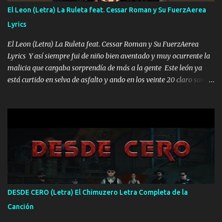
FALTA UN HERMANO DE CLAVE ERA EL 24 SIEMPRE FUE UN
El Leon (Letra) La Ruleta feat. Cessar Roman y Su FuerzAerea
HOMBRE VALIENTE POR ALGO M'URIÓ PELEAND0 SIEMPRE
Lyrics
VIO POR LA FAMILIA PARA QUE SIGA EL LEGADO Es el DOS de
los HERMANOS un cerebro inteligente y com...
El Leon (Letra) La Ruleta feat. Cessar Roman y Su FuerzAerea
Lyrics Y así siempre fui de niño bien aventado y muy ocurrente la
malicia que cargaba sorprendía de más a la gente Este león ya
está curtido en selva de asfalto y ando en los veinte 20 claro son
mis años Leon mi clave por si hay pendiente Tranquilo me la
navego ando en lo mío sin ni un pendiente si hay problemas lo
arreglamos padrino yo brincó en caliente Y No me paran aquí hay
pa más pues hay charola les voy a dar hasta topar pues no hay de
otra Música Surcando bien mi camino voy por mi línea no veo a
los lados aquel que no corre vuela no se me duerm voy chicoteado
Ya pasé varias hazañas ya tienen rato que me agarran el colmillo
de este León los estatales no sé esperaron Al tiro esta la PrimiZa
también la nueve que cargo al lado doy la mano al que su amigo y
DESDE CERO (Letra) El Chimuzero Letra Completa de la
al traicionero damos pa abajo Y No me paran aquí hay pa más
Canción
pues hay charola les voy a dar hasta topar pues no hay de otra...