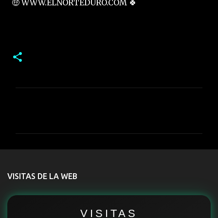
🤑 WWW.ELNORTEDURO.COM 🍀
C
o
m
e
n
t
VISITAS DE LA WEB
a
r
i
VISITAS