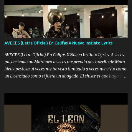
pero eso ya no va a pasar me perderé en la soledad Porque me
mirabas bonito si yo no fui el final feliz el final fue triste pa mí Y
duele no tenerte aquí sabiendo que moría por ti yo y la luna
cantamos y por ti nos embriagamos Quién sabe qué será de mí si
contigo fui muy feliz a lo mejor no lloró pero muy en el fondo te
adoro
AVECES (Letra Oficial) En Califas X Nuevo Instinto Lyrics
AVECES (Letra Oficial) En Califas X Nuevo Instinto Lyrics A veces
me enciendo un Marlboro a veces me prendo un churrito de Mota
bien apestosa A veces me he visto tumbado a veces me visto como
un Licenciado como si fuera un abogado El chiste es que hago lo
que quiero pues así soy me mandó yo tengo el control a todos yo
les paro el dedo soy hocicon un malcriado un malandrón Que Les
importa no saben nada falsas las risas las que me miran hay gente
corriente no quieren verte subir de level trucha mis plebes Música
A veces me pongo un sombrero a veces me ven la cachucha de lado
con la mirada siempre en alto A veces me fajó una super o a veces
me fajó una Glock siempre armado todas las generaciones yo