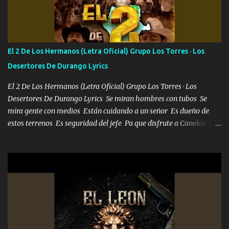
Francia ropa de 100.000 bolas Louis vuitton es mi fragancia
repleta de presidentes la bolsa estoy en mi pic si no se han dado
cuenta chequeen gráficas del kitch
El 2 De Los Hermanos (Letra Oficial) Grupo Los Torres · Los
Desertores De Durango Lyrics
El 2 De Los Hermanos (Letra Oficial) Grupo Los Torres · Los
Desertores De Durango Lyrics Se miran hombres con tubos Se
mira gente con medios Están cuidando a un señor Es dueño de
estos terrenos Es seguridad del jefe Pa que disfrute a Canelos Es
el DOS de los HERMANOS un cerebro 🧠 inteligente junto con su
hermano el TRES blindado el Estado tiene andan ESPERANDO al
UNO QUE PRONTO ESTARÁ PRESENTE Que no falten las bucanas
ni tampoco las mujeres porque es platica de grandes por eso hay
que estar alegres doy las instrucciones para atender los deberes
Música Si es que salta algún problema de confianza tengo gente
ahí está el Hombre Cuarenta y también Pariente 7 arreglan
cualquier problema no más es cuestión que ordené NOS HACE