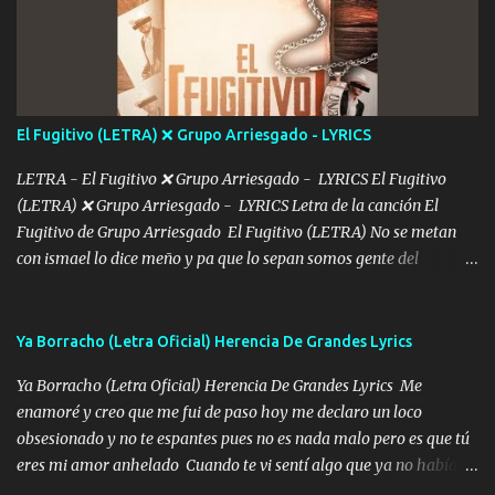
De mi vida... Cómo tú no hay nadie más No hay nadie
más Si te sientes sola no me llames porfa Me pongo sencible e
imagino tu sombra Clase azul es el tequila e interior la ropa Clip
cap la champagne el polvo es color rosa Me contacto un ángel eres
tú mi hermosa La que me alegra los días y sigo tomando Y
El Fugitivo (LETRA) ❌ Grupo Arriesgado - LYRICS
pensar... Que tú ya no vas a estar Pasarán... Solito me dejaras
Intentar... ...
LETRA - El Fugitivo ❌ Grupo Arriesgado - LYRICS El Fugitivo
(LETRA) ❌ Grupo Arriesgado - LYRICS Letra de la canción El
Fugitivo de Grupo Arriesgado El Fugitivo (LETRA) No se metan
con ismael lo dice meño y pa que lo sepan somos gente del
sombrero y la mayiza aquí se respeta pa los rumbos del azache
paseo tranquilo pues son mi tierra por ahí les tire una clave y del M
grande traemos la bandera 04 se oye por los radios y bien
Ya Borracho (Letra Oficial) Herencia De Grandes Lyrics
pendientes andan los chávalos la espalda me van cuidando y si se
Ya Borracho (Letra Oficial) Herencia De Grandes Lyrics Me
ofrece también peleam'os bien atentó el compa huicho la corta al
enamoré y creo que me fui de paso hoy me declaro un loco
cinto y radios colgados cuando salimos del rancho carros
obsesionado y no te espantes pues no es nada malo pero es que tú
blindándos y bien equipados no somos gente de problemas pero
eres mi amor anhelado Cuando te vi sentí algo que ya no había
defendemos muy bien nuestra tierra buena sombra nos cobija y el
aquí quise elegir por mí y me decidí por ti Y ya borracho me