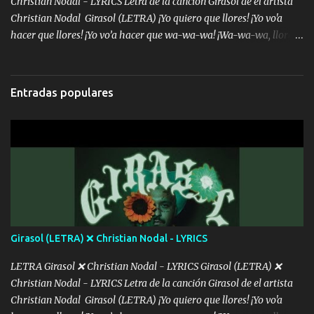
Christian Nodal - LYRICS Letra de la canción Girasol de el artista
Christian Nodal Girasol (LETRA) ¡Yo quiero que llores! ¡Yo vo'a
hacer que llores! ¡Yo vo’a hacer que wa-wa-wa! ¡Wa-wa-wa, llores!
Hoy me levanté bromista y me tienes que aguantar No quiero
bromear contigo, de ti quiero bromear Tú eres un chiste, cabrón,
cada que intentas cantar Cada que intentas rapear, cada que
Entradas populares
intentas rimar Pobre payaso que usa a todo el mundo pa' conectar
con la gente Dices "Latino Gang" pero pisas a to'a tu gente Pa’ dar
mensajes, m'ijo, hay quе ser coherentеs Si tú no eres artista, al
menos se prudente Hoy me sabe a mierda, traigo un Balvin en los
dientes Por falta de empatía le toca ser resiliente ¿Acaso eres
consciente de los followers que mueves? Parcerito, abre los ojos y
ve el poder que tienes Otro chiste malo son los nombres de tus
álbum's "José, vibras colores con la energía del diablo " ¿Si ...
Girasol (LETRA) ❌ Christian Nodal - LYRICS
LETRA Girasol ❌ Christian Nodal - LYRICS Girasol (LETRA) ❌
Christian Nodal - LYRICS Letra de la canción Girasol de el artista
Christian Nodal Girasol (LETRA) ¡Yo quiero que llores! ¡Yo vo'a