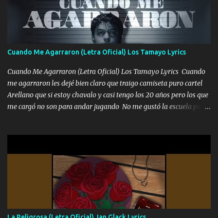
Un gallardo me prendo Para agarrar el vuelo y la mente y
tranquilizando Tomense un buen trago Y así es como empezamos
los versos que voy cantando (Music) A vido alta y bajas La carreta
se atora Pero nunca le aflojamos Ya me han pasado cosas Y
aunque ustedes no sepan Pero la vida es muy corta Hay que
Cuando Me Agarraron (Letra Oficial) Los Tamayo Lyrics
echarle chingazos Y seguir trabajando porque nada es...
Cuando Me Agarraron (Letra Oficial) Los Tamayo Lyrics Cuando
me agarraron les dejé bien claro que traigo camiseta puro cartel
Arellano que si estoy chavalo y casi tengo los 20 años pero los que
me cargó no son para andar jugando No me gustó la escuela pero
las libretas para el otro lado las fuimos mandando Ya nos
difamaron y nos han tachado sigue la vieja guardia y sigue bien
firme el legado que si como me llamó varios ya se han preguntado
Yo Soy El De Las Pacas Sobrino Del Brazo Armad0 Con mi Glock
fajado y mi R terciado me van a ver allá por TJ para un licenciado
mando un abrazo andamos al cien Choritas también Música
Ando en la colonia bien acelerado traigo un M2 que nunca me ha
fallado para mi compadre mandó un fuerte abrazo también al
Especial sabe que lo apreciamos En los mejores antros me verán
La Peligrosa (Letra Oficial) Jan Glack Lyrics