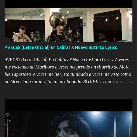
AVECES (Letra Oficial) En Califas X Nuevo Instinto Lyrics
AVECES (Letra Oficial) En Califas X Nuevo Instinto Lyrics A veces
me enciendo un Marlboro a veces me prendo un churrito de Mota
bien apestosa A veces me he visto tumbado a veces me visto como
un Licenciado como si fuera un abogado El chiste es que hago lo
que quiero pues así soy me mandó yo tengo el control a todos yo
les paro el dedo soy hocicon un malcriado un malandrón Que Les
importa no saben nada falsas las risas las que me miran hay gente
corriente no quieren verte subir de level trucha mis plebes Música
A veces me pongo un sombrero a veces me ven la cachucha de lado
con la mirada siempre en alto A veces me fajó una super o a veces
me fajó una Glock siempre armado todas las generaciones yo