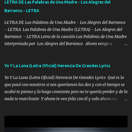
LETRA DE Las Palabras de Una Madre - Los Alegres del
se ve limpio el camino nos confiamos al andar y nunca con la
Barranco - LETRA
misma piedra me vuelvo a tropezar Cuando ando de enamorado
en corto me tiró a per...
LETRA DE Las Palabras de Una Madre - Los Alegres del Barranco
- LETRA Las Palabras de Una Madre (LETRA) - Los Alegres del
Barranco - LETRA Letra de la canción Las Palabras de Una Madre
interpretada por Los Alegres del Barranco Ahora vengo a
visitarte, a tu txumba a saludarte, se que del cielo me vez y desde
halla has de cuidarme, son palabras de una madre, que lleva en el
viento a su hijo y aunque ahora ya este con Dios el destino así lo
Yo Y La Luna (Letra Oficial) Herencia De Grandes Lyrics
quiso, él tiempo sigue pasando y nunca te olvidaremos, aquí
Yo Y La Luna (Letra Oficial) Herencia De Grandes Lyrics Qué es lo
seguiré esperando hasta volvernos a vernos El recuerdo que yo
que pasó con nosotros si nos queríamos los dos y con el tiempo se
tengo de mi mente no se va, en mi corazón me llevo lo mismo que
acabó te pienso y lo hago constante juro no te quería perder y de la
tu papá, a veces me pongo triste porque no puedo mirarte, mas se
nada te marchaste Y ahora te veo feliz con él y solo ahora me
que tu me escuchas porque tu eres mi gran ángel, El desespero me
quedé yo y la luna cantamos y por ti nos embriagamos' Quién
llega para reunirme contigo, tu iluminas mi sendero por siempre
sabe que será de mí si contigo fue muy feliz a lo mejor no lloro
serás mi niño, del amor que yo te tengo es co...
pero muy en el fondo te adoro' Música Me muero por ir a buscarte
pero eso ya no va a pasar me perderé en la soledad Porque me