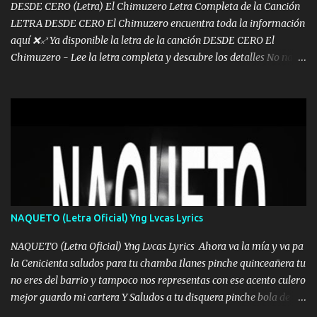
DESDE CERO (Letra) El Chimuzero Letra Completa de la Canción
LETRA DESDE CERO El Chimuzero encuentra toda la información
aquí ❌♐ Ya disponible la letra de la canción DESDE CERO El
Chimuzero - Lee la letra completa y descubre los detalles No nací
en cuna de oro , Pero Andamos Firmes Buscando el Billete. Cómo
Vengo desde Cero Se que Solo Plata. No es lo Suficiente, Soy De
muy Pocos amigos los que están conmigo las Gracias por todo , Mi
Mesa será Compartida con los que Estuvieron Cuando estuve Solo.
❌ www.elnorteduro.com ❌ Yo No limito los Sueños , si no existe
Uno pues Hallamos Modos , Si me caigo me Levanto, Aprendo Del
Error Y me sacudo El Lodo ❌ www.elnorteduro.com ❌ El Dinero
No me falta Pero Tampoco me Estorba , Por Eso Manejo Todo
Bien Regido Por mis Normas . Aquí no Se Sufre de Ego vengo Desde
NAQUETO (Letra Oficial) Yng Lvcas Lyrics
Abajo y me costó subir Fue Con Trabajo Y Esfuerzo, Nada es
Regalado Me Super Invertir A Mí lado Una Princesa que A pesar de
NAQUETO (Letra Oficial) Yng Lvcas Lyrics Ahora va la mía y va pa
Todo Siempre a estado ahí . Hecho pa...
la Cenicienta saludos para tu chamba Ilanes pinche quinceañera tu
no eres del barrio y tampoco nos representas con ese acento culero
mejor guardo mi cartera Y Saludos a tu disquera pinche bola de
corrientes de Candela no trae nada y de música mucho menos te