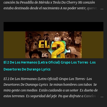
canción Su Pesadilla de Mérida x Tesla Da Cherry Mi corazón
estaba destinado desde el nacimiento A no poder sentir, querer,
confiar y amar Soñaba con llegar a ser como uno más del resto
Pero aunque lo intentara nunca iba a cambiar Y no estaba viendo
Que al frente tenía la respuesta Ahora ya lo entiendo Pero habrán
algunas que no lo entiendan Porque ahora soy su pesadilla, lo sé
Soy yo la octava maravilla, no lo niegues Tengo de rodillas a otras
cien Y por más que quieran no me detienen Soy yo la mente que
más brilla, lo ves Pa' mi la vida es tan sencilla No lo entenderías en
tu vida, y está bien Porque lo que tengo nadie lo tiene Una me está
escribiendo y la otra me va a llamar Quiere que vaya a verla y que
El 2 De Los Hermanos (Letra Oficial) Grupo Los Torres · Los
la invite a cenar Otras más me están pidiendo que las saque a
Desertores De Durango Lyrics
bailar Pero es que tengo un par de conciertos más que llenar Se
mueven solo por el interés P...
El 2 De Los Hermanos (Letra Oficial) Grupo Los Torres · Los
Desertores De Durango Lyrics Se miran hombres con tubos Se
mira gente con medios Están cuidando a un señor Es dueño de
estos terrenos Es seguridad del jefe Pa que disfrute a Canelos Es
el DOS de los HERMANOS un cerebro 🧠 inteligente junto con su