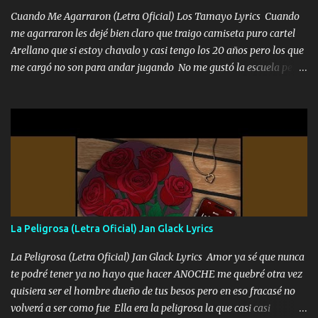
Cuando Me Agarraron (Letra Oficial) Los Tamayo Lyrics Cuando
me agarraron les dejé bien claro que traigo camiseta puro cartel
Arellano que si estoy chavalo y casi tengo los 20 años pero los que
me cargó no son para andar jugando No me gustó la escuela pero
las libretas para el otro lado las fuimos mandando Ya nos
difamaron y nos han tachado sigue la vieja guardia y sigue bien
firme el legado que si como me llamó varios ya se han preguntado
Yo Soy El De Las Pacas Sobrino Del Brazo Armad0 Con mi Glock
fajado y mi R terciado me van a ver allá por TJ para un licenciado
mando un abrazo andamos al cien Choritas también Música
Ando en la colonia bien acelerado traigo un M2 que nunca me ha
fallado para mi compadre mandó un fuerte abrazo también al
Especial sabe que lo apreciamos En los mejores antros me verán
La Peligrosa (Letra Oficial) Jan Glack Lyrics
tomando con mujeres hermosas y botellas destapando siempre
bien cuidado bien atrabancado y a los que me conocen ya saben de
La Peligrosa (Letra Oficial) Jan Glack Lyrics Amor ya sé que nunca
lo que hablo Entre lob...
te podré tener ya no hayo que hacer ANOCHE me quebré otra vez
quisiera ser el hombre dueño de tus besos pero en eso fracasé no
volverá a ser como fue Ella era la peligrosa la que casi casi