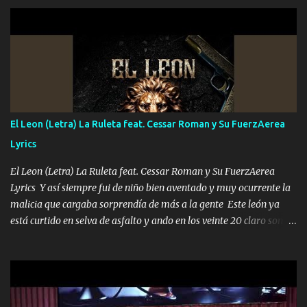
hermano el TRES blindado el Estado tiene andan ESPERANDO al
UNO QUE PRONTO ESTARÁ PRESENTE Que no falten las bucanas
ni tampoco las mujeres porque es platica de grandes por eso hay
que estar alegres doy las instrucciones para atender los deberes
Música Si es que salta algún problema de confianza tengo gente
ahí está el Hombre Cuarenta y también Pariente 7 arreglan
cualquier problema no más es cuestión que ordené NOS HACE
FALTA UN HERMANO DE CLAVE ERA EL 24 SIEMPRE FUE UN
El Leon (Letra) La Ruleta feat. Cessar Roman y Su FuerzAerea
HOMBRE VALIENTE POR ALGO M'URIÓ PELEAND0 SIEMPRE
Lyrics
VIO POR LA FAMILIA PARA QUE SIGA EL LEGADO Es el DOS de
los HERMANOS un cerebro inteligente y com...
El Leon (Letra) La Ruleta feat. Cessar Roman y Su FuerzAerea
Lyrics Y así siempre fui de niño bien aventado y muy ocurrente la
malicia que cargaba sorprendía de más a la gente Este león ya
está curtido en selva de asfalto y ando en los veinte 20 claro son
mis años Leon mi clave por si hay pendiente Tranquilo me la
navego ando en lo mío sin ni un pendiente si hay problemas lo
arreglamos padrino yo brincó en caliente Y No me paran aquí hay
pa más pues hay charola les voy a dar hasta topar pues no hay de
otra Música Surcando bien mi camino voy por mi línea no veo a