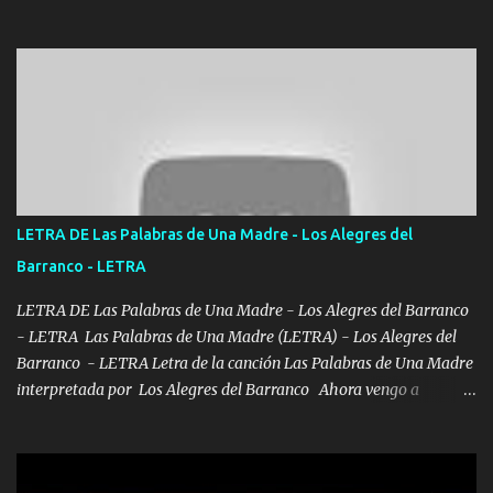
convertí en mi esposa la que no importaba si llegaba tarde se
ponía contenta con un par de rosas Y aunque pasen cien años cien
años solo pienso en ti mami no me crees se que no me crees
Música Amar me duele estoy rodeado de mujeres pero solo
quieren billetes y yo que solo ocupo verte Recuerdo echábamos
pasión en la troca tus labios besándome yo quitándote la ropa no
quiero que sea nunca con otra yo quiero llevarte a la Luna y si
quieres en ese momento te pido que seas mi esposa Chingada
madre no quiero dejar de tenerte no ayuda la p'uta loquera y al
LETRA DE Las Palabras de Una Madre - Los Alegres del
chile quisiera ser menos de ti dependiente la pinche tristeza me
Barranco - LETRA
encierra princesa tu sabes que nunca saldras de mi mente Ella era
la peligro...
LETRA DE Las Palabras de Una Madre - Los Alegres del Barranco
- LETRA Las Palabras de Una Madre (LETRA) - Los Alegres del
Barranco - LETRA Letra de la canción Las Palabras de Una Madre
interpretada por Los Alegres del Barranco Ahora vengo a
visitarte, a tu txumba a saludarte, se que del cielo me vez y desde
halla has de cuidarme, son palabras de una madre, que lleva en el
viento a su hijo y aunque ahora ya este con Dios el destino así lo