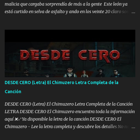
malicia que cargaba sorprendía de más a la gente Este león ya
está curtido en selva de asfalto y ando en los veinte 20 claro son
mis años Leon mi clave por si hay pendiente Tranquilo me la
navego ando en lo mío sin ni un pendiente si hay problemas lo
arreglamos padrino yo brincó en caliente Y No me paran aquí hay
pa más pues hay charola les voy a dar hasta topar pues no hay de
otra Música Surcando bien mi camino voy por mi línea no veo a
los lados aquel que no corre vuela no se me duerm voy chicoteado
Ya pasé varias hazañas ya tienen rato que me agarran el colmillo
de este León los estatales no sé esperaron Al tiro esta la PrimiZa
también la nueve que cargo al lado doy la mano al que su amigo y
DESDE CERO (Letra) El Chimuzero Letra Completa de la
al traicionero damos pa abajo Y No me paran aquí hay pa más
Canción
pues hay charola les voy a dar hasta topar pues no hay de otra...
DESDE CERO (Letra) El Chimuzero Letra Completa de la Canción
LETRA DESDE CERO El Chimuzero encuentra toda la información
aquí ❌♐ Ya disponible la letra de la canción DESDE CERO El
Chimuzero - Lee la letra completa y descubre los detalles No nací
en cuna de oro , Pero Andamos Firmes Buscando el Billete. Cómo