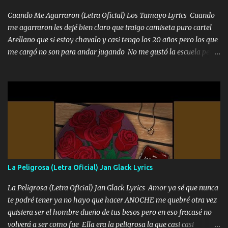
Cuando Me Agarraron (Letra Oficial) Los Tamayo Lyrics Cuando
me agarraron les dejé bien claro que traigo camiseta puro cartel
Arellano que si estoy chavalo y casi tengo los 20 años pero los que
me cargó no son para andar jugando No me gustó la escuela pero
las libretas para el otro lado las fuimos mandando Ya nos
difamaron y nos han tachado sigue la vieja guardia y sigue bien
firme el legado que si como me llamó varios ya se han preguntado
Yo Soy El De Las Pacas Sobrino Del Brazo Armad0 Con mi Glock
fajado y mi R terciado me van a ver allá por TJ para un licenciado
mando un abrazo andamos al cien Choritas también Música
Ando en la colonia bien acelerado traigo un M2 que nunca me ha
fallado para mi compadre mandó un fuerte abrazo también al
Especial sabe que lo apreciamos En los mejores antros me verán
La Peligrosa (Letra Oficial) Jan Glack Lyrics
tomando con mujeres hermosas y botellas destapando siempre
bien cuidado bien atrabancado y a los que me conocen ya saben de
La Peligrosa (Letra Oficial) Jan Glack Lyrics Amor ya sé que nunca
lo que hablo Entre lob...
te podré tener ya no hayo que hacer ANOCHE me quebré otra vez
quisiera ser el hombre dueño de tus besos pero en eso fracasé no
volverá a ser como fue Ella era la peligrosa la que casi casi