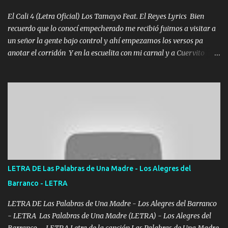
echarle chingazos Y seguir trabajando porque nada es...
El Cali 4 (Letra Oficial) Los Tamayo Feat. El Reyes Lyrics Bien
recuerdo que lo conocí empecherado me recibió fuimos a visitar a
un señor la gente bajo control y ahí empezamos los versos pa
anotar el corridón Y en la escuelita con mi carnal y a Cuervito
mandó a saludar la bergacera del Alamar pensó no llegó al final y
aquí se cumplen las reglas no secuestr0 no r0bar De La C giró la
orden nos comanda el doble P bien firmes con Alto PRIETO y la
camisa es color Verde y peleam0s la Bandera por todita a la ciudad
con los drones patrullando la Frontera De Tijuana Bulevares
Bellas Artes me ve en las blancas ya hace falta mi APA FLACO
verde se le extraña pa que sepan Aquí Pura GENTE DE LA RANA 🐸
POR CLAVE ES EL CALI 4 EN LA CIUDAD TIJUANA Música Al
tirante andamos mi carnal atento a cualquier necesidad no porque
LETRA DE Las Palabras de Una Madre - Los Alegres del
se ve limpio el camino nos confiamos al andar y nunca con la
Barranco - LETRA
misma piedra me vuelvo a tropezar Cuando ando de enamorado
en corto me tiró a per...
LETRA DE Las Palabras de Una Madre - Los Alegres del Barranco
- LETRA Las Palabras de Una Madre (LETRA) - Los Alegres del
Barranco - LETRA Letra de la canción Las Palabras de Una Madre