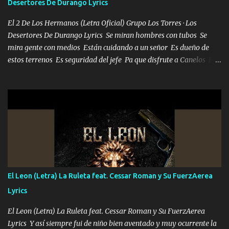
Desertores De Durango Lyrics
El 2 De Los Hermanos (Letra Oficial) Grupo Los Torres · Los
Desertores De Durango Lyrics Se miran hombres con tubos Se
mira gente con medios Están cuidando a un señor Es dueño de
estos terrenos Es seguridad del jefe Pa que disfrute a Canelos Es
el DOS de los HERMANOS un cerebro 🧠 inteligente junto con su
hermano el TRES blindado el Estado tiene andan ESPERANDO al
UNO QUE PRONTO ESTARÁ PRESENTE Que no falten las bucanas
ni tampoco las mujeres porque es platica de grandes por eso hay
que estar alegres doy las instrucciones para atender los deberes
Música Si es que salta algún problema de confianza tengo gente
ahí está el Hombre Cuarenta y también Pariente 7 arreglan
cualquier problema no más es cuestión que ordené NOS HACE
FALTA UN HERMANO DE CLAVE ERA EL 24 SIEMPRE FUE UN
El Leon (Letra) La Ruleta feat. Cessar Roman y Su FuerzAerea
HOMBRE VALIENTE POR ALGO M'URIÓ PELEAND0 SIEMPRE
Lyrics
VIO POR LA FAMILIA PARA QUE SIGA EL LEGADO Es el DOS de
los HERMANOS un cerebro inteligente y com...
El Leon (Letra) La Ruleta feat. Cessar Roman y Su FuerzAerea
Lyrics Y así siempre fui de niño bien aventado y muy ocurrente la