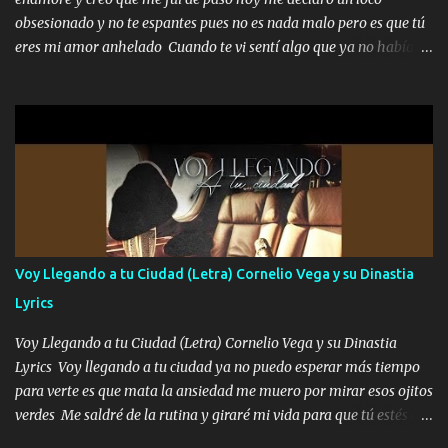
enfiesto me gusta vivir en grande más me cuido me gusta ser
obsesionado y no te espantes pues no es nada malo pero es que tú
responsable hay rateros envidiosos que no falten mi dios es grande
eres mi amor anhelado Cuando te vi sentí algo que ya no había
me cuida de las maldades Pa el equipo aquí le mando un abrazo
aquí quise elegir por mí y me decidí por ti Y ya borracho me
que conmigo aquí tiene mi respaldo...
parqueo por tu ventana para llevarte las canciones que te encantan
pa enamorarte las flores no son tan caras pero llevan todo el
cariño de mi alma Que pa febrero vendré frente a ti con mis
preguntas y digas que sí hacernos novios y verte feliz y muy
contenta como yo por ti Música Pregúntame qué es lo que me
enamora pa describirte unas cuantas horas también pregunta que
quiero contigo que seas dichosa al estar conmigo Y ya borracho
contéstame la llamada pa dedicarte unas bonitas palabras así
Voy Llegando a tu Ciudad (Letra) Cornelio Vega y su Dinastia
borracho me animo a decirte todo y puedo describirlo mucho que
Lyrics
me encantes Decirte que me siento muy feliz y emocionado por
tenerte aquí espero que quiera...
Voy Llegando a tu Ciudad (Letra) Cornelio Vega y su Dinastia
Lyrics Voy llegando a tu ciudad ya no puedo esperar más tiempo
para verte es que mata la ansiedad me muero por mirar esos ojitos
verdes Me saldré de la rutina y giraré mi vida para que tú estés en
ella como debe ser Yo sé que eres conocida que varios te tiran pero