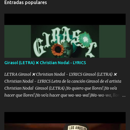
Entradas populares
intentas rimar Pobre payaso que usa a todo el mundo pa' conectar
con la gente Dices "Latino Gang" pero pisas a to'a tu gente Pa’ dar
mensajes, m'ijo, hay quе ser coherentеs Si tú no eres artista, al
menos se prudente Hoy me sabe a mierda, traigo un Balvin en los
dientes Por falta de empatía le toca ser resiliente ¿Acaso eres
consciente de los followers que mueves? Parcerito, abre los ojos y
ve el poder que tienes Otro chiste malo son los nombres de tus
álbum's "José, vibras colores con la energía del diablo " ¿Si ...
Girasol (LETRA) ❌ Christian Nodal - LYRICS
LETRA Girasol ❌ Christian Nodal - LYRICS Girasol (LETRA) ❌
Christian Nodal - LYRICS Letra de la canción Girasol de el artista
Christian Nodal Girasol (LETRA) ¡Yo quiero que llores! ¡Yo vo'a
hacer que llores! ¡Yo vo’a hacer que wa-wa-wa! ¡Wa-wa-wa, llores!
Hoy me levanté bromista y me tienes que aguantar No quiero
bromear contigo, de ti quiero bromear Tú eres un chiste, cabrón,
cada que intentas cantar Cada que intentas rapear, cada que
intentas rimar Pobre payaso que usa a todo el mundo pa' conectar
con la gente Dices "Latino Gang" pero pisas a to'a tu gente Pa’ dar