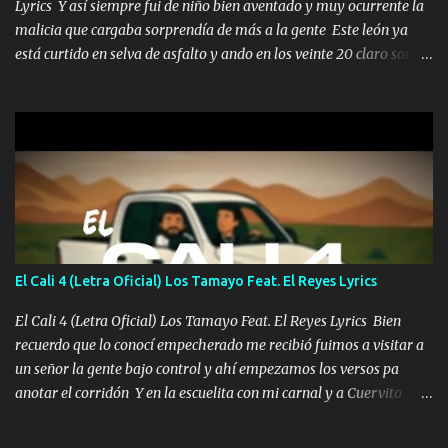
Lyrics Y así siempre fui de niño bien aventado y muy ocurrente la
malicia que cargaba sorprendía de más a la gente Este león ya
está curtido en selva de asfalto y ando en los veinte 20 claro son
mis años Leon mi clave por si hay pendiente Tranquilo me la
navego ando en lo mío sin ni un pendiente si hay problemas lo
arreglamos padrino yo brincó en caliente Y No me paran aquí hay
pa más pues hay charola les voy a dar hasta topar pues no hay de
otra Música Surcando bien mi camino voy por mi línea no veo a
los lados aquel que no corre vuela no se me duerm voy chicoteado
Ya pasé varias hazañas ya tienen rato que me agarran el colmillo
de este León los estatales no sé esperaron Al tiro esta la PrimiZa
también la nueve que cargo al lado doy la mano al que su amigo y
El Cali 4 (Letra Oficial) Los Tamayo Feat. El Reyes Lyrics
al traicionero damos pa abajo Y No me paran aquí hay pa más
pues hay charola les voy a dar hasta topar pues no hay de otra...
El Cali 4 (Letra Oficial) Los Tamayo Feat. El Reyes Lyrics Bien
recuerdo que lo conocí empecherado me recibió fuimos a visitar a
un señor la gente bajo control y ahí empezamos los versos pa
anotar el corridón Y en la escuelita con mi carnal y a Cuervito
mandó a saludar la bergacera del Alamar pensó no llegó al final y
aquí se cumplen las reglas no secuestr0 no r0bar De La C giró la