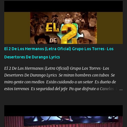
orden nos comanda el doble P bien firmes con Alto PRIETO y la
camisa es color Verde y peleam0s la Bandera por todita a la ciudad
con los drones patrullando la Frontera De Tijuana Bulevares
Bellas Artes me ve en las blancas ya hace falta mi APA FLACO
verde se le extraña pa que sepan Aquí Pura GENTE DE LA RANA 🐸
POR CLAVE ES EL CALI 4 EN LA CIUDAD TIJUANA Música Al
tirante andamos mi carnal atento a cualquier necesidad no porque
El 2 De Los Hermanos (Letra Oficial) Grupo Los Torres · Los
se ve limpio el camino nos confiamos al andar y nunca con la
Desertores De Durango Lyrics
misma piedra me vuelvo a tropezar Cuando ando de enamorado
en corto me tiró a per...
El 2 De Los Hermanos (Letra Oficial) Grupo Los Torres · Los
Desertores De Durango Lyrics Se miran hombres con tubos Se
mira gente con medios Están cuidando a un señor Es dueño de
estos terrenos Es seguridad del jefe Pa que disfrute a Canelos Es
el DOS de los HERMANOS un cerebro 🧠 inteligente junto con su
hermano el TRES blindado el Estado tiene andan ESPERANDO al
UNO QUE PRONTO ESTARÁ PRESENTE Que no falten las bucanas
ni tampoco las mujeres porque es platica de grandes por eso hay
que estar alegres doy las instrucciones para atender los deberes