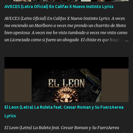
adoro
AVECES (Letra Oficial) En Califas X Nuevo Instinto Lyrics
AVECES (Letra Oficial) En Califas X Nuevo Instinto Lyrics A veces
me enciendo un Marlboro a veces me prendo un churrito de Mota
bien apestosa A veces me he visto tumbado a veces me visto como
un Licenciado como si fuera un abogado El chiste es que hago lo
que quiero pues así soy me mandó yo tengo el control a todos yo
les paro el dedo soy hocicon un malcriado un malandrón Que Les
importa no saben nada falsas las risas las que me miran hay gente
corriente no quieren verte subir de level trucha mis plebes Música
A veces me pongo un sombrero a veces me ven la cachucha de lado
con la mirada siempre en alto A veces me fajó una super o a veces
me fajó una Glock siempre armado todas las generaciones yo
traigo El chiste es que hago lo que quiero pues así soy me mandó
yo tengo el control a todos yo les paro el dedo soy hocicon un
El Leon (Letra) La Ruleta feat. Cessar Roman y Su FuerzAerea
malcriado un malandrón Que Les importa no saben nada falsas
Lyrics
las risas las que me miran hay gente corriente no quieren ve...
El Leon (Letra) La Ruleta feat. Cessar Roman y Su FuerzAerea