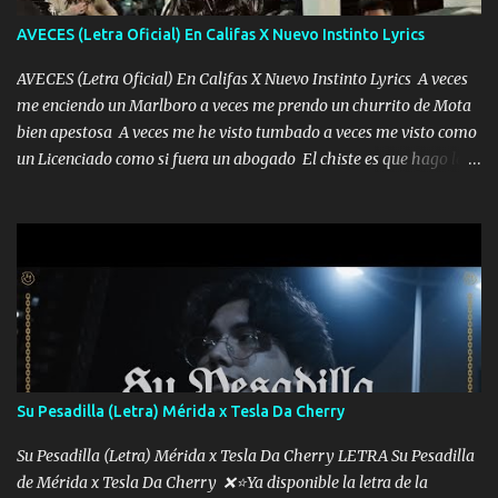
AVECES (Letra Oficial) En Califas X Nuevo Instinto Lyrics
AVECES (Letra Oficial) En Califas X Nuevo Instinto Lyrics A veces
me enciendo un Marlboro a veces me prendo un churrito de Mota
bien apestosa A veces me he visto tumbado a veces me visto como
un Licenciado como si fuera un abogado El chiste es que hago lo
que quiero pues así soy me mandó yo tengo el control a todos yo
les paro el dedo soy hocicon un malcriado un malandrón Que Les
importa no saben nada falsas las risas las que me miran hay gente
corriente no quieren verte subir de level trucha mis plebes Música
A veces me pongo un sombrero a veces me ven la cachucha de lado
con la mirada siempre en alto A veces me fajó una super o a veces
me fajó una Glock siempre armado todas las generaciones yo
traigo El chiste es que hago lo que quiero pues así soy me mandó
yo tengo el control a todos yo les paro el dedo soy hocicon un
Su Pesadilla (Letra) Mérida x Tesla Da Cherry
malcriado un malandrón Que Les importa no saben nada falsas
las risas las que me miran hay gente corriente no quieren ve...
Su Pesadilla (Letra) Mérida x Tesla Da Cherry LETRA Su Pesadilla
de Mérida x Tesla Da Cherry ❌⭐Ya disponible la letra de la