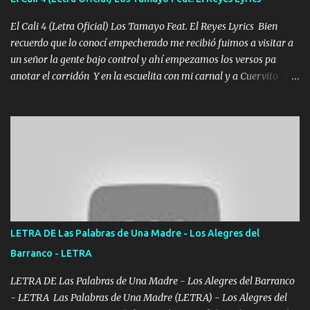
echarle chingazos Y seguir trabajando porque nada es...
El Cali 4 (Letra Oficial) Los Tamayo Feat. El Reyes Lyrics Bien
recuerdo que lo conocí empecherado me recibió fuimos a visitar a
un señor la gente bajo control y ahí empezamos los versos pa
anotar el corridón Y en la escuelita con mi carnal y a Cuervito
mandó a saludar la bergacera del Alamar pensó no llegó al final y
aquí se cumplen las reglas no secuestr0 no r0bar De La C giró la
orden nos comanda el doble P bien firmes con Alto PRIETO y la
camisa es color Verde y peleam0s la Bandera por todita a la ciudad
con los drones patrullando la Frontera De Tijuana Bulevares
Bellas Artes me ve en las blancas ya hace falta mi APA FLACO
verde se le extraña pa que sepan Aquí Pura GENTE DE LA RANA 🐸
POR CLAVE ES EL CALI 4 EN LA CIUDAD TIJUANA Música Al
tirante andamos mi carnal atento a cualquier necesidad no porque
LETRA DE Las Palabras de Una Madre - Los Alegres del
se ve limpio el camino nos confiamos al andar y nunca con la
Barranco - LETRA
misma piedra me vuelvo a tropezar Cuando ando de enamorado
en corto me tiró a per...
LETRA DE Las Palabras de Una Madre - Los Alegres del Barranco
- LETRA Las Palabras de Una Madre (LETRA) - Los Alegres del