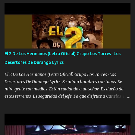
orden nos comanda el doble P bien firmes con Alto PRIETO y la
camisa es color Verde y peleam0s la Bandera por todita a la ciudad
con los drones patrullando la Frontera De Tijuana Bulevares
Bellas Artes me ve en las blancas ya hace falta mi APA FLACO
verde se le extraña pa que sepan Aquí Pura GENTE DE LA RANA 🐸
POR CLAVE ES EL CALI 4 EN LA CIUDAD TIJUANA Música Al
tirante andamos mi carnal atento a cualquier necesidad no porque
El 2 De Los Hermanos (Letra Oficial) Grupo Los Torres · Los
se ve limpio el camino nos confiamos al andar y nunca con la
Desertores De Durango Lyrics
misma piedra me vuelvo a tropezar Cuando ando de enamorado
en corto me tiró a per...
El 2 De Los Hermanos (Letra Oficial) Grupo Los Torres · Los
Desertores De Durango Lyrics Se miran hombres con tubos Se
mira gente con medios Están cuidando a un señor Es dueño de
estos terrenos Es seguridad del jefe Pa que disfrute a Canelos Es
el DOS de los HERMANOS un cerebro 🧠 inteligente junto con su
hermano el TRES blindado el Estado tiene andan ESPERANDO al
UNO QUE PRONTO ESTARÁ PRESENTE Que no falten las bucanas
ni tampoco las mujeres porque es platica de grandes por eso hay
que estar alegres doy las instrucciones para atender los deberes