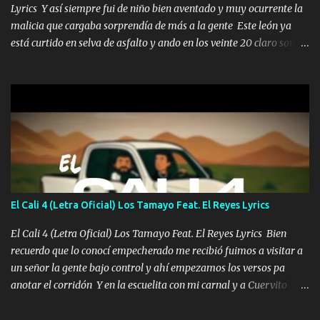
Lyrics Y así siempre fui de niño bien aventado y muy ocurrente la
malicia que cargaba sorprendía de más a la gente Este león ya
está curtido en selva de asfalto y ando en los veinte 20 claro son
mis años Leon mi clave por si hay pendiente Tranquilo me la
navego ando en lo mío sin ni un pendiente si hay problemas lo
arreglamos padrino yo brincó en caliente Y No me paran aquí hay
pa más pues hay charola les voy a dar hasta topar pues no hay de
otra Música Surcando bien mi camino voy por mi línea no veo a
los lados aquel que no corre vuela no se me duerm voy chicoteado
Ya pasé varias hazañas ya tienen rato que me agarran el colmillo
de este León los estatales no sé esperaron Al tiro esta la PrimiZa
también la nueve que cargo al lado doy la mano al que su amigo y
El Cali 4 (Letra Oficial) Los Tamayo Feat. El Reyes Lyrics
al traicionero damos pa abajo Y No me paran aquí hay pa más
pues hay charola les voy a dar hasta topar pues no hay de otra...
El Cali 4 (Letra Oficial) Los Tamayo Feat. El Reyes Lyrics Bien
recuerdo que lo conocí empecherado me recibió fuimos a visitar a
un señor la gente bajo control y ahí empezamos los versos pa
anotar el corridón Y en la escuelita con mi carnal y a Cuervito
mandó a saludar la bergacera del Alamar pensó no llegó al final y
aquí se cumplen las reglas no secuestr0 no r0bar De La C giró la