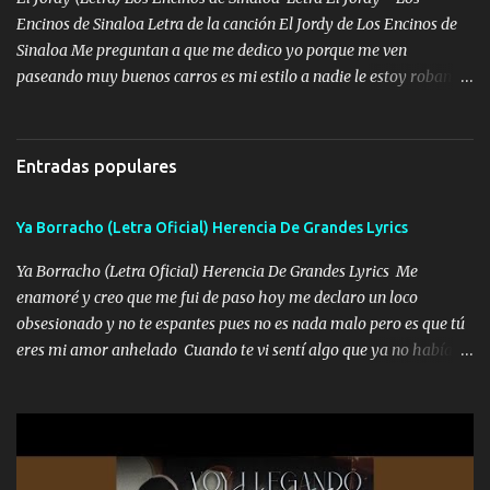
zapatos mi es...
Encinos de Sinaloa Letra de la canción El Jordy de Los Encinos de
Sinaloa Me preguntan a que me dedico yo porque me ven
paseando muy buenos carros es mi estilo a nadie le estoy robando
discretamente cumplo yo bien mi trabajo De Tijuana a los rumbos
de L.A de muy joven me vine para el otro lado a los dieciséis me
miraban trabajando la escuela dejé el dinero estaba escaso Mi
Entradas populares
familia que nunca les falte nada es la gran razón que a diario me
refo el cuero mientras viva nunca les faltará nada mis dos hijos y
Ya Borracho (Letra Oficial) Herencia De Grandes Lyrics
mi esposa no se ra'ja Música Me rodearon y la puerta me
tumbaron prisionero en caliente me llevaron me achacaba cargos
Ya Borracho (Letra Oficial) Herencia De Grandes Lyrics Me
que estaban muy raros me gritaba a donde tienes el clavo Yo me
enamoré y creo que me fui de paso hoy me declaro un loco
enfiesto me gusta vivir en grande más me cuido me gusta ser
obsesionado y no te espantes pues no es nada malo pero es que tú
responsable hay rateros envidiosos que no falten mi dios es grande
eres mi amor anhelado Cuando te vi sentí algo que ya no había
me cuida de las maldades Pa el equipo aquí le mando un abrazo
aquí quise elegir por mí y me decidí por ti Y ya borracho me
que conmigo aquí tiene mi respaldo...
parqueo por tu ventana para llevarte las canciones que te encantan
pa enamorarte las flores no son tan caras pero llevan todo el
cariño de mi alma Que pa febrero vendré frente a ti con mis
preguntas y digas que sí hacernos novios y verte feliz y muy