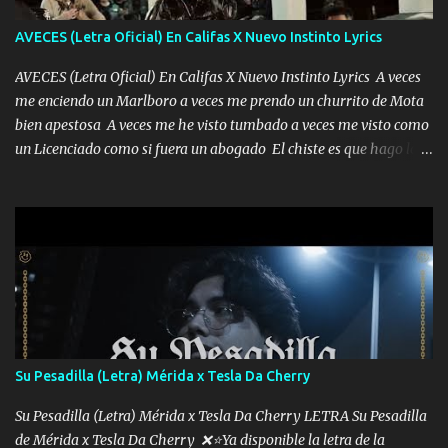
AVECES (Letra Oficial) En Califas X Nuevo Instinto Lyrics
AVECES (Letra Oficial) En Califas X Nuevo Instinto Lyrics A veces
me enciendo un Marlboro a veces me prendo un churrito de Mota
bien apestosa A veces me he visto tumbado a veces me visto como
un Licenciado como si fuera un abogado El chiste es que hago lo
que quiero pues así soy me mandó yo tengo el control a todos yo
les paro el dedo soy hocicon un malcriado un malandrón Que Les
importa no saben nada falsas las risas las que me miran hay gente
corriente no quieren verte subir de level trucha mis plebes Música
A veces me pongo un sombrero a veces me ven la cachucha de lado
con la mirada siempre en alto A veces me fajó una super o a veces
me fajó una Glock siempre armado todas las generaciones yo
traigo El chiste es que hago lo que quiero pues así soy me mandó
yo tengo el control a todos yo les paro el dedo soy hocicon un
Su Pesadilla (Letra) Mérida x Tesla Da Cherry
malcriado un malandrón Que Les importa no saben nada falsas
las risas las que me miran hay gente corriente no quieren ve...
Su Pesadilla (Letra) Mérida x Tesla Da Cherry LETRA Su Pesadilla
de Mérida x Tesla Da Cherry ❌⭐Ya disponible la letra de la