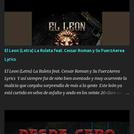
UNO QUE PRONTO ESTARÁ PRESENTE Que no falten las bucanas
ni tampoco las mujeres porque es platica de grandes por eso hay
que estar alegres doy las instrucciones para atender los deberes
Música Si es que salta algún problema de confianza tengo gente
ahí está el Hombre Cuarenta y también Pariente 7 arreglan
cualquier problema no más es cuestión que ordené NOS HACE
FALTA UN HERMANO DE CLAVE ERA EL 24 SIEMPRE FUE UN
El Leon (Letra) La Ruleta feat. Cessar Roman y Su FuerzAerea
HOMBRE VALIENTE POR ALGO M'URIÓ PELEAND0 SIEMPRE
Lyrics
VIO POR LA FAMILIA PARA QUE SIGA EL LEGADO Es el DOS de
los HERMANOS un cerebro inteligente y com...
El Leon (Letra) La Ruleta feat. Cessar Roman y Su FuerzAerea
Lyrics Y así siempre fui de niño bien aventado y muy ocurrente la
malicia que cargaba sorprendía de más a la gente Este león ya
está curtido en selva de asfalto y ando en los veinte 20 claro son
mis años Leon mi clave por si hay pendiente Tranquilo me la
navego ando en lo mío sin ni un pendiente si hay problemas lo
arreglamos padrino yo brincó en caliente Y No me paran aquí hay
pa más pues hay charola les voy a dar hasta topar pues no hay de
otra Música Surcando bien mi camino voy por mi línea no veo a