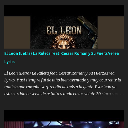
hermano el TRES blindado el Estado tiene andan ESPERANDO al
UNO QUE PRONTO ESTARÁ PRESENTE Que no falten las bucanas
ni tampoco las mujeres porque es platica de grandes por eso hay
que estar alegres doy las instrucciones para atender los deberes
Música Si es que salta algún problema de confianza tengo gente
ahí está el Hombre Cuarenta y también Pariente 7 arreglan
cualquier problema no más es cuestión que ordené NOS HACE
FALTA UN HERMANO DE CLAVE ERA EL 24 SIEMPRE FUE UN
El Leon (Letra) La Ruleta feat. Cessar Roman y Su FuerzAerea
HOMBRE VALIENTE POR ALGO M'URIÓ PELEAND0 SIEMPRE
Lyrics
VIO POR LA FAMILIA PARA QUE SIGA EL LEGADO Es el DOS de
los HERMANOS un cerebro inteligente y com...
El Leon (Letra) La Ruleta feat. Cessar Roman y Su FuerzAerea
Lyrics Y así siempre fui de niño bien aventado y muy ocurrente la
malicia que cargaba sorprendía de más a la gente Este león ya
está curtido en selva de asfalto y ando en los veinte 20 claro son
mis años Leon mi clave por si hay pendiente Tranquilo me la
navego ando en lo mío sin ni un pendiente si hay problemas lo
arreglamos padrino yo brincó en caliente Y No me paran aquí hay
pa más pues hay charola les voy a dar hasta topar pues no hay de