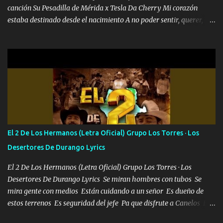
canción Su Pesadilla de Mérida x Tesla Da Cherry Mi corazón
estaba destinado desde el nacimiento A no poder sentir, querer,
confiar y amar Soñaba con llegar a ser como uno más del resto
Pero aunque lo intentara nunca iba a cambiar Y no estaba viendo
Que al frente tenía la respuesta Ahora ya lo entiendo Pero habrán
algunas que no lo entiendan Porque ahora soy su pesadilla, lo sé
Soy yo la octava maravilla, no lo niegues Tengo de rodillas a otras
cien Y por más que quieran no me detienen Soy yo la mente que
más brilla, lo ves Pa' mi la vida es tan sencilla No lo entenderías en
tu vida, y está bien Porque lo que tengo nadie lo tiene Una me está
escribiendo y la otra me va a llamar Quiere que vaya a verla y que
El 2 De Los Hermanos (Letra Oficial) Grupo Los Torres · Los
la invite a cenar Otras más me están pidiendo que las saque a
Desertores De Durango Lyrics
bailar Pero es que tengo un par de conciertos más que llenar Se
mueven solo por el interés P...
El 2 De Los Hermanos (Letra Oficial) Grupo Los Torres · Los
Desertores De Durango Lyrics Se miran hombres con tubos Se
mira gente con medios Están cuidando a un señor Es dueño de
estos terrenos Es seguridad del jefe Pa que disfrute a Canelos Es
el DOS de los HERMANOS un cerebro 🧠 inteligente junto con su