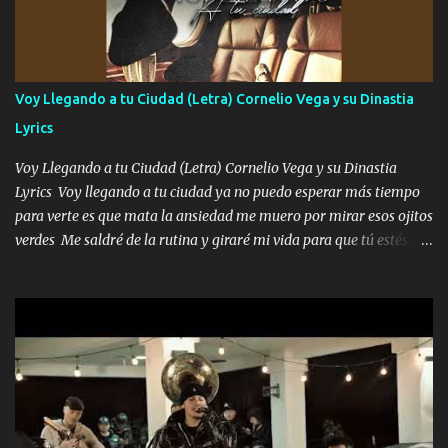
contenta como yo por ti Música Pregúntame qué es lo que me
enamora pa describirte unas cuantas horas también pregunta que
quiero contigo que seas dichosa al estar conmigo Y ya borracho
contéstame la llamada pa dedicarte unas bonitas palabras así
Voy Llegando a tu Ciudad (Letra) Cornelio Vega y su Dinastia
borracho me animo a decirte todo y puedo describirlo mucho que
Lyrics
me encantes Decirte que me siento muy feliz y emocionado por
tenerte aquí espero que quiera...
Voy Llegando a tu Ciudad (Letra) Cornelio Vega y su Dinastia
Lyrics Voy llegando a tu ciudad ya no puedo esperar más tiempo
para verte es que mata la ansiedad me muero por mirar esos ojitos
verdes Me saldré de la rutina y giraré mi vida para que tú estés en
ella como debe ser Yo sé que eres conocida que varios te tiran pero
no merecen y dile ya a tus amigas que no te presenten con más
pequeñeces Aquí estoy no dejaré que se te acerquen nadie porque
solo yo tendre el candado 🔒 del amor ❤️ Música Mil y un besos
para dar ya estando en tu ciudad no habrá quien lo detenga si las
copas van de más vayamos a un lugar y cerremos las puertas
Entre alcohol y besos se va incrementado el Fuego en esa
habitación ya no mires más el reloj Única por donde vas me curas