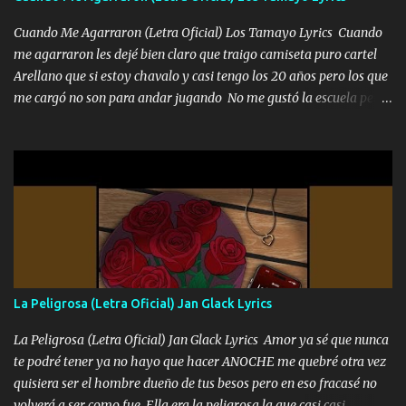
Cuando Me Agarraron (Letra Oficial) Los Tamayo Lyrics Cuando
me agarraron les dejé bien claro que traigo camiseta puro cartel
Arellano que si estoy chavalo y casi tengo los 20 años pero los que
me cargó no son para andar jugando No me gustó la escuela pero
las libretas para el otro lado las fuimos mandando Ya nos
difamaron y nos han tachado sigue la vieja guardia y sigue bien
firme el legado que si como me llamó varios ya se han preguntado
Yo Soy El De Las Pacas Sobrino Del Brazo Armad0 Con mi Glock
fajado y mi R terciado me van a ver allá por TJ para un licenciado
mando un abrazo andamos al cien Choritas también Música
Ando en la colonia bien acelerado traigo un M2 que nunca me ha
fallado para mi compadre mandó un fuerte abrazo también al
Especial sabe que lo apreciamos En los mejores antros me verán
La Peligrosa (Letra Oficial) Jan Glack Lyrics
tomando con mujeres hermosas y botellas destapando siempre
bien cuidado bien atrabancado y a los que me conocen ya saben de
La Peligrosa (Letra Oficial) Jan Glack Lyrics Amor ya sé que nunca
lo que hablo Entre lob...
te podré tener ya no hayo que hacer ANOCHE me quebré otra vez
quisiera ser el hombre dueño de tus besos pero en eso fracasé no
volverá a ser como fue Ella era la peligrosa la que casi casi