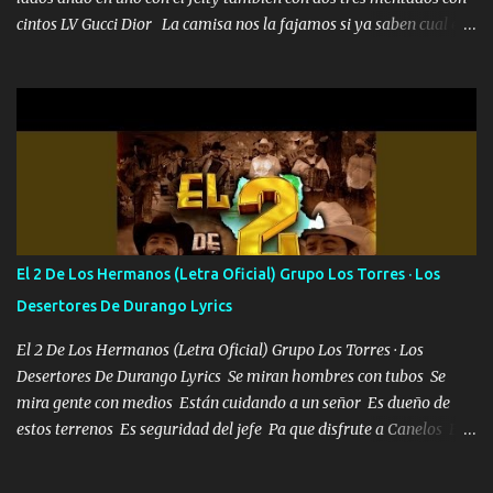
cintos LV Gucci Dior La camisa nos la fajamos si ya saben cual es
tanto suena que ya le ardió a tres la trone con el cable en inglés la
camisa no me quito arriba la F.E.S Los caballos de TRX marcan
702 mo cuenta de banco no cuadra con que yo use bots rompiendo
estándares 110 mil records de pistas no me falta mucho para
verme en las revistas Ya pasé Italia Japón Madrid Milán y también
Francia ropa de 100.000 bolas Louis vuitton es mi fragancia
repleta de presidentes la bolsa estoy en mi pic si no se han dado
cuenta chequeen gráficas del kitch
El 2 De Los Hermanos (Letra Oficial) Grupo Los Torres · Los
Desertores De Durango Lyrics
El 2 De Los Hermanos (Letra Oficial) Grupo Los Torres · Los
Desertores De Durango Lyrics Se miran hombres con tubos Se
mira gente con medios Están cuidando a un señor Es dueño de
estos terrenos Es seguridad del jefe Pa que disfrute a Canelos Es
el DOS de los HERMANOS un cerebro 🧠 inteligente junto con su
hermano el TRES blindado el Estado tiene andan ESPERANDO al