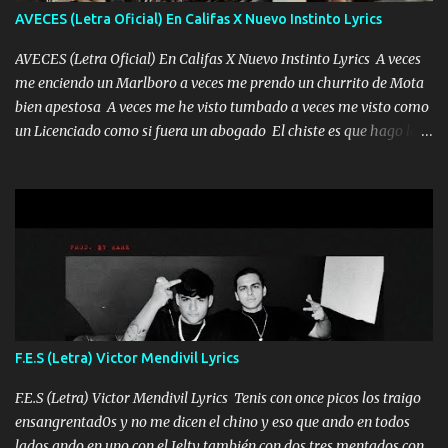
tú mi mal moviendo tu silueta no hay otra que te sea igual te ves
AVECES (Letra Oficial) En Califas X Nuevo Instinto Lyrics
tan especial por eso es que me tientas Aquí estoy no dejaré que se
te acerque nadie porque solo yo tendre el candado 🔒 del a...
AVECES (Letra Oficial) En Califas X Nuevo Instinto Lyrics A veces
me enciendo un Marlboro a veces me prendo un churrito de Mota
bien apestosa A veces me he visto tumbado a veces me visto como
un Licenciado como si fuera un abogado El chiste es que hago lo
que quiero pues así soy me mandó yo tengo el control a todos yo
les paro el dedo soy hocicon un malcriado un malandrón Que Les
importa no saben nada falsas las risas las que me miran hay gente
corriente no quieren verte subir de level trucha mis plebes Música
A veces me pongo un sombrero a veces me ven la cachucha de lado
con la mirada siempre en alto A veces me fajó una super o a veces
me fajó una Glock siempre armado todas las generaciones yo
traigo El chiste es que hago lo que quiero pues así soy me mandó
yo tengo el control a todos yo les paro el dedo soy hocicon un
F.E.S (Letra) Victor Mendivil Lyrics
malcriado un malandrón Que Les importa no saben nada falsas
las risas las que me miran hay gente corriente no quieren ve...
F.E.S (Letra) Victor Mendivil Lyrics Tenis con once picos los traigo
ensangrentad0s y no me dicen el chino y eso que ando en todos
lados ando en uno con el Jelty también con dos tres mentados con