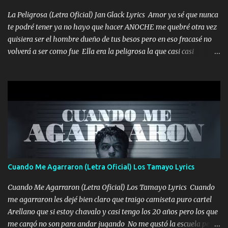
echarle chingazos Y seguir trabajando porque nada es...
La Peligrosa (Letra Oficial) Jan Glack Lyrics Amor ya sé que nunca
te podré tener ya no hayo que hacer ANOCHE me quebré otra vez
quisiera ser el hombre dueño de tus besos pero en eso fracasé no
volverá a ser como fue Ella era la peligrosa la que casi casi
convertí en mi esposa la que no importaba si llegaba tarde se
ponía contenta con un par de rosas Y aunque pasen cien años cien
años solo pienso en ti mami no me crees se que no me crees
Música Amar me duele estoy rodeado de mujeres pero solo
quieren billetes y yo que solo ocupo verte Recuerdo echábamos
pasión en la troca tus labios besándome yo quitándote la ropa no
quiero que sea nunca con otra yo quiero llevarte a la Luna y si
quieres en ese momento te pido que seas mi esposa Chingada
madre no quiero dejar de tenerte no ayuda la p'uta loquera y al
Cuando Me Agarraron (Letra Oficial) Los Tamayo Lyrics
chile quisiera ser menos de ti dependiente la pinche tristeza me
encierra princesa tu sabes que nunca saldras de mi mente Ella era
Cuando Me Agarraron (Letra Oficial) Los Tamayo Lyrics Cuando
la peligro...
me agarraron les dejé bien claro que traigo camiseta puro cartel
Arellano que si estoy chavalo y casi tengo los 20 años pero los que
me cargó no son para andar jugando No me gustó la escuela pero