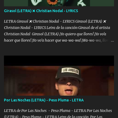
álbum's "José, vibras colores con la energía del diablo " ¿Si ...
Girasol (LETRA) ❌ Christian Nodal - LYRICS
LETRA Girasol ❌ Christian Nodal - LYRICS Girasol (LETRA) ❌
Christian Nodal - LYRICS Letra de la canción Girasol de el artista
Christian Nodal Girasol (LETRA) ¡Yo quiero que llores! ¡Yo vo'a
hacer que llores! ¡Yo vo’a hacer que wa-wa-wa! ¡Wa-wa-wa, llores!
Hoy me levanté bromista y me tienes que aguantar No quiero
bromear contigo, de ti quiero bromear Tú eres un chiste, cabrón,
cada que intentas cantar Cada que intentas rapear, cada que
intentas rimar Pobre payaso que usa a todo el mundo pa' conectar
con la gente Dices "Latino Gang" pero pisas a to'a tu gente Pa’ dar
mensajes, m'ijo, hay quе ser coherentеs Si tú no eres artista, al
menos se prudente Hoy me sabe a mierda, traigo un Balvin en los
dientes Por falta de empatía le toca ser resiliente ¿Acaso eres
consciente de los followers que mueves? Parcerito, abre los ojos y
Por Las Noches (LETRA) - Peso Pluma - LETRA
ve el poder que tienes Otro chiste malo son los nombres de tus
álbum's "José, vibras colores con la energía del diablo " ¿Si ...
LETRA de Por Las Noches - Peso Pluma - LETRA Por Las Noches
(LETRA) - Peso Pluma - LETRA Letra de la canción Por Las