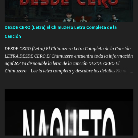
los lados aquel que no corre vuela no se me duerm voy chicoteado
Ya pasé varias hazañas ya tienen rato que me agarran el colmillo
de este León los estatales no sé esperaron Al tiro esta la PrimiZa
también la nueve que cargo al lado doy la mano al que su amigo y
DESDE CERO (Letra) El Chimuzero Letra Completa de la
al traicionero damos pa abajo Y No me paran aquí hay pa más
Canción
pues hay charola les voy a dar hasta topar pues no hay de otra...
DESDE CERO (Letra) El Chimuzero Letra Completa de la Canción
LETRA DESDE CERO El Chimuzero encuentra toda la información
aquí ❌♐ Ya disponible la letra de la canción DESDE CERO El
Chimuzero - Lee la letra completa y descubre los detalles No nací
en cuna de oro , Pero Andamos Firmes Buscando el Billete. Cómo
Vengo desde Cero Se que Solo Plata. No es lo Suficiente, Soy De
muy Pocos amigos los que están conmigo las Gracias por todo , Mi
Mesa será Compartida con los que Estuvieron Cuando estuve Solo.
❌ www.elnorteduro.com ❌ Yo No limito los Sueños , si no existe
Uno pues Hallamos Modos , Si me caigo me Levanto, Aprendo Del
Error Y me sacudo El Lodo ❌ www.elnorteduro.com ❌ El Dinero
No me falta Pero Tampoco me Estorba , Por Eso Manejo Todo
Bien Regido Por mis Normas . Aquí no Se Sufre de Ego vengo Desde