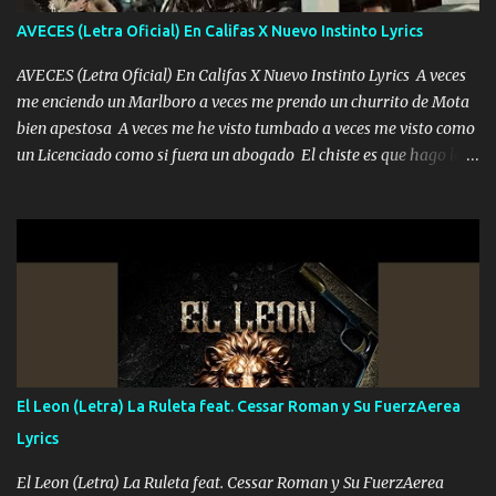
adoro
AVECES (Letra Oficial) En Califas X Nuevo Instinto Lyrics
AVECES (Letra Oficial) En Califas X Nuevo Instinto Lyrics A veces
me enciendo un Marlboro a veces me prendo un churrito de Mota
bien apestosa A veces me he visto tumbado a veces me visto como
un Licenciado como si fuera un abogado El chiste es que hago lo
que quiero pues así soy me mandó yo tengo el control a todos yo
les paro el dedo soy hocicon un malcriado un malandrón Que Les
importa no saben nada falsas las risas las que me miran hay gente
corriente no quieren verte subir de level trucha mis plebes Música
A veces me pongo un sombrero a veces me ven la cachucha de lado
con la mirada siempre en alto A veces me fajó una super o a veces
me fajó una Glock siempre armado todas las generaciones yo
traigo El chiste es que hago lo que quiero pues así soy me mandó
yo tengo el control a todos yo les paro el dedo soy hocicon un
El Leon (Letra) La Ruleta feat. Cessar Roman y Su FuerzAerea
malcriado un malandrón Que Les importa no saben nada falsas
Lyrics
las risas las que me miran hay gente corriente no quieren ve...
El Leon (Letra) La Ruleta feat. Cessar Roman y Su FuerzAerea