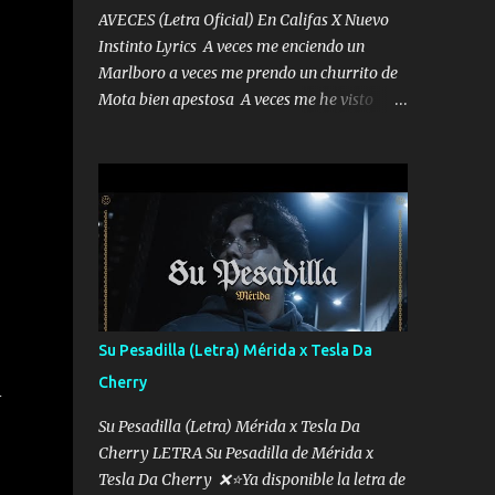
AVECES (Letra Oficial) En Califas X Nuevo
Instinto Lyrics A veces me enciendo un
Marlboro a veces me prendo un churrito de
Mota bien apestosa A veces me he visto
tumbado a veces me visto como un
Licenciado como si fuera un abogado El
chiste es que hago lo que quiero pues así soy
me mandó yo tengo el control a todos yo les
paro el dedo soy hocicon un malcriado un
malandrón Que Les importa no saben nada
falsas las risas las que me miran hay gente
corriente no quieren verte subir de level
trucha mis plebes Música A veces me pongo
Su Pesadilla (Letra) Mérida x Tesla Da
un sombrero a veces me ven la cachucha de
Cherry
l
lado con la mirada siempre en alto A veces
me fajó una super o a veces me fajó una
Su Pesadilla (Letra) Mérida x Tesla Da
Glock siempre armado todas las
Cherry LETRA Su Pesadilla de Mérida x
generaciones yo traigo El chiste es que hago
Tesla Da Cherry ❌⭐Ya disponible la letra de