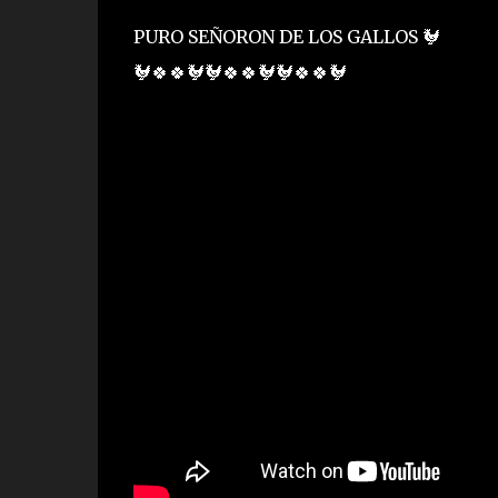
PURO SEÑORON DE LOS GALLOS 🐓
🐓🍀🍀🐓🐓🍀🍀🐓🐓🍀🍀🐓