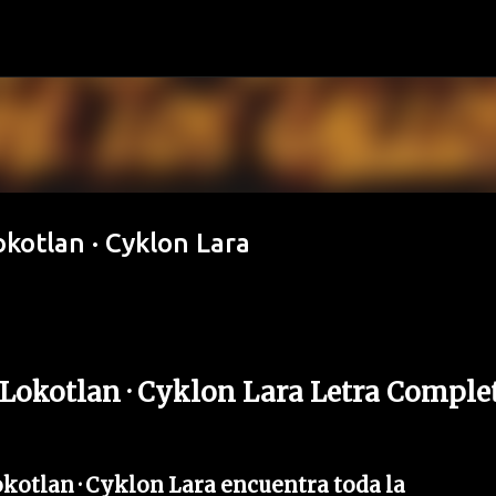
Ir al contenido principal
okotlan · Cyklon Lara
 Lokotlan · Cyklon Lara Letra Comple
okotlan · Cyklon Lara encuentra toda la