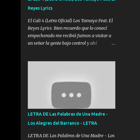
agarrar el vuelo y la mente y tranquilizando
Reyes Lyrics
Tomense un buen trago Y así es como
empezamos los versos que voy cantando
El Cali 4 (Letra Oficial) Los Tamayo Feat. El
(Music) A vido alta y bajas La carreta se
Reyes Lyrics Bien recuerdo que lo conocí
atora Pero nunca le aflojamos Ya me han
empecherado me recibió fuimos a visitar a
pasado cosas Y aunque ustedes no sepan
un señor la gente bajo control y ahí
Pero la vida es muy corta Hay que echarle
empezamos los versos pa anotar el corridón
chingazos Y seguir trabajando porque nada
Y en la escuelita con mi carnal y a Cuervito
es...
mandó a saludar la bergacera del Alamar
pensó no llegó al final y aquí se cumplen las
reglas no secuestr0 no r0bar De La C giró la
orden nos comanda el doble P bien firmes
con Alto PRIETO y la camisa es color Verde y
peleam0s la Bandera por todita a la ciudad
con los drones patrullando la Frontera De
LETRA DE Las Palabras de Una Madre -
Tijuana Bulevares Bellas Artes me ve en las
Los Alegres del Barranco - LETRA
blancas ya hace falta mi APA FLACO verde
se le extraña pa que sepan Aquí Pura GENTE
LETRA DE Las Palabras de Una Madre - Los