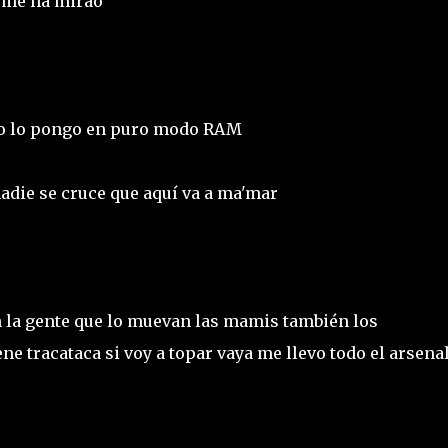
 me ha mirao
yo lo pongo en puro modo RAM
adie se cruce que aquí va a ma'mar
n la gente que lo muevan las mamis también los
ene tracataca si voy a topar vaya me llevo todo el arsena