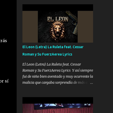
seguridad del jefe Pa que disfrute a Canelos
conciertos más que llenar Se mueven solo
Es el DOS de los HERMANOS un cerebro 🧠
por el interés P...
inteligente junto con su hermano el TRES
blindado el Estado tiene andan ESPERANDO
al UNO QUE PRONTO ESTARÁ PRESENTE
Que no falten las bucanas ni tampoco las
mujeres porque es platica de grandes por eso
trás
hay que estar alegres doy las instrucciones
El Leon (Letra) La Ruleta feat. Cessar
para atender los deberes Música Si es que
Roman y Su FuerzAerea Lyrics
salta algún problema de confianza tengo
gente ahí está el Hombre Cuarenta y
El Leon (Letra) La Ruleta feat. Cessar
también Pariente 7 arreglan cualquier
Roman y Su FuerzAerea Lyrics Y así siempre
problema no más es cuestión que ordené
fui de niño bien aventado y muy ocurrente la
NOS HACE FALTA UN HERMANO DE CLAVE
or sí
malicia que cargaba sorprendía de más a la
ERA EL 24 SIEMPRE FUE UN HOMBRE
gente Este león ya está curtido en selva de
VALIENTE POR ALGO M'URIÓ PELEAND0
asfalto y ando en los veinte 20 claro son mis
SIEMPRE VIO POR LA FAMILIA PARA QUE
años Leon mi clave por si hay pendiente
SIGA EL LEGADO Es el DOS de los
Tranquilo me la navego ando en lo mío sin
HERMANOS un cerebro inteligente y com...
ni un pendiente si hay problemas lo