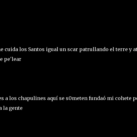
 cuida los Santos igual un scar patrullando el terre y a
e pe'lear
ntes a los chapulines aquí se s0meten fundaó mi cohete p
a la gente