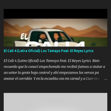
una Glock bien fajada Lo miran relajado La vida disfrutando Y la
gente siempre criticando Nos miran algo bueno Ya sera ropa,
diamante lo que me cuelgan en el cuello (Chorus) Y cuando
coronamos Se jala los marciales Y sus guitarras ya van sonando
Un gallardo me prendo Para agarrar el vuelo y la mente y
tranquilizando Tomense un buen trago Y así es como empezamos
los versos que voy cantando (Music) A vido alta y bajas La carreta
se atora Pero nunca le aflojamos Ya me han pasado cosas Y
aunque ustedes no sepan Pero la vida es muy corta Hay que
El Cali 4 (Letra Oficial) Los Tamayo Feat. El Reyes Lyrics
echarle chingazos Y seguir trabajando porque nada es...
El Cali 4 (Letra Oficial) Los Tamayo Feat. El Reyes Lyrics Bien
recuerdo que lo conocí empecherado me recibió fuimos a visitar a
un señor la gente bajo control y ahí empezamos los versos pa
anotar el corridón Y en la escuelita con mi carnal y a Cuervito
mandó a saludar la bergacera del Alamar pensó no llegó al final y
aquí se cumplen las reglas no secuestr0 no r0bar De La C giró la
orden nos comanda el doble P bien firmes con Alto PRIETO y la
camisa es color Verde y peleam0s la Bandera por todita a la ciudad
con los drones patrullando la Frontera De Tijuana Bulevares