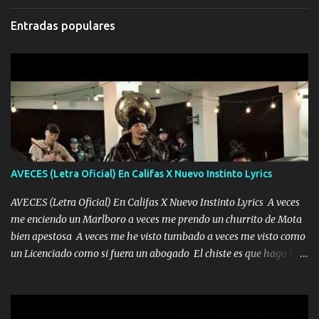
Entradas populares
AVECES (Letra Oficial) En Califas X Nuevo Instinto Lyrics
AVECES (Letra Oficial) En Califas X Nuevo Instinto Lyrics A veces
me enciendo un Marlboro a veces me prendo un churrito de Mota
bien apestosa A veces me he visto tumbado a veces me visto como
un Licenciado como si fuera un abogado El chiste es que hago lo
que quiero pues así soy me mandó yo tengo el control a todos yo
les paro el dedo soy hocicon un malcriado un malandrón Que Les
importa no saben nada falsas las risas las que me miran hay gente