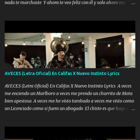
nada te marchaste Y ahora te veo feliz con él y solo ahora me
encierra princesa tu sabes que nunca saldras de mi mente Ella era
quedé yo y la luna cantamos y por ti nos embriagamos' Quién
la peligro...
sabe que será de mí si contigo fue muy feliz a lo mejor no lloro
pero muy en el fondo te adoro' Música Me muero por ir a buscarte
pero eso ya no va a pasar me perderé en la soledad Porque me
mirabas bonito si yo no fui el final feliz el final fue triste pa mí Y
duele no tenerte aquí sabiendo que moría por ti yo y la luna
cantamos y por ti nos embriagamos Quién sabe qué será de mí si
contigo fui muy feliz a lo mejor no lloró pero muy en el fondo te
adoro
AVECES (Letra Oficial) En Califas X Nuevo Instinto Lyrics
AVECES (Letra Oficial) En Califas X Nuevo Instinto Lyrics A veces
me enciendo un Marlboro a veces me prendo un churrito de Mota
bien apestosa A veces me he visto tumbado a veces me visto como
un Licenciado como si fuera un abogado El chiste es que hago lo
que quiero pues así soy me mandó yo tengo el control a todos yo
les paro el dedo soy hocicon un malcriado un malandrón Que Les
importa no saben nada falsas las risas las que me miran hay gente
corriente no quieren verte subir de level trucha mis plebes Música