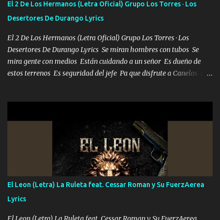
El 2 De Los Hermanos (Letra Oficial) Grupo Los Torres · Los
Desertores De Durango Lyrics
El 2 De Los Hermanos (Letra Oficial) Grupo Los Torres · Los
Desertores De Durango Lyrics Se miran hombres con tubos Se
mira gente con medios Están cuidando a un señor Es dueño de
estos terrenos Es seguridad del jefe Pa que disfrute a Canelos Es
el DOS de los HERMANOS un cerebro 🧠 inteligente junto con su
hermano el TRES blindado el Estado tiene andan ESPERANDO al
UNO QUE PRONTO ESTARÁ PRESENTE Que no falten las bucanas
ni tampoco las mujeres porque es platica de grandes por eso hay
que estar alegres doy las instrucciones para atender los deberes
Música Si es que salta algún problema de confianza tengo gente
ahí está el Hombre Cuarenta y también Pariente 7 arreglan
cualquier problema no más es cuestión que ordené NOS HACE
FALTA UN HERMANO DE CLAVE ERA EL 24 SIEMPRE FUE UN
El Leon (Letra) La Ruleta feat. Cessar Roman y Su FuerzAerea
HOMBRE VALIENTE POR ALGO M'URIÓ PELEAND0 SIEMPRE
Lyrics
VIO POR LA FAMILIA PARA QUE SIGA EL LEGADO Es el DOS de
los HERMANOS un cerebro inteligente y com...
El Leon (Letra) La Ruleta feat. Cessar Roman y Su FuerzAerea