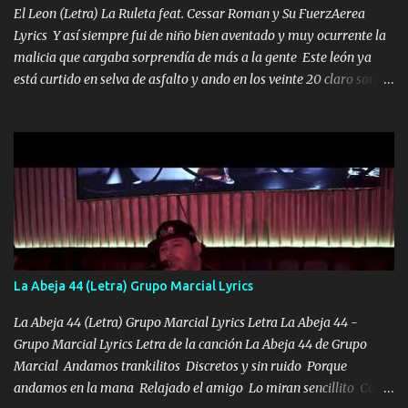
los HERMANOS un cerebro inteligente y com...
El Leon (Letra) La Ruleta feat. Cessar Roman y Su FuerzAerea
Lyrics Y así siempre fui de niño bien aventado y muy ocurrente la
malicia que cargaba sorprendía de más a la gente Este león ya
está curtido en selva de asfalto y ando en los veinte 20 claro son
mis años Leon mi clave por si hay pendiente Tranquilo me la
navego ando en lo mío sin ni un pendiente si hay problemas lo
arreglamos padrino yo brincó en caliente Y No me paran aquí hay
pa más pues hay charola les voy a dar hasta topar pues no hay de
otra Música Surcando bien mi camino voy por mi línea no veo a
los lados aquel que no corre vuela no se me duerm voy chicoteado
Ya pasé varias hazañas ya tienen rato que me agarran el colmillo
de este León los estatales no sé esperaron Al tiro esta la PrimiZa
también la nueve que cargo al lado doy la mano al que su amigo y
La Abeja 44 (Letra) Grupo Marcial Lyrics
al traicionero damos pa abajo Y No me paran aquí hay pa más
pues hay charola les voy a dar hasta topar pues no hay de otra...
La Abeja 44 (Letra) Grupo Marcial Lyrics Letra La Abeja 44 -
Grupo Marcial Lyrics Letra de la canción La Abeja 44 de Grupo
Marcial Andamos trankilitos Discretos y sin ruido Porque
andamos en la mana Relajado el amigo Lo miran sencillito Con