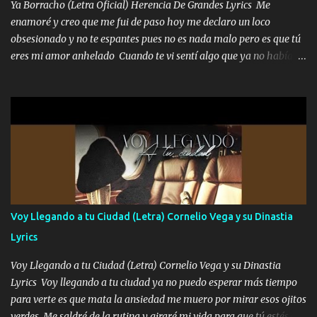
Ya Borracho (Letra Oficial) Herencia De Grandes Lyrics Me
que estaban muy raros me gritaba a donde tienes el clavo Yo me
enamoré y creo que me fui de paso hoy me declaro un loco
enfiesto me gusta vivir en grande más me cuido me gusta ser
obsesionado y no te espantes pues no es nada malo pero es que tú
responsable hay rateros envidiosos que no falten mi dios es grande
eres mi amor anhelado Cuando te vi sentí algo que ya no había
me cuida de las maldades Pa el equipo aquí le mando un abrazo
aquí quise elegir por mí y me decidí por ti Y ya borracho me
que conmigo aquí tiene mi respaldo...
parqueo por tu ventana para llevarte las canciones que te encantan
pa enamorarte las flores no son tan caras pero llevan todo el
cariño de mi alma Que pa febrero vendré frente a ti con mis
preguntas y digas que sí hacernos novios y verte feliz y muy
contenta como yo por ti Música Pregúntame qué es lo que me
enamora pa describirte unas cuantas horas también pregunta que
quiero contigo que seas dichosa al estar conmigo Y ya borracho
contéstame la llamada pa dedicarte unas bonitas palabras así
Voy Llegando a tu Ciudad (Letra) Cornelio Vega y su Dinastia
borracho me animo a decirte todo y puedo describirlo mucho que
Lyrics
me encantes Decirte que me siento muy feliz y emocionado por
tenerte aquí espero que quiera...
Voy Llegando a tu Ciudad (Letra) Cornelio Vega y su Dinastia
Lyrics Voy llegando a tu ciudad ya no puedo esperar más tiempo
para verte es que mata la ansiedad me muero por mirar esos ojitos
verdes Me saldré de la rutina y giraré mi vida para que tú estés en