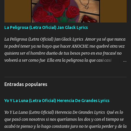
mando un abrazo andamos al cien Choritas también Música
Ando en la colonia bien acelerado traigo un M2 que nunca me ha
fallado para mi compadre mandó un fuerte abrazo también al
Especial sabe que lo apreciamos En los mejores antros me verán
La Peligrosa (Letra Oficial) Jan Glack Lyrics
tomando con mujeres hermosas y botellas destapando siempre
bien cuidado bien atrabancado y a los que me conocen ya saben de
La Peligrosa (Letra Oficial) Jan Glack Lyrics Amor ya sé que nunca
lo que hablo Entre lob...
te podré tener ya no hayo que hacer ANOCHE me quebré otra vez
quisiera ser el hombre dueño de tus besos pero en eso fracasé no
volverá a ser como fue Ella era la peligrosa la que casi casi
convertí en mi esposa la que no importaba si llegaba tarde se
ponía contenta con un par de rosas Y aunque pasen cien años cien
años solo pienso en ti mami no me crees se que no me crees
Entradas populares
Música Amar me duele estoy rodeado de mujeres pero solo
quieren billetes y yo que solo ocupo verte Recuerdo echábamos
Yo Y La Luna (Letra Oficial) Herencia De Grandes Lyrics
pasión en la troca tus labios besándome yo quitándote la ropa no
quiero que sea nunca con otra yo quiero llevarte a la Luna y si
Yo Y La Luna (Letra Oficial) Herencia De Grandes Lyrics Qué es lo
quieres en ese momento te pido que seas mi esposa Chingada
que pasó con nosotros si nos queríamos los dos y con el tiempo se
madre no quiero dejar de tenerte no ayuda la p'uta loquera y al
acabó te pienso y lo hago constante juro no te quería perder y de la
chile quisiera ser menos de ti dependiente la pinche tristeza me