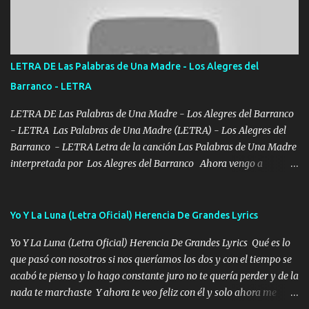
Bellas Artes me ve en las blancas ya hace falta mi APA FLACO
verde se le extraña pa que sepan Aquí Pura GENTE DE LA RANA 🐸
POR CLAVE ES EL CALI 4 EN LA CIUDAD TIJUANA Música Al
tirante andamos mi carnal atento a cualquier necesidad no porque
LETRA DE Las Palabras de Una Madre - Los Alegres del
se ve limpio el camino nos confiamos al andar y nunca con la
Barranco - LETRA
misma piedra me vuelvo a tropezar Cuando ando de enamorado
en corto me tiró a per...
LETRA DE Las Palabras de Una Madre - Los Alegres del Barranco
- LETRA Las Palabras de Una Madre (LETRA) - Los Alegres del
Barranco - LETRA Letra de la canción Las Palabras de Una Madre
interpretada por Los Alegres del Barranco Ahora vengo a
visitarte, a tu txumba a saludarte, se que del cielo me vez y desde
halla has de cuidarme, son palabras de una madre, que lleva en el
viento a su hijo y aunque ahora ya este con Dios el destino así lo
Yo Y La Luna (Letra Oficial) Herencia De Grandes Lyrics
quiso, él tiempo sigue pasando y nunca te olvidaremos, aquí
Yo Y La Luna (Letra Oficial) Herencia De Grandes Lyrics Qué es lo
seguiré esperando hasta volvernos a vernos El recuerdo que yo
que pasó con nosotros si nos queríamos los dos y con el tiempo se
tengo de mi mente no se va, en mi corazón me llevo lo mismo que
acabó te pienso y lo hago constante juro no te quería perder y de la
tu papá, a veces me pongo triste porque no puedo mirarte, mas se
nada te marchaste Y ahora te veo feliz con él y solo ahora me
que tu me escuchas porque tu eres mi gran ángel, El desespero me