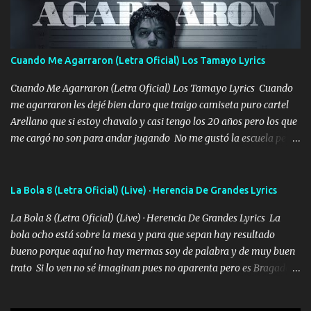
pasión en la troca tus labios besándome yo quitándote la ropa no
quiero que sea nunca con otra yo quiero llevarte a la Luna y si
quieres en ese momento te pido que seas mi esposa Chingada
madre no quiero dejar de tenerte no ayuda la p'uta loquera y al
Cuando Me Agarraron (Letra Oficial) Los Tamayo Lyrics
chile quisiera ser menos de ti dependiente la pinche tristeza me
encierra princesa tu sabes que nunca saldras de mi mente Ella era
Cuando Me Agarraron (Letra Oficial) Los Tamayo Lyrics Cuando
la peligro...
me agarraron les dejé bien claro que traigo camiseta puro cartel
Arellano que si estoy chavalo y casi tengo los 20 años pero los que
me cargó no son para andar jugando No me gustó la escuela pero
las libretas para el otro lado las fuimos mandando Ya nos
difamaron y nos han tachado sigue la vieja guardia y sigue bien
firme el legado que si como me llamó varios ya se han preguntado
La Bola 8 (Letra Oficial) (Live) · Herencia De Grandes Lyrics
Yo Soy El De Las Pacas Sobrino Del Brazo Armad0 Con mi Glock
La Bola 8 (Letra Oficial) (Live) · Herencia De Grandes Lyrics La
fajado y mi R terciado me van a ver allá por TJ para un licenciado
bola ocho está sobre la mesa y para que sepan hay resultado
mando un abrazo andamos al cien Choritas también Música
bueno porque aquí no hay mermas soy de palabra y de muy buen
Ando en la colonia bien acelerado traigo un M2 que nunca me ha
trato Si lo ven no sé imaginan pues no aparenta pero es Bragado a
fallado para mi compadre mandó un fuerte abrazo también al
cualquiera lo saluda que dice mi toro como ha estado No soy de
Especial sabe que lo apreciamos En los mejores antros me verán
muchos amigos los que yo tengo ya están contados mi familia es
tomando con mujeres hermosas y botellas destapando siempre