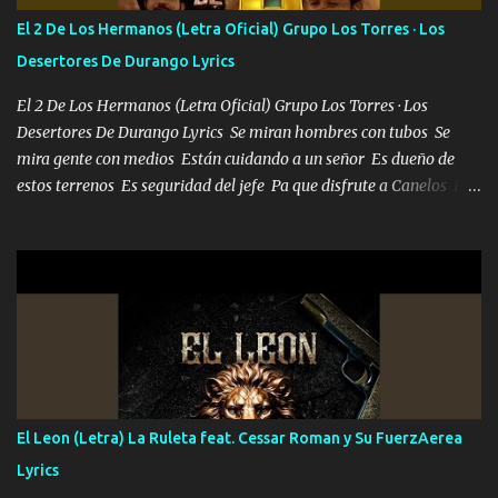
escribiendo y la otra me va a llamar Quiere que vaya a verla y que
El 2 De Los Hermanos (Letra Oficial) Grupo Los Torres · Los
la invite a cenar Otras más me están pidiendo que las saque a
Desertores De Durango Lyrics
bailar Pero es que tengo un par de conciertos más que llenar Se
mueven solo por el interés P...
El 2 De Los Hermanos (Letra Oficial) Grupo Los Torres · Los
Desertores De Durango Lyrics Se miran hombres con tubos Se
mira gente con medios Están cuidando a un señor Es dueño de
estos terrenos Es seguridad del jefe Pa que disfrute a Canelos Es
el DOS de los HERMANOS un cerebro 🧠 inteligente junto con su
hermano el TRES blindado el Estado tiene andan ESPERANDO al
UNO QUE PRONTO ESTARÁ PRESENTE Que no falten las bucanas
ni tampoco las mujeres porque es platica de grandes por eso hay
que estar alegres doy las instrucciones para atender los deberes
Música Si es que salta algún problema de confianza tengo gente
ahí está el Hombre Cuarenta y también Pariente 7 arreglan
cualquier problema no más es cuestión que ordené NOS HACE
FALTA UN HERMANO DE CLAVE ERA EL 24 SIEMPRE FUE UN
El Leon (Letra) La Ruleta feat. Cessar Roman y Su FuerzAerea
HOMBRE VALIENTE POR ALGO M'URIÓ PELEAND0 SIEMPRE
Lyrics
VIO POR LA FAMILIA PARA QUE SIGA EL LEGADO Es el DOS de