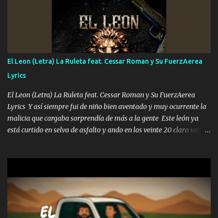
A veces me pongo un sombrero a veces me ven la cachucha de lado
con la mirada siempre en alto A veces me fajó una super o a veces
me fajó una Glock siempre armado todas las generaciones yo
traigo El chiste es que hago lo que quiero pues así soy me mandó
yo tengo el control a todos yo les paro el dedo soy hocicon un
El Leon (Letra) La Ruleta feat. Cessar Roman y Su FuerzAerea
malcriado un malandrón Que Les importa no saben nada falsas
Lyrics
las risas las que me miran hay gente corriente no quieren ve...
El Leon (Letra) La Ruleta feat. Cessar Roman y Su FuerzAerea
Lyrics Y así siempre fui de niño bien aventado y muy ocurrente la
malicia que cargaba sorprendía de más a la gente Este león ya
está curtido en selva de asfalto y ando en los veinte 20 claro son
mis años Leon mi clave por si hay pendiente Tranquilo me la
navego ando en lo mío sin ni un pendiente si hay problemas lo
arreglamos padrino yo brincó en caliente Y No me paran aquí hay
pa más pues hay charola les voy a dar hasta topar pues no hay de
otra Música Surcando bien mi camino voy por mi línea no veo a
los lados aquel que no corre vuela no se me duerm voy chicoteado
Ya pasé varias hazañas ya tienen rato que me agarran el colmillo