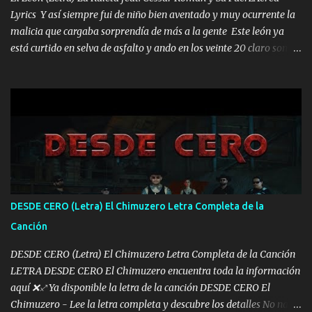
Lyrics Y así siempre fui de niño bien aventado y muy ocurrente la
malicia que cargaba sorprendía de más a la gente Este león ya
está curtido en selva de asfalto y ando en los veinte 20 claro son
mis años Leon mi clave por si hay pendiente Tranquilo me la
navego ando en lo mío sin ni un pendiente si hay problemas lo
arreglamos padrino yo brincó en caliente Y No me paran aquí hay
pa más pues hay charola les voy a dar hasta topar pues no hay de
otra Música Surcando bien mi camino voy por mi línea no veo a
los lados aquel que no corre vuela no se me duerm voy chicoteado
Ya pasé varias hazañas ya tienen rato que me agarran el colmillo
de este León los estatales no sé esperaron Al tiro esta la PrimiZa
también la nueve que cargo al lado doy la mano al que su amigo y
DESDE CERO (Letra) El Chimuzero Letra Completa de la
al traicionero damos pa abajo Y No me paran aquí hay pa más
Canción
pues hay charola les voy a dar hasta topar pues no hay de otra...
DESDE CERO (Letra) El Chimuzero Letra Completa de la Canción
LETRA DESDE CERO El Chimuzero encuentra toda la información
aquí ❌♐ Ya disponible la letra de la canción DESDE CERO El
Chimuzero - Lee la letra completa y descubre los detalles No nací