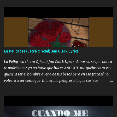
gente siempre criticando Nos miran algo bueno Ya sera ropa,
diamante lo que me cuelgan en el cuello (Chorus) Y cuando
coronamos Se jala los marciales Y sus guitarras ya van sonando
Un gallardo me prendo Para agarrar el vuelo y la mente y
tranquilizando Tomense un buen trago Y así es como empezamos
los versos que voy cantando (Music) A vido alta y bajas La carreta
se atora Pero nunca le aflojamos Ya me han pasado cosas Y
aunque ustedes no sepan Pero la vida es muy corta Hay que
La Peligrosa (Letra Oficial) Jan Glack Lyrics
echarle chingazos Y seguir trabajando porque nada es...
La Peligrosa (Letra Oficial) Jan Glack Lyrics Amor ya sé que nunca
te podré tener ya no hayo que hacer ANOCHE me quebré otra vez
quisiera ser el hombre dueño de tus besos pero en eso fracasé no
volverá a ser como fue Ella era la peligrosa la que casi casi
convertí en mi esposa la que no importaba si llegaba tarde se
ponía contenta con un par de rosas Y aunque pasen cien años cien
años solo pienso en ti mami no me crees se que no me crees
Música Amar me duele estoy rodeado de mujeres pero solo
quieren billetes y yo que solo ocupo verte Recuerdo echábamos