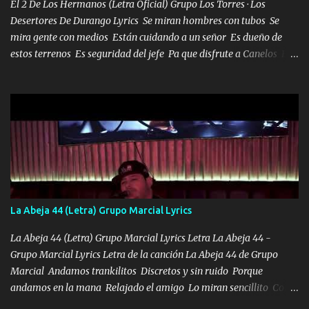
El 2 De Los Hermanos (Letra Oficial) Grupo Los Torres · Los
Desertores De Durango Lyrics Se miran hombres con tubos Se
mira gente con medios Están cuidando a un señor Es dueño de
estos terrenos Es seguridad del jefe Pa que disfrute a Canelos Es
el DOS de los HERMANOS un cerebro 🧠 inteligente junto con su
hermano el TRES blindado el Estado tiene andan ESPERANDO al
UNO QUE PRONTO ESTARÁ PRESENTE Que no falten las bucanas
ni tampoco las mujeres porque es platica de grandes por eso hay
que estar alegres doy las instrucciones para atender los deberes
Música Si es que salta algún problema de confianza tengo gente
ahí está el Hombre Cuarenta y también Pariente 7 arreglan
cualquier problema no más es cuestión que ordené NOS HACE
FALTA UN HERMANO DE CLAVE ERA EL 24 SIEMPRE FUE UN
La Abeja 44 (Letra) Grupo Marcial Lyrics
HOMBRE VALIENTE POR ALGO M'URIÓ PELEAND0 SIEMPRE
VIO POR LA FAMILIA PARA QUE SIGA EL LEGADO Es el DOS de
La Abeja 44 (Letra) Grupo Marcial Lyrics Letra La Abeja 44 -
los HERMANOS un cerebro inteligente y com...
Grupo Marcial Lyrics Letra de la canción La Abeja 44 de Grupo
Marcial Andamos trankilitos Discretos y sin ruido Porque
andamos en la mana Relajado el amigo Lo miran sencillito Con
una Glock bien fajada Lo miran relajado La vida disfrutando Y la