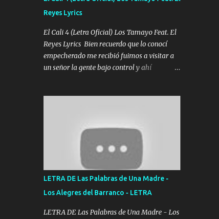
agarrar el vuelo y la mente y tranquilizando
Reyes Lyrics
Tomense un buen trago Y así es como
empezamos los versos que voy cantando
El Cali 4 (Letra Oficial) Los Tamayo Feat. El
(Music) A vido alta y bajas La carreta se
Reyes Lyrics Bien recuerdo que lo conocí
atora Pero nunca le aflojamos Ya me han
empecherado me recibió fuimos a visitar a
pasado cosas Y aunque ustedes no sepan
un señor la gente bajo control y ahí
Pero la vida es muy corta Hay que echarle
empezamos los versos pa anotar el corridón
chingazos Y seguir trabajando porque nada
Y en la escuelita con mi carnal y a Cuervito
es...
mandó a saludar la bergacera del Alamar
pensó no llegó al final y aquí se cumplen las
reglas no secuestr0 no r0bar De La C giró la
orden nos comanda el doble P bien firmes
con Alto PRIETO y la camisa es color Verde y
peleam0s la Bandera por todita a la ciudad
con los drones patrullando la Frontera De
LETRA DE Las Palabras de Una Madre -
Tijuana Bulevares Bellas Artes me ve en las
Los Alegres del Barranco - LETRA
blancas ya hace falta mi APA FLACO verde
se le extraña pa que sepan Aquí Pura GENTE
LETRA DE Las Palabras de Una Madre - Los