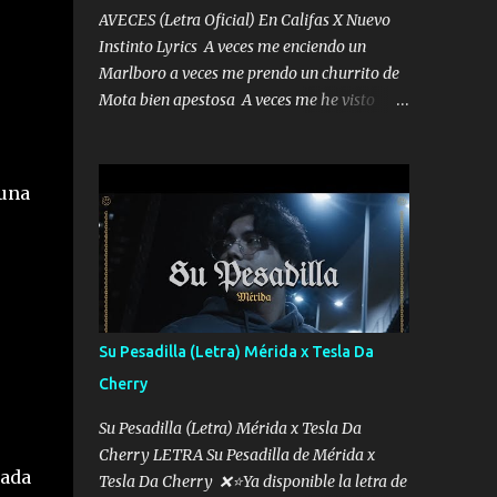
AVECES (Letra Oficial) En Califas X Nuevo
Instinto Lyrics A veces me enciendo un
Marlboro a veces me prendo un churrito de
Mota bien apestosa A veces me he visto
tumbado a veces me visto como un
Licenciado como si fuera un abogado El
chiste es que hago lo que quiero pues así soy
 una
me mandó yo tengo el control a todos yo les
paro el dedo soy hocicon un malcriado un
malandrón Que Les importa no saben nada
falsas las risas las que me miran hay gente
corriente no quieren verte subir de level
trucha mis plebes Música A veces me pongo
Su Pesadilla (Letra) Mérida x Tesla Da
un sombrero a veces me ven la cachucha de
Cherry
lado con la mirada siempre en alto A veces
me fajó una super o a veces me fajó una
Su Pesadilla (Letra) Mérida x Tesla Da
Glock siempre armado todas las
Cherry LETRA Su Pesadilla de Mérida x
generaciones yo traigo El chiste es que hago
bada
Tesla Da Cherry ❌⭐Ya disponible la letra de