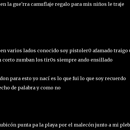
 en la gue'rra camuflaje regalo para mis niños le traje
en varios lados conocido soy pistoler0 afamado traigo
en corto zumban los tir0s siempre ando ensillado
don para esto yo nací es lo que fui lo que soy recuerdo
recho de palabra y como no
Rubicón punta pa la playa por el malecón junto a mi ple