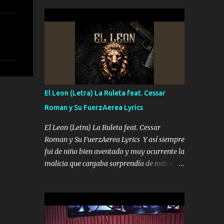
seguridad del jefe Pa que disfrute a Canelos
conciertos más que llenar Se mueven solo
Es el DOS de los HERMANOS un cerebro 🧠
por el interés P...
inteligente junto con su hermano el TRES
blindado el Estado tiene andan ESPERANDO
al UNO QUE PRONTO ESTARÁ PRESENTE
Que no falten las bucanas ni tampoco las
mujeres porque es platica de grandes por eso
hay que estar alegres doy las instrucciones
El Leon (Letra) La Ruleta feat. Cessar
para atender los deberes Música Si es que
Roman y Su FuerzAerea Lyrics
salta algún problema de confianza tengo
gente ahí está el Hombre Cuarenta y
El Leon (Letra) La Ruleta feat. Cessar
también Pariente 7 arreglan cualquier
Roman y Su FuerzAerea Lyrics Y así siempre
problema no más es cuestión que ordené
fui de niño bien aventado y muy ocurrente la
NOS HACE FALTA UN HERMANO DE CLAVE
malicia que cargaba sorprendía de más a la
ERA EL 24 SIEMPRE FUE UN HOMBRE
gente Este león ya está curtido en selva de
VALIENTE POR ALGO M'URIÓ PELEAND0
asfalto y ando en los veinte 20 claro son mis
SIEMPRE VIO POR LA FAMILIA PARA QUE
años Leon mi clave por si hay pendiente
SIGA EL LEGADO Es el DOS de los
Tranquilo me la navego ando en lo mío sin
HERMANOS un cerebro inteligente y com...
ni un pendiente si hay problemas lo